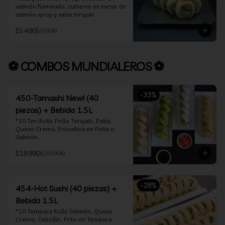
salmón flameado, cubierto en tartar de 
salmón spicy y salsa teriyaki
$5.490
$9.990
⚽ COMBOS MUNDIALEROS ⚽
-
33
%
450-Tamashi New! (40
piezas) + Bebida 1.5L
*10 Teri Rolls: Pollo Teriyaki, Palta, 
Queso Crema, Envueltos en Palta o 
Salmón.

*10 Oklahoma Rolls: Pollo Teriyaki, 
$19.990
$29.990
Palta, Cebollín, Envuelto en Queso 
Crema

*10 Acevichado One: Camarón furay, 
queso crema y cebollín, envuelto en 
-
28
%
salmón y bañado en salsa acevichada

454-Hot Sushi (40 piezas) +
*10 Tempura Rolls: Salmón, Queso 
Bebida 1.5L
Crema, Cebollín, Frito en Tempura.

*Incluye 2 palitos, 2 soya 30ml, 1 salsa 
*10 Tempura Rolls: Salmón, Queso 
teriyaki 30ml
Crema, Cebollín, Frito en Tempura.
