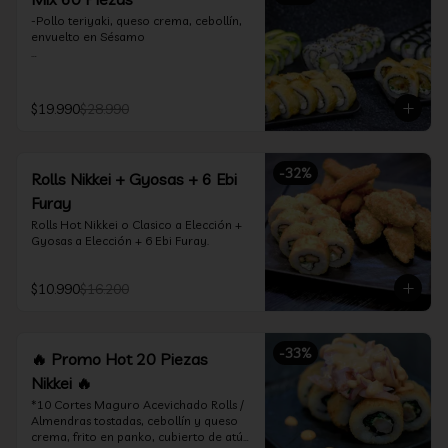
-Pollo teriyaki, queso crema, cebollín, 
envuelto en Sésamo

-Camarón furay, palta, queso crema, 
envuelto en palta.

$19.990
$28.990
-Camarón furay, queso crema, 
cebollín, frito en tempura.

-Pollo teriyaki, queso crema, cebollín, 
-
32
%
Rolls Nikkei + Gyosas + 6 Ebi
frito en tempura.

Furay
-Kanikama, queso crema, envuelto en 
Rolls Hot Nikkei o Clasico a Elección + 
nori (hosomaki)

Gyosas a Elección + 6 Ebi Furay.
-Palta, queso crema, envuelto en nori 
(hosomaki)

$10.990
$16.200
*Incluye 2 palitos, 2 soya 1.5Oz, 1 salsa 
teriyaki 1.5Oz
-
33
%
🔥 Promo Hot 20 Piezas
Nikkei 🔥
*10 Cortes Maguro Acevichado Rolls / 
Almendras tostadas, cebollín y queso 
crema, frito en panko, cubierto de atún 