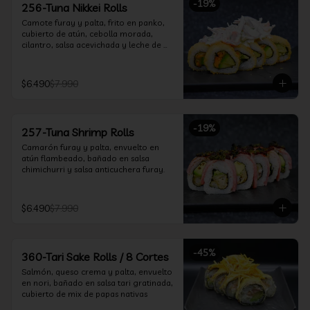
-
19
%
256-Tuna Nikkei Rolls
Camote furay y palta, frito en panko, 
cubierto de atún, cebolla morada, 
cilantro, salsa acevichada y leche de 
tigre.
$6.490
$7.990
-
19
%
257-Tuna Shrimp Rolls
Camarón furay y palta, envuelto en 
atún flambeado, bañado en salsa 
chimichurri y salsa anticuchera furay.
$6.490
$7.990
-
45
%
360-Tari Sake Rolls / 8 Cortes
Salmón, queso crema y palta, envuelto 
en nori, bañado en salsa tari gratinada, 
cubierto de mix de papas nativas