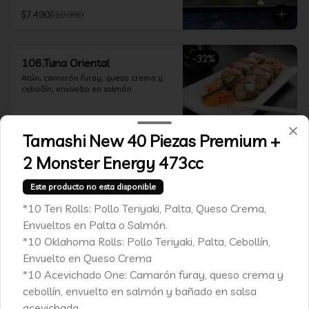
$7.490
$10.990
-
32
%
106.Tuna Oriental
Atún, camarón furay, queso crema y 
cebollín, envuelto en salmón
Tamashi New 40 Piezas Premium +
$7.490
$10.990
2 Monster Energy 473cc
-
32
%
107.Avocado Oriental
Este producto no esta disponible
Atún, camarón furay, kanikama y 
*10 Teri Rolls: Pollo Teriyaki, Palta, Queso Crema,
queso crema, envuelto en palta
Envueltos en Palta o Salmón.
*10 Oklahoma Rolls: Pollo Teriyaki, Palta, Cebollín,
Envuelto en Queso Crema
$7.490
$10.990
*10 Acevichado One: Camarón furay, queso crema y
cebollín, envuelto en salmón y bañado en salsa
acevichada
-
36
%