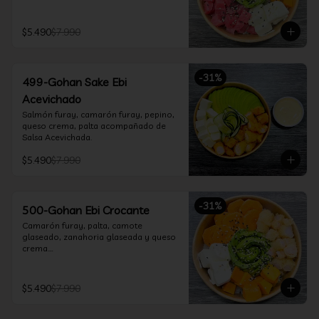
$5.490
$7.990
-
31
%
499-Gohan Sake Ebi
Acevichado
Salmón furay, camarón furay, pepino, 
queso crema, palta acompañado de 
Salsa Acevichada.
$5.490
$7.990
-
31
%
500-Gohan Ebi Crocante
Camarón furay, palta, camote 
glaseado, zanahoria glaseada y queso 
crema.

Incluye 1 salsa a elección.
$5.490
$7.990