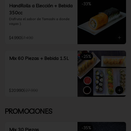
-
33
%
HandRolls a Elección + Bebida
350cc
Disfruta el sabor de Tamashi a donde 
vayas :).
$4.990
$7.490
-
25
%
Mix 60 Piezas + Bebida 1.5L
$20.990
$27.990
PROMOCIONES
-
35
%
Mix 30 Piezas