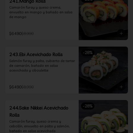
241.Mango Rolls
Camarón furay y queso crema, 
envuelto en mango y bañado en salsa 
de mango
$6.490
$8.990
-
28
%
243.Ebi Acevichado Rolls
Salmón furay y palta, cubierto de tartar 
de camarón, bañado en salsa 
acevichada y ciboulette
$6.490
$8.990
-
28
%
244.Sake Nikkei Acevichado
Rolls
Camarón furay, queso crema y 
cebollín, envuelto en palta y salmón, 
bañado en salsa acevichada