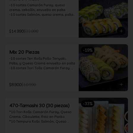
-10 cortes Camarón Furay, queso 
crema, cebollín, envuelto en palta

-10 cortes Salmón, queso crema, palta, 
envuelto en sésamo

-10 cortes Pollo Teriyaki, queso crema, 
cebollín, frito en tempura

$14.990
$22.990
*Incluye 2 soya 30ml / 2 palitos / 1 salsa 
teriyaki 30ml
-
19
%
Mix 20 Piezas
-10 cortes Teri Rolls Pollo Teriyaki, 
Palta, y Queso Crema envuelto en palta

-10 cortes Tori Tolls: Camarón Furay, 
Queso Crema, Cebollín, frito en Panko

*Incluye 1 soya 30ml / 1 palitos / 1 salsa 
teriyaki 30ml
$8.900
$10.990
-
33
%
470-Tamashi 30 (30 piezas)
*10 Tori Rolls: Camarón Furay, Queso 
Crema, Ciboulette, frito en Panko

*10 Tempura Rolls: Salmón, Queso 
Crema, Cebollín, Frito en Tempura.

*10 Acevichado One Rolls: Camarón 