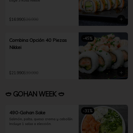
Elige 3 Rolls Nikkie
$16.990
$26.990
-
45
%
Combina Opción 40 Piezas
Nikkei
$21.990
$39.990
🥙 GOHAN WEEK 🥙
-
31
%
490-Gohan Sake
Salmón, palta, queso crema y cebollín.

Incluye 1 salsa a elección.