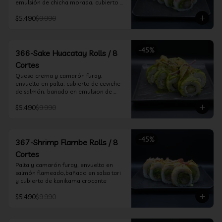
emulsión de chicha morada, cubierto 
de chifle
$5.490
$9.990
-
45
%
366-Sake Huacatay Rolls / 8
Cortes
Queso crema y camarón furay, 
envuelto en palta, cubierto de ceviche 
de salmón, bañado en emulsion de 
chicha morada y salsa huacatay
$5.490
$9.990
-
45
%
367-Shrimp Flambe Rolls / 8
Cortes
Palta y camarón furay, envuelto en  
salmón flameado,bañado en salsa tari 
y cubierto de kanikama crocante
$5.490
$9.990