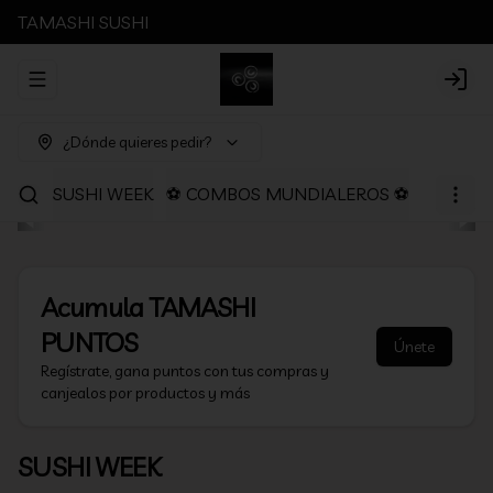
TAMASHI SUSHI
Abrir menu de navegación
Login
¿Dónde quieres pedir?
SUSHI WEEK
⚽ COMBOS MUNDIALEROS ⚽
PROMOC
Acumula
TAMASHI
PUNTOS
Únete
Regístrate, gana puntos con tus compras y
canjealos por productos y más
SUSHI WEEK