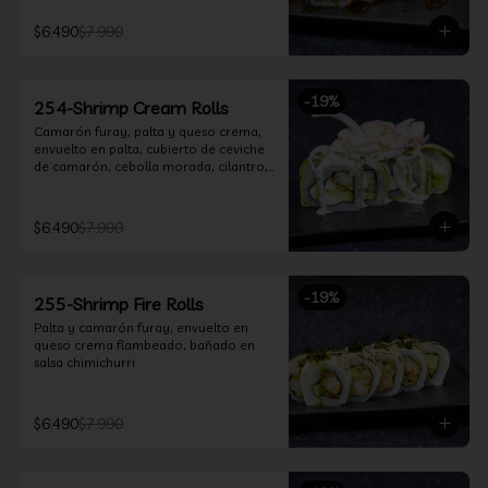
$6.490
$7.990
-
19
%
254-Shrimp Cream Rolls
Camarón furay, palta y queso crema, 
envuelto en palta, cubierto de ceviche 
de camarón, cebolla morada, cilantro, 
salsa acevichada y leche de tigre.
$6.490
$7.990
-
19
%
255-Shrimp Fire Rolls
Palta y camarón furay, envuelto en 
queso crema flambeado, bañado en 
salsa chimichurri.
$6.490
$7.990