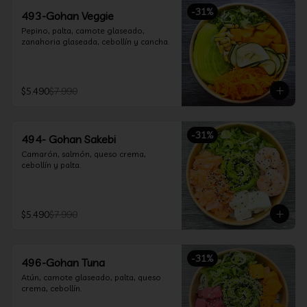
-
31
%
493-Gohan Veggie
Pepino, palta, camote glaseado, 
zanahoria glaseada, cebollín y cancha.
$5.490
$7.990
-
31
%
494- Gohan Sakebi
Camarón, salmón, queso crema, 
cebollín y palta.
$5.490
$7.990
-
31
%
496-Gohan Tuna
Atún, camote glaseado, palta, queso 
crema, cebollín.