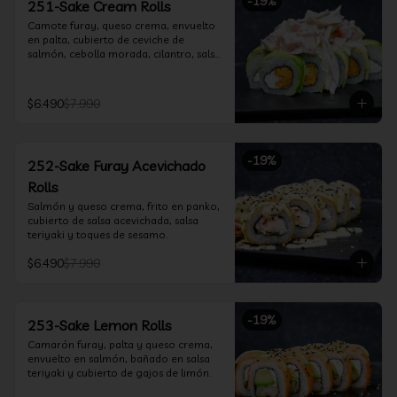
-
19
%
251-Sake Cream Rolls
Camote furay, queso crema, envuelto 
en palta, cubierto de ceviche de 
salmón, cebolla morada, cilantro, salsa 
acevichada y leche de tigre.
$6.490
$7.990
-
19
%
252-Sake Furay Acevichado
Rolls
Salmón y queso crema, frito en panko, 
cubierto de salsa acevichada, salsa 
teriyaki y toques de sesamo.
$6.490
$7.990
-
19
%
253-Sake Lemon Rolls
Camarón furay, palta y queso crema, 
envuelto en salmón, bañado en salsa 
teriyaki y cubierto de gajos de limón.