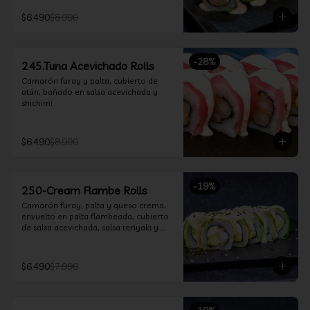
$6.490
$8.990
-
28
%
245.Tuna Acevichado Rolls
Camarón furay y palta, cubierto de 
atún, bañado en salsa acevichada y 
shichimi
$6.490
$8.990
-
19
%
250-Cream Flambe Rolls
Camarón furay, palta y queso crema, 
envuelto en palta flambeada, cubierto 
de salsa acevichada, salsa teriyaki y 
toques de sesamo.
$6.490
$7.990