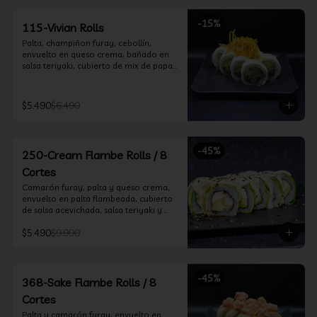
-
15
%
115-Vivian Rolls
Palta, champiñon furay, cebollín, 
envuelto en queso crema, bañado en 
salsa teriyaki, cubierto de mix de papas 
nativas
$5.490
$6.490
-
45
%
250-Cream Flambe Rolls / 8
Cortes
Camarón furay, palta y queso crema, 
envuelto en palta flambeada, cubierto 
de salsa acevichada, salsa teriyaki y 
toques de sesamo.
$5.490
$9.990
-
45
%
368-Sake Flambe Rolls / 8
Cortes
Palta y camarón furay, envuelto en 