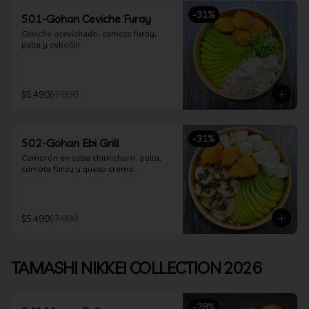
-
31
%
501-Gohan Ceviche Furay
Ceviche acevichado, camote furay, 
palta y cebollín.
$5.490
$7.990
-
31
%
502-Gohan Ebi Grill
Camarón en salsa chimichurri, palta, 
camote furay y queso crema.
$5.490
$7.990
TAMASHI NIKKEI COLLECTION 2026
-
28
%