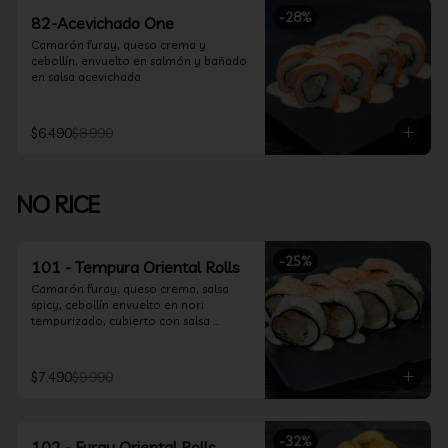
-
28
%
82-Acevichado One
Camarón furay, queso crema y 
cebollín, envuelto en salmón y bañado 
en salsa acevichada
$6.490
$8.990
NO RICE
-
25
%
101 - Tempura Oriental Rolls
Camarón furay, queso crema, salsa 
spicy, cebollín envuelto en nori 
tempurizado, cubierto con salsa 
Acevichada y Shichimi
$7.490
$9.990
-
32
%
102 - Furay Oriental Rolls