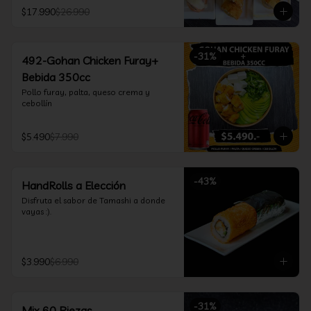
furay, queso crema y cebollín, envuelto 
$17.990
$26.990
en salmón y bañado en salsa 
acevichada

*Incluye 2 palitos, 2 soya 30ml, 1 salsa 
teriyaki 30ml
-
31
%
492-Gohan Chicken Furay+
Bebida 350cc
Pollo furay, palta, queso crema y 
cebollín
$5.490
$7.990
-
43
%
HandRolls a Elección
Disfruta el sabor de Tamashi a donde 
vayas :).
$3.990
$6.990
-
31
%
Mix 60 Piezas