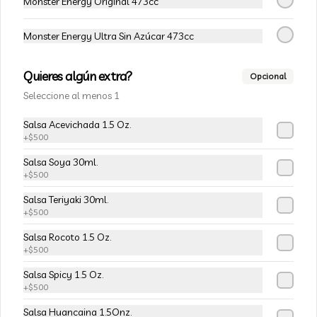
Champiñon furay, queso crema y 
Monster Energy Original 473cc
cebollín, envuelto en palta
Monster Energy Ultra Sin Azúcar 473cc
$5.490
$6.490
Quieres algún extra?
Opcional
Seleccione al menos 1
-
15
%
113-Tempura Cream
Salsa Acevichada 1.5 Oz.
Queso crema, champiñon furay y 
+
$500
cebollín frito en tempura.
Salsa Soya 30ml.
+
$500
$5.490
$6.490
Salsa Teriyaki 30ml.
+
$500
-
15
%
Salsa Rocoto 1.5 Oz.
115-Vivian Rolls
+
$500
Palta, champiñon furay, cebollín, 
envuelto en queso crema, bañado en 
Salsa Spicy 1.5 Oz.
salsa teriyaki, cubierto de mix de papas 
+
$500
nativas
Salsa Huancaina 1.5Onz.