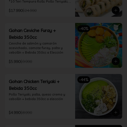
*10 Teri Tempura Rolls: Pollo Teriyaki, 
Queso Crema, Cebollín, Frito en 
$17.990
$24.990
Tempura

*10 Tori Rolls: Camarón Furay, Queso 
Crema, Ciboulette, frito en Panko

*10 Kani Tempura Rolls: Kanikama, 
-
40
%
Queso Crema y Cebollín, frito en 
Gohan Ceviche Furay +
tempura

Bebida 350cc
*Incluye 2 palitos, 2 soya 30ml, 1 salsa 
teriyaki 30ml
Ceviche de salmón y camarón 
acevichado, camote furay, palta y 
cebollín + Bebida 350cc a Elección
$5.990
$9.990
-
44
%
Gohan Chicken Teriyaki +
Bebida 350cc
Pollo Teriyaki, palta, queso crema y 
cebollín + bebida 350cc a elección
$4.990
$8.990