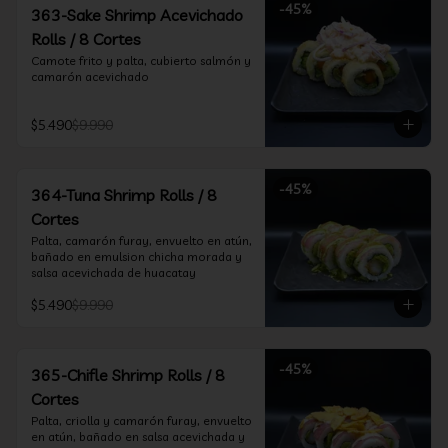
-
45
%
363-Sake Shrimp Acevichado
Rolls / 8 Cortes
Camote frito y palta, cubierto salmón y 
camarón acevichado
$5.490
$9.990
-
45
%
364-Tuna Shrimp Rolls / 8
Cortes
Palta, camarón furay, envuelto en atún, 
bañado en emulsion chicha morada y 
salsa acevichada de huacatay
$5.490
$9.990
-
45
%
365-Chifle Shrimp Rolls / 8
Cortes
Palta, criolla y camarón furay, envuelto 
en atún, bañado en salsa acevichada y 