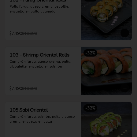
Pollo furay, queso crema, cebollín, 
envuelto en pollo apanado
$7.490
$10.990
-
32
%
103 - Shrimp Oriental Rolls
Camarón furay, queso crema, palta, 
ciboulette, envuelto en salmón
$7.490
$10.990
-
32
%
105.Sabi Oriental
Camarón furay, salmón, palta y queso 
crema, envuelto en palta