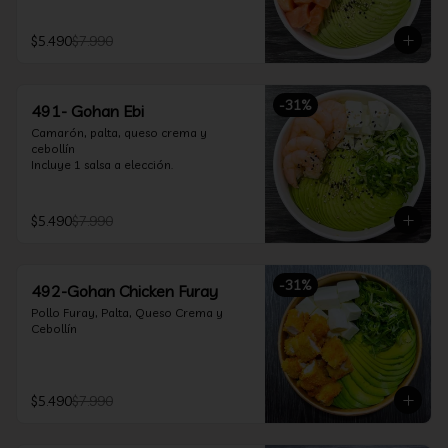
$5.490
$7.990
-
31
%
491- Gohan Ebi
Camarón, palta, queso crema y 
cebollín

Incluye 1 salsa a elección.
$5.490
$7.990
-
31
%
492-Gohan Chicken Furay
Pollo Furay, Palta, Queso Crema y 
Cebollín
$5.490
$7.990