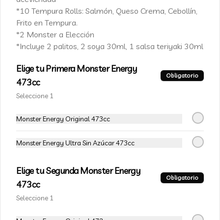
88 - White Oriental Rolls
*10 Tempura Rolls: Salmón, Queso Crema, Cebollín,
Salmón, camarón furay, palta, pepino, 
envuelto en queso crema, bañado en 
Frito en Tempura.
salsa acevichada.
*2 Monster a Elección
*Incluye 2 palitos, 2 soya 30ml, 1 salsa teriyaki 30ml
$6.990
$10.990
Elige tu Primera Monster Energy
Obligatorio
473cc
VEGETARIANOS
Seleccione 1
-
15
%
Monster Energy Original 473cc
111-Veggie Rolls
Pimentón, queso crema y almendras 
tostadas, frito en panko.
Monster Energy Ultra Sin Azúcar 473cc
Elige tu Segunda Monster Energy
$5.490
$6.490
Obligatorio
473cc
Seleccione 1
-
15
%
112-Niel Rolls