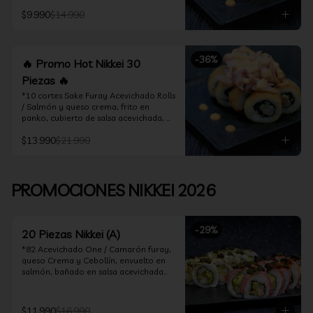
acevichado

$9.990
$14.990
*10 Cortes Ceviche Hot Rolls / 
Camarón furay y cebollín, frito en 
panko cubierto de ceviche hot
-
36
%
🔥 Promo Hot Nikkei 30
Piezas 🔥
*10 cortes Sake Furay Acevichado Rolls 
/ Salmón y queso crema, frito en 
panko, cubierto de salsa acevichada, 
salsa teriyaki y toques de sesamo.

$13.990
$21.990
*10 cortes Ceviche Hot Rolls / Camarón 
furay y cebollín, frito en panko cubierto 
de ceviche hot

PROMOCIONES NIKKEI 2026
*10 cortes Maguro Acevichado Rolls / 
Almendras tostadas, cebollín y queso 
crema, frito en panko, cubierto de atún 
-
29
%
acevichado
20 Piezas Nikkei (A)
*82 Acevichado One / Camarón furay, 
queso Crema y Cebollín, envuelto en 
salmón, bañado en salsa acevichada

*74 Ceviche Hot Rolls / Camarón furay 
y cebollin, frito en panko cubierto de 
$11.990
$16.990