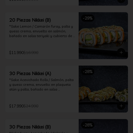
ceviche hot.

*Incluye 2 palitos, 2 soya 30ml, 1 salsa 
teriyaki 30ml
-
29
%
20 Piezas Nikkei (B)
*Sake Lemon / Camarón furay, palta y 
queso crema, envuelto en salmón, 
bañado en salsa teriyaki y cubierto de 
gajos de limón.

*Shrimp Fire Rolls /Palta y camarón 
$11.990
$16.990
furay, envuelto en queso crema 
flambeado, bañado en salsa 
chimichurri.

-
28
%
30 Piezas Nikkei (A)
*Incluye 2 palitos, 2 soya 30ml, 1 salsa 
teriyaki 30ml
*Sake Acevichado Rolls / Salmón, palta 
y queso crema, envuelto en plaqueta 
atún y palta, bañado en salsa 
acevichada de cilantro

*Shrimp Fire Rolls / Palta y camarón 
$17.990
$24.990
furay, envuelto en queso crema 
flambeado, bañado en salsa 
chimichurri.

-
28
%
30 Piezas Nikkei (B)
*Almond Furay / Pollo teriyaki, queso 
crema y almendras tostadas, frito en 