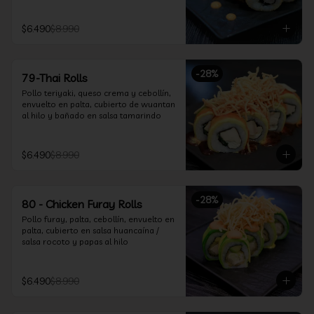
$6.490
$8.990
-
28
%
79-Thai Rolls
Pollo teriyaki, queso crema y cebollín, 
envuelto en palta, cubierto de wuantan 
al hilo y bañado en salsa tamarindo
$6.490
$8.990
-
28
%
80 - Chicken Furay Rolls
Pollo furay, palta, cebollín, envuelto en 
palta, cubierto en salsa huancaína / 
salsa rocoto y papas al hilo
$6.490
$8.990