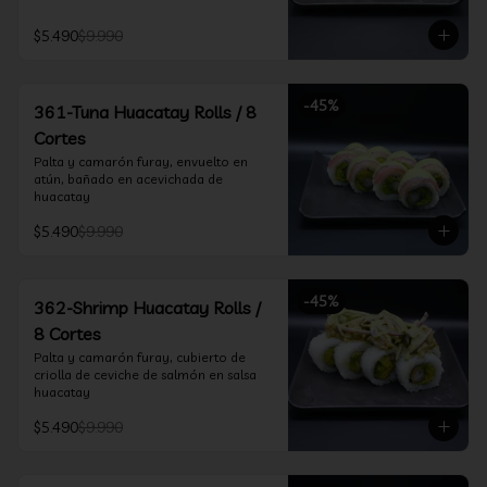
$5.490
$9.990
-
45
%
361-Tuna Huacatay Rolls / 8
Cortes
Palta y camarón furay, envuelto en 
atún, bañado en acevichada de 
huacatay
$5.490
$9.990
-
45
%
362-Shrimp Huacatay Rolls /
8 Cortes
Palta y camarón furay, cubierto de 
criolla de ceviche de salmón en salsa 
huacatay
$5.490
$9.990