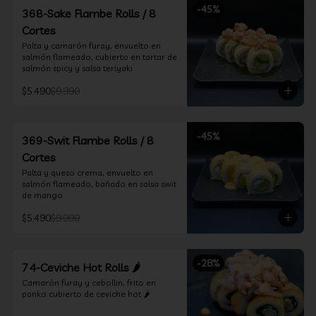
-
45
%
368-Sake Flambe Rolls / 8
Cortes
Palta y camarón furay, envuelto en 
salmón flameado, cubierto en tartar de 
salmón spicy y salsa teriyaki
$5.490
$9.990
-
45
%
369-Swit Flambe Rolls / 8
Cortes
Palta y queso crema, envuelto en 
salmón flameado, bañado en salsa swit 
de mango
$5.490
$9.990
-
28
%
74-Ceviche Hot Rolls 🌶️
Camarón furay y cebollin, frito en 
panko cubierto de ceviche hot 🌶️