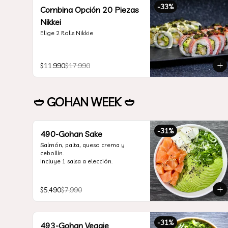
cubierto en salsa huancaína / salsa 
-
33
%
Combina Opción 20 Piezas
rocoto y papas al hilo.

Nikkei
*Incluye 2 palitos, 2 soya 30ml, 2 
Elige 2 Rolls Nikkie
salsa teriyaki 30ml
$11.990
$17.990
🥙 GOHAN WEEK 🥙
-
31
%
490-Gohan Sake
Salmón, palta, queso crema y 
cebollín.

Incluye 1 salsa a elección.
$5.490
$7.990
-
31
%
493-Gohan Veggie