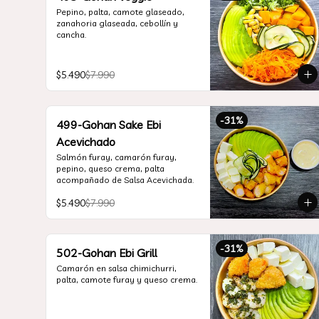
Pepino, palta, camote glaseado, 
zanahoria glaseada, cebollín y 
cancha.
$5.490
$7.990
-
31
%
499-Gohan Sake Ebi
Acevichado
Salmón furay, camarón furay, 
pepino, queso crema, palta 
acompañado de Salsa Acevichada.
$5.490
$7.990
-
31
%
502-Gohan Ebi Grill
Camarón en salsa chimichurri, 
palta, camote furay y queso crema.