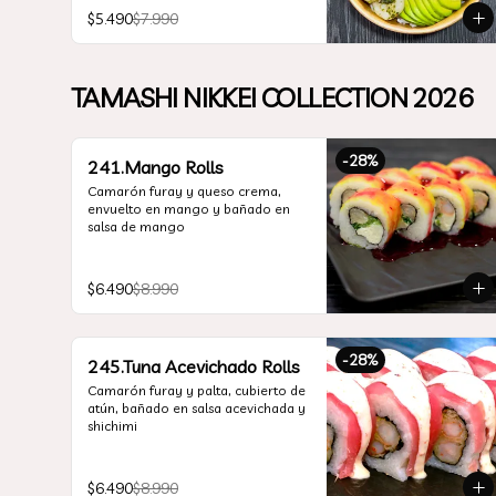
$5.490
$7.990
TAMASHI NIKKEI COLLECTION 2026
-
28
%
241.Mango Rolls
Camarón furay y queso crema, 
envuelto en mango y bañado en 
salsa de mango
$6.490
$8.990
-
28
%
245.Tuna Acevichado Rolls
Camarón furay y palta, cubierto de 
atún, bañado en salsa acevichada y 
shichimi
$6.490
$8.990