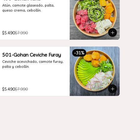
Atún, camote glaseado, palta, 
queso crema, cebollín.
$5.490
$7.990
-
31
%
501-Gohan Ceviche Furay
Ceviche acevichado, camote furay, 
palta y cebollín.
$5.490
$7.990