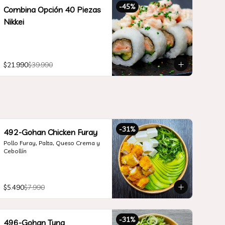
-
45
%
Combina Opción 40 Piezas
Nikkei
$21.990
$39.990
-
31
%
492-Gohan Chicken Furay
Pollo Furay, Palta, Queso Crema y 
Cebollín
$5.490
$7.990
-
31
%
496-Gohan Tuna