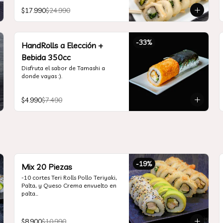
Teriyaki, Queso Crema, Cebollín, 
$17.990
$24.990
Frito en Tempura

*10 Tori Rolls: Camarón Furay, 
Queso Crema, Ciboulette, frito en 
Panko

-
33
%
*10 Kani Tempura Rolls: Kanikama, 
HandRolls a Elección +
Queso Crema y Cebollín, frito en 
Bebida 350cc
tempura

*Incluye 2 palitos, 2 soya 30ml, 1 
Disfruta el sabor de Tamashi a 
salsa teriyaki 30ml
donde vayas :).
$4.990
$7.490
-
19
%
Mix 20 Piezas
-10 cortes Teri Rolls Pollo Teriyaki, 
Palta, y Queso Crema envuelto en 
palta

-10 cortes Tori Tolls: Camarón 
Furay, Queso Crema, Cebollín, frito 
en Panko

$8.900
$10.990