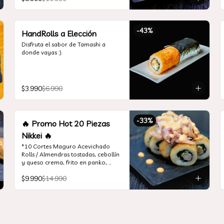
*Incluye 1 soya 30ml / 1 palitos / 1 
salsa teriyaki 30ml
-
43
%
HandRolls a Elección
Disfruta el sabor de Tamashi a 
donde vayas :).
$3.990
$6.990
-
33
%
🔥 Promo Hot 20 Piezas
Nikkei 🔥
*10 Cortes Maguro Acevichado 
Rolls / Almendras tostadas, cebollín 
y queso crema, frito en panko, 
cubierto de atún acevichado

$9.990
$14.990
*10 Cortes Ceviche Hot Rolls / 
Camarón furay y cebollín, frito en 
panko cubierto de ceviche hot