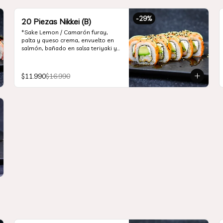
-
29
%
20 Piezas Nikkei (B)
*Sake Lemon / Camarón furay, 
palta y queso crema, envuelto en 
salmón, bañado en salsa teriyaki y 
cubierto de gajos de limón.

*Shrimp Fire Rolls /Palta y camarón 
$11.990
$16.990
furay, envuelto en queso crema 
flambeado, bañado en salsa 
chimichurri.

*Incluye 2 palitos, 2 soya 30ml, 1 
salsa teriyaki 30ml