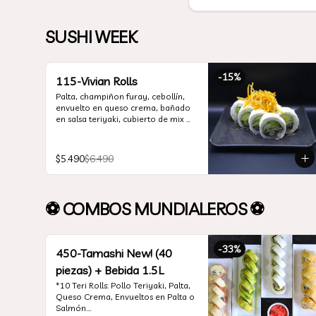
SUSHI WEEK
-
15
%
115-Vivian Rolls
Palta, champiñon furay, cebollín, 
envuelto en queso crema, bañado 
en salsa teriyaki, cubierto de mix 
de papas nativas
$5.490
$6.490
⚽ COMBOS MUNDIALEROS ⚽
-
33
%
450-Tamashi New! (40
piezas) + Bebida 1.5L
*10 Teri Rolls: Pollo Teriyaki, Palta, 
Queso Crema, Envueltos en Palta o 
Salmón.
