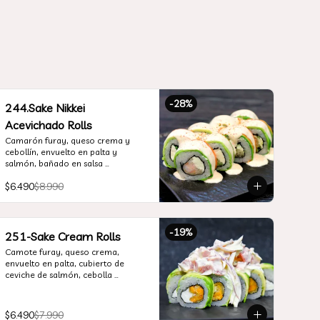
-
28
%
244.Sake Nikkei
Acevichado Rolls
Camarón furay, queso crema y 
cebollín, envuelto en palta y 
salmón, bañado en salsa 
acevichada
$6.490
$8.990
-
19
%
251-Sake Cream Rolls
Camote furay, queso crema, 
envuelto en palta, cubierto de 
ceviche de salmón, cebolla 
morada, cilantro, salsa acevichada 
y leche de tigre.
$6.490
$7.990