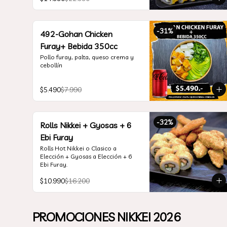
*Incluye 2 soya 30ml / 2 palitos / 1 
salsa teriyaki 30ml
-
31
%
492-Gohan Chicken
Furay+ Bebida 350cc
Pollo furay, palta, queso crema y 
cebollín
$5.490
$7.990
-
32
%
Rolls Nikkei + Gyosas + 6
Ebi Furay
Rolls Hot Nikkei o Clasico a 
Elección + Gyosas a Elección + 6 
Ebi Furay.
$10.990
$16.200
PROMOCIONES NIKKEI 2026