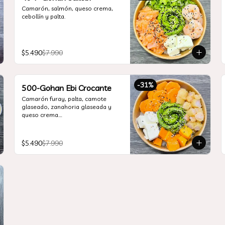
Camarón, salmón, queso crema, 
cebollín y palta.
$5.490
$7.990
-
31
%
500-Gohan Ebi Crocante
Camarón furay, palta, camote 
glaseado, zanahoria glaseada y 
queso crema.

Incluye 1 salsa a elección.
$5.490
$7.990