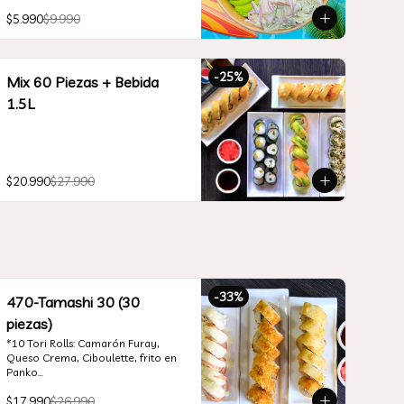
$5.990
$9.990
-
25
%
Mix 60 Piezas + Bebida
1.5L
$20.990
$27.990
-
33
%
470-Tamashi 30 (30
piezas)
*10 Tori Rolls: Camarón Furay, 
Queso Crema, Ciboulette, frito en 
Panko

*10 Tempura Rolls: Salmón, Queso 
$17.990
$26.990
Crema, Cebollín, Frito en Tempura.
