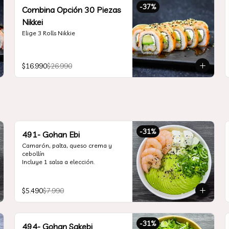
-
37
%
Combina Opción 30 Piezas
Nikkei
Elige 3 Rolls Nikkie
$16.990
$26.990
-
31
%
491- Gohan Ebi
Camarón, palta, queso crema y 
cebollín

Incluye 1 salsa a elección.
$5.490
$7.990
-
31
%
494- Gohan Sakebi