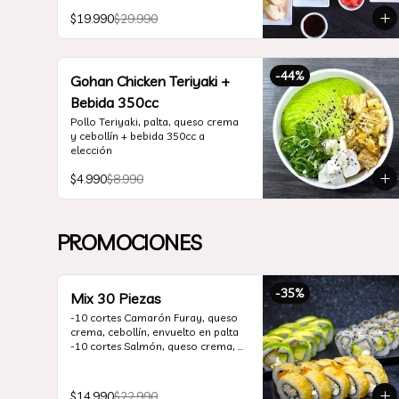
*10 Oklahoma Rolls: Pollo Teriyaki, 
$19.990
$29.990
Palta, Cebollín, Envuelto en Queso 
Crema

*10 Acevichado One: Camarón 
furay, queso crema y cebollín, 
-
44
%
envuelto en salmón y bañado en 
Gohan Chicken Teriyaki +
salsa acevichada

Bebida 350cc
*10 Tempura Rolls: Salmón, Queso 
Crema, Cebollín, Frito en Tempura.

Pollo Teriyaki, palta, queso crema 
*Incluye 2 palitos, 2 soya 30ml, 1 
y cebollín + bebida 350cc a 
salsa teriyaki 30ml
elección
$4.990
$8.990
PROMOCIONES
-
35
%
Mix 30 Piezas
-10 cortes Camarón Furay, queso 
crema, cebollín, envuelto en palta

-10 cortes Salmón, queso crema, 
palta, envuelto en sésamo

-10 cortes Pollo Teriyaki, queso 
crema, cebollín, frito en tempura

$14.990
$22.990