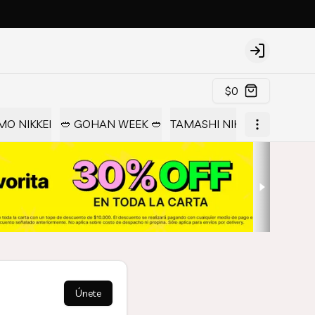
Login
$0
O NIKKEI
🥙 GOHAN WEEK 🥙
TAMASHI NIKKEI COLLECTI
Únete