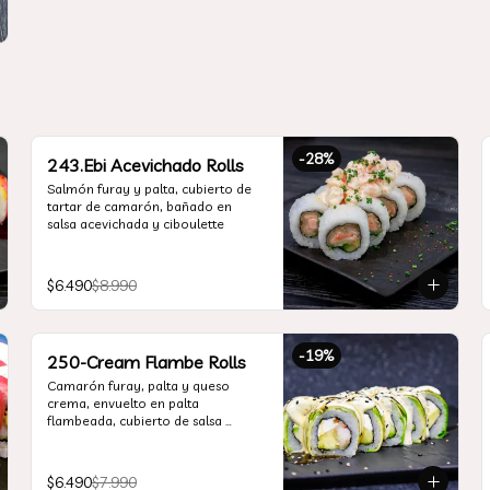
-
28
%
243.Ebi Acevichado Rolls
Salmón furay y palta, cubierto de 
tartar de camarón, bañado en 
salsa acevichada y ciboulette
$6.490
$8.990
-
19
%
250-Cream Flambe Rolls
Camarón furay, palta y queso 
crema, envuelto en palta 
flambeada, cubierto de salsa 
acevichada, salsa teriyaki y toques 
de sesamo.
$6.490
$7.990