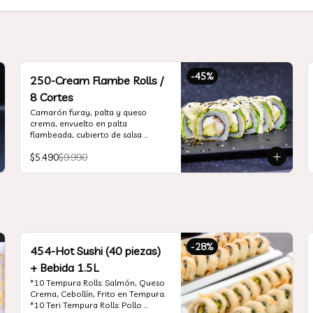
-
45
%
250-Cream Flambe Rolls /
8 Cortes
Camarón furay, palta y queso 
crema, envuelto en palta 
flambeada, cubierto de salsa 
acevichada, salsa teriyaki y toques 
$5.490
$9.990
de sesamo.
-
28
%
454-Hot Sushi (40 piezas)
+ Bebida 1.5L
*10 Tempura Rolls: Salmón, Queso 
Crema, Cebollín, Frito en Tempura.

*10 Teri Tempura Rolls: Pollo 