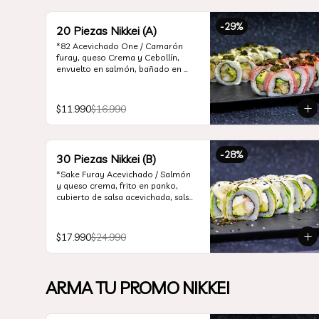
-
29
%
20 Piezas Nikkei (A)
*82 Acevichado One / Camarón 
furay, queso Crema y Cebollín, 
envuelto en salmón, bañado en 
salsa acevichada

*74 Ceviche Hot Rolls / Camarón 
$11.990
$16.990
furay y cebollin, frito en panko 
cubierto de ceviche hot.

*Incluye 2 palitos, 2 soya 30ml, 1 
-
28
%
30 Piezas Nikkei (B)
salsa teriyaki 30ml
*Sake Furay Acevichado / Salmón 
y queso crema, frito en panko, 
cubierto de salsa acevichada, salsa 
teriyaki y toques de sesamo.

*Cream Flambe Rolls / Camarón 
$17.990
$24.990
furay, palta y queso crema, 
envuelto en palta flambeada, 
cubierto de salsa acevichada, salsa 
teriyaki y toques de sesamo.

ARMA TU PROMO NIKKEI
*Chicken Furay Rolls / Pollo furay, 
palta, cebollín, envuelto en palta, 