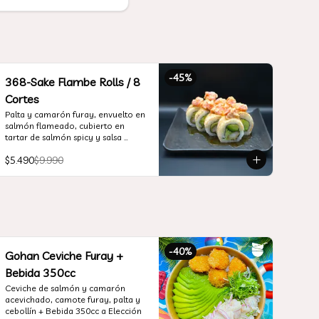
-
45
%
368-Sake Flambe Rolls / 8
Cortes
Palta y camarón furay, envuelto en 
salmón flameado, cubierto en 
tartar de salmón spicy y salsa 
teriyaki
$5.490
$9.990
-
40
%
Gohan Ceviche Furay +
Bebida 350cc
Ceviche de salmón y camarón 
acevichado, camote furay, palta y 
cebollín + Bebida 350cc a Elección