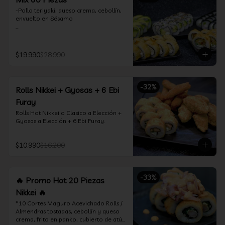
-Pollo teriyaki, queso crema, cebollín, 
envuelto en Sésamo

-Camarón furay, palta, queso crema, 
envuelto en palta.

$19.990
$28.990
-Camarón furay, queso crema, 
cebollín, frito en tempura.

-Pollo teriyaki, queso crema, cebollín, 
-
32
%
Rolls Nikkei + Gyosas + 6 Ebi
frito en tempura.

Furay
-Kanikama, queso crema, envuelto en 
Rolls Hot Nikkei o Clasico a Elección + 
nori (hosomaki)

Gyosas a Elección + 6 Ebi Furay.
-Palta, queso crema, envuelto en nori 
(hosomaki)

$10.990
$16.200
*Incluye 2 palitos, 2 soya 1.5Oz, 1 salsa 
teriyaki 1.5Oz
-
33
%
🔥 Promo Hot 20 Piezas
Nikkei 🔥
*10 Cortes Maguro Acevichado Rolls / 
Almendras tostadas, cebollín y queso 
crema, frito en panko, cubierto de atún 