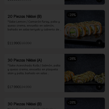
ceviche hot.

*Incluye 2 palitos, 2 soya 30ml, 1 salsa 
teriyaki 30ml
-
29
%
20 Piezas Nikkei (B)
*Sake Lemon / Camarón furay, palta y 
queso crema, envuelto en salmón, 
bañado en salsa teriyaki y cubierto de 
gajos de limón.

*Shrimp Fire Rolls /Palta y camarón 
$11.990
$16.990
furay, envuelto en queso crema 
flambeado, bañado en salsa 
chimichurri.

-
28
%
30 Piezas Nikkei (A)
*Incluye 2 palitos, 2 soya 30ml, 1 salsa 
teriyaki 30ml
*Sake Acevichado Rolls / Salmón, palta 
y queso crema, envuelto en plaqueta 
atún y palta, bañado en salsa 
acevichada de cilantro

*Shrimp Fire Rolls / Palta y camarón 
$17.990
$24.990
furay, envuelto en queso crema 
flambeado, bañado en salsa 
chimichurri.

-
28
%
30 Piezas Nikkei (B)
*Almond Furay / Pollo teriyaki, queso 
crema y almendras tostadas, frito en 