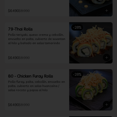
$6.490
$8.990
-
28
%
79-Thai Rolls
Pollo teriyaki, queso crema y cebollín, 
envuelto en palta, cubierto de wuantan 
al hilo y bañado en salsa tamarindo
$6.490
$8.990
-
28
%
80 - Chicken Furay Rolls
Pollo furay, palta, cebollín, envuelto en 
palta, cubierto en salsa huancaína / 
salsa rocoto y papas al hilo
$6.490
$8.990