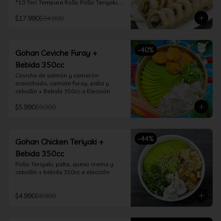
*10 Teri Tempura Rolls: Pollo Teriyaki, 
Queso Crema, Cebollín, Frito en 
$17.990
$24.990
Tempura

*10 Tori Rolls: Camarón Furay, Queso 
Crema, Ciboulette, frito en Panko

*10 Kani Tempura Rolls: Kanikama, 
-
40
%
Queso Crema y Cebollín, frito en 
Gohan Ceviche Furay +
tempura

Bebida 350cc
*Incluye 2 palitos, 2 soya 30ml, 1 salsa 
teriyaki 30ml
Ceviche de salmón y camarón 
acevichado, camote furay, palta y 
cebollín + Bebida 350cc a Elección
$5.990
$9.990
-
44
%
Gohan Chicken Teriyaki +
Bebida 350cc
Pollo Teriyaki, palta, queso crema y 
cebollín + bebida 350cc a elección
$4.990
$8.990