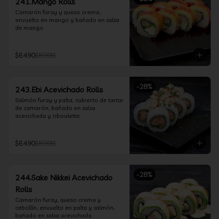
241.Mango Rolls
Camarón furay y queso crema, 
envuelto en mango y bañado en salsa 
de mango
$6.490
$8.990
-
28
%
243.Ebi Acevichado Rolls
Salmón furay y palta, cubierto de tartar 
de camarón, bañado en salsa 
acevichada y ciboulette
$6.490
$8.990
-
28
%
244.Sake Nikkei Acevichado
Rolls
Camarón furay, queso crema y 
cebollín, envuelto en palta y salmón, 
bañado en salsa acevichada