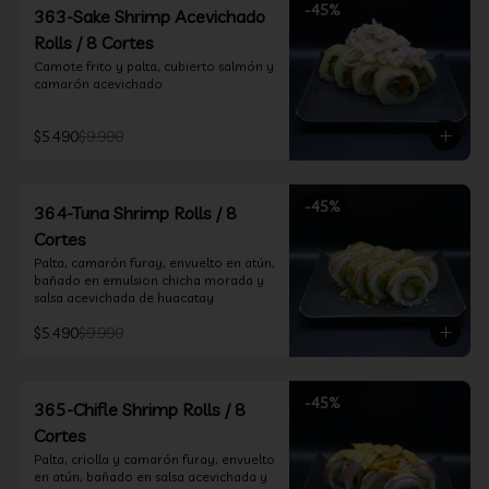
-
45
%
363-Sake Shrimp Acevichado
Rolls / 8 Cortes
Camote frito y palta, cubierto salmón y 
camarón acevichado
$5.490
$9.990
-
45
%
364-Tuna Shrimp Rolls / 8
Cortes
Palta, camarón furay, envuelto en atún, 
bañado en emulsion chicha morada y 
salsa acevichada de huacatay
$5.490
$9.990
-
45
%
365-Chifle Shrimp Rolls / 8
Cortes
Palta, criolla y camarón furay, envuelto 
en atún, bañado en salsa acevichada y 