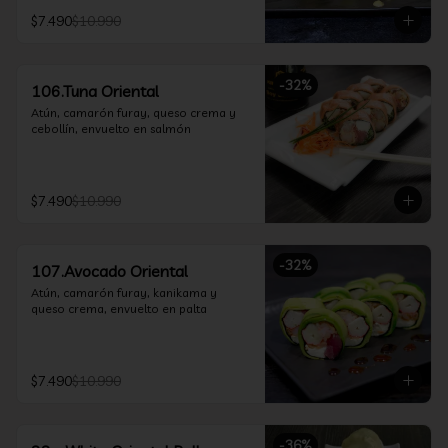
$7.490
$10.990
-
32
%
106.Tuna Oriental
Atún, camarón furay, queso crema y 
cebollín, envuelto en salmón
$7.490
$10.990
-
32
%
107.Avocado Oriental
Atún, camarón furay, kanikama y 
queso crema, envuelto en palta
$7.490
$10.990
-
36
%