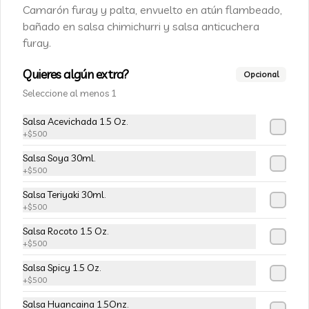
Champiñon furay, queso crema y 
Camarón furay y palta, envuelto en atún flambeado,
cebollín, envuelto en palta
bañado en salsa chimichurri y salsa anticuchera
furay.
$5.490
$6.490
Quieres algún extra?
Opcional
Seleccione al menos 1
-
15
%
113-Tempura Cream
Salsa Acevichada 1.5 Oz.
Queso crema, champiñon furay y 
+
$500
cebollín frito en tempura.
Salsa Soya 30ml.
+
$500
$5.490
$6.490
Salsa Teriyaki 30ml.
+
$500
-
15
%
Salsa Rocoto 1.5 Oz.
115-Vivian Rolls
+
$500
Palta, champiñon furay, cebollín, 
envuelto en queso crema, bañado en 
Salsa Spicy 1.5 Oz.
salsa teriyaki, cubierto de mix de papas 
+
$500
nativas
Salsa Huancaina 1.5Onz.