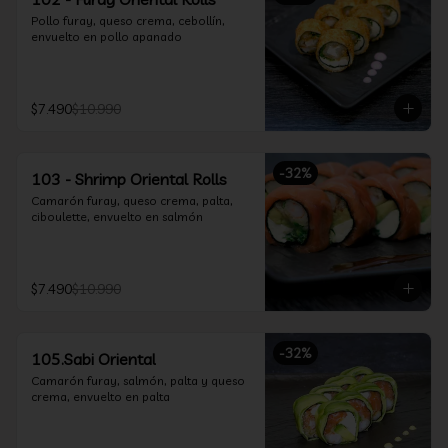
Pollo furay, queso crema, cebollín, 
envuelto en pollo apanado
$7.490
$10.990
-
32
%
103 - Shrimp Oriental Rolls
Camarón furay, queso crema, palta, 
ciboulette, envuelto en salmón
$7.490
$10.990
-
32
%
105.Sabi Oriental
Camarón furay, salmón, palta y queso 
crema, envuelto en palta