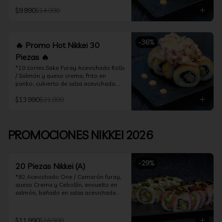
acevichado

$9.990
$14.990
*10 Cortes Ceviche Hot Rolls / 
Camarón furay y cebollín, frito en 
panko cubierto de ceviche hot
-
36
%
🔥 Promo Hot Nikkei 30
Piezas 🔥
*10 cortes Sake Furay Acevichado Rolls 
/ Salmón y queso crema, frito en 
panko, cubierto de salsa acevichada, 
salsa teriyaki y toques de sesamo.

$13.990
$21.990
*10 cortes Ceviche Hot Rolls / Camarón 
furay y cebollín, frito en panko cubierto 
de ceviche hot

PROMOCIONES NIKKEI 2026
*10 cortes Maguro Acevichado Rolls / 
Almendras tostadas, cebollín y queso 
crema, frito en panko, cubierto de atún 
-
29
%
acevichado
20 Piezas Nikkei (A)
*82 Acevichado One / Camarón furay, 
queso Crema y Cebollín, envuelto en 
salmón, bañado en salsa acevichada

*74 Ceviche Hot Rolls / Camarón furay 
y cebollin, frito en panko cubierto de 
$11.990
$16.990