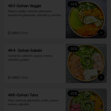
-
31
%
493-Gohan Veggie
Pepino, palta, camote glaseado, 
zanahoria glaseada, cebollín y cancha.
$5.490
$7.990
-
31
%
494- Gohan Sakebi
Camarón, salmón, queso crema, 
cebollín y palta.
$5.490
$7.990
-
31
%
496-Gohan Tuna
Atún, camote glaseado, palta, queso 
crema, cebollín.