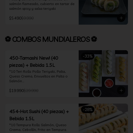
salmón flameado, cubierto en tartar de 
salmón spicy y salsa teriyaki
$5.490
$9.990
⚽ COMBOS MUNDIALEROS ⚽
-
33
%
450-Tamashi New! (40
piezas) + Bebida 1.5L
*10 Teri Rolls: Pollo Teriyaki, Palta, 
Queso Crema, Envueltos en Palta o 
Salmón.

*10 Oklahoma Rolls: Pollo Teriyaki, 
$19.990
$29.990
Palta, Cebollín, Envuelto en Queso 
Crema

*10 Acevichado One: Camarón furay, 
queso crema y cebollín, envuelto en 
-
28
%
salmón y bañado en salsa acevichada

454-Hot Sushi (40 piezas) +
*10 Tempura Rolls: Salmón, Queso 
Bebida 1.5L
Crema, Cebollín, Frito en Tempura.

*Incluye 2 palitos, 2 soya 30ml, 1 salsa 
*10 Tempura Rolls: Salmón, Queso 
teriyaki 30ml
Crema, Cebollín, Frito en Tempura.
