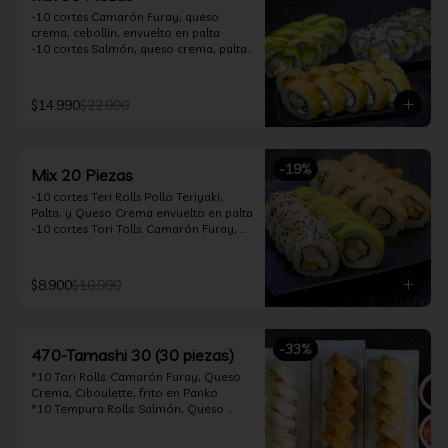
-10 cortes Camarón Furay, queso 
crema, cebollín, envuelto en palta

-10 cortes Salmón, queso crema, palta, 
envuelto en sésamo

-10 cortes Pollo Teriyaki, queso crema, 
cebollín, frito en tempura

$14.990
$22.990
*Incluye 2 soya 30ml / 2 palitos / 1 salsa 
teriyaki 30ml
-
19
%
Mix 20 Piezas
-10 cortes Teri Rolls Pollo Teriyaki, 
Palta, y Queso Crema envuelto en palta

-10 cortes Tori Tolls: Camarón Furay, 
Queso Crema, Cebollín, frito en Panko

*Incluye 1 soya 30ml / 1 palitos / 1 salsa 
teriyaki 30ml
$8.900
$10.990
-
33
%
470-Tamashi 30 (30 piezas)
*10 Tori Rolls: Camarón Furay, Queso 
Crema, Ciboulette, frito en Panko

*10 Tempura Rolls: Salmón, Queso 
Crema, Cebollín, Frito en Tempura.

*10 Acevichado One Rolls: Camarón 