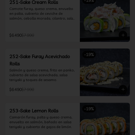
-
19
%
251-Sake Cream Rolls
Camote furay, queso crema, envuelto 
en palta, cubierto de ceviche de 
salmón, cebolla morada, cilantro, salsa 
acevichada y leche de tigre.
$6.490
$7.990
-
19
%
252-Sake Furay Acevichado
Rolls
Salmón y queso crema, frito en panko, 
cubierto de salsa acevichada, salsa 
teriyaki y toques de sesamo.
$6.490
$7.990
-
19
%
253-Sake Lemon Rolls
Camarón furay, palta y queso crema, 
envuelto en salmón, bañado en salsa 
teriyaki y cubierto de gajos de limón.