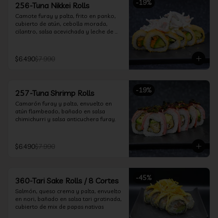
-
19
%
256-Tuna Nikkei Rolls
Camote furay y palta, frito en panko, 
cubierto de atún, cebolla morada, 
cilantro, salsa acevichada y leche de 
tigre.
$6.490
$7.990
-
19
%
257-Tuna Shrimp Rolls
Camarón furay y palta, envuelto en 
atún flambeado, bañado en salsa 
chimichurri y salsa anticuchera furay.
$6.490
$7.990
-
45
%
360-Tari Sake Rolls / 8 Cortes
Salmón, queso crema y palta, envuelto 
en nori, bañado en salsa tari gratinada, 
cubierto de mix de papas nativas