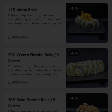
-
15
%
115-Vivian Rolls
Palta, champiñon furay, cebollín, 
envuelto en queso crema, bañado en 
salsa teriyaki, cubierto de mix de papas 
nativas
$5.490
$6.490
-
45
%
250-Cream Flambe Rolls / 8
Cortes
Camarón furay, palta y queso crema, 
envuelto en palta flambeada, cubierto 
de salsa acevichada, salsa teriyaki y 
toques de sesamo.
$5.490
$9.990
-
45
%
368-Sake Flambe Rolls / 8
Cortes
Palta y camarón furay, envuelto en 