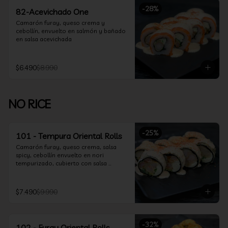
-
28
%
82-Acevichado One
Camarón furay, queso crema y 
cebollín, envuelto en salmón y bañado 
en salsa acevichada
$6.490
$8.990
NO RICE
-
25
%
101 - Tempura Oriental Rolls
Camarón furay, queso crema, salsa 
spicy, cebollín envuelto en nori 
tempurizado, cubierto con salsa 
Acevichada y Shichimi
$7.490
$9.990
-
32
%
102 - Furay Oriental Rolls