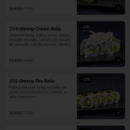
$6.490
$7.990
-
19
%
254-Shrimp Cream Rolls
Camarón furay, palta y queso crema, 
envuelto en palta, cubierto de ceviche 
de camarón, cebolla morada, cilantro, 
salsa acevichada y leche de tigre.
$6.490
$7.990
-
19
%
255-Shrimp Fire Rolls
Palta y camarón furay, envuelto en 
queso crema flambeado, bañado en 
salsa chimichurri.
$6.490
$7.990