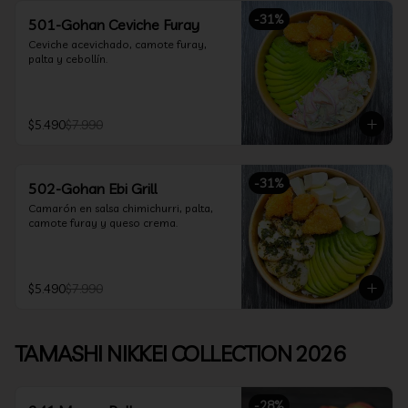
-
31
%
501-Gohan Ceviche Furay
Ceviche acevichado, camote furay, 
palta y cebollín.
$5.490
$7.990
-
31
%
502-Gohan Ebi Grill
Camarón en salsa chimichurri, palta, 
camote furay y queso crema.
$5.490
$7.990
TAMASHI NIKKEI COLLECTION 2026
-
28
%