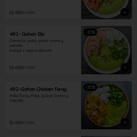
$5.490
$7.990
-
31
%
491- Gohan Ebi
Camarón, palta, queso crema y 
cebollín

Incluye 1 salsa a elección.
$5.490
$7.990
-
31
%
492-Gohan Chicken Furay
Pollo Furay, Palta, Queso Crema y 
Cebollín
$5.490
$7.990