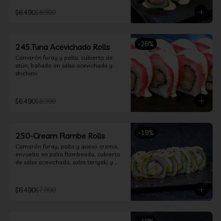
$6.490
$8.990
-
28
%
245.Tuna Acevichado Rolls
Camarón furay y palta, cubierto de 
atún, bañado en salsa acevichada y 
shichimi
$6.490
$8.990
-
19
%
250-Cream Flambe Rolls
Camarón furay, palta y queso crema, 
envuelto en palta flambeada, cubierto 
de salsa acevichada, salsa teriyaki y 
toques de sesamo.
$6.490
$7.990