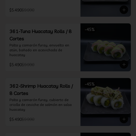
$5.490
$9.990
-
45
%
361-Tuna Huacatay Rolls / 8
Cortes
Palta y camarón furay, envuelto en 
atún, bañado en acevichada de 
huacatay
$5.490
$9.990
-
45
%
362-Shrimp Huacatay Rolls /
8 Cortes
Palta y camarón furay, cubierto de 
criolla de ceviche de salmón en salsa 
huacatay
$5.490
$9.990