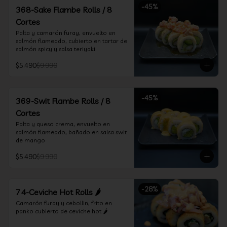
-
45
%
368-Sake Flambe Rolls / 8
Cortes
Palta y camarón furay, envuelto en 
salmón flameado, cubierto en tartar de 
salmón spicy y salsa teriyaki
$5.490
$9.990
-
45
%
369-Swit Flambe Rolls / 8
Cortes
Palta y queso crema, envuelto en 
salmón flameado, bañado en salsa swit 
de mango
$5.490
$9.990
-
28
%
74-Ceviche Hot Rolls 🌶️
Camarón furay y cebollin, frito en 
panko cubierto de ceviche hot 🌶️