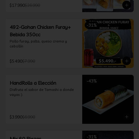
furay, queso crema y cebollín, envuelto 
$17.990
$26.990
en salmón y bañado en salsa 
acevichada

*Incluye 2 palitos, 2 soya 30ml, 1 salsa 
teriyaki 30ml
-
31
%
492-Gohan Chicken Furay+
Bebida 350cc
Pollo furay, palta, queso crema y 
cebollín
$5.490
$7.990
-
43
%
HandRolls a Elección
Disfruta el sabor de Tamashi a donde 
vayas :).
$3.990
$6.990
-
31
%
Mix 60 Piezas