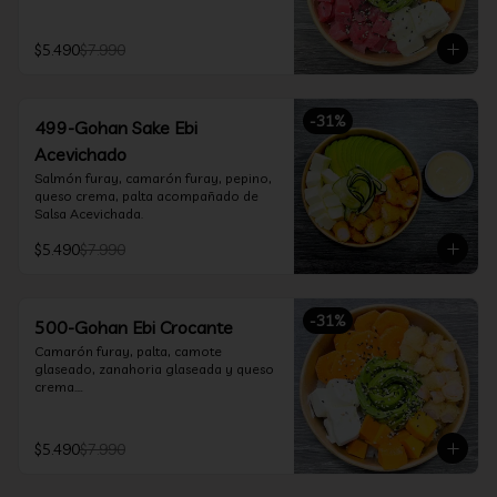
$5.490
$7.990
-
31
%
499-Gohan Sake Ebi
Acevichado
Salmón furay, camarón furay, pepino, 
queso crema, palta acompañado de 
Salsa Acevichada.
$5.490
$7.990
-
31
%
500-Gohan Ebi Crocante
Camarón furay, palta, camote 
glaseado, zanahoria glaseada y queso 
crema.

Incluye 1 salsa a elección.
$5.490
$7.990