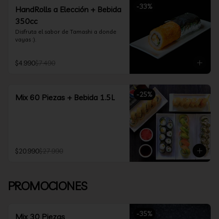
-
33
%
HandRolls a Elección + Bebida
350cc
Disfruta el sabor de Tamashi a donde 
vayas :).
$4.990
$7.490
-
25
%
Mix 60 Piezas + Bebida 1.5L
$20.990
$27.990
PROMOCIONES
-
35
%
Mix 30 Piezas