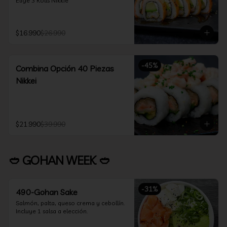
Elige 3 Rolls Nikkie
$16.990
$26.990
-
45
%
Combina Opción 40 Piezas
Nikkei
$21.990
$39.990
🥙 GOHAN WEEK 🥙
-
31
%
490-Gohan Sake
Salmón, palta, queso crema y cebollín.

Incluye 1 salsa a elección.