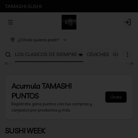
TAMASHI SUSHI
Abrir menu de navegación
Login
¿Dónde quieres pedir?
ANOS
LOS CLASICOS DE SIEMPRE 🍣
CEVICHES
GYOSAS Y 
Acumula
TAMASHI
PUNTOS
Únete
Regístrate, gana puntos con tus compras y
canjealos por productos y más
SUSHI WEEK