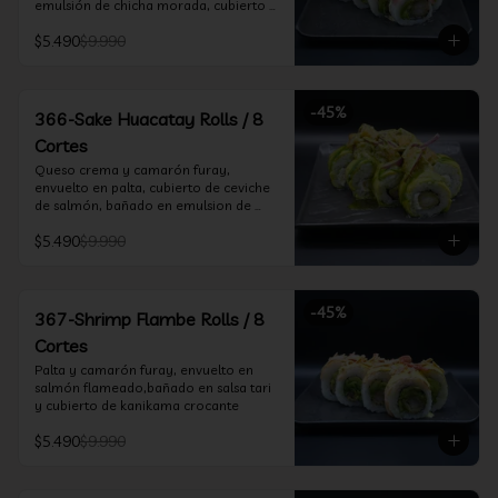
emulsión de chicha morada, cubierto 
de chifle
$5.490
$9.990
-
45
%
366-Sake Huacatay Rolls / 8
Cortes
Queso crema y camarón furay, 
envuelto en palta, cubierto de ceviche 
de salmón, bañado en emulsion de 
chicha morada y salsa huacatay
$5.490
$9.990
-
45
%
367-Shrimp Flambe Rolls / 8
Cortes
Palta y camarón furay, envuelto en  
salmón flameado,bañado en salsa tari 
y cubierto de kanikama crocante
$5.490
$9.990