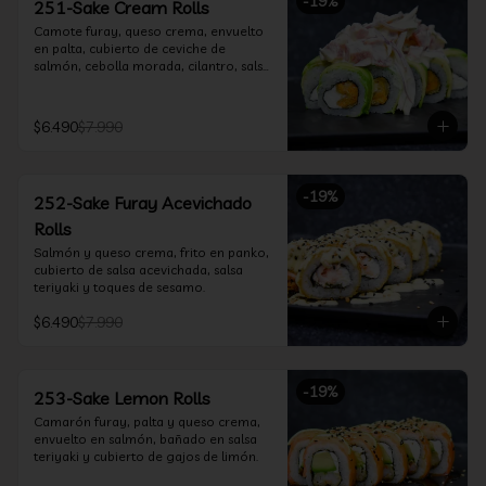
-
19
%
251-Sake Cream Rolls
Camote furay, queso crema, envuelto 
en palta, cubierto de ceviche de 
salmón, cebolla morada, cilantro, salsa 
acevichada y leche de tigre.
$6.490
$7.990
-
19
%
252-Sake Furay Acevichado
Rolls
Salmón y queso crema, frito en panko, 
cubierto de salsa acevichada, salsa 
teriyaki y toques de sesamo.
$6.490
$7.990
-
19
%
253-Sake Lemon Rolls
Camarón furay, palta y queso crema, 
envuelto en salmón, bañado en salsa 
teriyaki y cubierto de gajos de limón.