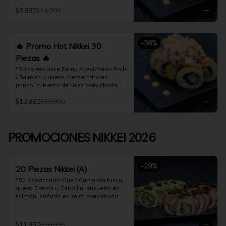
acevichado

$9.990
$14.990
*10 Cortes Ceviche Hot Rolls / 
Camarón furay y cebollín, frito en 
panko cubierto de ceviche hot
-
36
%
🔥 Promo Hot Nikkei 30
Piezas 🔥
*10 cortes Sake Furay Acevichado Rolls 
/ Salmón y queso crema, frito en 
panko, cubierto de salsa acevichada, 
salsa teriyaki y toques de sesamo.

$13.990
$21.990
*10 cortes Ceviche Hot Rolls / Camarón 
furay y cebollín, frito en panko cubierto 
de ceviche hot

PROMOCIONES NIKKEI 2026
*10 cortes Maguro Acevichado Rolls / 
Almendras tostadas, cebollín y queso 
crema, frito en panko, cubierto de atún 
-
29
%
acevichado
20 Piezas Nikkei (A)
*82 Acevichado One / Camarón furay, 
queso Crema y Cebollín, envuelto en 
salmón, bañado en salsa acevichada

*74 Ceviche Hot Rolls / Camarón furay 
y cebollin, frito en panko cubierto de 
$11.990
$16.990