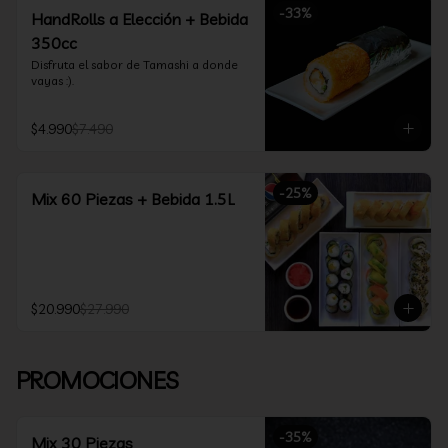
-
33
%
HandRolls a Elección + Bebida
350cc
Disfruta el sabor de Tamashi a donde 
vayas :).
$4.990
$7.490
-
25
%
Mix 60 Piezas + Bebida 1.5L
$20.990
$27.990
PROMOCIONES
-
35
%
Mix 30 Piezas