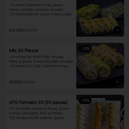
-10 cortes Camarón Furay, queso 
crema, cebollín, envuelto en palta

-10 cortes Salmón, queso crema, palta, 
envuelto en sésamo

-10 cortes Pollo Teriyaki, queso crema, 
cebollín, frito en tempura

$14.990
$22.990
*Incluye 2 soya 30ml / 2 palitos / 1 salsa 
teriyaki 30ml
-
19
%
Mix 20 Piezas
-10 cortes Teri Rolls Pollo Teriyaki, 
Palta, y Queso Crema envuelto en palta

-10 cortes Tori Tolls: Camarón Furay, 
Queso Crema, Cebollín, frito en Panko

*Incluye 1 soya 30ml / 1 palitos / 1 salsa 
teriyaki 30ml
$8.900
$10.990
-
33
%
470-Tamashi 30 (30 piezas)
*10 Tori Rolls: Camarón Furay, Queso 
Crema, Ciboulette, frito en Panko

*10 Tempura Rolls: Salmón, Queso 
Crema, Cebollín, Frito en Tempura.

*10 Acevichado One Rolls: Camarón 