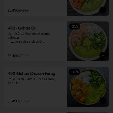
$5.490
$7.990
-
31
%
491- Gohan Ebi
Camarón, palta, queso crema y 
cebollín

Incluye 1 salsa a elección.
$5.490
$7.990
-
31
%
492-Gohan Chicken Furay
Pollo Furay, Palta, Queso Crema y 
Cebollín
$5.490
$7.990