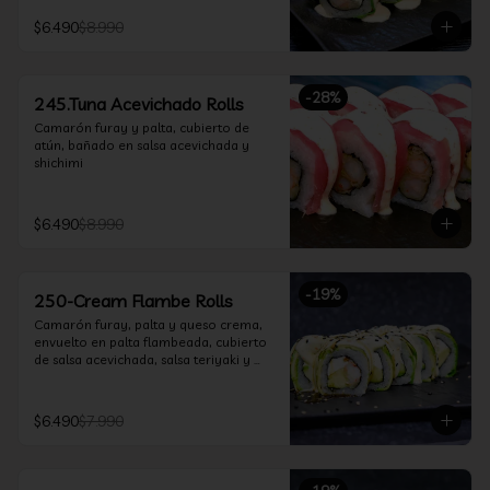
$6.490
$8.990
-
28
%
245.Tuna Acevichado Rolls
Camarón furay y palta, cubierto de 
atún, bañado en salsa acevichada y 
shichimi
$6.490
$8.990
-
19
%
250-Cream Flambe Rolls
Camarón furay, palta y queso crema, 
envuelto en palta flambeada, cubierto 
de salsa acevichada, salsa teriyaki y 
toques de sesamo.
$6.490
$7.990