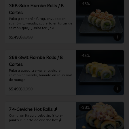
-
45
%
368-Sake Flambe Rolls / 8
Cortes
Palta y camarón furay, envuelto en 
salmón flameado, cubierto en tartar de 
salmón spicy y salsa teriyaki
$5.490
$9.990
-
45
%
369-Swit Flambe Rolls / 8
Cortes
Palta y queso crema, envuelto en 
salmón flameado, bañado en salsa swit 
de mango
$5.490
$9.990
-
28
%
74-Ceviche Hot Rolls 🌶️
Camarón furay y cebollin, frito en 
panko cubierto de ceviche hot 🌶️