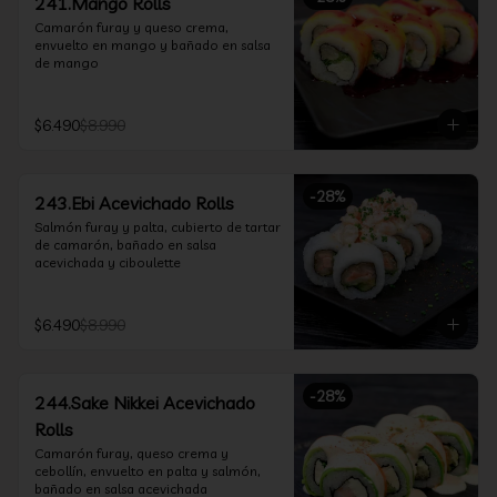
241.Mango Rolls
Camarón furay y queso crema, 
envuelto en mango y bañado en salsa 
de mango
$6.490
$8.990
-
28
%
243.Ebi Acevichado Rolls
Salmón furay y palta, cubierto de tartar 
de camarón, bañado en salsa 
acevichada y ciboulette
$6.490
$8.990
-
28
%
244.Sake Nikkei Acevichado
Rolls
Camarón furay, queso crema y 
cebollín, envuelto en palta y salmón, 
bañado en salsa acevichada