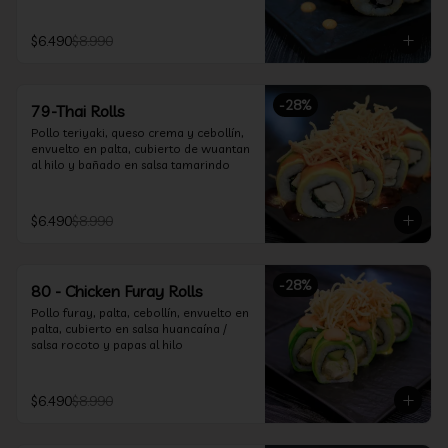
$6.490
$8.990
-
28
%
79-Thai Rolls
Pollo teriyaki, queso crema y cebollín, 
envuelto en palta, cubierto de wuantan 
al hilo y bañado en salsa tamarindo
$6.490
$8.990
-
28
%
80 - Chicken Furay Rolls
Pollo furay, palta, cebollín, envuelto en 
palta, cubierto en salsa huancaína / 
salsa rocoto y papas al hilo
$6.490
$8.990