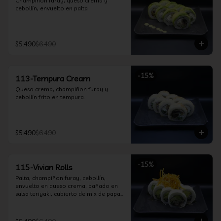
Champiñon furay, queso crema y 
cebollín, envuelto en palta
$5.490
$6.490
-
15
%
113-Tempura Cream
Queso crema, champiñon furay y 
cebollín frito en tempura.
$5.490
$6.490
-
15
%
115-Vivian Rolls
Palta, champiñon furay, cebollín, 
envuelto en queso crema, bañado en 
salsa teriyaki, cubierto de mix de papas 
nativas