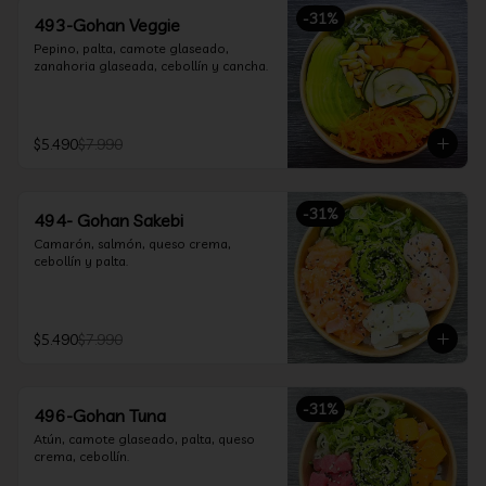
-
31
%
493-Gohan Veggie
Pepino, palta, camote glaseado, 
zanahoria glaseada, cebollín y cancha.
$5.490
$7.990
-
31
%
494- Gohan Sakebi
Camarón, salmón, queso crema, 
cebollín y palta.
$5.490
$7.990
-
31
%
496-Gohan Tuna
Atún, camote glaseado, palta, queso 
crema, cebollín.