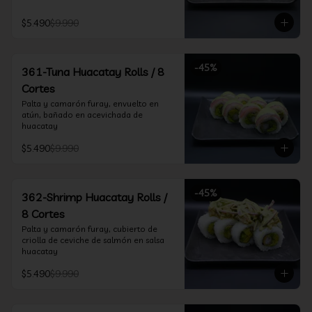
$5.490
$9.990
-
45
%
361-Tuna Huacatay Rolls / 8
Cortes
Palta y camarón furay, envuelto en 
atún, bañado en acevichada de 
huacatay
$5.490
$9.990
-
45
%
362-Shrimp Huacatay Rolls /
8 Cortes
Palta y camarón furay, cubierto de 
criolla de ceviche de salmón en salsa 
huacatay
$5.490
$9.990