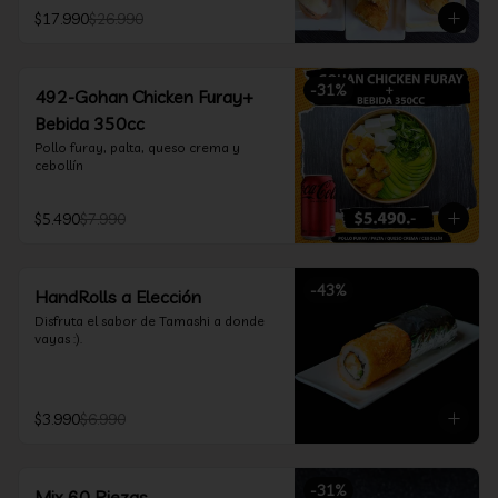
furay, queso crema y cebollín, envuelto 
$17.990
$26.990
en salmón y bañado en salsa 
acevichada

*Incluye 2 palitos, 2 soya 30ml, 1 salsa 
teriyaki 30ml
-
31
%
492-Gohan Chicken Furay+
Bebida 350cc
Pollo furay, palta, queso crema y 
cebollín
$5.490
$7.990
-
43
%
HandRolls a Elección
Disfruta el sabor de Tamashi a donde 
vayas :).
$3.990
$6.990
-
31
%
Mix 60 Piezas