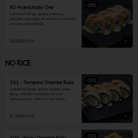
-
28
%
82-Acevichado One
Camarón furay, queso crema y 
cebollín, envuelto en salmón y bañado 
en salsa acevichada
$6.490
$8.990
NO RICE
-
25
%
101 - Tempura Oriental Rolls
Camarón furay, queso crema, salsa 
spicy, cebollín envuelto en nori 
tempurizado, cubierto con salsa 
Acevichada y Shichimi
$7.490
$9.990
-
32
%
102 - Furay Oriental Rolls