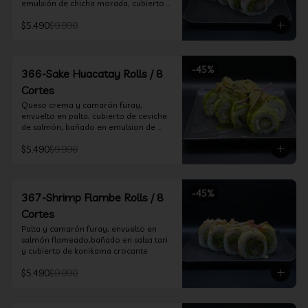
emulsión de chicha morada, cubierto 
de chifle
$5.490
$9.990
-
45
%
366-Sake Huacatay Rolls / 8
Cortes
Queso crema y camarón furay, 
envuelto en palta, cubierto de ceviche 
de salmón, bañado en emulsion de 
chicha morada y salsa huacatay
$5.490
$9.990
-
45
%
367-Shrimp Flambe Rolls / 8
Cortes
Palta y camarón furay, envuelto en  
salmón flameado,bañado en salsa tari 
y cubierto de kanikama crocante
$5.490
$9.990