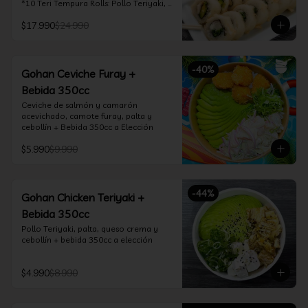
*10 Teri Tempura Rolls: Pollo Teriyaki, 
Queso Crema, Cebollín, Frito en 
$17.990
$24.990
Tempura

*10 Tori Rolls: Camarón Furay, Queso 
Crema, Ciboulette, frito en Panko

*10 Kani Tempura Rolls: Kanikama, 
-
40
%
Queso Crema y Cebollín, frito en 
Gohan Ceviche Furay +
tempura

Bebida 350cc
*Incluye 2 palitos, 2 soya 30ml, 1 salsa 
teriyaki 30ml
Ceviche de salmón y camarón 
acevichado, camote furay, palta y 
cebollín + Bebida 350cc a Elección
$5.990
$9.990
-
44
%
Gohan Chicken Teriyaki +
Bebida 350cc
Pollo Teriyaki, palta, queso crema y 
cebollín + bebida 350cc a elección
$4.990
$8.990