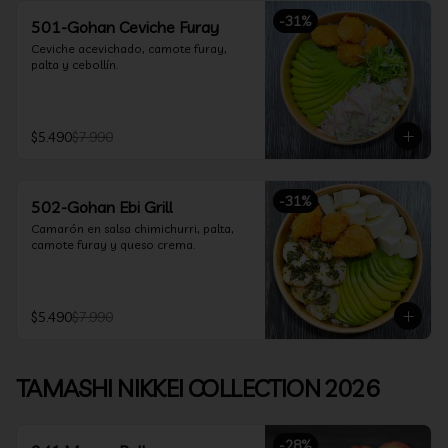
-
31
%
501-Gohan Ceviche Furay
Ceviche acevichado, camote furay, 
palta y cebollín.
$5.490
$7.990
-
31
%
502-Gohan Ebi Grill
Camarón en salsa chimichurri, palta, 
camote furay y queso crema.
$5.490
$7.990
TAMASHI NIKKEI COLLECTION 2026
-
28
%