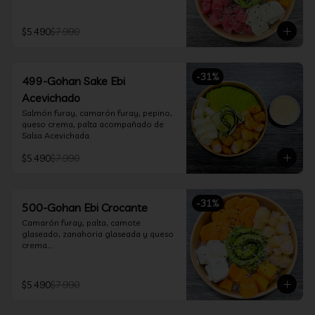
$5.490
$7.990
-
31
%
499-Gohan Sake Ebi
Acevichado
Salmón furay, camarón furay, pepino, 
queso crema, palta acompañado de 
Salsa Acevichada.
$5.490
$7.990
-
31
%
500-Gohan Ebi Crocante
Camarón furay, palta, camote 
glaseado, zanahoria glaseada y queso 
crema.

Incluye 1 salsa a elección.
$5.490
$7.990