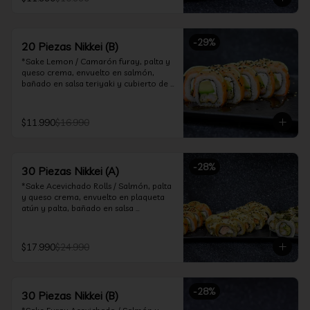
ceviche hot.

*Incluye 2 palitos, 2 soya 30ml, 1 salsa 
teriyaki 30ml
-
29
%
20 Piezas Nikkei (B)
*Sake Lemon / Camarón furay, palta y 
queso crema, envuelto en salmón, 
bañado en salsa teriyaki y cubierto de 
gajos de limón.

*Shrimp Fire Rolls /Palta y camarón 
$11.990
$16.990
furay, envuelto en queso crema 
flambeado, bañado en salsa 
chimichurri.

-
28
%
30 Piezas Nikkei (A)
*Incluye 2 palitos, 2 soya 30ml, 1 salsa 
teriyaki 30ml
*Sake Acevichado Rolls / Salmón, palta 
y queso crema, envuelto en plaqueta 
atún y palta, bañado en salsa 
acevichada de cilantro

*Shrimp Fire Rolls / Palta y camarón 
$17.990
$24.990
furay, envuelto en queso crema 
flambeado, bañado en salsa 
chimichurri.

-
28
%
30 Piezas Nikkei (B)
*Almond Furay / Pollo teriyaki, queso 
crema y almendras tostadas, frito en 