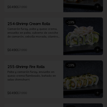
$6.490
$7.990
-
19
%
254-Shrimp Cream Rolls
Camarón furay, palta y queso crema, 
envuelto en palta, cubierto de ceviche 
de camarón, cebolla morada, cilantro, 
salsa acevichada y leche de tigre.
$6.490
$7.990
-
19
%
255-Shrimp Fire Rolls
Palta y camarón furay, envuelto en 
queso crema flambeado, bañado en 
salsa chimichurri.
$6.490
$7.990