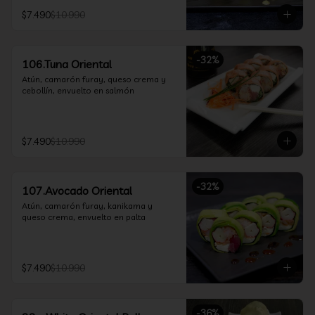
$7.490
$10.990
-
32
%
106.Tuna Oriental
Atún, camarón furay, queso crema y 
cebollín, envuelto en salmón
$7.490
$10.990
-
32
%
107.Avocado Oriental
Atún, camarón furay, kanikama y 
queso crema, envuelto en palta
$7.490
$10.990
-
36
%