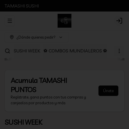
TAMASHI SUSHI
Abrir menu de navegación
Login
¿Dónde quieres pedir?
SUSHI WEEK
⚽ COMBOS MUNDIALEROS ⚽
PROMOC
Acumula
TAMASHI
PUNTOS
Únete
Regístrate, gana puntos con tus compras y
canjealos por productos y más
SUSHI WEEK