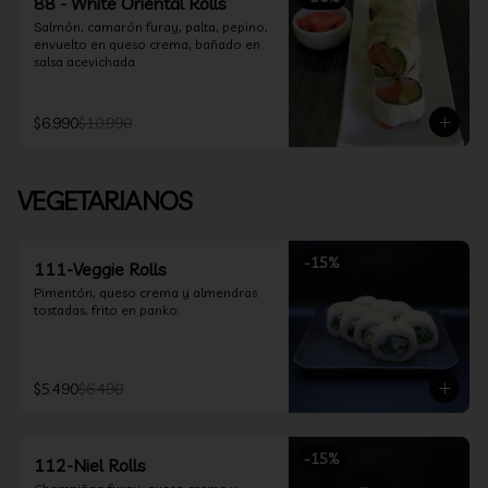
88 - White Oriental Rolls
Salmón, camarón furay, palta, pepino, 
envuelto en queso crema, bañado en 
salsa acevichada.
$6.990
$10.990
VEGETARIANOS
-
15
%
111-Veggie Rolls
Pimentón, queso crema y almendras 
tostadas, frito en panko.
$5.490
$6.490
-
15
%
112-Niel Rolls