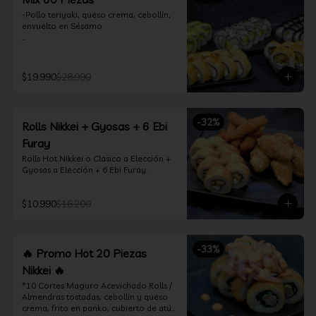
-Pollo teriyaki, queso crema, cebollín, 
envuelto en Sésamo

-Camarón furay, palta, queso crema, 
envuelto en palta.

$19.990
$28.990
-Camarón furay, queso crema, 
cebollín, frito en tempura.

-Pollo teriyaki, queso crema, cebollín, 
-
32
%
Rolls Nikkei + Gyosas + 6 Ebi
frito en tempura.

Furay
-Kanikama, queso crema, envuelto en 
Rolls Hot Nikkei o Clasico a Elección + 
nori (hosomaki)

Gyosas a Elección + 6 Ebi Furay.
-Palta, queso crema, envuelto en nori 
(hosomaki)

$10.990
$16.200
*Incluye 2 palitos, 2 soya 1.5Oz, 1 salsa 
teriyaki 1.5Oz
-
33
%
🔥 Promo Hot 20 Piezas
Nikkei 🔥
*10 Cortes Maguro Acevichado Rolls / 
Almendras tostadas, cebollín y queso 
crema, frito en panko, cubierto de atún 