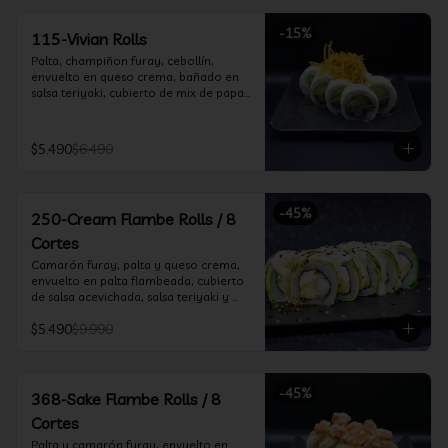
-
15
%
115-Vivian Rolls
Palta, champiñon furay, cebollín, 
envuelto en queso crema, bañado en 
salsa teriyaki, cubierto de mix de papas 
nativas
$5.490
$6.490
-
45
%
250-Cream Flambe Rolls / 8
Cortes
Camarón furay, palta y queso crema, 
envuelto en palta flambeada, cubierto 
de salsa acevichada, salsa teriyaki y 
toques de sesamo.
$5.490
$9.990
-
45
%
368-Sake Flambe Rolls / 8
Cortes
Palta y camarón furay, envuelto en 