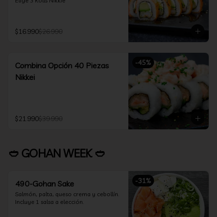
Elige 3 Rolls Nikkie
$16.990
$26.990
-
45
%
Combina Opción 40 Piezas
Nikkei
$21.990
$39.990
🥙 GOHAN WEEK 🥙
-
31
%
490-Gohan Sake
Salmón, palta, queso crema y cebollín.

Incluye 1 salsa a elección.