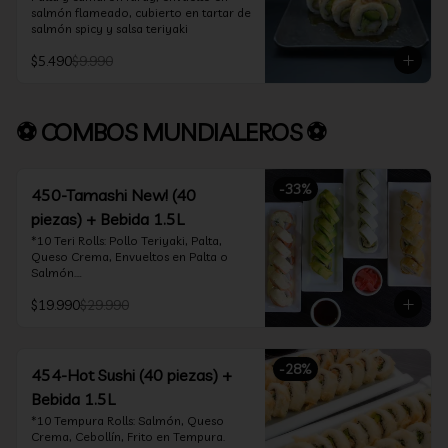
salmón flameado, cubierto en tartar de 
salmón spicy y salsa teriyaki
$5.490
$9.990
⚽ COMBOS MUNDIALEROS ⚽
-
33
%
450-Tamashi New! (40
piezas) + Bebida 1.5L
*10 Teri Rolls: Pollo Teriyaki, Palta, 
Queso Crema, Envueltos en Palta o 
Salmón.

*10 Oklahoma Rolls: Pollo Teriyaki, 
$19.990
$29.990
Palta, Cebollín, Envuelto en Queso 
Crema

*10 Acevichado One: Camarón furay, 
queso crema y cebollín, envuelto en 
-
28
%
salmón y bañado en salsa acevichada

454-Hot Sushi (40 piezas) +
*10 Tempura Rolls: Salmón, Queso 
Bebida 1.5L
Crema, Cebollín, Frito en Tempura.

*Incluye 2 palitos, 2 soya 30ml, 1 salsa 
*10 Tempura Rolls: Salmón, Queso 
teriyaki 30ml
Crema, Cebollín, Frito en Tempura.
