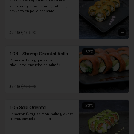
Pollo furay, queso crema, cebollín, 
envuelto en pollo apanado
$7.490
$10.990
-
32
%
103 - Shrimp Oriental Rolls
Camarón furay, queso crema, palta, 
ciboulette, envuelto en salmón
$7.490
$10.990
-
32
%
105.Sabi Oriental
Camarón furay, salmón, palta y queso 
crema, envuelto en palta