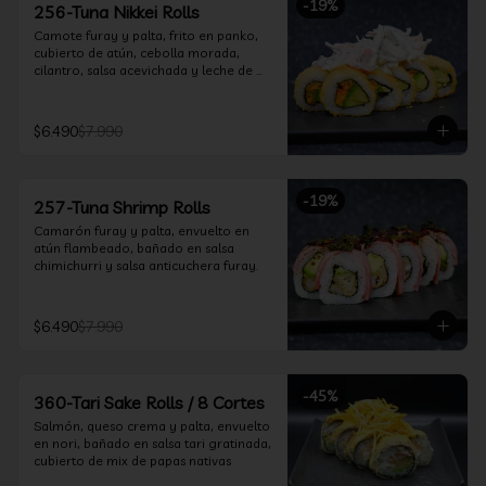
-
19
%
256-Tuna Nikkei Rolls
Camote furay y palta, frito en panko, 
cubierto de atún, cebolla morada, 
cilantro, salsa acevichada y leche de 
tigre.
$6.490
$7.990
-
19
%
257-Tuna Shrimp Rolls
Camarón furay y palta, envuelto en 
atún flambeado, bañado en salsa 
chimichurri y salsa anticuchera furay.
$6.490
$7.990
-
45
%
360-Tari Sake Rolls / 8 Cortes
Salmón, queso crema y palta, envuelto 
en nori, bañado en salsa tari gratinada, 
cubierto de mix de papas nativas