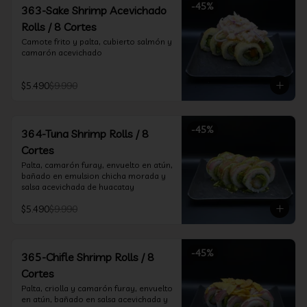
-
45
%
363-Sake Shrimp Acevichado
Rolls / 8 Cortes
Camote frito y palta, cubierto salmón y 
camarón acevichado
$5.490
$9.990
-
45
%
364-Tuna Shrimp Rolls / 8
Cortes
Palta, camarón furay, envuelto en atún, 
bañado en emulsion chicha morada y 
salsa acevichada de huacatay
$5.490
$9.990
-
45
%
365-Chifle Shrimp Rolls / 8
Cortes
Palta, criolla y camarón furay, envuelto 
en atún, bañado en salsa acevichada y 