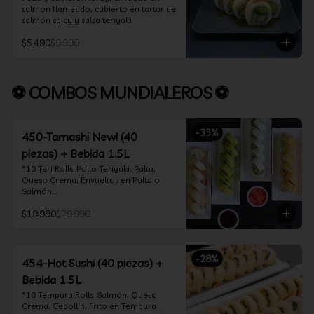
salmón flameado, cubierto en tartar de 
salmón spicy y salsa teriyaki
$5.490
$9.990
⚽ COMBOS MUNDIALEROS ⚽
-
33
%
450-Tamashi New! (40
piezas) + Bebida 1.5L
*10 Teri Rolls: Pollo Teriyaki, Palta, 
Queso Crema, Envueltos en Palta o 
Salmón.

*10 Oklahoma Rolls: Pollo Teriyaki, 
$19.990
$29.990
Palta, Cebollín, Envuelto en Queso 
Crema

*10 Acevichado One: Camarón furay, 
queso crema y cebollín, envuelto en 
-
28
%
salmón y bañado en salsa acevichada

454-Hot Sushi (40 piezas) +
*10 Tempura Rolls: Salmón, Queso 
Bebida 1.5L
Crema, Cebollín, Frito en Tempura.

*Incluye 2 palitos, 2 soya 30ml, 1 salsa 
*10 Tempura Rolls: Salmón, Queso 
teriyaki 30ml
Crema, Cebollín, Frito en Tempura.
