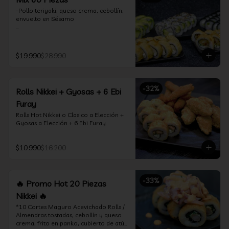
-Pollo teriyaki, queso crema, cebollín, 
envuelto en Sésamo

-Camarón furay, palta, queso crema, 
envuelto en palta.

$19.990
$28.990
-Camarón furay, queso crema, 
cebollín, frito en tempura.

-Pollo teriyaki, queso crema, cebollín, 
-
32
%
Rolls Nikkei + Gyosas + 6 Ebi
frito en tempura.

Furay
-Kanikama, queso crema, envuelto en 
Rolls Hot Nikkei o Clasico a Elección + 
nori (hosomaki)

Gyosas a Elección + 6 Ebi Furay.
-Palta, queso crema, envuelto en nori 
(hosomaki)

$10.990
$16.200
*Incluye 2 palitos, 2 soya 1.5Oz, 1 salsa 
teriyaki 1.5Oz
-
33
%
🔥 Promo Hot 20 Piezas
Nikkei 🔥
*10 Cortes Maguro Acevichado Rolls / 
Almendras tostadas, cebollín y queso 
crema, frito en panko, cubierto de atún 