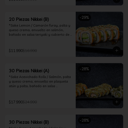
ceviche hot.

*Incluye 2 palitos, 2 soya 30ml, 1 salsa 
teriyaki 30ml
-
29
%
20 Piezas Nikkei (B)
*Sake Lemon / Camarón furay, palta y 
queso crema, envuelto en salmón, 
bañado en salsa teriyaki y cubierto de 
gajos de limón.

*Shrimp Fire Rolls /Palta y camarón 
$11.990
$16.990
furay, envuelto en queso crema 
flambeado, bañado en salsa 
chimichurri.

-
28
%
30 Piezas Nikkei (A)
*Incluye 2 palitos, 2 soya 30ml, 1 salsa 
teriyaki 30ml
*Sake Acevichado Rolls / Salmón, palta 
y queso crema, envuelto en plaqueta 
atún y palta, bañado en salsa 
acevichada de cilantro

*Shrimp Fire Rolls / Palta y camarón 
$17.990
$24.990
furay, envuelto en queso crema 
flambeado, bañado en salsa 
chimichurri.

-
28
%
30 Piezas Nikkei (B)
*Almond Furay / Pollo teriyaki, queso 
crema y almendras tostadas, frito en 