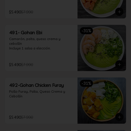
$5.490
$7.990
-
31
%
491- Gohan Ebi
Camarón, palta, queso crema y 
cebollín

Incluye 1 salsa a elección.
$5.490
$7.990
-
31
%
492-Gohan Chicken Furay
Pollo Furay, Palta, Queso Crema y 
Cebollín
$5.490
$7.990