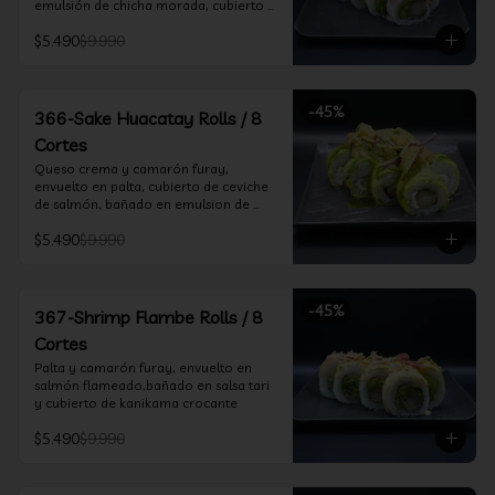
emulsión de chicha morada, cubierto 
de chifle
$5.490
$9.990
-
45
%
366-Sake Huacatay Rolls / 8
Cortes
Queso crema y camarón furay, 
envuelto en palta, cubierto de ceviche 
de salmón, bañado en emulsion de 
chicha morada y salsa huacatay
$5.490
$9.990
-
45
%
367-Shrimp Flambe Rolls / 8
Cortes
Palta y camarón furay, envuelto en  
salmón flameado,bañado en salsa tari 
y cubierto de kanikama crocante
$5.490
$9.990