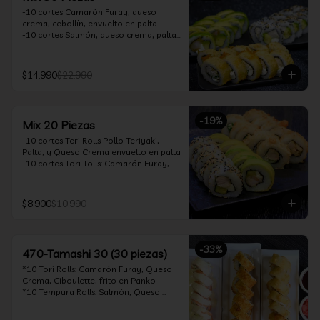
-10 cortes Camarón Furay, queso 
crema, cebollín, envuelto en palta

-10 cortes Salmón, queso crema, palta, 
envuelto en sésamo

-10 cortes Pollo Teriyaki, queso crema, 
cebollín, frito en tempura

$14.990
$22.990
*Incluye 2 soya 30ml / 2 palitos / 1 salsa 
teriyaki 30ml
-
19
%
Mix 20 Piezas
-10 cortes Teri Rolls Pollo Teriyaki, 
Palta, y Queso Crema envuelto en palta

-10 cortes Tori Tolls: Camarón Furay, 
Queso Crema, Cebollín, frito en Panko

*Incluye 1 soya 30ml / 1 palitos / 1 salsa 
teriyaki 30ml
$8.900
$10.990
-
33
%
470-Tamashi 30 (30 piezas)
*10 Tori Rolls: Camarón Furay, Queso 
Crema, Ciboulette, frito en Panko

*10 Tempura Rolls: Salmón, Queso 
Crema, Cebollín, Frito en Tempura.

*10 Acevichado One Rolls: Camarón 