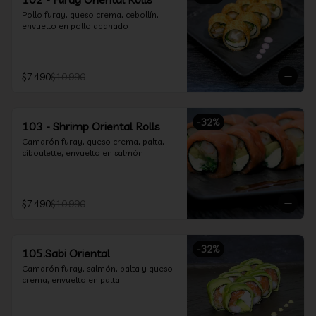
Pollo furay, queso crema, cebollín, 
envuelto en pollo apanado
$7.490
$10.990
-
32
%
103 - Shrimp Oriental Rolls
Camarón furay, queso crema, palta, 
ciboulette, envuelto en salmón
$7.490
$10.990
-
32
%
105.Sabi Oriental
Camarón furay, salmón, palta y queso 
crema, envuelto en palta