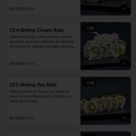
$6.490
$7.990
-
19
%
254-Shrimp Cream Rolls
Camarón furay, palta y queso crema, 
envuelto en palta, cubierto de ceviche 
de camarón, cebolla morada, cilantro, 
salsa acevichada y leche de tigre.
$6.490
$7.990
-
19
%
255-Shrimp Fire Rolls
Palta y camarón furay, envuelto en 
queso crema flambeado, bañado en 
salsa chimichurri.
$6.490
$7.990