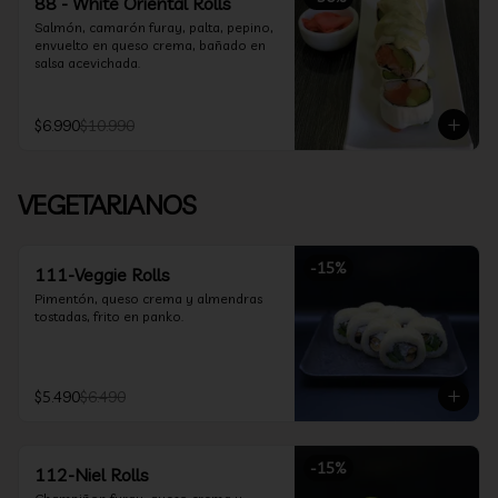
88 - White Oriental Rolls
Salmón, camarón furay, palta, pepino, 
envuelto en queso crema, bañado en 
salsa acevichada.
$6.990
$10.990
VEGETARIANOS
-
15
%
111-Veggie Rolls
Pimentón, queso crema y almendras 
tostadas, frito en panko.
$5.490
$6.490
-
15
%
112-Niel Rolls