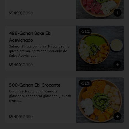
$5.490
$7.990
-
31
%
499-Gohan Sake Ebi
Acevichado
Salmón furay, camarón furay, pepino, 
queso crema, palta acompañado de 
Salsa Acevichada.
$5.490
$7.990
-
31
%
500-Gohan Ebi Crocante
Camarón furay, palta, camote 
glaseado, zanahoria glaseada y queso 
crema.

Incluye 1 salsa a elección.
$5.490
$7.990