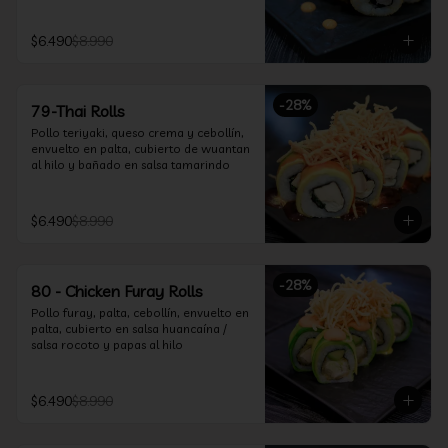
$6.490
$8.990
-
28
%
79-Thai Rolls
Pollo teriyaki, queso crema y cebollín, 
envuelto en palta, cubierto de wuantan 
al hilo y bañado en salsa tamarindo
$6.490
$8.990
-
28
%
80 - Chicken Furay Rolls
Pollo furay, palta, cebollín, envuelto en 
palta, cubierto en salsa huancaína / 
salsa rocoto y papas al hilo
$6.490
$8.990