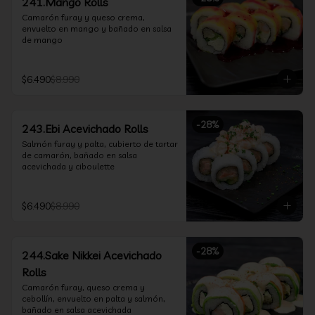
241.Mango Rolls
Camarón furay y queso crema, 
envuelto en mango y bañado en salsa 
de mango
$6.490
$8.990
-
28
%
243.Ebi Acevichado Rolls
Salmón furay y palta, cubierto de tartar 
de camarón, bañado en salsa 
acevichada y ciboulette
$6.490
$8.990
-
28
%
244.Sake Nikkei Acevichado
Rolls
Camarón furay, queso crema y 
cebollín, envuelto en palta y salmón, 
bañado en salsa acevichada