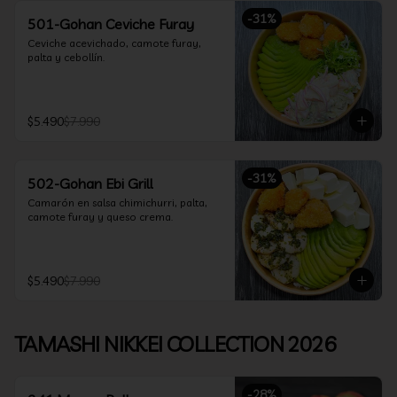
-
31
%
501-Gohan Ceviche Furay
Ceviche acevichado, camote furay, 
palta y cebollín.
$5.490
$7.990
-
31
%
502-Gohan Ebi Grill
Camarón en salsa chimichurri, palta, 
camote furay y queso crema.
$5.490
$7.990
TAMASHI NIKKEI COLLECTION 2026
-
28
%