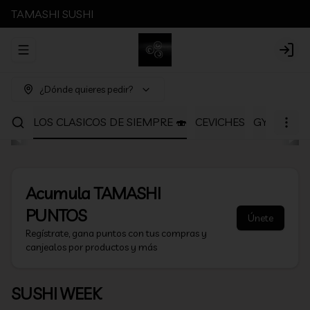
TAMASHI SUSHI
Abrir menu de navegación
Login
¿Dónde quieres pedir?
ANOS
LOS CLASICOS DE SIEMPRE 🍣
CEVICHES
GYOSAS Y 
Acumula
TAMASHI
PUNTOS
Únete
Regístrate, gana puntos con tus compras y
canjealos por productos y más
SUSHI WEEK