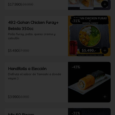
furay, queso crema y cebollín, envuelto 
$17.990
$26.990
en salmón y bañado en salsa 
acevichada

*Incluye 2 palitos, 2 soya 30ml, 1 salsa 
teriyaki 30ml
-
31
%
492-Gohan Chicken Furay+
Bebida 350cc
Pollo furay, palta, queso crema y 
cebollín
$5.490
$7.990
-
43
%
HandRolls a Elección
Disfruta el sabor de Tamashi a donde 
vayas :).
$3.990
$6.990
-
31
%
Mix 60 Piezas