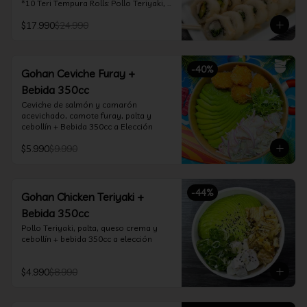
*10 Teri Tempura Rolls: Pollo Teriyaki, 
Queso Crema, Cebollín, Frito en 
$17.990
$24.990
Tempura

*10 Tori Rolls: Camarón Furay, Queso 
Crema, Ciboulette, frito en Panko

*10 Kani Tempura Rolls: Kanikama, 
-
40
%
Queso Crema y Cebollín, frito en 
Gohan Ceviche Furay +
tempura

Bebida 350cc
*Incluye 2 palitos, 2 soya 30ml, 1 salsa 
teriyaki 30ml
Ceviche de salmón y camarón 
acevichado, camote furay, palta y 
cebollín + Bebida 350cc a Elección
$5.990
$9.990
-
44
%
Gohan Chicken Teriyaki +
Bebida 350cc
Pollo Teriyaki, palta, queso crema y 
cebollín + bebida 350cc a elección
$4.990
$8.990