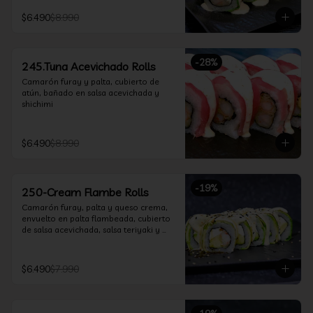
$6.490
$8.990
-
28
%
245.Tuna Acevichado Rolls
Camarón furay y palta, cubierto de 
atún, bañado en salsa acevichada y 
shichimi
$6.490
$8.990
-
19
%
250-Cream Flambe Rolls
Camarón furay, palta y queso crema, 
envuelto en palta flambeada, cubierto 
de salsa acevichada, salsa teriyaki y 
toques de sesamo.
$6.490
$7.990