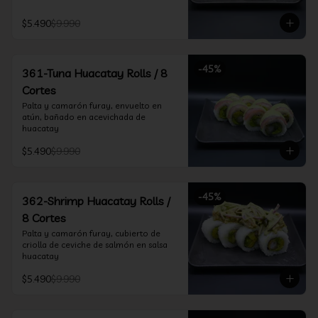
$5.490
$9.990
-
45
%
361-Tuna Huacatay Rolls / 8
Cortes
Palta y camarón furay, envuelto en 
atún, bañado en acevichada de 
huacatay
$5.490
$9.990
-
45
%
362-Shrimp Huacatay Rolls /
8 Cortes
Palta y camarón furay, cubierto de 
criolla de ceviche de salmón en salsa 
huacatay
$5.490
$9.990