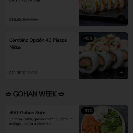
Elige 3 Rolls Nikkie
$16.990
$26.990
-
45
%
Combina Opción 40 Piezas
Nikkei
$21.990
$39.990
🥙 GOHAN WEEK 🥙
-
31
%
490-Gohan Sake
Salmón, palta, queso crema y cebollín.

Incluye 1 salsa a elección.