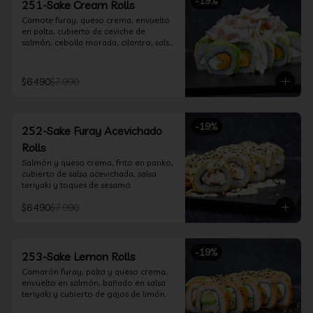
-
19
%
251-Sake Cream Rolls
Camote furay, queso crema, envuelto 
en palta, cubierto de ceviche de 
salmón, cebolla morada, cilantro, salsa 
acevichada y leche de tigre.
$6.490
$7.990
-
19
%
252-Sake Furay Acevichado
Rolls
Salmón y queso crema, frito en panko, 
cubierto de salsa acevichada, salsa 
teriyaki y toques de sesamo.
$6.490
$7.990
-
19
%
253-Sake Lemon Rolls
Camarón furay, palta y queso crema, 
envuelto en salmón, bañado en salsa 
teriyaki y cubierto de gajos de limón.