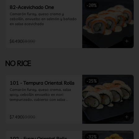
-
28
%
82-Acevichado One
Camarón furay, queso crema y 
cebollín, envuelto en salmón y bañado 
en salsa acevichada
$6.490
$8.990
NO RICE
-
25
%
101 - Tempura Oriental Rolls
Camarón furay, queso crema, salsa 
spicy, cebollín envuelto en nori 
tempurizado, cubierto con salsa 
Acevichada y Shichimi
$7.490
$9.990
-
32
%
102 - Furay Oriental Rolls