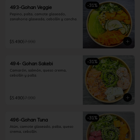
-
31
%
493-Gohan Veggie
Pepino, palta, camote glaseado, 
zanahoria glaseada, cebollín y cancha.
$5.490
$7.990
-
31
%
494- Gohan Sakebi
Camarón, salmón, queso crema, 
cebollín y palta.
$5.490
$7.990
-
31
%
496-Gohan Tuna
Atún, camote glaseado, palta, queso 
crema, cebollín.