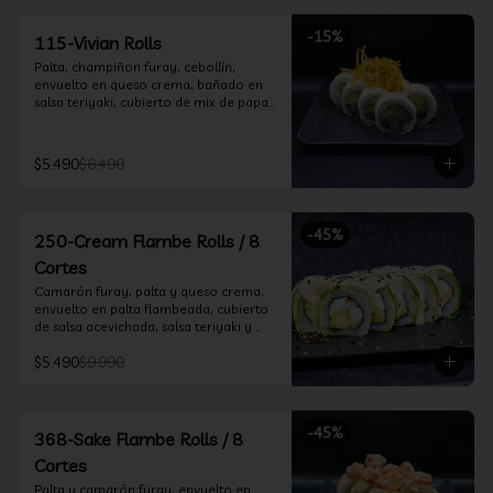
-
15
%
115-Vivian Rolls
Palta, champiñon furay, cebollín, 
envuelto en queso crema, bañado en 
salsa teriyaki, cubierto de mix de papas 
nativas
$5.490
$6.490
-
45
%
250-Cream Flambe Rolls / 8
Cortes
Camarón furay, palta y queso crema, 
envuelto en palta flambeada, cubierto 
de salsa acevichada, salsa teriyaki y 
toques de sesamo.
$5.490
$9.990
-
45
%
368-Sake Flambe Rolls / 8
Cortes
Palta y camarón furay, envuelto en 