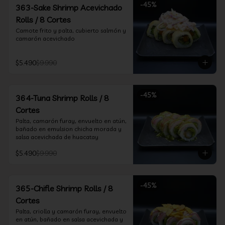
-
45
%
363-Sake Shrimp Acevichado
Rolls / 8 Cortes
Camote frito y palta, cubierto salmón y 
camarón acevichado
$5.490
$9.990
-
45
%
364-Tuna Shrimp Rolls / 8
Cortes
Palta, camarón furay, envuelto en atún, 
bañado en emulsion chicha morada y 
salsa acevichada de huacatay
$5.490
$9.990
-
45
%
365-Chifle Shrimp Rolls / 8
Cortes
Palta, criolla y camarón furay, envuelto 
en atún, bañado en salsa acevichada y 