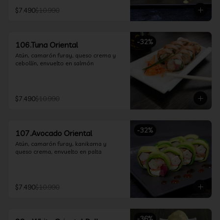
$7.490
$10.990
-
32
%
106.Tuna Oriental
Atún, camarón furay, queso crema y 
cebollín, envuelto en salmón
$7.490
$10.990
-
32
%
107.Avocado Oriental
Atún, camarón furay, kanikama y 
queso crema, envuelto en palta
$7.490
$10.990
-
36
%