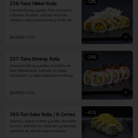
-
19
%
256-Tuna Nikkei Rolls
Camote furay y palta, frito en panko, 
cubierto de atún, cebolla morada, 
cilantro, salsa acevichada y leche de 
tigre.
$6.490
$7.990
-
19
%
257-Tuna Shrimp Rolls
Camarón furay y palta, envuelto en 
atún flambeado, bañado en salsa 
chimichurri y salsa anticuchera furay.
$6.490
$7.990
-
45
%
360-Tari Sake Rolls / 8 Cortes
Salmón, queso crema y palta, envuelto 
en nori, bañado en salsa tari gratinada, 
cubierto de mix de papas nativas