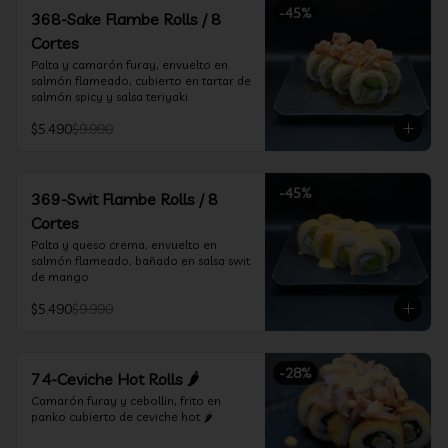
-
45
%
368-Sake Flambe Rolls / 8
Cortes
Palta y camarón furay, envuelto en 
salmón flameado, cubierto en tartar de 
salmón spicy y salsa teriyaki
$5.490
$9.990
-
45
%
369-Swit Flambe Rolls / 8
Cortes
Palta y queso crema, envuelto en 
salmón flameado, bañado en salsa swit 
de mango
$5.490
$9.990
-
28
%
74-Ceviche Hot Rolls 🌶️
Camarón furay y cebollin, frito en 
panko cubierto de ceviche hot 🌶️