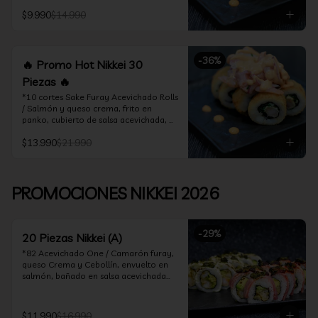
acevichado

$9.990
$14.990
*10 Cortes Ceviche Hot Rolls / 
Camarón furay y cebollín, frito en 
panko cubierto de ceviche hot
-
36
%
🔥 Promo Hot Nikkei 30
Piezas 🔥
*10 cortes Sake Furay Acevichado Rolls 
/ Salmón y queso crema, frito en 
panko, cubierto de salsa acevichada, 
salsa teriyaki y toques de sesamo.

$13.990
$21.990
*10 cortes Ceviche Hot Rolls / Camarón 
furay y cebollín, frito en panko cubierto 
de ceviche hot

PROMOCIONES NIKKEI 2026
*10 cortes Maguro Acevichado Rolls / 
Almendras tostadas, cebollín y queso 
crema, frito en panko, cubierto de atún 
-
29
%
acevichado
20 Piezas Nikkei (A)
*82 Acevichado One / Camarón furay, 
queso Crema y Cebollín, envuelto en 
salmón, bañado en salsa acevichada

*74 Ceviche Hot Rolls / Camarón furay 
y cebollin, frito en panko cubierto de 
$11.990
$16.990