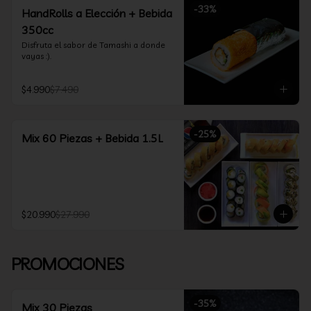
-
33
%
HandRolls a Elección + Bebida
350cc
Disfruta el sabor de Tamashi a donde 
vayas :).
$4.990
$7.490
-
25
%
Mix 60 Piezas + Bebida 1.5L
$20.990
$27.990
PROMOCIONES
-
35
%
Mix 30 Piezas