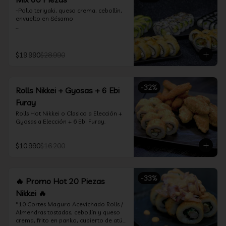
-Pollo teriyaki, queso crema, cebollín, 
envuelto en Sésamo

-Camarón furay, palta, queso crema, 
envuelto en palta.

$19.990
$28.990
-Camarón furay, queso crema, 
cebollín, frito en tempura.

-Pollo teriyaki, queso crema, cebollín, 
-
32
%
Rolls Nikkei + Gyosas + 6 Ebi
frito en tempura.

Furay
-Kanikama, queso crema, envuelto en 
Rolls Hot Nikkei o Clasico a Elección + 
nori (hosomaki)

Gyosas a Elección + 6 Ebi Furay.
-Palta, queso crema, envuelto en nori 
(hosomaki)

$10.990
$16.200
*Incluye 2 palitos, 2 soya 1.5Oz, 1 salsa 
teriyaki 1.5Oz
-
33
%
🔥 Promo Hot 20 Piezas
Nikkei 🔥
*10 Cortes Maguro Acevichado Rolls / 
Almendras tostadas, cebollín y queso 
crema, frito en panko, cubierto de atún 