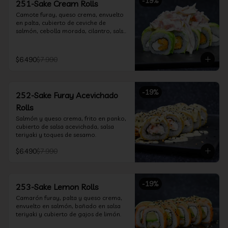
-
19
%
251-Sake Cream Rolls
Camote furay, queso crema, envuelto 
en palta, cubierto de ceviche de 
salmón, cebolla morada, cilantro, salsa 
acevichada y leche de tigre.
$6.490
$7.990
-
19
%
252-Sake Furay Acevichado
Rolls
Salmón y queso crema, frito en panko, 
cubierto de salsa acevichada, salsa 
teriyaki y toques de sesamo.
$6.490
$7.990
-
19
%
253-Sake Lemon Rolls
Camarón furay, palta y queso crema, 
envuelto en salmón, bañado en salsa 
teriyaki y cubierto de gajos de limón.