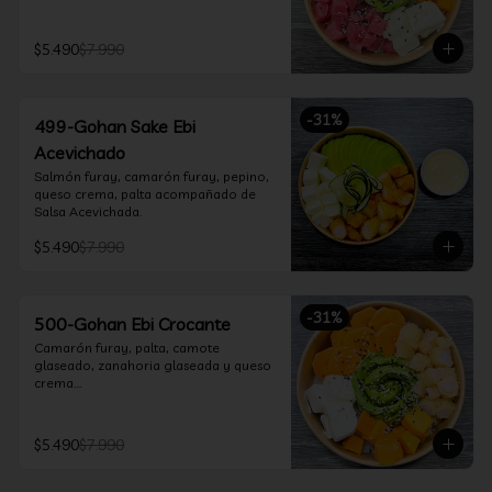
$5.490
$7.990
-
31
%
499-Gohan Sake Ebi
Acevichado
Salmón furay, camarón furay, pepino, 
queso crema, palta acompañado de 
Salsa Acevichada.
$5.490
$7.990
-
31
%
500-Gohan Ebi Crocante
Camarón furay, palta, camote 
glaseado, zanahoria glaseada y queso 
crema.

Incluye 1 salsa a elección.
$5.490
$7.990