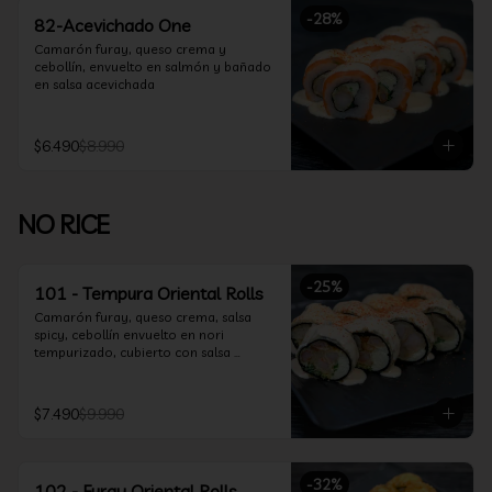
-
28
%
82-Acevichado One
Camarón furay, queso crema y 
cebollín, envuelto en salmón y bañado 
en salsa acevichada
$6.490
$8.990
NO RICE
-
25
%
101 - Tempura Oriental Rolls
Camarón furay, queso crema, salsa 
spicy, cebollín envuelto en nori 
tempurizado, cubierto con salsa 
Acevichada y Shichimi
$7.490
$9.990
-
32
%
102 - Furay Oriental Rolls