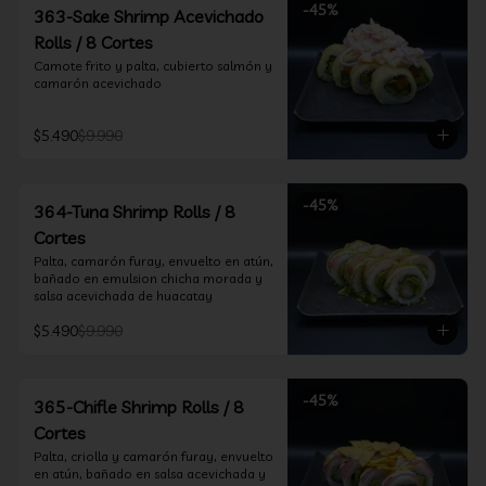
-
45
%
363-Sake Shrimp Acevichado
Rolls / 8 Cortes
Camote frito y palta, cubierto salmón y 
camarón acevichado
$5.490
$9.990
-
45
%
364-Tuna Shrimp Rolls / 8
Cortes
Palta, camarón furay, envuelto en atún, 
bañado en emulsion chicha morada y 
salsa acevichada de huacatay
$5.490
$9.990
-
45
%
365-Chifle Shrimp Rolls / 8
Cortes
Palta, criolla y camarón furay, envuelto 
en atún, bañado en salsa acevichada y 