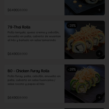
$6.490
$8.990
-
28
%
79-Thai Rolls
Pollo teriyaki, queso crema y cebollín, 
envuelto en palta, cubierto de wuantan 
al hilo y bañado en salsa tamarindo
$6.490
$8.990
-
28
%
80 - Chicken Furay Rolls
Pollo furay, palta, cebollín, envuelto en 
palta, cubierto en salsa huancaína / 
salsa rocoto y papas al hilo
$6.490
$8.990