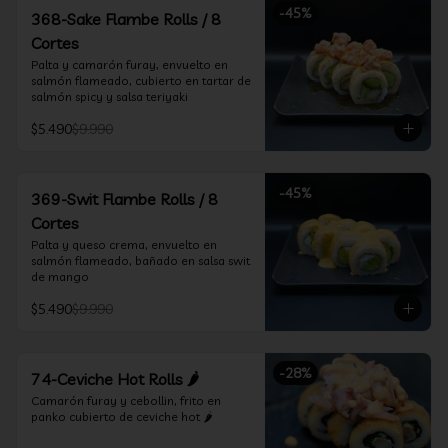
-
45
%
368-Sake Flambe Rolls / 8
Cortes
Palta y camarón furay, envuelto en 
salmón flameado, cubierto en tartar de 
salmón spicy y salsa teriyaki
$5.490
$9.990
-
45
%
369-Swit Flambe Rolls / 8
Cortes
Palta y queso crema, envuelto en 
salmón flameado, bañado en salsa swit 
de mango
$5.490
$9.990
-
28
%
74-Ceviche Hot Rolls 🌶️
Camarón furay y cebollin, frito en 
panko cubierto de ceviche hot 🌶️