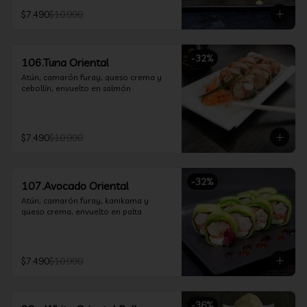
$7.490
$10.990
-
32
%
106.Tuna Oriental
Atún, camarón furay, queso crema y 
cebollín, envuelto en salmón
$7.490
$10.990
-
32
%
107.Avocado Oriental
Atún, camarón furay, kanikama y 
queso crema, envuelto en palta
$7.490
$10.990
-
36
%