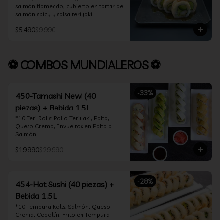
salmón flameado, cubierto en tartar de 
salmón spicy y salsa teriyaki
$5.490
$9.990
⚽ COMBOS MUNDIALEROS ⚽
-
33
%
450-Tamashi New! (40
piezas) + Bebida 1.5L
*10 Teri Rolls: Pollo Teriyaki, Palta, 
Queso Crema, Envueltos en Palta o 
Salmón.

*10 Oklahoma Rolls: Pollo Teriyaki, 
$19.990
$29.990
Palta, Cebollín, Envuelto en Queso 
Crema

*10 Acevichado One: Camarón furay, 
queso crema y cebollín, envuelto en 
-
28
%
salmón y bañado en salsa acevichada

454-Hot Sushi (40 piezas) +
*10 Tempura Rolls: Salmón, Queso 
Bebida 1.5L
Crema, Cebollín, Frito en Tempura.

*Incluye 2 palitos, 2 soya 30ml, 1 salsa 
*10 Tempura Rolls: Salmón, Queso 
teriyaki 30ml
Crema, Cebollín, Frito en Tempura.
