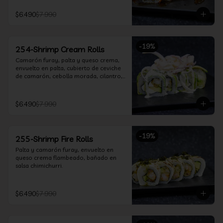
$6.490
$7.990
-
19
%
254-Shrimp Cream Rolls
Camarón furay, palta y queso crema, 
envuelto en palta, cubierto de ceviche 
de camarón, cebolla morada, cilantro, 
salsa acevichada y leche de tigre.
$6.490
$7.990
-
19
%
255-Shrimp Fire Rolls
Palta y camarón furay, envuelto en 
queso crema flambeado, bañado en 
salsa chimichurri.
$6.490
$7.990