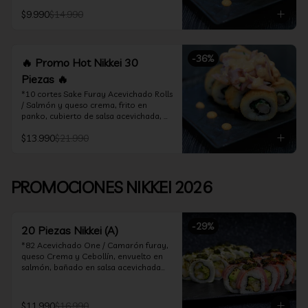
acevichado

$9.990
$14.990
*10 Cortes Ceviche Hot Rolls / 
Camarón furay y cebollín, frito en 
panko cubierto de ceviche hot
-
36
%
🔥 Promo Hot Nikkei 30
Piezas 🔥
*10 cortes Sake Furay Acevichado Rolls 
/ Salmón y queso crema, frito en 
panko, cubierto de salsa acevichada, 
salsa teriyaki y toques de sesamo.

$13.990
$21.990
*10 cortes Ceviche Hot Rolls / Camarón 
furay y cebollín, frito en panko cubierto 
de ceviche hot

PROMOCIONES NIKKEI 2026
*10 cortes Maguro Acevichado Rolls / 
Almendras tostadas, cebollín y queso 
crema, frito en panko, cubierto de atún 
-
29
%
acevichado
20 Piezas Nikkei (A)
*82 Acevichado One / Camarón furay, 
queso Crema y Cebollín, envuelto en 
salmón, bañado en salsa acevichada

*74 Ceviche Hot Rolls / Camarón furay 
y cebollin, frito en panko cubierto de 
$11.990
$16.990