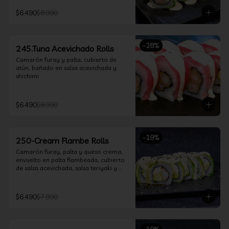
$6.490
$8.990
-
28
%
245.Tuna Acevichado Rolls
Camarón furay y palta, cubierto de 
atún, bañado en salsa acevichada y 
shichimi
$6.490
$8.990
-
19
%
250-Cream Flambe Rolls
Camarón furay, palta y queso crema, 
envuelto en palta flambeada, cubierto 
de salsa acevichada, salsa teriyaki y 
toques de sesamo.
$6.490
$7.990