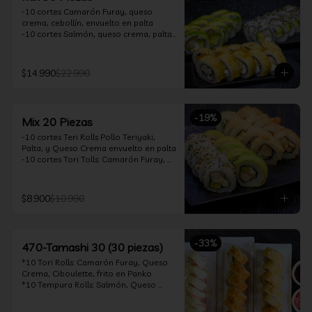
-10 cortes Camarón Furay, queso 
crema, cebollín, envuelto en palta

-10 cortes Salmón, queso crema, palta, 
envuelto en sésamo

-10 cortes Pollo Teriyaki, queso crema, 
cebollín, frito en tempura

$14.990
$22.990
*Incluye 2 soya 30ml / 2 palitos / 1 salsa 
teriyaki 30ml
-
19
%
Mix 20 Piezas
-10 cortes Teri Rolls Pollo Teriyaki, 
Palta, y Queso Crema envuelto en palta

-10 cortes Tori Tolls: Camarón Furay, 
Queso Crema, Cebollín, frito en Panko

*Incluye 1 soya 30ml / 1 palitos / 1 salsa 
teriyaki 30ml
$8.900
$10.990
-
33
%
470-Tamashi 30 (30 piezas)
*10 Tori Rolls: Camarón Furay, Queso 
Crema, Ciboulette, frito en Panko

*10 Tempura Rolls: Salmón, Queso 
Crema, Cebollín, Frito en Tempura.

*10 Acevichado One Rolls: Camarón 