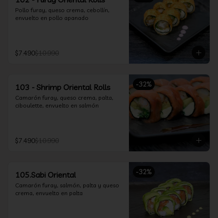
Pollo furay, queso crema, cebollín, 
envuelto en pollo apanado
$7.490
$10.990
-
32
%
103 - Shrimp Oriental Rolls
Camarón furay, queso crema, palta, 
ciboulette, envuelto en salmón
$7.490
$10.990
-
32
%
105.Sabi Oriental
Camarón furay, salmón, palta y queso 
crema, envuelto en palta