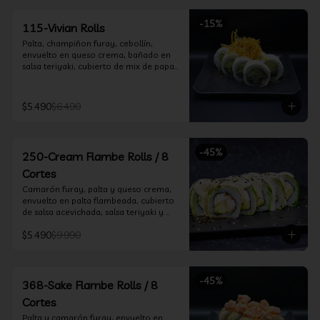
-
15
%
115-Vivian Rolls
Palta, champiñon furay, cebollín, 
envuelto en queso crema, bañado en 
salsa teriyaki, cubierto de mix de papas 
nativas
$5.490
$6.490
-
45
%
250-Cream Flambe Rolls / 8
Cortes
Camarón furay, palta y queso crema, 
envuelto en palta flambeada, cubierto 
de salsa acevichada, salsa teriyaki y 
toques de sesamo.
$5.490
$9.990
-
45
%
368-Sake Flambe Rolls / 8
Cortes
Palta y camarón furay, envuelto en 