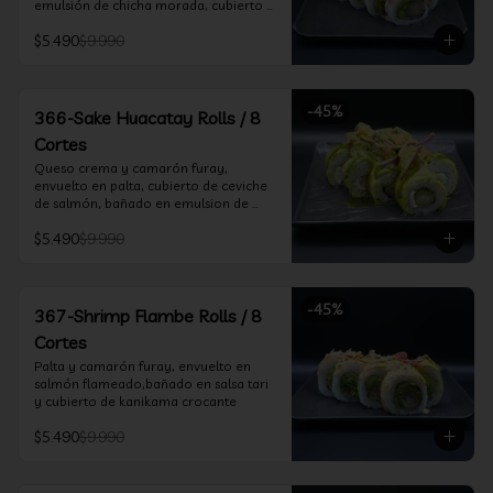
emulsión de chicha morada, cubierto 
de chifle
$5.490
$9.990
-
45
%
366-Sake Huacatay Rolls / 8
Cortes
Queso crema y camarón furay, 
envuelto en palta, cubierto de ceviche 
de salmón, bañado en emulsion de 
chicha morada y salsa huacatay
$5.490
$9.990
-
45
%
367-Shrimp Flambe Rolls / 8
Cortes
Palta y camarón furay, envuelto en  
salmón flameado,bañado en salsa tari 
y cubierto de kanikama crocante
$5.490
$9.990