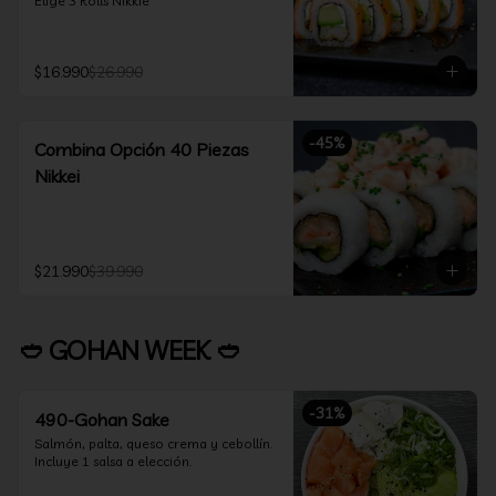
Elige 3 Rolls Nikkie
$16.990
$26.990
-
45
%
Combina Opción 40 Piezas
Nikkei
$21.990
$39.990
🥙 GOHAN WEEK 🥙
-
31
%
490-Gohan Sake
Salmón, palta, queso crema y cebollín.

Incluye 1 salsa a elección.