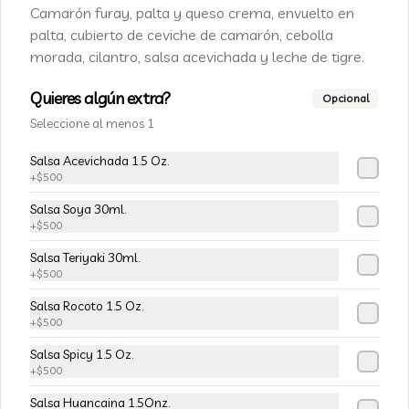
Champiñon furay, queso crema y 
Camarón furay, palta y queso crema, envuelto en
cebollín, envuelto en palta
palta, cubierto de ceviche de camarón, cebolla
morada, cilantro, salsa acevichada y leche de tigre.
$5.490
$6.490
Quieres algún extra?
Opcional
Seleccione al menos 1
-
15
%
113-Tempura Cream
Salsa Acevichada 1.5 Oz.
Queso crema, champiñon furay y 
+
$500
cebollín frito en tempura.
Salsa Soya 30ml.
+
$500
$5.490
$6.490
Salsa Teriyaki 30ml.
+
$500
-
15
%
Salsa Rocoto 1.5 Oz.
115-Vivian Rolls
+
$500
Palta, champiñon furay, cebollín, 
envuelto en queso crema, bañado en 
Salsa Spicy 1.5 Oz.
salsa teriyaki, cubierto de mix de papas 
+
$500
nativas
Salsa Huancaina 1.5Onz.