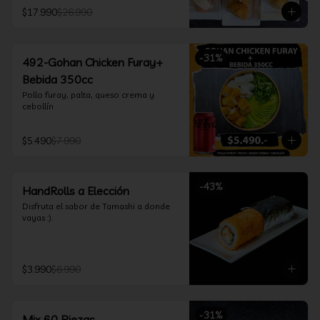
furay, queso crema y cebollín, envuelto 
$17.990
$26.990
en salmón y bañado en salsa 
acevichada

*Incluye 2 palitos, 2 soya 30ml, 1 salsa 
teriyaki 30ml
-
31
%
492-Gohan Chicken Furay+
Bebida 350cc
Pollo furay, palta, queso crema y 
cebollín
$5.490
$7.990
-
43
%
HandRolls a Elección
Disfruta el sabor de Tamashi a donde 
vayas :).
$3.990
$6.990
-
31
%
Mix 60 Piezas