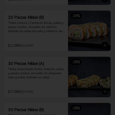
ceviche hot.

*Incluye 2 palitos, 2 soya 30ml, 1 salsa 
teriyaki 30ml
-
29
%
20 Piezas Nikkei (B)
*Sake Lemon / Camarón furay, palta y 
queso crema, envuelto en salmón, 
bañado en salsa teriyaki y cubierto de 
gajos de limón.

*Shrimp Fire Rolls /Palta y camarón 
$11.990
$16.990
furay, envuelto en queso crema 
flambeado, bañado en salsa 
chimichurri.

-
28
%
30 Piezas Nikkei (A)
*Incluye 2 palitos, 2 soya 30ml, 1 salsa 
teriyaki 30ml
*Sake Acevichado Rolls / Salmón, palta 
y queso crema, envuelto en plaqueta 
atún y palta, bañado en salsa 
acevichada de cilantro

*Shrimp Fire Rolls / Palta y camarón 
$17.990
$24.990
furay, envuelto en queso crema 
flambeado, bañado en salsa 
chimichurri.

-
28
%
30 Piezas Nikkei (B)
*Almond Furay / Pollo teriyaki, queso 
crema y almendras tostadas, frito en 