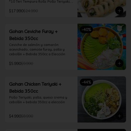
*10 Teri Tempura Rolls: Pollo Teriyaki, 
Queso Crema, Cebollín, Frito en 
$17.990
$24.990
Tempura

*10 Tori Rolls: Camarón Furay, Queso 
Crema, Ciboulette, frito en Panko

*10 Kani Tempura Rolls: Kanikama, 
-
40
%
Queso Crema y Cebollín, frito en 
Gohan Ceviche Furay +
tempura

Bebida 350cc
*Incluye 2 palitos, 2 soya 30ml, 1 salsa 
teriyaki 30ml
Ceviche de salmón y camarón 
acevichado, camote furay, palta y 
cebollín + Bebida 350cc a Elección
$5.990
$9.990
-
44
%
Gohan Chicken Teriyaki +
Bebida 350cc
Pollo Teriyaki, palta, queso crema y 
cebollín + bebida 350cc a elección
$4.990
$8.990