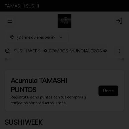
TAMASHI SUSHI
Abrir menu de navegación
Login
¿Dónde quieres pedir?
SUSHI WEEK
⚽ COMBOS MUNDIALEROS ⚽
PROMOC
Acumula
TAMASHI
PUNTOS
Únete
Regístrate, gana puntos con tus compras y
canjealos por productos y más
SUSHI WEEK