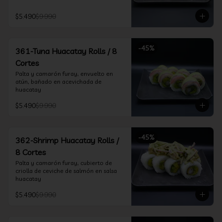
$5.490
$9.990
-
45
%
361-Tuna Huacatay Rolls / 8
Cortes
Palta y camarón furay, envuelto en 
atún, bañado en acevichada de 
huacatay
$5.490
$9.990
-
45
%
362-Shrimp Huacatay Rolls /
8 Cortes
Palta y camarón furay, cubierto de 
criolla de ceviche de salmón en salsa 
huacatay
$5.490
$9.990