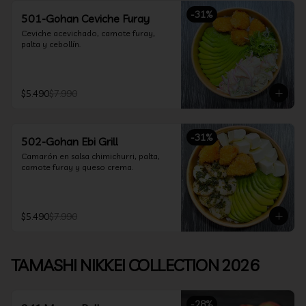
-
31
%
501-Gohan Ceviche Furay
Ceviche acevichado, camote furay, 
palta y cebollín.
$5.490
$7.990
-
31
%
502-Gohan Ebi Grill
Camarón en salsa chimichurri, palta, 
camote furay y queso crema.
$5.490
$7.990
TAMASHI NIKKEI COLLECTION 2026
-
28
%