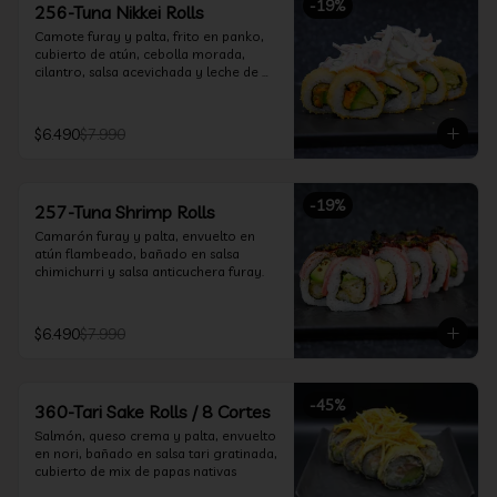
-
19
%
256-Tuna Nikkei Rolls
Camote furay y palta, frito en panko, 
cubierto de atún, cebolla morada, 
cilantro, salsa acevichada y leche de 
tigre.
$6.490
$7.990
-
19
%
257-Tuna Shrimp Rolls
Camarón furay y palta, envuelto en 
atún flambeado, bañado en salsa 
chimichurri y salsa anticuchera furay.
$6.490
$7.990
-
45
%
360-Tari Sake Rolls / 8 Cortes
Salmón, queso crema y palta, envuelto 
en nori, bañado en salsa tari gratinada, 
cubierto de mix de papas nativas