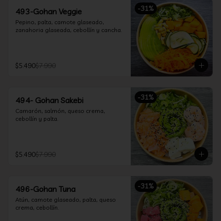
-
31
%
493-Gohan Veggie
Pepino, palta, camote glaseado, 
zanahoria glaseada, cebollín y cancha.
$5.490
$7.990
-
31
%
494- Gohan Sakebi
Camarón, salmón, queso crema, 
cebollín y palta.
$5.490
$7.990
-
31
%
496-Gohan Tuna
Atún, camote glaseado, palta, queso 
crema, cebollín.