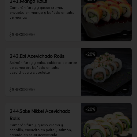
241.Mango Rolls
Camarón furay y queso crema, 
envuelto en mango y bañado en salsa 
de mango
$6.490
$8.990
-
28
%
243.Ebi Acevichado Rolls
Salmón furay y palta, cubierto de tartar 
de camarón, bañado en salsa 
acevichada y ciboulette
$6.490
$8.990
-
28
%
244.Sake Nikkei Acevichado
Rolls
Camarón furay, queso crema y 
cebollín, envuelto en palta y salmón, 
bañado en salsa acevichada