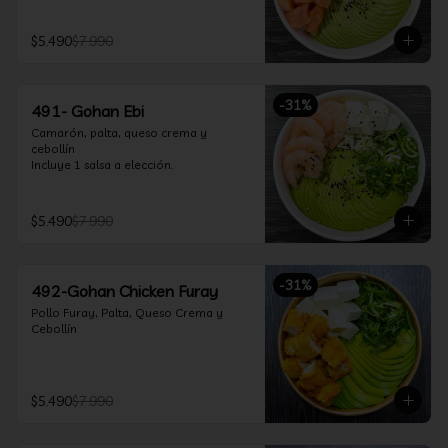
$5.490
$7.990
-
31
%
491- Gohan Ebi
Camarón, palta, queso crema y 
cebollín

Incluye 1 salsa a elección.
$5.490
$7.990
-
31
%
492-Gohan Chicken Furay
Pollo Furay, Palta, Queso Crema y 
Cebollín
$5.490
$7.990