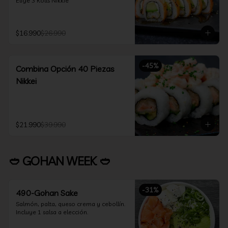
Elige 3 Rolls Nikkie
$16.990
$26.990
-
45
%
Combina Opción 40 Piezas
Nikkei
$21.990
$39.990
🥙 GOHAN WEEK 🥙
-
31
%
490-Gohan Sake
Salmón, palta, queso crema y cebollín.

Incluye 1 salsa a elección.