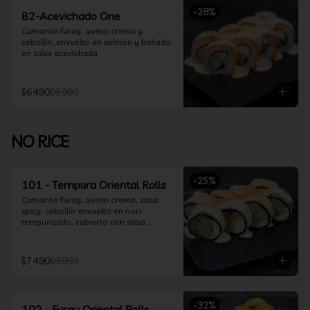
-
28
%
82-Acevichado One
Camarón furay, queso crema y 
cebollín, envuelto en salmón y bañado 
en salsa acevichada
$6.490
$8.990
NO RICE
-
25
%
101 - Tempura Oriental Rolls
Camarón furay, queso crema, salsa 
spicy, cebollín envuelto en nori 
tempurizado, cubierto con salsa 
Acevichada y Shichimi
$7.490
$9.990
-
32
%
102 - Furay Oriental Rolls