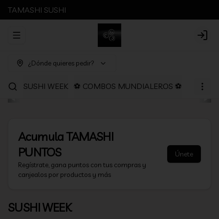
TAMASHI SUSHI
Abrir menu de navegación
Login
¿Dónde quieres pedir?
SUSHI WEEK
⚽ COMBOS MUNDIALEROS ⚽
PROMOC
Acumula
TAMASHI
PUNTOS
Únete
Regístrate, gana puntos con tus compras y
canjealos por productos y más
SUSHI WEEK