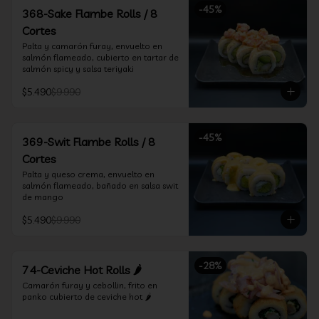
-
45
%
368-Sake Flambe Rolls / 8
Cortes
Palta y camarón furay, envuelto en 
salmón flameado, cubierto en tartar de 
salmón spicy y salsa teriyaki
$5.490
$9.990
-
45
%
369-Swit Flambe Rolls / 8
Cortes
Palta y queso crema, envuelto en 
salmón flameado, bañado en salsa swit 
de mango
$5.490
$9.990
-
28
%
74-Ceviche Hot Rolls 🌶️
Camarón furay y cebollin, frito en 
panko cubierto de ceviche hot 🌶️