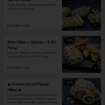
-Pollo teriyaki, queso crema, cebollín, 
envuelto en Sésamo

-Camarón furay, palta, queso crema, 
envuelto en palta.

$19.990
$28.990
-Camarón furay, queso crema, 
cebollín, frito en tempura.

-Pollo teriyaki, queso crema, cebollín, 
-
32
%
Rolls Nikkei + Gyosas + 6 Ebi
frito en tempura.

Furay
-Kanikama, queso crema, envuelto en 
Rolls Hot Nikkei o Clasico a Elección + 
nori (hosomaki)

Gyosas a Elección + 6 Ebi Furay.
-Palta, queso crema, envuelto en nori 
(hosomaki)

$10.990
$16.200
*Incluye 2 palitos, 2 soya 1.5Oz, 1 salsa 
teriyaki 1.5Oz
-
33
%
🔥 Promo Hot 20 Piezas
Nikkei 🔥
*10 Cortes Maguro Acevichado Rolls / 
Almendras tostadas, cebollín y queso 
crema, frito en panko, cubierto de atún 