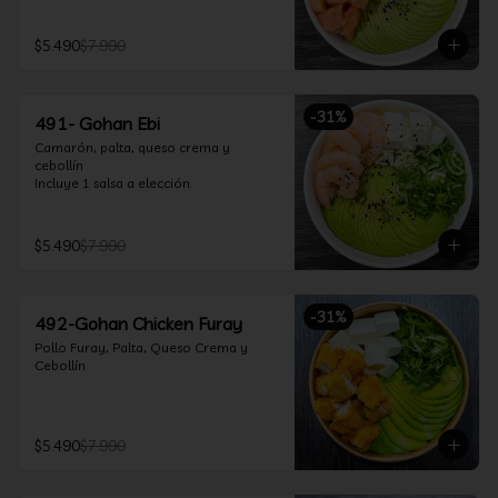
$5.490
$7.990
-
31
%
491- Gohan Ebi
Camarón, palta, queso crema y 
cebollín

Incluye 1 salsa a elección.
$5.490
$7.990
-
31
%
492-Gohan Chicken Furay
Pollo Furay, Palta, Queso Crema y 
Cebollín
$5.490
$7.990