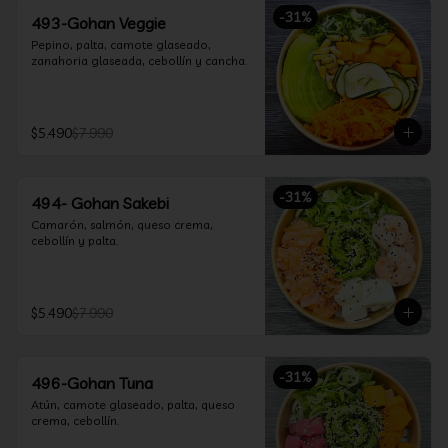
-
31
%
493-Gohan Veggie
Pepino, palta, camote glaseado, 
zanahoria glaseada, cebollín y cancha.
$5.490
$7.990
-
31
%
494- Gohan Sakebi
Camarón, salmón, queso crema, 
cebollín y palta.
$5.490
$7.990
-
31
%
496-Gohan Tuna
Atún, camote glaseado, palta, queso 
crema, cebollín.