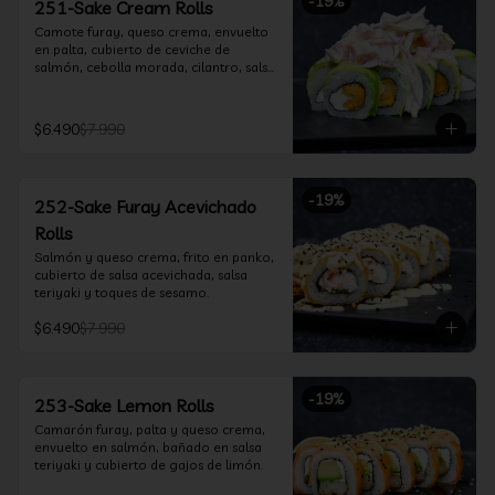
-
19
%
251-Sake Cream Rolls
Camote furay, queso crema, envuelto 
en palta, cubierto de ceviche de 
salmón, cebolla morada, cilantro, salsa 
acevichada y leche de tigre.
$6.490
$7.990
-
19
%
252-Sake Furay Acevichado
Rolls
Salmón y queso crema, frito en panko, 
cubierto de salsa acevichada, salsa 
teriyaki y toques de sesamo.
$6.490
$7.990
-
19
%
253-Sake Lemon Rolls
Camarón furay, palta y queso crema, 
envuelto en salmón, bañado en salsa 
teriyaki y cubierto de gajos de limón.