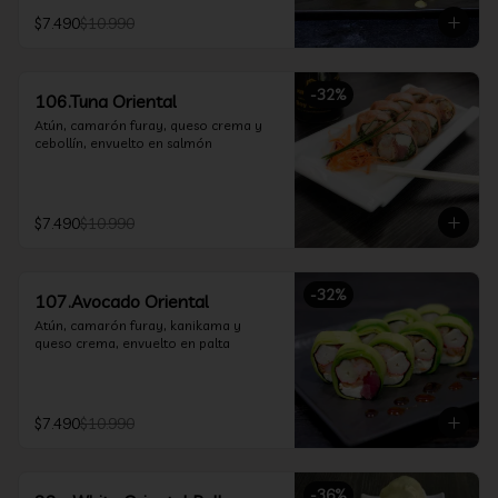
$7.490
$10.990
-
32
%
106.Tuna Oriental
Atún, camarón furay, queso crema y 
cebollín, envuelto en salmón
$7.490
$10.990
-
32
%
107.Avocado Oriental
Atún, camarón furay, kanikama y 
queso crema, envuelto en palta
$7.490
$10.990
-
36
%