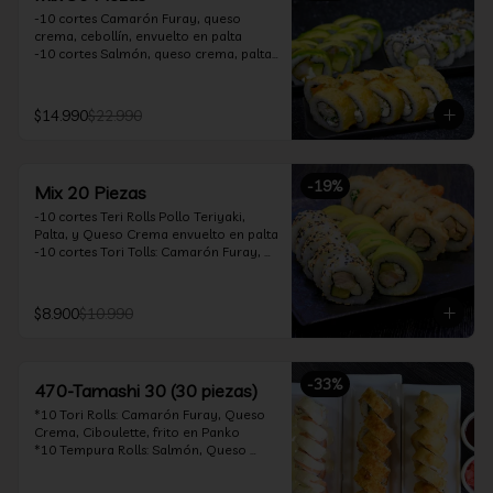
-10 cortes Camarón Furay, queso 
crema, cebollín, envuelto en palta

-10 cortes Salmón, queso crema, palta, 
envuelto en sésamo

-10 cortes Pollo Teriyaki, queso crema, 
cebollín, frito en tempura

$14.990
$22.990
*Incluye 2 soya 30ml / 2 palitos / 1 salsa 
teriyaki 30ml
-
19
%
Mix 20 Piezas
-10 cortes Teri Rolls Pollo Teriyaki, 
Palta, y Queso Crema envuelto en palta

-10 cortes Tori Tolls: Camarón Furay, 
Queso Crema, Cebollín, frito en Panko

*Incluye 1 soya 30ml / 1 palitos / 1 salsa 
teriyaki 30ml
$8.900
$10.990
-
33
%
470-Tamashi 30 (30 piezas)
*10 Tori Rolls: Camarón Furay, Queso 
Crema, Ciboulette, frito en Panko

*10 Tempura Rolls: Salmón, Queso 
Crema, Cebollín, Frito en Tempura.

*10 Acevichado One Rolls: Camarón 