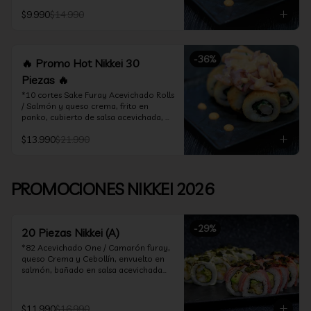
acevichado

$9.990
$14.990
*10 Cortes Ceviche Hot Rolls / 
Camarón furay y cebollín, frito en 
panko cubierto de ceviche hot
-
36
%
🔥 Promo Hot Nikkei 30
Piezas 🔥
*10 cortes Sake Furay Acevichado Rolls 
/ Salmón y queso crema, frito en 
panko, cubierto de salsa acevichada, 
salsa teriyaki y toques de sesamo.

$13.990
$21.990
*10 cortes Ceviche Hot Rolls / Camarón 
furay y cebollín, frito en panko cubierto 
de ceviche hot

PROMOCIONES NIKKEI 2026
*10 cortes Maguro Acevichado Rolls / 
Almendras tostadas, cebollín y queso 
crema, frito en panko, cubierto de atún 
-
29
%
acevichado
20 Piezas Nikkei (A)
*82 Acevichado One / Camarón furay, 
queso Crema y Cebollín, envuelto en 
salmón, bañado en salsa acevichada

*74 Ceviche Hot Rolls / Camarón furay 
y cebollin, frito en panko cubierto de 
$11.990
$16.990