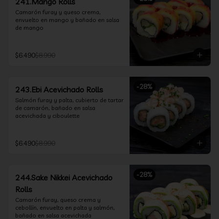
241.Mango Rolls
Camarón furay y queso crema, 
envuelto en mango y bañado en salsa 
de mango
$6.490
$8.990
-
28
%
243.Ebi Acevichado Rolls
Salmón furay y palta, cubierto de tartar 
de camarón, bañado en salsa 
acevichada y ciboulette
$6.490
$8.990
-
28
%
244.Sake Nikkei Acevichado
Rolls
Camarón furay, queso crema y 
cebollín, envuelto en palta y salmón, 
bañado en salsa acevichada