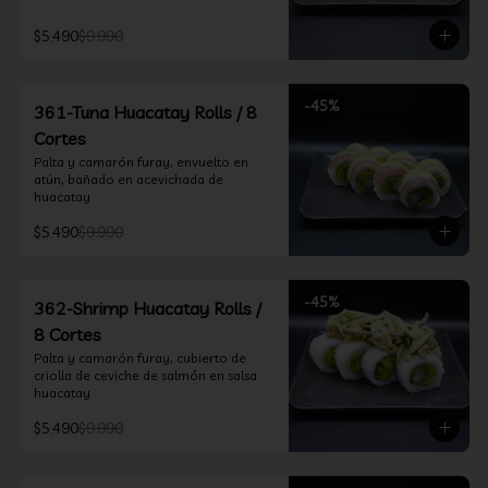
$5.490
$9.990
-
45
%
361-Tuna Huacatay Rolls / 8
Cortes
Palta y camarón furay, envuelto en 
atún, bañado en acevichada de 
huacatay
$5.490
$9.990
-
45
%
362-Shrimp Huacatay Rolls /
8 Cortes
Palta y camarón furay, cubierto de 
criolla de ceviche de salmón en salsa 
huacatay
$5.490
$9.990