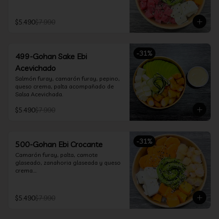
$5.490
$7.990
-
31
%
499-Gohan Sake Ebi
Acevichado
Salmón furay, camarón furay, pepino, 
queso crema, palta acompañado de 
Salsa Acevichada.
$5.490
$7.990
-
31
%
500-Gohan Ebi Crocante
Camarón furay, palta, camote 
glaseado, zanahoria glaseada y queso 
crema.

Incluye 1 salsa a elección.
$5.490
$7.990