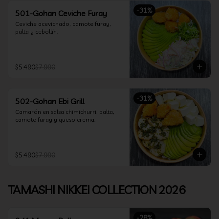
-
31
%
501-Gohan Ceviche Furay
Ceviche acevichado, camote furay, 
palta y cebollín.
$5.490
$7.990
-
31
%
502-Gohan Ebi Grill
Camarón en salsa chimichurri, palta, 
camote furay y queso crema.
$5.490
$7.990
TAMASHI NIKKEI COLLECTION 2026
-
28
%