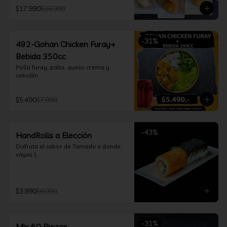
furay, queso crema y cebollín, envuelto 
$17.990
$26.990
en salmón y bañado en salsa 
acevichada

*Incluye 2 palitos, 2 soya 30ml, 1 salsa 
teriyaki 30ml
-
31
%
492-Gohan Chicken Furay+
Bebida 350cc
Pollo furay, palta, queso crema y 
cebollín
$5.490
$7.990
-
43
%
HandRolls a Elección
Disfruta el sabor de Tamashi a donde 
vayas :).
$3.990
$6.990
-
31
%
Mix 60 Piezas