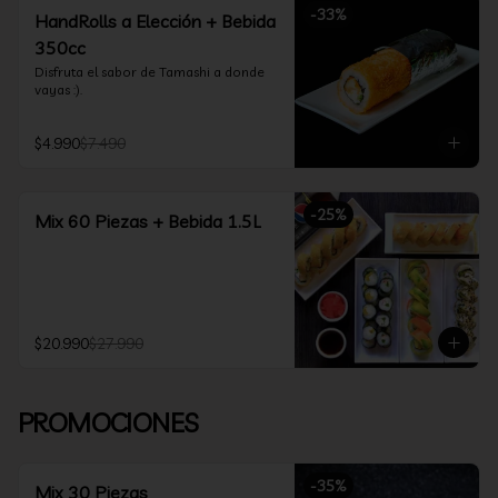
-
33
%
HandRolls a Elección + Bebida
350cc
Disfruta el sabor de Tamashi a donde 
vayas :).
$4.990
$7.490
-
25
%
Mix 60 Piezas + Bebida 1.5L
$20.990
$27.990
PROMOCIONES
-
35
%
Mix 30 Piezas