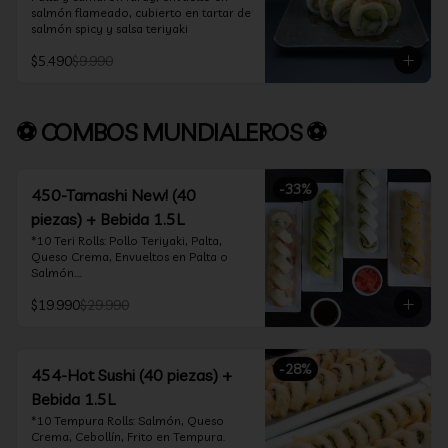
salmón flameado, cubierto en tartar de 
salmón spicy y salsa teriyaki
$5.490
$9.990
⚽ COMBOS MUNDIALEROS ⚽
-
33
%
450-Tamashi New! (40
piezas) + Bebida 1.5L
*10 Teri Rolls: Pollo Teriyaki, Palta, 
Queso Crema, Envueltos en Palta o 
Salmón.

*10 Oklahoma Rolls: Pollo Teriyaki, 
$19.990
$29.990
Palta, Cebollín, Envuelto en Queso 
Crema

*10 Acevichado One: Camarón furay, 
queso crema y cebollín, envuelto en 
-
28
%
salmón y bañado en salsa acevichada

454-Hot Sushi (40 piezas) +
*10 Tempura Rolls: Salmón, Queso 
Bebida 1.5L
Crema, Cebollín, Frito en Tempura.

*Incluye 2 palitos, 2 soya 30ml, 1 salsa 
*10 Tempura Rolls: Salmón, Queso 
teriyaki 30ml
Crema, Cebollín, Frito en Tempura.
