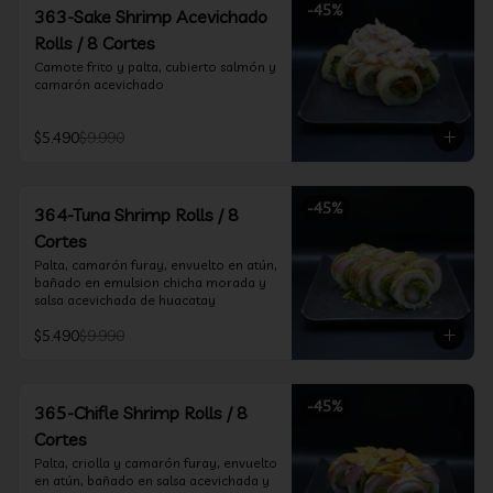
-
45
%
363-Sake Shrimp Acevichado
Rolls / 8 Cortes
Camote frito y palta, cubierto salmón y 
camarón acevichado
$5.490
$9.990
-
45
%
364-Tuna Shrimp Rolls / 8
Cortes
Palta, camarón furay, envuelto en atún, 
bañado en emulsion chicha morada y 
salsa acevichada de huacatay
$5.490
$9.990
-
45
%
365-Chifle Shrimp Rolls / 8
Cortes
Palta, criolla y camarón furay, envuelto 
en atún, bañado en salsa acevichada y 