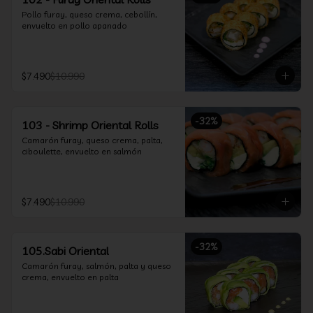
Pollo furay, queso crema, cebollín, 
envuelto en pollo apanado
$7.490
$10.990
-
32
%
103 - Shrimp Oriental Rolls
Camarón furay, queso crema, palta, 
ciboulette, envuelto en salmón
$7.490
$10.990
-
32
%
105.Sabi Oriental
Camarón furay, salmón, palta y queso 
crema, envuelto en palta