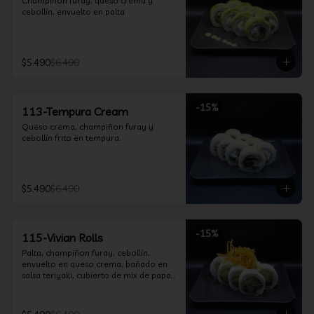
Champiñon furay, queso crema y 
cebollín, envuelto en palta
$5.490
$6.490
-
15
%
113-Tempura Cream
Queso crema, champiñon furay y 
cebollín frito en tempura.
$5.490
$6.490
-
15
%
115-Vivian Rolls
Palta, champiñon furay, cebollín, 
envuelto en queso crema, bañado en 
salsa teriyaki, cubierto de mix de papas 
nativas