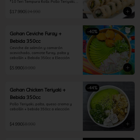
*10 Teri Tempura Rolls: Pollo Teriyaki, 
Queso Crema, Cebollín, Frito en 
$17.990
$24.990
Tempura

*10 Tori Rolls: Camarón Furay, Queso 
Crema, Ciboulette, frito en Panko

*10 Kani Tempura Rolls: Kanikama, 
-
40
%
Queso Crema y Cebollín, frito en 
Gohan Ceviche Furay +
tempura

Bebida 350cc
*Incluye 2 palitos, 2 soya 30ml, 1 salsa 
teriyaki 30ml
Ceviche de salmón y camarón 
acevichado, camote furay, palta y 
cebollín + Bebida 350cc a Elección
$5.990
$9.990
-
44
%
Gohan Chicken Teriyaki +
Bebida 350cc
Pollo Teriyaki, palta, queso crema y 
cebollín + bebida 350cc a elección
$4.990
$8.990