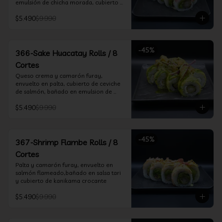
emulsión de chicha morada, cubierto 
de chifle
$5.490
$9.990
-
45
%
366-Sake Huacatay Rolls / 8
Cortes
Queso crema y camarón furay, 
envuelto en palta, cubierto de ceviche 
de salmón, bañado en emulsion de 
chicha morada y salsa huacatay
$5.490
$9.990
-
45
%
367-Shrimp Flambe Rolls / 8
Cortes
Palta y camarón furay, envuelto en  
salmón flameado,bañado en salsa tari 
y cubierto de kanikama crocante
$5.490
$9.990