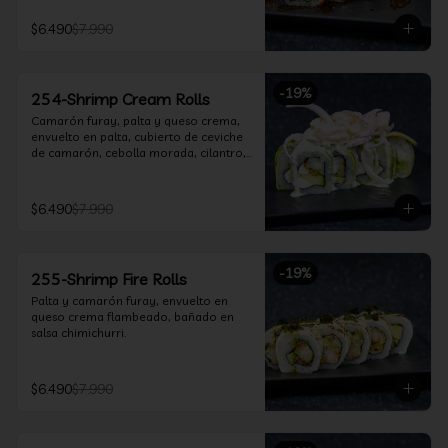
$6.490
$7.990
-
19
%
254-Shrimp Cream Rolls
Camarón furay, palta y queso crema, 
envuelto en palta, cubierto de ceviche 
de camarón, cebolla morada, cilantro, 
salsa acevichada y leche de tigre.
$6.490
$7.990
-
19
%
255-Shrimp Fire Rolls
Palta y camarón furay, envuelto en 
queso crema flambeado, bañado en 
salsa chimichurri.
$6.490
$7.990