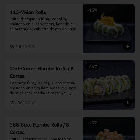
-
15
%
115-Vivian Rolls
Palta, champiñon furay, cebollín, 
envuelto en queso crema, bañado en 
salsa teriyaki, cubierto de mix de papas 
nativas
$5.490
$6.490
-
45
%
250-Cream Flambe Rolls / 8
Cortes
Camarón furay, palta y queso crema, 
envuelto en palta flambeada, cubierto 
de salsa acevichada, salsa teriyaki y 
toques de sesamo.
$5.490
$9.990
-
45
%
368-Sake Flambe Rolls / 8
Cortes
Palta y camarón furay, envuelto en 