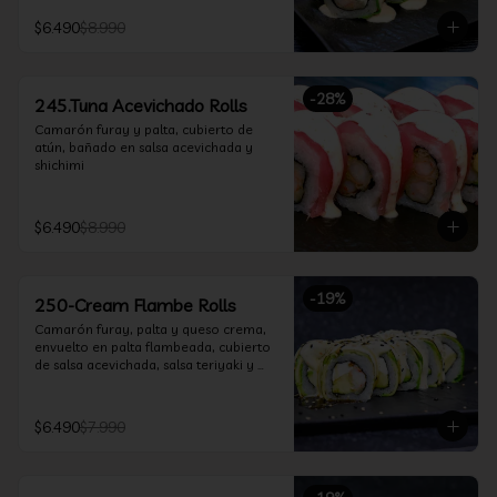
$6.490
$8.990
-
28
%
245.Tuna Acevichado Rolls
Camarón furay y palta, cubierto de 
atún, bañado en salsa acevichada y 
shichimi
$6.490
$8.990
-
19
%
250-Cream Flambe Rolls
Camarón furay, palta y queso crema, 
envuelto en palta flambeada, cubierto 
de salsa acevichada, salsa teriyaki y 
toques de sesamo.
$6.490
$7.990