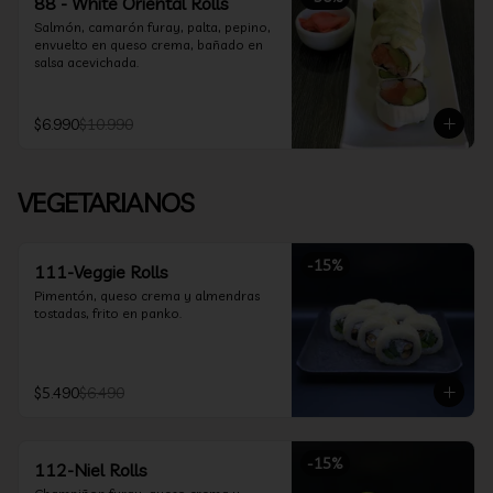
88 - White Oriental Rolls
Salmón, camarón furay, palta, pepino, 
envuelto en queso crema, bañado en 
salsa acevichada.
$6.990
$10.990
VEGETARIANOS
-
15
%
111-Veggie Rolls
Pimentón, queso crema y almendras 
tostadas, frito en panko.
$5.490
$6.490
-
15
%
112-Niel Rolls