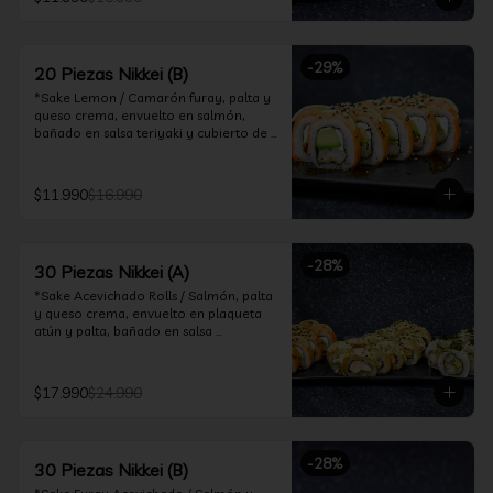
ceviche hot.

*Incluye 2 palitos, 2 soya 30ml, 1 salsa 
teriyaki 30ml
-
29
%
20 Piezas Nikkei (B)
*Sake Lemon / Camarón furay, palta y 
queso crema, envuelto en salmón, 
bañado en salsa teriyaki y cubierto de 
gajos de limón.

*Shrimp Fire Rolls /Palta y camarón 
$11.990
$16.990
furay, envuelto en queso crema 
flambeado, bañado en salsa 
chimichurri.

-
28
%
30 Piezas Nikkei (A)
*Incluye 2 palitos, 2 soya 30ml, 1 salsa 
teriyaki 30ml
*Sake Acevichado Rolls / Salmón, palta 
y queso crema, envuelto en plaqueta 
atún y palta, bañado en salsa 
acevichada de cilantro

*Shrimp Fire Rolls / Palta y camarón 
$17.990
$24.990
furay, envuelto en queso crema 
flambeado, bañado en salsa 
chimichurri.

-
28
%
30 Piezas Nikkei (B)
*Almond Furay / Pollo teriyaki, queso 
crema y almendras tostadas, frito en 