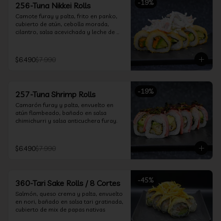
-
19
%
256-Tuna Nikkei Rolls
Camote furay y palta, frito en panko, 
cubierto de atún, cebolla morada, 
cilantro, salsa acevichada y leche de 
tigre.
$6.490
$7.990
-
19
%
257-Tuna Shrimp Rolls
Camarón furay y palta, envuelto en 
atún flambeado, bañado en salsa 
chimichurri y salsa anticuchera furay.
$6.490
$7.990
-
45
%
360-Tari Sake Rolls / 8 Cortes
Salmón, queso crema y palta, envuelto 
en nori, bañado en salsa tari gratinada, 
cubierto de mix de papas nativas