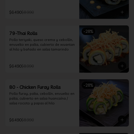
$6.490
$8.990
-
28
%
79-Thai Rolls
Pollo teriyaki, queso crema y cebollín, 
envuelto en palta, cubierto de wuantan 
al hilo y bañado en salsa tamarindo
$6.490
$8.990
-
28
%
80 - Chicken Furay Rolls
Pollo furay, palta, cebollín, envuelto en 
palta, cubierto en salsa huancaína / 
salsa rocoto y papas al hilo
$6.490
$8.990