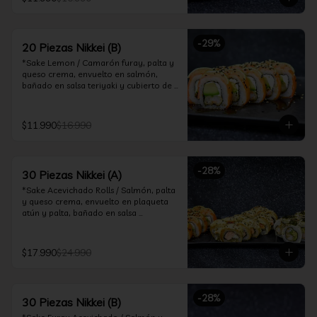
ceviche hot.

*Incluye 2 palitos, 2 soya 30ml, 1 salsa 
teriyaki 30ml
-
29
%
20 Piezas Nikkei (B)
*Sake Lemon / Camarón furay, palta y 
queso crema, envuelto en salmón, 
bañado en salsa teriyaki y cubierto de 
gajos de limón.

*Shrimp Fire Rolls /Palta y camarón 
$11.990
$16.990
furay, envuelto en queso crema 
flambeado, bañado en salsa 
chimichurri.

-
28
%
30 Piezas Nikkei (A)
*Incluye 2 palitos, 2 soya 30ml, 1 salsa 
teriyaki 30ml
*Sake Acevichado Rolls / Salmón, palta 
y queso crema, envuelto en plaqueta 
atún y palta, bañado en salsa 
acevichada de cilantro

*Shrimp Fire Rolls / Palta y camarón 
$17.990
$24.990
furay, envuelto en queso crema 
flambeado, bañado en salsa 
chimichurri.

-
28
%
30 Piezas Nikkei (B)
*Almond Furay / Pollo teriyaki, queso 
crema y almendras tostadas, frito en 