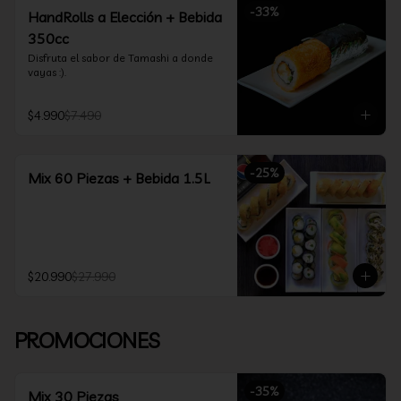
-
33
%
HandRolls a Elección + Bebida
350cc
Disfruta el sabor de Tamashi a donde 
vayas :).
$4.990
$7.490
-
25
%
Mix 60 Piezas + Bebida 1.5L
$20.990
$27.990
PROMOCIONES
-
35
%
Mix 30 Piezas