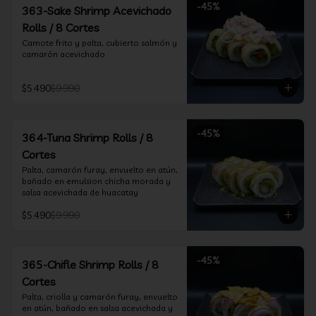
-
45
%
363-Sake Shrimp Acevichado
Rolls / 8 Cortes
Camote frito y palta, cubierto salmón y 
camarón acevichado
$5.490
$9.990
-
45
%
364-Tuna Shrimp Rolls / 8
Cortes
Palta, camarón furay, envuelto en atún, 
bañado en emulsion chicha morada y 
salsa acevichada de huacatay
$5.490
$9.990
-
45
%
365-Chifle Shrimp Rolls / 8
Cortes
Palta, criolla y camarón furay, envuelto 
en atún, bañado en salsa acevichada y 