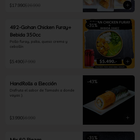
furay, queso crema y cebollín, envuelto 
$17.990
$26.990
en salmón y bañado en salsa 
acevichada

*Incluye 2 palitos, 2 soya 30ml, 1 salsa 
teriyaki 30ml
-
31
%
492-Gohan Chicken Furay+
Bebida 350cc
Pollo furay, palta, queso crema y 
cebollín
$5.490
$7.990
-
43
%
HandRolls a Elección
Disfruta el sabor de Tamashi a donde 
vayas :).
$3.990
$6.990
-
31
%
Mix 60 Piezas