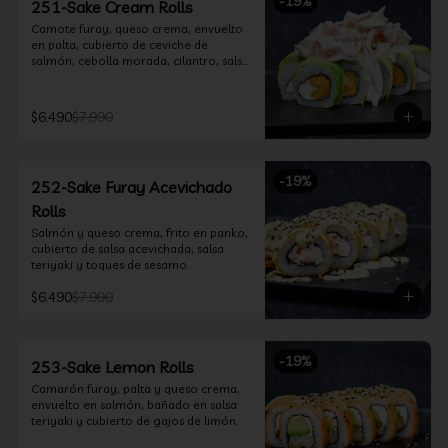
-
19
%
251-Sake Cream Rolls
Camote furay, queso crema, envuelto 
en palta, cubierto de ceviche de 
salmón, cebolla morada, cilantro, salsa 
acevichada y leche de tigre.
$6.490
$7.990
-
19
%
252-Sake Furay Acevichado
Rolls
Salmón y queso crema, frito en panko, 
cubierto de salsa acevichada, salsa 
teriyaki y toques de sesamo.
$6.490
$7.990
-
19
%
253-Sake Lemon Rolls
Camarón furay, palta y queso crema, 
envuelto en salmón, bañado en salsa 
teriyaki y cubierto de gajos de limón.