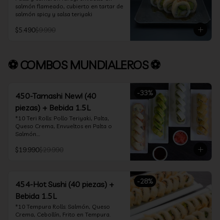
salmón flameado, cubierto en tartar de 
salmón spicy y salsa teriyaki
$5.490
$9.990
⚽ COMBOS MUNDIALEROS ⚽
-
33
%
450-Tamashi New! (40
piezas) + Bebida 1.5L
*10 Teri Rolls: Pollo Teriyaki, Palta, 
Queso Crema, Envueltos en Palta o 
Salmón.

*10 Oklahoma Rolls: Pollo Teriyaki, 
$19.990
$29.990
Palta, Cebollín, Envuelto en Queso 
Crema

*10 Acevichado One: Camarón furay, 
queso crema y cebollín, envuelto en 
-
28
%
salmón y bañado en salsa acevichada

454-Hot Sushi (40 piezas) +
*10 Tempura Rolls: Salmón, Queso 
Bebida 1.5L
Crema, Cebollín, Frito en Tempura.

*Incluye 2 palitos, 2 soya 30ml, 1 salsa 
*10 Tempura Rolls: Salmón, Queso 
teriyaki 30ml
Crema, Cebollín, Frito en Tempura.
