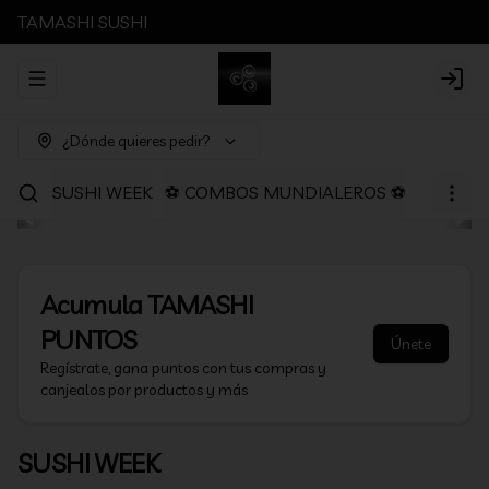
TAMASHI SUSHI
Abrir menu de navegación
Login
¿Dónde quieres pedir?
SUSHI WEEK
⚽ COMBOS MUNDIALEROS ⚽
PROMOC
Acumula
TAMASHI
PUNTOS
Únete
Regístrate, gana puntos con tus compras y
canjealos por productos y más
SUSHI WEEK