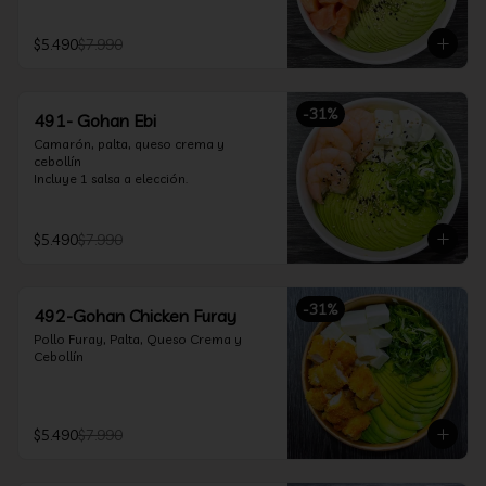
$5.490
$7.990
-
31
%
491- Gohan Ebi
Camarón, palta, queso crema y 
cebollín

Incluye 1 salsa a elección.
$5.490
$7.990
-
31
%
492-Gohan Chicken Furay
Pollo Furay, Palta, Queso Crema y 
Cebollín
$5.490
$7.990