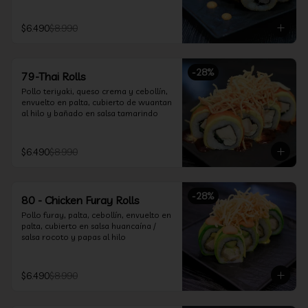
$6.490
$8.990
-
28
%
79-Thai Rolls
Pollo teriyaki, queso crema y cebollín, 
envuelto en palta, cubierto de wuantan 
al hilo y bañado en salsa tamarindo
$6.490
$8.990
-
28
%
80 - Chicken Furay Rolls
Pollo furay, palta, cebollín, envuelto en 
palta, cubierto en salsa huancaína / 
salsa rocoto y papas al hilo
$6.490
$8.990