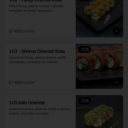
Pollo furay, queso crema, cebollín, 
envuelto en pollo apanado
$7.490
$10.990
-
32
%
103 - Shrimp Oriental Rolls
Camarón furay, queso crema, palta, 
ciboulette, envuelto en salmón
$7.490
$10.990
-
32
%
105.Sabi Oriental
Camarón furay, salmón, palta y queso 
crema, envuelto en palta