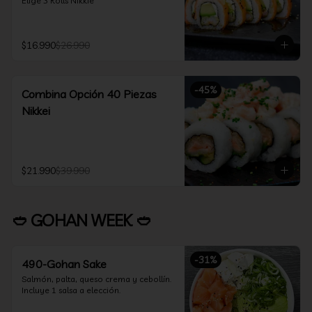
Elige 3 Rolls Nikkie
$16.990
$26.990
-
45
%
Combina Opción 40 Piezas
Nikkei
$21.990
$39.990
🥙 GOHAN WEEK 🥙
-
31
%
490-Gohan Sake
Salmón, palta, queso crema y cebollín.

Incluye 1 salsa a elección.