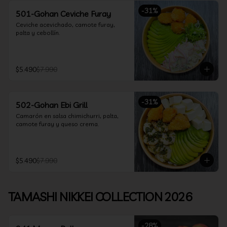
-
31
%
501-Gohan Ceviche Furay
Ceviche acevichado, camote furay, 
palta y cebollín.
$5.490
$7.990
-
31
%
502-Gohan Ebi Grill
Camarón en salsa chimichurri, palta, 
camote furay y queso crema.
$5.490
$7.990
TAMASHI NIKKEI COLLECTION 2026
-
28
%