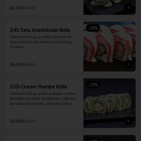
$6.490
$8.990
-
28
%
245.Tuna Acevichado Rolls
Camarón furay y palta, cubierto de 
atún, bañado en salsa acevichada y 
shichimi
$6.490
$8.990
-
19
%
250-Cream Flambe Rolls
Camarón furay, palta y queso crema, 
envuelto en palta flambeada, cubierto 
de salsa acevichada, salsa teriyaki y 
toques de sesamo.
$6.490
$7.990