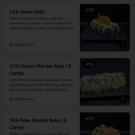
-
15
%
115-Vivian Rolls
Palta, champiñon furay, cebollín, 
envuelto en queso crema, bañado en 
salsa teriyaki, cubierto de mix de papas 
nativas
$5.490
$6.490
-
45
%
250-Cream Flambe Rolls / 8
Cortes
Camarón furay, palta y queso crema, 
envuelto en palta flambeada, cubierto 
de salsa acevichada, salsa teriyaki y 
toques de sesamo.
$5.490
$9.990
-
45
%
368-Sake Flambe Rolls / 8
Cortes
Palta y camarón furay, envuelto en 