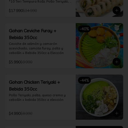
*10 Teri Tempura Rolls: Pollo Teriyaki, 
Queso Crema, Cebollín, Frito en 
$17.990
$24.990
Tempura

*10 Tori Rolls: Camarón Furay, Queso 
Crema, Ciboulette, frito en Panko

*10 Kani Tempura Rolls: Kanikama, 
-
40
%
Queso Crema y Cebollín, frito en 
Gohan Ceviche Furay +
tempura

Bebida 350cc
*Incluye 2 palitos, 2 soya 30ml, 1 salsa 
teriyaki 30ml
Ceviche de salmón y camarón 
acevichado, camote furay, palta y 
cebollín + Bebida 350cc a Elección
$5.990
$9.990
-
44
%
Gohan Chicken Teriyaki +
Bebida 350cc
Pollo Teriyaki, palta, queso crema y 
cebollín + bebida 350cc a elección
$4.990
$8.990