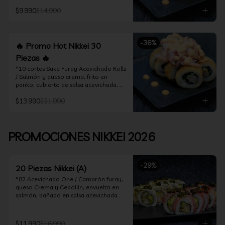
acevichado

$9.990
$14.990
*10 Cortes Ceviche Hot Rolls / 
Camarón furay y cebollín, frito en 
panko cubierto de ceviche hot
-
36
%
🔥 Promo Hot Nikkei 30
Piezas 🔥
*10 cortes Sake Furay Acevichado Rolls 
/ Salmón y queso crema, frito en 
panko, cubierto de salsa acevichada, 
salsa teriyaki y toques de sesamo.

$13.990
$21.990
*10 cortes Ceviche Hot Rolls / Camarón 
furay y cebollín, frito en panko cubierto 
de ceviche hot

PROMOCIONES NIKKEI 2026
*10 cortes Maguro Acevichado Rolls / 
Almendras tostadas, cebollín y queso 
crema, frito en panko, cubierto de atún 
-
29
%
acevichado
20 Piezas Nikkei (A)
*82 Acevichado One / Camarón furay, 
queso Crema y Cebollín, envuelto en 
salmón, bañado en salsa acevichada

*74 Ceviche Hot Rolls / Camarón furay 
y cebollin, frito en panko cubierto de 
$11.990
$16.990