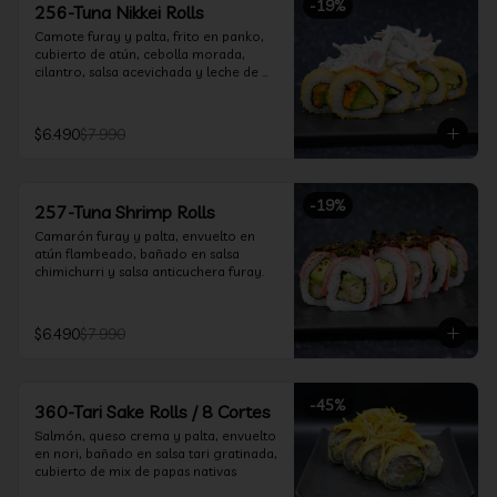
-
19
%
256-Tuna Nikkei Rolls
Camote furay y palta, frito en panko, 
cubierto de atún, cebolla morada, 
cilantro, salsa acevichada y leche de 
tigre.
$6.490
$7.990
-
19
%
257-Tuna Shrimp Rolls
Camarón furay y palta, envuelto en 
atún flambeado, bañado en salsa 
chimichurri y salsa anticuchera furay.
$6.490
$7.990
-
45
%
360-Tari Sake Rolls / 8 Cortes
Salmón, queso crema y palta, envuelto 
en nori, bañado en salsa tari gratinada, 
cubierto de mix de papas nativas