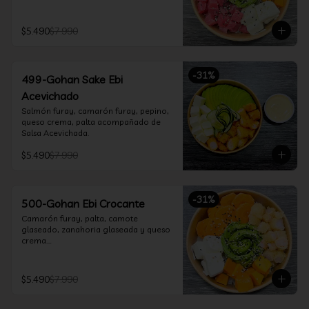
$5.490
$7.990
-
31
%
499-Gohan Sake Ebi
Acevichado
Salmón furay, camarón furay, pepino, 
queso crema, palta acompañado de 
Salsa Acevichada.
$5.490
$7.990
-
31
%
500-Gohan Ebi Crocante
Camarón furay, palta, camote 
glaseado, zanahoria glaseada y queso 
crema.

Incluye 1 salsa a elección.
$5.490
$7.990