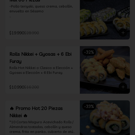
-Pollo teriyaki, queso crema, cebollín, 
envuelto en Sésamo

-Camarón furay, palta, queso crema, 
envuelto en palta.

$19.990
$28.990
-Camarón furay, queso crema, 
cebollín, frito en tempura.

-Pollo teriyaki, queso crema, cebollín, 
-
32
%
Rolls Nikkei + Gyosas + 6 Ebi
frito en tempura.

Furay
-Kanikama, queso crema, envuelto en 
Rolls Hot Nikkei o Clasico a Elección + 
nori (hosomaki)

Gyosas a Elección + 6 Ebi Furay.
-Palta, queso crema, envuelto en nori 
(hosomaki)

$10.990
$16.200
*Incluye 2 palitos, 2 soya 1.5Oz, 1 salsa 
teriyaki 1.5Oz
-
33
%
🔥 Promo Hot 20 Piezas
Nikkei 🔥
*10 Cortes Maguro Acevichado Rolls / 
Almendras tostadas, cebollín y queso 
crema, frito en panko, cubierto de atún 