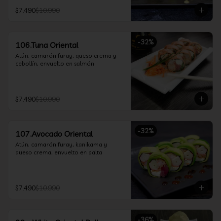
$7.490
$10.990
-
32
%
106.Tuna Oriental
Atún, camarón furay, queso crema y 
cebollín, envuelto en salmón
$7.490
$10.990
-
32
%
107.Avocado Oriental
Atún, camarón furay, kanikama y 
queso crema, envuelto en palta
$7.490
$10.990
-
36
%