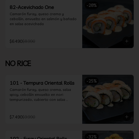
-
28
%
82-Acevichado One
Camarón furay, queso crema y 
cebollín, envuelto en salmón y bañado 
en salsa acevichada
$6.490
$8.990
NO RICE
-
25
%
101 - Tempura Oriental Rolls
Camarón furay, queso crema, salsa 
spicy, cebollín envuelto en nori 
tempurizado, cubierto con salsa 
Acevichada y Shichimi
$7.490
$9.990
-
32
%
102 - Furay Oriental Rolls