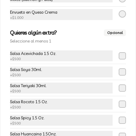
Champiñon furay, queso crema y 
cebollín, envuelto en palta
Envueto en Queso Crema
+
$1.000
$5.490
$6.490
Quieres algún extra?
Opcional
Seleccione al menos 1
-
15
%
113-Tempura Cream
Salsa Acevichada 1.5 Oz.
Queso crema, champiñon furay y 
+
$500
cebollín frito en tempura.
Salsa Soya 30ml.
+
$500
$5.490
$6.490
Salsa Teriyaki 30ml.
+
$500
-
15
%
Salsa Rocoto 1.5 Oz.
115-Vivian Rolls
+
$500
Palta, champiñon furay, cebollín, 
envuelto en queso crema, bañado en 
Salsa Spicy 1.5 Oz.
salsa teriyaki, cubierto de mix de papas 
+
$500
nativas
Salsa Huancaina 1.5Onz.