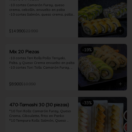
-10 cortes Camarón Furay, queso 
crema, cebollín, envuelto en palta

-10 cortes Salmón, queso crema, palta, 
envuelto en sésamo

-10 cortes Pollo Teriyaki, queso crema, 
cebollín, frito en tempura

$14.990
$22.990
*Incluye 2 soya 30ml / 2 palitos / 1 salsa 
teriyaki 30ml
-
19
%
Mix 20 Piezas
-10 cortes Teri Rolls Pollo Teriyaki, 
Palta, y Queso Crema envuelto en palta

-10 cortes Tori Tolls: Camarón Furay, 
Queso Crema, Cebollín, frito en Panko

*Incluye 1 soya 30ml / 1 palitos / 1 salsa 
teriyaki 30ml
$8.900
$10.990
-
33
%
470-Tamashi 30 (30 piezas)
*10 Tori Rolls: Camarón Furay, Queso 
Crema, Ciboulette, frito en Panko

*10 Tempura Rolls: Salmón, Queso 
Crema, Cebollín, Frito en Tempura.

*10 Acevichado One Rolls: Camarón 