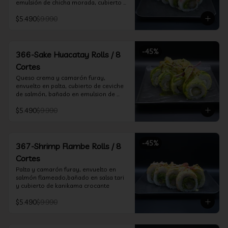
emulsión de chicha morada, cubierto 
de chifle
$5.490
$9.990
-
45
%
366-Sake Huacatay Rolls / 8
Cortes
Queso crema y camarón furay, 
envuelto en palta, cubierto de ceviche 
de salmón, bañado en emulsion de 
chicha morada y salsa huacatay
$5.490
$9.990
-
45
%
367-Shrimp Flambe Rolls / 8
Cortes
Palta y camarón furay, envuelto en  
salmón flameado,bañado en salsa tari 
y cubierto de kanikama crocante
$5.490
$9.990