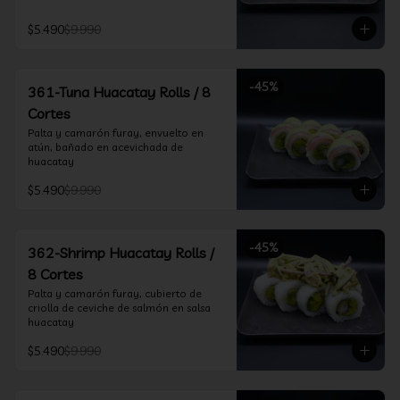
$5.490
$9.990
-
45
%
361-Tuna Huacatay Rolls / 8
Cortes
Palta y camarón furay, envuelto en 
atún, bañado en acevichada de 
huacatay
$5.490
$9.990
-
45
%
362-Shrimp Huacatay Rolls /
8 Cortes
Palta y camarón furay, cubierto de 
criolla de ceviche de salmón en salsa 
huacatay
$5.490
$9.990