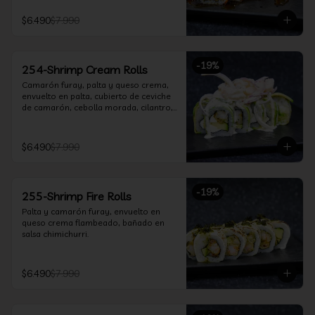
$6.490
$7.990
-
19
%
254-Shrimp Cream Rolls
Camarón furay, palta y queso crema, 
envuelto en palta, cubierto de ceviche 
de camarón, cebolla morada, cilantro, 
salsa acevichada y leche de tigre.
$6.490
$7.990
-
19
%
255-Shrimp Fire Rolls
Palta y camarón furay, envuelto en 
queso crema flambeado, bañado en 
salsa chimichurri.
$6.490
$7.990