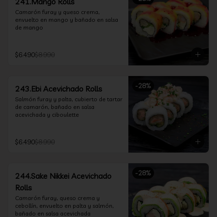
241.Mango Rolls
Camarón furay y queso crema, 
envuelto en mango y bañado en salsa 
de mango
$6.490
$8.990
-
28
%
243.Ebi Acevichado Rolls
Salmón furay y palta, cubierto de tartar 
de camarón, bañado en salsa 
acevichada y ciboulette
$6.490
$8.990
-
28
%
244.Sake Nikkei Acevichado
Rolls
Camarón furay, queso crema y 
cebollín, envuelto en palta y salmón, 
bañado en salsa acevichada