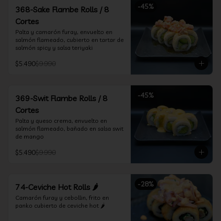
-
45
%
368-Sake Flambe Rolls / 8
Cortes
Palta y camarón furay, envuelto en 
salmón flameado, cubierto en tartar de 
salmón spicy y salsa teriyaki
$5.490
$9.990
-
45
%
369-Swit Flambe Rolls / 8
Cortes
Palta y queso crema, envuelto en 
salmón flameado, bañado en salsa swit 
de mango
$5.490
$9.990
-
28
%
74-Ceviche Hot Rolls 🌶️
Camarón furay y cebollin, frito en 
panko cubierto de ceviche hot 🌶️