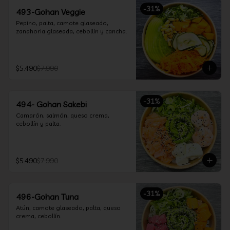
-
31
%
493-Gohan Veggie
Pepino, palta, camote glaseado, 
zanahoria glaseada, cebollín y cancha.
$5.490
$7.990
-
31
%
494- Gohan Sakebi
Camarón, salmón, queso crema, 
cebollín y palta.
$5.490
$7.990
-
31
%
496-Gohan Tuna
Atún, camote glaseado, palta, queso 
crema, cebollín.