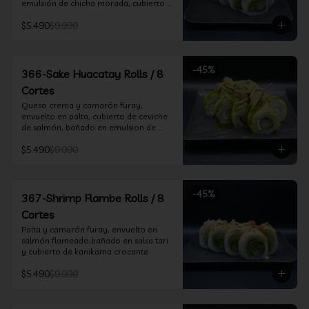
emulsión de chicha morada, cubierto 
de chifle
$5.490
$9.990
-
45
%
366-Sake Huacatay Rolls / 8
Cortes
Queso crema y camarón furay, 
envuelto en palta, cubierto de ceviche 
de salmón, bañado en emulsion de 
chicha morada y salsa huacatay
$5.490
$9.990
-
45
%
367-Shrimp Flambe Rolls / 8
Cortes
Palta y camarón furay, envuelto en  
salmón flameado,bañado en salsa tari 
y cubierto de kanikama crocante
$5.490
$9.990