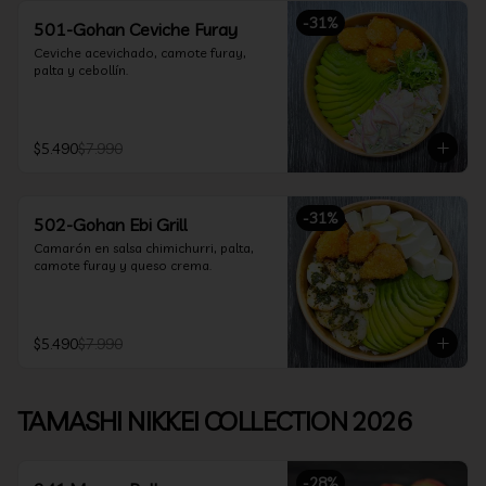
-
31
%
501-Gohan Ceviche Furay
Ceviche acevichado, camote furay, 
palta y cebollín.
$5.490
$7.990
-
31
%
502-Gohan Ebi Grill
Camarón en salsa chimichurri, palta, 
camote furay y queso crema.
$5.490
$7.990
TAMASHI NIKKEI COLLECTION 2026
-
28
%