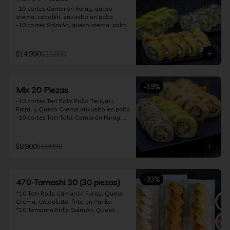
-10 cortes Camarón Furay, queso 
crema, cebollín, envuelto en palta

-10 cortes Salmón, queso crema, palta, 
envuelto en sésamo

-10 cortes Pollo Teriyaki, queso crema, 
cebollín, frito en tempura

$14.990
$22.990
*Incluye 2 soya 30ml / 2 palitos / 1 salsa 
teriyaki 30ml
-
19
%
Mix 20 Piezas
-10 cortes Teri Rolls Pollo Teriyaki, 
Palta, y Queso Crema envuelto en palta

-10 cortes Tori Tolls: Camarón Furay, 
Queso Crema, Cebollín, frito en Panko

*Incluye 1 soya 30ml / 1 palitos / 1 salsa 
teriyaki 30ml
$8.900
$10.990
-
33
%
470-Tamashi 30 (30 piezas)
*10 Tori Rolls: Camarón Furay, Queso 
Crema, Ciboulette, frito en Panko

*10 Tempura Rolls: Salmón, Queso 
Crema, Cebollín, Frito en Tempura.

*10 Acevichado One Rolls: Camarón 