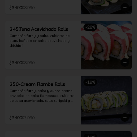
$6.490
$8.990
-
28
%
245.Tuna Acevichado Rolls
Camarón furay y palta, cubierto de 
atún, bañado en salsa acevichada y 
shichimi
$6.490
$8.990
-
19
%
250-Cream Flambe Rolls
Camarón furay, palta y queso crema, 
envuelto en palta flambeada, cubierto 
de salsa acevichada, salsa teriyaki y 
toques de sesamo.
$6.490
$7.990