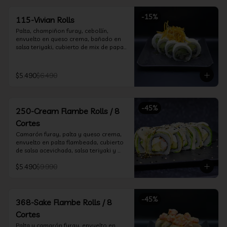
-
15
%
115-Vivian Rolls
Palta, champiñon furay, cebollín, 
envuelto en queso crema, bañado en 
salsa teriyaki, cubierto de mix de papas 
nativas
$5.490
$6.490
-
45
%
250-Cream Flambe Rolls / 8
Cortes
Camarón furay, palta y queso crema, 
envuelto en palta flambeada, cubierto 
de salsa acevichada, salsa teriyaki y 
toques de sesamo.
$5.490
$9.990
-
45
%
368-Sake Flambe Rolls / 8
Cortes
Palta y camarón furay, envuelto en 