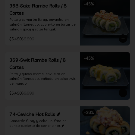
-
45
%
368-Sake Flambe Rolls / 8
Cortes
Palta y camarón furay, envuelto en 
salmón flameado, cubierto en tartar de 
salmón spicy y salsa teriyaki
$5.490
$9.990
-
45
%
369-Swit Flambe Rolls / 8
Cortes
Palta y queso crema, envuelto en 
salmón flameado, bañado en salsa swit 
de mango
$5.490
$9.990
-
28
%
74-Ceviche Hot Rolls 🌶️
Camarón furay y cebollin, frito en 
panko cubierto de ceviche hot 🌶️