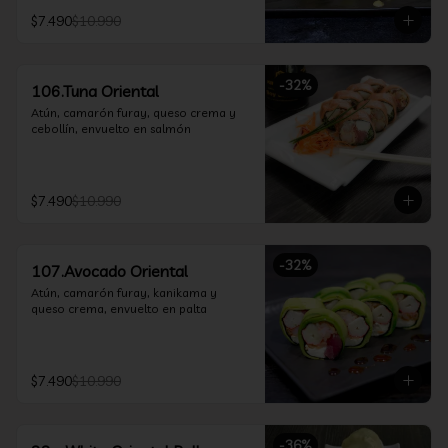
$7.490
$10.990
-
32
%
106.Tuna Oriental
Atún, camarón furay, queso crema y 
cebollín, envuelto en salmón
$7.490
$10.990
-
32
%
107.Avocado Oriental
Atún, camarón furay, kanikama y 
queso crema, envuelto en palta
$7.490
$10.990
-
36
%