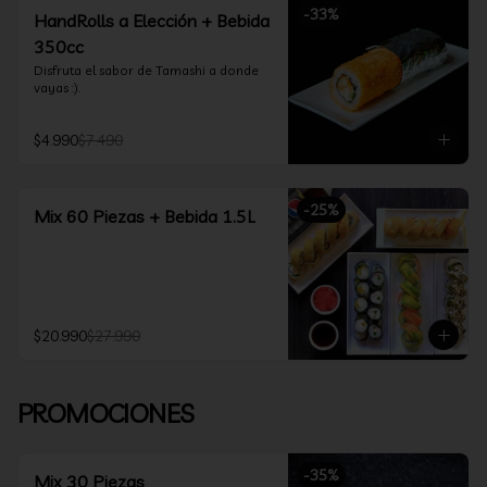
-
33
%
HandRolls a Elección + Bebida
350cc
Disfruta el sabor de Tamashi a donde 
vayas :).
$4.990
$7.490
-
25
%
Mix 60 Piezas + Bebida 1.5L
$20.990
$27.990
PROMOCIONES
-
35
%
Mix 30 Piezas