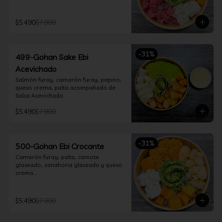
$5.490
$7.990
-
31
%
499-Gohan Sake Ebi
Acevichado
Salmón furay, camarón furay, pepino, 
queso crema, palta acompañado de 
Salsa Acevichada.
$5.490
$7.990
-
31
%
500-Gohan Ebi Crocante
Camarón furay, palta, camote 
glaseado, zanahoria glaseada y queso 
crema.

Incluye 1 salsa a elección.
$5.490
$7.990