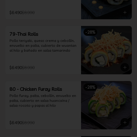
$6.490
$8.990
-
28
%
79-Thai Rolls
Pollo teriyaki, queso crema y cebollín, 
envuelto en palta, cubierto de wuantan 
al hilo y bañado en salsa tamarindo
$6.490
$8.990
-
28
%
80 - Chicken Furay Rolls
Pollo furay, palta, cebollín, envuelto en 
palta, cubierto en salsa huancaína / 
salsa rocoto y papas al hilo
$6.490
$8.990