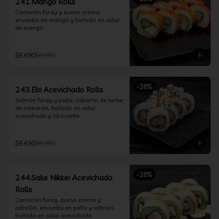
241.Mango Rolls
Camarón furay y queso crema, 
envuelto en mango y bañado en salsa 
de mango
$6.490
$8.990
-
28
%
243.Ebi Acevichado Rolls
Salmón furay y palta, cubierto de tartar 
de camarón, bañado en salsa 
acevichada y ciboulette
$6.490
$8.990
-
28
%
244.Sake Nikkei Acevichado
Rolls
Camarón furay, queso crema y 
cebollín, envuelto en palta y salmón, 
bañado en salsa acevichada