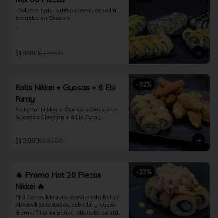
-Pollo teriyaki, queso crema, cebollín, 
envuelto en Sésamo

-Camarón furay, palta, queso crema, 
envuelto en palta.

$19.990
$28.990
-Camarón furay, queso crema, 
cebollín, frito en tempura.

-Pollo teriyaki, queso crema, cebollín, 
-
32
%
Rolls Nikkei + Gyosas + 6 Ebi
frito en tempura.

Furay
-Kanikama, queso crema, envuelto en 
Rolls Hot Nikkei o Clasico a Elección + 
nori (hosomaki)

Gyosas a Elección + 6 Ebi Furay.
-Palta, queso crema, envuelto en nori 
(hosomaki)

$10.990
$16.200
*Incluye 2 palitos, 2 soya 1.5Oz, 1 salsa 
teriyaki 1.5Oz
-
33
%
🔥 Promo Hot 20 Piezas
Nikkei 🔥
*10 Cortes Maguro Acevichado Rolls / 
Almendras tostadas, cebollín y queso 
crema, frito en panko, cubierto de atún 