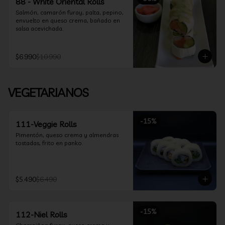
88 - White Oriental Rolls
Salmón, camarón furay, palta, pepino, 
envuelto en queso crema, bañado en 
salsa acevichada.
$6.990
$10.990
VEGETARIANOS
-
15
%
111-Veggie Rolls
Pimentón, queso crema y almendras 
tostadas, frito en panko.
$5.490
$6.490
-
15
%
112-Niel Rolls