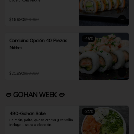
Elige 3 Rolls Nikkie
$16.990
$26.990
-
45
%
Combina Opción 40 Piezas
Nikkei
$21.990
$39.990
🥙 GOHAN WEEK 🥙
-
31
%
490-Gohan Sake
Salmón, palta, queso crema y cebollín.

Incluye 1 salsa a elección.