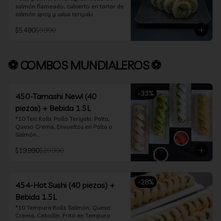
salmón flameado, cubierto en tartar de 
salmón spicy y salsa teriyaki
$5.490
$9.990
⚽ COMBOS MUNDIALEROS ⚽
-
33
%
450-Tamashi New! (40
piezas) + Bebida 1.5L
*10 Teri Rolls: Pollo Teriyaki, Palta, 
Queso Crema, Envueltos en Palta o 
Salmón.

*10 Oklahoma Rolls: Pollo Teriyaki, 
$19.990
$29.990
Palta, Cebollín, Envuelto en Queso 
Crema

*10 Acevichado One: Camarón furay, 
queso crema y cebollín, envuelto en 
-
28
%
salmón y bañado en salsa acevichada

454-Hot Sushi (40 piezas) +
*10 Tempura Rolls: Salmón, Queso 
Bebida 1.5L
Crema, Cebollín, Frito en Tempura.

*Incluye 2 palitos, 2 soya 30ml, 1 salsa 
*10 Tempura Rolls: Salmón, Queso 
teriyaki 30ml
Crema, Cebollín, Frito en Tempura.
