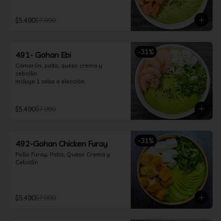
$5.490
$7.990
-
31
%
491- Gohan Ebi
Camarón, palta, queso crema y 
cebollín

Incluye 1 salsa a elección.
$5.490
$7.990
-
31
%
492-Gohan Chicken Furay
Pollo Furay, Palta, Queso Crema y 
Cebollín
$5.490
$7.990