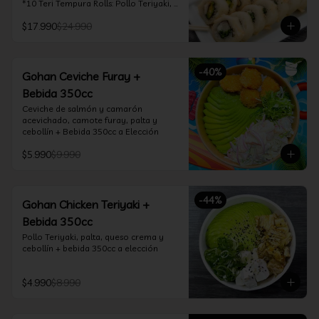
*10 Teri Tempura Rolls: Pollo Teriyaki, 
Queso Crema, Cebollín, Frito en 
$17.990
$24.990
Tempura

*10 Tori Rolls: Camarón Furay, Queso 
Crema, Ciboulette, frito en Panko

*10 Kani Tempura Rolls: Kanikama, 
-
40
%
Queso Crema y Cebollín, frito en 
Gohan Ceviche Furay +
tempura

Bebida 350cc
*Incluye 2 palitos, 2 soya 30ml, 1 salsa 
teriyaki 30ml
Ceviche de salmón y camarón 
acevichado, camote furay, palta y 
cebollín + Bebida 350cc a Elección
$5.990
$9.990
-
44
%
Gohan Chicken Teriyaki +
Bebida 350cc
Pollo Teriyaki, palta, queso crema y 
cebollín + bebida 350cc a elección
$4.990
$8.990