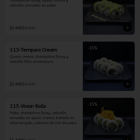
Champiñon furay, queso crema y 
cebollín, envuelto en palta
$5.490
$6.490
-
15
%
113-Tempura Cream
Queso crema, champiñon furay y 
cebollín frito en tempura.
$5.490
$6.490
-
15
%
115-Vivian Rolls
Palta, champiñon furay, cebollín, 
envuelto en queso crema, bañado en 
salsa teriyaki, cubierto de mix de papas 
nativas