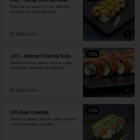
Pollo furay, queso crema, cebollín, 
envuelto en pollo apanado
$7.490
$10.990
-
32
%
103 - Shrimp Oriental Rolls
Camarón furay, queso crema, palta, 
ciboulette, envuelto en salmón
$7.490
$10.990
-
32
%
105.Sabi Oriental
Camarón furay, salmón, palta y queso 
crema, envuelto en palta