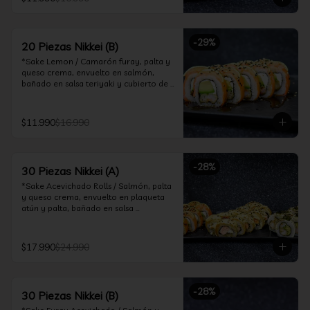
ceviche hot.

*Incluye 2 palitos, 2 soya 30ml, 1 salsa 
teriyaki 30ml
-
29
%
20 Piezas Nikkei (B)
*Sake Lemon / Camarón furay, palta y 
queso crema, envuelto en salmón, 
bañado en salsa teriyaki y cubierto de 
gajos de limón.

*Shrimp Fire Rolls /Palta y camarón 
$11.990
$16.990
furay, envuelto en queso crema 
flambeado, bañado en salsa 
chimichurri.

-
28
%
30 Piezas Nikkei (A)
*Incluye 2 palitos, 2 soya 30ml, 1 salsa 
teriyaki 30ml
*Sake Acevichado Rolls / Salmón, palta 
y queso crema, envuelto en plaqueta 
atún y palta, bañado en salsa 
acevichada de cilantro

*Shrimp Fire Rolls / Palta y camarón 
$17.990
$24.990
furay, envuelto en queso crema 
flambeado, bañado en salsa 
chimichurri.

-
28
%
30 Piezas Nikkei (B)
*Almond Furay / Pollo teriyaki, queso 
crema y almendras tostadas, frito en 