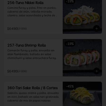
-
19
%
256-Tuna Nikkei Rolls
Camote furay y palta, frito en panko, 
cubierto de atún, cebolla morada, 
cilantro, salsa acevichada y leche de 
tigre.
$6.490
$7.990
-
19
%
257-Tuna Shrimp Rolls
Camarón furay y palta, envuelto en 
atún flambeado, bañado en salsa 
chimichurri y salsa anticuchera furay.
$6.490
$7.990
-
45
%
360-Tari Sake Rolls / 8 Cortes
Salmón, queso crema y palta, envuelto 
en nori, bañado en salsa tari gratinada, 
cubierto de mix de papas nativas