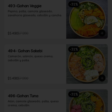
-
31
%
493-Gohan Veggie
Pepino, palta, camote glaseado, 
zanahoria glaseada, cebollín y cancha.
$5.490
$7.990
-
31
%
494- Gohan Sakebi
Camarón, salmón, queso crema, 
cebollín y palta.
$5.490
$7.990
-
31
%
496-Gohan Tuna
Atún, camote glaseado, palta, queso 
crema, cebollín.