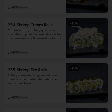
$6.490
$7.990
-
19
%
254-Shrimp Cream Rolls
Camarón furay, palta y queso crema, 
envuelto en palta, cubierto de ceviche 
de camarón, cebolla morada, cilantro, 
salsa acevichada y leche de tigre.
$6.490
$7.990
-
19
%
255-Shrimp Fire Rolls
Palta y camarón furay, envuelto en 
queso crema flambeado, bañado en 
salsa chimichurri.
$6.490
$7.990