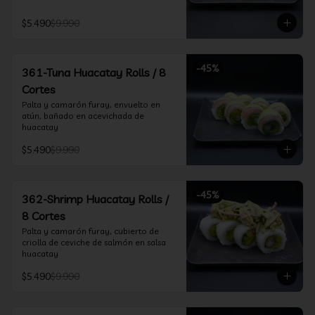
$5.490
$9.990
-
45
%
361-Tuna Huacatay Rolls / 8
Cortes
Palta y camarón furay, envuelto en 
atún, bañado en acevichada de 
huacatay
$5.490
$9.990
-
45
%
362-Shrimp Huacatay Rolls /
8 Cortes
Palta y camarón furay, cubierto de 
criolla de ceviche de salmón en salsa 
huacatay
$5.490
$9.990