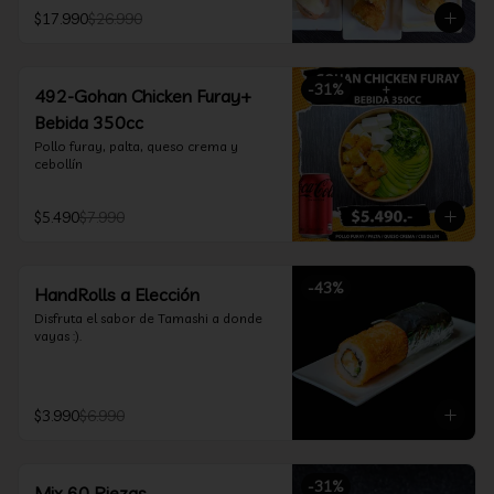
furay, queso crema y cebollín, envuelto 
$17.990
$26.990
en salmón y bañado en salsa 
acevichada

*Incluye 2 palitos, 2 soya 30ml, 1 salsa 
teriyaki 30ml
-
31
%
492-Gohan Chicken Furay+
Bebida 350cc
Pollo furay, palta, queso crema y 
cebollín
$5.490
$7.990
-
43
%
HandRolls a Elección
Disfruta el sabor de Tamashi a donde 
vayas :).
$3.990
$6.990
-
31
%
Mix 60 Piezas