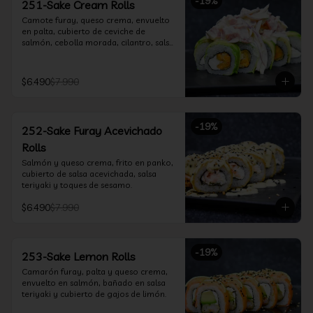
-
19
%
251-Sake Cream Rolls
Camote furay, queso crema, envuelto 
en palta, cubierto de ceviche de 
salmón, cebolla morada, cilantro, salsa 
acevichada y leche de tigre.
$6.490
$7.990
-
19
%
252-Sake Furay Acevichado
Rolls
Salmón y queso crema, frito en panko, 
cubierto de salsa acevichada, salsa 
teriyaki y toques de sesamo.
$6.490
$7.990
-
19
%
253-Sake Lemon Rolls
Camarón furay, palta y queso crema, 
envuelto en salmón, bañado en salsa 
teriyaki y cubierto de gajos de limón.