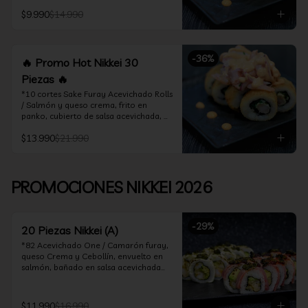
acevichado

$9.990
$14.990
*10 Cortes Ceviche Hot Rolls / 
Camarón furay y cebollín, frito en 
panko cubierto de ceviche hot
-
36
%
🔥 Promo Hot Nikkei 30
Piezas 🔥
*10 cortes Sake Furay Acevichado Rolls 
/ Salmón y queso crema, frito en 
panko, cubierto de salsa acevichada, 
salsa teriyaki y toques de sesamo.

$13.990
$21.990
*10 cortes Ceviche Hot Rolls / Camarón 
furay y cebollín, frito en panko cubierto 
de ceviche hot

PROMOCIONES NIKKEI 2026
*10 cortes Maguro Acevichado Rolls / 
Almendras tostadas, cebollín y queso 
crema, frito en panko, cubierto de atún 
-
29
%
acevichado
20 Piezas Nikkei (A)
*82 Acevichado One / Camarón furay, 
queso Crema y Cebollín, envuelto en 
salmón, bañado en salsa acevichada

*74 Ceviche Hot Rolls / Camarón furay 
y cebollin, frito en panko cubierto de 
$11.990
$16.990