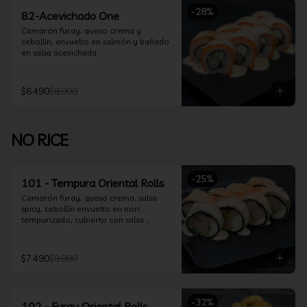
-
28
%
82-Acevichado One
Camarón furay, queso crema y 
cebollín, envuelto en salmón y bañado 
en salsa acevichada
$6.490
$8.990
NO RICE
-
25
%
101 - Tempura Oriental Rolls
Camarón furay, queso crema, salsa 
spicy, cebollín envuelto en nori 
tempurizado, cubierto con salsa 
Acevichada y Shichimi
$7.490
$9.990
-
32
%
102 - Furay Oriental Rolls