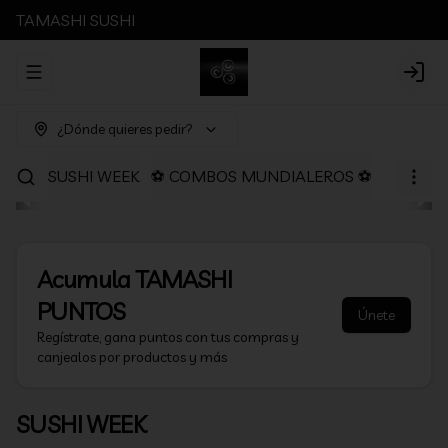
TAMASHI SUSHI
Abrir menu de navegación
Login
¿Dónde quieres pedir?
SUSHI WEEK
⚽ COMBOS MUNDIALEROS ⚽
PROMOC
Acumula
TAMASHI
PUNTOS
Únete
Regístrate, gana puntos con tus compras y
canjealos por productos y más
SUSHI WEEK