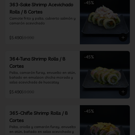
-
45
%
363-Sake Shrimp Acevichado
Rolls / 8 Cortes
Camote frito y palta, cubierto salmón y 
camarón acevichado
$5.490
$9.990
-
45
%
364-Tuna Shrimp Rolls / 8
Cortes
Palta, camarón furay, envuelto en atún, 
bañado en emulsion chicha morada y 
salsa acevichada de huacatay
$5.490
$9.990
-
45
%
365-Chifle Shrimp Rolls / 8
Cortes
Palta, criolla y camarón furay, envuelto 
en atún, bañado en salsa acevichada y 