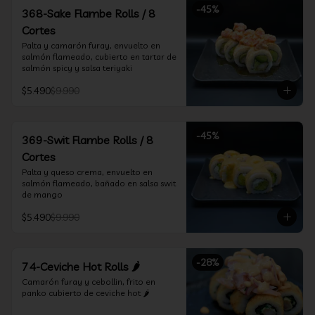
-
45
%
368-Sake Flambe Rolls / 8
Cortes
Palta y camarón furay, envuelto en 
salmón flameado, cubierto en tartar de 
salmón spicy y salsa teriyaki
$5.490
$9.990
-
45
%
369-Swit Flambe Rolls / 8
Cortes
Palta y queso crema, envuelto en 
salmón flameado, bañado en salsa swit 
de mango
$5.490
$9.990
-
28
%
74-Ceviche Hot Rolls 🌶️
Camarón furay y cebollin, frito en 
panko cubierto de ceviche hot 🌶️