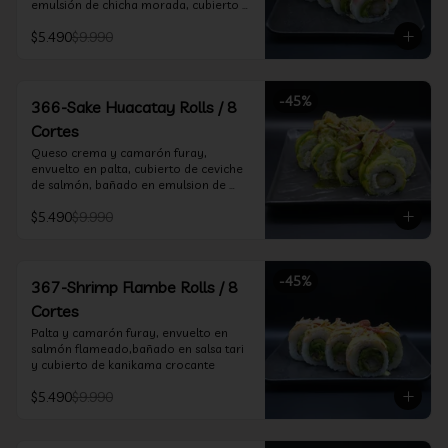
emulsión de chicha morada, cubierto 
de chifle
$5.490
$9.990
-
45
%
366-Sake Huacatay Rolls / 8
Cortes
Queso crema y camarón furay, 
envuelto en palta, cubierto de ceviche 
de salmón, bañado en emulsion de 
chicha morada y salsa huacatay
$5.490
$9.990
-
45
%
367-Shrimp Flambe Rolls / 8
Cortes
Palta y camarón furay, envuelto en  
salmón flameado,bañado en salsa tari 
y cubierto de kanikama crocante
$5.490
$9.990