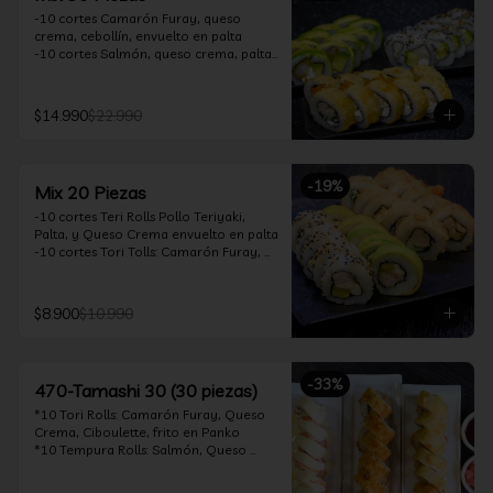
-10 cortes Camarón Furay, queso 
crema, cebollín, envuelto en palta

-10 cortes Salmón, queso crema, palta, 
envuelto en sésamo

-10 cortes Pollo Teriyaki, queso crema, 
cebollín, frito en tempura

$14.990
$22.990
*Incluye 2 soya 30ml / 2 palitos / 1 salsa 
teriyaki 30ml
-
19
%
Mix 20 Piezas
-10 cortes Teri Rolls Pollo Teriyaki, 
Palta, y Queso Crema envuelto en palta

-10 cortes Tori Tolls: Camarón Furay, 
Queso Crema, Cebollín, frito en Panko

*Incluye 1 soya 30ml / 1 palitos / 1 salsa 
teriyaki 30ml
$8.900
$10.990
-
33
%
470-Tamashi 30 (30 piezas)
*10 Tori Rolls: Camarón Furay, Queso 
Crema, Ciboulette, frito en Panko

*10 Tempura Rolls: Salmón, Queso 
Crema, Cebollín, Frito en Tempura.

*10 Acevichado One Rolls: Camarón 