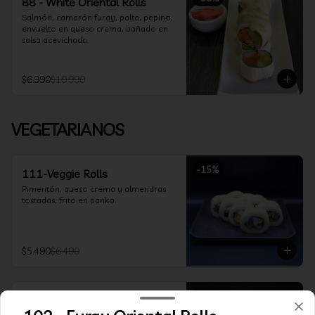
88 - White Oriental Rolls
Salmón, camarón furay, palta, pepino, 
envuelto en queso crema, bañado en 
salsa acevichada.
$6.990
$10.990
VEGETARIANOS
-
15
%
111-Veggie Rolls
Pimentón, queso crema y almendras 
tostadas, frito en panko.
$5.490
$6.490
-
15
%
112-Niel Rolls