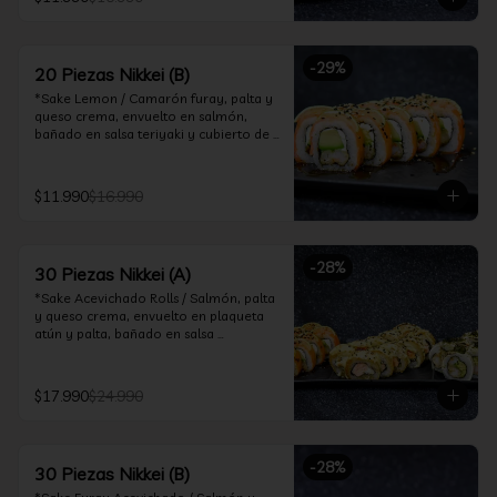
ceviche hot.

*Incluye 2 palitos, 2 soya 30ml, 1 salsa 
teriyaki 30ml
-
29
%
20 Piezas Nikkei (B)
*Sake Lemon / Camarón furay, palta y 
queso crema, envuelto en salmón, 
bañado en salsa teriyaki y cubierto de 
gajos de limón.

*Shrimp Fire Rolls /Palta y camarón 
$11.990
$16.990
furay, envuelto en queso crema 
flambeado, bañado en salsa 
chimichurri.

-
28
%
30 Piezas Nikkei (A)
*Incluye 2 palitos, 2 soya 30ml, 1 salsa 
teriyaki 30ml
*Sake Acevichado Rolls / Salmón, palta 
y queso crema, envuelto en plaqueta 
atún y palta, bañado en salsa 
acevichada de cilantro

*Shrimp Fire Rolls / Palta y camarón 
$17.990
$24.990
furay, envuelto en queso crema 
flambeado, bañado en salsa 
chimichurri.

-
28
%
30 Piezas Nikkei (B)
*Almond Furay / Pollo teriyaki, queso 
crema y almendras tostadas, frito en 