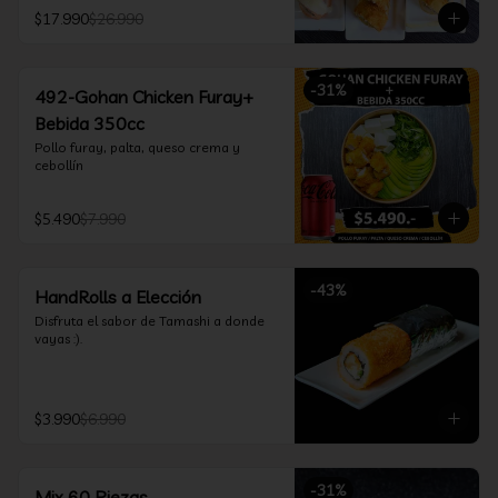
furay, queso crema y cebollín, envuelto 
$17.990
$26.990
en salmón y bañado en salsa 
acevichada

*Incluye 2 palitos, 2 soya 30ml, 1 salsa 
teriyaki 30ml
-
31
%
492-Gohan Chicken Furay+
Bebida 350cc
Pollo furay, palta, queso crema y 
cebollín
$5.490
$7.990
-
43
%
HandRolls a Elección
Disfruta el sabor de Tamashi a donde 
vayas :).
$3.990
$6.990
-
31
%
Mix 60 Piezas