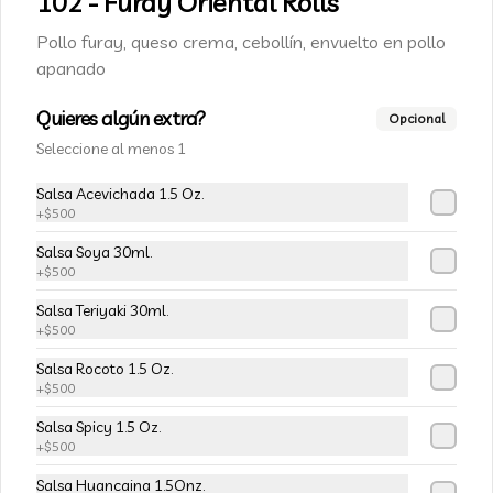
102 - Furay Oriental Rolls
Champiñon furay, queso crema y 
cebollín, envuelto en palta
Pollo furay, queso crema, cebollín, envuelto en pollo
apanado
$5.490
$6.490
Quieres algún extra?
Opcional
Seleccione al menos 1
-
15
%
113-Tempura Cream
Salsa Acevichada 1.5 Oz.
Queso crema, champiñon furay y 
+
$500
cebollín frito en tempura.
Salsa Soya 30ml.
+
$500
$5.490
$6.490
Salsa Teriyaki 30ml.
+
$500
-
15
%
Salsa Rocoto 1.5 Oz.
115-Vivian Rolls
+
$500
Palta, champiñon furay, cebollín, 
envuelto en queso crema, bañado en 
Salsa Spicy 1.5 Oz.
salsa teriyaki, cubierto de mix de papas 
+
$500
nativas
Salsa Huancaina 1.5Onz.