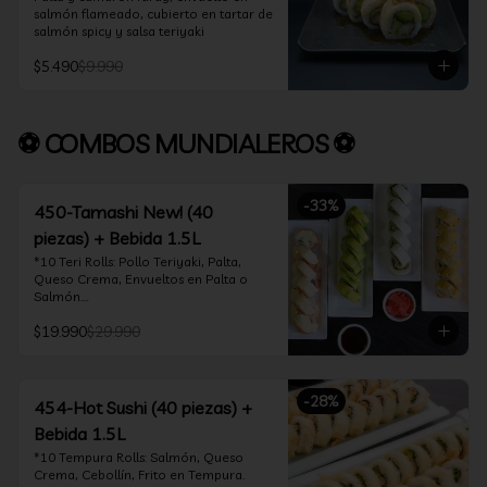
salmón flameado, cubierto en tartar de 
salmón spicy y salsa teriyaki
$5.490
$9.990
⚽ COMBOS MUNDIALEROS ⚽
-
33
%
450-Tamashi New! (40
piezas) + Bebida 1.5L
*10 Teri Rolls: Pollo Teriyaki, Palta, 
Queso Crema, Envueltos en Palta o 
Salmón.

*10 Oklahoma Rolls: Pollo Teriyaki, 
$19.990
$29.990
Palta, Cebollín, Envuelto en Queso 
Crema

*10 Acevichado One: Camarón furay, 
queso crema y cebollín, envuelto en 
-
28
%
salmón y bañado en salsa acevichada

454-Hot Sushi (40 piezas) +
*10 Tempura Rolls: Salmón, Queso 
Bebida 1.5L
Crema, Cebollín, Frito en Tempura.

*Incluye 2 palitos, 2 soya 30ml, 1 salsa 
*10 Tempura Rolls: Salmón, Queso 
teriyaki 30ml
Crema, Cebollín, Frito en Tempura.
