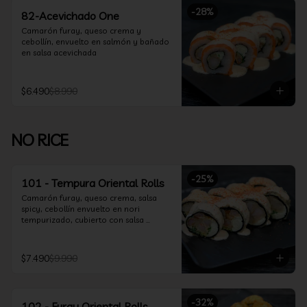
-
28
%
82-Acevichado One
Camarón furay, queso crema y 
cebollín, envuelto en salmón y bañado 
en salsa acevichada
$6.490
$8.990
NO RICE
-
25
%
101 - Tempura Oriental Rolls
Camarón furay, queso crema, salsa 
spicy, cebollín envuelto en nori 
tempurizado, cubierto con salsa 
Acevichada y Shichimi
$7.490
$9.990
-
32
%
102 - Furay Oriental Rolls