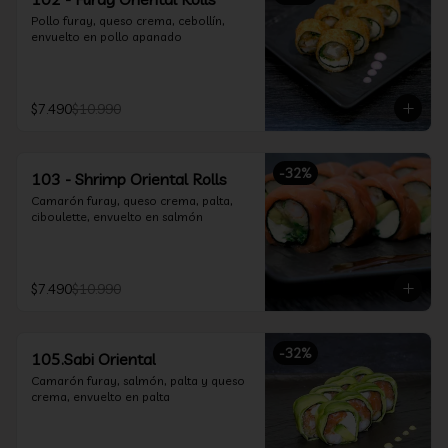
Pollo furay, queso crema, cebollín, 
envuelto en pollo apanado
$7.490
$10.990
-
32
%
103 - Shrimp Oriental Rolls
Camarón furay, queso crema, palta, 
ciboulette, envuelto en salmón
$7.490
$10.990
-
32
%
105.Sabi Oriental
Camarón furay, salmón, palta y queso 
crema, envuelto en palta