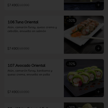
$7.490
$10.990
-
32
%
106.Tuna Oriental
Atún, camarón furay, queso crema y 
cebollín, envuelto en salmón
$7.490
$10.990
-
32
%
107.Avocado Oriental
Atún, camarón furay, kanikama y 
queso crema, envuelto en palta
$7.490
$10.990
-
36
%