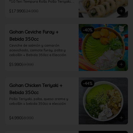
*10 Teri Tempura Rolls: Pollo Teriyaki, 
Queso Crema, Cebollín, Frito en 
$17.990
$24.990
Tempura

*10 Tori Rolls: Camarón Furay, Queso 
Crema, Ciboulette, frito en Panko

*10 Kani Tempura Rolls: Kanikama, 
-
40
%
Queso Crema y Cebollín, frito en 
Gohan Ceviche Furay +
tempura

Bebida 350cc
*Incluye 2 palitos, 2 soya 30ml, 1 salsa 
teriyaki 30ml
Ceviche de salmón y camarón 
acevichado, camote furay, palta y 
cebollín + Bebida 350cc a Elección
$5.990
$9.990
-
44
%
Gohan Chicken Teriyaki +
Bebida 350cc
Pollo Teriyaki, palta, queso crema y 
cebollín + bebida 350cc a elección
$4.990
$8.990