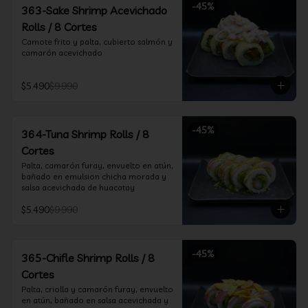
-
45
%
363-Sake Shrimp Acevichado
Rolls / 8 Cortes
Camote frito y palta, cubierto salmón y 
camarón acevichado
$5.490
$9.990
-
45
%
364-Tuna Shrimp Rolls / 8
Cortes
Palta, camarón furay, envuelto en atún, 
bañado en emulsion chicha morada y 
salsa acevichada de huacatay
$5.490
$9.990
-
45
%
365-Chifle Shrimp Rolls / 8
Cortes
Palta, criolla y camarón furay, envuelto 
en atún, bañado en salsa acevichada y 