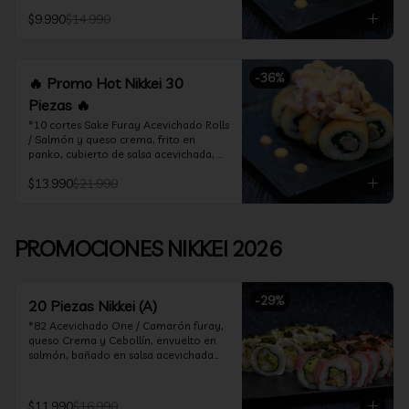
acevichado

$9.990
$14.990
*10 Cortes Ceviche Hot Rolls / 
Camarón furay y cebollín, frito en 
panko cubierto de ceviche hot
-
36
%
🔥 Promo Hot Nikkei 30
Piezas 🔥
*10 cortes Sake Furay Acevichado Rolls 
/ Salmón y queso crema, frito en 
panko, cubierto de salsa acevichada, 
salsa teriyaki y toques de sesamo.

$13.990
$21.990
*10 cortes Ceviche Hot Rolls / Camarón 
furay y cebollín, frito en panko cubierto 
de ceviche hot

PROMOCIONES NIKKEI 2026
*10 cortes Maguro Acevichado Rolls / 
Almendras tostadas, cebollín y queso 
crema, frito en panko, cubierto de atún 
-
29
%
acevichado
20 Piezas Nikkei (A)
*82 Acevichado One / Camarón furay, 
queso Crema y Cebollín, envuelto en 
salmón, bañado en salsa acevichada

*74 Ceviche Hot Rolls / Camarón furay 
y cebollin, frito en panko cubierto de 
$11.990
$16.990