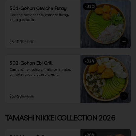
-
31
%
501-Gohan Ceviche Furay
Ceviche acevichado, camote furay, 
palta y cebollín.
$5.490
$7.990
-
31
%
502-Gohan Ebi Grill
Camarón en salsa chimichurri, palta, 
camote furay y queso crema.
$5.490
$7.990
TAMASHI NIKKEI COLLECTION 2026
-
28
%