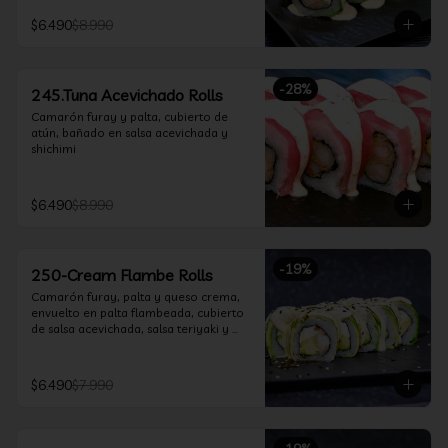
$6.490
$8.990
-
28
%
245.Tuna Acevichado Rolls
Camarón furay y palta, cubierto de 
atún, bañado en salsa acevichada y 
shichimi
$6.490
$8.990
-
19
%
250-Cream Flambe Rolls
Camarón furay, palta y queso crema, 
envuelto en palta flambeada, cubierto 
de salsa acevichada, salsa teriyaki y 
toques de sesamo.
$6.490
$7.990