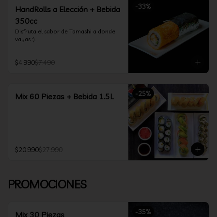
-
33
%
HandRolls a Elección + Bebida
350cc
Disfruta el sabor de Tamashi a donde 
vayas :).
$4.990
$7.490
-
25
%
Mix 60 Piezas + Bebida 1.5L
$20.990
$27.990
PROMOCIONES
-
35
%
Mix 30 Piezas