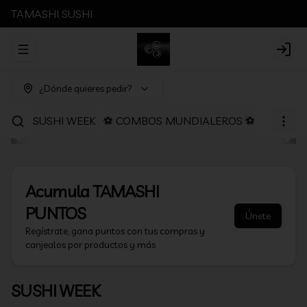
TAMASHI SUSHI
Abrir menu de navegación
Login
¿Dónde quieres pedir?
SUSHI WEEK
⚽ COMBOS MUNDIALEROS ⚽
PROMOC
Acumula
TAMASHI
PUNTOS
Únete
Regístrate, gana puntos con tus compras y
canjealos por productos y más
SUSHI WEEK