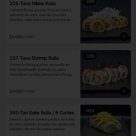
-
19
%
256-Tuna Nikkei Rolls
Camote furay y palta, frito en panko, 
cubierto de atún, cebolla morada, 
cilantro, salsa acevichada y leche de 
tigre.
$6.490
$7.990
-
19
%
257-Tuna Shrimp Rolls
Camarón furay y palta, envuelto en 
atún flambeado, bañado en salsa 
chimichurri y salsa anticuchera furay.
$6.490
$7.990
-
45
%
360-Tari Sake Rolls / 8 Cortes
Salmón, queso crema y palta, envuelto 
en nori, bañado en salsa tari gratinada, 
cubierto de mix de papas nativas