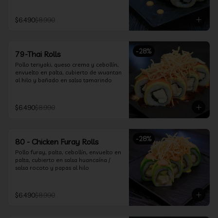
$6.490
$8.990
-
28
%
79-Thai Rolls
Pollo teriyaki, queso crema y cebollín, 
envuelto en palta, cubierto de wuantan 
al hilo y bañado en salsa tamarindo
$6.490
$8.990
-
28
%
80 - Chicken Furay Rolls
Pollo furay, palta, cebollín, envuelto en 
palta, cubierto en salsa huancaína / 
salsa rocoto y papas al hilo
$6.490
$8.990