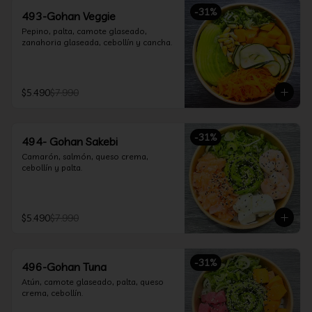
-
31
%
493-Gohan Veggie
Pepino, palta, camote glaseado, 
zanahoria glaseada, cebollín y cancha.
$5.490
$7.990
-
31
%
494- Gohan Sakebi
Camarón, salmón, queso crema, 
cebollín y palta.
$5.490
$7.990
-
31
%
496-Gohan Tuna
Atún, camote glaseado, palta, queso 
crema, cebollín.