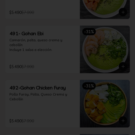
$5.490
$7.990
-
31
%
491- Gohan Ebi
Camarón, palta, queso crema y 
cebollín

Incluye 1 salsa a elección.
$5.490
$7.990
-
31
%
492-Gohan Chicken Furay
Pollo Furay, Palta, Queso Crema y 
Cebollín
$5.490
$7.990