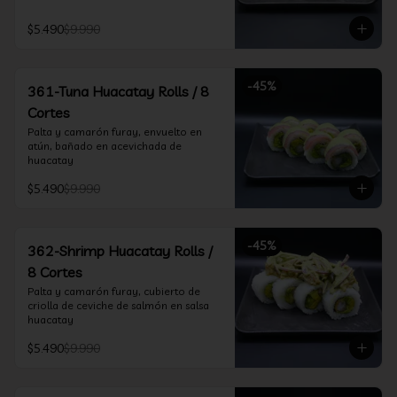
$5.490
$9.990
-
45
%
361-Tuna Huacatay Rolls / 8
Cortes
Palta y camarón furay, envuelto en 
atún, bañado en acevichada de 
huacatay
$5.490
$9.990
-
45
%
362-Shrimp Huacatay Rolls /
8 Cortes
Palta y camarón furay, cubierto de 
criolla de ceviche de salmón en salsa 
huacatay
$5.490
$9.990