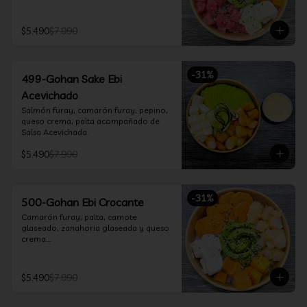
$5.490
$7.990
-
31
%
499-Gohan Sake Ebi
Acevichado
Salmón furay, camarón furay, pepino, 
queso crema, palta acompañado de 
Salsa Acevichada.
$5.490
$7.990
-
31
%
500-Gohan Ebi Crocante
Camarón furay, palta, camote 
glaseado, zanahoria glaseada y queso 
crema.

Incluye 1 salsa a elección.
$5.490
$7.990