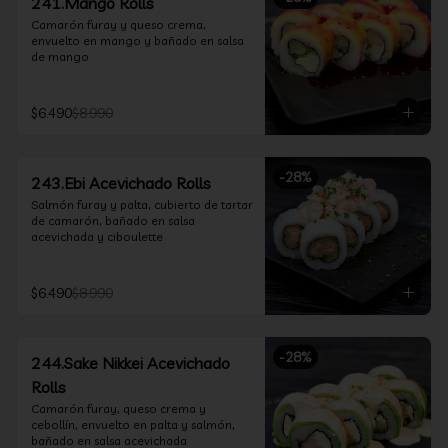
241.Mango Rolls
Camarón furay y queso crema, 
envuelto en mango y bañado en salsa 
de mango
$6.490
$8.990
-
28
%
243.Ebi Acevichado Rolls
Salmón furay y palta, cubierto de tartar 
de camarón, bañado en salsa 
acevichada y ciboulette
$6.490
$8.990
-
28
%
244.Sake Nikkei Acevichado
Rolls
Camarón furay, queso crema y 
cebollín, envuelto en palta y salmón, 
bañado en salsa acevichada