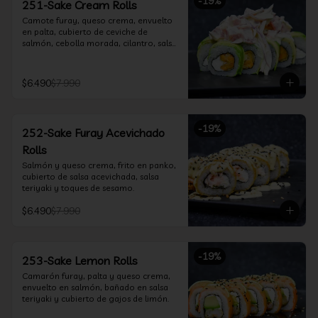
-
19
%
251-Sake Cream Rolls
Camote furay, queso crema, envuelto 
en palta, cubierto de ceviche de 
salmón, cebolla morada, cilantro, salsa 
acevichada y leche de tigre.
$6.490
$7.990
-
19
%
252-Sake Furay Acevichado
Rolls
Salmón y queso crema, frito en panko, 
cubierto de salsa acevichada, salsa 
teriyaki y toques de sesamo.
$6.490
$7.990
-
19
%
253-Sake Lemon Rolls
Camarón furay, palta y queso crema, 
envuelto en salmón, bañado en salsa 
teriyaki y cubierto de gajos de limón.