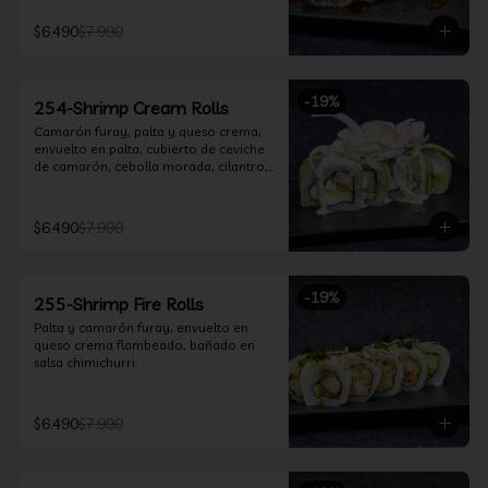
$6.490
$7.990
-
19
%
254-Shrimp Cream Rolls
Camarón furay, palta y queso crema, 
envuelto en palta, cubierto de ceviche 
de camarón, cebolla morada, cilantro, 
salsa acevichada y leche de tigre.
$6.490
$7.990
-
19
%
255-Shrimp Fire Rolls
Palta y camarón furay, envuelto en 
queso crema flambeado, bañado en 
salsa chimichurri.
$6.490
$7.990