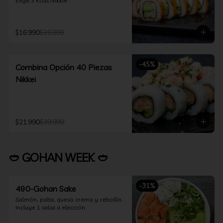
Elige 3 Rolls Nikkie
$16.990
$26.990
-
45
%
Combina Opción 40 Piezas
Nikkei
$21.990
$39.990
🥙 GOHAN WEEK 🥙
-
31
%
490-Gohan Sake
Salmón, palta, queso crema y cebollín.

Incluye 1 salsa a elección.