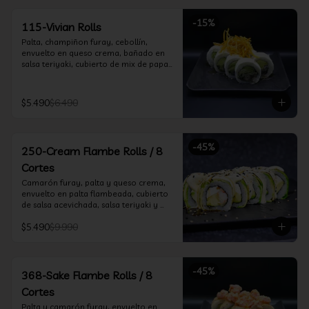
-
15
%
115-Vivian Rolls
Palta, champiñon furay, cebollín, 
envuelto en queso crema, bañado en 
salsa teriyaki, cubierto de mix de papas 
nativas
$5.490
$6.490
-
45
%
250-Cream Flambe Rolls / 8
Cortes
Camarón furay, palta y queso crema, 
envuelto en palta flambeada, cubierto 
de salsa acevichada, salsa teriyaki y 
toques de sesamo.
$5.490
$9.990
-
45
%
368-Sake Flambe Rolls / 8
Cortes
Palta y camarón furay, envuelto en 