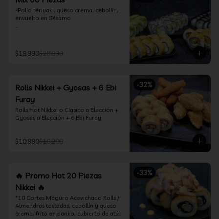
-Pollo teriyaki, queso crema, cebollín, 
envuelto en Sésamo

-Camarón furay, palta, queso crema, 
envuelto en palta.

$19.990
$28.990
-Camarón furay, queso crema, 
cebollín, frito en tempura.

-Pollo teriyaki, queso crema, cebollín, 
-
32
%
Rolls Nikkei + Gyosas + 6 Ebi
frito en tempura.

Furay
-Kanikama, queso crema, envuelto en 
Rolls Hot Nikkei o Clasico a Elección + 
nori (hosomaki)

Gyosas a Elección + 6 Ebi Furay.
-Palta, queso crema, envuelto en nori 
(hosomaki)

$10.990
$16.200
*Incluye 2 palitos, 2 soya 1.5Oz, 1 salsa 
teriyaki 1.5Oz
-
33
%
🔥 Promo Hot 20 Piezas
Nikkei 🔥
*10 Cortes Maguro Acevichado Rolls / 
Almendras tostadas, cebollín y queso 
crema, frito en panko, cubierto de atún 