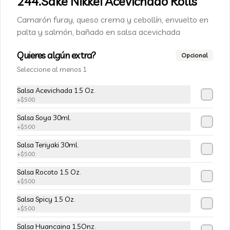
244.Sake Nikkei Acevichado Rolls
Champiñon furay, queso crema y 
cebollín, envuelto en palta
Camarón furay, queso crema y cebollín, envuelto en
palta y salmón, bañado en salsa acevichada
$5.490
$6.490
Quieres algún extra?
Opcional
Seleccione al menos 1
-
15
%
113-Tempura Cream
Salsa Acevichada 1.5 Oz.
Queso crema, champiñon furay y 
+
$500
cebollín frito en tempura.
Salsa Soya 30ml.
+
$500
$5.490
$6.490
Salsa Teriyaki 30ml.
+
$500
-
15
%
Salsa Rocoto 1.5 Oz.
115-Vivian Rolls
+
$500
Palta, champiñon furay, cebollín, 
envuelto en queso crema, bañado en 
Salsa Spicy 1.5 Oz.
salsa teriyaki, cubierto de mix de papas 
+
$500
nativas
Salsa Huancaina 1.5Onz.