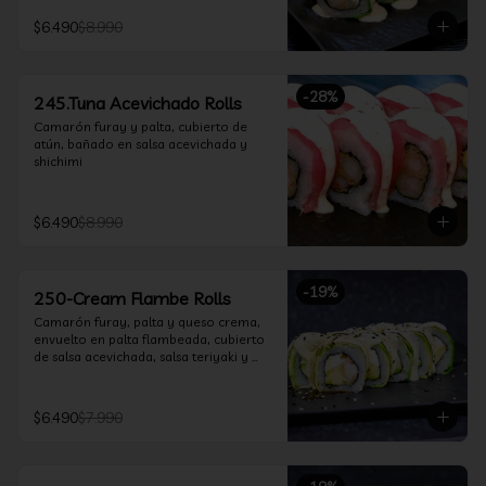
$6.490
$8.990
-
28
%
245.Tuna Acevichado Rolls
Camarón furay y palta, cubierto de 
atún, bañado en salsa acevichada y 
shichimi
$6.490
$8.990
-
19
%
250-Cream Flambe Rolls
Camarón furay, palta y queso crema, 
envuelto en palta flambeada, cubierto 
de salsa acevichada, salsa teriyaki y 
toques de sesamo.
$6.490
$7.990