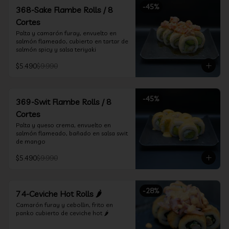
-
45
%
368-Sake Flambe Rolls / 8
Cortes
Palta y camarón furay, envuelto en 
salmón flameado, cubierto en tartar de 
salmón spicy y salsa teriyaki
$5.490
$9.990
-
45
%
369-Swit Flambe Rolls / 8
Cortes
Palta y queso crema, envuelto en 
salmón flameado, bañado en salsa swit 
de mango
$5.490
$9.990
-
28
%
74-Ceviche Hot Rolls 🌶️
Camarón furay y cebollin, frito en 
panko cubierto de ceviche hot 🌶️