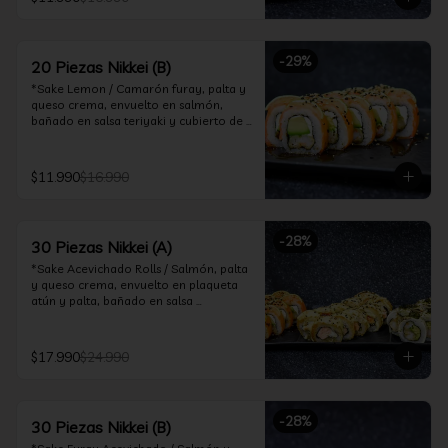
ceviche hot.

*Incluye 2 palitos, 2 soya 30ml, 1 salsa 
teriyaki 30ml
-
29
%
20 Piezas Nikkei (B)
*Sake Lemon / Camarón furay, palta y 
queso crema, envuelto en salmón, 
bañado en salsa teriyaki y cubierto de 
gajos de limón.

*Shrimp Fire Rolls /Palta y camarón 
$11.990
$16.990
furay, envuelto en queso crema 
flambeado, bañado en salsa 
chimichurri.

-
28
%
30 Piezas Nikkei (A)
*Incluye 2 palitos, 2 soya 30ml, 1 salsa 
teriyaki 30ml
*Sake Acevichado Rolls / Salmón, palta 
y queso crema, envuelto en plaqueta 
atún y palta, bañado en salsa 
acevichada de cilantro

*Shrimp Fire Rolls / Palta y camarón 
$17.990
$24.990
furay, envuelto en queso crema 
flambeado, bañado en salsa 
chimichurri.

-
28
%
30 Piezas Nikkei (B)
*Almond Furay / Pollo teriyaki, queso 
crema y almendras tostadas, frito en 