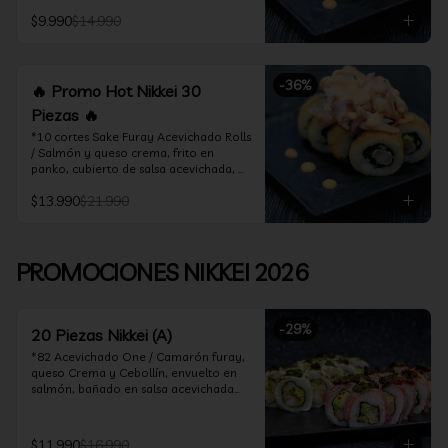
acevichado

$9.990
$14.990
*10 Cortes Ceviche Hot Rolls / 
Camarón furay y cebollín, frito en 
panko cubierto de ceviche hot
-
36
%
🔥 Promo Hot Nikkei 30
Piezas 🔥
*10 cortes Sake Furay Acevichado Rolls 
/ Salmón y queso crema, frito en 
panko, cubierto de salsa acevichada, 
salsa teriyaki y toques de sesamo.

$13.990
$21.990
*10 cortes Ceviche Hot Rolls / Camarón 
furay y cebollín, frito en panko cubierto 
de ceviche hot

PROMOCIONES NIKKEI 2026
*10 cortes Maguro Acevichado Rolls / 
Almendras tostadas, cebollín y queso 
crema, frito en panko, cubierto de atún 
-
29
%
acevichado
20 Piezas Nikkei (A)
*82 Acevichado One / Camarón furay, 
queso Crema y Cebollín, envuelto en 
salmón, bañado en salsa acevichada

*74 Ceviche Hot Rolls / Camarón furay 
y cebollin, frito en panko cubierto de 
$11.990
$16.990