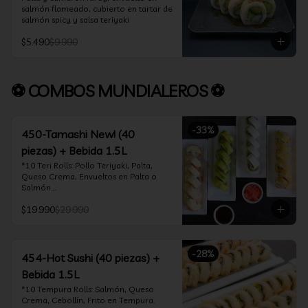
salmón flameado, cubierto en tartar de 
salmón spicy y salsa teriyaki
$5.490
$9.990
⚽ COMBOS MUNDIALEROS ⚽
-
33
%
450-Tamashi New! (40
piezas) + Bebida 1.5L
*10 Teri Rolls: Pollo Teriyaki, Palta, 
Queso Crema, Envueltos en Palta o 
Salmón.

*10 Oklahoma Rolls: Pollo Teriyaki, 
$19.990
$29.990
Palta, Cebollín, Envuelto en Queso 
Crema

*10 Acevichado One: Camarón furay, 
queso crema y cebollín, envuelto en 
-
28
%
salmón y bañado en salsa acevichada

454-Hot Sushi (40 piezas) +
*10 Tempura Rolls: Salmón, Queso 
Bebida 1.5L
Crema, Cebollín, Frito en Tempura.

*Incluye 2 palitos, 2 soya 30ml, 1 salsa 
*10 Tempura Rolls: Salmón, Queso 
teriyaki 30ml
Crema, Cebollín, Frito en Tempura.
