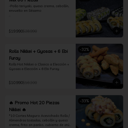
-Pollo teriyaki, queso crema, cebollín, 
envuelto en Sésamo

-Camarón furay, palta, queso crema, 
envuelto en palta.

$19.990
$28.990
-Camarón furay, queso crema, 
cebollín, frito en tempura.

-Pollo teriyaki, queso crema, cebollín, 
-
32
%
Rolls Nikkei + Gyosas + 6 Ebi
frito en tempura.

Furay
-Kanikama, queso crema, envuelto en 
Rolls Hot Nikkei o Clasico a Elección + 
nori (hosomaki)

Gyosas a Elección + 6 Ebi Furay.
-Palta, queso crema, envuelto en nori 
(hosomaki)

$10.990
$16.200
*Incluye 2 palitos, 2 soya 1.5Oz, 1 salsa 
teriyaki 1.5Oz
-
33
%
🔥 Promo Hot 20 Piezas
Nikkei 🔥
*10 Cortes Maguro Acevichado Rolls / 
Almendras tostadas, cebollín y queso 
crema, frito en panko, cubierto de atún 