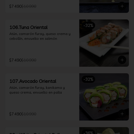
$7.490
$10.990
-
32
%
106.Tuna Oriental
Atún, camarón furay, queso crema y 
cebollín, envuelto en salmón
$7.490
$10.990
-
32
%
107.Avocado Oriental
Atún, camarón furay, kanikama y 
queso crema, envuelto en palta
$7.490
$10.990
-
36
%