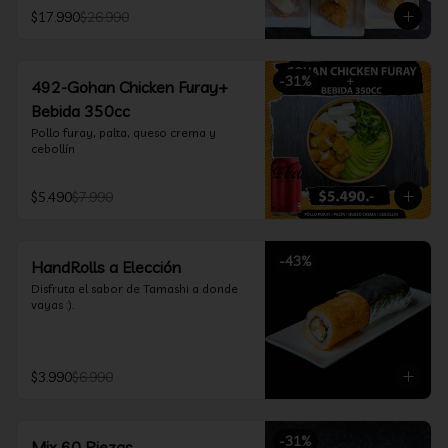
furay, queso crema y cebollín, envuelto 
$17.990
$26.990
en salmón y bañado en salsa 
acevichada

*Incluye 2 palitos, 2 soya 30ml, 1 salsa 
teriyaki 30ml
-
31
%
492-Gohan Chicken Furay+
Bebida 350cc
Pollo furay, palta, queso crema y 
cebollín
$5.490
$7.990
-
43
%
HandRolls a Elección
Disfruta el sabor de Tamashi a donde 
vayas :).
$3.990
$6.990
-
31
%
Mix 60 Piezas