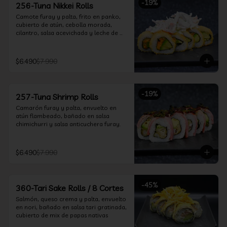
-
19
%
256-Tuna Nikkei Rolls
Camote furay y palta, frito en panko, 
cubierto de atún, cebolla morada, 
cilantro, salsa acevichada y leche de 
tigre.
$6.490
$7.990
-
19
%
257-Tuna Shrimp Rolls
Camarón furay y palta, envuelto en 
atún flambeado, bañado en salsa 
chimichurri y salsa anticuchera furay.
$6.490
$7.990
-
45
%
360-Tari Sake Rolls / 8 Cortes
Salmón, queso crema y palta, envuelto 
en nori, bañado en salsa tari gratinada, 
cubierto de mix de papas nativas