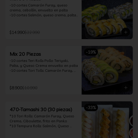
-10 cortes Camarón Furay, queso 
crema, cebollín, envuelto en palta

-10 cortes Salmón, queso crema, palta, 
envuelto en sésamo

-10 cortes Pollo Teriyaki, queso crema, 
cebollín, frito en tempura

$14.990
$22.990
*Incluye 2 soya 30ml / 2 palitos / 1 salsa 
teriyaki 30ml
-
19
%
Mix 20 Piezas
-10 cortes Teri Rolls Pollo Teriyaki, 
Palta, y Queso Crema envuelto en palta

-10 cortes Tori Tolls: Camarón Furay, 
Queso Crema, Cebollín, frito en Panko

*Incluye 1 soya 30ml / 1 palitos / 1 salsa 
teriyaki 30ml
$8.900
$10.990
-
33
%
470-Tamashi 30 (30 piezas)
*10 Tori Rolls: Camarón Furay, Queso 
Crema, Ciboulette, frito en Panko

*10 Tempura Rolls: Salmón, Queso 
Crema, Cebollín, Frito en Tempura.

*10 Acevichado One Rolls: Camarón 