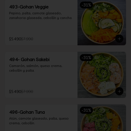
-
31
%
493-Gohan Veggie
Pepino, palta, camote glaseado, 
zanahoria glaseada, cebollín y cancha.
$5.490
$7.990
-
31
%
494- Gohan Sakebi
Camarón, salmón, queso crema, 
cebollín y palta.
$5.490
$7.990
-
31
%
496-Gohan Tuna
Atún, camote glaseado, palta, queso 
crema, cebollín.