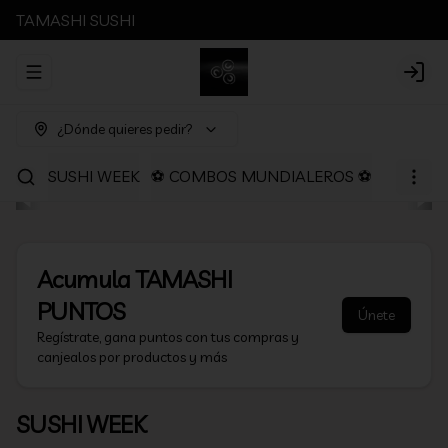
TAMASHI SUSHI
Abrir menu de navegación
Login
¿Dónde quieres pedir?
SUSHI WEEK
⚽ COMBOS MUNDIALEROS ⚽
PROMOC
Acumula
TAMASHI
PUNTOS
Únete
Regístrate, gana puntos con tus compras y
canjealos por productos y más
SUSHI WEEK