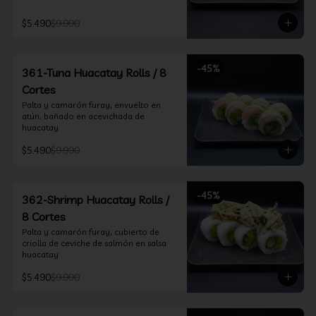
$5.490
$9.990
-
45
%
361-Tuna Huacatay Rolls / 8
Cortes
Palta y camarón furay, envuelto en 
atún, bañado en acevichada de 
huacatay
$5.490
$9.990
-
45
%
362-Shrimp Huacatay Rolls /
8 Cortes
Palta y camarón furay, cubierto de 
criolla de ceviche de salmón en salsa 
huacatay
$5.490
$9.990