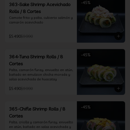
-
45
%
363-Sake Shrimp Acevichado
Rolls / 8 Cortes
Camote frito y palta, cubierto salmón y 
camarón acevichado
$5.490
$9.990
-
45
%
364-Tuna Shrimp Rolls / 8
Cortes
Palta, camarón furay, envuelto en atún, 
bañado en emulsion chicha morada y 
salsa acevichada de huacatay
$5.490
$9.990
-
45
%
365-Chifle Shrimp Rolls / 8
Cortes
Palta, criolla y camarón furay, envuelto 
en atún, bañado en salsa acevichada y 