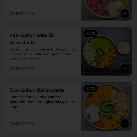
$5.490
$7.990
-
31
%
499-Gohan Sake Ebi
Acevichado
Salmón furay, camarón furay, pepino, 
queso crema, palta acompañado de 
Salsa Acevichada.
$5.490
$7.990
-
31
%
500-Gohan Ebi Crocante
Camarón furay, palta, camote 
glaseado, zanahoria glaseada y queso 
crema.

Incluye 1 salsa a elección.
$5.490
$7.990