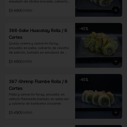
emulsión de chicha morada, cubierto 
de chifle
$5.490
$9.990
-
45
%
366-Sake Huacatay Rolls / 8
Cortes
Queso crema y camarón furay, 
envuelto en palta, cubierto de ceviche 
de salmón, bañado en emulsion de 
chicha morada y salsa huacatay
$5.490
$9.990
-
45
%
367-Shrimp Flambe Rolls / 8
Cortes
Palta y camarón furay, envuelto en  
salmón flameado,bañado en salsa tari 
y cubierto de kanikama crocante
$5.490
$9.990