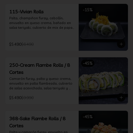
-
15
%
115-Vivian Rolls
Palta, champiñon furay, cebollín, 
envuelto en queso crema, bañado en 
salsa teriyaki, cubierto de mix de papas 
nativas
$5.490
$6.490
-
45
%
250-Cream Flambe Rolls / 8
Cortes
Camarón furay, palta y queso crema, 
envuelto en palta flambeada, cubierto 
de salsa acevichada, salsa teriyaki y 
toques de sesamo.
$5.490
$9.990
-
45
%
368-Sake Flambe Rolls / 8
Cortes
Palta y camarón furay, envuelto en 