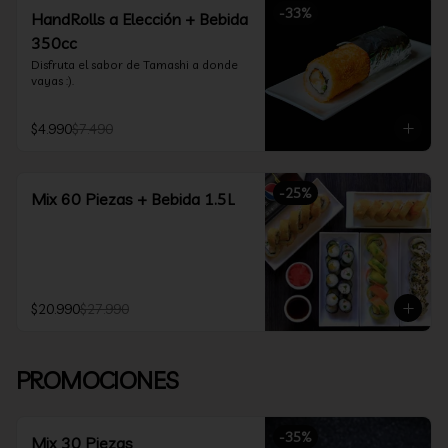
-
33
%
HandRolls a Elección + Bebida
350cc
Disfruta el sabor de Tamashi a donde 
vayas :).
$4.990
$7.490
-
25
%
Mix 60 Piezas + Bebida 1.5L
$20.990
$27.990
PROMOCIONES
-
35
%
Mix 30 Piezas