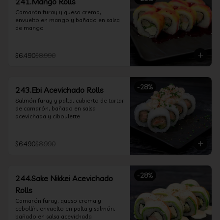
241.Mango Rolls
Camarón furay y queso crema, 
envuelto en mango y bañado en salsa 
de mango
$6.490
$8.990
-
28
%
243.Ebi Acevichado Rolls
Salmón furay y palta, cubierto de tartar 
de camarón, bañado en salsa 
acevichada y ciboulette
$6.490
$8.990
-
28
%
244.Sake Nikkei Acevichado
Rolls
Camarón furay, queso crema y 
cebollín, envuelto en palta y salmón, 
bañado en salsa acevichada