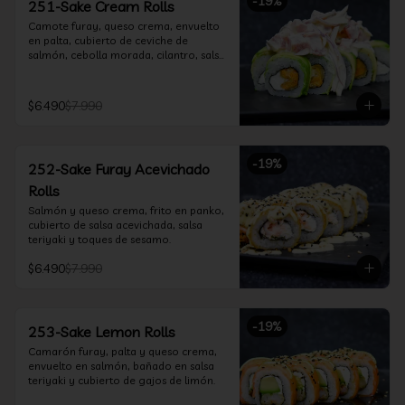
-
19
%
251-Sake Cream Rolls
Camote furay, queso crema, envuelto 
en palta, cubierto de ceviche de 
salmón, cebolla morada, cilantro, salsa 
acevichada y leche de tigre.
$6.490
$7.990
-
19
%
252-Sake Furay Acevichado
Rolls
Salmón y queso crema, frito en panko, 
cubierto de salsa acevichada, salsa 
teriyaki y toques de sesamo.
$6.490
$7.990
-
19
%
253-Sake Lemon Rolls
Camarón furay, palta y queso crema, 
envuelto en salmón, bañado en salsa 
teriyaki y cubierto de gajos de limón.