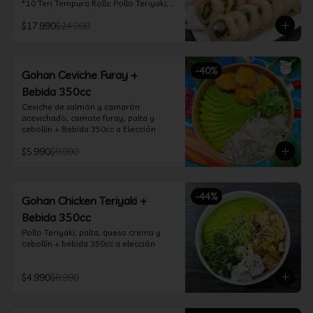
*10 Teri Tempura Rolls: Pollo Teriyaki, 
Queso Crema, Cebollín, Frito en 
$17.990
$24.990
Tempura

*10 Tori Rolls: Camarón Furay, Queso 
Crema, Ciboulette, frito en Panko

*10 Kani Tempura Rolls: Kanikama, 
-
40
%
Queso Crema y Cebollín, frito en 
Gohan Ceviche Furay +
tempura

Bebida 350cc
*Incluye 2 palitos, 2 soya 30ml, 1 salsa 
teriyaki 30ml
Ceviche de salmón y camarón 
acevichado, camote furay, palta y 
cebollín + Bebida 350cc a Elección
$5.990
$9.990
-
44
%
Gohan Chicken Teriyaki +
Bebida 350cc
Pollo Teriyaki, palta, queso crema y 
cebollín + bebida 350cc a elección
$4.990
$8.990