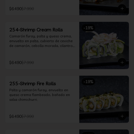
$6.490
$7.990
-
19
%
254-Shrimp Cream Rolls
Camarón furay, palta y queso crema, 
envuelto en palta, cubierto de ceviche 
de camarón, cebolla morada, cilantro, 
salsa acevichada y leche de tigre.
$6.490
$7.990
-
19
%
255-Shrimp Fire Rolls
Palta y camarón furay, envuelto en 
queso crema flambeado, bañado en 
salsa chimichurri.
$6.490
$7.990