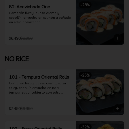
-
28
%
82-Acevichado One
Camarón furay, queso crema y 
cebollín, envuelto en salmón y bañado 
en salsa acevichada
$6.490
$8.990
NO RICE
-
25
%
101 - Tempura Oriental Rolls
Camarón furay, queso crema, salsa 
spicy, cebollín envuelto en nori 
tempurizado, cubierto con salsa 
Acevichada y Shichimi
$7.490
$9.990
-
32
%
102 - Furay Oriental Rolls