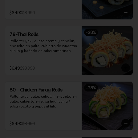
$6.490
$8.990
-
28
%
79-Thai Rolls
Pollo teriyaki, queso crema y cebollín, 
envuelto en palta, cubierto de wuantan 
al hilo y bañado en salsa tamarindo
$6.490
$8.990
-
28
%
80 - Chicken Furay Rolls
Pollo furay, palta, cebollín, envuelto en 
palta, cubierto en salsa huancaína / 
salsa rocoto y papas al hilo
$6.490
$8.990