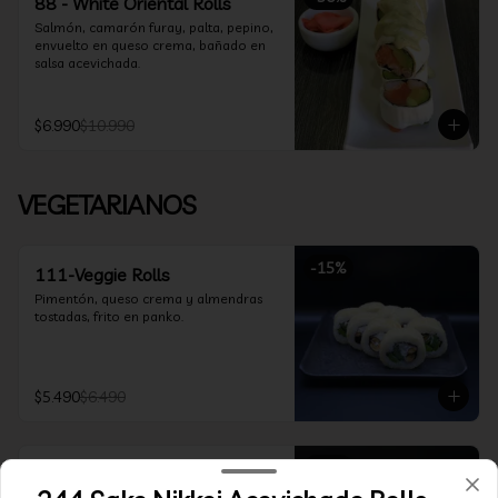
88 - White Oriental Rolls
Salmón, camarón furay, palta, pepino, 
envuelto en queso crema, bañado en 
salsa acevichada.
$6.990
$10.990
VEGETARIANOS
-
15
%
111-Veggie Rolls
Pimentón, queso crema y almendras 
tostadas, frito en panko.
$5.490
$6.490
-
15
%
112-Niel Rolls