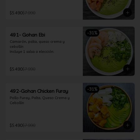
$5.490
$7.990
-
31
%
491- Gohan Ebi
Camarón, palta, queso crema y 
cebollín

Incluye 1 salsa a elección.
$5.490
$7.990
-
31
%
492-Gohan Chicken Furay
Pollo Furay, Palta, Queso Crema y 
Cebollín
$5.490
$7.990