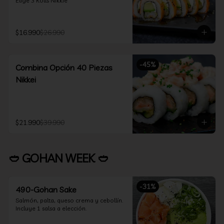
Elige 3 Rolls Nikkie
$16.990
$26.990
-
45
%
Combina Opción 40 Piezas
Nikkei
$21.990
$39.990
🥙 GOHAN WEEK 🥙
-
31
%
490-Gohan Sake
Salmón, palta, queso crema y cebollín.

Incluye 1 salsa a elección.