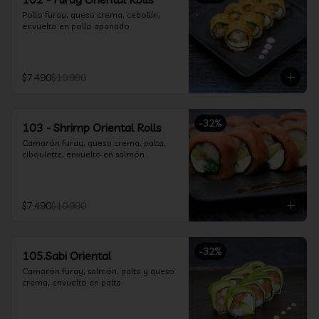
Pollo furay, queso crema, cebollín, 
envuelto en pollo apanado
$7.490
$10.990
-
32
%
103 - Shrimp Oriental Rolls
Camarón furay, queso crema, palta, 
ciboulette, envuelto en salmón
$7.490
$10.990
-
32
%
105.Sabi Oriental
Camarón furay, salmón, palta y queso 
crema, envuelto en palta