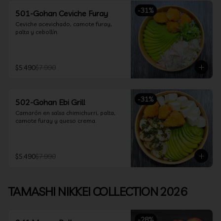
-
31
%
501-Gohan Ceviche Furay
Ceviche acevichado, camote furay, 
palta y cebollín.
$5.490
$7.990
-
31
%
502-Gohan Ebi Grill
Camarón en salsa chimichurri, palta, 
camote furay y queso crema.
$5.490
$7.990
TAMASHI NIKKEI COLLECTION 2026
-
28
%