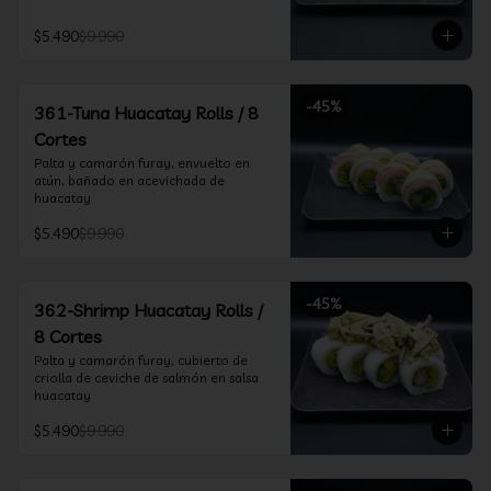
$5.490
$9.990
-
45
%
361-Tuna Huacatay Rolls / 8
Cortes
Palta y camarón furay, envuelto en 
atún, bañado en acevichada de 
huacatay
$5.490
$9.990
-
45
%
362-Shrimp Huacatay Rolls /
8 Cortes
Palta y camarón furay, cubierto de 
criolla de ceviche de salmón en salsa 
huacatay
$5.490
$9.990