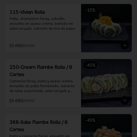
-
15
%
115-Vivian Rolls
Palta, champiñon furay, cebollín, 
envuelto en queso crema, bañado en 
salsa teriyaki, cubierto de mix de papas 
nativas
$5.490
$6.490
-
45
%
250-Cream Flambe Rolls / 8
Cortes
Camarón furay, palta y queso crema, 
envuelto en palta flambeada, cubierto 
de salsa acevichada, salsa teriyaki y 
toques de sesamo.
$5.490
$9.990
-
45
%
368-Sake Flambe Rolls / 8
Cortes
Palta y camarón furay, envuelto en 