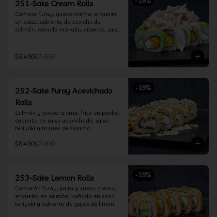
-
19
%
251-Sake Cream Rolls
Camote furay, queso crema, envuelto 
en palta, cubierto de ceviche de 
salmón, cebolla morada, cilantro, salsa 
acevichada y leche de tigre.
$6.490
$7.990
-
19
%
252-Sake Furay Acevichado
Rolls
Salmón y queso crema, frito en panko, 
cubierto de salsa acevichada, salsa 
teriyaki y toques de sesamo.
$6.490
$7.990
-
19
%
253-Sake Lemon Rolls
Camarón furay, palta y queso crema, 
envuelto en salmón, bañado en salsa 
teriyaki y cubierto de gajos de limón.