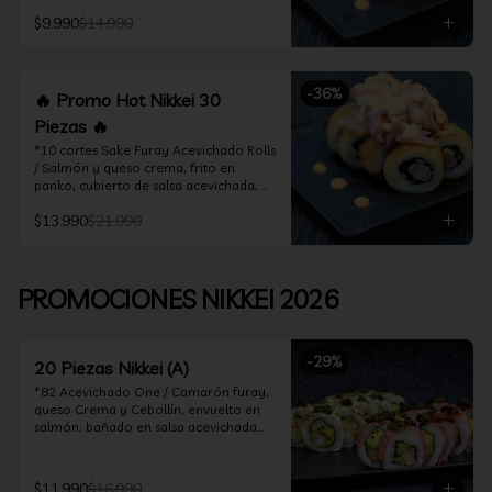
acevichado

$9.990
$14.990
*10 Cortes Ceviche Hot Rolls / 
Camarón furay y cebollín, frito en 
panko cubierto de ceviche hot
-
36
%
🔥 Promo Hot Nikkei 30
Piezas 🔥
*10 cortes Sake Furay Acevichado Rolls 
/ Salmón y queso crema, frito en 
panko, cubierto de salsa acevichada, 
salsa teriyaki y toques de sesamo.

$13.990
$21.990
*10 cortes Ceviche Hot Rolls / Camarón 
furay y cebollín, frito en panko cubierto 
de ceviche hot

PROMOCIONES NIKKEI 2026
*10 cortes Maguro Acevichado Rolls / 
Almendras tostadas, cebollín y queso 
crema, frito en panko, cubierto de atún 
-
29
%
acevichado
20 Piezas Nikkei (A)
*82 Acevichado One / Camarón furay, 
queso Crema y Cebollín, envuelto en 
salmón, bañado en salsa acevichada

*74 Ceviche Hot Rolls / Camarón furay 
y cebollin, frito en panko cubierto de 
$11.990
$16.990