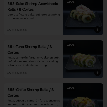
-
45
%
363-Sake Shrimp Acevichado
Rolls / 8 Cortes
Camote frito y palta, cubierto salmón y 
camarón acevichado
$5.490
$9.990
-
45
%
364-Tuna Shrimp Rolls / 8
Cortes
Palta, camarón furay, envuelto en atún, 
bañado en emulsion chicha morada y 
salsa acevichada de huacatay
$5.490
$9.990
-
45
%
365-Chifle Shrimp Rolls / 8
Cortes
Palta, criolla y camarón furay, envuelto 
en atún, bañado en salsa acevichada y 