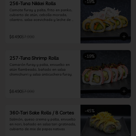
-
19
%
256-Tuna Nikkei Rolls
Camote furay y palta, frito en panko, 
cubierto de atún, cebolla morada, 
cilantro, salsa acevichada y leche de 
tigre.
$6.490
$7.990
-
19
%
257-Tuna Shrimp Rolls
Camarón furay y palta, envuelto en 
atún flambeado, bañado en salsa 
chimichurri y salsa anticuchera furay.
$6.490
$7.990
-
45
%
360-Tari Sake Rolls / 8 Cortes
Salmón, queso crema y palta, envuelto 
en nori, bañado en salsa tari gratinada, 
cubierto de mix de papas nativas