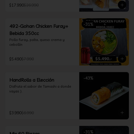
furay, queso crema y cebollín, envuelto 
$17.990
$26.990
en salmón y bañado en salsa 
acevichada

*Incluye 2 palitos, 2 soya 30ml, 1 salsa 
teriyaki 30ml
-
31
%
492-Gohan Chicken Furay+
Bebida 350cc
Pollo furay, palta, queso crema y 
cebollín
$5.490
$7.990
-
43
%
HandRolls a Elección
Disfruta el sabor de Tamashi a donde 
vayas :).
$3.990
$6.990
-
31
%
Mix 60 Piezas