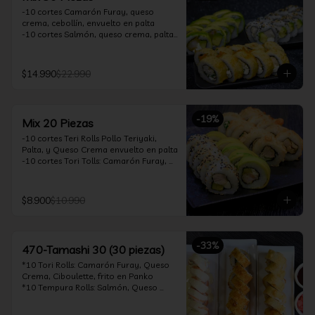
-10 cortes Camarón Furay, queso 
crema, cebollín, envuelto en palta

-10 cortes Salmón, queso crema, palta, 
envuelto en sésamo

-10 cortes Pollo Teriyaki, queso crema, 
cebollín, frito en tempura

$14.990
$22.990
*Incluye 2 soya 30ml / 2 palitos / 1 salsa 
teriyaki 30ml
-
19
%
Mix 20 Piezas
-10 cortes Teri Rolls Pollo Teriyaki, 
Palta, y Queso Crema envuelto en palta

-10 cortes Tori Tolls: Camarón Furay, 
Queso Crema, Cebollín, frito en Panko

*Incluye 1 soya 30ml / 1 palitos / 1 salsa 
teriyaki 30ml
$8.900
$10.990
-
33
%
470-Tamashi 30 (30 piezas)
*10 Tori Rolls: Camarón Furay, Queso 
Crema, Ciboulette, frito en Panko

*10 Tempura Rolls: Salmón, Queso 
Crema, Cebollín, Frito en Tempura.

*10 Acevichado One Rolls: Camarón 