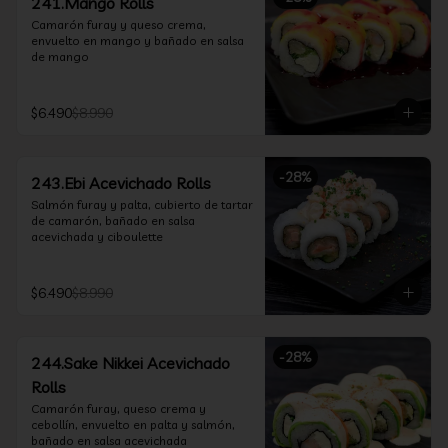
241.Mango Rolls
Camarón furay y queso crema, 
envuelto en mango y bañado en salsa 
de mango
$6.490
$8.990
-
28
%
243.Ebi Acevichado Rolls
Salmón furay y palta, cubierto de tartar 
de camarón, bañado en salsa 
acevichada y ciboulette
$6.490
$8.990
-
28
%
244.Sake Nikkei Acevichado
Rolls
Camarón furay, queso crema y 
cebollín, envuelto en palta y salmón, 
bañado en salsa acevichada