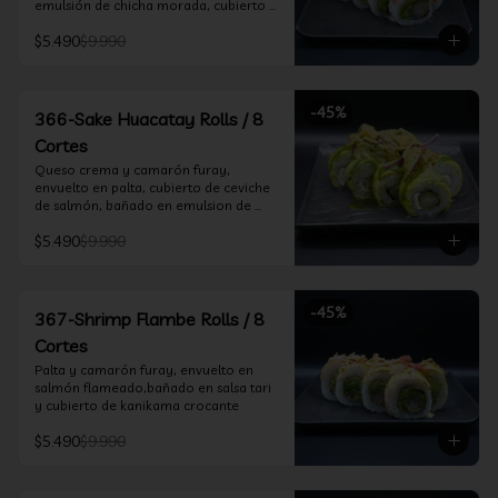
emulsión de chicha morada, cubierto 
de chifle
$5.490
$9.990
-
45
%
366-Sake Huacatay Rolls / 8
Cortes
Queso crema y camarón furay, 
envuelto en palta, cubierto de ceviche 
de salmón, bañado en emulsion de 
chicha morada y salsa huacatay
$5.490
$9.990
-
45
%
367-Shrimp Flambe Rolls / 8
Cortes
Palta y camarón furay, envuelto en  
salmón flameado,bañado en salsa tari 
y cubierto de kanikama crocante
$5.490
$9.990