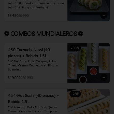
salmón flameado, cubierto en tartar de 
salmón spicy y salsa teriyaki
$5.490
$9.990
⚽ COMBOS MUNDIALEROS ⚽
-
33
%
450-Tamashi New! (40
piezas) + Bebida 1.5L
*10 Teri Rolls: Pollo Teriyaki, Palta, 
Queso Crema, Envueltos en Palta o 
Salmón.

*10 Oklahoma Rolls: Pollo Teriyaki, 
$19.990
$29.990
Palta, Cebollín, Envuelto en Queso 
Crema

*10 Acevichado One: Camarón furay, 
queso crema y cebollín, envuelto en 
-
28
%
salmón y bañado en salsa acevichada

454-Hot Sushi (40 piezas) +
*10 Tempura Rolls: Salmón, Queso 
Bebida 1.5L
Crema, Cebollín, Frito en Tempura.

*Incluye 2 palitos, 2 soya 30ml, 1 salsa 
*10 Tempura Rolls: Salmón, Queso 
teriyaki 30ml
Crema, Cebollín, Frito en Tempura.
