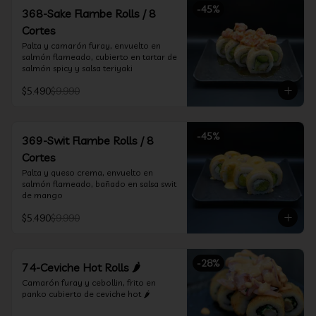
-
45
%
368-Sake Flambe Rolls / 8
Cortes
Palta y camarón furay, envuelto en 
salmón flameado, cubierto en tartar de 
salmón spicy y salsa teriyaki
$5.490
$9.990
-
45
%
369-Swit Flambe Rolls / 8
Cortes
Palta y queso crema, envuelto en 
salmón flameado, bañado en salsa swit 
de mango
$5.490
$9.990
-
28
%
74-Ceviche Hot Rolls 🌶️
Camarón furay y cebollin, frito en 
panko cubierto de ceviche hot 🌶️