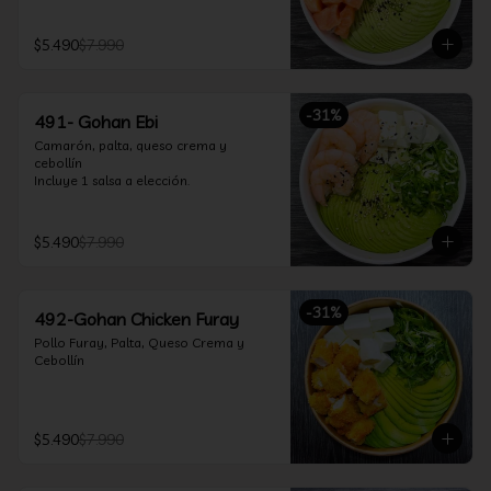
$5.490
$7.990
-
31
%
491- Gohan Ebi
Camarón, palta, queso crema y 
cebollín

Incluye 1 salsa a elección.
$5.490
$7.990
-
31
%
492-Gohan Chicken Furay
Pollo Furay, Palta, Queso Crema y 
Cebollín
$5.490
$7.990