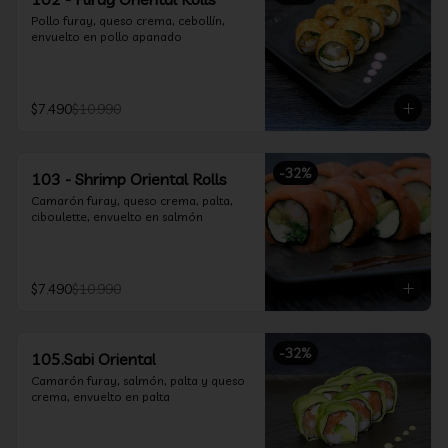
Pollo furay, queso crema, cebollín, 
envuelto en pollo apanado
$7.490
$10.990
-
32
%
103 - Shrimp Oriental Rolls
Camarón furay, queso crema, palta, 
ciboulette, envuelto en salmón
$7.490
$10.990
-
32
%
105.Sabi Oriental
Camarón furay, salmón, palta y queso 
crema, envuelto en palta