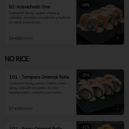
-
28
%
82-Acevichado One
Camarón furay, queso crema y 
cebollín, envuelto en salmón y bañado 
en salsa acevichada
$6.490
$8.990
NO RICE
-
25
%
101 - Tempura Oriental Rolls
Camarón furay, queso crema, salsa 
spicy, cebollín envuelto en nori 
tempurizado, cubierto con salsa 
Acevichada y Shichimi
$7.490
$9.990
-
32
%
102 - Furay Oriental Rolls