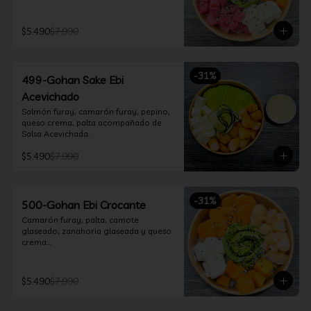
$5.490
$7.990
-
31
%
499-Gohan Sake Ebi
Acevichado
Salmón furay, camarón furay, pepino, 
queso crema, palta acompañado de 
Salsa Acevichada.
$5.490
$7.990
-
31
%
500-Gohan Ebi Crocante
Camarón furay, palta, camote 
glaseado, zanahoria glaseada y queso 
crema.

Incluye 1 salsa a elección.
$5.490
$7.990