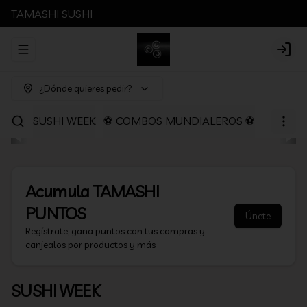
TAMASHI SUSHI
Abrir menu de navegación
Login
¿Dónde quieres pedir?
SUSHI WEEK
⚽ COMBOS MUNDIALEROS ⚽
PROMOC
Acumula
TAMASHI
PUNTOS
Únete
Regístrate, gana puntos con tus compras y
canjealos por productos y más
SUSHI WEEK