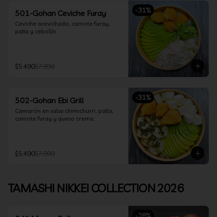
-
31
%
501-Gohan Ceviche Furay
Ceviche acevichado, camote furay, 
palta y cebollín.
$5.490
$7.990
-
31
%
502-Gohan Ebi Grill
Camarón en salsa chimichurri, palta, 
camote furay y queso crema.
$5.490
$7.990
TAMASHI NIKKEI COLLECTION 2026
-
28
%