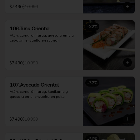
$7.490
$10.990
-
32
%
106.Tuna Oriental
Atún, camarón furay, queso crema y 
cebollín, envuelto en salmón
$7.490
$10.990
-
32
%
107.Avocado Oriental
Atún, camarón furay, kanikama y 
queso crema, envuelto en palta
$7.490
$10.990
-
36
%