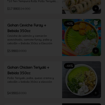
*10 Teri Tempura Rolls: Pollo Teriyaki, 
Queso Crema, Cebollín, Frito en 
$17.990
$24.990
Tempura

*10 Tori Rolls: Camarón Furay, Queso 
Crema, Ciboulette, frito en Panko

*10 Kani Tempura Rolls: Kanikama, 
-
40
%
Queso Crema y Cebollín, frito en 
Gohan Ceviche Furay +
tempura

Bebida 350cc
*Incluye 2 palitos, 2 soya 30ml, 1 salsa 
teriyaki 30ml
Ceviche de salmón y camarón 
acevichado, camote furay, palta y 
cebollín + Bebida 350cc a Elección
$5.990
$9.990
-
44
%
Gohan Chicken Teriyaki +
Bebida 350cc
Pollo Teriyaki, palta, queso crema y 
cebollín + bebida 350cc a elección
$4.990
$8.990