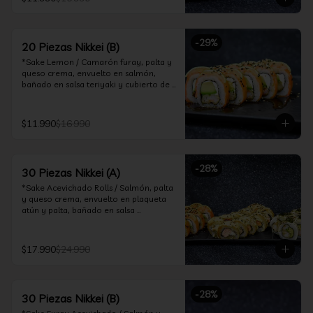
ceviche hot.

*Incluye 2 palitos, 2 soya 30ml, 1 salsa 
teriyaki 30ml
-
29
%
20 Piezas Nikkei (B)
*Sake Lemon / Camarón furay, palta y 
queso crema, envuelto en salmón, 
bañado en salsa teriyaki y cubierto de 
gajos de limón.

*Shrimp Fire Rolls /Palta y camarón 
$11.990
$16.990
furay, envuelto en queso crema 
flambeado, bañado en salsa 
chimichurri.

-
28
%
30 Piezas Nikkei (A)
*Incluye 2 palitos, 2 soya 30ml, 1 salsa 
teriyaki 30ml
*Sake Acevichado Rolls / Salmón, palta 
y queso crema, envuelto en plaqueta 
atún y palta, bañado en salsa 
acevichada de cilantro

*Shrimp Fire Rolls / Palta y camarón 
$17.990
$24.990
furay, envuelto en queso crema 
flambeado, bañado en salsa 
chimichurri.

-
28
%
30 Piezas Nikkei (B)
*Almond Furay / Pollo teriyaki, queso 
crema y almendras tostadas, frito en 