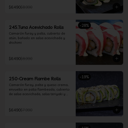
$6.490
$8.990
-
28
%
245.Tuna Acevichado Rolls
Camarón furay y palta, cubierto de 
atún, bañado en salsa acevichada y 
shichimi
$6.490
$8.990
-
19
%
250-Cream Flambe Rolls
Camarón furay, palta y queso crema, 
envuelto en palta flambeada, cubierto 
de salsa acevichada, salsa teriyaki y 
toques de sesamo.
$6.490
$7.990