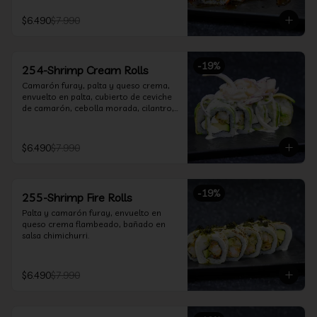
$6.490
$7.990
-
19
%
254-Shrimp Cream Rolls
Camarón furay, palta y queso crema, 
envuelto en palta, cubierto de ceviche 
de camarón, cebolla morada, cilantro, 
salsa acevichada y leche de tigre.
$6.490
$7.990
-
19
%
255-Shrimp Fire Rolls
Palta y camarón furay, envuelto en 
queso crema flambeado, bañado en 
salsa chimichurri.
$6.490
$7.990