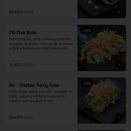
$6.490
$8.990
-
28
%
79-Thai Rolls
Pollo teriyaki, queso crema y cebollín, 
envuelto en palta, cubierto de wuantan 
al hilo y bañado en salsa tamarindo
$6.490
$8.990
-
28
%
80 - Chicken Furay Rolls
Pollo furay, palta, cebollín, envuelto en 
palta, cubierto en salsa huancaína / 
salsa rocoto y papas al hilo
$6.490
$8.990