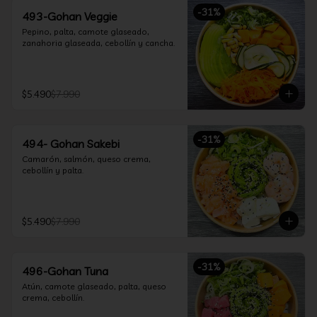
-
31
%
493-Gohan Veggie
Pepino, palta, camote glaseado, 
zanahoria glaseada, cebollín y cancha.
$5.490
$7.990
-
31
%
494- Gohan Sakebi
Camarón, salmón, queso crema, 
cebollín y palta.
$5.490
$7.990
-
31
%
496-Gohan Tuna
Atún, camote glaseado, palta, queso 
crema, cebollín.