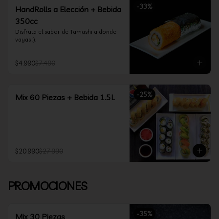
-
33
%
HandRolls a Elección + Bebida
350cc
Disfruta el sabor de Tamashi a donde 
vayas :).
$4.990
$7.490
-
25
%
Mix 60 Piezas + Bebida 1.5L
$20.990
$27.990
PROMOCIONES
-
35
%
Mix 30 Piezas