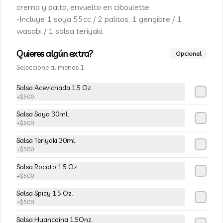
Champiñon furay, queso crema y 
crema y palta, envuelto en ciboulette
cebollín, envuelto en palta
-Incluye 1 soya 55cc / 2 palitos, 1 gengibre / 1
wasabi / 1 salsa teriyaki.
$5.490
$6.490
Quieres algún extra?
Opcional
Seleccione al menos 1
-
15
%
113-Tempura Cream
Salsa Acevichada 1.5 Oz.
Queso crema, champiñon furay y 
+
$500
cebollín frito en tempura.
Salsa Soya 30ml.
+
$500
$5.490
$6.490
Salsa Teriyaki 30ml.
+
$500
-
15
%
Salsa Rocoto 1.5 Oz.
115-Vivian Rolls
+
$500
Palta, champiñon furay, cebollín, 
envuelto en queso crema, bañado en 
Salsa Spicy 1.5 Oz.
salsa teriyaki, cubierto de mix de papas 
+
$500
nativas
Salsa Huancaina 1.5Onz.