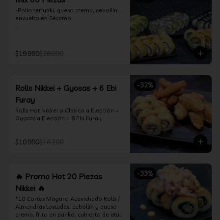
-Pollo teriyaki, queso crema, cebollín, 
envuelto en Sésamo

-Camarón furay, palta, queso crema, 
envuelto en palta.

$19.990
$28.990
-Camarón furay, queso crema, 
cebollín, frito en tempura.

-Pollo teriyaki, queso crema, cebollín, 
-
32
%
Rolls Nikkei + Gyosas + 6 Ebi
frito en tempura.

Furay
-Kanikama, queso crema, envuelto en 
Rolls Hot Nikkei o Clasico a Elección + 
nori (hosomaki)

Gyosas a Elección + 6 Ebi Furay.
-Palta, queso crema, envuelto en nori 
(hosomaki)

$10.990
$16.200
*Incluye 2 palitos, 2 soya 1.5Oz, 1 salsa 
teriyaki 1.5Oz
-
33
%
🔥 Promo Hot 20 Piezas
Nikkei 🔥
*10 Cortes Maguro Acevichado Rolls / 
Almendras tostadas, cebollín y queso 
crema, frito en panko, cubierto de atún 