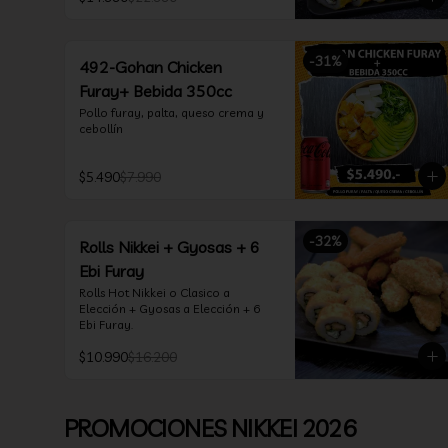
*Incluye 2 soya 30ml / 2 palitos / 1 
salsa teriyaki 30ml
-
31
%
492-Gohan Chicken
Furay+ Bebida 350cc
Pollo furay, palta, queso crema y 
cebollín
$5.490
$7.990
-
32
%
Rolls Nikkei + Gyosas + 6
Ebi Furay
Rolls Hot Nikkei o Clasico a 
Elección + Gyosas a Elección + 6 
Ebi Furay.
$10.990
$16.200
PROMOCIONES NIKKEI 2026