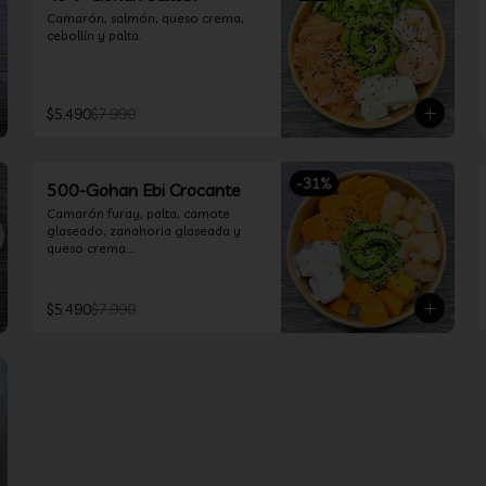
Camarón, salmón, queso crema, 
cebollín y palta.
$5.490
$7.990
-
31
%
500-Gohan Ebi Crocante
Camarón furay, palta, camote 
glaseado, zanahoria glaseada y 
queso crema.

Incluye 1 salsa a elección.
$5.490
$7.990