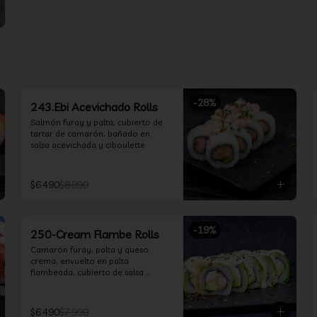
-
28
%
243.Ebi Acevichado Rolls
Salmón furay y palta, cubierto de 
tartar de camarón, bañado en 
salsa acevichada y ciboulette
$6.490
$8.990
-
19
%
250-Cream Flambe Rolls
Camarón furay, palta y queso 
crema, envuelto en palta 
flambeada, cubierto de salsa 
acevichada, salsa teriyaki y toques 
de sesamo.
$6.490
$7.990