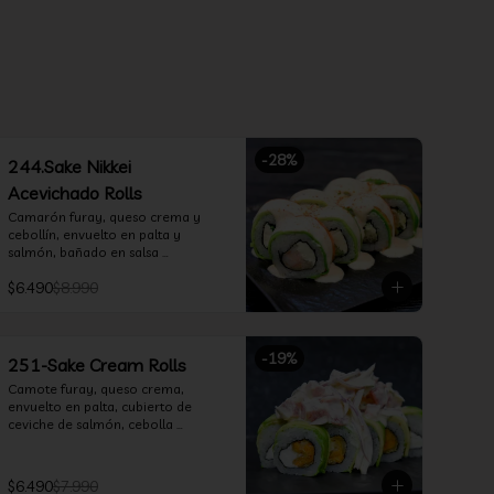
-
28
%
244.Sake Nikkei
Acevichado Rolls
Camarón furay, queso crema y 
cebollín, envuelto en palta y 
salmón, bañado en salsa 
acevichada
$6.490
$8.990
-
19
%
251-Sake Cream Rolls
Camote furay, queso crema, 
envuelto en palta, cubierto de 
ceviche de salmón, cebolla 
morada, cilantro, salsa acevichada 
y leche de tigre.
$6.490
$7.990