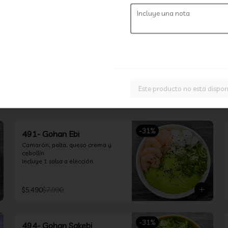
-
37
%
Combina Opción 30 Piezas
Nikkei
Elige 3 Rolls Nikkie
$16.990
$26.990
Este producto no esta dispon
-
31
%
491- Gohan Ebi
Camarón, palta, queso crema y 
cebollín

Incluye 1 salsa a elección.
$5.490
$7.990
-
31
%
494- Gohan Sakebi