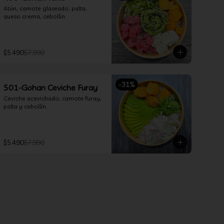
Atún, camote glaseado, palta, 
queso crema, cebollín.
$5.490
$7.990
-
31
%
501-Gohan Ceviche Furay
Ceviche acevichado, camote furay, 
palta y cebollín.
$5.490
$7.990