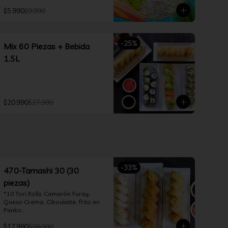
$5.990
$9.990
-
25
%
Mix 60 Piezas + Bebida
1.5L
$20.990
$27.990
-
33
%
470-Tamashi 30 (30
piezas)
*10 Tori Rolls: Camarón Furay, 
Queso Crema, Ciboulette, frito en 
Panko

*10 Tempura Rolls: Salmón, Queso 
$17.990
$26.990
Crema, Cebollín, Frito en Tempura.
