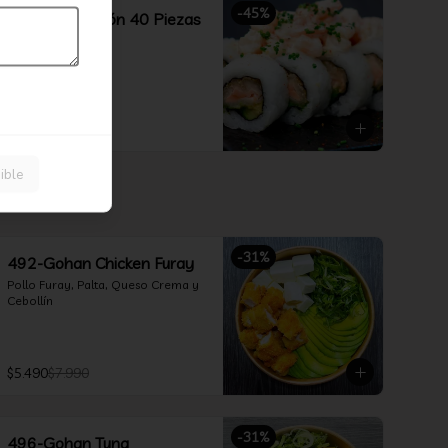
-
45
%
Combina Opción 40 Piezas
Nikkei
$21.990
$39.990
ible
-
31
%
492-Gohan Chicken Furay
Pollo Furay, Palta, Queso Crema y 
Cebollín
$5.490
$7.990
-
31
%
496-Gohan Tuna