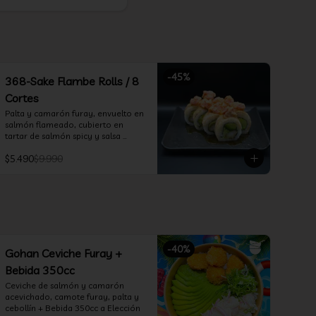
-
45
%
368-Sake Flambe Rolls / 8
Cortes
Palta y camarón furay, envuelto en 
salmón flameado, cubierto en 
tartar de salmón spicy y salsa 
teriyaki
$5.490
$9.990
-
40
%
Gohan Ceviche Furay +
Bebida 350cc
Ceviche de salmón y camarón 
acevichado, camote furay, palta y 
cebollín + Bebida 350cc a Elección