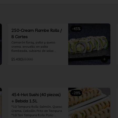
-
45
%
250-Cream Flambe Rolls /
8 Cortes
Camarón furay, palta y queso 
crema, envuelto en palta 
flambeada, cubierto de salsa 
acevichada, salsa teriyaki y toques 
$5.490
$9.990
de sesamo.
-
28
%
454-Hot Sushi (40 piezas)
+ Bebida 1.5L
*10 Tempura Rolls: Salmón, Queso 
Crema, Cebollín, Frito en Tempura.

*10 Teri Tempura Rolls: Pollo 