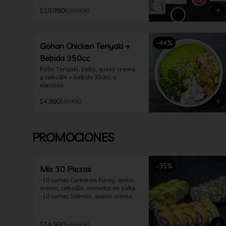
*10 Oklahoma Rolls: Pollo Teriyaki, 
$19.990
$29.990
Palta, Cebollín, Envuelto en Queso 
Crema

*10 Acevichado One: Camarón 
furay, queso crema y cebollín, 
-
44
%
envuelto en salmón y bañado en 
Gohan Chicken Teriyaki +
salsa acevichada

Bebida 350cc
*10 Tempura Rolls: Salmón, Queso 
Crema, Cebollín, Frito en Tempura.

Pollo Teriyaki, palta, queso crema 
*Incluye 2 palitos, 2 soya 30ml, 1 
y cebollín + bebida 350cc a 
salsa teriyaki 30ml
elección
$4.990
$8.990
PROMOCIONES
-
35
%
Mix 30 Piezas
-10 cortes Camarón Furay, queso 
crema, cebollín, envuelto en palta

-10 cortes Salmón, queso crema, 
palta, envuelto en sésamo

-10 cortes Pollo Teriyaki, queso 
crema, cebollín, frito en tempura

$14.990
$22.990