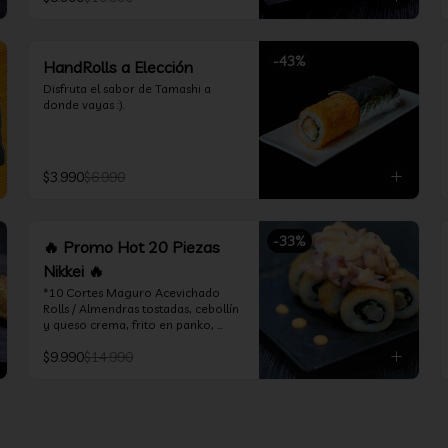
*Incluye 1 soya 30ml / 1 palitos / 1 
salsa teriyaki 30ml
-
43
%
HandRolls a Elección
Disfruta el sabor de Tamashi a 
donde vayas :).
$3.990
$6.990
-
33
%
🔥 Promo Hot 20 Piezas
Nikkei 🔥
*10 Cortes Maguro Acevichado 
Rolls / Almendras tostadas, cebollín 
y queso crema, frito en panko, 
cubierto de atún acevichado

$9.990
$14.990
*10 Cortes Ceviche Hot Rolls / 
Camarón furay y cebollín, frito en 
panko cubierto de ceviche hot