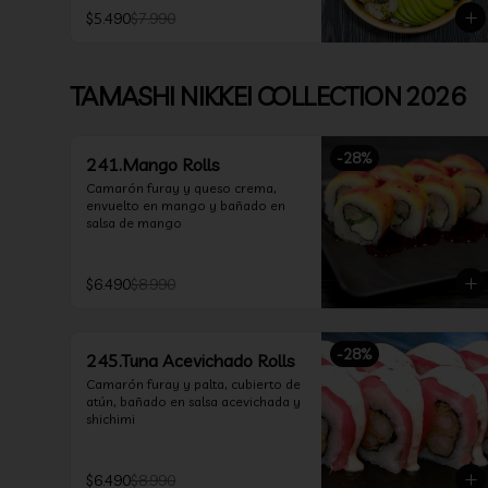
$5.490
$7.990
TAMASHI NIKKEI COLLECTION 2026
-
28
%
241.Mango Rolls
Camarón furay y queso crema, 
envuelto en mango y bañado en 
salsa de mango
$6.490
$8.990
-
28
%
245.Tuna Acevichado Rolls
Camarón furay y palta, cubierto de 
atún, bañado en salsa acevichada y 
shichimi
$6.490
$8.990