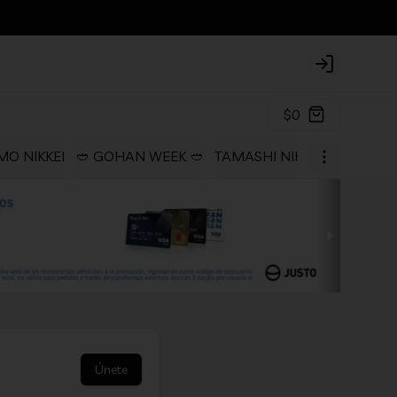
Login
$0
O NIKKEI
🥙 GOHAN WEEK 🥙
TAMASHI NIKKEI COLLECTI
Únete