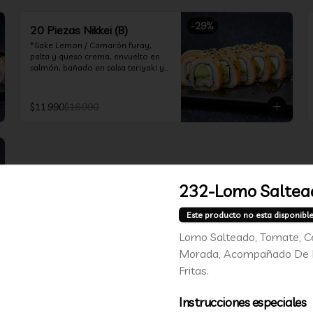
-
29
%
20 Piezas Nikkei (B)
*Sake Lemon / Camarón furay, 
palta y queso crema, envuelto en 
salmón, bañado en salsa teriyaki y 
cubierto de gajos de limón.

*Shrimp Fire Rolls /Palta y camarón 
$11.990
$16.990
furay, envuelto en queso crema 
flambeado, bañado en salsa 
chimichurri.

*Incluye 2 palitos, 2 soya 30ml, 1 
salsa teriyaki 30ml
232-Lomo Saltea
Este producto no esta disponibl
Lomo Salteado, Tomate, C
Morada, Acompañado De
Fritas.
Instrucciones especiales