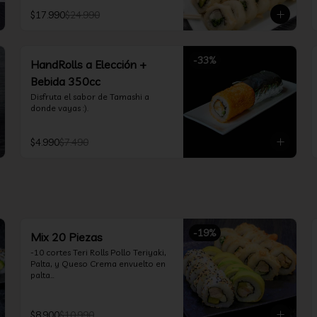
Teriyaki, Queso Crema, Cebollín, 
$17.990
$24.990
Frito en Tempura

*10 Tori Rolls: Camarón Furay, 
Queso Crema, Ciboulette, frito en 
Panko

-
33
%
*10 Kani Tempura Rolls: Kanikama, 
HandRolls a Elección +
Queso Crema y Cebollín, frito en 
Bebida 350cc
tempura

*Incluye 2 palitos, 2 soya 30ml, 1 
Disfruta el sabor de Tamashi a 
salsa teriyaki 30ml
donde vayas :).
$4.990
$7.490
-
19
%
Mix 20 Piezas
-10 cortes Teri Rolls Pollo Teriyaki, 
Palta, y Queso Crema envuelto en 
palta

-10 cortes Tori Tolls: Camarón 
Furay, Queso Crema, Cebollín, frito 
en Panko

$8.900
$10.990