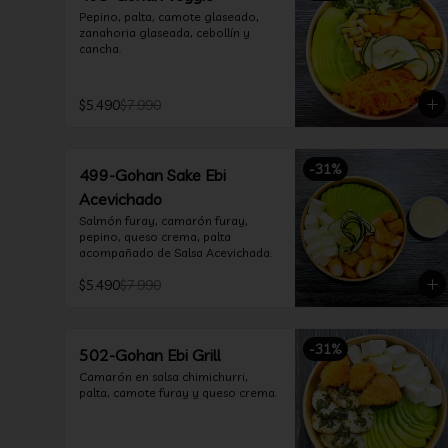
Pepino, palta, camote glaseado, 
zanahoria glaseada, cebollín y 
cancha.
$5.490
$7.990
-
31
%
499-Gohan Sake Ebi
Acevichado
Salmón furay, camarón furay, 
pepino, queso crema, palta 
acompañado de Salsa Acevichada.
$5.490
$7.990
-
31
%
502-Gohan Ebi Grill
Camarón en salsa chimichurri, 
palta, camote furay y queso crema.