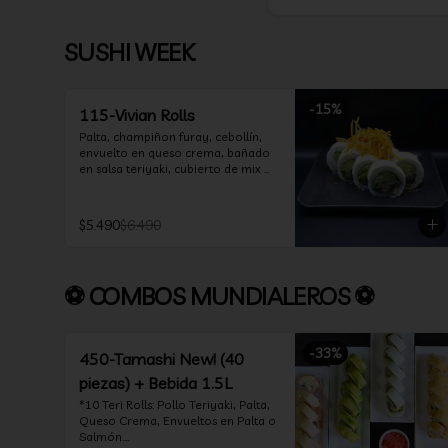
SUSHI WEEK
-
15
%
115-Vivian Rolls
Palta, champiñon furay, cebollín, 
envuelto en queso crema, bañado 
en salsa teriyaki, cubierto de mix 
de papas nativas
$5.490
$6.490
⚽ COMBOS MUNDIALEROS ⚽
-
33
%
450-Tamashi New! (40
piezas) + Bebida 1.5L
*10 Teri Rolls: Pollo Teriyaki, Palta, 
Queso Crema, Envueltos en Palta o 
Salmón.
