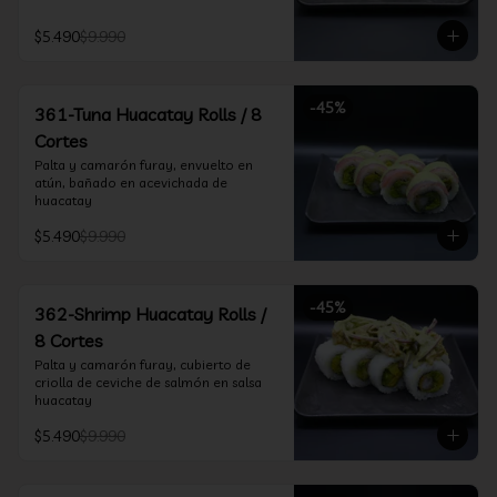
$5.490
$9.990
-
45
%
361-Tuna Huacatay Rolls / 8
Cortes
Palta y camarón furay, envuelto en 
atún, bañado en acevichada de 
huacatay
$5.490
$9.990
-
45
%
362-Shrimp Huacatay Rolls /
8 Cortes
Palta y camarón furay, cubierto de 
criolla de ceviche de salmón en salsa 
huacatay
$5.490
$9.990