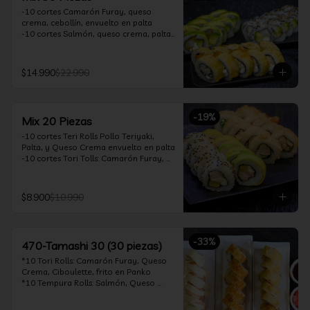
-10 cortes Camarón Furay, queso 
crema, cebollín, envuelto en palta

-10 cortes Salmón, queso crema, palta, 
envuelto en sésamo

-10 cortes Pollo Teriyaki, queso crema, 
cebollín, frito en tempura

$14.990
$22.990
*Incluye 2 soya 30ml / 2 palitos / 1 salsa 
teriyaki 30ml
-
19
%
Mix 20 Piezas
-10 cortes Teri Rolls Pollo Teriyaki, 
Palta, y Queso Crema envuelto en palta

-10 cortes Tori Tolls: Camarón Furay, 
Queso Crema, Cebollín, frito en Panko

*Incluye 1 soya 30ml / 1 palitos / 1 salsa 
teriyaki 30ml
$8.900
$10.990
-
33
%
470-Tamashi 30 (30 piezas)
*10 Tori Rolls: Camarón Furay, Queso 
Crema, Ciboulette, frito en Panko

*10 Tempura Rolls: Salmón, Queso 
Crema, Cebollín, Frito en Tempura.

*10 Acevichado One Rolls: Camarón 