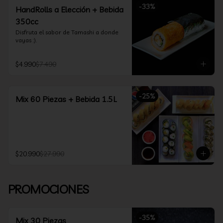
-
33
%
HandRolls a Elección + Bebida
350cc
Disfruta el sabor de Tamashi a donde 
vayas :).
$4.990
$7.490
-
25
%
Mix 60 Piezas + Bebida 1.5L
$20.990
$27.990
PROMOCIONES
-
35
%
Mix 30 Piezas