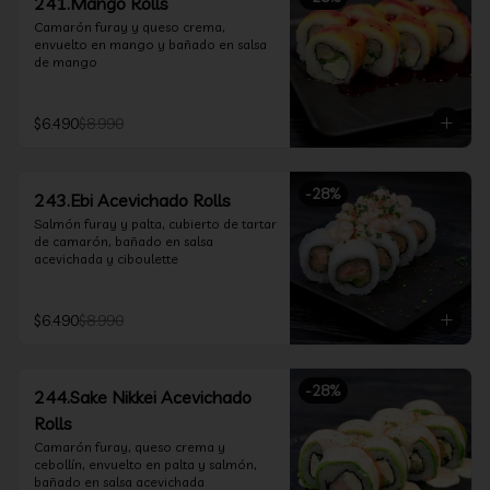
241.Mango Rolls
Camarón furay y queso crema, 
envuelto en mango y bañado en salsa 
de mango
$6.490
$8.990
-
28
%
243.Ebi Acevichado Rolls
Salmón furay y palta, cubierto de tartar 
de camarón, bañado en salsa 
acevichada y ciboulette
$6.490
$8.990
-
28
%
244.Sake Nikkei Acevichado
Rolls
Camarón furay, queso crema y 
cebollín, envuelto en palta y salmón, 
bañado en salsa acevichada