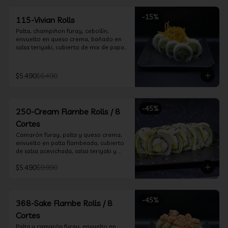
-
15
%
115-Vivian Rolls
Palta, champiñon furay, cebollín, 
envuelto en queso crema, bañado en 
salsa teriyaki, cubierto de mix de papas 
nativas
$5.490
$6.490
-
45
%
250-Cream Flambe Rolls / 8
Cortes
Camarón furay, palta y queso crema, 
envuelto en palta flambeada, cubierto 
de salsa acevichada, salsa teriyaki y 
toques de sesamo.
$5.490
$9.990
-
45
%
368-Sake Flambe Rolls / 8
Cortes
Palta y camarón furay, envuelto en 