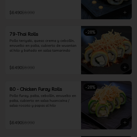
$6.490
$8.990
-
28
%
79-Thai Rolls
Pollo teriyaki, queso crema y cebollín, 
envuelto en palta, cubierto de wuantan 
al hilo y bañado en salsa tamarindo
$6.490
$8.990
-
28
%
80 - Chicken Furay Rolls
Pollo furay, palta, cebollín, envuelto en 
palta, cubierto en salsa huancaína / 
salsa rocoto y papas al hilo
$6.490
$8.990