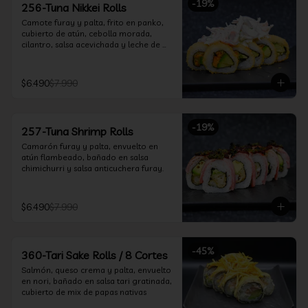
-
19
%
256-Tuna Nikkei Rolls
Camote furay y palta, frito en panko, 
cubierto de atún, cebolla morada, 
cilantro, salsa acevichada y leche de 
tigre.
$6.490
$7.990
-
19
%
257-Tuna Shrimp Rolls
Camarón furay y palta, envuelto en 
atún flambeado, bañado en salsa 
chimichurri y salsa anticuchera furay.
$6.490
$7.990
-
45
%
360-Tari Sake Rolls / 8 Cortes
Salmón, queso crema y palta, envuelto 
en nori, bañado en salsa tari gratinada, 
cubierto de mix de papas nativas