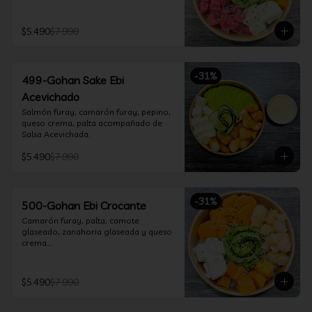
$5.490
$7.990
-
31
%
499-Gohan Sake Ebi
Acevichado
Salmón furay, camarón furay, pepino, 
queso crema, palta acompañado de 
Salsa Acevichada.
$5.490
$7.990
-
31
%
500-Gohan Ebi Crocante
Camarón furay, palta, camote 
glaseado, zanahoria glaseada y queso 
crema.

Incluye 1 salsa a elección.
$5.490
$7.990