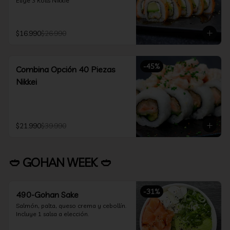
Elige 3 Rolls Nikkie
$16.990
$26.990
-
45
%
Combina Opción 40 Piezas
Nikkei
$21.990
$39.990
🥙 GOHAN WEEK 🥙
-
31
%
490-Gohan Sake
Salmón, palta, queso crema y cebollín.

Incluye 1 salsa a elección.