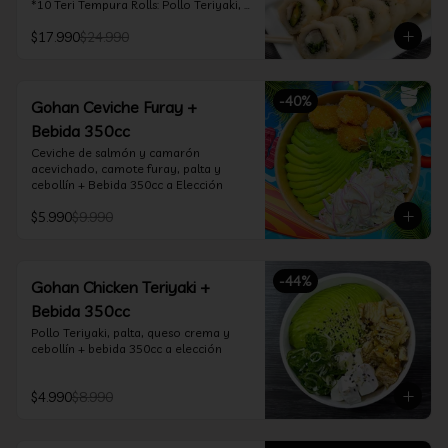
*10 Teri Tempura Rolls: Pollo Teriyaki, 
Queso Crema, Cebollín, Frito en 
$17.990
$24.990
Tempura

*10 Tori Rolls: Camarón Furay, Queso 
Crema, Ciboulette, frito en Panko

*10 Kani Tempura Rolls: Kanikama, 
-
40
%
Queso Crema y Cebollín, frito en 
Gohan Ceviche Furay +
tempura

Bebida 350cc
*Incluye 2 palitos, 2 soya 30ml, 1 salsa 
teriyaki 30ml
Ceviche de salmón y camarón 
acevichado, camote furay, palta y 
cebollín + Bebida 350cc a Elección
$5.990
$9.990
-
44
%
Gohan Chicken Teriyaki +
Bebida 350cc
Pollo Teriyaki, palta, queso crema y 
cebollín + bebida 350cc a elección
$4.990
$8.990