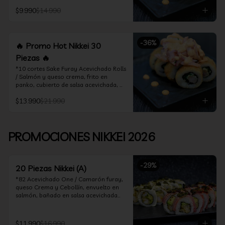
acevichado

$9.990
$14.990
*10 Cortes Ceviche Hot Rolls / 
Camarón furay y cebollín, frito en 
panko cubierto de ceviche hot
-
36
%
🔥 Promo Hot Nikkei 30
Piezas 🔥
*10 cortes Sake Furay Acevichado Rolls 
/ Salmón y queso crema, frito en 
panko, cubierto de salsa acevichada, 
salsa teriyaki y toques de sesamo.

$13.990
$21.990
*10 cortes Ceviche Hot Rolls / Camarón 
furay y cebollín, frito en panko cubierto 
de ceviche hot

PROMOCIONES NIKKEI 2026
*10 cortes Maguro Acevichado Rolls / 
Almendras tostadas, cebollín y queso 
crema, frito en panko, cubierto de atún 
-
29
%
acevichado
20 Piezas Nikkei (A)
*82 Acevichado One / Camarón furay, 
queso Crema y Cebollín, envuelto en 
salmón, bañado en salsa acevichada

*74 Ceviche Hot Rolls / Camarón furay 
y cebollin, frito en panko cubierto de 
$11.990
$16.990