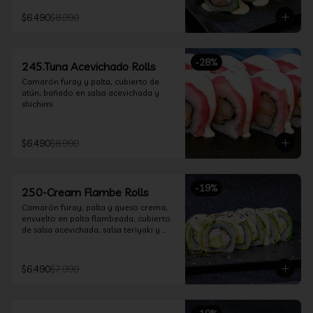
$6.490
$8.990
-
28
%
245.Tuna Acevichado Rolls
Camarón furay y palta, cubierto de 
atún, bañado en salsa acevichada y 
shichimi
$6.490
$8.990
-
19
%
250-Cream Flambe Rolls
Camarón furay, palta y queso crema, 
envuelto en palta flambeada, cubierto 
de salsa acevichada, salsa teriyaki y 
toques de sesamo.
$6.490
$7.990