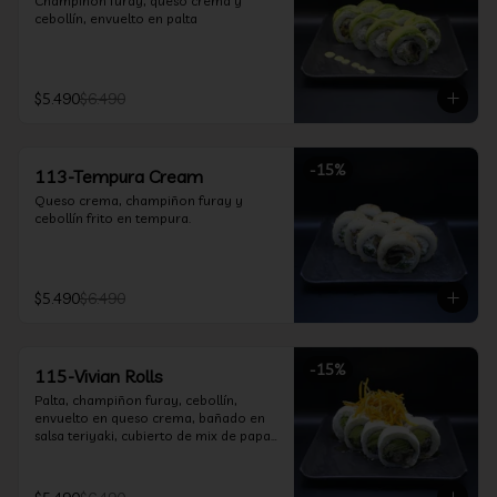
Champiñon furay, queso crema y 
cebollín, envuelto en palta
$5.490
$6.490
-
15
%
113-Tempura Cream
Queso crema, champiñon furay y 
cebollín frito en tempura.
$5.490
$6.490
-
15
%
115-Vivian Rolls
Palta, champiñon furay, cebollín, 
envuelto en queso crema, bañado en 
salsa teriyaki, cubierto de mix de papas 
nativas