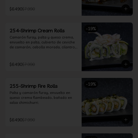
$6.490
$7.990
-
19
%
254-Shrimp Cream Rolls
Camarón furay, palta y queso crema, 
envuelto en palta, cubierto de ceviche 
de camarón, cebolla morada, cilantro, 
salsa acevichada y leche de tigre.
$6.490
$7.990
-
19
%
255-Shrimp Fire Rolls
Palta y camarón furay, envuelto en 
queso crema flambeado, bañado en 
salsa chimichurri.
$6.490
$7.990