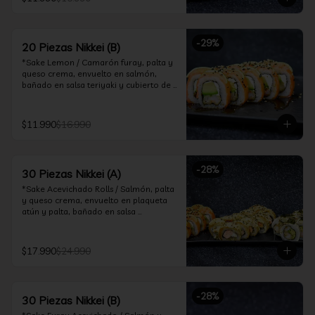
ceviche hot.

*Incluye 2 palitos, 2 soya 30ml, 1 salsa 
teriyaki 30ml
-
29
%
20 Piezas Nikkei (B)
*Sake Lemon / Camarón furay, palta y 
queso crema, envuelto en salmón, 
bañado en salsa teriyaki y cubierto de 
gajos de limón.

*Shrimp Fire Rolls /Palta y camarón 
$11.990
$16.990
furay, envuelto en queso crema 
flambeado, bañado en salsa 
chimichurri.

-
28
%
30 Piezas Nikkei (A)
*Incluye 2 palitos, 2 soya 30ml, 1 salsa 
teriyaki 30ml
*Sake Acevichado Rolls / Salmón, palta 
y queso crema, envuelto en plaqueta 
atún y palta, bañado en salsa 
acevichada de cilantro

*Shrimp Fire Rolls / Palta y camarón 
$17.990
$24.990
furay, envuelto en queso crema 
flambeado, bañado en salsa 
chimichurri.

-
28
%
30 Piezas Nikkei (B)
*Almond Furay / Pollo teriyaki, queso 
crema y almendras tostadas, frito en 