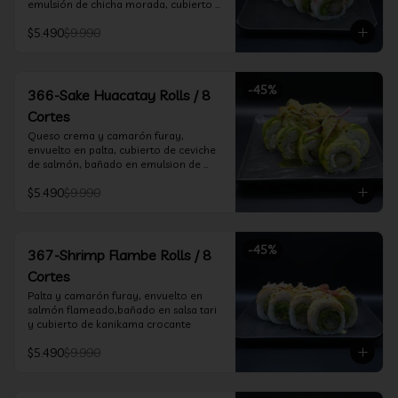
emulsión de chicha morada, cubierto 
de chifle
$5.490
$9.990
-
45
%
366-Sake Huacatay Rolls / 8
Cortes
Queso crema y camarón furay, 
envuelto en palta, cubierto de ceviche 
de salmón, bañado en emulsion de 
chicha morada y salsa huacatay
$5.490
$9.990
-
45
%
367-Shrimp Flambe Rolls / 8
Cortes
Palta y camarón furay, envuelto en  
salmón flameado,bañado en salsa tari 
y cubierto de kanikama crocante
$5.490
$9.990