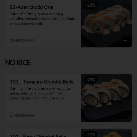
-
28
%
82-Acevichado One
Camarón furay, queso crema y 
cebollín, envuelto en salmón y bañado 
en salsa acevichada
$6.490
$8.990
NO RICE
-
25
%
101 - Tempura Oriental Rolls
Camarón furay, queso crema, salsa 
spicy, cebollín envuelto en nori 
tempurizado, cubierto con salsa 
Acevichada y Shichimi
$7.490
$9.990
-
32
%
102 - Furay Oriental Rolls