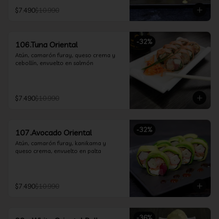
$7.490
$10.990
-
32
%
106.Tuna Oriental
Atún, camarón furay, queso crema y 
cebollín, envuelto en salmón
$7.490
$10.990
-
32
%
107.Avocado Oriental
Atún, camarón furay, kanikama y 
queso crema, envuelto en palta
$7.490
$10.990
-
36
%