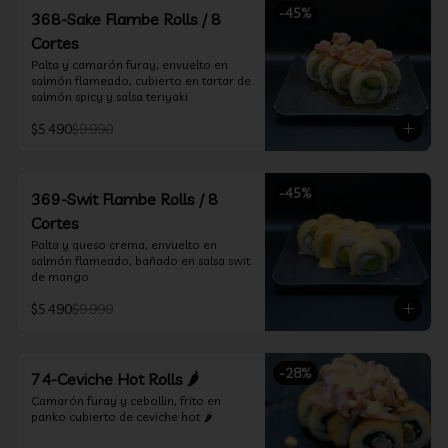
-
45
%
368-Sake Flambe Rolls / 8
Cortes
Palta y camarón furay, envuelto en 
salmón flameado, cubierto en tartar de 
salmón spicy y salsa teriyaki
$5.490
$9.990
-
45
%
369-Swit Flambe Rolls / 8
Cortes
Palta y queso crema, envuelto en 
salmón flameado, bañado en salsa swit 
de mango
$5.490
$9.990
-
28
%
74-Ceviche Hot Rolls 🌶️
Camarón furay y cebollin, frito en 
panko cubierto de ceviche hot 🌶️