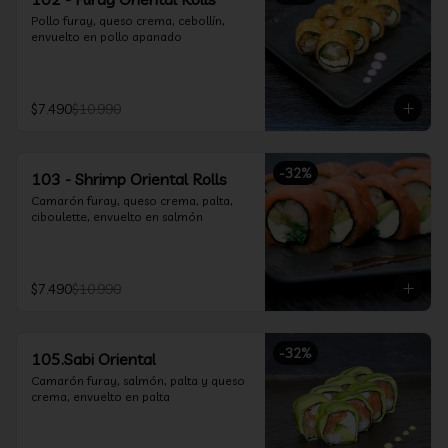
Pollo furay, queso crema, cebollín, 
envuelto en pollo apanado
$7.490
$10.990
-
32
%
103 - Shrimp Oriental Rolls
Camarón furay, queso crema, palta, 
ciboulette, envuelto en salmón
$7.490
$10.990
-
32
%
105.Sabi Oriental
Camarón furay, salmón, palta y queso 
crema, envuelto en palta