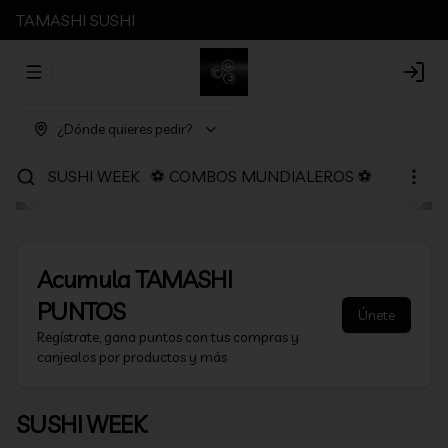
TAMASHI SUSHI
Abrir menu de navegación
Login
¿Dónde quieres pedir?
SUSHI WEEK
⚽ COMBOS MUNDIALEROS ⚽
PROMOC
Acumula
TAMASHI
PUNTOS
Únete
Regístrate, gana puntos con tus compras y
canjealos por productos y más
SUSHI WEEK