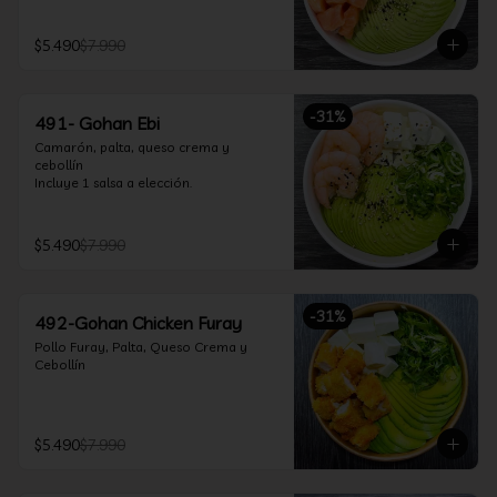
$5.490
$7.990
-
31
%
491- Gohan Ebi
Camarón, palta, queso crema y 
cebollín

Incluye 1 salsa a elección.
$5.490
$7.990
-
31
%
492-Gohan Chicken Furay
Pollo Furay, Palta, Queso Crema y 
Cebollín
$5.490
$7.990