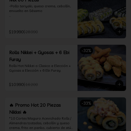
-Pollo teriyaki, queso crema, cebollín, 
envuelto en Sésamo

-Camarón furay, palta, queso crema, 
envuelto en palta.

$19.990
$28.990
-Camarón furay, queso crema, 
cebollín, frito en tempura.

-Pollo teriyaki, queso crema, cebollín, 
-
32
%
Rolls Nikkei + Gyosas + 6 Ebi
frito en tempura.

Furay
-Kanikama, queso crema, envuelto en 
Rolls Hot Nikkei o Clasico a Elección + 
nori (hosomaki)

Gyosas a Elección + 6 Ebi Furay.
-Palta, queso crema, envuelto en nori 
(hosomaki)

$10.990
$16.200
*Incluye 2 palitos, 2 soya 1.5Oz, 1 salsa 
teriyaki 1.5Oz
-
33
%
🔥 Promo Hot 20 Piezas
Nikkei 🔥
*10 Cortes Maguro Acevichado Rolls / 
Almendras tostadas, cebollín y queso 
crema, frito en panko, cubierto de atún 