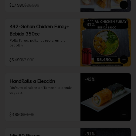
furay, queso crema y cebollín, envuelto 
$17.990
$26.990
en salmón y bañado en salsa 
acevichada

*Incluye 2 palitos, 2 soya 30ml, 1 salsa 
teriyaki 30ml
-
31
%
492-Gohan Chicken Furay+
Bebida 350cc
Pollo furay, palta, queso crema y 
cebollín
$5.490
$7.990
-
43
%
HandRolls a Elección
Disfruta el sabor de Tamashi a donde 
vayas :).
$3.990
$6.990
-
31
%
Mix 60 Piezas