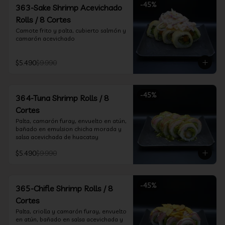
-
45
%
363-Sake Shrimp Acevichado
Rolls / 8 Cortes
Camote frito y palta, cubierto salmón y 
camarón acevichado
$5.490
$9.990
-
45
%
364-Tuna Shrimp Rolls / 8
Cortes
Palta, camarón furay, envuelto en atún, 
bañado en emulsion chicha morada y 
salsa acevichada de huacatay
$5.490
$9.990
-
45
%
365-Chifle Shrimp Rolls / 8
Cortes
Palta, criolla y camarón furay, envuelto 
en atún, bañado en salsa acevichada y 