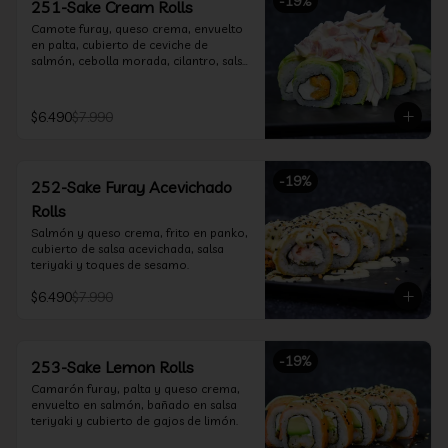
-
19
%
251-Sake Cream Rolls
Camote furay, queso crema, envuelto 
en palta, cubierto de ceviche de 
salmón, cebolla morada, cilantro, salsa 
acevichada y leche de tigre.
$6.490
$7.990
-
19
%
252-Sake Furay Acevichado
Rolls
Salmón y queso crema, frito en panko, 
cubierto de salsa acevichada, salsa 
teriyaki y toques de sesamo.
$6.490
$7.990
-
19
%
253-Sake Lemon Rolls
Camarón furay, palta y queso crema, 
envuelto en salmón, bañado en salsa 
teriyaki y cubierto de gajos de limón.