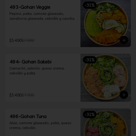
-
31
%
493-Gohan Veggie
Pepino, palta, camote glaseado, 
zanahoria glaseada, cebollín y cancha.
$5.490
$7.990
-
31
%
494- Gohan Sakebi
Camarón, salmón, queso crema, 
cebollín y palta.
$5.490
$7.990
-
31
%
496-Gohan Tuna
Atún, camote glaseado, palta, queso 
crema, cebollín.