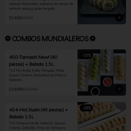
salmón flameado, cubierto en tartar de 
salmón spicy y salsa teriyaki
$5.490
$9.990
⚽ COMBOS MUNDIALEROS ⚽
-
33
%
450-Tamashi New! (40
piezas) + Bebida 1.5L
*10 Teri Rolls: Pollo Teriyaki, Palta, 
Queso Crema, Envueltos en Palta o 
Salmón.

*10 Oklahoma Rolls: Pollo Teriyaki, 
$19.990
$29.990
Palta, Cebollín, Envuelto en Queso 
Crema

*10 Acevichado One: Camarón furay, 
queso crema y cebollín, envuelto en 
-
28
%
salmón y bañado en salsa acevichada

454-Hot Sushi (40 piezas) +
*10 Tempura Rolls: Salmón, Queso 
Bebida 1.5L
Crema, Cebollín, Frito en Tempura.

*Incluye 2 palitos, 2 soya 30ml, 1 salsa 
*10 Tempura Rolls: Salmón, Queso 
teriyaki 30ml
Crema, Cebollín, Frito en Tempura.
