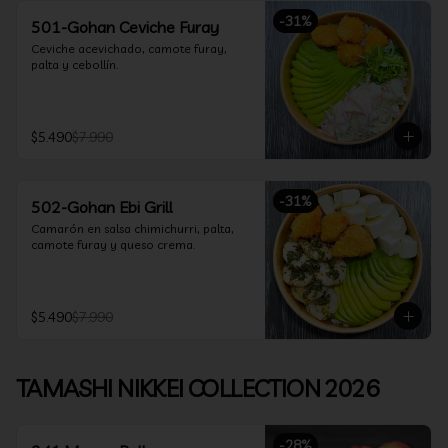
-
31
%
501-Gohan Ceviche Furay
Ceviche acevichado, camote furay, 
palta y cebollín.
$5.490
$7.990
-
31
%
502-Gohan Ebi Grill
Camarón en salsa chimichurri, palta, 
camote furay y queso crema.
$5.490
$7.990
TAMASHI NIKKEI COLLECTION 2026
-
28
%