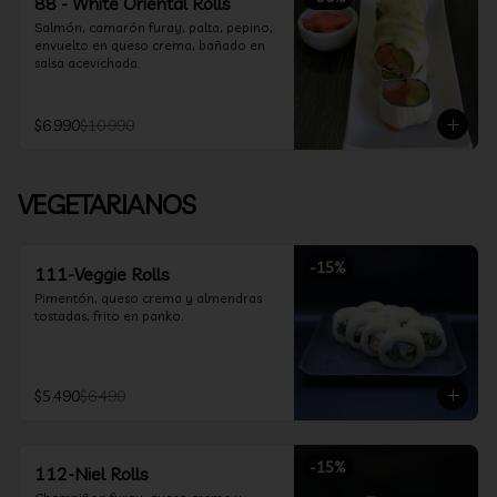
88 - White Oriental Rolls
Salmón, camarón furay, palta, pepino, 
envuelto en queso crema, bañado en 
salsa acevichada.
$6.990
$10.990
VEGETARIANOS
-
15
%
111-Veggie Rolls
Pimentón, queso crema y almendras 
tostadas, frito en panko.
$5.490
$6.490
-
15
%
112-Niel Rolls