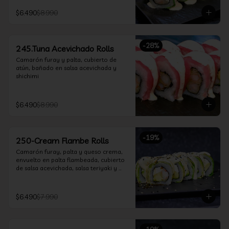
$6.490
$8.990
-
28
%
245.Tuna Acevichado Rolls
Camarón furay y palta, cubierto de 
atún, bañado en salsa acevichada y 
shichimi
$6.490
$8.990
-
19
%
250-Cream Flambe Rolls
Camarón furay, palta y queso crema, 
envuelto en palta flambeada, cubierto 
de salsa acevichada, salsa teriyaki y 
toques de sesamo.
$6.490
$7.990