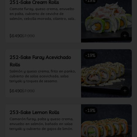
-
19
%
251-Sake Cream Rolls
Camote furay, queso crema, envuelto 
en palta, cubierto de ceviche de 
salmón, cebolla morada, cilantro, salsa 
acevichada y leche de tigre.
$6.490
$7.990
-
19
%
252-Sake Furay Acevichado
Rolls
Salmón y queso crema, frito en panko, 
cubierto de salsa acevichada, salsa 
teriyaki y toques de sesamo.
$6.490
$7.990
-
19
%
253-Sake Lemon Rolls
Camarón furay, palta y queso crema, 
envuelto en salmón, bañado en salsa 
teriyaki y cubierto de gajos de limón.