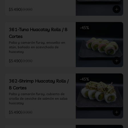
$5.490
$9.990
-
45
%
361-Tuna Huacatay Rolls / 8
Cortes
Palta y camarón furay, envuelto en 
atún, bañado en acevichada de 
huacatay
$5.490
$9.990
-
45
%
362-Shrimp Huacatay Rolls /
8 Cortes
Palta y camarón furay, cubierto de 
criolla de ceviche de salmón en salsa 
huacatay
$5.490
$9.990