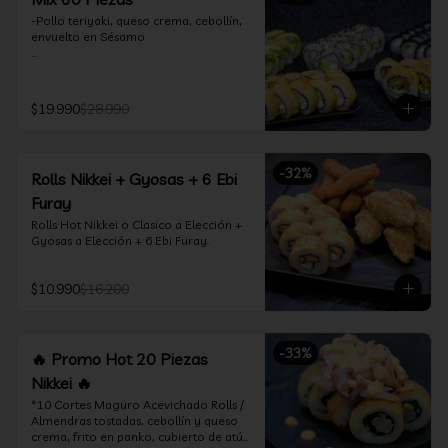
-Pollo teriyaki, queso crema, cebollín, 
envuelto en Sésamo

-Camarón furay, palta, queso crema, 
envuelto en palta.

$19.990
$28.990
-Camarón furay, queso crema, 
cebollín, frito en tempura.

-Pollo teriyaki, queso crema, cebollín, 
-
32
%
Rolls Nikkei + Gyosas + 6 Ebi
frito en tempura.

Furay
-Kanikama, queso crema, envuelto en 
Rolls Hot Nikkei o Clasico a Elección + 
nori (hosomaki)

Gyosas a Elección + 6 Ebi Furay.
-Palta, queso crema, envuelto en nori 
(hosomaki)

$10.990
$16.200
*Incluye 2 palitos, 2 soya 1.5Oz, 1 salsa 
teriyaki 1.5Oz
-
33
%
🔥 Promo Hot 20 Piezas
Nikkei 🔥
*10 Cortes Maguro Acevichado Rolls / 
Almendras tostadas, cebollín y queso 
crema, frito en panko, cubierto de atún 