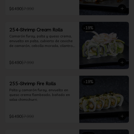
$6.490
$7.990
-
19
%
254-Shrimp Cream Rolls
Camarón furay, palta y queso crema, 
envuelto en palta, cubierto de ceviche 
de camarón, cebolla morada, cilantro, 
salsa acevichada y leche de tigre.
$6.490
$7.990
-
19
%
255-Shrimp Fire Rolls
Palta y camarón furay, envuelto en 
queso crema flambeado, bañado en 
salsa chimichurri.
$6.490
$7.990