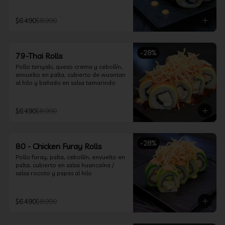
$6.490
$8.990
-
28
%
79-Thai Rolls
Pollo teriyaki, queso crema y cebollín, 
envuelto en palta, cubierto de wuantan 
al hilo y bañado en salsa tamarindo
$6.490
$8.990
-
28
%
80 - Chicken Furay Rolls
Pollo furay, palta, cebollín, envuelto en 
palta, cubierto en salsa huancaína / 
salsa rocoto y papas al hilo
$6.490
$8.990