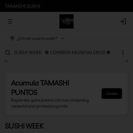
TAMASHI SUSHI
Abrir menu de navegación
Login
¿Dónde quieres pedir?
SUSHI WEEK
⚽ COMBOS MUNDIALEROS ⚽
PROMOC
Acumula
TAMASHI
PUNTOS
Únete
Regístrate, gana puntos con tus compras y
canjealos por productos y más
SUSHI WEEK