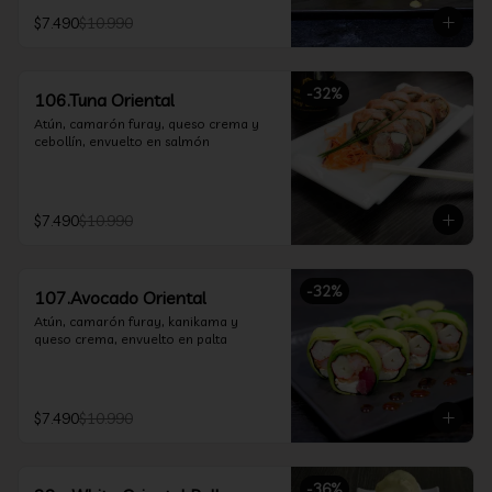
$7.490
$10.990
-
32
%
106.Tuna Oriental
Atún, camarón furay, queso crema y 
cebollín, envuelto en salmón
$7.490
$10.990
-
32
%
107.Avocado Oriental
Atún, camarón furay, kanikama y 
queso crema, envuelto en palta
$7.490
$10.990
-
36
%