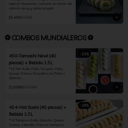
salmón flameado, cubierto en tartar de 
salmón spicy y salsa teriyaki
$5.490
$9.990
⚽ COMBOS MUNDIALEROS ⚽
-
33
%
450-Tamashi New! (40
piezas) + Bebida 1.5L
*10 Teri Rolls: Pollo Teriyaki, Palta, 
Queso Crema, Envueltos en Palta o 
Salmón.

*10 Oklahoma Rolls: Pollo Teriyaki, 
$19.990
$29.990
Palta, Cebollín, Envuelto en Queso 
Crema

*10 Acevichado One: Camarón furay, 
queso crema y cebollín, envuelto en 
-
28
%
salmón y bañado en salsa acevichada

454-Hot Sushi (40 piezas) +
*10 Tempura Rolls: Salmón, Queso 
Bebida 1.5L
Crema, Cebollín, Frito en Tempura.

*Incluye 2 palitos, 2 soya 30ml, 1 salsa 
*10 Tempura Rolls: Salmón, Queso 
teriyaki 30ml
Crema, Cebollín, Frito en Tempura.
