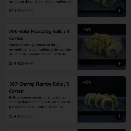
emulsión de chicha morada, cubierto 
de chifle
$5.490
$9.990
-
45
%
366-Sake Huacatay Rolls / 8
Cortes
Queso crema y camarón furay, 
envuelto en palta, cubierto de ceviche 
de salmón, bañado en emulsion de 
chicha morada y salsa huacatay
$5.490
$9.990
-
45
%
367-Shrimp Flambe Rolls / 8
Cortes
Palta y camarón furay, envuelto en  
salmón flameado,bañado en salsa tari 
y cubierto de kanikama crocante
$5.490
$9.990