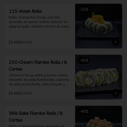
-
15
%
115-Vivian Rolls
Palta, champiñon furay, cebollín, 
envuelto en queso crema, bañado en 
salsa teriyaki, cubierto de mix de papas 
nativas
$5.490
$6.490
-
45
%
250-Cream Flambe Rolls / 8
Cortes
Camarón furay, palta y queso crema, 
envuelto en palta flambeada, cubierto 
de salsa acevichada, salsa teriyaki y 
toques de sesamo.
$5.490
$9.990
-
45
%
368-Sake Flambe Rolls / 8
Cortes
Palta y camarón furay, envuelto en 