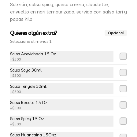
Champiñon furay, queso crema y 
Salmón, salsa spicy, queso crema, ciboulette,
cebollín, envuelto en palta
envuelto en nori tempurizado, servido con salsa tari y
papas hilo
$5.490
$6.490
Quieres algún extra?
Opcional
Seleccione al menos 1
-
15
%
113-Tempura Cream
Salsa Acevichada 1.5 Oz.
Queso crema, champiñon furay y 
+
$500
cebollín frito en tempura.
Salsa Soya 30ml.
+
$500
$5.490
$6.490
Salsa Teriyaki 30ml.
+
$500
-
15
%
Salsa Rocoto 1.5 Oz.
115-Vivian Rolls
+
$500
Palta, champiñon furay, cebollín, 
envuelto en queso crema, bañado en 
Salsa Spicy 1.5 Oz.
salsa teriyaki, cubierto de mix de papas 
+
$500
nativas
Salsa Huancaina 1.5Onz.