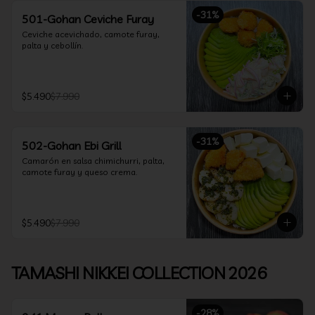
-
31
%
501-Gohan Ceviche Furay
Ceviche acevichado, camote furay, 
palta y cebollín.
$5.490
$7.990
-
31
%
502-Gohan Ebi Grill
Camarón en salsa chimichurri, palta, 
camote furay y queso crema.
$5.490
$7.990
TAMASHI NIKKEI COLLECTION 2026
-
28
%