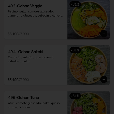
-
31
%
493-Gohan Veggie
Pepino, palta, camote glaseado, 
zanahoria glaseada, cebollín y cancha.
$5.490
$7.990
-
31
%
494- Gohan Sakebi
Camarón, salmón, queso crema, 
cebollín y palta.
$5.490
$7.990
-
31
%
496-Gohan Tuna
Atún, camote glaseado, palta, queso 
crema, cebollín.