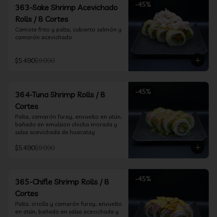
-
45
%
363-Sake Shrimp Acevichado
Rolls / 8 Cortes
Camote frito y palta, cubierto salmón y 
camarón acevichado
$5.490
$9.990
-
45
%
364-Tuna Shrimp Rolls / 8
Cortes
Palta, camarón furay, envuelto en atún, 
bañado en emulsion chicha morada y 
salsa acevichada de huacatay
$5.490
$9.990
-
45
%
365-Chifle Shrimp Rolls / 8
Cortes
Palta, criolla y camarón furay, envuelto 
en atún, bañado en salsa acevichada y 