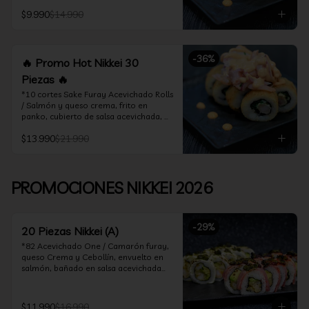
acevichado

$9.990
$14.990
*10 Cortes Ceviche Hot Rolls / 
Camarón furay y cebollín, frito en 
panko cubierto de ceviche hot
-
36
%
🔥 Promo Hot Nikkei 30
Piezas 🔥
*10 cortes Sake Furay Acevichado Rolls 
/ Salmón y queso crema, frito en 
panko, cubierto de salsa acevichada, 
salsa teriyaki y toques de sesamo.

$13.990
$21.990
*10 cortes Ceviche Hot Rolls / Camarón 
furay y cebollín, frito en panko cubierto 
de ceviche hot

PROMOCIONES NIKKEI 2026
*10 cortes Maguro Acevichado Rolls / 
Almendras tostadas, cebollín y queso 
crema, frito en panko, cubierto de atún 
-
29
%
acevichado
20 Piezas Nikkei (A)
*82 Acevichado One / Camarón furay, 
queso Crema y Cebollín, envuelto en 
salmón, bañado en salsa acevichada

*74 Ceviche Hot Rolls / Camarón furay 
y cebollin, frito en panko cubierto de 
$11.990
$16.990