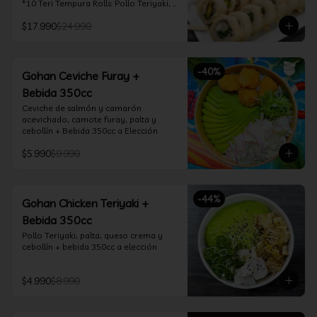
*10 Teri Tempura Rolls: Pollo Teriyaki, 
Queso Crema, Cebollín, Frito en 
$17.990
$24.990
Tempura

*10 Tori Rolls: Camarón Furay, Queso 
Crema, Ciboulette, frito en Panko

*10 Kani Tempura Rolls: Kanikama, 
-
40
%
Queso Crema y Cebollín, frito en 
Gohan Ceviche Furay +
tempura

Bebida 350cc
*Incluye 2 palitos, 2 soya 30ml, 1 salsa 
teriyaki 30ml
Ceviche de salmón y camarón 
acevichado, camote furay, palta y 
cebollín + Bebida 350cc a Elección
$5.990
$9.990
-
44
%
Gohan Chicken Teriyaki +
Bebida 350cc
Pollo Teriyaki, palta, queso crema y 
cebollín + bebida 350cc a elección
$4.990
$8.990