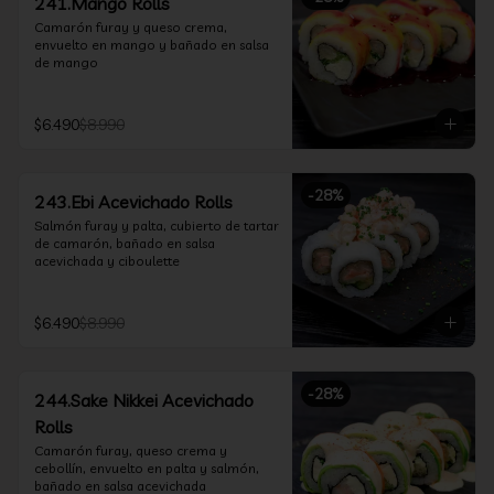
241.Mango Rolls
Camarón furay y queso crema, 
envuelto en mango y bañado en salsa 
de mango
$6.490
$8.990
-
28
%
243.Ebi Acevichado Rolls
Salmón furay y palta, cubierto de tartar 
de camarón, bañado en salsa 
acevichada y ciboulette
$6.490
$8.990
-
28
%
244.Sake Nikkei Acevichado
Rolls
Camarón furay, queso crema y 
cebollín, envuelto en palta y salmón, 
bañado en salsa acevichada