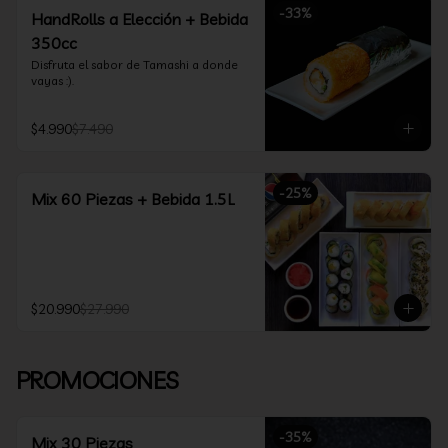
-
33
%
HandRolls a Elección + Bebida
350cc
Disfruta el sabor de Tamashi a donde 
vayas :).
$4.990
$7.490
-
25
%
Mix 60 Piezas + Bebida 1.5L
$20.990
$27.990
PROMOCIONES
-
35
%
Mix 30 Piezas