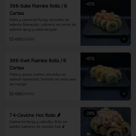
-
45
%
368-Sake Flambe Rolls / 8
Cortes
Palta y camarón furay, envuelto en 
salmón flameado, cubierto en tartar de 
salmón spicy y salsa teriyaki
$5.490
$9.990
-
45
%
369-Swit Flambe Rolls / 8
Cortes
Palta y queso crema, envuelto en 
salmón flameado, bañado en salsa swit 
de mango
$5.490
$9.990
-
28
%
74-Ceviche Hot Rolls 🌶️
Camarón furay y cebollin, frito en 
panko cubierto de ceviche hot 🌶️