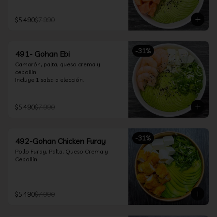
$5.490
$7.990
-
31
%
491- Gohan Ebi
Camarón, palta, queso crema y 
cebollín

Incluye 1 salsa a elección.
$5.490
$7.990
-
31
%
492-Gohan Chicken Furay
Pollo Furay, Palta, Queso Crema y 
Cebollín
$5.490
$7.990