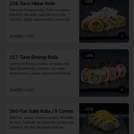
-
19
%
256-Tuna Nikkei Rolls
Camote furay y palta, frito en panko, 
cubierto de atún, cebolla morada, 
cilantro, salsa acevichada y leche de 
tigre.
$6.490
$7.990
-
19
%
257-Tuna Shrimp Rolls
Camarón furay y palta, envuelto en 
atún flambeado, bañado en salsa 
chimichurri y salsa anticuchera furay.
$6.490
$7.990
-
45
%
360-Tari Sake Rolls / 8 Cortes
Salmón, queso crema y palta, envuelto 
en nori, bañado en salsa tari gratinada, 
cubierto de mix de papas nativas