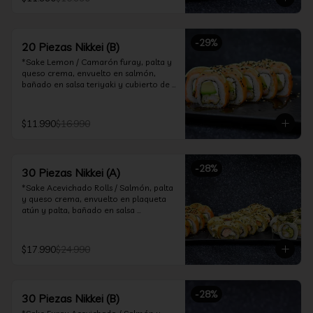
ceviche hot.

*Incluye 2 palitos, 2 soya 30ml, 1 salsa 
teriyaki 30ml
-
29
%
20 Piezas Nikkei (B)
*Sake Lemon / Camarón furay, palta y 
queso crema, envuelto en salmón, 
bañado en salsa teriyaki y cubierto de 
gajos de limón.

*Shrimp Fire Rolls /Palta y camarón 
$11.990
$16.990
furay, envuelto en queso crema 
flambeado, bañado en salsa 
chimichurri.

-
28
%
30 Piezas Nikkei (A)
*Incluye 2 palitos, 2 soya 30ml, 1 salsa 
teriyaki 30ml
*Sake Acevichado Rolls / Salmón, palta 
y queso crema, envuelto en plaqueta 
atún y palta, bañado en salsa 
acevichada de cilantro

*Shrimp Fire Rolls / Palta y camarón 
$17.990
$24.990
furay, envuelto en queso crema 
flambeado, bañado en salsa 
chimichurri.

-
28
%
30 Piezas Nikkei (B)
*Almond Furay / Pollo teriyaki, queso 
crema y almendras tostadas, frito en 