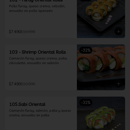
Pollo furay, queso crema, cebollín, 
envuelto en pollo apanado
$7.490
$10.990
-
32
%
103 - Shrimp Oriental Rolls
Camarón furay, queso crema, palta, 
ciboulette, envuelto en salmón
$7.490
$10.990
-
32
%
105.Sabi Oriental
Camarón furay, salmón, palta y queso 
crema, envuelto en palta