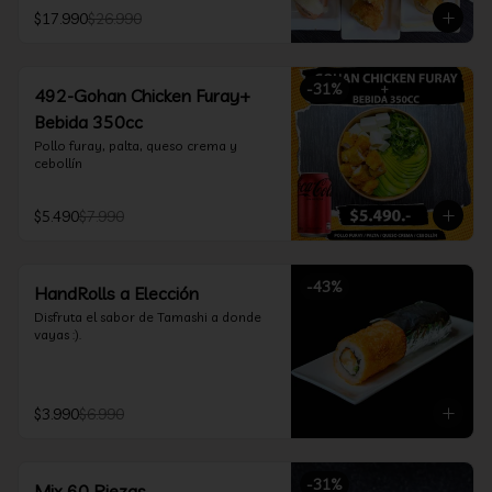
furay, queso crema y cebollín, envuelto 
$17.990
$26.990
en salmón y bañado en salsa 
acevichada

*Incluye 2 palitos, 2 soya 30ml, 1 salsa 
teriyaki 30ml
-
31
%
492-Gohan Chicken Furay+
Bebida 350cc
Pollo furay, palta, queso crema y 
cebollín
$5.490
$7.990
-
43
%
HandRolls a Elección
Disfruta el sabor de Tamashi a donde 
vayas :).
$3.990
$6.990
-
31
%
Mix 60 Piezas