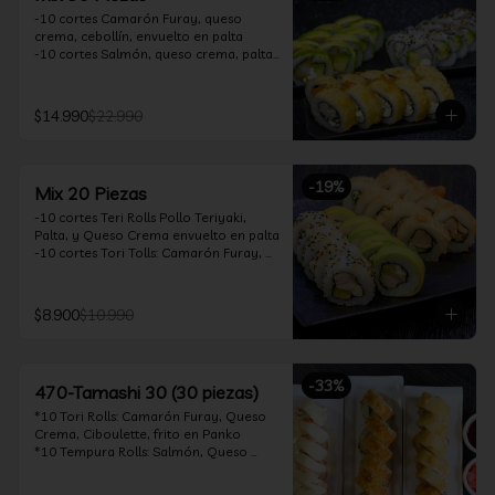
-10 cortes Camarón Furay, queso 
crema, cebollín, envuelto en palta

-10 cortes Salmón, queso crema, palta, 
envuelto en sésamo

-10 cortes Pollo Teriyaki, queso crema, 
cebollín, frito en tempura

$14.990
$22.990
*Incluye 2 soya 30ml / 2 palitos / 1 salsa 
teriyaki 30ml
-
19
%
Mix 20 Piezas
-10 cortes Teri Rolls Pollo Teriyaki, 
Palta, y Queso Crema envuelto en palta

-10 cortes Tori Tolls: Camarón Furay, 
Queso Crema, Cebollín, frito en Panko

*Incluye 1 soya 30ml / 1 palitos / 1 salsa 
teriyaki 30ml
$8.900
$10.990
-
33
%
470-Tamashi 30 (30 piezas)
*10 Tori Rolls: Camarón Furay, Queso 
Crema, Ciboulette, frito en Panko

*10 Tempura Rolls: Salmón, Queso 
Crema, Cebollín, Frito en Tempura.

*10 Acevichado One Rolls: Camarón 