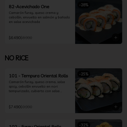
-
28
%
82-Acevichado One
Camarón furay, queso crema y 
cebollín, envuelto en salmón y bañado 
en salsa acevichada
$6.490
$8.990
NO RICE
-
25
%
101 - Tempura Oriental Rolls
Camarón furay, queso crema, salsa 
spicy, cebollín envuelto en nori 
tempurizado, cubierto con salsa 
Acevichada y Shichimi
$7.490
$9.990
-
32
%
102 - Furay Oriental Rolls