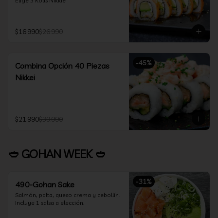
Elige 3 Rolls Nikkie
$16.990
$26.990
-
45
%
Combina Opción 40 Piezas
Nikkei
$21.990
$39.990
🥙 GOHAN WEEK 🥙
-
31
%
490-Gohan Sake
Salmón, palta, queso crema y cebollín.

Incluye 1 salsa a elección.