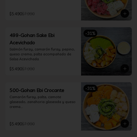
$5.490
$7.990
-
31
%
499-Gohan Sake Ebi
Acevichado
Salmón furay, camarón furay, pepino, 
queso crema, palta acompañado de 
Salsa Acevichada.
$5.490
$7.990
-
31
%
500-Gohan Ebi Crocante
Camarón furay, palta, camote 
glaseado, zanahoria glaseada y queso 
crema.

Incluye 1 salsa a elección.
$5.490
$7.990