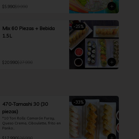
$5.990
$9.990
-
25
%
Mix 60 Piezas + Bebida
1.5L
$20.990
$27.990
-
33
%
470-Tamashi 30 (30
piezas)
*10 Tori Rolls: Camarón Furay, 
Queso Crema, Ciboulette, frito en 
Panko

*10 Tempura Rolls: Salmón, Queso 
$17.990
$26.990
Crema, Cebollín, Frito en Tempura.
