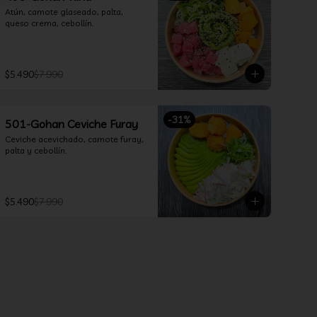
Atún, camote glaseado, palta, 
queso crema, cebollín.
$5.490
$7.990
-
31
%
501-Gohan Ceviche Furay
Ceviche acevichado, camote furay, 
palta y cebollín.
$5.490
$7.990