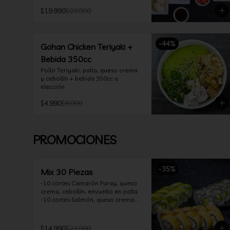
*10 Oklahoma Rolls: Pollo Teriyaki, 
$19.990
$29.990
Palta, Cebollín, Envuelto en Queso 
Crema

*10 Acevichado One: Camarón 
furay, queso crema y cebollín, 
-
44
%
envuelto en salmón y bañado en 
Gohan Chicken Teriyaki +
salsa acevichada

Bebida 350cc
*10 Tempura Rolls: Salmón, Queso 
Crema, Cebollín, Frito en Tempura.

Pollo Teriyaki, palta, queso crema 
*Incluye 2 palitos, 2 soya 30ml, 1 
y cebollín + bebida 350cc a 
salsa teriyaki 30ml
elección
$4.990
$8.990
PROMOCIONES
-
35
%
Mix 30 Piezas
-10 cortes Camarón Furay, queso 
crema, cebollín, envuelto en palta

-10 cortes Salmón, queso crema, 
palta, envuelto en sésamo

-10 cortes Pollo Teriyaki, queso 
crema, cebollín, frito en tempura

$14.990
$22.990