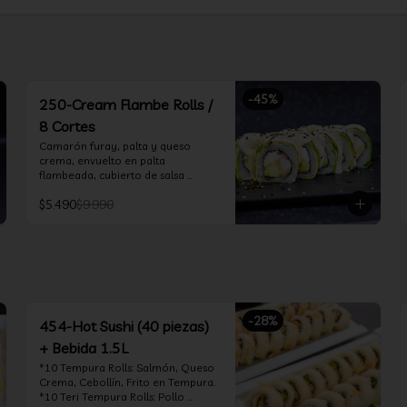
-
45
%
250-Cream Flambe Rolls /
8 Cortes
Camarón furay, palta y queso 
crema, envuelto en palta 
flambeada, cubierto de salsa 
acevichada, salsa teriyaki y toques 
$5.490
$9.990
de sesamo.
-
28
%
454-Hot Sushi (40 piezas)
+ Bebida 1.5L
*10 Tempura Rolls: Salmón, Queso 
Crema, Cebollín, Frito en Tempura.

*10 Teri Tempura Rolls: Pollo 