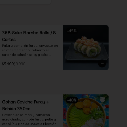
-
45
%
368-Sake Flambe Rolls / 8
Cortes
Palta y camarón furay, envuelto en 
salmón flameado, cubierto en 
tartar de salmón spicy y salsa 
teriyaki
$5.490
$9.990
-
40
%
Gohan Ceviche Furay +
Bebida 350cc
Ceviche de salmón y camarón 
acevichado, camote furay, palta y 
cebollín + Bebida 350cc a Elección