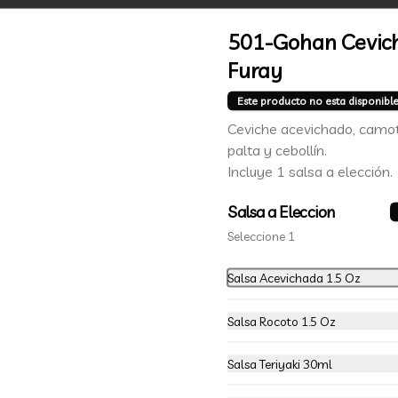
-
29
%
501-Gohan Cevic
20 Piezas Nikkei (B)
*Sake Lemon / Camarón furay, 
Furay
palta y queso crema, envuelto en 
salmón, bañado en salsa teriyaki y 
cubierto de gajos de limón.

Este producto no esta disponibl
Ceviche acevichado, camot
*Shrimp Fire Rolls /Palta y camarón 
$11.990
$16.990
furay, envuelto en queso crema 
palta y cebollín.
flambeado, bañado en salsa 
Incluye 1 salsa a elección.
chimichurri.

*Incluye 2 palitos, 2 soya 30ml, 1 
Salsa a Eleccion
salsa teriyaki 30ml
Seleccione 1
Salsa Acevichada 1.5 Oz
Salsa Rocoto 1.5 Oz
Salsa Teriyaki 30ml