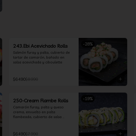
-
28
%
243.Ebi Acevichado Rolls
Salmón furay y palta, cubierto de 
tartar de camarón, bañado en 
salsa acevichada y ciboulette
$6.490
$8.990
-
19
%
250-Cream Flambe Rolls
Camarón furay, palta y queso 
crema, envuelto en palta 
flambeada, cubierto de salsa 
acevichada, salsa teriyaki y toques 
de sesamo.
$6.490
$7.990