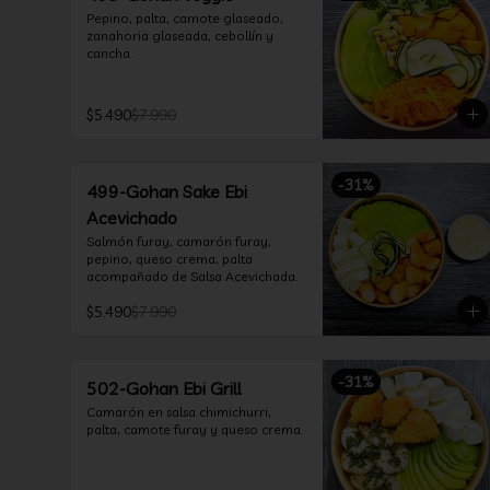
Pepino, palta, camote glaseado, 
zanahoria glaseada, cebollín y 
cancha.
$5.490
$7.990
-
31
%
499-Gohan Sake Ebi
Acevichado
Salmón furay, camarón furay, 
pepino, queso crema, palta 
acompañado de Salsa Acevichada.
$5.490
$7.990
-
31
%
502-Gohan Ebi Grill
Camarón en salsa chimichurri, 
palta, camote furay y queso crema.