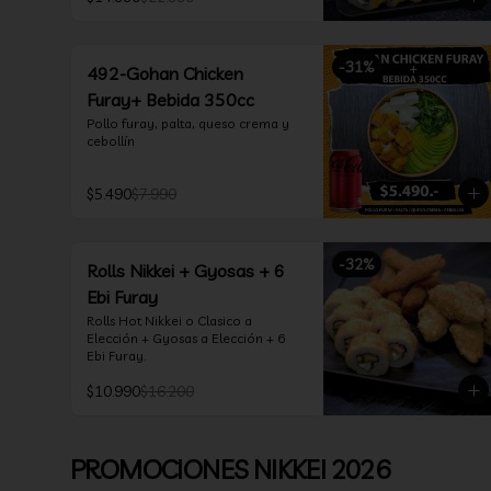
*Incluye 2 soya 30ml / 2 palitos / 1 
salsa teriyaki 30ml
-
31
%
492-Gohan Chicken
Furay+ Bebida 350cc
Pollo furay, palta, queso crema y 
cebollín
$5.490
$7.990
-
32
%
Rolls Nikkei + Gyosas + 6
Ebi Furay
Rolls Hot Nikkei o Clasico a 
Elección + Gyosas a Elección + 6 
Ebi Furay.
$10.990
$16.200
PROMOCIONES NIKKEI 2026