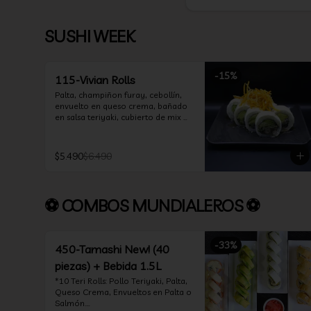
SUSHI WEEK
-
15
%
115-Vivian Rolls
Palta, champiñon furay, cebollín, 
envuelto en queso crema, bañado 
en salsa teriyaki, cubierto de mix 
de papas nativas
$5.490
$6.490
⚽ COMBOS MUNDIALEROS ⚽
-
33
%
450-Tamashi New! (40
piezas) + Bebida 1.5L
*10 Teri Rolls: Pollo Teriyaki, Palta, 
Queso Crema, Envueltos en Palta o 
Salmón.
