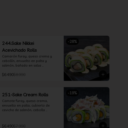
-
28
%
244.Sake Nikkei
Acevichado Rolls
Camarón furay, queso crema y 
cebollín, envuelto en palta y 
salmón, bañado en salsa 
acevichada
$6.490
$8.990
-
19
%
251-Sake Cream Rolls
Camote furay, queso crema, 
envuelto en palta, cubierto de 
ceviche de salmón, cebolla 
morada, cilantro, salsa acevichada 
y leche de tigre.
$6.490
$7.990