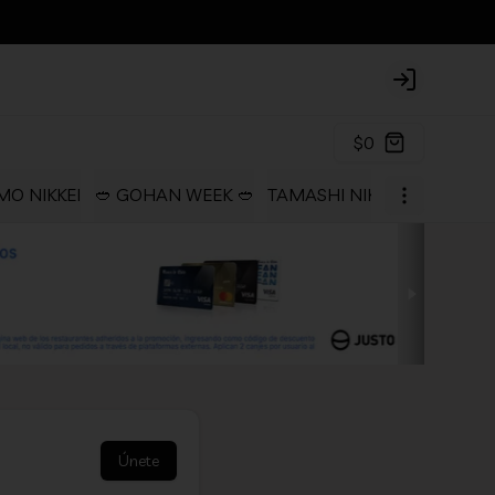
Login
$0
O NIKKEI
🥙 GOHAN WEEK 🥙
TAMASHI NIKKEI COLLECTI
Únete