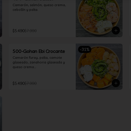
Camarón, salmón, queso crema, 
cebollín y palta.
$5.490
$7.990
-
31
%
500-Gohan Ebi Crocante
Camarón furay, palta, camote 
glaseado, zanahoria glaseada y 
queso crema.

Incluye 1 salsa a elección.
$5.490
$7.990