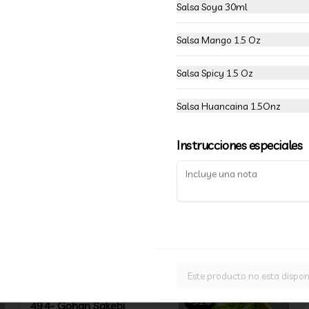
Salsa Soya 30ml
-
37
%
Combina Opción 30 Piezas
Nikkei
Salsa Mango 1.5 Oz
Elige 3 Rolls Nikkie
Salsa Spicy 1.5 Oz
$16.990
$26.990
Salsa Huancaina 1.5Onz
Instrucciones especiales
-
31
%
491- Gohan Ebi
Camarón, palta, queso crema y 
cebollín

Incluye 1 salsa a elección.
$5.490
$7.990
Este producto no esta dispon
-
31
%
494- Gohan Sakebi