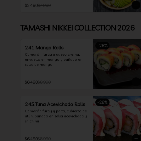
$5.490
$7.990
TAMASHI NIKKEI COLLECTION 2026
-
28
%
241.Mango Rolls
Camarón furay y queso crema, 
envuelto en mango y bañado en 
salsa de mango
$6.490
$8.990
-
28
%
245.Tuna Acevichado Rolls
Camarón furay y palta, cubierto de 
atún, bañado en salsa acevichada y 
shichimi
$6.490
$8.990