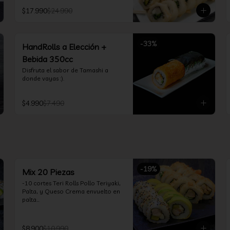
Teriyaki, Queso Crema, Cebollín, 
$17.990
$24.990
Frito en Tempura

*10 Tori Rolls: Camarón Furay, 
Queso Crema, Ciboulette, frito en 
Panko

-
33
%
*10 Kani Tempura Rolls: Kanikama, 
HandRolls a Elección +
Queso Crema y Cebollín, frito en 
Bebida 350cc
tempura

*Incluye 2 palitos, 2 soya 30ml, 1 
Disfruta el sabor de Tamashi a 
salsa teriyaki 30ml
donde vayas :).
$4.990
$7.490
-
19
%
Mix 20 Piezas
-10 cortes Teri Rolls Pollo Teriyaki, 
Palta, y Queso Crema envuelto en 
palta

-10 cortes Tori Tolls: Camarón 
Furay, Queso Crema, Cebollín, frito 
en Panko

$8.900
$10.990