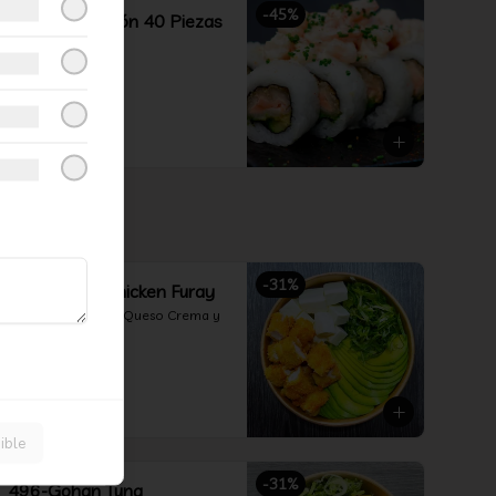
-
45
%
Combina Opción 40 Piezas
Nikkei
$21.990
$39.990
-
31
%
492-Gohan Chicken Furay
Pollo Furay, Palta, Queso Crema y 
Cebollín
$5.490
$7.990
ible
-
31
%
496-Gohan Tuna