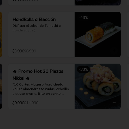
*Incluye 1 soya 30ml / 1 palitos / 1 
salsa teriyaki 30ml
-
43
%
HandRolls a Elección
Disfruta el sabor de Tamashi a 
donde vayas :).
$3.990
$6.990
-
33
%
🔥 Promo Hot 20 Piezas
Nikkei 🔥
*10 Cortes Maguro Acevichado 
Rolls / Almendras tostadas, cebollín 
y queso crema, frito en panko, 
cubierto de atún acevichado

$9.990
$14.990
*10 Cortes Ceviche Hot Rolls / 
Camarón furay y cebollín, frito en 
panko cubierto de ceviche hot