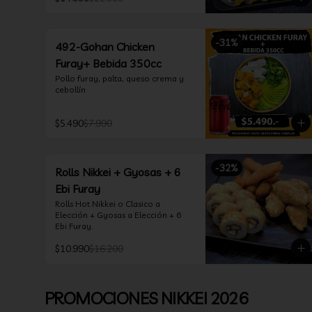
*Incluye 2 soya 30ml / 2 palitos / 1 
salsa teriyaki 30ml
-
31
%
492-Gohan Chicken
Furay+ Bebida 350cc
Pollo furay, palta, queso crema y 
cebollín
$5.490
$7.990
-
32
%
Rolls Nikkei + Gyosas + 6
Ebi Furay
Rolls Hot Nikkei o Clasico a 
Elección + Gyosas a Elección + 6 
Ebi Furay.
$10.990
$16.200
PROMOCIONES NIKKEI 2026