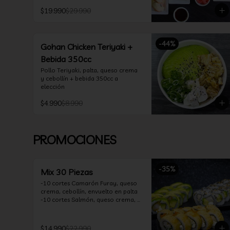
*10 Oklahoma Rolls: Pollo Teriyaki, 
$19.990
$29.990
Palta, Cebollín, Envuelto en Queso 
Crema

*10 Acevichado One: Camarón 
furay, queso crema y cebollín, 
-
44
%
envuelto en salmón y bañado en 
Gohan Chicken Teriyaki +
salsa acevichada

Bebida 350cc
*10 Tempura Rolls: Salmón, Queso 
Crema, Cebollín, Frito en Tempura.

Pollo Teriyaki, palta, queso crema 
*Incluye 2 palitos, 2 soya 30ml, 1 
y cebollín + bebida 350cc a 
salsa teriyaki 30ml
elección
$4.990
$8.990
PROMOCIONES
-
35
%
Mix 30 Piezas
-10 cortes Camarón Furay, queso 
crema, cebollín, envuelto en palta

-10 cortes Salmón, queso crema, 
palta, envuelto en sésamo

-10 cortes Pollo Teriyaki, queso 
crema, cebollín, frito en tempura

$14.990
$22.990