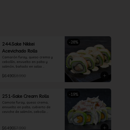
-
28
%
244.Sake Nikkei
Acevichado Rolls
Camarón furay, queso crema y 
cebollín, envuelto en palta y 
salmón, bañado en salsa 
acevichada
$6.490
$8.990
-
19
%
251-Sake Cream Rolls
Camote furay, queso crema, 
envuelto en palta, cubierto de 
ceviche de salmón, cebolla 
morada, cilantro, salsa acevichada 
y leche de tigre.
$6.490
$7.990