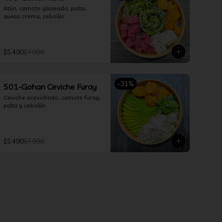
Atún, camote glaseado, palta, 
queso crema, cebollín.
$5.490
$7.990
-
31
%
501-Gohan Ceviche Furay
Ceviche acevichado, camote furay, 
palta y cebollín.
$5.490
$7.990