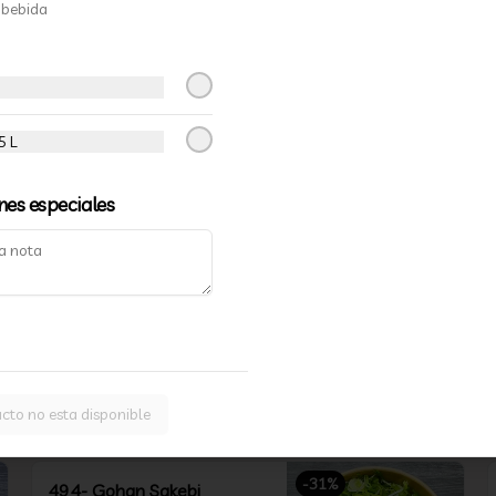
 bebida
-
37
%
Combina Opción 30 Piezas
Nikkei
Elige 3 Rolls Nikkie
5 L
$16.990
$26.990
nes especiales
-
31
%
491- Gohan Ebi
Camarón, palta, queso crema y 
cebollín

Incluye 1 salsa a elección.
$5.490
$7.990
cto no esta disponible
-
31
%
494- Gohan Sakebi