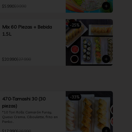
$5.990
$9.990
-
25
%
Mix 60 Piezas + Bebida
1.5L
$20.990
$27.990
-
33
%
470-Tamashi 30 (30
piezas)
*10 Tori Rolls: Camarón Furay, 
Queso Crema, Ciboulette, frito en 
Panko

*10 Tempura Rolls: Salmón, Queso 
$17.990
$26.990
Crema, Cebollín, Frito en Tempura.
