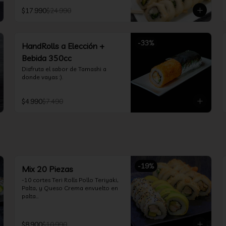
Teriyaki, Queso Crema, Cebollín, 
$17.990
$24.990
Frito en Tempura

*10 Tori Rolls: Camarón Furay, 
Queso Crema, Ciboulette, frito en 
Panko

-
33
%
*10 Kani Tempura Rolls: Kanikama, 
HandRolls a Elección +
Queso Crema y Cebollín, frito en 
Bebida 350cc
tempura

*Incluye 2 palitos, 2 soya 30ml, 1 
Disfruta el sabor de Tamashi a 
salsa teriyaki 30ml
donde vayas :).
$4.990
$7.490
-
19
%
Mix 20 Piezas
-10 cortes Teri Rolls Pollo Teriyaki, 
Palta, y Queso Crema envuelto en 
palta

-10 cortes Tori Tolls: Camarón 
Furay, Queso Crema, Cebollín, frito 
en Panko

$8.900
$10.990