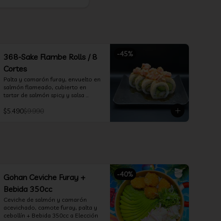
-
45
%
368-Sake Flambe Rolls / 8
Cortes
Palta y camarón furay, envuelto en 
salmón flameado, cubierto en 
tartar de salmón spicy y salsa 
teriyaki
$5.490
$9.990
-
40
%
Gohan Ceviche Furay +
Bebida 350cc
Ceviche de salmón y camarón 
acevichado, camote furay, palta y 
cebollín + Bebida 350cc a Elección