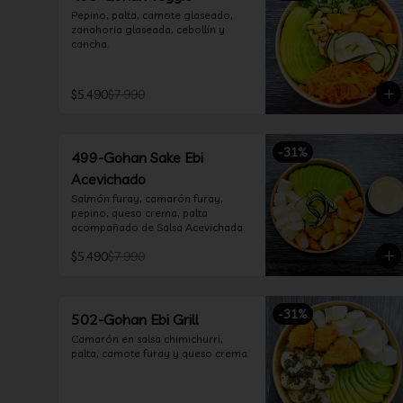
Pepino, palta, camote glaseado, 
zanahoria glaseada, cebollín y 
cancha.
$5.490
$7.990
-
31
%
499-Gohan Sake Ebi
Acevichado
Salmón furay, camarón furay, 
pepino, queso crema, palta 
acompañado de Salsa Acevichada.
$5.490
$7.990
-
31
%
502-Gohan Ebi Grill
Camarón en salsa chimichurri, 
palta, camote furay y queso crema.