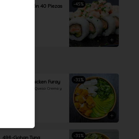
-
45
%
Combina Opción 40 Piezas
Nikkei
$21.990
$39.990
-
31
%
492-Gohan Chicken Furay
Pollo Furay, Palta, Queso Crema y 
Cebollín
$5.490
$7.990
-
31
%
496-Gohan Tuna