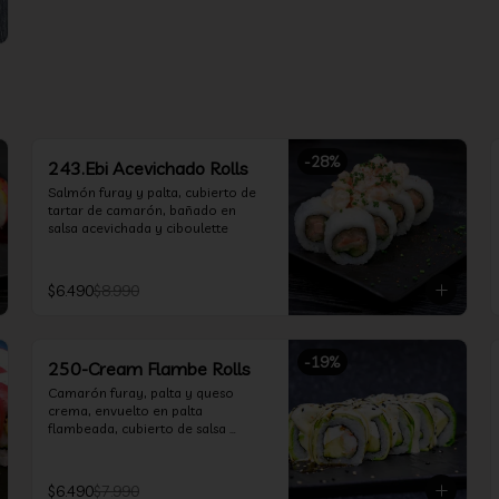
-
28
%
243.Ebi Acevichado Rolls
Salmón furay y palta, cubierto de 
tartar de camarón, bañado en 
salsa acevichada y ciboulette
$6.490
$8.990
-
19
%
250-Cream Flambe Rolls
Camarón furay, palta y queso 
crema, envuelto en palta 
flambeada, cubierto de salsa 
acevichada, salsa teriyaki y toques 
de sesamo.
$6.490
$7.990