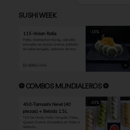
SUSHI WEEK
-
15
%
115-Vivian Rolls
Palta, champiñon furay, cebollín, 
envuelto en queso crema, bañado 
en salsa teriyaki, cubierto de mix 
de papas nativas
$5.490
$6.490
⚽ COMBOS MUNDIALEROS ⚽
-
33
%
450-Tamashi New! (40
piezas) + Bebida 1.5L
*10 Teri Rolls: Pollo Teriyaki, Palta, 
Queso Crema, Envueltos en Palta o 
Salmón.
