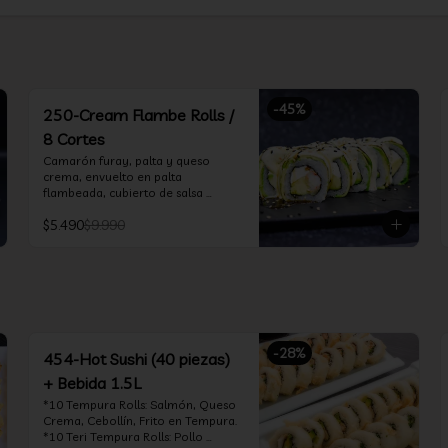
-
45
%
250-Cream Flambe Rolls /
8 Cortes
Camarón furay, palta y queso 
crema, envuelto en palta 
flambeada, cubierto de salsa 
acevichada, salsa teriyaki y toques 
$5.490
$9.990
de sesamo.
-
28
%
454-Hot Sushi (40 piezas)
+ Bebida 1.5L
*10 Tempura Rolls: Salmón, Queso 
Crema, Cebollín, Frito en Tempura.

*10 Teri Tempura Rolls: Pollo 