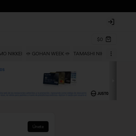
Login
$0
O NIKKEI
🥙 GOHAN WEEK 🥙
TAMASHI NIKKEI COLLECTI
Únete