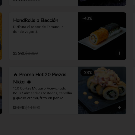
*Incluye 1 soya 30ml / 1 palitos / 1 
salsa teriyaki 30ml
-
43
%
HandRolls a Elección
Disfruta el sabor de Tamashi a 
donde vayas :).
$3.990
$6.990
-
33
%
🔥 Promo Hot 20 Piezas
Nikkei 🔥
*10 Cortes Maguro Acevichado 
Rolls / Almendras tostadas, cebollín 
y queso crema, frito en panko, 
cubierto de atún acevichado

$9.990
$14.990
*10 Cortes Ceviche Hot Rolls / 
Camarón furay y cebollín, frito en 
panko cubierto de ceviche hot