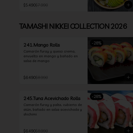
$5.490
$7.990
TAMASHI NIKKEI COLLECTION 2026
-
28
%
241.Mango Rolls
Camarón furay y queso crema, 
envuelto en mango y bañado en 
salsa de mango
$6.490
$8.990
-
28
%
245.Tuna Acevichado Rolls
Camarón furay y palta, cubierto de 
atún, bañado en salsa acevichada y 
shichimi
$6.490
$8.990