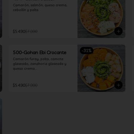
Camarón, salmón, queso crema, 
cebollín y palta.
$5.490
$7.990
-
31
%
500-Gohan Ebi Crocante
Camarón furay, palta, camote 
glaseado, zanahoria glaseada y 
queso crema.

Incluye 1 salsa a elección.
$5.490
$7.990