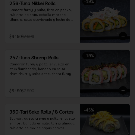
-
19
%
256-Tuna Nikkei Rolls
Camote furay y palta, frito en panko, 
cubierto de atún, cebolla morada, 
cilantro, salsa acevichada y leche de 
tigre.
$6.490
$7.990
-
19
%
257-Tuna Shrimp Rolls
Camarón furay y palta, envuelto en 
atún flambeado, bañado en salsa 
chimichurri y salsa anticuchera furay.
$6.490
$7.990
-
45
%
360-Tari Sake Rolls / 8 Cortes
Salmón, queso crema y palta, envuelto 
en nori, bañado en salsa tari gratinada, 
cubierto de mix de papas nativas