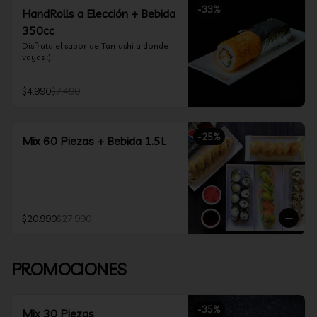
-
33
%
HandRolls a Elección + Bebida
350cc
Disfruta el sabor de Tamashi a donde 
vayas :).
$4.990
$7.490
-
25
%
Mix 60 Piezas + Bebida 1.5L
$20.990
$27.990
PROMOCIONES
-
35
%
Mix 30 Piezas