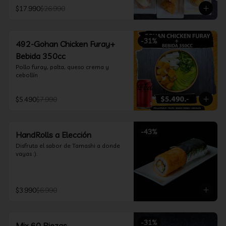
furay, queso crema y cebollín, envuelto 
$17.990
$26.990
en salmón y bañado en salsa 
acevichada

*Incluye 2 palitos, 2 soya 30ml, 1 salsa 
teriyaki 30ml
-
31
%
492-Gohan Chicken Furay+
Bebida 350cc
Pollo furay, palta, queso crema y 
cebollín
$5.490
$7.990
-
43
%
HandRolls a Elección
Disfruta el sabor de Tamashi a donde 
vayas :).
$3.990
$6.990
-
31
%
Mix 60 Piezas