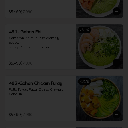
$5.490
$7.990
-
31
%
491- Gohan Ebi
Camarón, palta, queso crema y 
cebollín

Incluye 1 salsa a elección.
$5.490
$7.990
-
31
%
492-Gohan Chicken Furay
Pollo Furay, Palta, Queso Crema y 
Cebollín
$5.490
$7.990