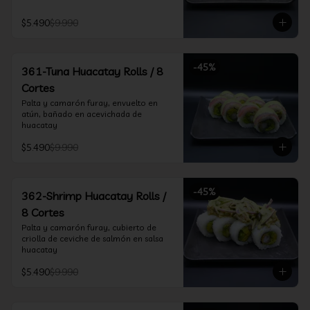
$5.490
$9.990
-
45
%
361-Tuna Huacatay Rolls / 8
Cortes
Palta y camarón furay, envuelto en 
atún, bañado en acevichada de 
huacatay
$5.490
$9.990
-
45
%
362-Shrimp Huacatay Rolls /
8 Cortes
Palta y camarón furay, cubierto de 
criolla de ceviche de salmón en salsa 
huacatay
$5.490
$9.990