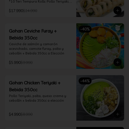
*10 Teri Tempura Rolls: Pollo Teriyaki, 
Queso Crema, Cebollín, Frito en 
$17.990
$24.990
Tempura

*10 Tori Rolls: Camarón Furay, Queso 
Crema, Ciboulette, frito en Panko

*10 Kani Tempura Rolls: Kanikama, 
-
40
%
Queso Crema y Cebollín, frito en 
Gohan Ceviche Furay +
tempura

Bebida 350cc
*Incluye 2 palitos, 2 soya 30ml, 1 salsa 
teriyaki 30ml
Ceviche de salmón y camarón 
acevichado, camote furay, palta y 
cebollín + Bebida 350cc a Elección
$5.990
$9.990
-
44
%
Gohan Chicken Teriyaki +
Bebida 350cc
Pollo Teriyaki, palta, queso crema y 
cebollín + bebida 350cc a elección
$4.990
$8.990