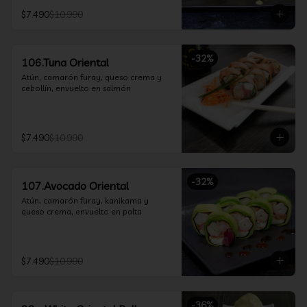
$7.490
$10.990
-
32
%
106.Tuna Oriental
Atún, camarón furay, queso crema y 
cebollín, envuelto en salmón
$7.490
$10.990
-
32
%
107.Avocado Oriental
Atún, camarón furay, kanikama y 
queso crema, envuelto en palta
$7.490
$10.990
-
36
%