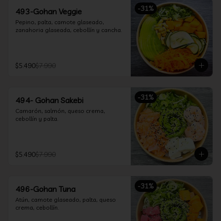
-
31
%
493-Gohan Veggie
Pepino, palta, camote glaseado, 
zanahoria glaseada, cebollín y cancha.
$5.490
$7.990
-
31
%
494- Gohan Sakebi
Camarón, salmón, queso crema, 
cebollín y palta.
$5.490
$7.990
-
31
%
496-Gohan Tuna
Atún, camote glaseado, palta, queso 
crema, cebollín.