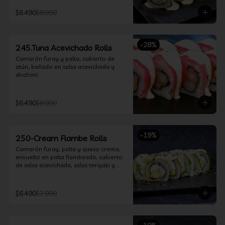
$6.490
$8.990
-
28
%
245.Tuna Acevichado Rolls
Camarón furay y palta, cubierto de 
atún, bañado en salsa acevichada y 
shichimi
$6.490
$8.990
-
19
%
250-Cream Flambe Rolls
Camarón furay, palta y queso crema, 
envuelto en palta flambeada, cubierto 
de salsa acevichada, salsa teriyaki y 
toques de sesamo.
$6.490
$7.990