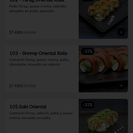
Pollo furay, queso crema, cebollín, 
envuelto en pollo apanado
$7.490
$10.990
-
32
%
103 - Shrimp Oriental Rolls
Camarón furay, queso crema, palta, 
ciboulette, envuelto en salmón
$7.490
$10.990
-
32
%
105.Sabi Oriental
Camarón furay, salmón, palta y queso 
crema, envuelto en palta