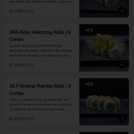
emulsión de chicha morada, cubierto 
de chifle
$5.490
$9.990
-
45
%
366-Sake Huacatay Rolls / 8
Cortes
Queso crema y camarón furay, 
envuelto en palta, cubierto de ceviche 
de salmón, bañado en emulsion de 
chicha morada y salsa huacatay
$5.490
$9.990
-
45
%
367-Shrimp Flambe Rolls / 8
Cortes
Palta y camarón furay, envuelto en  
salmón flameado,bañado en salsa tari 
y cubierto de kanikama crocante
$5.490
$9.990