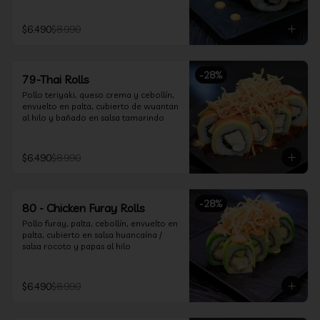
$6.490
$8.990
-
28
%
79-Thai Rolls
Pollo teriyaki, queso crema y cebollín, 
envuelto en palta, cubierto de wuantan 
al hilo y bañado en salsa tamarindo
$6.490
$8.990
-
28
%
80 - Chicken Furay Rolls
Pollo furay, palta, cebollín, envuelto en 
palta, cubierto en salsa huancaína / 
salsa rocoto y papas al hilo
$6.490
$8.990