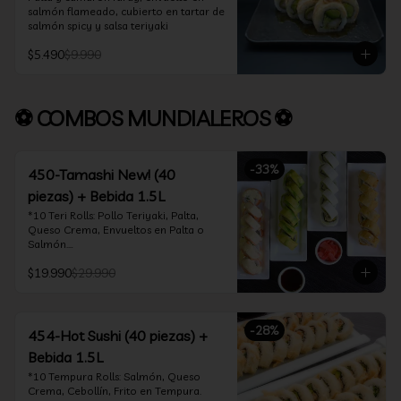
salmón flameado, cubierto en tartar de 
salmón spicy y salsa teriyaki
$5.490
$9.990
⚽ COMBOS MUNDIALEROS ⚽
-
33
%
450-Tamashi New! (40
piezas) + Bebida 1.5L
*10 Teri Rolls: Pollo Teriyaki, Palta, 
Queso Crema, Envueltos en Palta o 
Salmón.

*10 Oklahoma Rolls: Pollo Teriyaki, 
$19.990
$29.990
Palta, Cebollín, Envuelto en Queso 
Crema

*10 Acevichado One: Camarón furay, 
queso crema y cebollín, envuelto en 
-
28
%
salmón y bañado en salsa acevichada

454-Hot Sushi (40 piezas) +
*10 Tempura Rolls: Salmón, Queso 
Bebida 1.5L
Crema, Cebollín, Frito en Tempura.

*Incluye 2 palitos, 2 soya 30ml, 1 salsa 
*10 Tempura Rolls: Salmón, Queso 
teriyaki 30ml
Crema, Cebollín, Frito en Tempura.
