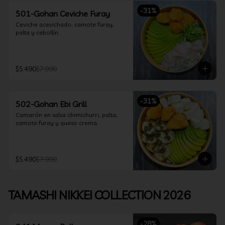
-
31
%
501-Gohan Ceviche Furay
Ceviche acevichado, camote furay, 
palta y cebollín.
$5.490
$7.990
-
31
%
502-Gohan Ebi Grill
Camarón en salsa chimichurri, palta, 
camote furay y queso crema.
$5.490
$7.990
TAMASHI NIKKEI COLLECTION 2026
-
28
%