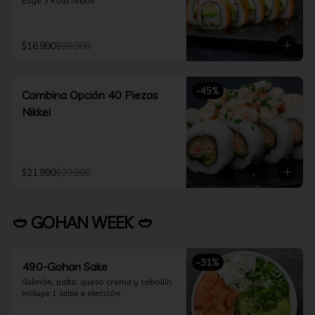
Elige 3 Rolls Nikkie
$16.990
$26.990
-
45
%
Combina Opción 40 Piezas
Nikkei
$21.990
$39.990
🥙 GOHAN WEEK 🥙
-
31
%
490-Gohan Sake
Salmón, palta, queso crema y cebollín.

Incluye 1 salsa a elección.