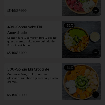
$5.490
$7.990
-
31
%
499-Gohan Sake Ebi
Acevichado
Salmón furay, camarón furay, pepino, 
queso crema, palta acompañado de 
Salsa Acevichada.
$5.490
$7.990
-
31
%
500-Gohan Ebi Crocante
Camarón furay, palta, camote 
glaseado, zanahoria glaseada y queso 
crema.

Incluye 1 salsa a elección.
$5.490
$7.990