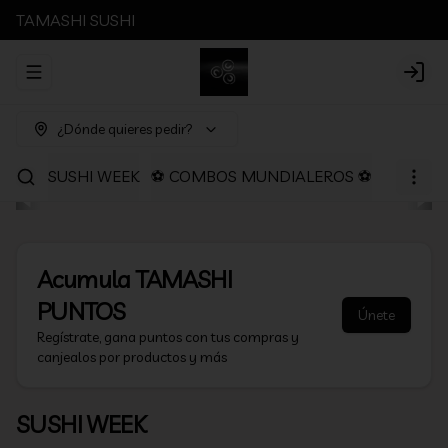
TAMASHI SUSHI
Abrir menu de navegación
Login
¿Dónde quieres pedir?
SUSHI WEEK
⚽ COMBOS MUNDIALEROS ⚽
PROMOC
Acumula
TAMASHI
PUNTOS
Únete
Regístrate, gana puntos con tus compras y
canjealos por productos y más
SUSHI WEEK