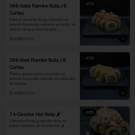
-
45
%
368-Sake Flambe Rolls / 8
Cortes
Palta y camarón furay, envuelto en 
salmón flameado, cubierto en tartar de 
salmón spicy y salsa teriyaki
$5.490
$9.990
-
45
%
369-Swit Flambe Rolls / 8
Cortes
Palta y queso crema, envuelto en 
salmón flameado, bañado en salsa swit 
de mango
$5.490
$9.990
-
28
%
74-Ceviche Hot Rolls 🌶️
Camarón furay y cebollin, frito en 
panko cubierto de ceviche hot 🌶️