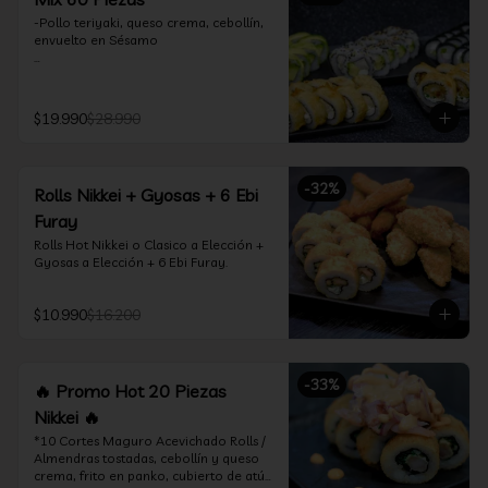
-Pollo teriyaki, queso crema, cebollín, 
envuelto en Sésamo

-Camarón furay, palta, queso crema, 
envuelto en palta.

$19.990
$28.990
-Camarón furay, queso crema, 
cebollín, frito en tempura.

-Pollo teriyaki, queso crema, cebollín, 
-
32
%
Rolls Nikkei + Gyosas + 6 Ebi
frito en tempura.

Furay
-Kanikama, queso crema, envuelto en 
Rolls Hot Nikkei o Clasico a Elección + 
nori (hosomaki)

Gyosas a Elección + 6 Ebi Furay.
-Palta, queso crema, envuelto en nori 
(hosomaki)

$10.990
$16.200
*Incluye 2 palitos, 2 soya 1.5Oz, 1 salsa 
teriyaki 1.5Oz
-
33
%
🔥 Promo Hot 20 Piezas
Nikkei 🔥
*10 Cortes Maguro Acevichado Rolls / 
Almendras tostadas, cebollín y queso 
crema, frito en panko, cubierto de atún 