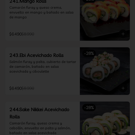
241.Mango Rolls
Camarón furay y queso crema, 
envuelto en mango y bañado en salsa 
de mango
$6.490
$8.990
-
28
%
243.Ebi Acevichado Rolls
Salmón furay y palta, cubierto de tartar 
de camarón, bañado en salsa 
acevichada y ciboulette
$6.490
$8.990
-
28
%
244.Sake Nikkei Acevichado
Rolls
Camarón furay, queso crema y 
cebollín, envuelto en palta y salmón, 
bañado en salsa acevichada