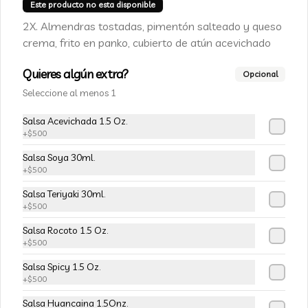
Champiñon furay, queso crema y 
Este producto no esta disponible
cebollín, envuelto en palta
2X. Almendras tostadas, pimentón salteado y queso
crema, frito en panko, cubierto de atún acevichado
$5.490
$6.490
Quieres algún extra?
Opcional
Seleccione al menos 1
-
15
%
113-Tempura Cream
Salsa Acevichada 1.5 Oz.
Queso crema, champiñon furay y 
+
$500
cebollín frito en tempura.
Salsa Soya 30ml.
+
$500
$5.490
$6.490
Salsa Teriyaki 30ml.
+
$500
-
15
%
Salsa Rocoto 1.5 Oz.
115-Vivian Rolls
+
$500
Palta, champiñon furay, cebollín, 
envuelto en queso crema, bañado en 
Salsa Spicy 1.5 Oz.
salsa teriyaki, cubierto de mix de papas 
+
$500
nativas
Salsa Huancaina 1.5Onz.