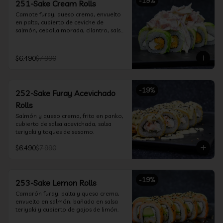
-
19
%
251-Sake Cream Rolls
Camote furay, queso crema, envuelto 
en palta, cubierto de ceviche de 
salmón, cebolla morada, cilantro, salsa 
acevichada y leche de tigre.
$6.490
$7.990
-
19
%
252-Sake Furay Acevichado
Rolls
Salmón y queso crema, frito en panko, 
cubierto de salsa acevichada, salsa 
teriyaki y toques de sesamo.
$6.490
$7.990
-
19
%
253-Sake Lemon Rolls
Camarón furay, palta y queso crema, 
envuelto en salmón, bañado en salsa 
teriyaki y cubierto de gajos de limón.