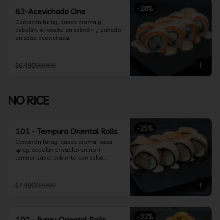
-
28
%
82-Acevichado One
Camarón furay, queso crema y 
cebollín, envuelto en salmón y bañado 
en salsa acevichada
$6.490
$8.990
NO RICE
-
25
%
101 - Tempura Oriental Rolls
Camarón furay, queso crema, salsa 
spicy, cebollín envuelto en nori 
tempurizado, cubierto con salsa 
Acevichada y Shichimi
$7.490
$9.990
-
32
%
102 - Furay Oriental Rolls