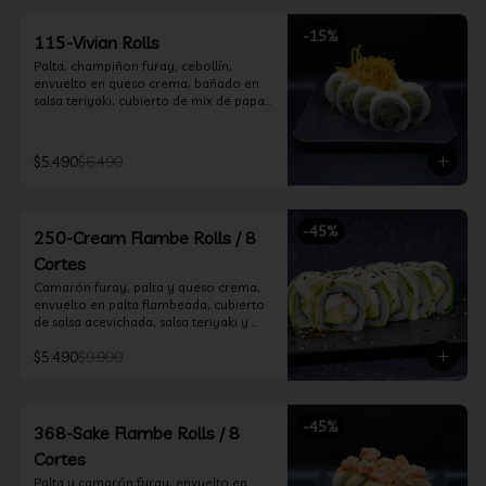
-
15
%
115-Vivian Rolls
Palta, champiñon furay, cebollín, 
envuelto en queso crema, bañado en 
salsa teriyaki, cubierto de mix de papas 
nativas
$5.490
$6.490
-
45
%
250-Cream Flambe Rolls / 8
Cortes
Camarón furay, palta y queso crema, 
envuelto en palta flambeada, cubierto 
de salsa acevichada, salsa teriyaki y 
toques de sesamo.
$5.490
$9.990
-
45
%
368-Sake Flambe Rolls / 8
Cortes
Palta y camarón furay, envuelto en 