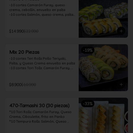
-10 cortes Camarón Furay, queso 
crema, cebollín, envuelto en palta

-10 cortes Salmón, queso crema, palta, 
envuelto en sésamo

-10 cortes Pollo Teriyaki, queso crema, 
cebollín, frito en tempura

$14.990
$22.990
*Incluye 2 soya 30ml / 2 palitos / 1 salsa 
teriyaki 30ml
-
19
%
Mix 20 Piezas
-10 cortes Teri Rolls Pollo Teriyaki, 
Palta, y Queso Crema envuelto en palta

-10 cortes Tori Tolls: Camarón Furay, 
Queso Crema, Cebollín, frito en Panko

*Incluye 1 soya 30ml / 1 palitos / 1 salsa 
teriyaki 30ml
$8.900
$10.990
-
33
%
470-Tamashi 30 (30 piezas)
*10 Tori Rolls: Camarón Furay, Queso 
Crema, Ciboulette, frito en Panko

*10 Tempura Rolls: Salmón, Queso 
Crema, Cebollín, Frito en Tempura.

*10 Acevichado One Rolls: Camarón 