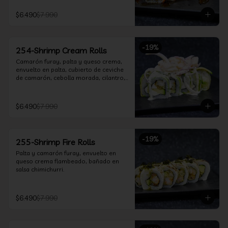
$6.490
$7.990
-
19
%
254-Shrimp Cream Rolls
Camarón furay, palta y queso crema, 
envuelto en palta, cubierto de ceviche 
de camarón, cebolla morada, cilantro, 
salsa acevichada y leche de tigre.
$6.490
$7.990
-
19
%
255-Shrimp Fire Rolls
Palta y camarón furay, envuelto en 
queso crema flambeado, bañado en 
salsa chimichurri.
$6.490
$7.990