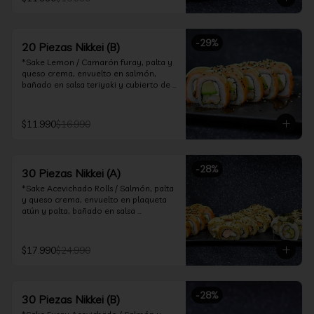
ceviche hot.

*Incluye 2 palitos, 2 soya 30ml, 1 salsa 
teriyaki 30ml
-
29
%
20 Piezas Nikkei (B)
*Sake Lemon / Camarón furay, palta y 
queso crema, envuelto en salmón, 
bañado en salsa teriyaki y cubierto de 
gajos de limón.

*Shrimp Fire Rolls /Palta y camarón 
$11.990
$16.990
furay, envuelto en queso crema 
flambeado, bañado en salsa 
chimichurri.

-
28
%
30 Piezas Nikkei (A)
*Incluye 2 palitos, 2 soya 30ml, 1 salsa 
teriyaki 30ml
*Sake Acevichado Rolls / Salmón, palta 
y queso crema, envuelto en plaqueta 
atún y palta, bañado en salsa 
acevichada de cilantro

*Shrimp Fire Rolls / Palta y camarón 
$17.990
$24.990
furay, envuelto en queso crema 
flambeado, bañado en salsa 
chimichurri.

-
28
%
30 Piezas Nikkei (B)
*Almond Furay / Pollo teriyaki, queso 
crema y almendras tostadas, frito en 