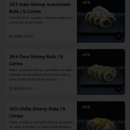
-
45
%
363-Sake Shrimp Acevichado
Rolls / 8 Cortes
Camote frito y palta, cubierto salmón y 
camarón acevichado
$5.490
$9.990
-
45
%
364-Tuna Shrimp Rolls / 8
Cortes
Palta, camarón furay, envuelto en atún, 
bañado en emulsion chicha morada y 
salsa acevichada de huacatay
$5.490
$9.990
-
45
%
365-Chifle Shrimp Rolls / 8
Cortes
Palta, criolla y camarón furay, envuelto 
en atún, bañado en salsa acevichada y 