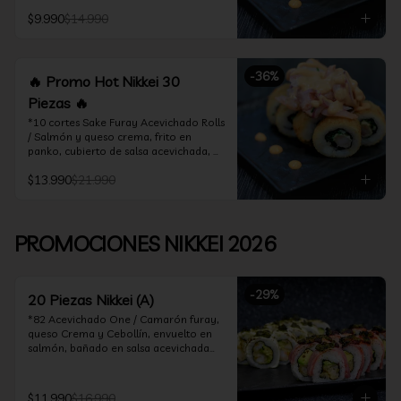
acevichado

$9.990
$14.990
*10 Cortes Ceviche Hot Rolls / 
Camarón furay y cebollín, frito en 
panko cubierto de ceviche hot
-
36
%
🔥 Promo Hot Nikkei 30
Piezas 🔥
*10 cortes Sake Furay Acevichado Rolls 
/ Salmón y queso crema, frito en 
panko, cubierto de salsa acevichada, 
salsa teriyaki y toques de sesamo.

$13.990
$21.990
*10 cortes Ceviche Hot Rolls / Camarón 
furay y cebollín, frito en panko cubierto 
de ceviche hot

PROMOCIONES NIKKEI 2026
*10 cortes Maguro Acevichado Rolls / 
Almendras tostadas, cebollín y queso 
crema, frito en panko, cubierto de atún 
-
29
%
acevichado
20 Piezas Nikkei (A)
*82 Acevichado One / Camarón furay, 
queso Crema y Cebollín, envuelto en 
salmón, bañado en salsa acevichada

*74 Ceviche Hot Rolls / Camarón furay 
y cebollin, frito en panko cubierto de 
$11.990
$16.990