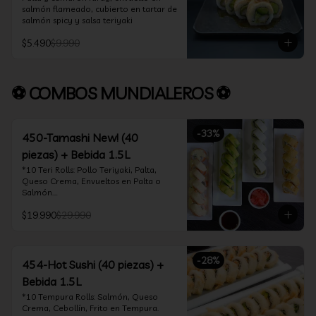
salmón flameado, cubierto en tartar de 
salmón spicy y salsa teriyaki
$5.490
$9.990
⚽ COMBOS MUNDIALEROS ⚽
-
33
%
450-Tamashi New! (40
piezas) + Bebida 1.5L
*10 Teri Rolls: Pollo Teriyaki, Palta, 
Queso Crema, Envueltos en Palta o 
Salmón.

*10 Oklahoma Rolls: Pollo Teriyaki, 
$19.990
$29.990
Palta, Cebollín, Envuelto en Queso 
Crema

*10 Acevichado One: Camarón furay, 
queso crema y cebollín, envuelto en 
-
28
%
salmón y bañado en salsa acevichada

454-Hot Sushi (40 piezas) +
*10 Tempura Rolls: Salmón, Queso 
Bebida 1.5L
Crema, Cebollín, Frito en Tempura.

*Incluye 2 palitos, 2 soya 30ml, 1 salsa 
*10 Tempura Rolls: Salmón, Queso 
teriyaki 30ml
Crema, Cebollín, Frito en Tempura.
