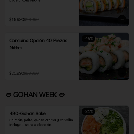
Elige 3 Rolls Nikkie
$16.990
$26.990
-
45
%
Combina Opción 40 Piezas
Nikkei
$21.990
$39.990
🥙 GOHAN WEEK 🥙
-
31
%
490-Gohan Sake
Salmón, palta, queso crema y cebollín.

Incluye 1 salsa a elección.