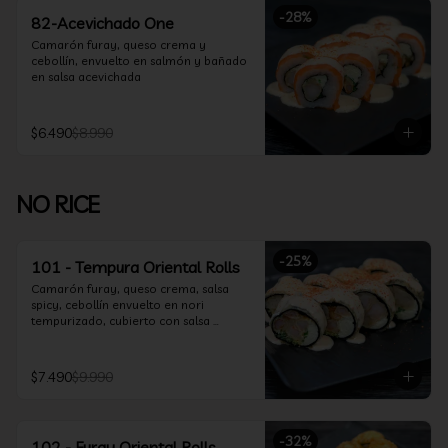
-
28
%
82-Acevichado One
Camarón furay, queso crema y 
cebollín, envuelto en salmón y bañado 
en salsa acevichada
$6.490
$8.990
NO RICE
-
25
%
101 - Tempura Oriental Rolls
Camarón furay, queso crema, salsa 
spicy, cebollín envuelto en nori 
tempurizado, cubierto con salsa 
Acevichada y Shichimi
$7.490
$9.990
-
32
%
102 - Furay Oriental Rolls