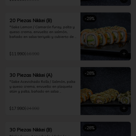
ceviche hot.

*Incluye 2 palitos, 2 soya 30ml, 1 salsa 
teriyaki 30ml
-
29
%
20 Piezas Nikkei (B)
*Sake Lemon / Camarón furay, palta y 
queso crema, envuelto en salmón, 
bañado en salsa teriyaki y cubierto de 
gajos de limón.

*Shrimp Fire Rolls /Palta y camarón 
$11.990
$16.990
furay, envuelto en queso crema 
flambeado, bañado en salsa 
chimichurri.

-
28
%
30 Piezas Nikkei (A)
*Incluye 2 palitos, 2 soya 30ml, 1 salsa 
teriyaki 30ml
*Sake Acevichado Rolls / Salmón, palta 
y queso crema, envuelto en plaqueta 
atún y palta, bañado en salsa 
acevichada de cilantro

*Shrimp Fire Rolls / Palta y camarón 
$17.990
$24.990
furay, envuelto en queso crema 
flambeado, bañado en salsa 
chimichurri.

-
28
%
30 Piezas Nikkei (B)
*Almond Furay / Pollo teriyaki, queso 
crema y almendras tostadas, frito en 