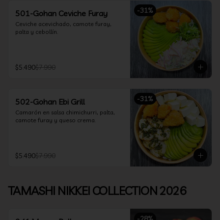
-
31
%
501-Gohan Ceviche Furay
Ceviche acevichado, camote furay, 
palta y cebollín.
$5.490
$7.990
-
31
%
502-Gohan Ebi Grill
Camarón en salsa chimichurri, palta, 
camote furay y queso crema.
$5.490
$7.990
TAMASHI NIKKEI COLLECTION 2026
-
28
%