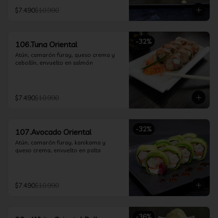
$7.490
$10.990
-
32
%
106.Tuna Oriental
Atún, camarón furay, queso crema y 
cebollín, envuelto en salmón
$7.490
$10.990
-
32
%
107.Avocado Oriental
Atún, camarón furay, kanikama y 
queso crema, envuelto en palta
$7.490
$10.990
-
36
%