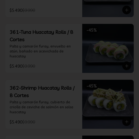
$5.490
$9.990
-
45
%
361-Tuna Huacatay Rolls / 8
Cortes
Palta y camarón furay, envuelto en 
atún, bañado en acevichada de 
huacatay
$5.490
$9.990
-
45
%
362-Shrimp Huacatay Rolls /
8 Cortes
Palta y camarón furay, cubierto de 
criolla de ceviche de salmón en salsa 
huacatay
$5.490
$9.990