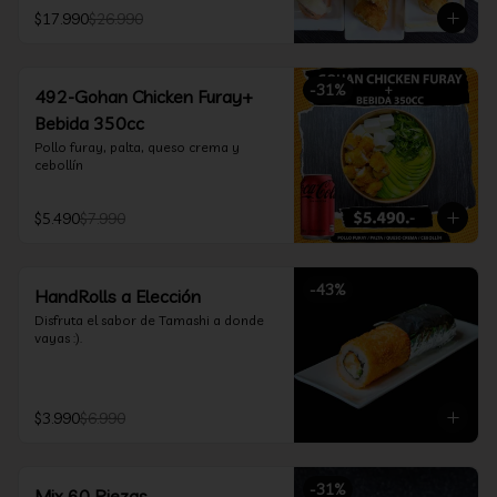
furay, queso crema y cebollín, envuelto 
$17.990
$26.990
en salmón y bañado en salsa 
acevichada

*Incluye 2 palitos, 2 soya 30ml, 1 salsa 
teriyaki 30ml
-
31
%
492-Gohan Chicken Furay+
Bebida 350cc
Pollo furay, palta, queso crema y 
cebollín
$5.490
$7.990
-
43
%
HandRolls a Elección
Disfruta el sabor de Tamashi a donde 
vayas :).
$3.990
$6.990
-
31
%
Mix 60 Piezas