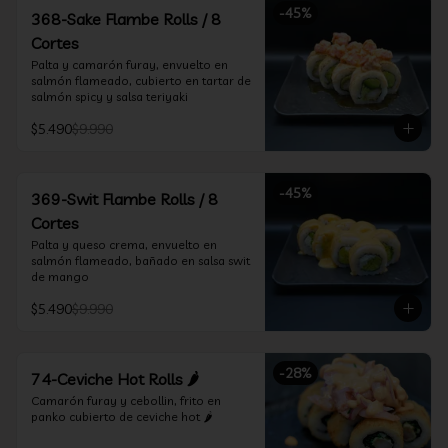
-
45
%
368-Sake Flambe Rolls / 8
Cortes
Palta y camarón furay, envuelto en 
salmón flameado, cubierto en tartar de 
salmón spicy y salsa teriyaki
$5.490
$9.990
-
45
%
369-Swit Flambe Rolls / 8
Cortes
Palta y queso crema, envuelto en 
salmón flameado, bañado en salsa swit 
de mango
$5.490
$9.990
-
28
%
74-Ceviche Hot Rolls 🌶️
Camarón furay y cebollin, frito en 
panko cubierto de ceviche hot 🌶️