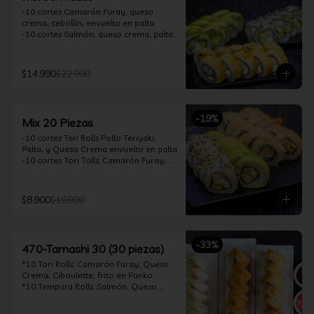
-10 cortes Camarón Furay, queso 
crema, cebollín, envuelto en palta

-10 cortes Salmón, queso crema, palta, 
envuelto en sésamo

-10 cortes Pollo Teriyaki, queso crema, 
cebollín, frito en tempura

$14.990
$22.990
*Incluye 2 soya 30ml / 2 palitos / 1 salsa 
teriyaki 30ml
-
19
%
Mix 20 Piezas
-10 cortes Teri Rolls Pollo Teriyaki, 
Palta, y Queso Crema envuelto en palta

-10 cortes Tori Tolls: Camarón Furay, 
Queso Crema, Cebollín, frito en Panko

*Incluye 1 soya 30ml / 1 palitos / 1 salsa 
teriyaki 30ml
$8.900
$10.990
-
33
%
470-Tamashi 30 (30 piezas)
*10 Tori Rolls: Camarón Furay, Queso 
Crema, Ciboulette, frito en Panko

*10 Tempura Rolls: Salmón, Queso 
Crema, Cebollín, Frito en Tempura.

*10 Acevichado One Rolls: Camarón 