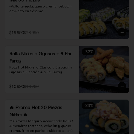
-Pollo teriyaki, queso crema, cebollín, 
envuelto en Sésamo

-Camarón furay, palta, queso crema, 
envuelto en palta.

$19.990
$28.990
-Camarón furay, queso crema, 
cebollín, frito en tempura.

-Pollo teriyaki, queso crema, cebollín, 
-
32
%
Rolls Nikkei + Gyosas + 6 Ebi
frito en tempura.

Furay
-Kanikama, queso crema, envuelto en 
Rolls Hot Nikkei o Clasico a Elección + 
nori (hosomaki)

Gyosas a Elección + 6 Ebi Furay.
-Palta, queso crema, envuelto en nori 
(hosomaki)

$10.990
$16.200
*Incluye 2 palitos, 2 soya 1.5Oz, 1 salsa 
teriyaki 1.5Oz
-
33
%
🔥 Promo Hot 20 Piezas
Nikkei 🔥
*10 Cortes Maguro Acevichado Rolls / 
Almendras tostadas, cebollín y queso 
crema, frito en panko, cubierto de atún 