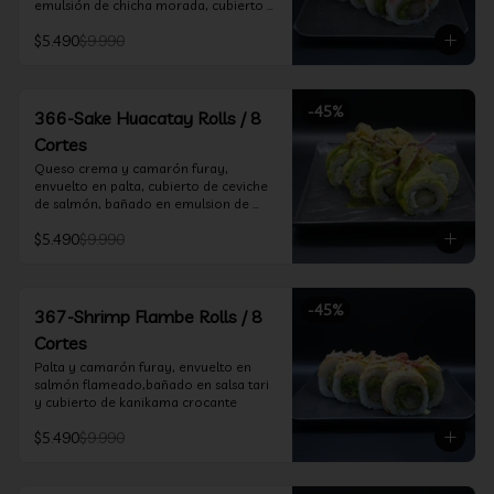
emulsión de chicha morada, cubierto 
de chifle
$5.490
$9.990
-
45
%
366-Sake Huacatay Rolls / 8
Cortes
Queso crema y camarón furay, 
envuelto en palta, cubierto de ceviche 
de salmón, bañado en emulsion de 
chicha morada y salsa huacatay
$5.490
$9.990
-
45
%
367-Shrimp Flambe Rolls / 8
Cortes
Palta y camarón furay, envuelto en  
salmón flameado,bañado en salsa tari 
y cubierto de kanikama crocante
$5.490
$9.990