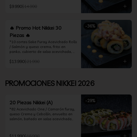
acevichado

$9.990
$14.990
*10 Cortes Ceviche Hot Rolls / 
Camarón furay y cebollín, frito en 
panko cubierto de ceviche hot
-
36
%
🔥 Promo Hot Nikkei 30
Piezas 🔥
*10 cortes Sake Furay Acevichado Rolls 
/ Salmón y queso crema, frito en 
panko, cubierto de salsa acevichada, 
salsa teriyaki y toques de sesamo.

$13.990
$21.990
*10 cortes Ceviche Hot Rolls / Camarón 
furay y cebollín, frito en panko cubierto 
de ceviche hot

PROMOCIONES NIKKEI 2026
*10 cortes Maguro Acevichado Rolls / 
Almendras tostadas, cebollín y queso 
crema, frito en panko, cubierto de atún 
-
29
%
acevichado
20 Piezas Nikkei (A)
*82 Acevichado One / Camarón furay, 
queso Crema y Cebollín, envuelto en 
salmón, bañado en salsa acevichada

*74 Ceviche Hot Rolls / Camarón furay 
y cebollin, frito en panko cubierto de 
$11.990
$16.990