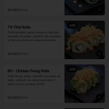
$6.490
$8.990
-
28
%
79-Thai Rolls
Pollo teriyaki, queso crema y cebollín, 
envuelto en palta, cubierto de wuantan 
al hilo y bañado en salsa tamarindo
$6.490
$8.990
-
28
%
80 - Chicken Furay Rolls
Pollo furay, palta, cebollín, envuelto en 
palta, cubierto en salsa huancaína / 
salsa rocoto y papas al hilo
$6.490
$8.990