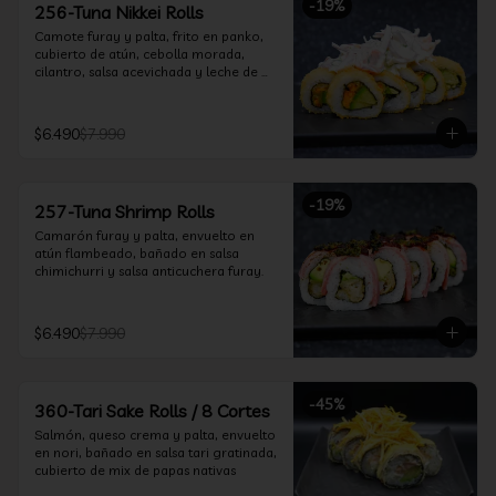
-
19
%
256-Tuna Nikkei Rolls
Camote furay y palta, frito en panko, 
cubierto de atún, cebolla morada, 
cilantro, salsa acevichada y leche de 
tigre.
$6.490
$7.990
-
19
%
257-Tuna Shrimp Rolls
Camarón furay y palta, envuelto en 
atún flambeado, bañado en salsa 
chimichurri y salsa anticuchera furay.
$6.490
$7.990
-
45
%
360-Tari Sake Rolls / 8 Cortes
Salmón, queso crema y palta, envuelto 
en nori, bañado en salsa tari gratinada, 
cubierto de mix de papas nativas