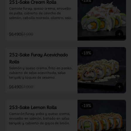
-
19
%
251-Sake Cream Rolls
Camote furay, queso crema, envuelto 
en palta, cubierto de ceviche de 
salmón, cebolla morada, cilantro, salsa 
acevichada y leche de tigre.
$6.490
$7.990
-
19
%
252-Sake Furay Acevichado
Rolls
Salmón y queso crema, frito en panko, 
cubierto de salsa acevichada, salsa 
teriyaki y toques de sesamo.
$6.490
$7.990
-
19
%
253-Sake Lemon Rolls
Camarón furay, palta y queso crema, 
envuelto en salmón, bañado en salsa 
teriyaki y cubierto de gajos de limón.