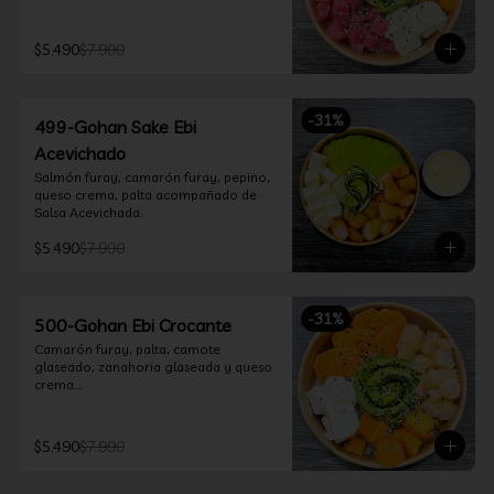
$5.490
$7.990
-
31
%
499-Gohan Sake Ebi
Acevichado
Salmón furay, camarón furay, pepino, 
queso crema, palta acompañado de 
Salsa Acevichada.
$5.490
$7.990
-
31
%
500-Gohan Ebi Crocante
Camarón furay, palta, camote 
glaseado, zanahoria glaseada y queso 
crema.

Incluye 1 salsa a elección.
$5.490
$7.990