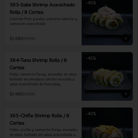
-
45
%
363-Sake Shrimp Acevichado
Rolls / 8 Cortes
Camote frito y palta, cubierto salmón y 
camarón acevichado
$5.490
$9.990
-
45
%
364-Tuna Shrimp Rolls / 8
Cortes
Palta, camarón furay, envuelto en atún, 
bañado en emulsion chicha morada y 
salsa acevichada de huacatay
$5.490
$9.990
-
45
%
365-Chifle Shrimp Rolls / 8
Cortes
Palta, criolla y camarón furay, envuelto 
en atún, bañado en salsa acevichada y 