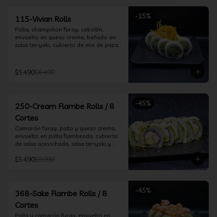
-
15
%
115-Vivian Rolls
Palta, champiñon furay, cebollín, 
envuelto en queso crema, bañado en 
salsa teriyaki, cubierto de mix de papas 
nativas
$5.490
$6.490
-
45
%
250-Cream Flambe Rolls / 8
Cortes
Camarón furay, palta y queso crema, 
envuelto en palta flambeada, cubierto 
de salsa acevichada, salsa teriyaki y 
toques de sesamo.
$5.490
$9.990
-
45
%
368-Sake Flambe Rolls / 8
Cortes
Palta y camarón furay, envuelto en 