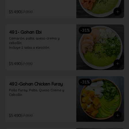
$5.490
$7.990
-
31
%
491- Gohan Ebi
Camarón, palta, queso crema y 
cebollín

Incluye 1 salsa a elección.
$5.490
$7.990
-
31
%
492-Gohan Chicken Furay
Pollo Furay, Palta, Queso Crema y 
Cebollín
$5.490
$7.990