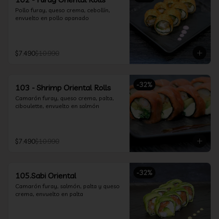
Pollo furay, queso crema, cebollín, 
envuelto en pollo apanado
$7.490
$10.990
-
32
%
103 - Shrimp Oriental Rolls
Camarón furay, queso crema, palta, 
ciboulette, envuelto en salmón
$7.490
$10.990
-
32
%
105.Sabi Oriental
Camarón furay, salmón, palta y queso 
crema, envuelto en palta