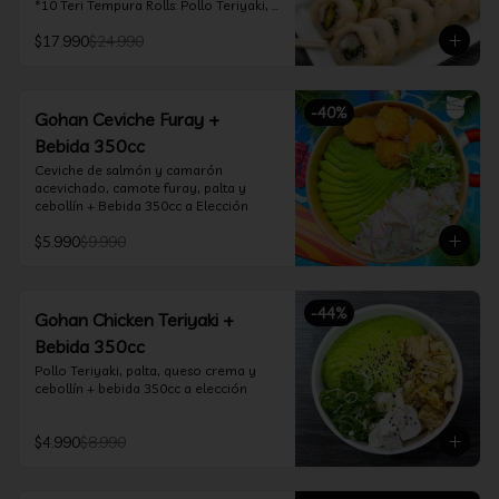
*10 Teri Tempura Rolls: Pollo Teriyaki, 
Queso Crema, Cebollín, Frito en 
$17.990
$24.990
Tempura

*10 Tori Rolls: Camarón Furay, Queso 
Crema, Ciboulette, frito en Panko

*10 Kani Tempura Rolls: Kanikama, 
-
40
%
Queso Crema y Cebollín, frito en 
Gohan Ceviche Furay +
tempura

Bebida 350cc
*Incluye 2 palitos, 2 soya 30ml, 1 salsa 
teriyaki 30ml
Ceviche de salmón y camarón 
acevichado, camote furay, palta y 
cebollín + Bebida 350cc a Elección
$5.990
$9.990
-
44
%
Gohan Chicken Teriyaki +
Bebida 350cc
Pollo Teriyaki, palta, queso crema y 
cebollín + bebida 350cc a elección
$4.990
$8.990