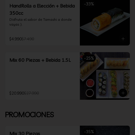
-
33
%
HandRolls a Elección + Bebida
350cc
Disfruta el sabor de Tamashi a donde 
vayas :).
$4.990
$7.490
-
25
%
Mix 60 Piezas + Bebida 1.5L
$20.990
$27.990
PROMOCIONES
-
35
%
Mix 30 Piezas