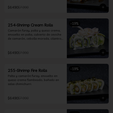
$6.490
$7.990
-
19
%
254-Shrimp Cream Rolls
Camarón furay, palta y queso crema, 
envuelto en palta, cubierto de ceviche 
de camarón, cebolla morada, cilantro, 
salsa acevichada y leche de tigre.
$6.490
$7.990
-
19
%
255-Shrimp Fire Rolls
Palta y camarón furay, envuelto en 
queso crema flambeado, bañado en 
salsa chimichurri.
$6.490
$7.990