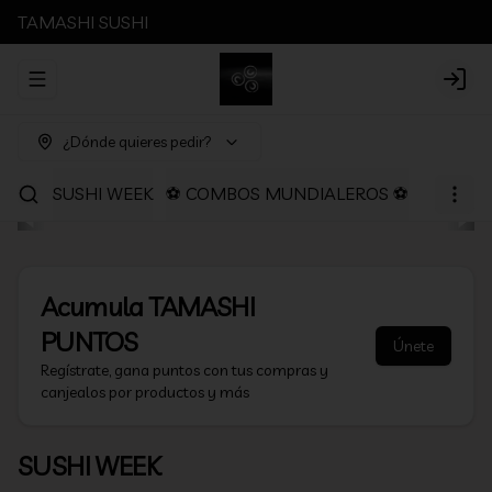
TAMASHI SUSHI
Abrir menu de navegación
Login
¿Dónde quieres pedir?
SUSHI WEEK
⚽ COMBOS MUNDIALEROS ⚽
PROMOC
Acumula
TAMASHI
PUNTOS
Únete
Regístrate, gana puntos con tus compras y
canjealos por productos y más
SUSHI WEEK