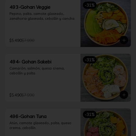
-
31
%
493-Gohan Veggie
Pepino, palta, camote glaseado, 
zanahoria glaseada, cebollín y cancha.
$5.490
$7.990
-
31
%
494- Gohan Sakebi
Camarón, salmón, queso crema, 
cebollín y palta.
$5.490
$7.990
-
31
%
496-Gohan Tuna
Atún, camote glaseado, palta, queso 
crema, cebollín.