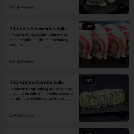
$6.490
$8.990
-
28
%
245.Tuna Acevichado Rolls
Camarón furay y palta, cubierto de 
atún, bañado en salsa acevichada y 
shichimi
$6.490
$8.990
-
19
%
250-Cream Flambe Rolls
Camarón furay, palta y queso crema, 
envuelto en palta flambeada, cubierto 
de salsa acevichada, salsa teriyaki y 
toques de sesamo.
$6.490
$7.990