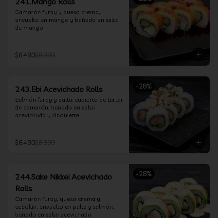
241.Mango Rolls
Camarón furay y queso crema, 
envuelto en mango y bañado en salsa 
de mango
$6.490
$8.990
-
28
%
243.Ebi Acevichado Rolls
Salmón furay y palta, cubierto de tartar 
de camarón, bañado en salsa 
acevichada y ciboulette
$6.490
$8.990
-
28
%
244.Sake Nikkei Acevichado
Rolls
Camarón furay, queso crema y 
cebollín, envuelto en palta y salmón, 
bañado en salsa acevichada