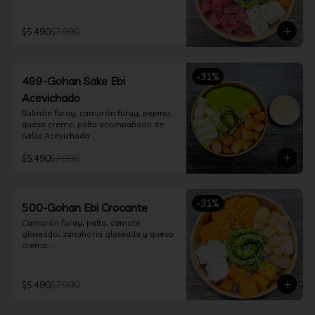
$5.490
$7.990
-
31
%
499-Gohan Sake Ebi
Acevichado
Salmón furay, camarón furay, pepino, 
queso crema, palta acompañado de 
Salsa Acevichada.
$5.490
$7.990
-
31
%
500-Gohan Ebi Crocante
Camarón furay, palta, camote 
glaseado, zanahoria glaseada y queso 
crema.

Incluye 1 salsa a elección.
$5.490
$7.990