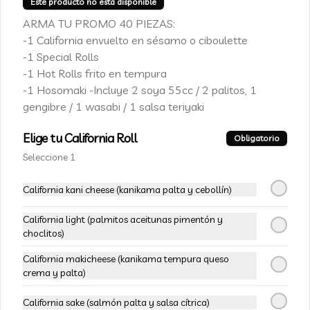
Este producto no esta disponible
ARMA TU PROMO 40 PIEZAS:
$6.490
$8.990
-1 California envuelto en sésamo o ciboulette
-1 Special Rolls
-1 Hot Rolls frito en tempura
-
28
%
79-Thai Rolls
-1 Hosomaki -Incluye 2 soya 55cc / 2 palitos, 1
Pollo teriyaki, queso crema y cebollín, 
envuelto en palta, cubierto de wuantan 
gengibre / 1 wasabi / 1 salsa teriyaki
al hilo y bañado en salsa tamarindo
Elige tu California Roll
Obligatorio
$6.490
$8.990
Seleccione 1
California kani cheese (kanikama palta y cebollín)
-
28
%
80 - Chicken Furay Rolls
Pollo furay, palta, cebollín, envuelto en 
California light (palmitos aceitunas pimentón y
palta, cubierto en salsa huancaína / 
choclitos)
salsa rocoto y papas al hilo
California makicheese (kanikama tempura queso
crema y palta)
$6.490
$8.990
California sake (salmón palta y salsa cítrica)