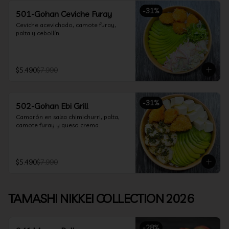
-
31
%
501-Gohan Ceviche Furay
Ceviche acevichado, camote furay, 
palta y cebollín.
$5.490
$7.990
-
31
%
502-Gohan Ebi Grill
Camarón en salsa chimichurri, palta, 
camote furay y queso crema.
$5.490
$7.990
TAMASHI NIKKEI COLLECTION 2026
-
28
%