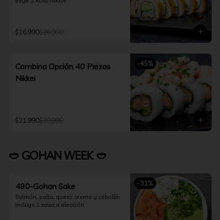
Elige 3 Rolls Nikkie
$16.990
$26.990
-
45
%
Combina Opción 40 Piezas
Nikkei
$21.990
$39.990
🥙 GOHAN WEEK 🥙
-
31
%
490-Gohan Sake
Salmón, palta, queso crema y cebollín.

Incluye 1 salsa a elección.