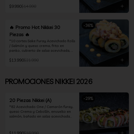
acevichado

$9.990
$14.990
*10 Cortes Ceviche Hot Rolls / 
Camarón furay y cebollín, frito en 
panko cubierto de ceviche hot
-
36
%
🔥 Promo Hot Nikkei 30
Piezas 🔥
*10 cortes Sake Furay Acevichado Rolls 
/ Salmón y queso crema, frito en 
panko, cubierto de salsa acevichada, 
salsa teriyaki y toques de sesamo.

$13.990
$21.990
*10 cortes Ceviche Hot Rolls / Camarón 
furay y cebollín, frito en panko cubierto 
de ceviche hot

PROMOCIONES NIKKEI 2026
*10 cortes Maguro Acevichado Rolls / 
Almendras tostadas, cebollín y queso 
crema, frito en panko, cubierto de atún 
-
29
%
acevichado
20 Piezas Nikkei (A)
*82 Acevichado One / Camarón furay, 
queso Crema y Cebollín, envuelto en 
salmón, bañado en salsa acevichada

*74 Ceviche Hot Rolls / Camarón furay 
y cebollin, frito en panko cubierto de 
$11.990
$16.990