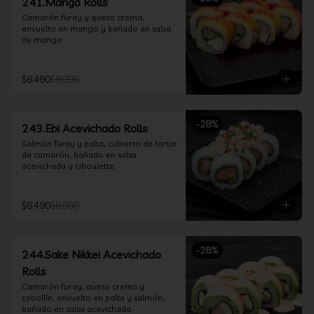
241.Mango Rolls
Camarón furay y queso crema, 
envuelto en mango y bañado en salsa 
de mango
$6.490
$8.990
-
28
%
243.Ebi Acevichado Rolls
Salmón furay y palta, cubierto de tartar 
de camarón, bañado en salsa 
acevichada y ciboulette
$6.490
$8.990
-
28
%
244.Sake Nikkei Acevichado
Rolls
Camarón furay, queso crema y 
cebollín, envuelto en palta y salmón, 
bañado en salsa acevichada