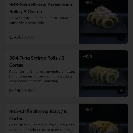
-
45
%
363-Sake Shrimp Acevichado
Rolls / 8 Cortes
Camote frito y palta, cubierto salmón y 
camarón acevichado
$5.490
$9.990
-
45
%
364-Tuna Shrimp Rolls / 8
Cortes
Palta, camarón furay, envuelto en atún, 
bañado en emulsion chicha morada y 
salsa acevichada de huacatay
$5.490
$9.990
-
45
%
365-Chifle Shrimp Rolls / 8
Cortes
Palta, criolla y camarón furay, envuelto 
en atún, bañado en salsa acevichada y 