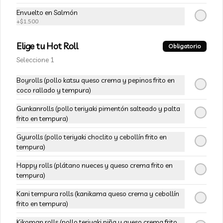
$7.490
$10.990
Envuelto en Salmón
+
$1.500
-
32
%
106.Tuna Oriental
Elige tu Hot Roll
Obligatorio
Atún, camarón furay, queso crema y 
Seleccione 1
cebollín, envuelto en salmón
Boyrolls (pollo katsu queso crema y pepinos frito en
coco rallado y tempura)
$7.490
$10.990
Gunkanrolls (pollo teriyaki pimentón salteado y palta
frito en tempura)
-
32
%
107.Avocado Oriental
Gyurolls (pollo teriyaki choclito y cebollín frito en
Atún, camarón furay, kanikama y 
tempura)
queso crema, envuelto en palta
Happy rolls (plátano nueces y queso crema frito en
tempura)
$7.490
$10.990
Kani tempura rolls (kanikama queso crema y cebollín
frito en tempura)
-
36
%
Kikoman rolls (pollo teriyaki piña y queso crema frito