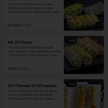
-10 cortes Camarón Furay, queso 
crema, cebollín, envuelto en palta

-10 cortes Salmón, queso crema, palta, 
envuelto en sésamo

-10 cortes Pollo Teriyaki, queso crema, 
cebollín, frito en tempura

$14.990
$22.990
*Incluye 2 soya 30ml / 2 palitos / 1 salsa 
teriyaki 30ml
-
19
%
Mix 20 Piezas
-10 cortes Teri Rolls Pollo Teriyaki, 
Palta, y Queso Crema envuelto en palta

-10 cortes Tori Tolls: Camarón Furay, 
Queso Crema, Cebollín, frito en Panko

*Incluye 1 soya 30ml / 1 palitos / 1 salsa 
teriyaki 30ml
$8.900
$10.990
-
33
%
470-Tamashi 30 (30 piezas)
*10 Tori Rolls: Camarón Furay, Queso 
Crema, Ciboulette, frito en Panko

*10 Tempura Rolls: Salmón, Queso 
Crema, Cebollín, Frito en Tempura.

*10 Acevichado One Rolls: Camarón 