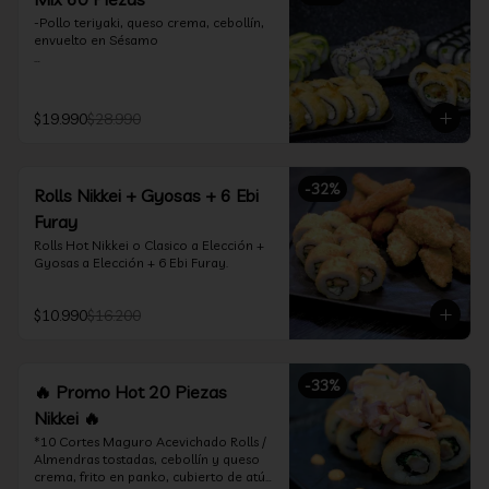
-Pollo teriyaki, queso crema, cebollín, 
envuelto en Sésamo

-Camarón furay, palta, queso crema, 
envuelto en palta.

$19.990
$28.990
-Camarón furay, queso crema, 
cebollín, frito en tempura.

-Pollo teriyaki, queso crema, cebollín, 
-
32
%
Rolls Nikkei + Gyosas + 6 Ebi
frito en tempura.

Furay
-Kanikama, queso crema, envuelto en 
Rolls Hot Nikkei o Clasico a Elección + 
nori (hosomaki)

Gyosas a Elección + 6 Ebi Furay.
-Palta, queso crema, envuelto en nori 
(hosomaki)

$10.990
$16.200
*Incluye 2 palitos, 2 soya 1.5Oz, 1 salsa 
teriyaki 1.5Oz
-
33
%
🔥 Promo Hot 20 Piezas
Nikkei 🔥
*10 Cortes Maguro Acevichado Rolls / 
Almendras tostadas, cebollín y queso 
crema, frito en panko, cubierto de atún 