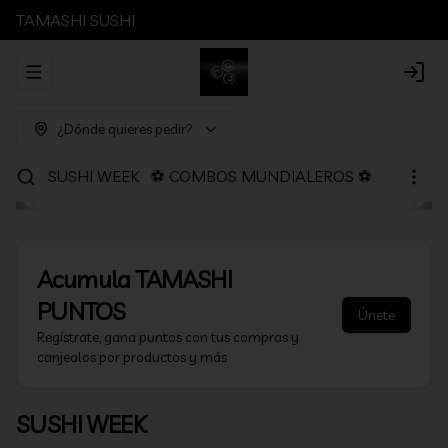
TAMASHI SUSHI
Abrir menu de navegación
Login
¿Dónde quieres pedir?
SUSHI WEEK
⚽ COMBOS MUNDIALEROS ⚽
PROMOC
Acumula
TAMASHI
PUNTOS
Únete
Regístrate, gana puntos con tus compras y
canjealos por productos y más
SUSHI WEEK