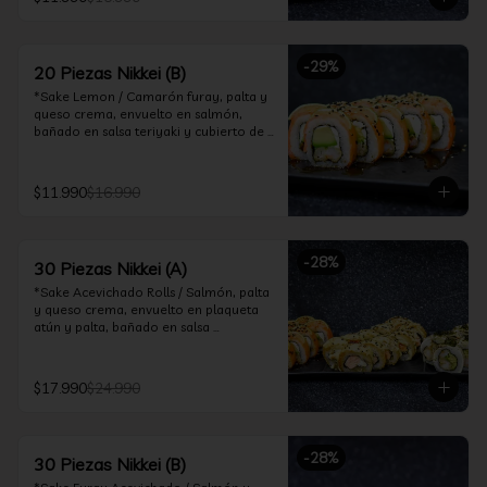
ceviche hot.

*Incluye 2 palitos, 2 soya 30ml, 1 salsa 
teriyaki 30ml
-
29
%
20 Piezas Nikkei (B)
*Sake Lemon / Camarón furay, palta y 
queso crema, envuelto en salmón, 
bañado en salsa teriyaki y cubierto de 
gajos de limón.

*Shrimp Fire Rolls /Palta y camarón 
$11.990
$16.990
furay, envuelto en queso crema 
flambeado, bañado en salsa 
chimichurri.

-
28
%
30 Piezas Nikkei (A)
*Incluye 2 palitos, 2 soya 30ml, 1 salsa 
teriyaki 30ml
*Sake Acevichado Rolls / Salmón, palta 
y queso crema, envuelto en plaqueta 
atún y palta, bañado en salsa 
acevichada de cilantro

*Shrimp Fire Rolls / Palta y camarón 
$17.990
$24.990
furay, envuelto en queso crema 
flambeado, bañado en salsa 
chimichurri.

-
28
%
30 Piezas Nikkei (B)
*Almond Furay / Pollo teriyaki, queso 
crema y almendras tostadas, frito en 