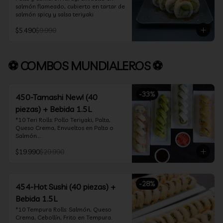
salmón flameado, cubierto en tartar de 
salmón spicy y salsa teriyaki
$5.490
$9.990
⚽ COMBOS MUNDIALEROS ⚽
-
33
%
450-Tamashi New! (40
piezas) + Bebida 1.5L
*10 Teri Rolls: Pollo Teriyaki, Palta, 
Queso Crema, Envueltos en Palta o 
Salmón.

*10 Oklahoma Rolls: Pollo Teriyaki, 
$19.990
$29.990
Palta, Cebollín, Envuelto en Queso 
Crema

*10 Acevichado One: Camarón furay, 
queso crema y cebollín, envuelto en 
-
28
%
salmón y bañado en salsa acevichada

454-Hot Sushi (40 piezas) +
*10 Tempura Rolls: Salmón, Queso 
Bebida 1.5L
Crema, Cebollín, Frito en Tempura.

*Incluye 2 palitos, 2 soya 30ml, 1 salsa 
*10 Tempura Rolls: Salmón, Queso 
teriyaki 30ml
Crema, Cebollín, Frito en Tempura.
