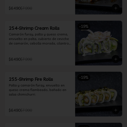
$6.490
$7.990
-
19
%
254-Shrimp Cream Rolls
Camarón furay, palta y queso crema, 
envuelto en palta, cubierto de ceviche 
de camarón, cebolla morada, cilantro, 
salsa acevichada y leche de tigre.
$6.490
$7.990
-
19
%
255-Shrimp Fire Rolls
Palta y camarón furay, envuelto en 
queso crema flambeado, bañado en 
salsa chimichurri.
$6.490
$7.990