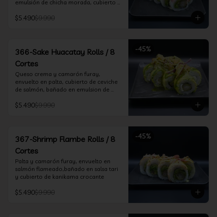
emulsión de chicha morada, cubierto 
de chifle
$5.490
$9.990
-
45
%
366-Sake Huacatay Rolls / 8
Cortes
Queso crema y camarón furay, 
envuelto en palta, cubierto de ceviche 
de salmón, bañado en emulsion de 
chicha morada y salsa huacatay
$5.490
$9.990
-
45
%
367-Shrimp Flambe Rolls / 8
Cortes
Palta y camarón furay, envuelto en  
salmón flameado,bañado en salsa tari 
y cubierto de kanikama crocante
$5.490
$9.990