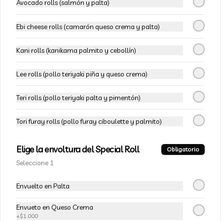
Avocado rolls (salmón y palta)
Pollo furay, queso crema, cebollín, 
envuelto en pollo apanado
Ebi cheese rolls (camarón queso crema y palta)
Kani rolls (kanikama palmito y cebollín)
$7.490
$10.990
Lee rolls (pollo teriyaki piña y queso crema)
-
32
%
103 - Shrimp Oriental Rolls
Teri rolls (pollo teriyaki palta y pimentón)
Camarón furay, queso crema, palta, 
ciboulette, envuelto en salmón
Tori furay rolls (pollo furay ciboulette y palmito)
$7.490
$10.990
Elige la envoltura del Special Roll
Obligatorio
Seleccione 1
-
32
%
105.Sabi Oriental
Envuelto en Palta
Camarón furay, salmón, palta y queso 
crema, envuelto en palta
Envueto en Queso Crema
+
$1.000