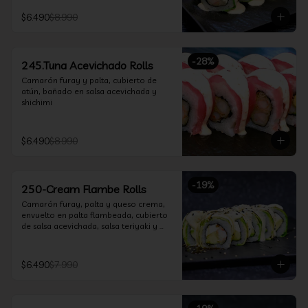
$6.490
$8.990
-
28
%
245.Tuna Acevichado Rolls
Camarón furay y palta, cubierto de 
atún, bañado en salsa acevichada y 
shichimi
$6.490
$8.990
-
19
%
250-Cream Flambe Rolls
Camarón furay, palta y queso crema, 
envuelto en palta flambeada, cubierto 
de salsa acevichada, salsa teriyaki y 
toques de sesamo.
$6.490
$7.990