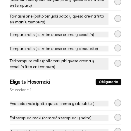
88 - White Oriental Rolls
en tempura)
Salmón, camarón furay, palta, pepino, 
envuelto en queso crema, bañado en 
Tamashi one (pollo teriyaki palta y queso crema frito
salsa acevichada.
en maní y tempura)
$6.990
$10.990
Tempura rolls (salmón queso crema y cebollín)
Tempura rolls (salmón queso crema y ciboulette)
VEGETARIANOS
Teri tempura rolls (pollo teriyaki queso crema y
cebollín frito en tempura)
-
15
%
111-Veggie Rolls
Pimentón, queso crema y almendras 
Elige tu Hosomaki
Obligatorio
tostadas, frito en panko.
Seleccione 1
Avocado maki (palta queso crema y ciboulette)
$5.490
$6.490
Ebi tempura maki (camarón tempura y palta)
-
15
%
112-Niel Rolls