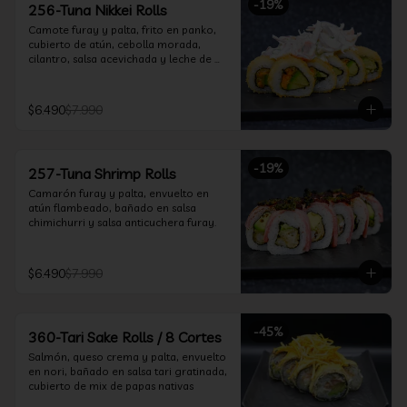
-
19
%
256-Tuna Nikkei Rolls
Camote furay y palta, frito en panko, 
cubierto de atún, cebolla morada, 
cilantro, salsa acevichada y leche de 
tigre.
$6.490
$7.990
-
19
%
257-Tuna Shrimp Rolls
Camarón furay y palta, envuelto en 
atún flambeado, bañado en salsa 
chimichurri y salsa anticuchera furay.
$6.490
$7.990
-
45
%
360-Tari Sake Rolls / 8 Cortes
Salmón, queso crema y palta, envuelto 
en nori, bañado en salsa tari gratinada, 
cubierto de mix de papas nativas