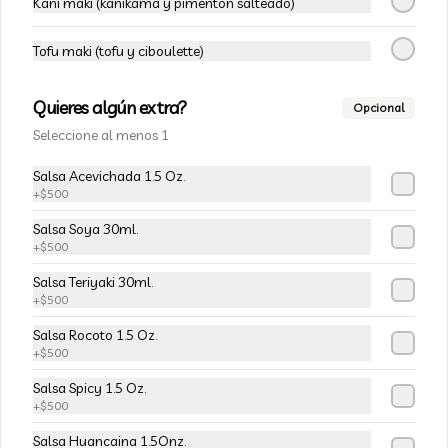
Champiñon furay, queso crema y 
Kani maki (kanikama y pimentón salteado)
cebollín, envuelto en palta
Tofu maki (tofu y ciboulette)
$5.490
$6.490
Quieres algún extra?
Opcional
Seleccione al menos 1
-
15
%
113-Tempura Cream
Salsa Acevichada 1.5 Oz.
Queso crema, champiñon furay y 
+
$500
cebollín frito en tempura.
Salsa Soya 30ml.
+
$500
$5.490
$6.490
Salsa Teriyaki 30ml.
+
$500
-
15
%
Salsa Rocoto 1.5 Oz.
115-Vivian Rolls
+
$500
Palta, champiñon furay, cebollín, 
envuelto en queso crema, bañado en 
Salsa Spicy 1.5 Oz.
salsa teriyaki, cubierto de mix de papas 
+
$500
nativas
Salsa Huancaina 1.5Onz.