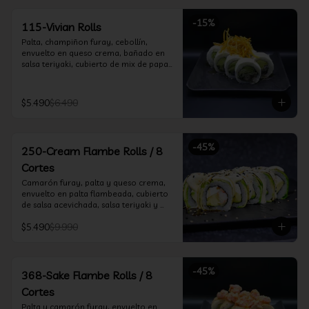
-
15
%
115-Vivian Rolls
Palta, champiñon furay, cebollín, 
envuelto en queso crema, bañado en 
salsa teriyaki, cubierto de mix de papas 
nativas
$5.490
$6.490
-
45
%
250-Cream Flambe Rolls / 8
Cortes
Camarón furay, palta y queso crema, 
envuelto en palta flambeada, cubierto 
de salsa acevichada, salsa teriyaki y 
toques de sesamo.
$5.490
$9.990
-
45
%
368-Sake Flambe Rolls / 8
Cortes
Palta y camarón furay, envuelto en 