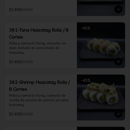
$5.490
$9.990
-
45
%
361-Tuna Huacatay Rolls / 8
Cortes
Palta y camarón furay, envuelto en 
atún, bañado en acevichada de 
huacatay
$5.490
$9.990
-
45
%
362-Shrimp Huacatay Rolls /
8 Cortes
Palta y camarón furay, cubierto de 
criolla de ceviche de salmón en salsa 
huacatay
$5.490
$9.990