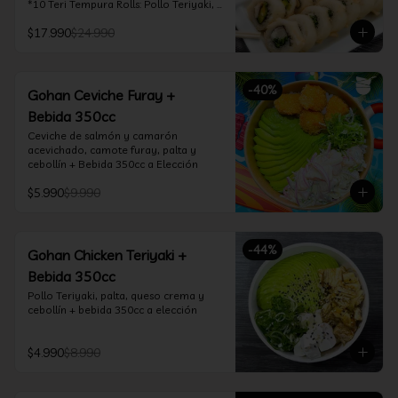
*10 Teri Tempura Rolls: Pollo Teriyaki, 
Queso Crema, Cebollín, Frito en 
$17.990
$24.990
Tempura

*10 Tori Rolls: Camarón Furay, Queso 
Crema, Ciboulette, frito en Panko

*10 Kani Tempura Rolls: Kanikama, 
-
40
%
Queso Crema y Cebollín, frito en 
Gohan Ceviche Furay +
tempura

Bebida 350cc
*Incluye 2 palitos, 2 soya 30ml, 1 salsa 
teriyaki 30ml
Ceviche de salmón y camarón 
acevichado, camote furay, palta y 
cebollín + Bebida 350cc a Elección
$5.990
$9.990
-
44
%
Gohan Chicken Teriyaki +
Bebida 350cc
Pollo Teriyaki, palta, queso crema y 
cebollín + bebida 350cc a elección
$4.990
$8.990