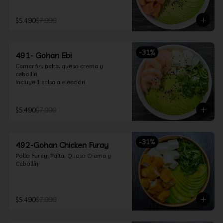
$5.490
$7.990
-
31
%
491- Gohan Ebi
Camarón, palta, queso crema y 
cebollín

Incluye 1 salsa a elección.
$5.490
$7.990
-
31
%
492-Gohan Chicken Furay
Pollo Furay, Palta, Queso Crema y 
Cebollín
$5.490
$7.990