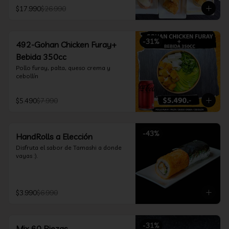
furay, queso crema y cebollín, envuelto 
$17.990
$26.990
en salmón y bañado en salsa 
acevichada

*Incluye 2 palitos, 2 soya 30ml, 1 salsa 
teriyaki 30ml
-
31
%
492-Gohan Chicken Furay+
Bebida 350cc
Pollo furay, palta, queso crema y 
cebollín
$5.490
$7.990
-
43
%
HandRolls a Elección
Disfruta el sabor de Tamashi a donde 
vayas :).
$3.990
$6.990
-
31
%
Mix 60 Piezas