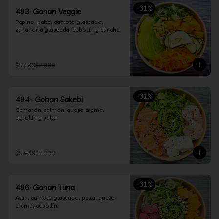
-
31
%
493-Gohan Veggie
Pepino, palta, camote glaseado, 
zanahoria glaseada, cebollín y cancha.
$5.490
$7.990
-
31
%
494- Gohan Sakebi
Camarón, salmón, queso crema, 
cebollín y palta.
$5.490
$7.990
-
31
%
496-Gohan Tuna
Atún, camote glaseado, palta, queso 
crema, cebollín.