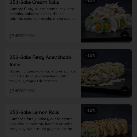
-
19
%
251-Sake Cream Rolls
Camote furay, queso crema, envuelto 
en palta, cubierto de ceviche de 
salmón, cebolla morada, cilantro, salsa 
acevichada y leche de tigre.
$6.490
$7.990
-
19
%
252-Sake Furay Acevichado
Rolls
Salmón y queso crema, frito en panko, 
cubierto de salsa acevichada, salsa 
teriyaki y toques de sesamo.
$6.490
$7.990
-
19
%
253-Sake Lemon Rolls
Camarón furay, palta y queso crema, 
envuelto en salmón, bañado en salsa 
teriyaki y cubierto de gajos de limón.