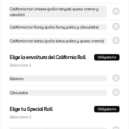
-
28
%
82-Acevichado One
California tori cheese (pollo teriyaki queso crema y
Camarón furay, queso crema y 
cebollín)
cebollín, envuelto en salmón y bañado 
en salsa acevichada
California tori furay (pollo furay palta y ciboulette)
$6.490
$8.990
California tori katsu (pollo katsu palta y queso crema)
Elige la envoltura del California Roll
NO RICE
Obligatorio
Seleccione 1
-
25
%
101 - Tempura Oriental Rolls
Sésamo
Camarón furay, queso crema, salsa 
spicy, cebollín envuelto en nori 
Ciboulette
tempurizado, cubierto con salsa 
Acevichada y Shichimi
Elige tu Special Roll
$7.490
$9.990
Obligatorio
Seleccione 1
-
32
%
102 - Furay Oriental Rolls