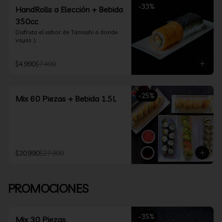
-
33
%
HandRolls a Elección + Bebida
350cc
Disfruta el sabor de Tamashi a donde 
vayas :).
$4.990
$7.490
-
25
%
Mix 60 Piezas + Bebida 1.5L
$20.990
$27.990
PROMOCIONES
-
35
%
Mix 30 Piezas