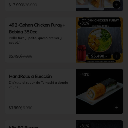
furay, queso crema y cebollín, envuelto 
$17.990
$26.990
en salmón y bañado en salsa 
acevichada

*Incluye 2 palitos, 2 soya 30ml, 1 salsa 
teriyaki 30ml
-
31
%
492-Gohan Chicken Furay+
Bebida 350cc
Pollo furay, palta, queso crema y 
cebollín
$5.490
$7.990
-
43
%
HandRolls a Elección
Disfruta el sabor de Tamashi a donde 
vayas :).
$3.990
$6.990
-
31
%
Mix 60 Piezas