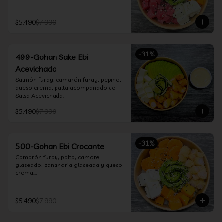
$5.490
$7.990
-
31
%
499-Gohan Sake Ebi
Acevichado
Salmón furay, camarón furay, pepino, 
queso crema, palta acompañado de 
Salsa Acevichada.
$5.490
$7.990
-
31
%
500-Gohan Ebi Crocante
Camarón furay, palta, camote 
glaseado, zanahoria glaseada y queso 
crema.

Incluye 1 salsa a elección.
$5.490
$7.990