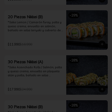
ceviche hot.

*Incluye 2 palitos, 2 soya 30ml, 1 salsa 
teriyaki 30ml
-
29
%
20 Piezas Nikkei (B)
*Sake Lemon / Camarón furay, palta y 
queso crema, envuelto en salmón, 
bañado en salsa teriyaki y cubierto de 
gajos de limón.

*Shrimp Fire Rolls /Palta y camarón 
$11.990
$16.990
furay, envuelto en queso crema 
flambeado, bañado en salsa 
chimichurri.

-
28
%
30 Piezas Nikkei (A)
*Incluye 2 palitos, 2 soya 30ml, 1 salsa 
teriyaki 30ml
*Sake Acevichado Rolls / Salmón, palta 
y queso crema, envuelto en plaqueta 
atún y palta, bañado en salsa 
acevichada de cilantro

*Shrimp Fire Rolls / Palta y camarón 
$17.990
$24.990
furay, envuelto en queso crema 
flambeado, bañado en salsa 
chimichurri.

-
28
%
30 Piezas Nikkei (B)
*Almond Furay / Pollo teriyaki, queso 
crema y almendras tostadas, frito en 