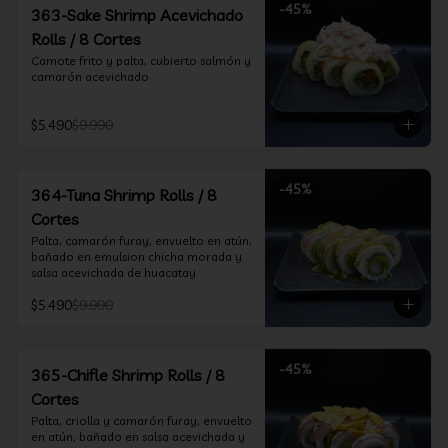
-
45
%
363-Sake Shrimp Acevichado
Rolls / 8 Cortes
Camote frito y palta, cubierto salmón y 
camarón acevichado
$5.490
$9.990
-
45
%
364-Tuna Shrimp Rolls / 8
Cortes
Palta, camarón furay, envuelto en atún, 
bañado en emulsion chicha morada y 
salsa acevichada de huacatay
$5.490
$9.990
-
45
%
365-Chifle Shrimp Rolls / 8
Cortes
Palta, criolla y camarón furay, envuelto 
en atún, bañado en salsa acevichada y 