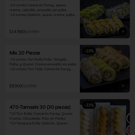
-10 cortes Camarón Furay, queso 
crema, cebollín, envuelto en palta

-10 cortes Salmón, queso crema, palta, 
envuelto en sésamo

-10 cortes Pollo Teriyaki, queso crema, 
cebollín, frito en tempura

$14.990
$22.990
*Incluye 2 soya 30ml / 2 palitos / 1 salsa 
teriyaki 30ml
-
19
%
Mix 20 Piezas
-10 cortes Teri Rolls Pollo Teriyaki, 
Palta, y Queso Crema envuelto en palta

-10 cortes Tori Tolls: Camarón Furay, 
Queso Crema, Cebollín, frito en Panko

*Incluye 1 soya 30ml / 1 palitos / 1 salsa 
teriyaki 30ml
$8.900
$10.990
-
33
%
470-Tamashi 30 (30 piezas)
*10 Tori Rolls: Camarón Furay, Queso 
Crema, Ciboulette, frito en Panko

*10 Tempura Rolls: Salmón, Queso 
Crema, Cebollín, Frito en Tempura.

*10 Acevichado One Rolls: Camarón 