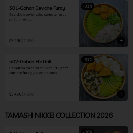
-
31
%
501-Gohan Ceviche Furay
Ceviche acevichado, camote furay, 
palta y cebollín.
$5.490
$7.990
-
31
%
502-Gohan Ebi Grill
Camarón en salsa chimichurri, palta, 
camote furay y queso crema.
$5.490
$7.990
TAMASHI NIKKEI COLLECTION 2026
-
28
%