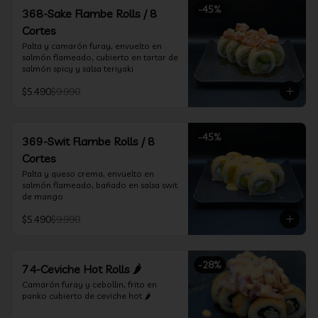
-
45
%
368-Sake Flambe Rolls / 8
Cortes
Palta y camarón furay, envuelto en 
salmón flameado, cubierto en tartar de 
salmón spicy y salsa teriyaki
$5.490
$9.990
-
45
%
369-Swit Flambe Rolls / 8
Cortes
Palta y queso crema, envuelto en 
salmón flameado, bañado en salsa swit 
de mango
$5.490
$9.990
-
28
%
74-Ceviche Hot Rolls 🌶️
Camarón furay y cebollin, frito en 
panko cubierto de ceviche hot 🌶️