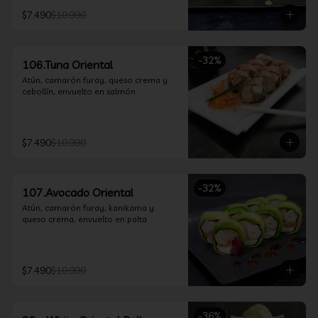
$7.490
$10.990
-
32
%
106.Tuna Oriental
Atún, camarón furay, queso crema y 
cebollín, envuelto en salmón
$7.490
$10.990
-
32
%
107.Avocado Oriental
Atún, camarón furay, kanikama y 
queso crema, envuelto en palta
$7.490
$10.990
-
36
%