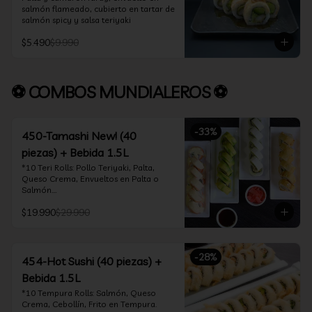
salmón flameado, cubierto en tartar de 
salmón spicy y salsa teriyaki
$5.490
$9.990
⚽ COMBOS MUNDIALEROS ⚽
-
33
%
450-Tamashi New! (40
piezas) + Bebida 1.5L
*10 Teri Rolls: Pollo Teriyaki, Palta, 
Queso Crema, Envueltos en Palta o 
Salmón.

*10 Oklahoma Rolls: Pollo Teriyaki, 
$19.990
$29.990
Palta, Cebollín, Envuelto en Queso 
Crema

*10 Acevichado One: Camarón furay, 
queso crema y cebollín, envuelto en 
-
28
%
salmón y bañado en salsa acevichada

454-Hot Sushi (40 piezas) +
*10 Tempura Rolls: Salmón, Queso 
Bebida 1.5L
Crema, Cebollín, Frito en Tempura.

*Incluye 2 palitos, 2 soya 30ml, 1 salsa 
*10 Tempura Rolls: Salmón, Queso 
teriyaki 30ml
Crema, Cebollín, Frito en Tempura.
