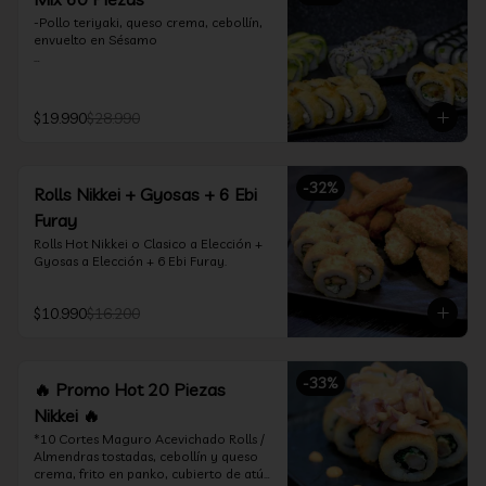
-Pollo teriyaki, queso crema, cebollín, 
envuelto en Sésamo

-Camarón furay, palta, queso crema, 
envuelto en palta.

$19.990
$28.990
-Camarón furay, queso crema, 
cebollín, frito en tempura.

-Pollo teriyaki, queso crema, cebollín, 
-
32
%
Rolls Nikkei + Gyosas + 6 Ebi
frito en tempura.

Furay
-Kanikama, queso crema, envuelto en 
Rolls Hot Nikkei o Clasico a Elección + 
nori (hosomaki)

Gyosas a Elección + 6 Ebi Furay.
-Palta, queso crema, envuelto en nori 
(hosomaki)

$10.990
$16.200
*Incluye 2 palitos, 2 soya 1.5Oz, 1 salsa 
teriyaki 1.5Oz
-
33
%
🔥 Promo Hot 20 Piezas
Nikkei 🔥
*10 Cortes Maguro Acevichado Rolls / 
Almendras tostadas, cebollín y queso 
crema, frito en panko, cubierto de atún 