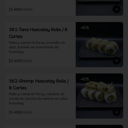
$5.490
$9.990
-
45
%
361-Tuna Huacatay Rolls / 8
Cortes
Palta y camarón furay, envuelto en 
atún, bañado en acevichada de 
huacatay
$5.490
$9.990
-
45
%
362-Shrimp Huacatay Rolls /
8 Cortes
Palta y camarón furay, cubierto de 
criolla de ceviche de salmón en salsa 
huacatay
$5.490
$9.990