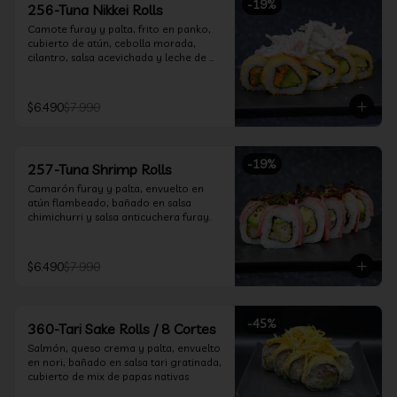
-
19
%
256-Tuna Nikkei Rolls
Camote furay y palta, frito en panko, 
cubierto de atún, cebolla morada, 
cilantro, salsa acevichada y leche de 
tigre.
$6.490
$7.990
-
19
%
257-Tuna Shrimp Rolls
Camarón furay y palta, envuelto en 
atún flambeado, bañado en salsa 
chimichurri y salsa anticuchera furay.
$6.490
$7.990
-
45
%
360-Tari Sake Rolls / 8 Cortes
Salmón, queso crema y palta, envuelto 
en nori, bañado en salsa tari gratinada, 
cubierto de mix de papas nativas