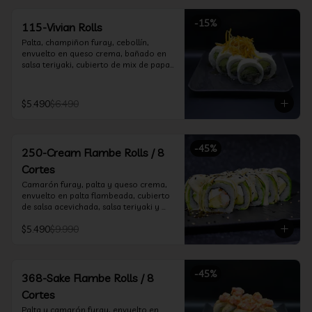
-
15
%
115-Vivian Rolls
Palta, champiñon furay, cebollín, 
envuelto en queso crema, bañado en 
salsa teriyaki, cubierto de mix de papas 
nativas
$5.490
$6.490
-
45
%
250-Cream Flambe Rolls / 8
Cortes
Camarón furay, palta y queso crema, 
envuelto en palta flambeada, cubierto 
de salsa acevichada, salsa teriyaki y 
toques de sesamo.
$5.490
$9.990
-
45
%
368-Sake Flambe Rolls / 8
Cortes
Palta y camarón furay, envuelto en 