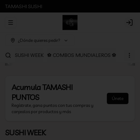
TAMASHI SUSHI
Abrir menu de navegación
Login
¿Dónde quieres pedir?
SUSHI WEEK
⚽ COMBOS MUNDIALEROS ⚽
PROMOC
Acumula
TAMASHI
PUNTOS
Únete
Regístrate, gana puntos con tus compras y
canjealos por productos y más
SUSHI WEEK