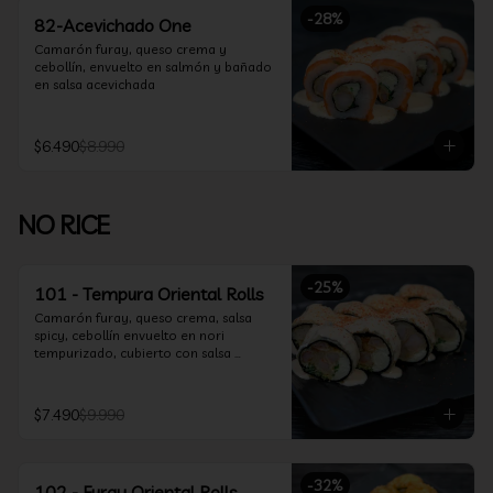
-
28
%
82-Acevichado One
Camarón furay, queso crema y 
cebollín, envuelto en salmón y bañado 
en salsa acevichada
$6.490
$8.990
NO RICE
-
25
%
101 - Tempura Oriental Rolls
Camarón furay, queso crema, salsa 
spicy, cebollín envuelto en nori 
tempurizado, cubierto con salsa 
Acevichada y Shichimi
$7.490
$9.990
-
32
%
102 - Furay Oriental Rolls