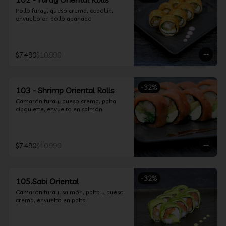
Pollo furay, queso crema, cebollín, 
envuelto en pollo apanado
$7.490
$10.990
-
32
%
103 - Shrimp Oriental Rolls
Camarón furay, queso crema, palta, 
ciboulette, envuelto en salmón
$7.490
$10.990
-
32
%
105.Sabi Oriental
Camarón furay, salmón, palta y queso 
crema, envuelto en palta