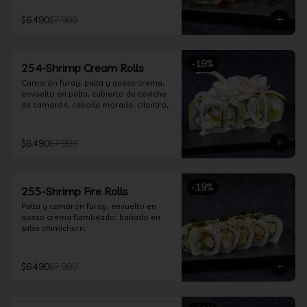
$6.490
$7.990
-
19
%
254-Shrimp Cream Rolls
Camarón furay, palta y queso crema, 
envuelto en palta, cubierto de ceviche 
de camarón, cebolla morada, cilantro, 
salsa acevichada y leche de tigre.
$6.490
$7.990
-
19
%
255-Shrimp Fire Rolls
Palta y camarón furay, envuelto en 
queso crema flambeado, bañado en 
salsa chimichurri.
$6.490
$7.990