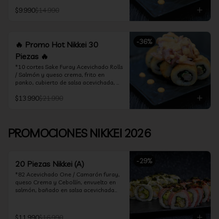
acevichado

$9.990
$14.990
*10 Cortes Ceviche Hot Rolls / 
Camarón furay y cebollín, frito en 
panko cubierto de ceviche hot
-
36
%
🔥 Promo Hot Nikkei 30
Piezas 🔥
*10 cortes Sake Furay Acevichado Rolls 
/ Salmón y queso crema, frito en 
panko, cubierto de salsa acevichada, 
salsa teriyaki y toques de sesamo.

$13.990
$21.990
*10 cortes Ceviche Hot Rolls / Camarón 
furay y cebollín, frito en panko cubierto 
de ceviche hot

PROMOCIONES NIKKEI 2026
*10 cortes Maguro Acevichado Rolls / 
Almendras tostadas, cebollín y queso 
crema, frito en panko, cubierto de atún 
-
29
%
acevichado
20 Piezas Nikkei (A)
*82 Acevichado One / Camarón furay, 
queso Crema y Cebollín, envuelto en 
salmón, bañado en salsa acevichada

*74 Ceviche Hot Rolls / Camarón furay 
y cebollin, frito en panko cubierto de 
$11.990
$16.990