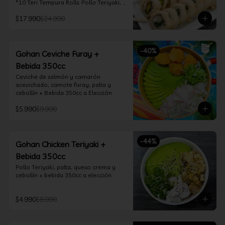
*10 Teri Tempura Rolls: Pollo Teriyaki, 
Queso Crema, Cebollín, Frito en 
$17.990
$24.990
Tempura

*10 Tori Rolls: Camarón Furay, Queso 
Crema, Ciboulette, frito en Panko

*10 Kani Tempura Rolls: Kanikama, 
-
40
%
Queso Crema y Cebollín, frito en 
Gohan Ceviche Furay +
tempura

Bebida 350cc
*Incluye 2 palitos, 2 soya 30ml, 1 salsa 
teriyaki 30ml
Ceviche de salmón y camarón 
acevichado, camote furay, palta y 
cebollín + Bebida 350cc a Elección
$5.990
$9.990
-
44
%
Gohan Chicken Teriyaki +
Bebida 350cc
Pollo Teriyaki, palta, queso crema y 
cebollín + bebida 350cc a elección
$4.990
$8.990