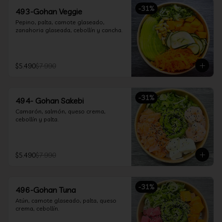
-
31
%
493-Gohan Veggie
Pepino, palta, camote glaseado, 
zanahoria glaseada, cebollín y cancha.
$5.490
$7.990
-
31
%
494- Gohan Sakebi
Camarón, salmón, queso crema, 
cebollín y palta.
$5.490
$7.990
-
31
%
496-Gohan Tuna
Atún, camote glaseado, palta, queso 
crema, cebollín.