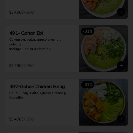
$5.490
$7.990
-
31
%
491- Gohan Ebi
Camarón, palta, queso crema y 
cebollín

Incluye 1 salsa a elección.
$5.490
$7.990
-
31
%
492-Gohan Chicken Furay
Pollo Furay, Palta, Queso Crema y 
Cebollín
$5.490
$7.990