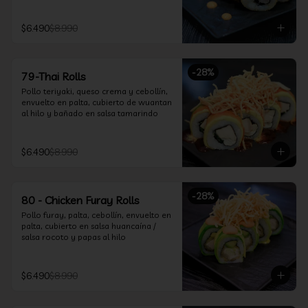
$6.490
$8.990
-
28
%
79-Thai Rolls
Pollo teriyaki, queso crema y cebollín, 
envuelto en palta, cubierto de wuantan 
al hilo y bañado en salsa tamarindo
$6.490
$8.990
-
28
%
80 - Chicken Furay Rolls
Pollo furay, palta, cebollín, envuelto en 
palta, cubierto en salsa huancaína / 
salsa rocoto y papas al hilo
$6.490
$8.990