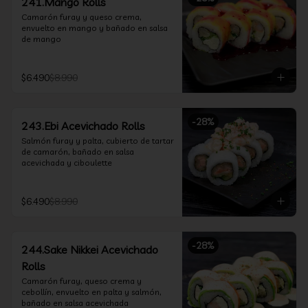
241.Mango Rolls
Camarón furay y queso crema, 
envuelto en mango y bañado en salsa 
de mango
$6.490
$8.990
-
28
%
243.Ebi Acevichado Rolls
Salmón furay y palta, cubierto de tartar 
de camarón, bañado en salsa 
acevichada y ciboulette
$6.490
$8.990
-
28
%
244.Sake Nikkei Acevichado
Rolls
Camarón furay, queso crema y 
cebollín, envuelto en palta y salmón, 
bañado en salsa acevichada