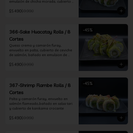
emulsión de chicha morada, cubierto 
de chifle
$5.490
$9.990
-
45
%
366-Sake Huacatay Rolls / 8
Cortes
Queso crema y camarón furay, 
envuelto en palta, cubierto de ceviche 
de salmón, bañado en emulsion de 
chicha morada y salsa huacatay
$5.490
$9.990
-
45
%
367-Shrimp Flambe Rolls / 8
Cortes
Palta y camarón furay, envuelto en  
salmón flameado,bañado en salsa tari 
y cubierto de kanikama crocante
$5.490
$9.990