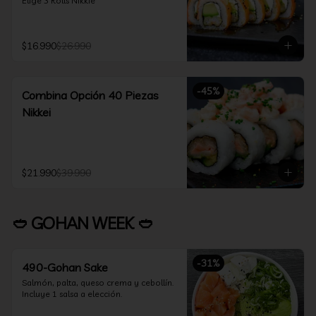
Elige 3 Rolls Nikkie
$16.990
$26.990
-
45
%
Combina Opción 40 Piezas
Nikkei
$21.990
$39.990
🥙 GOHAN WEEK 🥙
-
31
%
490-Gohan Sake
Salmón, palta, queso crema y cebollín.

Incluye 1 salsa a elección.