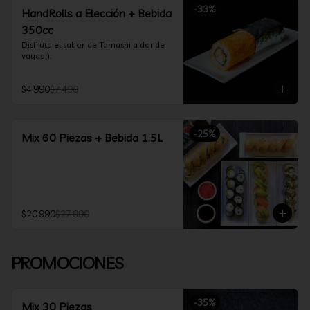
-
33
%
HandRolls a Elección + Bebida
350cc
Disfruta el sabor de Tamashi a donde 
vayas :).
$4.990
$7.490
-
25
%
Mix 60 Piezas + Bebida 1.5L
$20.990
$27.990
PROMOCIONES
-
35
%
Mix 30 Piezas