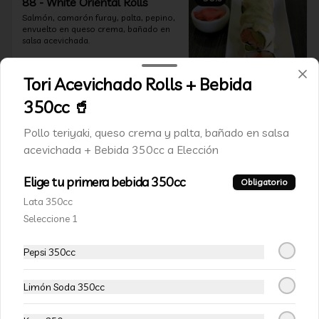
88 - White Oriental Rolls
Salmón, camarón furay, palta, pepino, 
envuelto en queso crema, bañado en 
salsa acevichada.
Tori Acevichado Rolls + Bebida
$6.990
$10.990
350cc 🥤
VEGETARIANOS
Pollo teriyaki, queso crema y palta, bañado en salsa
acevichada + Bebida 350cc a Elección
-
15
%
111-Veggie Rolls
Elige tu primera bebida 350cc
Obligatorio
Pimentón, queso crema y almendras 
Lata 350cc
tostadas, frito en panko.
Seleccione 1
Pepsi 350cc
$5.490
$6.490
Limón Soda 350cc
-
15
%
112-Niel Rolls