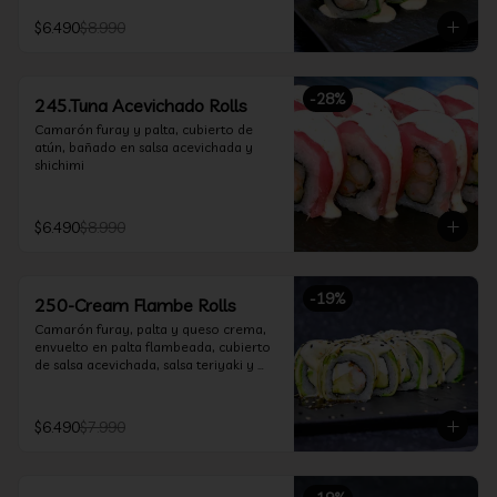
$6.490
$8.990
-
28
%
245.Tuna Acevichado Rolls
Camarón furay y palta, cubierto de 
atún, bañado en salsa acevichada y 
shichimi
$6.490
$8.990
-
19
%
250-Cream Flambe Rolls
Camarón furay, palta y queso crema, 
envuelto en palta flambeada, cubierto 
de salsa acevichada, salsa teriyaki y 
toques de sesamo.
$6.490
$7.990