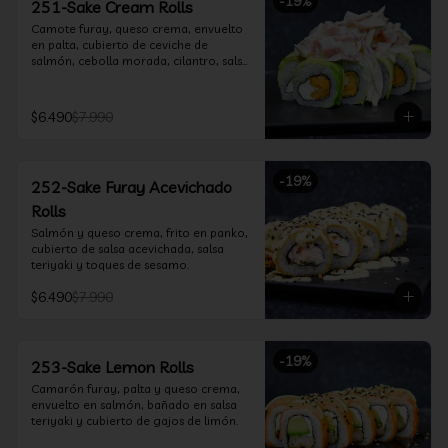
-
19
%
251-Sake Cream Rolls
Camote furay, queso crema, envuelto 
en palta, cubierto de ceviche de 
salmón, cebolla morada, cilantro, salsa 
acevichada y leche de tigre.
$6.490
$7.990
-
19
%
252-Sake Furay Acevichado
Rolls
Salmón y queso crema, frito en panko, 
cubierto de salsa acevichada, salsa 
teriyaki y toques de sesamo.
$6.490
$7.990
-
19
%
253-Sake Lemon Rolls
Camarón furay, palta y queso crema, 
envuelto en salmón, bañado en salsa 
teriyaki y cubierto de gajos de limón.