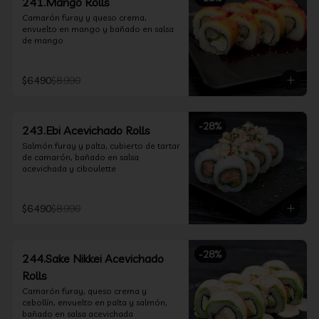
241.Mango Rolls
Camarón furay y queso crema, 
envuelto en mango y bañado en salsa 
de mango
$6.490
$8.990
-
28
%
243.Ebi Acevichado Rolls
Salmón furay y palta, cubierto de tartar 
de camarón, bañado en salsa 
acevichada y ciboulette
$6.490
$8.990
-
28
%
244.Sake Nikkei Acevichado
Rolls
Camarón furay, queso crema y 
cebollín, envuelto en palta y salmón, 
bañado en salsa acevichada