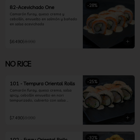
-
28
%
82-Acevichado One
Camarón furay, queso crema y 
cebollín, envuelto en salmón y bañado 
en salsa acevichada
$6.490
$8.990
NO RICE
-
25
%
101 - Tempura Oriental Rolls
Camarón furay, queso crema, salsa 
spicy, cebollín envuelto en nori 
tempurizado, cubierto con salsa 
Acevichada y Shichimi
$7.490
$9.990
-
32
%
102 - Furay Oriental Rolls