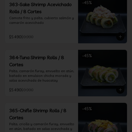
-
45
%
363-Sake Shrimp Acevichado
Rolls / 8 Cortes
Camote frito y palta, cubierto salmón y 
camarón acevichado
$5.490
$9.990
-
45
%
364-Tuna Shrimp Rolls / 8
Cortes
Palta, camarón furay, envuelto en atún, 
bañado en emulsion chicha morada y 
salsa acevichada de huacatay
$5.490
$9.990
-
45
%
365-Chifle Shrimp Rolls / 8
Cortes
Palta, criolla y camarón furay, envuelto 
en atún, bañado en salsa acevichada y 