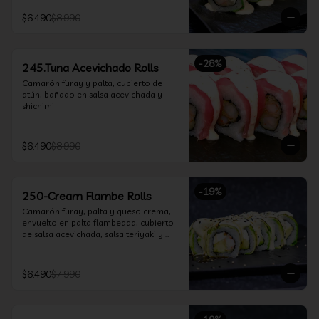
$6.490
$8.990
-
28
%
245.Tuna Acevichado Rolls
Camarón furay y palta, cubierto de 
atún, bañado en salsa acevichada y 
shichimi
$6.490
$8.990
-
19
%
250-Cream Flambe Rolls
Camarón furay, palta y queso crema, 
envuelto en palta flambeada, cubierto 
de salsa acevichada, salsa teriyaki y 
toques de sesamo.
$6.490
$7.990