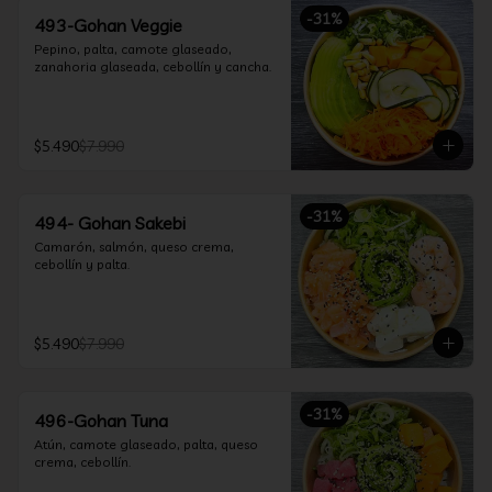
-
31
%
493-Gohan Veggie
Pepino, palta, camote glaseado, 
zanahoria glaseada, cebollín y cancha.
$5.490
$7.990
-
31
%
494- Gohan Sakebi
Camarón, salmón, queso crema, 
cebollín y palta.
$5.490
$7.990
-
31
%
496-Gohan Tuna
Atún, camote glaseado, palta, queso 
crema, cebollín.