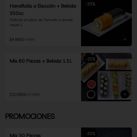
-
33
%
HandRolls a Elección + Bebida
350cc
Disfruta el sabor de Tamashi a donde 
vayas :).
$4.990
$7.490
-
25
%
Mix 60 Piezas + Bebida 1.5L
$20.990
$27.990
PROMOCIONES
-
35
%
Mix 30 Piezas