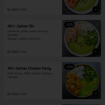
$5.490
$7.990
-
31
%
491- Gohan Ebi
Camarón, palta, queso crema y 
cebollín

Incluye 1 salsa a elección.
$5.490
$7.990
-
31
%
492-Gohan Chicken Furay
Pollo Furay, Palta, Queso Crema y 
Cebollín
$5.490
$7.990