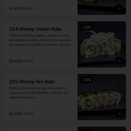
$6.490
$7.990
-
19
%
254-Shrimp Cream Rolls
Camarón furay, palta y queso crema, 
envuelto en palta, cubierto de ceviche 
de camarón, cebolla morada, cilantro, 
salsa acevichada y leche de tigre.
$6.490
$7.990
-
19
%
255-Shrimp Fire Rolls
Palta y camarón furay, envuelto en 
queso crema flambeado, bañado en 
salsa chimichurri.
$6.490
$7.990