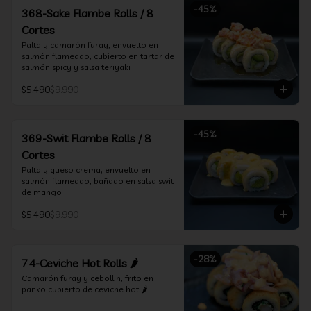
-
45
%
368-Sake Flambe Rolls / 8
Cortes
Palta y camarón furay, envuelto en 
salmón flameado, cubierto en tartar de 
salmón spicy y salsa teriyaki
$5.490
$9.990
-
45
%
369-Swit Flambe Rolls / 8
Cortes
Palta y queso crema, envuelto en 
salmón flameado, bañado en salsa swit 
de mango
$5.490
$9.990
-
28
%
74-Ceviche Hot Rolls 🌶️
Camarón furay y cebollin, frito en 
panko cubierto de ceviche hot 🌶️