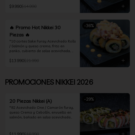
acevichado

$9.990
$14.990
*10 Cortes Ceviche Hot Rolls / 
Camarón furay y cebollín, frito en 
panko cubierto de ceviche hot
-
36
%
🔥 Promo Hot Nikkei 30
Piezas 🔥
*10 cortes Sake Furay Acevichado Rolls 
/ Salmón y queso crema, frito en 
panko, cubierto de salsa acevichada, 
salsa teriyaki y toques de sesamo.

$13.990
$21.990
*10 cortes Ceviche Hot Rolls / Camarón 
furay y cebollín, frito en panko cubierto 
de ceviche hot

PROMOCIONES NIKKEI 2026
*10 cortes Maguro Acevichado Rolls / 
Almendras tostadas, cebollín y queso 
crema, frito en panko, cubierto de atún 
-
29
%
acevichado
20 Piezas Nikkei (A)
*82 Acevichado One / Camarón furay, 
queso Crema y Cebollín, envuelto en 
salmón, bañado en salsa acevichada

*74 Ceviche Hot Rolls / Camarón furay 
y cebollin, frito en panko cubierto de 
$11.990
$16.990