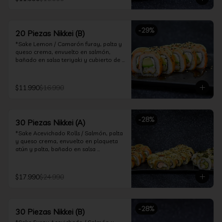
ceviche hot.

*Incluye 2 palitos, 2 soya 30ml, 1 salsa 
teriyaki 30ml
-
29
%
20 Piezas Nikkei (B)
*Sake Lemon / Camarón furay, palta y 
queso crema, envuelto en salmón, 
bañado en salsa teriyaki y cubierto de 
gajos de limón.

*Shrimp Fire Rolls /Palta y camarón 
$11.990
$16.990
furay, envuelto en queso crema 
flambeado, bañado en salsa 
chimichurri.

-
28
%
30 Piezas Nikkei (A)
*Incluye 2 palitos, 2 soya 30ml, 1 salsa 
teriyaki 30ml
*Sake Acevichado Rolls / Salmón, palta 
y queso crema, envuelto en plaqueta 
atún y palta, bañado en salsa 
acevichada de cilantro

*Shrimp Fire Rolls / Palta y camarón 
$17.990
$24.990
furay, envuelto en queso crema 
flambeado, bañado en salsa 
chimichurri.

-
28
%
30 Piezas Nikkei (B)
*Almond Furay / Pollo teriyaki, queso 
crema y almendras tostadas, frito en 