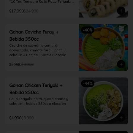
*10 Teri Tempura Rolls: Pollo Teriyaki, 
Queso Crema, Cebollín, Frito en 
$17.990
$24.990
Tempura

*10 Tori Rolls: Camarón Furay, Queso 
Crema, Ciboulette, frito en Panko

*10 Kani Tempura Rolls: Kanikama, 
-
40
%
Queso Crema y Cebollín, frito en 
Gohan Ceviche Furay +
tempura

Bebida 350cc
*Incluye 2 palitos, 2 soya 30ml, 1 salsa 
teriyaki 30ml
Ceviche de salmón y camarón 
acevichado, camote furay, palta y 
cebollín + Bebida 350cc a Elección
$5.990
$9.990
-
44
%
Gohan Chicken Teriyaki +
Bebida 350cc
Pollo Teriyaki, palta, queso crema y 
cebollín + bebida 350cc a elección
$4.990
$8.990