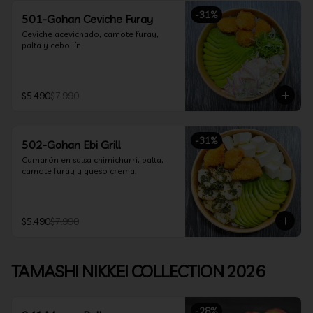
-
31
%
501-Gohan Ceviche Furay
Ceviche acevichado, camote furay, 
palta y cebollín.
$5.490
$7.990
-
31
%
502-Gohan Ebi Grill
Camarón en salsa chimichurri, palta, 
camote furay y queso crema.
$5.490
$7.990
TAMASHI NIKKEI COLLECTION 2026
-
28
%