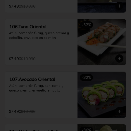
$7.490
$10.990
-
32
%
106.Tuna Oriental
Atún, camarón furay, queso crema y 
cebollín, envuelto en salmón
$7.490
$10.990
-
32
%
107.Avocado Oriental
Atún, camarón furay, kanikama y 
queso crema, envuelto en palta
$7.490
$10.990
-
36
%