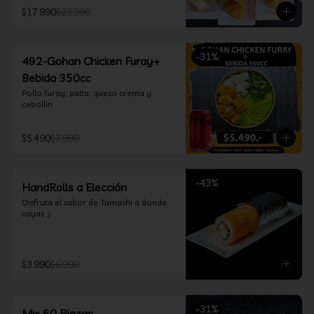
furay, queso crema y cebollín, envuelto 
$17.990
$26.990
en salmón y bañado en salsa 
acevichada

*Incluye 2 palitos, 2 soya 30ml, 1 salsa 
teriyaki 30ml
-
31
%
492-Gohan Chicken Furay+
Bebida 350cc
Pollo furay, palta, queso crema y 
cebollín
$5.490
$7.990
-
43
%
HandRolls a Elección
Disfruta el sabor de Tamashi a donde 
vayas :).
$3.990
$6.990
-
31
%
Mix 60 Piezas