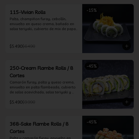
-
15
%
115-Vivian Rolls
Palta, champiñon furay, cebollín, 
envuelto en queso crema, bañado en 
salsa teriyaki, cubierto de mix de papas 
nativas
$5.490
$6.490
-
45
%
250-Cream Flambe Rolls / 8
Cortes
Camarón furay, palta y queso crema, 
envuelto en palta flambeada, cubierto 
de salsa acevichada, salsa teriyaki y 
toques de sesamo.
$5.490
$9.990
-
45
%
368-Sake Flambe Rolls / 8
Cortes
Palta y camarón furay, envuelto en 