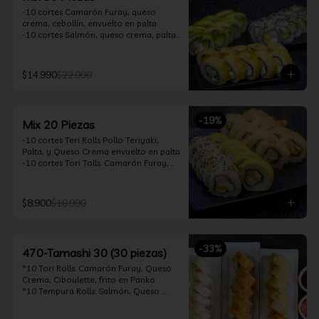
-10 cortes Camarón Furay, queso 
crema, cebollín, envuelto en palta

-10 cortes Salmón, queso crema, palta, 
envuelto en sésamo

-10 cortes Pollo Teriyaki, queso crema, 
cebollín, frito en tempura

$14.990
$22.990
*Incluye 2 soya 30ml / 2 palitos / 1 salsa 
teriyaki 30ml
-
19
%
Mix 20 Piezas
-10 cortes Teri Rolls Pollo Teriyaki, 
Palta, y Queso Crema envuelto en palta

-10 cortes Tori Tolls: Camarón Furay, 
Queso Crema, Cebollín, frito en Panko

*Incluye 1 soya 30ml / 1 palitos / 1 salsa 
teriyaki 30ml
$8.900
$10.990
-
33
%
470-Tamashi 30 (30 piezas)
*10 Tori Rolls: Camarón Furay, Queso 
Crema, Ciboulette, frito en Panko

*10 Tempura Rolls: Salmón, Queso 
Crema, Cebollín, Frito en Tempura.

*10 Acevichado One Rolls: Camarón 