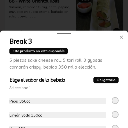
88 - White Oriental Rolls
Salmón, camarón furay, palta, pepino, 
envuelto en queso crema, bañado en 
salsa acevichada.
$6.990
$10.990
Break 3
VEGETARIANOS
Este producto no esta disponible
5 piezas sake cheese roll, 5 tori roll, 3 gyosas
camarón crispy, bebida 350 ml a elección.
-
15
%
111-Veggie Rolls
Pimentón, queso crema y almendras 
Elige el sabor de la bebida
Obligatorio
tostadas, frito en panko.
Seleccione 1
Pepsi 350cc
$5.490
$6.490
Limón Soda 350cc
-
15
%
112-Niel Rolls