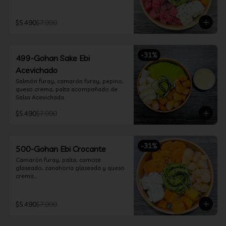
$5.490
$7.990
-
31
%
499-Gohan Sake Ebi
Acevichado
Salmón furay, camarón furay, pepino, 
queso crema, palta acompañado de 
Salsa Acevichada.
$5.490
$7.990
-
31
%
500-Gohan Ebi Crocante
Camarón furay, palta, camote 
glaseado, zanahoria glaseada y queso 
crema.

Incluye 1 salsa a elección.
$5.490
$7.990