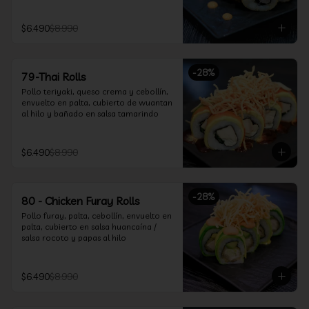
$6.490
$8.990
-
28
%
79-Thai Rolls
Pollo teriyaki, queso crema y cebollín, 
envuelto en palta, cubierto de wuantan 
al hilo y bañado en salsa tamarindo
$6.490
$8.990
-
28
%
80 - Chicken Furay Rolls
Pollo furay, palta, cebollín, envuelto en 
palta, cubierto en salsa huancaína / 
salsa rocoto y papas al hilo
$6.490
$8.990