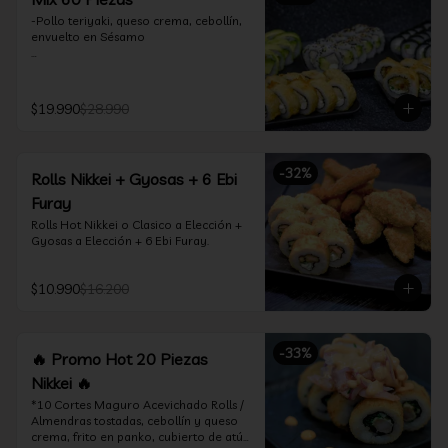
-Pollo teriyaki, queso crema, cebollín, 
envuelto en Sésamo

-Camarón furay, palta, queso crema, 
envuelto en palta.

$19.990
$28.990
-Camarón furay, queso crema, 
cebollín, frito en tempura.

-Pollo teriyaki, queso crema, cebollín, 
-
32
%
Rolls Nikkei + Gyosas + 6 Ebi
frito en tempura.

Furay
-Kanikama, queso crema, envuelto en 
Rolls Hot Nikkei o Clasico a Elección + 
nori (hosomaki)

Gyosas a Elección + 6 Ebi Furay.
-Palta, queso crema, envuelto en nori 
(hosomaki)

$10.990
$16.200
*Incluye 2 palitos, 2 soya 1.5Oz, 1 salsa 
teriyaki 1.5Oz
-
33
%
🔥 Promo Hot 20 Piezas
Nikkei 🔥
*10 Cortes Maguro Acevichado Rolls / 
Almendras tostadas, cebollín y queso 
crema, frito en panko, cubierto de atún 