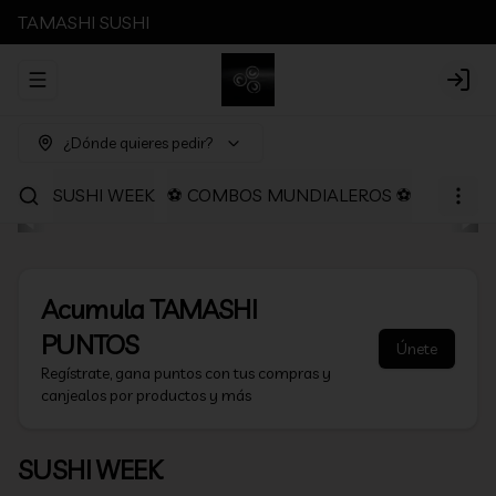
TAMASHI SUSHI
Abrir menu de navegación
Login
¿Dónde quieres pedir?
SUSHI WEEK
⚽ COMBOS MUNDIALEROS ⚽
PROMOC
Acumula
TAMASHI
PUNTOS
Únete
Regístrate, gana puntos con tus compras y
canjealos por productos y más
SUSHI WEEK