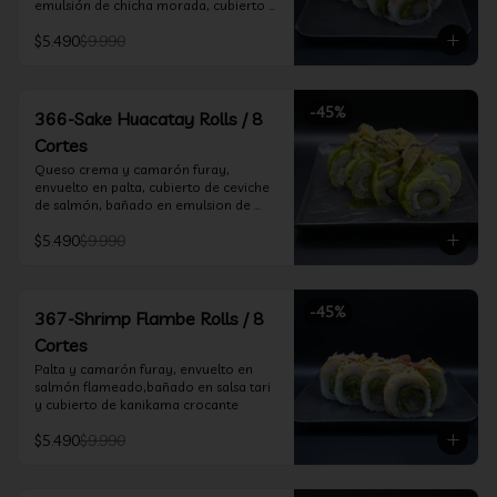
emulsión de chicha morada, cubierto 
de chifle
$5.490
$9.990
-
45
%
366-Sake Huacatay Rolls / 8
Cortes
Queso crema y camarón furay, 
envuelto en palta, cubierto de ceviche 
de salmón, bañado en emulsion de 
chicha morada y salsa huacatay
$5.490
$9.990
-
45
%
367-Shrimp Flambe Rolls / 8
Cortes
Palta y camarón furay, envuelto en  
salmón flameado,bañado en salsa tari 
y cubierto de kanikama crocante
$5.490
$9.990