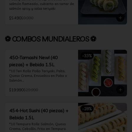
salmón flameado, cubierto en tartar de 
salmón spicy y salsa teriyaki
$5.490
$9.990
⚽ COMBOS MUNDIALEROS ⚽
-
33
%
450-Tamashi New! (40
piezas) + Bebida 1.5L
*10 Teri Rolls: Pollo Teriyaki, Palta, 
Queso Crema, Envueltos en Palta o 
Salmón.

*10 Oklahoma Rolls: Pollo Teriyaki, 
$19.990
$29.990
Palta, Cebollín, Envuelto en Queso 
Crema

*10 Acevichado One: Camarón furay, 
queso crema y cebollín, envuelto en 
-
28
%
salmón y bañado en salsa acevichada

454-Hot Sushi (40 piezas) +
*10 Tempura Rolls: Salmón, Queso 
Bebida 1.5L
Crema, Cebollín, Frito en Tempura.

*Incluye 2 palitos, 2 soya 30ml, 1 salsa 
*10 Tempura Rolls: Salmón, Queso 
teriyaki 30ml
Crema, Cebollín, Frito en Tempura.
