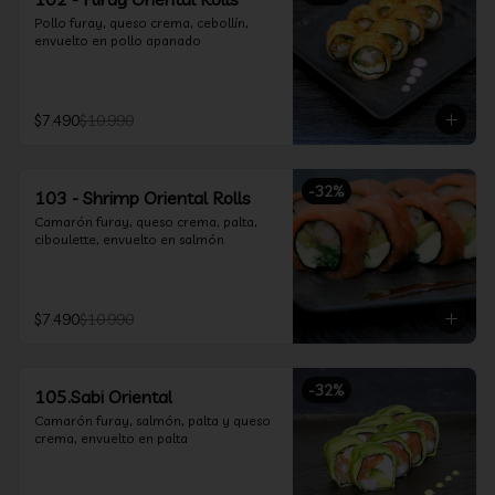
Pollo furay, queso crema, cebollín, 
envuelto en pollo apanado
$7.490
$10.990
-
32
%
103 - Shrimp Oriental Rolls
Camarón furay, queso crema, palta, 
ciboulette, envuelto en salmón
$7.490
$10.990
-
32
%
105.Sabi Oriental
Camarón furay, salmón, palta y queso 
crema, envuelto en palta