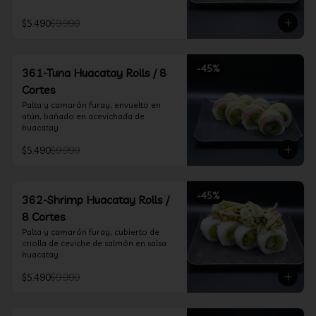
$5.490
$9.990
-
45
%
361-Tuna Huacatay Rolls / 8
Cortes
Palta y camarón furay, envuelto en 
atún, bañado en acevichada de 
huacatay
$5.490
$9.990
-
45
%
362-Shrimp Huacatay Rolls /
8 Cortes
Palta y camarón furay, cubierto de 
criolla de ceviche de salmón en salsa 
huacatay
$5.490
$9.990