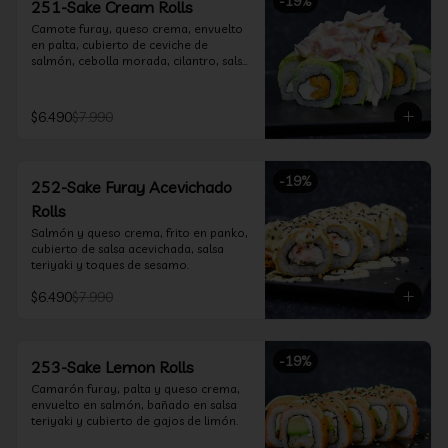
-
19
%
251-Sake Cream Rolls
Camote furay, queso crema, envuelto 
en palta, cubierto de ceviche de 
salmón, cebolla morada, cilantro, salsa 
acevichada y leche de tigre.
$6.490
$7.990
-
19
%
252-Sake Furay Acevichado
Rolls
Salmón y queso crema, frito en panko, 
cubierto de salsa acevichada, salsa 
teriyaki y toques de sesamo.
$6.490
$7.990
-
19
%
253-Sake Lemon Rolls
Camarón furay, palta y queso crema, 
envuelto en salmón, bañado en salsa 
teriyaki y cubierto de gajos de limón.