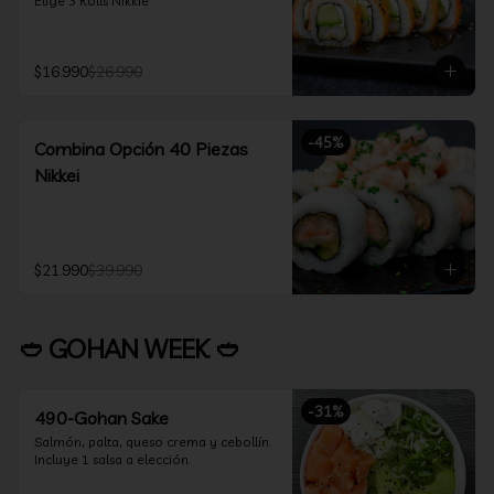
Elige 3 Rolls Nikkie
$16.990
$26.990
-
45
%
Combina Opción 40 Piezas
Nikkei
$21.990
$39.990
🥙 GOHAN WEEK 🥙
-
31
%
490-Gohan Sake
Salmón, palta, queso crema y cebollín.

Incluye 1 salsa a elección.