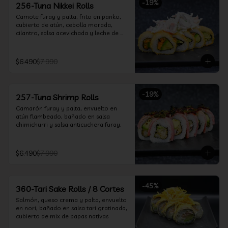
-
19
%
256-Tuna Nikkei Rolls
Camote furay y palta, frito en panko, 
cubierto de atún, cebolla morada, 
cilantro, salsa acevichada y leche de 
tigre.
$6.490
$7.990
-
19
%
257-Tuna Shrimp Rolls
Camarón furay y palta, envuelto en 
atún flambeado, bañado en salsa 
chimichurri y salsa anticuchera furay.
$6.490
$7.990
-
45
%
360-Tari Sake Rolls / 8 Cortes
Salmón, queso crema y palta, envuelto 
en nori, bañado en salsa tari gratinada, 
cubierto de mix de papas nativas