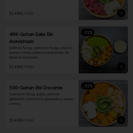
$5.490
$7.990
-
31
%
499-Gohan Sake Ebi
Acevichado
Salmón furay, camarón furay, pepino, 
queso crema, palta acompañado de 
Salsa Acevichada.
$5.490
$7.990
-
31
%
500-Gohan Ebi Crocante
Camarón furay, palta, camote 
glaseado, zanahoria glaseada y queso 
crema.

Incluye 1 salsa a elección.
$5.490
$7.990