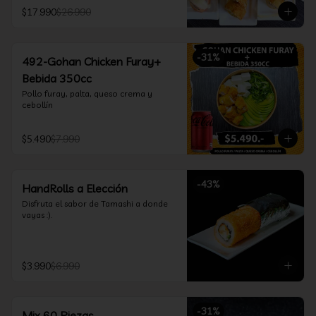
furay, queso crema y cebollín, envuelto 
$17.990
$26.990
en salmón y bañado en salsa 
acevichada

*Incluye 2 palitos, 2 soya 30ml, 1 salsa 
teriyaki 30ml
-
31
%
492-Gohan Chicken Furay+
Bebida 350cc
Pollo furay, palta, queso crema y 
cebollín
$5.490
$7.990
-
43
%
HandRolls a Elección
Disfruta el sabor de Tamashi a donde 
vayas :).
$3.990
$6.990
-
31
%
Mix 60 Piezas