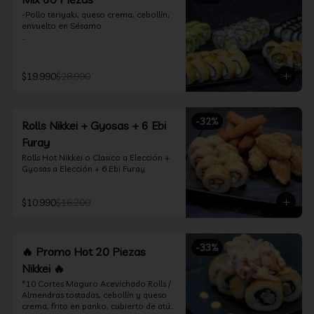
-Pollo teriyaki, queso crema, cebollín, 
envuelto en Sésamo

-Camarón furay, palta, queso crema, 
envuelto en palta.

$19.990
$28.990
-Camarón furay, queso crema, 
cebollín, frito en tempura.

-Pollo teriyaki, queso crema, cebollín, 
-
32
%
Rolls Nikkei + Gyosas + 6 Ebi
frito en tempura.

Furay
-Kanikama, queso crema, envuelto en 
Rolls Hot Nikkei o Clasico a Elección + 
nori (hosomaki)

Gyosas a Elección + 6 Ebi Furay.
-Palta, queso crema, envuelto en nori 
(hosomaki)

$10.990
$16.200
*Incluye 2 palitos, 2 soya 1.5Oz, 1 salsa 
teriyaki 1.5Oz
-
33
%
🔥 Promo Hot 20 Piezas
Nikkei 🔥
*10 Cortes Maguro Acevichado Rolls / 
Almendras tostadas, cebollín y queso 
crema, frito en panko, cubierto de atún 