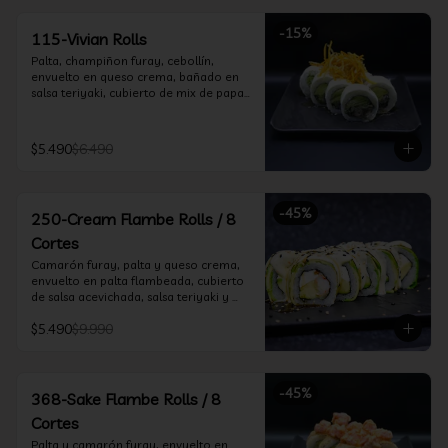
-
15
%
115-Vivian Rolls
Palta, champiñon furay, cebollín, 
envuelto en queso crema, bañado en 
salsa teriyaki, cubierto de mix de papas 
nativas
$5.490
$6.490
-
45
%
250-Cream Flambe Rolls / 8
Cortes
Camarón furay, palta y queso crema, 
envuelto en palta flambeada, cubierto 
de salsa acevichada, salsa teriyaki y 
toques de sesamo.
$5.490
$9.990
-
45
%
368-Sake Flambe Rolls / 8
Cortes
Palta y camarón furay, envuelto en 