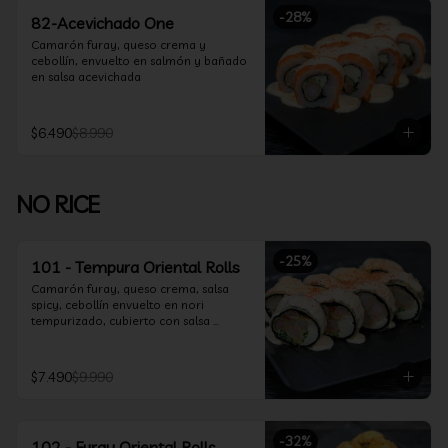
-
28
%
82-Acevichado One
Camarón furay, queso crema y 
cebollín, envuelto en salmón y bañado 
en salsa acevichada
$6.490
$8.990
NO RICE
-
25
%
101 - Tempura Oriental Rolls
Camarón furay, queso crema, salsa 
spicy, cebollín envuelto en nori 
tempurizado, cubierto con salsa 
Acevichada y Shichimi
$7.490
$9.990
-
32
%
102 - Furay Oriental Rolls