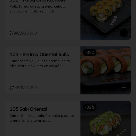
Pollo furay, queso crema, cebollín, 
envuelto en pollo apanado
$7.490
$10.990
-
32
%
103 - Shrimp Oriental Rolls
Camarón furay, queso crema, palta, 
ciboulette, envuelto en salmón
$7.490
$10.990
-
32
%
105.Sabi Oriental
Camarón furay, salmón, palta y queso 
crema, envuelto en palta