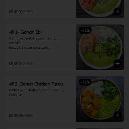
$5.490
$7.990
-
31
%
491- Gohan Ebi
Camarón, palta, queso crema y 
cebollín

Incluye 1 salsa a elección.
$5.490
$7.990
-
31
%
492-Gohan Chicken Furay
Pollo Furay, Palta, Queso Crema y 
Cebollín
$5.490
$7.990