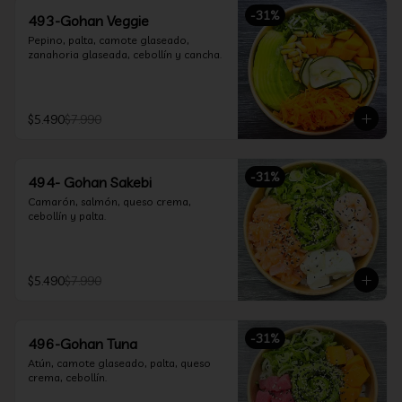
-
31
%
493-Gohan Veggie
Pepino, palta, camote glaseado, 
zanahoria glaseada, cebollín y cancha.
$5.490
$7.990
-
31
%
494- Gohan Sakebi
Camarón, salmón, queso crema, 
cebollín y palta.
$5.490
$7.990
-
31
%
496-Gohan Tuna
Atún, camote glaseado, palta, queso 
crema, cebollín.