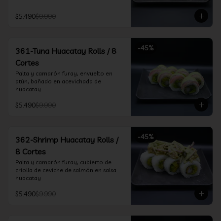
$5.490
$9.990
-
45
%
361-Tuna Huacatay Rolls / 8
Cortes
Palta y camarón furay, envuelto en 
atún, bañado en acevichada de 
huacatay
$5.490
$9.990
-
45
%
362-Shrimp Huacatay Rolls /
8 Cortes
Palta y camarón furay, cubierto de 
criolla de ceviche de salmón en salsa 
huacatay
$5.490
$9.990