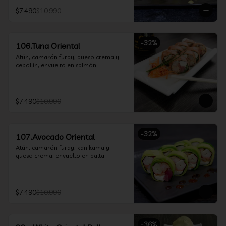
$7.490
$10.990
-
32
%
106.Tuna Oriental
Atún, camarón furay, queso crema y 
cebollín, envuelto en salmón
$7.490
$10.990
-
32
%
107.Avocado Oriental
Atún, camarón furay, kanikama y 
queso crema, envuelto en palta
$7.490
$10.990
-
36
%