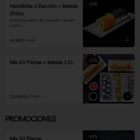
-
33
%
HandRolls a Elección + Bebida
350cc
Disfruta el sabor de Tamashi a donde 
vayas :).
$4.990
$7.490
-
25
%
Mix 60 Piezas + Bebida 1.5L
$20.990
$27.990
PROMOCIONES
-
35
%
Mix 30 Piezas