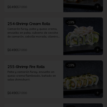
$6.490
$7.990
-
19
%
254-Shrimp Cream Rolls
Camarón furay, palta y queso crema, 
envuelto en palta, cubierto de ceviche 
de camarón, cebolla morada, cilantro, 
salsa acevichada y leche de tigre.
$6.490
$7.990
-
19
%
255-Shrimp Fire Rolls
Palta y camarón furay, envuelto en 
queso crema flambeado, bañado en 
salsa chimichurri.
$6.490
$7.990