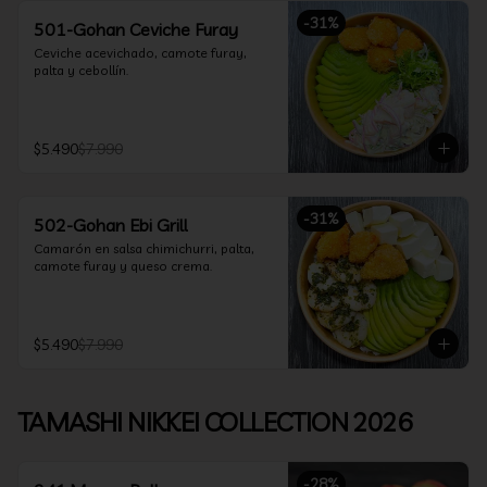
-
31
%
501-Gohan Ceviche Furay
Ceviche acevichado, camote furay, 
palta y cebollín.
$5.490
$7.990
-
31
%
502-Gohan Ebi Grill
Camarón en salsa chimichurri, palta, 
camote furay y queso crema.
$5.490
$7.990
TAMASHI NIKKEI COLLECTION 2026
-
28
%