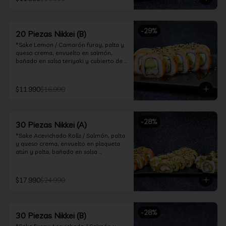
ceviche hot.

*Incluye 2 palitos, 2 soya 30ml, 1 salsa 
teriyaki 30ml
-
29
%
20 Piezas Nikkei (B)
*Sake Lemon / Camarón furay, palta y 
queso crema, envuelto en salmón, 
bañado en salsa teriyaki y cubierto de 
gajos de limón.

*Shrimp Fire Rolls /Palta y camarón 
$11.990
$16.990
furay, envuelto en queso crema 
flambeado, bañado en salsa 
chimichurri.

-
28
%
30 Piezas Nikkei (A)
*Incluye 2 palitos, 2 soya 30ml, 1 salsa 
teriyaki 30ml
*Sake Acevichado Rolls / Salmón, palta 
y queso crema, envuelto en plaqueta 
atún y palta, bañado en salsa 
acevichada de cilantro

*Shrimp Fire Rolls / Palta y camarón 
$17.990
$24.990
furay, envuelto en queso crema 
flambeado, bañado en salsa 
chimichurri.

-
28
%
30 Piezas Nikkei (B)
*Almond Furay / Pollo teriyaki, queso 
crema y almendras tostadas, frito en 