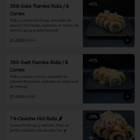
-
45
%
368-Sake Flambe Rolls / 8
Cortes
Palta y camarón furay, envuelto en 
salmón flameado, cubierto en tartar de 
salmón spicy y salsa teriyaki
$5.490
$9.990
-
45
%
369-Swit Flambe Rolls / 8
Cortes
Palta y queso crema, envuelto en 
salmón flameado, bañado en salsa swit 
de mango
$5.490
$9.990
-
28
%
74-Ceviche Hot Rolls 🌶️
Camarón furay y cebollin, frito en 
panko cubierto de ceviche hot 🌶️