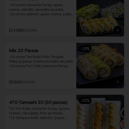
-10 cortes Camarón Furay, queso 
crema, cebollín, envuelto en palta

-10 cortes Salmón, queso crema, palta, 
envuelto en sésamo

-10 cortes Pollo Teriyaki, queso crema, 
cebollín, frito en tempura

$14.990
$22.990
*Incluye 2 soya 30ml / 2 palitos / 1 salsa 
teriyaki 30ml
-
19
%
Mix 20 Piezas
-10 cortes Teri Rolls Pollo Teriyaki, 
Palta, y Queso Crema envuelto en palta

-10 cortes Tori Tolls: Camarón Furay, 
Queso Crema, Cebollín, frito en Panko

*Incluye 1 soya 30ml / 1 palitos / 1 salsa 
teriyaki 30ml
$8.900
$10.990
-
33
%
470-Tamashi 30 (30 piezas)
*10 Tori Rolls: Camarón Furay, Queso 
Crema, Ciboulette, frito en Panko

*10 Tempura Rolls: Salmón, Queso 
Crema, Cebollín, Frito en Tempura.

*10 Acevichado One Rolls: Camarón 