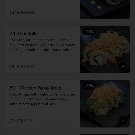
$6.490
$8.990
-
28
%
79-Thai Rolls
Pollo teriyaki, queso crema y cebollín, 
envuelto en palta, cubierto de wuantan 
al hilo y bañado en salsa tamarindo
$6.490
$8.990
-
28
%
80 - Chicken Furay Rolls
Pollo furay, palta, cebollín, envuelto en 
palta, cubierto en salsa huancaína / 
salsa rocoto y papas al hilo
$6.490
$8.990