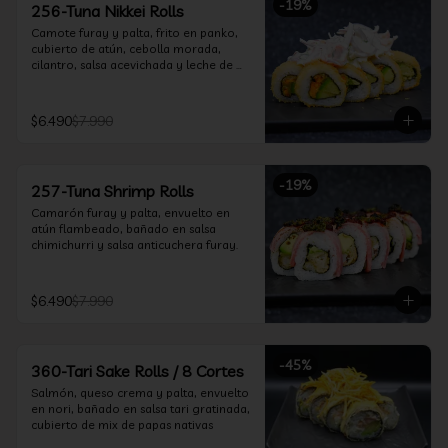
-
19
%
256-Tuna Nikkei Rolls
Camote furay y palta, frito en panko, 
cubierto de atún, cebolla morada, 
cilantro, salsa acevichada y leche de 
tigre.
$6.490
$7.990
-
19
%
257-Tuna Shrimp Rolls
Camarón furay y palta, envuelto en 
atún flambeado, bañado en salsa 
chimichurri y salsa anticuchera furay.
$6.490
$7.990
-
45
%
360-Tari Sake Rolls / 8 Cortes
Salmón, queso crema y palta, envuelto 
en nori, bañado en salsa tari gratinada, 
cubierto de mix de papas nativas