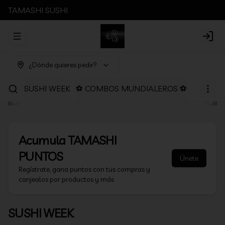
TAMASHI SUSHI
Abrir menu de navegación
Login
¿Dónde quieres pedir?
SUSHI WEEK
⚽ COMBOS MUNDIALEROS ⚽
PROMOC
Acumula
TAMASHI
PUNTOS
Únete
Regístrate, gana puntos con tus compras y
canjealos por productos y más
SUSHI WEEK