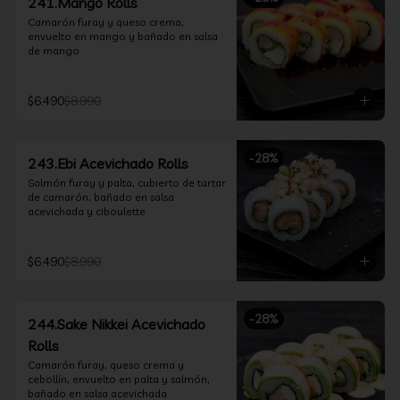
241.Mango Rolls
Camarón furay y queso crema, 
envuelto en mango y bañado en salsa 
de mango
$6.490
$8.990
-
28
%
243.Ebi Acevichado Rolls
Salmón furay y palta, cubierto de tartar 
de camarón, bañado en salsa 
acevichada y ciboulette
$6.490
$8.990
-
28
%
244.Sake Nikkei Acevichado
Rolls
Camarón furay, queso crema y 
cebollín, envuelto en palta y salmón, 
bañado en salsa acevichada