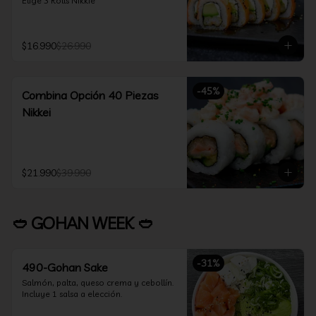
Elige 3 Rolls Nikkie
$16.990
$26.990
-
45
%
Combina Opción 40 Piezas
Nikkei
$21.990
$39.990
🥙 GOHAN WEEK 🥙
-
31
%
490-Gohan Sake
Salmón, palta, queso crema y cebollín.

Incluye 1 salsa a elección.