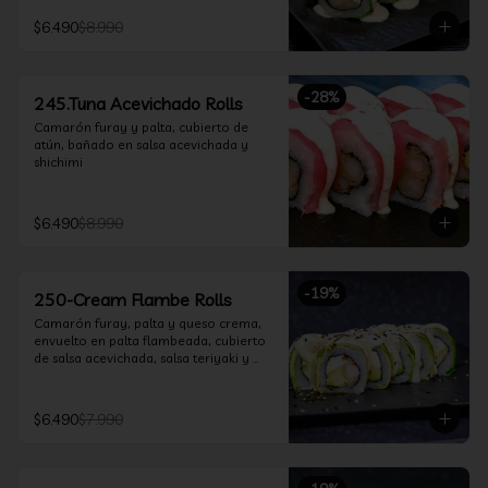
$6.490
$8.990
-
28
%
245.Tuna Acevichado Rolls
Camarón furay y palta, cubierto de 
atún, bañado en salsa acevichada y 
shichimi
$6.490
$8.990
-
19
%
250-Cream Flambe Rolls
Camarón furay, palta y queso crema, 
envuelto en palta flambeada, cubierto 
de salsa acevichada, salsa teriyaki y 
toques de sesamo.
$6.490
$7.990