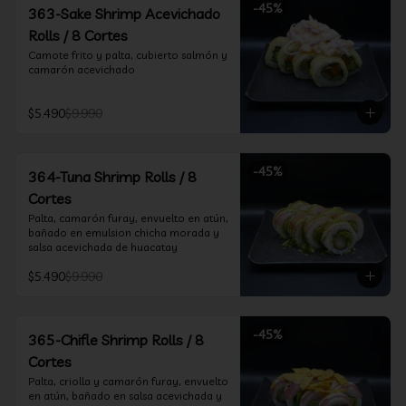
-
45
%
363-Sake Shrimp Acevichado
Rolls / 8 Cortes
Camote frito y palta, cubierto salmón y 
camarón acevichado
$5.490
$9.990
-
45
%
364-Tuna Shrimp Rolls / 8
Cortes
Palta, camarón furay, envuelto en atún, 
bañado en emulsion chicha morada y 
salsa acevichada de huacatay
$5.490
$9.990
-
45
%
365-Chifle Shrimp Rolls / 8
Cortes
Palta, criolla y camarón furay, envuelto 
en atún, bañado en salsa acevichada y 