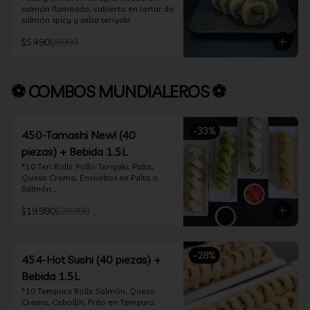
salmón flameado, cubierto en tartar de 
salmón spicy y salsa teriyaki
$5.490
$9.990
⚽ COMBOS MUNDIALEROS ⚽
-
33
%
450-Tamashi New! (40
piezas) + Bebida 1.5L
*10 Teri Rolls: Pollo Teriyaki, Palta, 
Queso Crema, Envueltos en Palta o 
Salmón.

*10 Oklahoma Rolls: Pollo Teriyaki, 
$19.990
$29.990
Palta, Cebollín, Envuelto en Queso 
Crema

*10 Acevichado One: Camarón furay, 
queso crema y cebollín, envuelto en 
-
28
%
salmón y bañado en salsa acevichada

454-Hot Sushi (40 piezas) +
*10 Tempura Rolls: Salmón, Queso 
Bebida 1.5L
Crema, Cebollín, Frito en Tempura.

*Incluye 2 palitos, 2 soya 30ml, 1 salsa 
*10 Tempura Rolls: Salmón, Queso 
teriyaki 30ml
Crema, Cebollín, Frito en Tempura.
