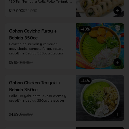
*10 Teri Tempura Rolls: Pollo Teriyaki, 
Queso Crema, Cebollín, Frito en 
$17.990
$24.990
Tempura

*10 Tori Rolls: Camarón Furay, Queso 
Crema, Ciboulette, frito en Panko

*10 Kani Tempura Rolls: Kanikama, 
-
40
%
Queso Crema y Cebollín, frito en 
Gohan Ceviche Furay +
tempura

Bebida 350cc
*Incluye 2 palitos, 2 soya 30ml, 1 salsa 
teriyaki 30ml
Ceviche de salmón y camarón 
acevichado, camote furay, palta y 
cebollín + Bebida 350cc a Elección
$5.990
$9.990
-
44
%
Gohan Chicken Teriyaki +
Bebida 350cc
Pollo Teriyaki, palta, queso crema y 
cebollín + bebida 350cc a elección
$4.990
$8.990