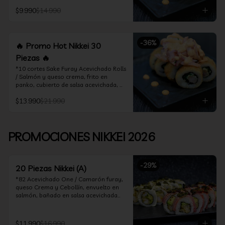
acevichado

$9.990
$14.990
*10 Cortes Ceviche Hot Rolls / 
Camarón furay y cebollín, frito en 
panko cubierto de ceviche hot
-
36
%
🔥 Promo Hot Nikkei 30
Piezas 🔥
*10 cortes Sake Furay Acevichado Rolls 
/ Salmón y queso crema, frito en 
panko, cubierto de salsa acevichada, 
salsa teriyaki y toques de sesamo.

$13.990
$21.990
*10 cortes Ceviche Hot Rolls / Camarón 
furay y cebollín, frito en panko cubierto 
de ceviche hot

PROMOCIONES NIKKEI 2026
*10 cortes Maguro Acevichado Rolls / 
Almendras tostadas, cebollín y queso 
crema, frito en panko, cubierto de atún 
-
29
%
acevichado
20 Piezas Nikkei (A)
*82 Acevichado One / Camarón furay, 
queso Crema y Cebollín, envuelto en 
salmón, bañado en salsa acevichada

*74 Ceviche Hot Rolls / Camarón furay 
y cebollin, frito en panko cubierto de 
$11.990
$16.990