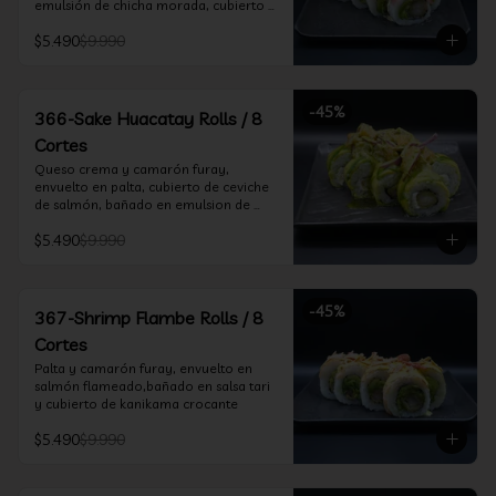
emulsión de chicha morada, cubierto 
de chifle
$5.490
$9.990
-
45
%
366-Sake Huacatay Rolls / 8
Cortes
Queso crema y camarón furay, 
envuelto en palta, cubierto de ceviche 
de salmón, bañado en emulsion de 
chicha morada y salsa huacatay
$5.490
$9.990
-
45
%
367-Shrimp Flambe Rolls / 8
Cortes
Palta y camarón furay, envuelto en  
salmón flameado,bañado en salsa tari 
y cubierto de kanikama crocante
$5.490
$9.990