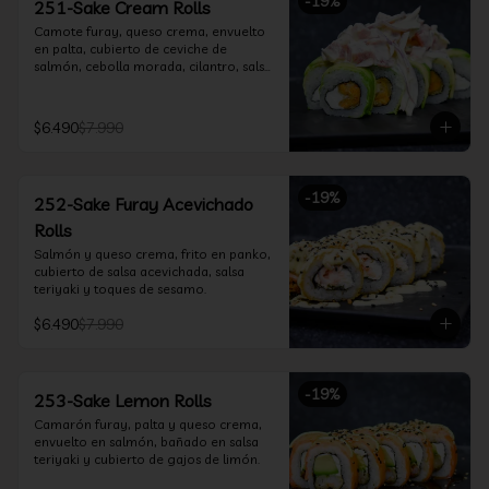
-
19
%
251-Sake Cream Rolls
Camote furay, queso crema, envuelto 
en palta, cubierto de ceviche de 
salmón, cebolla morada, cilantro, salsa 
acevichada y leche de tigre.
$6.490
$7.990
-
19
%
252-Sake Furay Acevichado
Rolls
Salmón y queso crema, frito en panko, 
cubierto de salsa acevichada, salsa 
teriyaki y toques de sesamo.
$6.490
$7.990
-
19
%
253-Sake Lemon Rolls
Camarón furay, palta y queso crema, 
envuelto en salmón, bañado en salsa 
teriyaki y cubierto de gajos de limón.