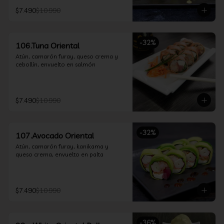
$7.490
$10.990
-
32
%
106.Tuna Oriental
Atún, camarón furay, queso crema y 
cebollín, envuelto en salmón
$7.490
$10.990
-
32
%
107.Avocado Oriental
Atún, camarón furay, kanikama y 
queso crema, envuelto en palta
$7.490
$10.990
-
36
%