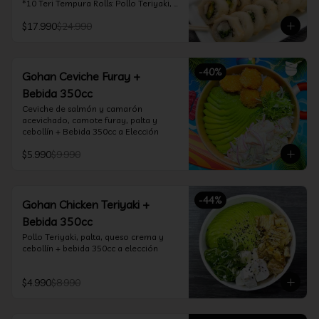
*10 Teri Tempura Rolls: Pollo Teriyaki, 
Queso Crema, Cebollín, Frito en 
$17.990
$24.990
Tempura

*10 Tori Rolls: Camarón Furay, Queso 
Crema, Ciboulette, frito en Panko

*10 Kani Tempura Rolls: Kanikama, 
-
40
%
Queso Crema y Cebollín, frito en 
Gohan Ceviche Furay +
tempura

Bebida 350cc
*Incluye 2 palitos, 2 soya 30ml, 1 salsa 
teriyaki 30ml
Ceviche de salmón y camarón 
acevichado, camote furay, palta y 
cebollín + Bebida 350cc a Elección
$5.990
$9.990
-
44
%
Gohan Chicken Teriyaki +
Bebida 350cc
Pollo Teriyaki, palta, queso crema y 
cebollín + bebida 350cc a elección
$4.990
$8.990