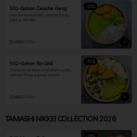
-
31
%
501-Gohan Ceviche Furay
Ceviche acevichado, camote furay, 
palta y cebollín.
$5.490
$7.990
-
31
%
502-Gohan Ebi Grill
Camarón en salsa chimichurri, palta, 
camote furay y queso crema.
$5.490
$7.990
TAMASHI NIKKEI COLLECTION 2026
-
28
%