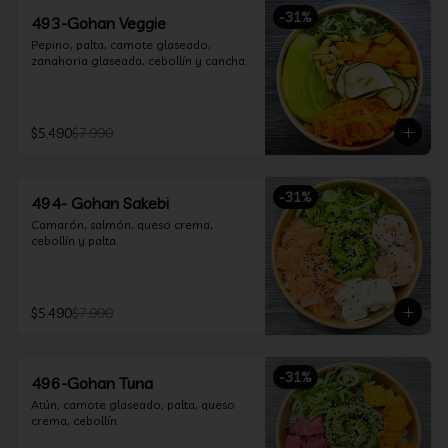
-
31
%
493-Gohan Veggie
Pepino, palta, camote glaseado, 
zanahoria glaseada, cebollín y cancha.
$5.490
$7.990
-
31
%
494- Gohan Sakebi
Camarón, salmón, queso crema, 
cebollín y palta.
$5.490
$7.990
-
31
%
496-Gohan Tuna
Atún, camote glaseado, palta, queso 
crema, cebollín.