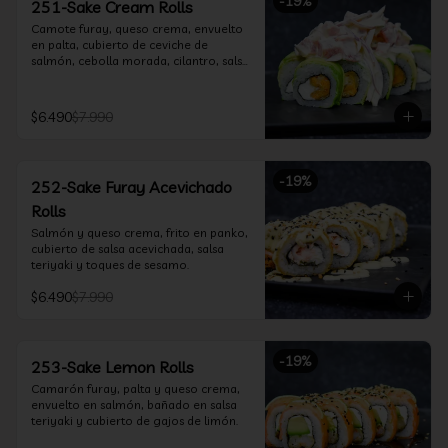
-
19
%
251-Sake Cream Rolls
Camote furay, queso crema, envuelto 
en palta, cubierto de ceviche de 
salmón, cebolla morada, cilantro, salsa 
acevichada y leche de tigre.
$6.490
$7.990
-
19
%
252-Sake Furay Acevichado
Rolls
Salmón y queso crema, frito en panko, 
cubierto de salsa acevichada, salsa 
teriyaki y toques de sesamo.
$6.490
$7.990
-
19
%
253-Sake Lemon Rolls
Camarón furay, palta y queso crema, 
envuelto en salmón, bañado en salsa 
teriyaki y cubierto de gajos de limón.