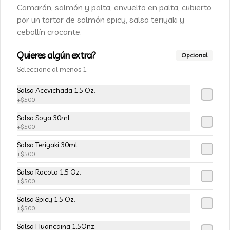
Champiñon furay, queso crema y 
Camarón, salmón y palta, envuelto en palta, cubierto
cebollín, envuelto en palta
por un tartar de salmón spicy, salsa teriyaki y
cebollín crocante.
$5.490
$6.490
Quieres algún extra?
Opcional
Seleccione al menos 1
-
15
%
113-Tempura Cream
Salsa Acevichada 1.5 Oz.
Queso crema, champiñon furay y 
+
$500
cebollín frito en tempura.
Salsa Soya 30ml.
+
$500
$5.490
$6.490
Salsa Teriyaki 30ml.
+
$500
-
15
%
Salsa Rocoto 1.5 Oz.
115-Vivian Rolls
+
$500
Palta, champiñon furay, cebollín, 
envuelto en queso crema, bañado en 
Salsa Spicy 1.5 Oz.
salsa teriyaki, cubierto de mix de papas 
+
$500
nativas
Salsa Huancaina 1.5Onz.