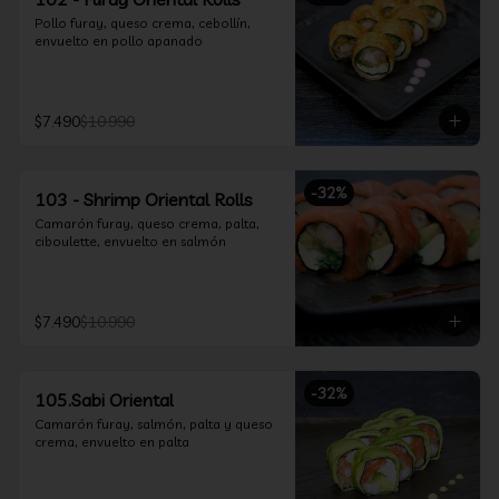
Pollo furay, queso crema, cebollín, 
envuelto en pollo apanado
$7.490
$10.990
-
32
%
103 - Shrimp Oriental Rolls
Camarón furay, queso crema, palta, 
ciboulette, envuelto en salmón
$7.490
$10.990
-
32
%
105.Sabi Oriental
Camarón furay, salmón, palta y queso 
crema, envuelto en palta