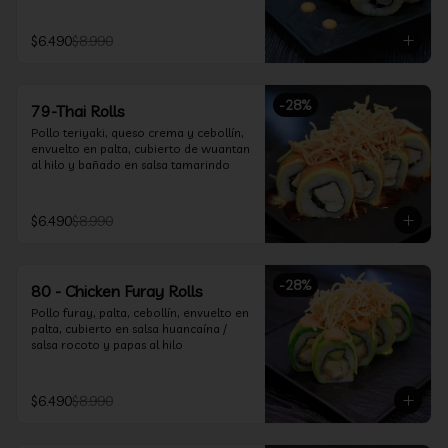
$6.490
$8.990
-
28
%
79-Thai Rolls
Pollo teriyaki, queso crema y cebollín, 
envuelto en palta, cubierto de wuantan 
al hilo y bañado en salsa tamarindo
$6.490
$8.990
-
28
%
80 - Chicken Furay Rolls
Pollo furay, palta, cebollín, envuelto en 
palta, cubierto en salsa huancaína / 
salsa rocoto y papas al hilo
$6.490
$8.990