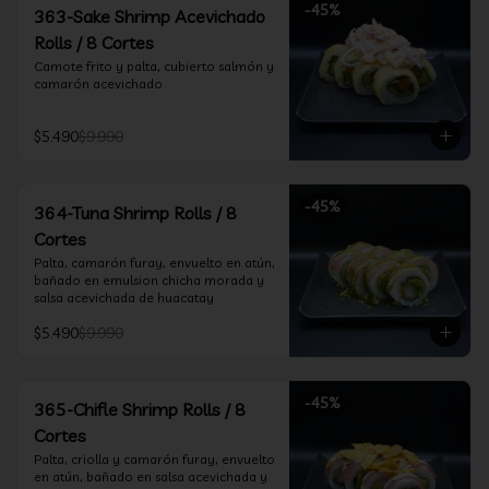
-
45
%
363-Sake Shrimp Acevichado
Rolls / 8 Cortes
Camote frito y palta, cubierto salmón y 
camarón acevichado
$5.490
$9.990
-
45
%
364-Tuna Shrimp Rolls / 8
Cortes
Palta, camarón furay, envuelto en atún, 
bañado en emulsion chicha morada y 
salsa acevichada de huacatay
$5.490
$9.990
-
45
%
365-Chifle Shrimp Rolls / 8
Cortes
Palta, criolla y camarón furay, envuelto 
en atún, bañado en salsa acevichada y 