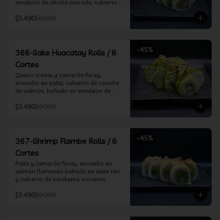
emulsión de chicha morada, cubierto 
de chifle
$5.490
$9.990
-
45
%
366-Sake Huacatay Rolls / 8
Cortes
Queso crema y camarón furay, 
envuelto en palta, cubierto de ceviche 
de salmón, bañado en emulsion de 
chicha morada y salsa huacatay
$5.490
$9.990
-
45
%
367-Shrimp Flambe Rolls / 8
Cortes
Palta y camarón furay, envuelto en  
salmón flameado,bañado en salsa tari 
y cubierto de kanikama crocante
$5.490
$9.990