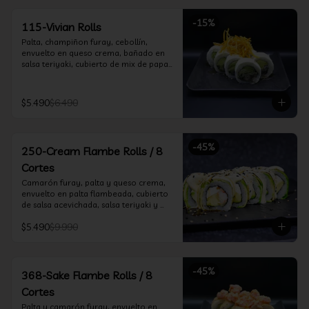
-
15
%
115-Vivian Rolls
Palta, champiñon furay, cebollín, 
envuelto en queso crema, bañado en 
salsa teriyaki, cubierto de mix de papas 
nativas
$5.490
$6.490
-
45
%
250-Cream Flambe Rolls / 8
Cortes
Camarón furay, palta y queso crema, 
envuelto en palta flambeada, cubierto 
de salsa acevichada, salsa teriyaki y 
toques de sesamo.
$5.490
$9.990
-
45
%
368-Sake Flambe Rolls / 8
Cortes
Palta y camarón furay, envuelto en 