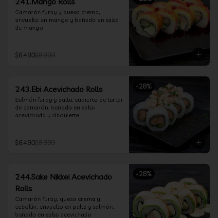
241.Mango Rolls
Camarón furay y queso crema, 
envuelto en mango y bañado en salsa 
de mango
$6.490
$8.990
-
28
%
243.Ebi Acevichado Rolls
Salmón furay y palta, cubierto de tartar 
de camarón, bañado en salsa 
acevichada y ciboulette
$6.490
$8.990
-
28
%
244.Sake Nikkei Acevichado
Rolls
Camarón furay, queso crema y 
cebollín, envuelto en palta y salmón, 
bañado en salsa acevichada