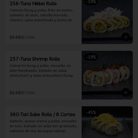
-
19
%
256-Tuna Nikkei Rolls
Camote furay y palta, frito en panko, 
cubierto de atún, cebolla morada, 
cilantro, salsa acevichada y leche de 
tigre.
$6.490
$7.990
-
19
%
257-Tuna Shrimp Rolls
Camarón furay y palta, envuelto en 
atún flambeado, bañado en salsa 
chimichurri y salsa anticuchera furay.
$6.490
$7.990
-
45
%
360-Tari Sake Rolls / 8 Cortes
Salmón, queso crema y palta, envuelto 
en nori, bañado en salsa tari gratinada, 
cubierto de mix de papas nativas