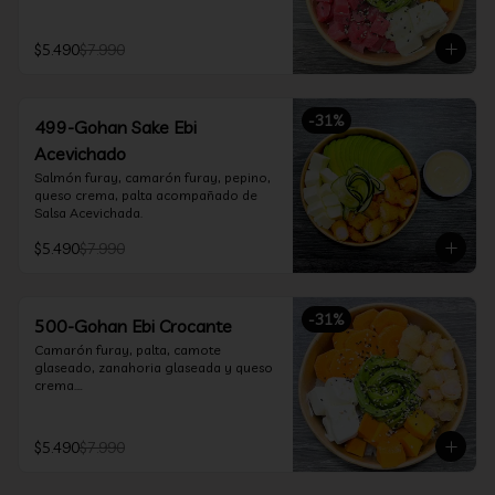
$5.490
$7.990
-
31
%
499-Gohan Sake Ebi
Acevichado
Salmón furay, camarón furay, pepino, 
queso crema, palta acompañado de 
Salsa Acevichada.
$5.490
$7.990
-
31
%
500-Gohan Ebi Crocante
Camarón furay, palta, camote 
glaseado, zanahoria glaseada y queso 
crema.

Incluye 1 salsa a elección.
$5.490
$7.990