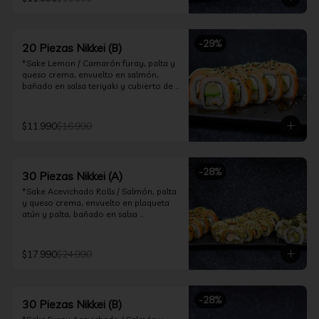
ceviche hot.

*Incluye 2 palitos, 2 soya 30ml, 1 salsa 
teriyaki 30ml
-
29
%
20 Piezas Nikkei (B)
*Sake Lemon / Camarón furay, palta y 
queso crema, envuelto en salmón, 
bañado en salsa teriyaki y cubierto de 
gajos de limón.

*Shrimp Fire Rolls /Palta y camarón 
$11.990
$16.990
furay, envuelto en queso crema 
flambeado, bañado en salsa 
chimichurri.

-
28
%
30 Piezas Nikkei (A)
*Incluye 2 palitos, 2 soya 30ml, 1 salsa 
teriyaki 30ml
*Sake Acevichado Rolls / Salmón, palta 
y queso crema, envuelto en plaqueta 
atún y palta, bañado en salsa 
acevichada de cilantro

*Shrimp Fire Rolls / Palta y camarón 
$17.990
$24.990
furay, envuelto en queso crema 
flambeado, bañado en salsa 
chimichurri.

-
28
%
30 Piezas Nikkei (B)
*Almond Furay / Pollo teriyaki, queso 
crema y almendras tostadas, frito en 