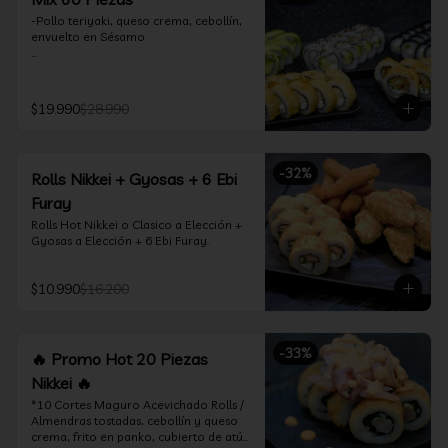
-Pollo teriyaki, queso crema, cebollín, 
envuelto en Sésamo

-Camarón furay, palta, queso crema, 
envuelto en palta.

$19.990
$28.990
-Camarón furay, queso crema, 
cebollín, frito en tempura.

-Pollo teriyaki, queso crema, cebollín, 
-
32
%
Rolls Nikkei + Gyosas + 6 Ebi
frito en tempura.

Furay
-Kanikama, queso crema, envuelto en 
Rolls Hot Nikkei o Clasico a Elección + 
nori (hosomaki)

Gyosas a Elección + 6 Ebi Furay.
-Palta, queso crema, envuelto en nori 
(hosomaki)

$10.990
$16.200
*Incluye 2 palitos, 2 soya 1.5Oz, 1 salsa 
teriyaki 1.5Oz
-
33
%
🔥 Promo Hot 20 Piezas
Nikkei 🔥
*10 Cortes Maguro Acevichado Rolls / 
Almendras tostadas, cebollín y queso 
crema, frito en panko, cubierto de atún 