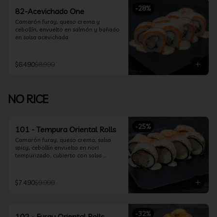
-
28
%
82-Acevichado One
Camarón furay, queso crema y 
cebollín, envuelto en salmón y bañado 
en salsa acevichada
$6.490
$8.990
NO RICE
-
25
%
101 - Tempura Oriental Rolls
Camarón furay, queso crema, salsa 
spicy, cebollín envuelto en nori 
tempurizado, cubierto con salsa 
Acevichada y Shichimi
$7.490
$9.990
-
32
%
102 - Furay Oriental Rolls