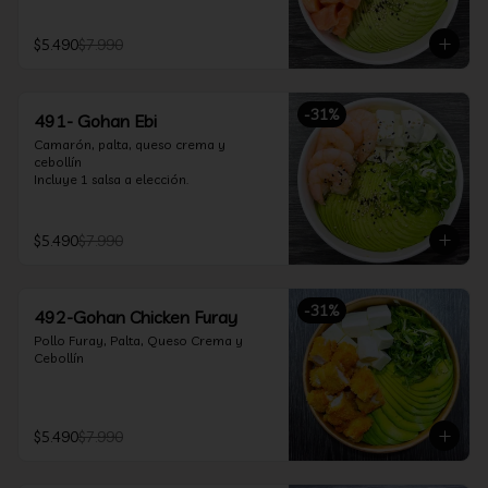
$5.490
$7.990
-
31
%
491- Gohan Ebi
Camarón, palta, queso crema y 
cebollín

Incluye 1 salsa a elección.
$5.490
$7.990
-
31
%
492-Gohan Chicken Furay
Pollo Furay, Palta, Queso Crema y 
Cebollín
$5.490
$7.990