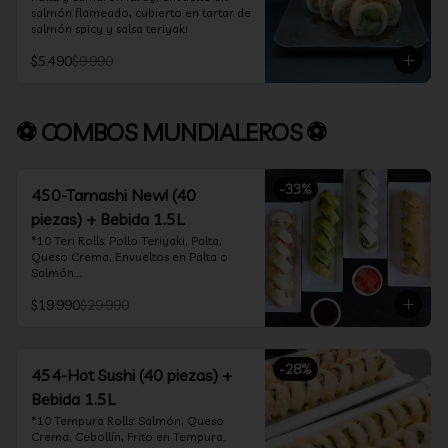
salmón flameado, cubierto en tartar de 
salmón spicy y salsa teriyaki
$5.490
$9.990
⚽ COMBOS MUNDIALEROS ⚽
-
33
%
450-Tamashi New! (40
piezas) + Bebida 1.5L
*10 Teri Rolls: Pollo Teriyaki, Palta, 
Queso Crema, Envueltos en Palta o 
Salmón.

*10 Oklahoma Rolls: Pollo Teriyaki, 
$19.990
$29.990
Palta, Cebollín, Envuelto en Queso 
Crema

*10 Acevichado One: Camarón furay, 
queso crema y cebollín, envuelto en 
-
28
%
salmón y bañado en salsa acevichada

454-Hot Sushi (40 piezas) +
*10 Tempura Rolls: Salmón, Queso 
Bebida 1.5L
Crema, Cebollín, Frito en Tempura.

*Incluye 2 palitos, 2 soya 30ml, 1 salsa 
*10 Tempura Rolls: Salmón, Queso 
teriyaki 30ml
Crema, Cebollín, Frito en Tempura.
