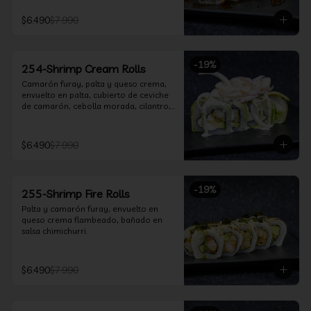
$6.490
$7.990
-
19
%
254-Shrimp Cream Rolls
Camarón furay, palta y queso crema, 
envuelto en palta, cubierto de ceviche 
de camarón, cebolla morada, cilantro, 
salsa acevichada y leche de tigre.
$6.490
$7.990
-
19
%
255-Shrimp Fire Rolls
Palta y camarón furay, envuelto en 
queso crema flambeado, bañado en 
salsa chimichurri.
$6.490
$7.990