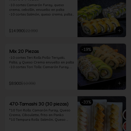
-10 cortes Camarón Furay, queso 
crema, cebollín, envuelto en palta

-10 cortes Salmón, queso crema, palta, 
envuelto en sésamo

-10 cortes Pollo Teriyaki, queso crema, 
cebollín, frito en tempura

$14.990
$22.990
*Incluye 2 soya 30ml / 2 palitos / 1 salsa 
teriyaki 30ml
-
19
%
Mix 20 Piezas
-10 cortes Teri Rolls Pollo Teriyaki, 
Palta, y Queso Crema envuelto en palta

-10 cortes Tori Tolls: Camarón Furay, 
Queso Crema, Cebollín, frito en Panko

*Incluye 1 soya 30ml / 1 palitos / 1 salsa 
teriyaki 30ml
$8.900
$10.990
-
33
%
470-Tamashi 30 (30 piezas)
*10 Tori Rolls: Camarón Furay, Queso 
Crema, Ciboulette, frito en Panko

*10 Tempura Rolls: Salmón, Queso 
Crema, Cebollín, Frito en Tempura.

*10 Acevichado One Rolls: Camarón 