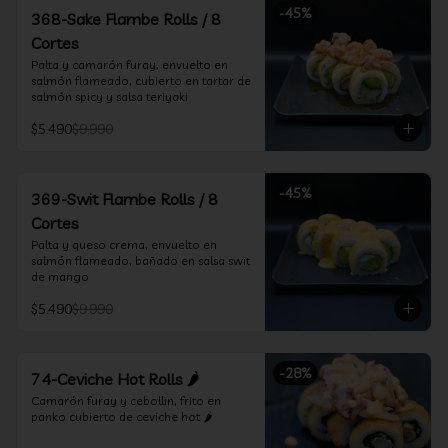
-
45
%
368-Sake Flambe Rolls / 8
Cortes
Palta y camarón furay, envuelto en 
salmón flameado, cubierto en tartar de 
salmón spicy y salsa teriyaki
$5.490
$9.990
-
45
%
369-Swit Flambe Rolls / 8
Cortes
Palta y queso crema, envuelto en 
salmón flameado, bañado en salsa swit 
de mango
$5.490
$9.990
-
28
%
74-Ceviche Hot Rolls 🌶️
Camarón furay y cebollin, frito en 
panko cubierto de ceviche hot 🌶️