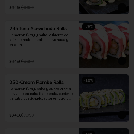
$6.490
$8.990
-
28
%
245.Tuna Acevichado Rolls
Camarón furay y palta, cubierto de 
atún, bañado en salsa acevichada y 
shichimi
$6.490
$8.990
-
19
%
250-Cream Flambe Rolls
Camarón furay, palta y queso crema, 
envuelto en palta flambeada, cubierto 
de salsa acevichada, salsa teriyaki y 
toques de sesamo.
$6.490
$7.990