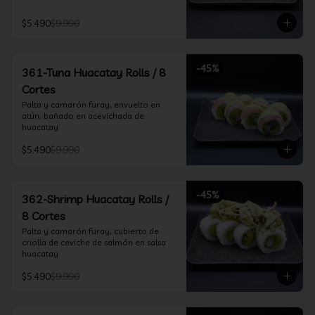
$5.490
$9.990
-
45
%
361-Tuna Huacatay Rolls / 8
Cortes
Palta y camarón furay, envuelto en 
atún, bañado en acevichada de 
huacatay
$5.490
$9.990
-
45
%
362-Shrimp Huacatay Rolls /
8 Cortes
Palta y camarón furay, cubierto de 
criolla de ceviche de salmón en salsa 
huacatay
$5.490
$9.990