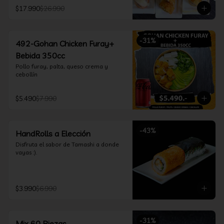
furay, queso crema y cebollín, envuelto 
$17.990
$26.990
en salmón y bañado en salsa 
acevichada

*Incluye 2 palitos, 2 soya 30ml, 1 salsa 
teriyaki 30ml
-
31
%
492-Gohan Chicken Furay+
Bebida 350cc
Pollo furay, palta, queso crema y 
cebollín
$5.490
$7.990
-
43
%
HandRolls a Elección
Disfruta el sabor de Tamashi a donde 
vayas :).
$3.990
$6.990
-
31
%
Mix 60 Piezas