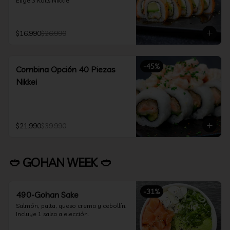
Elige 3 Rolls Nikkie
$16.990
$26.990
-
45
%
Combina Opción 40 Piezas
Nikkei
$21.990
$39.990
🥙 GOHAN WEEK 🥙
-
31
%
490-Gohan Sake
Salmón, palta, queso crema y cebollín.

Incluye 1 salsa a elección.