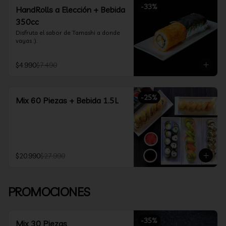
-
33
%
HandRolls a Elección + Bebida
350cc
Disfruta el sabor de Tamashi a donde 
vayas :).
$4.990
$7.490
-
25
%
Mix 60 Piezas + Bebida 1.5L
$20.990
$27.990
PROMOCIONES
-
35
%
Mix 30 Piezas