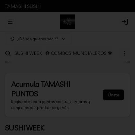
TAMASHI SUSHI
Abrir menu de navegación
Login
¿Dónde quieres pedir?
SUSHI WEEK
⚽ COMBOS MUNDIALEROS ⚽
PROMOC
Acumula
TAMASHI
PUNTOS
Únete
Regístrate, gana puntos con tus compras y
canjealos por productos y más
SUSHI WEEK