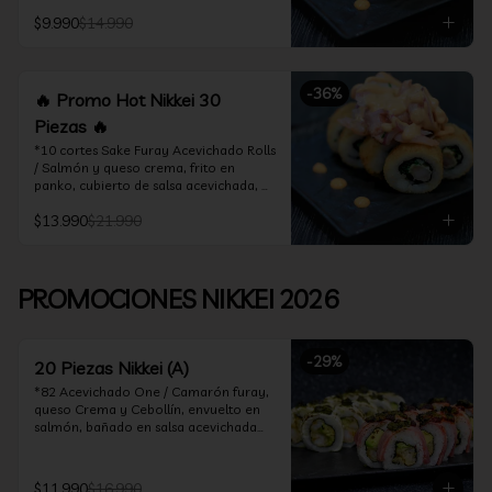
acevichado

$9.990
$14.990
*10 Cortes Ceviche Hot Rolls / 
Camarón furay y cebollín, frito en 
panko cubierto de ceviche hot
-
36
%
🔥 Promo Hot Nikkei 30
Piezas 🔥
*10 cortes Sake Furay Acevichado Rolls 
/ Salmón y queso crema, frito en 
panko, cubierto de salsa acevichada, 
salsa teriyaki y toques de sesamo.

$13.990
$21.990
*10 cortes Ceviche Hot Rolls / Camarón 
furay y cebollín, frito en panko cubierto 
de ceviche hot

PROMOCIONES NIKKEI 2026
*10 cortes Maguro Acevichado Rolls / 
Almendras tostadas, cebollín y queso 
crema, frito en panko, cubierto de atún 
-
29
%
acevichado
20 Piezas Nikkei (A)
*82 Acevichado One / Camarón furay, 
queso Crema y Cebollín, envuelto en 
salmón, bañado en salsa acevichada

*74 Ceviche Hot Rolls / Camarón furay 
y cebollin, frito en panko cubierto de 
$11.990
$16.990