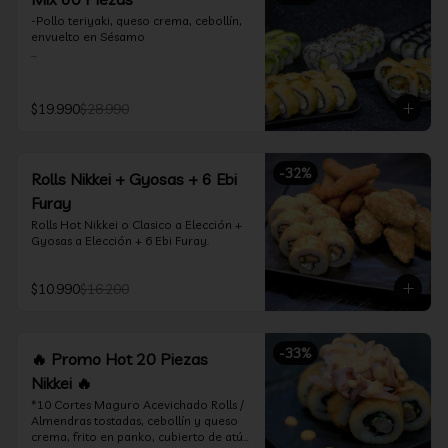
-Pollo teriyaki, queso crema, cebollín, 
envuelto en Sésamo

-Camarón furay, palta, queso crema, 
envuelto en palta.

$19.990
$28.990
-Camarón furay, queso crema, 
cebollín, frito en tempura.

-Pollo teriyaki, queso crema, cebollín, 
-
32
%
Rolls Nikkei + Gyosas + 6 Ebi
frito en tempura.

Furay
-Kanikama, queso crema, envuelto en 
Rolls Hot Nikkei o Clasico a Elección + 
nori (hosomaki)

Gyosas a Elección + 6 Ebi Furay.
-Palta, queso crema, envuelto en nori 
(hosomaki)

$10.990
$16.200
*Incluye 2 palitos, 2 soya 1.5Oz, 1 salsa 
teriyaki 1.5Oz
-
33
%
🔥 Promo Hot 20 Piezas
Nikkei 🔥
*10 Cortes Maguro Acevichado Rolls / 
Almendras tostadas, cebollín y queso 
crema, frito en panko, cubierto de atún 