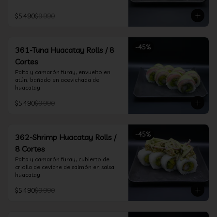
$5.490
$9.990
-
45
%
361-Tuna Huacatay Rolls / 8
Cortes
Palta y camarón furay, envuelto en 
atún, bañado en acevichada de 
huacatay
$5.490
$9.990
-
45
%
362-Shrimp Huacatay Rolls /
8 Cortes
Palta y camarón furay, cubierto de 
criolla de ceviche de salmón en salsa 
huacatay
$5.490
$9.990