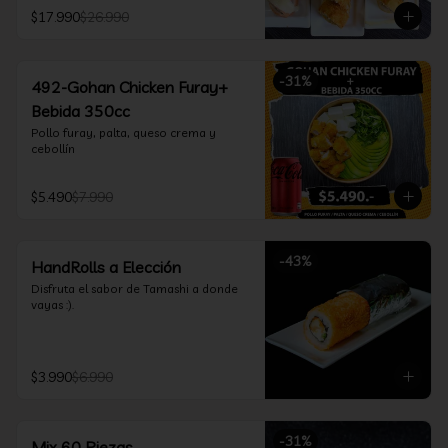
furay, queso crema y cebollín, envuelto 
$17.990
$26.990
en salmón y bañado en salsa 
acevichada

*Incluye 2 palitos, 2 soya 30ml, 1 salsa 
teriyaki 30ml
-
31
%
492-Gohan Chicken Furay+
Bebida 350cc
Pollo furay, palta, queso crema y 
cebollín
$5.490
$7.990
-
43
%
HandRolls a Elección
Disfruta el sabor de Tamashi a donde 
vayas :).
$3.990
$6.990
-
31
%
Mix 60 Piezas