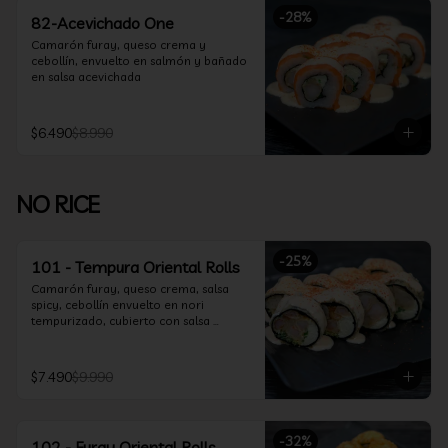
-
28
%
82-Acevichado One
Camarón furay, queso crema y 
cebollín, envuelto en salmón y bañado 
en salsa acevichada
$6.490
$8.990
NO RICE
-
25
%
101 - Tempura Oriental Rolls
Camarón furay, queso crema, salsa 
spicy, cebollín envuelto en nori 
tempurizado, cubierto con salsa 
Acevichada y Shichimi
$7.490
$9.990
-
32
%
102 - Furay Oriental Rolls