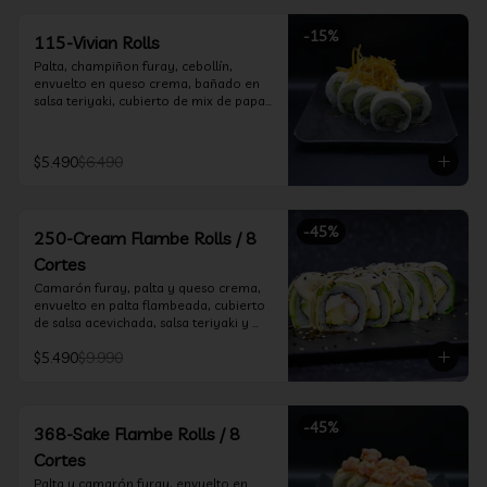
-
15
%
115-Vivian Rolls
Palta, champiñon furay, cebollín, 
envuelto en queso crema, bañado en 
salsa teriyaki, cubierto de mix de papas 
nativas
$5.490
$6.490
-
45
%
250-Cream Flambe Rolls / 8
Cortes
Camarón furay, palta y queso crema, 
envuelto en palta flambeada, cubierto 
de salsa acevichada, salsa teriyaki y 
toques de sesamo.
$5.490
$9.990
-
45
%
368-Sake Flambe Rolls / 8
Cortes
Palta y camarón furay, envuelto en 