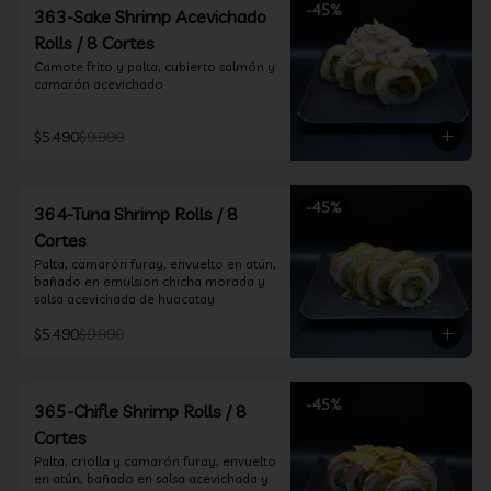
-
45
%
363-Sake Shrimp Acevichado
Rolls / 8 Cortes
Camote frito y palta, cubierto salmón y 
camarón acevichado
$5.490
$9.990
-
45
%
364-Tuna Shrimp Rolls / 8
Cortes
Palta, camarón furay, envuelto en atún, 
bañado en emulsion chicha morada y 
salsa acevichada de huacatay
$5.490
$9.990
-
45
%
365-Chifle Shrimp Rolls / 8
Cortes
Palta, criolla y camarón furay, envuelto 
en atún, bañado en salsa acevichada y 