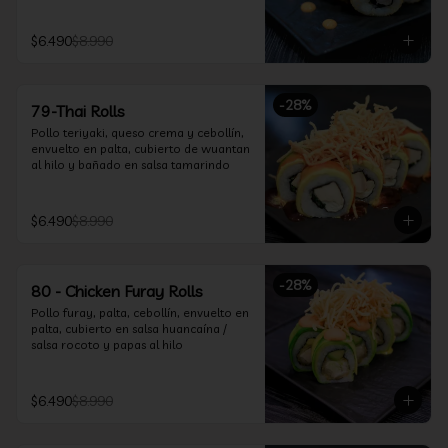
$6.490
$8.990
-
28
%
79-Thai Rolls
Pollo teriyaki, queso crema y cebollín, 
envuelto en palta, cubierto de wuantan 
al hilo y bañado en salsa tamarindo
$6.490
$8.990
-
28
%
80 - Chicken Furay Rolls
Pollo furay, palta, cebollín, envuelto en 
palta, cubierto en salsa huancaína / 
salsa rocoto y papas al hilo
$6.490
$8.990