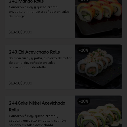
241.Mango Rolls
Camarón furay y queso crema, 
envuelto en mango y bañado en salsa 
de mango
$6.490
$8.990
-
28
%
243.Ebi Acevichado Rolls
Salmón furay y palta, cubierto de tartar 
de camarón, bañado en salsa 
acevichada y ciboulette
$6.490
$8.990
-
28
%
244.Sake Nikkei Acevichado
Rolls
Camarón furay, queso crema y 
cebollín, envuelto en palta y salmón, 
bañado en salsa acevichada