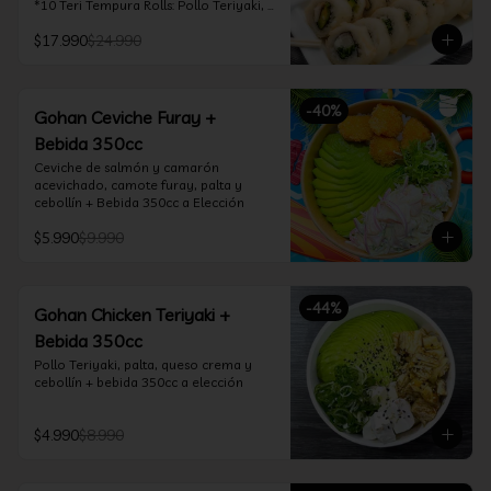
*10 Teri Tempura Rolls: Pollo Teriyaki, 
Queso Crema, Cebollín, Frito en 
$17.990
$24.990
Tempura

*10 Tori Rolls: Camarón Furay, Queso 
Crema, Ciboulette, frito en Panko

*10 Kani Tempura Rolls: Kanikama, 
-
40
%
Queso Crema y Cebollín, frito en 
Gohan Ceviche Furay +
tempura

Bebida 350cc
*Incluye 2 palitos, 2 soya 30ml, 1 salsa 
teriyaki 30ml
Ceviche de salmón y camarón 
acevichado, camote furay, palta y 
cebollín + Bebida 350cc a Elección
$5.990
$9.990
-
44
%
Gohan Chicken Teriyaki +
Bebida 350cc
Pollo Teriyaki, palta, queso crema y 
cebollín + bebida 350cc a elección
$4.990
$8.990