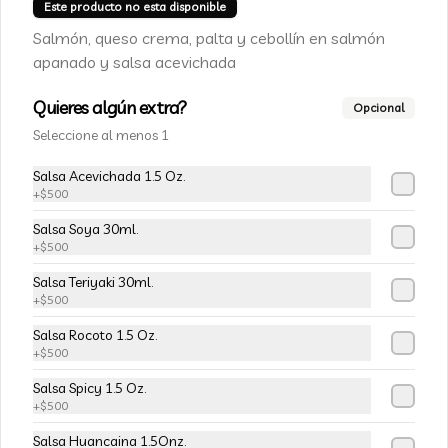
Champiñon furay, queso crema y 
Este producto no esta disponible
cebollín, envuelto en palta
Salmón, queso crema, palta y cebollín en salmón
apanado y salsa acevichada
$5.490
$6.490
Quieres algún extra?
Opcional
Seleccione al menos 1
-
15
%
113-Tempura Cream
Salsa Acevichada 1.5 Oz.
Queso crema, champiñon furay y 
+
$500
cebollín frito en tempura.
Salsa Soya 30ml.
+
$500
$5.490
$6.490
Salsa Teriyaki 30ml.
+
$500
-
15
%
Salsa Rocoto 1.5 Oz.
115-Vivian Rolls
+
$500
Palta, champiñon furay, cebollín, 
envuelto en queso crema, bañado en 
Salsa Spicy 1.5 Oz.
salsa teriyaki, cubierto de mix de papas 
+
$500
nativas
Salsa Huancaina 1.5Onz.