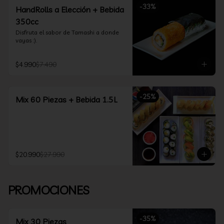
-
33
%
HandRolls a Elección + Bebida
350cc
Disfruta el sabor de Tamashi a donde 
vayas :).
$4.990
$7.490
-
25
%
Mix 60 Piezas + Bebida 1.5L
$20.990
$27.990
PROMOCIONES
-
35
%
Mix 30 Piezas