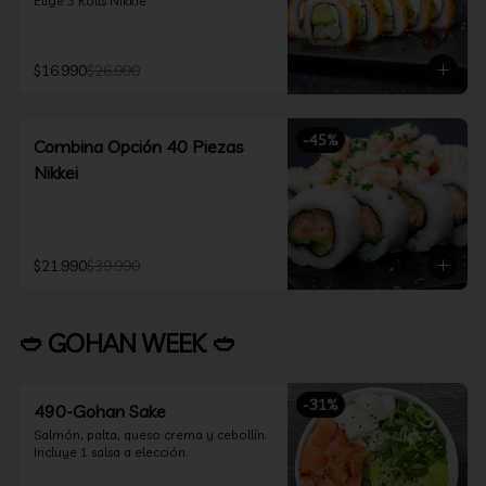
Elige 3 Rolls Nikkie
$16.990
$26.990
-
45
%
Combina Opción 40 Piezas
Nikkei
$21.990
$39.990
🥙 GOHAN WEEK 🥙
-
31
%
490-Gohan Sake
Salmón, palta, queso crema y cebollín.

Incluye 1 salsa a elección.