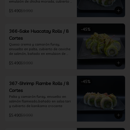
emulsión de chicha morada, cubierto 
de chifle
$5.490
$9.990
-
45
%
366-Sake Huacatay Rolls / 8
Cortes
Queso crema y camarón furay, 
envuelto en palta, cubierto de ceviche 
de salmón, bañado en emulsion de 
chicha morada y salsa huacatay
$5.490
$9.990
-
45
%
367-Shrimp Flambe Rolls / 8
Cortes
Palta y camarón furay, envuelto en  
salmón flameado,bañado en salsa tari 
y cubierto de kanikama crocante
$5.490
$9.990