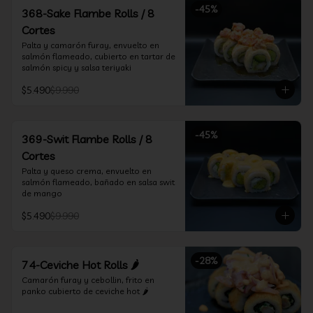
-
45
%
368-Sake Flambe Rolls / 8
Cortes
Palta y camarón furay, envuelto en 
salmón flameado, cubierto en tartar de 
salmón spicy y salsa teriyaki
$5.490
$9.990
-
45
%
369-Swit Flambe Rolls / 8
Cortes
Palta y queso crema, envuelto en 
salmón flameado, bañado en salsa swit 
de mango
$5.490
$9.990
-
28
%
74-Ceviche Hot Rolls 🌶️
Camarón furay y cebollin, frito en 
panko cubierto de ceviche hot 🌶️