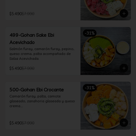
$5.490
$7.990
-
31
%
499-Gohan Sake Ebi
Acevichado
Salmón furay, camarón furay, pepino, 
queso crema, palta acompañado de 
Salsa Acevichada.
$5.490
$7.990
-
31
%
500-Gohan Ebi Crocante
Camarón furay, palta, camote 
glaseado, zanahoria glaseada y queso 
crema.

Incluye 1 salsa a elección.
$5.490
$7.990