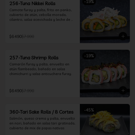
-
19
%
256-Tuna Nikkei Rolls
Camote furay y palta, frito en panko, 
cubierto de atún, cebolla morada, 
cilantro, salsa acevichada y leche de 
tigre.
$6.490
$7.990
-
19
%
257-Tuna Shrimp Rolls
Camarón furay y palta, envuelto en 
atún flambeado, bañado en salsa 
chimichurri y salsa anticuchera furay.
$6.490
$7.990
-
45
%
360-Tari Sake Rolls / 8 Cortes
Salmón, queso crema y palta, envuelto 
en nori, bañado en salsa tari gratinada, 
cubierto de mix de papas nativas