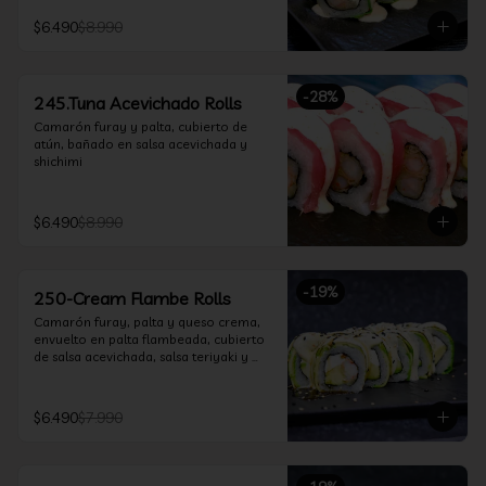
$6.490
$8.990
-
28
%
245.Tuna Acevichado Rolls
Camarón furay y palta, cubierto de 
atún, bañado en salsa acevichada y 
shichimi
$6.490
$8.990
-
19
%
250-Cream Flambe Rolls
Camarón furay, palta y queso crema, 
envuelto en palta flambeada, cubierto 
de salsa acevichada, salsa teriyaki y 
toques de sesamo.
$6.490
$7.990