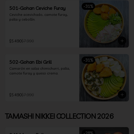
-
31
%
501-Gohan Ceviche Furay
Ceviche acevichado, camote furay, 
palta y cebollín.
$5.490
$7.990
-
31
%
502-Gohan Ebi Grill
Camarón en salsa chimichurri, palta, 
camote furay y queso crema.
$5.490
$7.990
TAMASHI NIKKEI COLLECTION 2026
-
28
%