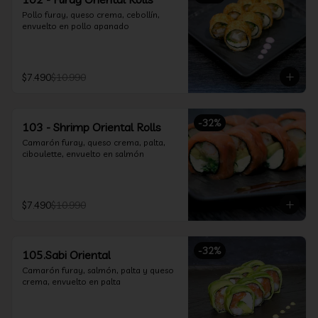
Pollo furay, queso crema, cebollín, 
envuelto en pollo apanado
$7.490
$10.990
-
32
%
103 - Shrimp Oriental Rolls
Camarón furay, queso crema, palta, 
ciboulette, envuelto en salmón
$7.490
$10.990
-
32
%
105.Sabi Oriental
Camarón furay, salmón, palta y queso 
crema, envuelto en palta