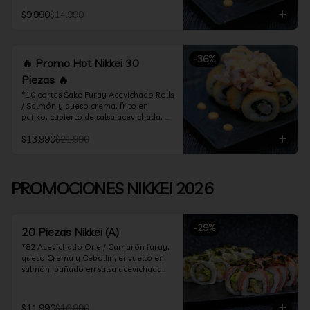
acevichado

$9.990
$14.990
*10 Cortes Ceviche Hot Rolls / 
Camarón furay y cebollín, frito en 
panko cubierto de ceviche hot
-
36
%
🔥 Promo Hot Nikkei 30
Piezas 🔥
*10 cortes Sake Furay Acevichado Rolls 
/ Salmón y queso crema, frito en 
panko, cubierto de salsa acevichada, 
salsa teriyaki y toques de sesamo.

$13.990
$21.990
*10 cortes Ceviche Hot Rolls / Camarón 
furay y cebollín, frito en panko cubierto 
de ceviche hot

PROMOCIONES NIKKEI 2026
*10 cortes Maguro Acevichado Rolls / 
Almendras tostadas, cebollín y queso 
crema, frito en panko, cubierto de atún 
-
29
%
acevichado
20 Piezas Nikkei (A)
*82 Acevichado One / Camarón furay, 
queso Crema y Cebollín, envuelto en 
salmón, bañado en salsa acevichada

*74 Ceviche Hot Rolls / Camarón furay 
y cebollin, frito en panko cubierto de 
$11.990
$16.990