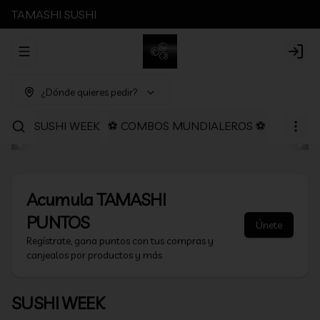
TAMASHI SUSHI
Abrir menu de navegación
Login
¿Dónde quieres pedir?
SUSHI WEEK
⚽ COMBOS MUNDIALEROS ⚽
PROMOC
Acumula
TAMASHI
PUNTOS
Únete
Regístrate, gana puntos con tus compras y
canjealos por productos y más
SUSHI WEEK