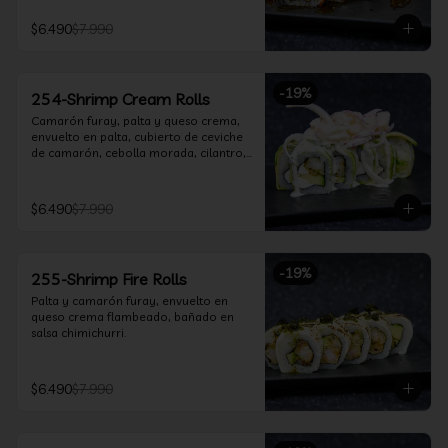
$6.490
$7.990
-
19
%
254-Shrimp Cream Rolls
Camarón furay, palta y queso crema, 
envuelto en palta, cubierto de ceviche 
de camarón, cebolla morada, cilantro, 
salsa acevichada y leche de tigre.
$6.490
$7.990
-
19
%
255-Shrimp Fire Rolls
Palta y camarón furay, envuelto en 
queso crema flambeado, bañado en 
salsa chimichurri.
$6.490
$7.990