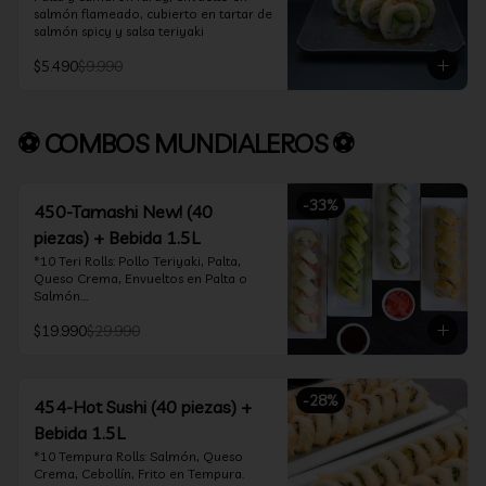
salmón flameado, cubierto en tartar de 
salmón spicy y salsa teriyaki
$5.490
$9.990
⚽ COMBOS MUNDIALEROS ⚽
-
33
%
450-Tamashi New! (40
piezas) + Bebida 1.5L
*10 Teri Rolls: Pollo Teriyaki, Palta, 
Queso Crema, Envueltos en Palta o 
Salmón.

*10 Oklahoma Rolls: Pollo Teriyaki, 
$19.990
$29.990
Palta, Cebollín, Envuelto en Queso 
Crema

*10 Acevichado One: Camarón furay, 
queso crema y cebollín, envuelto en 
-
28
%
salmón y bañado en salsa acevichada

454-Hot Sushi (40 piezas) +
*10 Tempura Rolls: Salmón, Queso 
Bebida 1.5L
Crema, Cebollín, Frito en Tempura.

*Incluye 2 palitos, 2 soya 30ml, 1 salsa 
*10 Tempura Rolls: Salmón, Queso 
teriyaki 30ml
Crema, Cebollín, Frito en Tempura.
