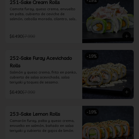
-
19
%
251-Sake Cream Rolls
Camote furay, queso crema, envuelto 
en palta, cubierto de ceviche de 
salmón, cebolla morada, cilantro, salsa 
acevichada y leche de tigre.
$6.490
$7.990
-
19
%
252-Sake Furay Acevichado
Rolls
Salmón y queso crema, frito en panko, 
cubierto de salsa acevichada, salsa 
teriyaki y toques de sesamo.
$6.490
$7.990
-
19
%
253-Sake Lemon Rolls
Camarón furay, palta y queso crema, 
envuelto en salmón, bañado en salsa 
teriyaki y cubierto de gajos de limón.