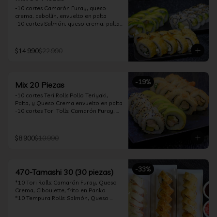
-10 cortes Camarón Furay, queso 
crema, cebollín, envuelto en palta

-10 cortes Salmón, queso crema, palta, 
envuelto en sésamo

-10 cortes Pollo Teriyaki, queso crema, 
cebollín, frito en tempura

$14.990
$22.990
*Incluye 2 soya 30ml / 2 palitos / 1 salsa 
teriyaki 30ml
-
19
%
Mix 20 Piezas
-10 cortes Teri Rolls Pollo Teriyaki, 
Palta, y Queso Crema envuelto en palta

-10 cortes Tori Tolls: Camarón Furay, 
Queso Crema, Cebollín, frito en Panko

*Incluye 1 soya 30ml / 1 palitos / 1 salsa 
teriyaki 30ml
$8.900
$10.990
-
33
%
470-Tamashi 30 (30 piezas)
*10 Tori Rolls: Camarón Furay, Queso 
Crema, Ciboulette, frito en Panko

*10 Tempura Rolls: Salmón, Queso 
Crema, Cebollín, Frito en Tempura.

*10 Acevichado One Rolls: Camarón 