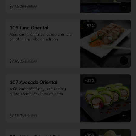
$7.490
$10.990
-
32
%
106.Tuna Oriental
Atún, camarón furay, queso crema y 
cebollín, envuelto en salmón
$7.490
$10.990
-
32
%
107.Avocado Oriental
Atún, camarón furay, kanikama y 
queso crema, envuelto en palta
$7.490
$10.990
-
36
%