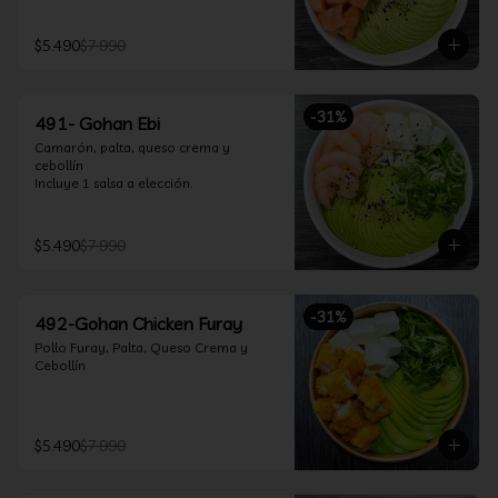
$5.490
$7.990
-
31
%
491- Gohan Ebi
Camarón, palta, queso crema y 
cebollín

Incluye 1 salsa a elección.
$5.490
$7.990
-
31
%
492-Gohan Chicken Furay
Pollo Furay, Palta, Queso Crema y 
Cebollín
$5.490
$7.990