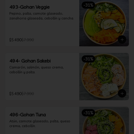
-
31
%
493-Gohan Veggie
Pepino, palta, camote glaseado, 
zanahoria glaseada, cebollín y cancha.
$5.490
$7.990
-
31
%
494- Gohan Sakebi
Camarón, salmón, queso crema, 
cebollín y palta.
$5.490
$7.990
-
31
%
496-Gohan Tuna
Atún, camote glaseado, palta, queso 
crema, cebollín.