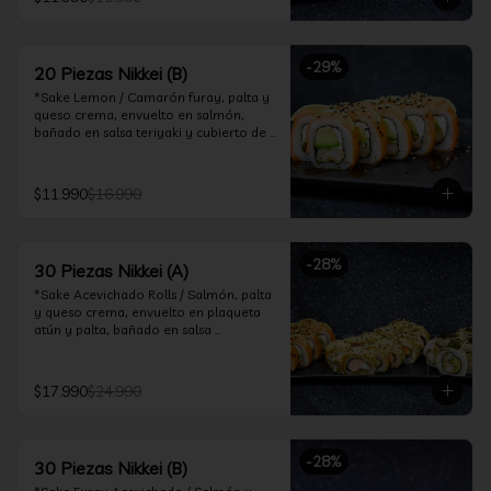
ceviche hot.

*Incluye 2 palitos, 2 soya 30ml, 1 salsa 
teriyaki 30ml
-
29
%
20 Piezas Nikkei (B)
*Sake Lemon / Camarón furay, palta y 
queso crema, envuelto en salmón, 
bañado en salsa teriyaki y cubierto de 
gajos de limón.

*Shrimp Fire Rolls /Palta y camarón 
$11.990
$16.990
furay, envuelto en queso crema 
flambeado, bañado en salsa 
chimichurri.

-
28
%
30 Piezas Nikkei (A)
*Incluye 2 palitos, 2 soya 30ml, 1 salsa 
teriyaki 30ml
*Sake Acevichado Rolls / Salmón, palta 
y queso crema, envuelto en plaqueta 
atún y palta, bañado en salsa 
acevichada de cilantro

*Shrimp Fire Rolls / Palta y camarón 
$17.990
$24.990
furay, envuelto en queso crema 
flambeado, bañado en salsa 
chimichurri.

-
28
%
30 Piezas Nikkei (B)
*Almond Furay / Pollo teriyaki, queso 
crema y almendras tostadas, frito en 