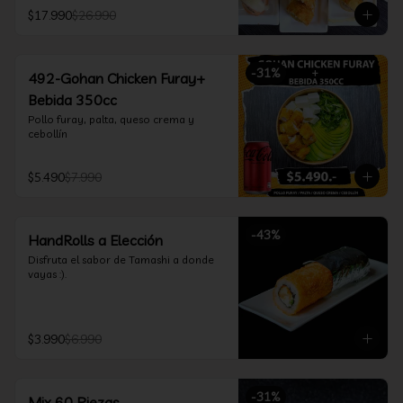
furay, queso crema y cebollín, envuelto 
$17.990
$26.990
en salmón y bañado en salsa 
acevichada

*Incluye 2 palitos, 2 soya 30ml, 1 salsa 
teriyaki 30ml
-
31
%
492-Gohan Chicken Furay+
Bebida 350cc
Pollo furay, palta, queso crema y 
cebollín
$5.490
$7.990
-
43
%
HandRolls a Elección
Disfruta el sabor de Tamashi a donde 
vayas :).
$3.990
$6.990
-
31
%
Mix 60 Piezas