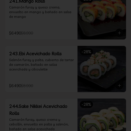
241.Mango Rolls
Camarón furay y queso crema, 
envuelto en mango y bañado en salsa 
de mango
$6.490
$8.990
-
28
%
243.Ebi Acevichado Rolls
Salmón furay y palta, cubierto de tartar 
de camarón, bañado en salsa 
acevichada y ciboulette
$6.490
$8.990
-
28
%
244.Sake Nikkei Acevichado
Rolls
Camarón furay, queso crema y 
cebollín, envuelto en palta y salmón, 
bañado en salsa acevichada