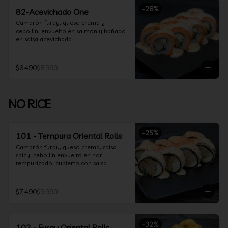
-
28
%
82-Acevichado One
Camarón furay, queso crema y 
cebollín, envuelto en salmón y bañado 
en salsa acevichada
$6.490
$8.990
NO RICE
-
25
%
101 - Tempura Oriental Rolls
Camarón furay, queso crema, salsa 
spicy, cebollín envuelto en nori 
tempurizado, cubierto con salsa 
Acevichada y Shichimi
$7.490
$9.990
-
32
%
102 - Furay Oriental Rolls