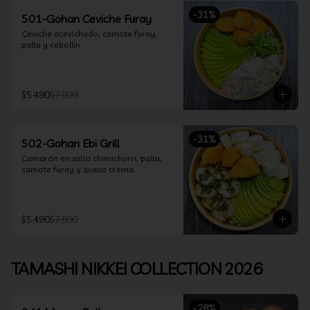
-
31
%
501-Gohan Ceviche Furay
Ceviche acevichado, camote furay, 
palta y cebollín.
$5.490
$7.990
-
31
%
502-Gohan Ebi Grill
Camarón en salsa chimichurri, palta, 
camote furay y queso crema.
$5.490
$7.990
TAMASHI NIKKEI COLLECTION 2026
-
28
%