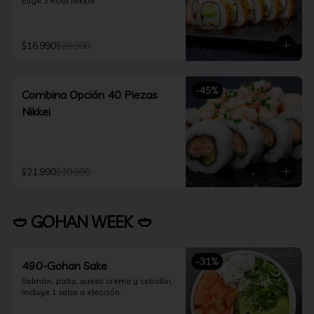
Elige 3 Rolls Nikkie
$16.990
$26.990
-
45
%
Combina Opción 40 Piezas
Nikkei
$21.990
$39.990
🥙 GOHAN WEEK 🥙
-
31
%
490-Gohan Sake
Salmón, palta, queso crema y cebollín.

Incluye 1 salsa a elección.