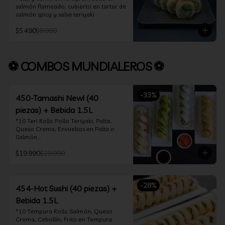
salmón flameado, cubierto en tartar de 
salmón spicy y salsa teriyaki
$5.490
$9.990
⚽ COMBOS MUNDIALEROS ⚽
-
33
%
450-Tamashi New! (40
piezas) + Bebida 1.5L
*10 Teri Rolls: Pollo Teriyaki, Palta, 
Queso Crema, Envueltos en Palta o 
Salmón.

*10 Oklahoma Rolls: Pollo Teriyaki, 
$19.990
$29.990
Palta, Cebollín, Envuelto en Queso 
Crema

*10 Acevichado One: Camarón furay, 
queso crema y cebollín, envuelto en 
-
28
%
salmón y bañado en salsa acevichada

454-Hot Sushi (40 piezas) +
*10 Tempura Rolls: Salmón, Queso 
Bebida 1.5L
Crema, Cebollín, Frito en Tempura.

*Incluye 2 palitos, 2 soya 30ml, 1 salsa 
*10 Tempura Rolls: Salmón, Queso 
teriyaki 30ml
Crema, Cebollín, Frito en Tempura.
