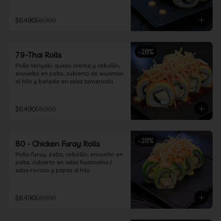
$6.490
$8.990
-
28
%
79-Thai Rolls
Pollo teriyaki, queso crema y cebollín, 
envuelto en palta, cubierto de wuantan 
al hilo y bañado en salsa tamarindo
$6.490
$8.990
-
28
%
80 - Chicken Furay Rolls
Pollo furay, palta, cebollín, envuelto en 
palta, cubierto en salsa huancaína / 
salsa rocoto y papas al hilo
$6.490
$8.990