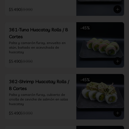
$5.490
$9.990
-
45
%
361-Tuna Huacatay Rolls / 8
Cortes
Palta y camarón furay, envuelto en 
atún, bañado en acevichada de 
huacatay
$5.490
$9.990
-
45
%
362-Shrimp Huacatay Rolls /
8 Cortes
Palta y camarón furay, cubierto de 
criolla de ceviche de salmón en salsa 
huacatay
$5.490
$9.990