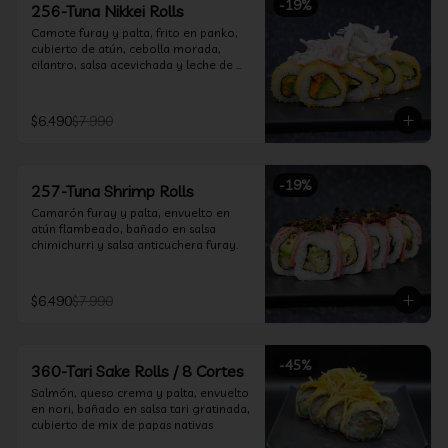
-
19
%
256-Tuna Nikkei Rolls
Camote furay y palta, frito en panko, 
cubierto de atún, cebolla morada, 
cilantro, salsa acevichada y leche de 
tigre.
$6.490
$7.990
-
19
%
257-Tuna Shrimp Rolls
Camarón furay y palta, envuelto en 
atún flambeado, bañado en salsa 
chimichurri y salsa anticuchera furay.
$6.490
$7.990
-
45
%
360-Tari Sake Rolls / 8 Cortes
Salmón, queso crema y palta, envuelto 
en nori, bañado en salsa tari gratinada, 
cubierto de mix de papas nativas