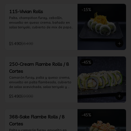
-
15
%
115-Vivian Rolls
Palta, champiñon furay, cebollín, 
envuelto en queso crema, bañado en 
salsa teriyaki, cubierto de mix de papas 
nativas
$5.490
$6.490
-
45
%
250-Cream Flambe Rolls / 8
Cortes
Camarón furay, palta y queso crema, 
envuelto en palta flambeada, cubierto 
de salsa acevichada, salsa teriyaki y 
toques de sesamo.
$5.490
$9.990
-
45
%
368-Sake Flambe Rolls / 8
Cortes
Palta y camarón furay, envuelto en 