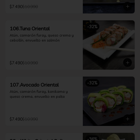
$7.490
$10.990
-
32
%
106.Tuna Oriental
Atún, camarón furay, queso crema y 
cebollín, envuelto en salmón
$7.490
$10.990
-
32
%
107.Avocado Oriental
Atún, camarón furay, kanikama y 
queso crema, envuelto en palta
$7.490
$10.990
-
36
%