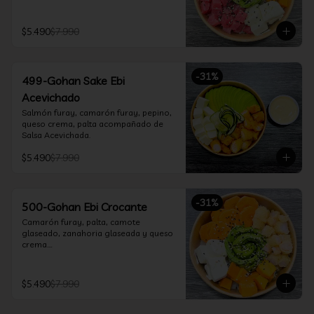
$5.490
$7.990
-
31
%
499-Gohan Sake Ebi
Acevichado
Salmón furay, camarón furay, pepino, 
queso crema, palta acompañado de 
Salsa Acevichada.
$5.490
$7.990
-
31
%
500-Gohan Ebi Crocante
Camarón furay, palta, camote 
glaseado, zanahoria glaseada y queso 
crema.

Incluye 1 salsa a elección.
$5.490
$7.990