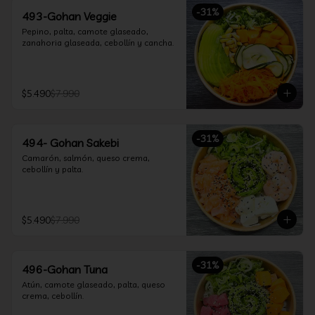
-
31
%
493-Gohan Veggie
Pepino, palta, camote glaseado, 
zanahoria glaseada, cebollín y cancha.
$5.490
$7.990
-
31
%
494- Gohan Sakebi
Camarón, salmón, queso crema, 
cebollín y palta.
$5.490
$7.990
-
31
%
496-Gohan Tuna
Atún, camote glaseado, palta, queso 
crema, cebollín.