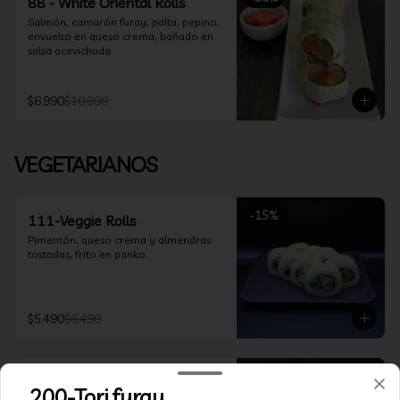
88 - White Oriental Rolls
Salmón, camarón furay, palta, pepino, 
envuelto en queso crema, bañado en 
salsa acevichada.
$6.990
$10.990
VEGETARIANOS
-
15
%
111-Veggie Rolls
Pimentón, queso crema y almendras 
tostadas, frito en panko.
$5.490
$6.490
-
15
%
112-Niel Rolls
200-Tori furay