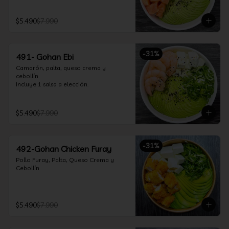
$5.490
$7.990
-
31
%
491- Gohan Ebi
Camarón, palta, queso crema y 
cebollín

Incluye 1 salsa a elección.
$5.490
$7.990
-
31
%
492-Gohan Chicken Furay
Pollo Furay, Palta, Queso Crema y 
Cebollín
$5.490
$7.990