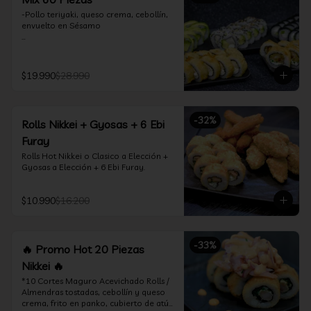
-Pollo teriyaki, queso crema, cebollín, 
envuelto en Sésamo

-Camarón furay, palta, queso crema, 
envuelto en palta.

$19.990
$28.990
-Camarón furay, queso crema, 
cebollín, frito en tempura.

-Pollo teriyaki, queso crema, cebollín, 
-
32
%
Rolls Nikkei + Gyosas + 6 Ebi
frito en tempura.

Furay
-Kanikama, queso crema, envuelto en 
Rolls Hot Nikkei o Clasico a Elección + 
nori (hosomaki)

Gyosas a Elección + 6 Ebi Furay.
-Palta, queso crema, envuelto en nori 
(hosomaki)

$10.990
$16.200
*Incluye 2 palitos, 2 soya 1.5Oz, 1 salsa 
teriyaki 1.5Oz
-
33
%
🔥 Promo Hot 20 Piezas
Nikkei 🔥
*10 Cortes Maguro Acevichado Rolls / 
Almendras tostadas, cebollín y queso 
crema, frito en panko, cubierto de atún 