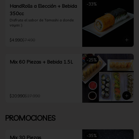
-
33
%
HandRolls a Elección + Bebida
350cc
Disfruta el sabor de Tamashi a donde 
vayas :).
$4.990
$7.490
-
25
%
Mix 60 Piezas + Bebida 1.5L
$20.990
$27.990
PROMOCIONES
-
35
%
Mix 30 Piezas