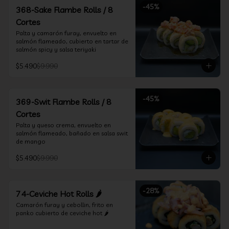
-
45
%
368-Sake Flambe Rolls / 8
Cortes
Palta y camarón furay, envuelto en 
salmón flameado, cubierto en tartar de 
salmón spicy y salsa teriyaki
$5.490
$9.990
-
45
%
369-Swit Flambe Rolls / 8
Cortes
Palta y queso crema, envuelto en 
salmón flameado, bañado en salsa swit 
de mango
$5.490
$9.990
-
28
%
74-Ceviche Hot Rolls 🌶️
Camarón furay y cebollin, frito en 
panko cubierto de ceviche hot 🌶️