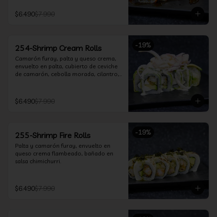
$6.490
$7.990
-
19
%
254-Shrimp Cream Rolls
Camarón furay, palta y queso crema, 
envuelto en palta, cubierto de ceviche 
de camarón, cebolla morada, cilantro, 
salsa acevichada y leche de tigre.
$6.490
$7.990
-
19
%
255-Shrimp Fire Rolls
Palta y camarón furay, envuelto en 
queso crema flambeado, bañado en 
salsa chimichurri.
$6.490
$7.990