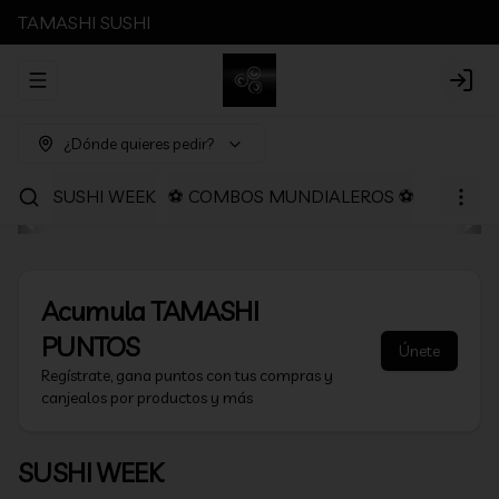
TAMASHI SUSHI
Abrir menu de navegación
Login
¿Dónde quieres pedir?
SUSHI WEEK
⚽ COMBOS MUNDIALEROS ⚽
PROMOC
Acumula
TAMASHI
PUNTOS
Únete
Regístrate, gana puntos con tus compras y
canjealos por productos y más
SUSHI WEEK