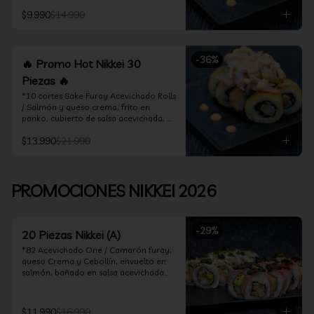
acevichado

$9.990
$14.990
*10 Cortes Ceviche Hot Rolls / 
Camarón furay y cebollín, frito en 
panko cubierto de ceviche hot
-
36
%
🔥 Promo Hot Nikkei 30
Piezas 🔥
*10 cortes Sake Furay Acevichado Rolls 
/ Salmón y queso crema, frito en 
panko, cubierto de salsa acevichada, 
salsa teriyaki y toques de sesamo.

$13.990
$21.990
*10 cortes Ceviche Hot Rolls / Camarón 
furay y cebollín, frito en panko cubierto 
de ceviche hot

PROMOCIONES NIKKEI 2026
*10 cortes Maguro Acevichado Rolls / 
Almendras tostadas, cebollín y queso 
crema, frito en panko, cubierto de atún 
-
29
%
acevichado
20 Piezas Nikkei (A)
*82 Acevichado One / Camarón furay, 
queso Crema y Cebollín, envuelto en 
salmón, bañado en salsa acevichada

*74 Ceviche Hot Rolls / Camarón furay 
y cebollin, frito en panko cubierto de 
$11.990
$16.990