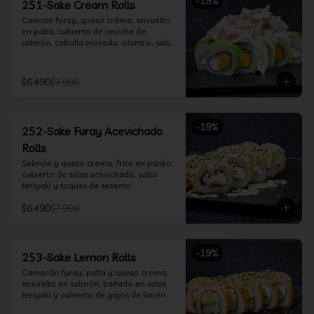
-
19
%
251-Sake Cream Rolls
Camote furay, queso crema, envuelto 
en palta, cubierto de ceviche de 
salmón, cebolla morada, cilantro, salsa 
acevichada y leche de tigre.
$6.490
$7.990
-
19
%
252-Sake Furay Acevichado
Rolls
Salmón y queso crema, frito en panko, 
cubierto de salsa acevichada, salsa 
teriyaki y toques de sesamo.
$6.490
$7.990
-
19
%
253-Sake Lemon Rolls
Camarón furay, palta y queso crema, 
envuelto en salmón, bañado en salsa 
teriyaki y cubierto de gajos de limón.