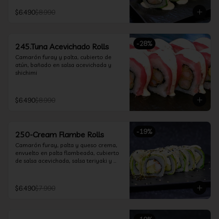
$6.490
$8.990
-
28
%
245.Tuna Acevichado Rolls
Camarón furay y palta, cubierto de 
atún, bañado en salsa acevichada y 
shichimi
$6.490
$8.990
-
19
%
250-Cream Flambe Rolls
Camarón furay, palta y queso crema, 
envuelto en palta flambeada, cubierto 
de salsa acevichada, salsa teriyaki y 
toques de sesamo.
$6.490
$7.990