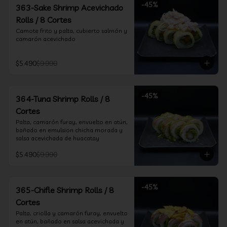
-
45
%
363-Sake Shrimp Acevichado
Rolls / 8 Cortes
Camote frito y palta, cubierto salmón y 
camarón acevichado
$5.490
$9.990
-
45
%
364-Tuna Shrimp Rolls / 8
Cortes
Palta, camarón furay, envuelto en atún, 
bañado en emulsion chicha morada y 
salsa acevichada de huacatay
$5.490
$9.990
-
45
%
365-Chifle Shrimp Rolls / 8
Cortes
Palta, criolla y camarón furay, envuelto 
en atún, bañado en salsa acevichada y 