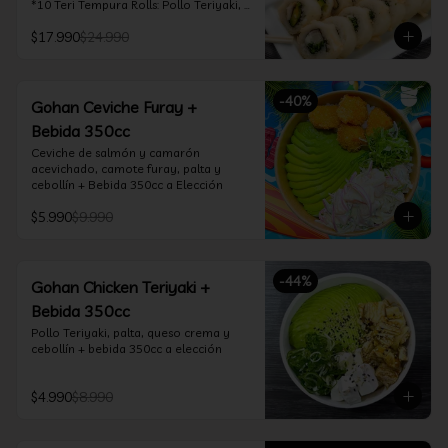
*10 Teri Tempura Rolls: Pollo Teriyaki, 
Queso Crema, Cebollín, Frito en 
$17.990
$24.990
Tempura

*10 Tori Rolls: Camarón Furay, Queso 
Crema, Ciboulette, frito en Panko

*10 Kani Tempura Rolls: Kanikama, 
-
40
%
Queso Crema y Cebollín, frito en 
Gohan Ceviche Furay +
tempura

Bebida 350cc
*Incluye 2 palitos, 2 soya 30ml, 1 salsa 
teriyaki 30ml
Ceviche de salmón y camarón 
acevichado, camote furay, palta y 
cebollín + Bebida 350cc a Elección
$5.990
$9.990
-
44
%
Gohan Chicken Teriyaki +
Bebida 350cc
Pollo Teriyaki, palta, queso crema y 
cebollín + bebida 350cc a elección
$4.990
$8.990