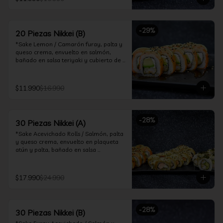
ceviche hot.

*Incluye 2 palitos, 2 soya 30ml, 1 salsa 
teriyaki 30ml
-
29
%
20 Piezas Nikkei (B)
*Sake Lemon / Camarón furay, palta y 
queso crema, envuelto en salmón, 
bañado en salsa teriyaki y cubierto de 
gajos de limón.

*Shrimp Fire Rolls /Palta y camarón 
$11.990
$16.990
furay, envuelto en queso crema 
flambeado, bañado en salsa 
chimichurri.

-
28
%
30 Piezas Nikkei (A)
*Incluye 2 palitos, 2 soya 30ml, 1 salsa 
teriyaki 30ml
*Sake Acevichado Rolls / Salmón, palta 
y queso crema, envuelto en plaqueta 
atún y palta, bañado en salsa 
acevichada de cilantro

*Shrimp Fire Rolls / Palta y camarón 
$17.990
$24.990
furay, envuelto en queso crema 
flambeado, bañado en salsa 
chimichurri.

-
28
%
30 Piezas Nikkei (B)
*Almond Furay / Pollo teriyaki, queso 
crema y almendras tostadas, frito en 