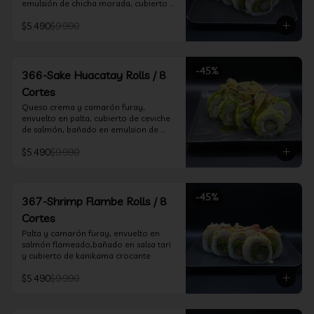
emulsión de chicha morada, cubierto 
de chifle
$5.490
$9.990
-
45
%
366-Sake Huacatay Rolls / 8
Cortes
Queso crema y camarón furay, 
envuelto en palta, cubierto de ceviche 
de salmón, bañado en emulsion de 
chicha morada y salsa huacatay
$5.490
$9.990
-
45
%
367-Shrimp Flambe Rolls / 8
Cortes
Palta y camarón furay, envuelto en  
salmón flameado,bañado en salsa tari 
y cubierto de kanikama crocante
$5.490
$9.990