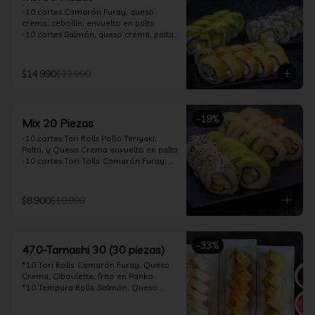
-10 cortes Camarón Furay, queso 
crema, cebollín, envuelto en palta

-10 cortes Salmón, queso crema, palta, 
envuelto en sésamo

-10 cortes Pollo Teriyaki, queso crema, 
cebollín, frito en tempura

$14.990
$22.990
*Incluye 2 soya 30ml / 2 palitos / 1 salsa 
teriyaki 30ml
-
19
%
Mix 20 Piezas
-10 cortes Teri Rolls Pollo Teriyaki, 
Palta, y Queso Crema envuelto en palta

-10 cortes Tori Tolls: Camarón Furay, 
Queso Crema, Cebollín, frito en Panko

*Incluye 1 soya 30ml / 1 palitos / 1 salsa 
teriyaki 30ml
$8.900
$10.990
-
33
%
470-Tamashi 30 (30 piezas)
*10 Tori Rolls: Camarón Furay, Queso 
Crema, Ciboulette, frito en Panko

*10 Tempura Rolls: Salmón, Queso 
Crema, Cebollín, Frito en Tempura.

*10 Acevichado One Rolls: Camarón 