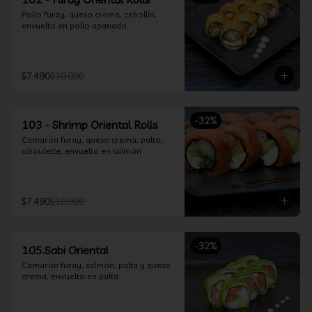
Pollo furay, queso crema, cebollín, 
envuelto en pollo apanado
$7.490
$10.990
-
32
%
103 - Shrimp Oriental Rolls
Camarón furay, queso crema, palta, 
ciboulette, envuelto en salmón
$7.490
$10.990
-
32
%
105.Sabi Oriental
Camarón furay, salmón, palta y queso 
crema, envuelto en palta