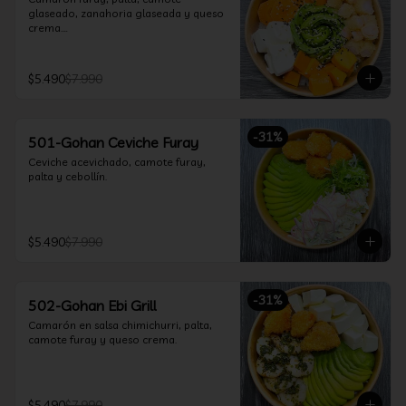
glaseado, zanahoria glaseada y queso 
crema.

Incluye 1 salsa a elección.
$5.490
$7.990
-
31
%
501-Gohan Ceviche Furay
Ceviche acevichado, camote furay, 
palta y cebollín.
$5.490
$7.990
-
31
%
502-Gohan Ebi Grill
Camarón en salsa chimichurri, palta, 
camote furay y queso crema.
$5.490
$7.990