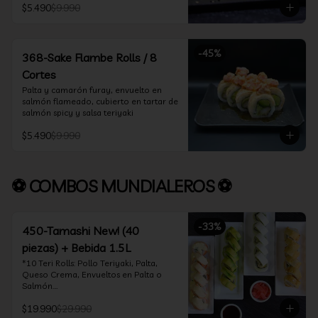
$5.490
$9.990
-
45
%
368-Sake Flambe Rolls / 8
Cortes
Palta y camarón furay, envuelto en 
salmón flameado, cubierto en tartar de 
salmón spicy y salsa teriyaki
$5.490
$9.990
⚽ COMBOS MUNDIALEROS ⚽
-
33
%
450-Tamashi New! (40
piezas) + Bebida 1.5L
*10 Teri Rolls: Pollo Teriyaki, Palta, 
Queso Crema, Envueltos en Palta o 
Salmón.

*10 Oklahoma Rolls: Pollo Teriyaki, 
$19.990
$29.990
Palta, Cebollín, Envuelto en Queso 