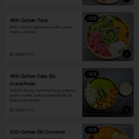
-
31
%
496-Gohan Tuna
Atún, camote glaseado, palta, queso 
crema, cebollín.
$5.490
$7.990
-
31
%
499-Gohan Sake Ebi
Acevichado
Salmón furay, camarón furay, pepino, 
queso crema, palta acompañado de 
Salsa Acevichada.
$5.490
$7.990
-
31
%
500-Gohan Ebi Crocante
Camarón furay, palta, camote 