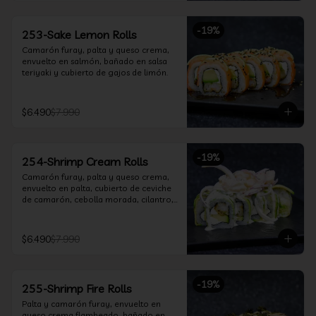
-
19
%
253-Sake Lemon Rolls
Camarón furay, palta y queso crema, 
envuelto en salmón, bañado en salsa 
teriyaki y cubierto de gajos de limón.
$6.490
$7.990
-
19
%
254-Shrimp Cream Rolls
Camarón furay, palta y queso crema, 
envuelto en palta, cubierto de ceviche 
de camarón, cebolla morada, cilantro, 
salsa acevichada y leche de tigre.
$6.490
$7.990
-
19
%
255-Shrimp Fire Rolls
Palta y camarón furay, envuelto en 
queso crema flambeado, bañado en 