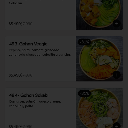
Cebollín
$5.490
$7.990
-
31
%
493-Gohan Veggie
Pepino, palta, camote glaseado, 
zanahoria glaseada, cebollín y cancha.
$5.490
$7.990
-
31
%
494- Gohan Sakebi
Camarón, salmón, queso crema, 
cebollín y palta.
$5.490
$7.990