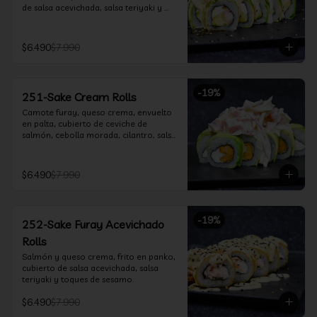
de salsa acevichada, salsa teriyaki y 
toques de sesamo.
$6.490
$7.990
-
19
%
251-Sake Cream Rolls
Camote furay, queso crema, envuelto 
en palta, cubierto de ceviche de 
salmón, cebolla morada, cilantro, salsa 
acevichada y leche de tigre.
$6.490
$7.990
-
19
%
252-Sake Furay Acevichado
Rolls
Salmón y queso crema, frito en panko, 
cubierto de salsa acevichada, salsa 
teriyaki y toques de sesamo.
$6.490
$7.990