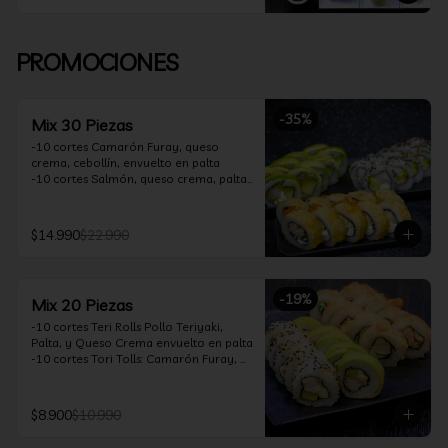
PROMOCIONES
-
35
%
Mix 30 Piezas
-10 cortes Camarón Furay, queso 
crema, cebollín, envuelto en palta

-10 cortes Salmón, queso crema, palta, 
envuelto en sésamo

-10 cortes Pollo Teriyaki, queso crema, 
cebollín, frito en tempura

$14.990
$22.990
*Incluye 2 soya 30ml / 2 palitos / 1 salsa 
teriyaki 30ml
-
19
%
Mix 20 Piezas
-10 cortes Teri Rolls Pollo Teriyaki, 
Palta, y Queso Crema envuelto en palta

-10 cortes Tori Tolls: Camarón Furay, 
Queso Crema, Cebollín, frito en Panko

*Incluye 1 soya 30ml / 1 palitos / 1 salsa 
teriyaki 30ml
$8.900
$10.990