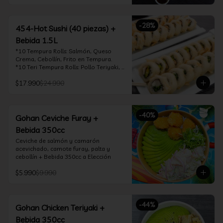
Crema

*10 Acevichado One: Camarón furay, 
queso crema y cebollín, envuelto en 
-
28
%
salmón y bañado en salsa acevichada

454-Hot Sushi (40 piezas) +
*10 Tempura Rolls: Salmón, Queso 
Bebida 1.5L
Crema, Cebollín, Frito en Tempura.

*Incluye 2 palitos, 2 soya 30ml, 1 salsa 
*10 Tempura Rolls: Salmón, Queso 
teriyaki 30ml
Crema, Cebollín, Frito en Tempura.

*10 Teri Tempura Rolls: Pollo Teriyaki, 
Queso Crema, Cebollín, Frito en 
$17.990
$24.990
Tempura

*10 Tori Rolls: Camarón Furay, Queso 
Crema, Ciboulette, frito en Panko

*10 Kani Tempura Rolls: Kanikama, 
-
40
%
Queso Crema y Cebollín, frito en 
Gohan Ceviche Furay +
tempura

Bebida 350cc
*Incluye 2 palitos, 2 soya 30ml, 1 salsa 
teriyaki 30ml
Ceviche de salmón y camarón 
acevichado, camote furay, palta y 
cebollín + Bebida 350cc a Elección
$5.990
$9.990
-
44
%
Gohan Chicken Teriyaki +
Bebida 350cc