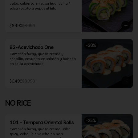
palta, cubierto en salsa huancaína / 
salsa rocoto y papas al hilo
$6.490
$8.990
-
28
%
82-Acevichado One
Camarón furay, queso crema y 
cebollín, envuelto en salmón y bañado 
en salsa acevichada
$6.490
$8.990
NO RICE
-
25
%
101 - Tempura Oriental Rolls
Camarón furay, queso crema, salsa 
spicy, cebollín envuelto en nori 