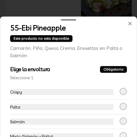
$7.490
$10.990
55-Ebi Pineapple
Este producto no esta disponible
-
36
%
88 - White Oriental Rolls
Salmón, camarón furay, palta, pepino, 
Camarón, Piña, Queso Crema, Envueltos en Palta o
envuelto en queso crema, bañado en 
Salmón.
salsa acevichada.
Elige la envoltura
Obligatorio
$6.990
$10.990
Seleccione 1
Crispy
VEGETARIANOS
Palta
-
15
%
111-Veggie Rolls
Salmón
Pimentón, queso crema y almendras 
tostadas, frito en panko.
Mixto (Salmón y Palta)