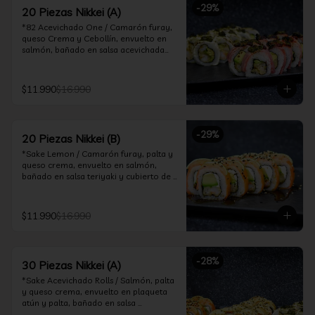
-
29
%
acevichado
20 Piezas Nikkei (A)
*82 Acevichado One / Camarón furay, 
queso Crema y Cebollín, envuelto en 
salmón, bañado en salsa acevichada

*74 Ceviche Hot Rolls / Camarón furay 
y cebollin, frito en panko cubierto de 
$11.990
$16.990
ceviche hot.

*Incluye 2 palitos, 2 soya 30ml, 1 salsa 
teriyaki 30ml
-
29
%
20 Piezas Nikkei (B)
*Sake Lemon / Camarón furay, palta y 
queso crema, envuelto en salmón, 
bañado en salsa teriyaki y cubierto de 
gajos de limón.

*Shrimp Fire Rolls /Palta y camarón 
$11.990
$16.990
furay, envuelto en queso crema 
flambeado, bañado en salsa 
chimichurri.

-
28
%
30 Piezas Nikkei (A)
*Incluye 2 palitos, 2 soya 30ml, 1 salsa 
teriyaki 30ml
*Sake Acevichado Rolls / Salmón, palta 
y queso crema, envuelto en plaqueta 
atún y palta, bañado en salsa 
acevichada de cilantro
