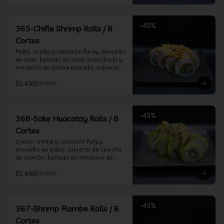
-
45
%
365-Chifle Shrimp Rolls / 8
Cortes
Palta, criolla y camarón furay, envuelto 
en atún, bañado en salsa acevichada y 
emulsión de chicha morada, cubierto 
de chifle
$5.490
$9.990
-
45
%
366-Sake Huacatay Rolls / 8
Cortes
Queso crema y camarón furay, 
envuelto en palta, cubierto de ceviche 
de salmón, bañado en emulsion de 
chicha morada y salsa huacatay
$5.490
$9.990
-
45
%
367-Shrimp Flambe Rolls / 8
Cortes