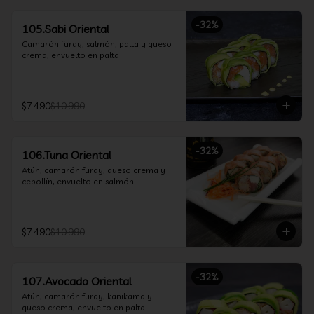
-
32
%
105.Sabi Oriental
Camarón furay, salmón, palta y queso 
crema, envuelto en palta
$7.490
$10.990
-
32
%
106.Tuna Oriental
Atún, camarón furay, queso crema y 
cebollín, envuelto en salmón
$7.490
$10.990
-
32
%
107.Avocado Oriental
Atún, camarón furay, kanikama y 
queso crema, envuelto en palta