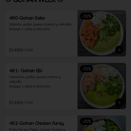
-
31
%
490-Gohan Sake
Salmón, palta, queso crema y cebollín.

Incluye 1 salsa a elección.
$5.490
$7.990
-
31
%
491- Gohan Ebi
Camarón, palta, queso crema y 
cebollín

Incluye 1 salsa a elección.
$5.490
$7.990
-
31
%
492-Gohan Chicken Furay
Pollo Furay, Palta, Queso Crema y 