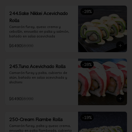
-
28
%
244.Sake Nikkei Acevichado
Rolls
Camarón furay, queso crema y 
cebollín, envuelto en palta y salmón, 
bañado en salsa acevichada
$6.490
$8.990
-
28
%
245.Tuna Acevichado Rolls
Camarón furay y palta, cubierto de 
atún, bañado en salsa acevichada y 
shichimi
$6.490
$8.990
-
19
%
250-Cream Flambe Rolls
Camarón furay, palta y queso crema, 
envuelto en palta flambeada, cubierto 