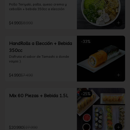
Pollo Teriyaki, palta, queso crema y 
cebollín + bebida 350cc a elección
$4.990
$8.990
-
33
%
HandRolls a Elección + Bebida
350cc
Disfruta el sabor de Tamashi a donde 
vayas :).
$4.990
$7.490
-
25
%
Mix 60 Piezas + Bebida 1.5L
$20.990
$27.990