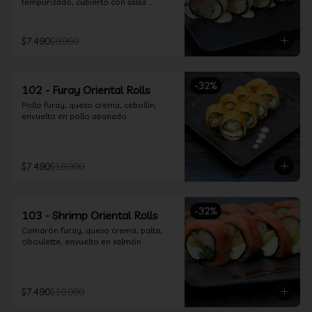
tempurizado, cubierto con salsa 
Acevichada y Shichimi
$7.490
$9.990
-
32
%
102 - Furay Oriental Rolls
Pollo furay, queso crema, cebollín, 
envuelto en pollo apanado
$7.490
$10.990
-
32
%
103 - Shrimp Oriental Rolls
Camarón furay, queso crema, palta, 
ciboulette, envuelto en salmón
$7.490
$10.990