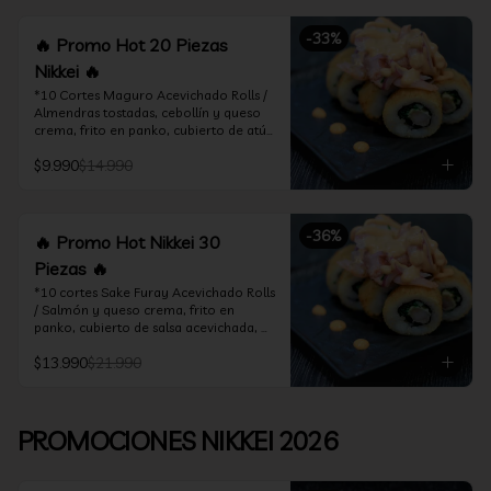
teriyaki 1.5Oz
-
33
%
🔥 Promo Hot 20 Piezas
Nikkei 🔥
*10 Cortes Maguro Acevichado Rolls / 
Almendras tostadas, cebollín y queso 
crema, frito en panko, cubierto de atún 
acevichado

$9.990
$14.990
*10 Cortes Ceviche Hot Rolls / 
Camarón furay y cebollín, frito en 
panko cubierto de ceviche hot
-
36
%
🔥 Promo Hot Nikkei 30
Piezas 🔥
*10 cortes Sake Furay Acevichado Rolls 
/ Salmón y queso crema, frito en 
panko, cubierto de salsa acevichada, 
salsa teriyaki y toques de sesamo.

$13.990
$21.990
*10 cortes Ceviche Hot Rolls / Camarón 
furay y cebollín, frito en panko cubierto 
de ceviche hot

PROMOCIONES NIKKEI 2026
*10 cortes Maguro Acevichado Rolls / 
Almendras tostadas, cebollín y queso 
crema, frito en panko, cubierto de atún 