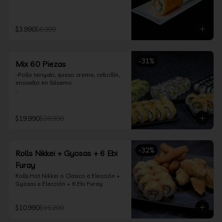
$3.990
$6.990
-
31
%
Mix 60 Piezas
-Pollo teriyaki, queso crema, cebollín, 
envuelto en Sésamo

-Camarón furay, palta, queso crema, 
envuelto en palta.

$19.990
$28.990
-Camarón furay, queso crema, 
cebollín, frito en tempura.

-Pollo teriyaki, queso crema, cebollín, 
-
32
%
Rolls Nikkei + Gyosas + 6 Ebi
frito en tempura.

Furay
-Kanikama, queso crema, envuelto en 
Rolls Hot Nikkei o Clasico a Elección + 
nori (hosomaki)

Gyosas a Elección + 6 Ebi Furay.
-Palta, queso crema, envuelto en nori 
(hosomaki)

$10.990
$16.200
*Incluye 2 palitos, 2 soya 1.5Oz, 1 salsa 