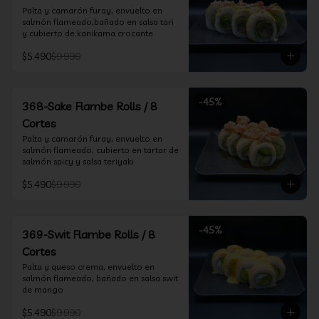
Palta y camarón furay, envuelto en  
salmón flameado,bañado en salsa tari 
y cubierto de kanikama crocante
$5.490
$9.990
-
45
%
368-Sake Flambe Rolls / 8
Cortes
Palta y camarón furay, envuelto en 
salmón flameado, cubierto en tartar de 
salmón spicy y salsa teriyaki
$5.490
$9.990
-
45
%
369-Swit Flambe Rolls / 8
Cortes
Palta y queso crema, envuelto en 
salmón flameado, bañado en salsa swit 
de mango
$5.490
$9.990