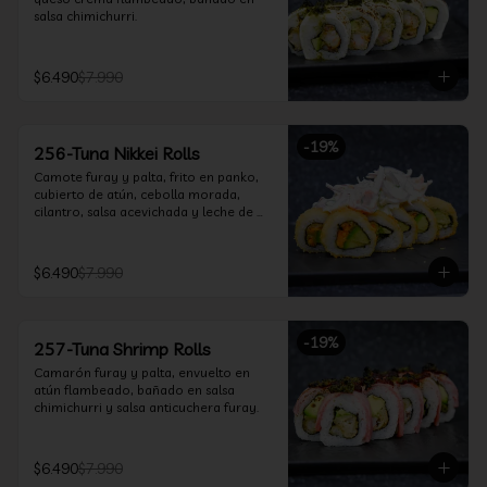
salsa chimichurri.
$6.490
$7.990
-
19
%
256-Tuna Nikkei Rolls
Camote furay y palta, frito en panko, 
cubierto de atún, cebolla morada, 
cilantro, salsa acevichada y leche de 
tigre.
$6.490
$7.990
-
19
%
257-Tuna Shrimp Rolls
Camarón furay y palta, envuelto en 
atún flambeado, bañado en salsa 
chimichurri y salsa anticuchera furay.
$6.490
$7.990