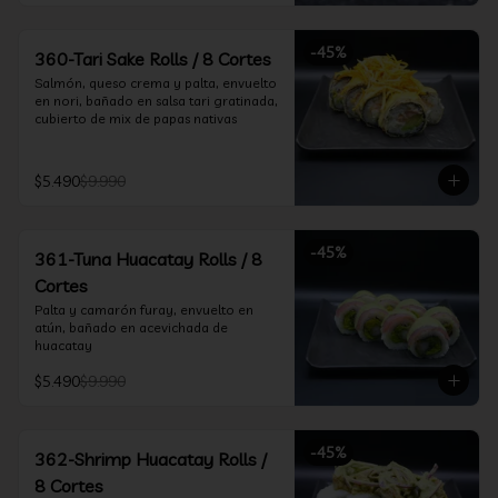
-
45
%
360-Tari Sake Rolls / 8 Cortes
Salmón, queso crema y palta, envuelto 
en nori, bañado en salsa tari gratinada, 
cubierto de mix de papas nativas
$5.490
$9.990
-
45
%
361-Tuna Huacatay Rolls / 8
Cortes
Palta y camarón furay, envuelto en 
atún, bañado en acevichada de 
huacatay
$5.490
$9.990
-
45
%
362-Shrimp Huacatay Rolls /
8 Cortes