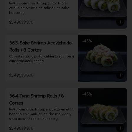
Palta y camarón furay, cubierto de 
criolla de ceviche de salmón en salsa 
huacatay
$5.490
$9.990
-
45
%
363-Sake Shrimp Acevichado
Rolls / 8 Cortes
Camote frito y palta, cubierto salmón y 
camarón acevichado
$5.490
$9.990
-
45
%
364-Tuna Shrimp Rolls / 8
Cortes
Palta, camarón furay, envuelto en atún, 
bañado en emulsion chicha morada y 
salsa acevichada de huacatay
$5.490
$9.990