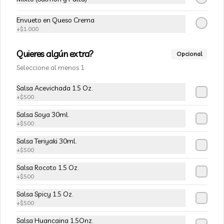
$5.490
$6.490
Envueto en Queso Crema
+
$1.000
-
15
%
Quieres algún extra?
112-Niel Rolls
Opcional
Champiñon furay, queso crema y 
Seleccione al menos 1
cebollín, envuelto en palta
Salsa Acevichada 1.5 Oz.
+
$500
$5.490
$6.490
Salsa Soya 30ml.
+
$500
Salsa Teriyaki 30ml.
-
15
%
113-Tempura Cream
+
$500
Queso crema, champiñon furay y 
cebollín frito en tempura.
Salsa Rocoto 1.5 Oz.
+
$500
Salsa Spicy 1.5 Oz.
$5.490
$6.490
+
$500
Salsa Huancaina 1.5Onz.