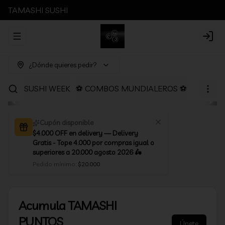
TAMASHI SUSHI
Abrir menu de navegación
Login
¿Dónde quieres pedir?
SUSHI WEEK
⚽ COMBOS MUNDIALEROS ⚽
PROMOC
Cupón disponible
$4.000 OFF en delivery — Delivery
Gratis - Tope 4.000 por compras igual o
superiores a 20.000 agosto 2026 🛵
Pedido mínimo
:
$20.000
Acumula
TAMASHI
PUNTOS
Únete