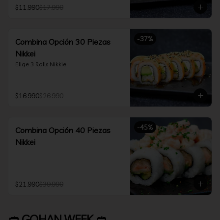
$11.990
$17.990
-
37
%
Combina Opción 30 Piezas
Nikkei
Elige 3 Rolls Nikkie
$16.990
$26.990
-
45
%
Combina Opción 40 Piezas
Nikkei
$21.990
$39.990
🥙 GOHAN WEEK 🥙