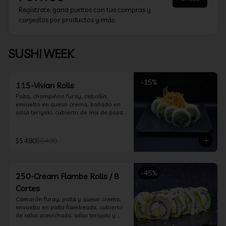
Regístrate, gana puntos con tus compras y
canjealos por productos y más
SUSHI WEEK
-
15
%
115-Vivian Rolls
Palta, champiñon furay, cebollín, 
envuelto en queso crema, bañado en 
salsa teriyaki, cubierto de mix de papas 
nativas
$5.490
$6.490
-
45
%
250-Cream Flambe Rolls / 8
Cortes
Camarón furay, palta y queso crema, 
envuelto en palta flambeada, cubierto 
de salsa acevichada, salsa teriyaki y 
toques de sesamo.