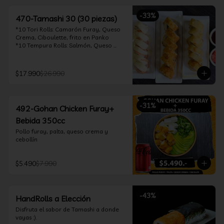
-
33
%
470-Tamashi 30 (30 piezas)
*10 Tori Rolls: Camarón Furay, Queso 
Crema, Ciboulette, frito en Panko

*10 Tempura Rolls: Salmón, Queso 
Crema, Cebollín, Frito en Tempura.

*10 Acevichado One Rolls: Camarón 
furay, queso crema y cebollín, envuelto 
$17.990
$26.990
en salmón y bañado en salsa 
acevichada

*Incluye 2 palitos, 2 soya 30ml, 1 salsa 
teriyaki 30ml
-
31
%
492-Gohan Chicken Furay+
Bebida 350cc
Pollo furay, palta, queso crema y 
cebollín
$5.490
$7.990
-
43
%
HandRolls a Elección
Disfruta el sabor de Tamashi a donde 
vayas :).