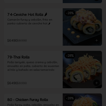
-
28
%
74-Ceviche Hot Rolls 🌶️
Camarón furay y cebollin, frito en 
panko cubierto de ceviche hot 🌶️
$6.490
$8.990
-
28
%
79-Thai Rolls
Pollo teriyaki, queso crema y cebollín, 
envuelto en palta, cubierto de wuantan 
al hilo y bañado en salsa tamarindo
$6.490
$8.990
-
28
%
80 - Chicken Furay Rolls
Pollo furay, palta, cebollín, envuelto en 