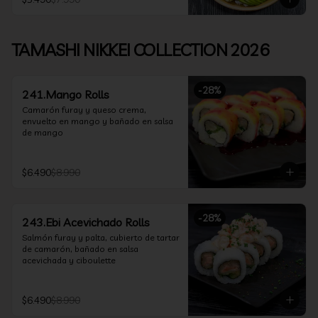
TAMASHI NIKKEI COLLECTION 2026
-
28
%
241.Mango Rolls
Camarón furay y queso crema, 
envuelto en mango y bañado en salsa 
de mango
$6.490
$8.990
-
28
%
243.Ebi Acevichado Rolls
Salmón furay y palta, cubierto de tartar 
de camarón, bañado en salsa 
acevichada y ciboulette
$6.490
$8.990