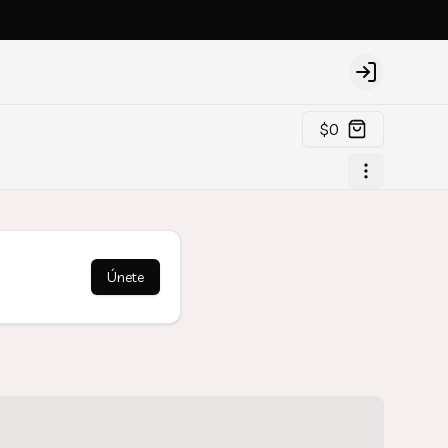
Login
$0
Únete