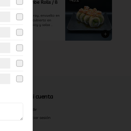
-
45
%
368-Sake Flambe Rolls / 8
Cortes
Palta y camarón furay, envuelto en 
salmón flameado, cubierto en 
tartar de salmón spicy y salsa 
teriyaki
$5.490
$9.990
Mi cuenta
Pedir
Iniciar sesión