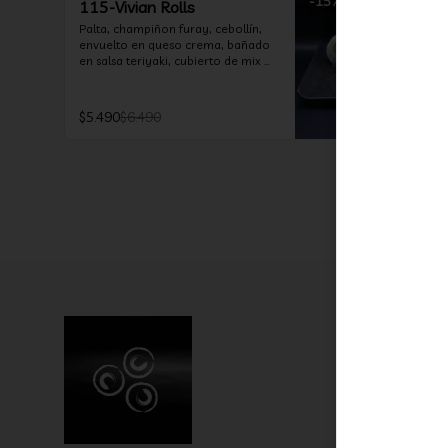
-
15
%
115-Vivian Rolls
Palta, champiñon furay, cebollín, 
envuelto en queso crema, bañado 
en salsa teriyaki, cubierto de mix 
de papas nativas
$5.490
$6.490
Términos y 
Política de 