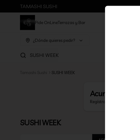
TAMASHI SUSHI
Pide OnLine
Terrazas y Bar
¿Dónde quieres pedir?
SUSHI WEEK
Tamashi Sushi
SUSHI WEEK
Acumula
TAMA
Regístrate, gana puntos c
SUSHI WEEK