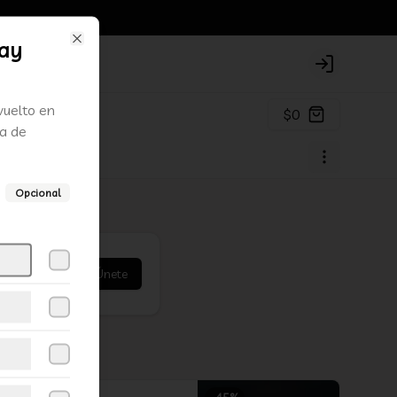
ay
Close
Login
vuelto en
$0
a de
Opcional
Únete