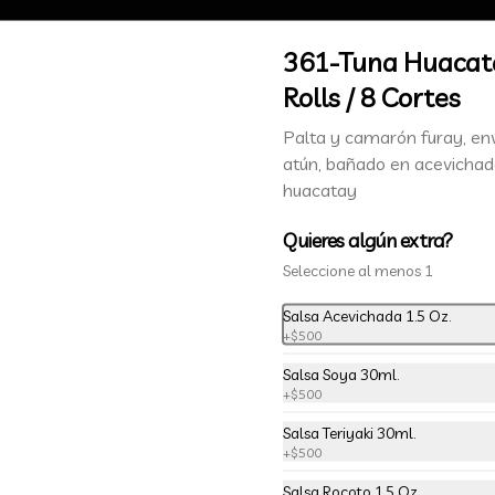
361-Tuna Huacat
Rolls / 8 Cortes
Palta y camarón furay, en
atún, bañado en acevichad
huacatay
Quieres algún extra?
Seleccione al menos 1
Salsa Acevichada 1.5 Oz.
SHI PUNTOS
+
$500
on tus compras y canjealos por productos y más
Salsa Soya 30ml.
+
$500
Salsa Teriyaki 30ml.
+
$500
Salsa Rocoto 1.5 Oz.