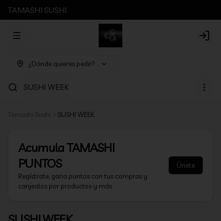
TAMASHI SUSHI
Abrir menu de navegación
Login
¿Dónde quieres pedir?
SUSHI WEEK
Tamashi Sushi
SUSHI WEEK
Acumula
TAMASHI
PUNTOS
Únete
Regístrate, gana puntos con tus compras y
canjealos por productos y más
SUSHI WEEK