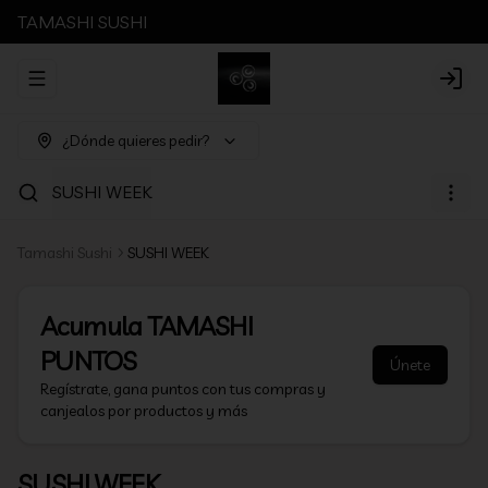
TAMASHI SUSHI
Abrir menu de navegación
Login
¿Dónde quieres pedir?
SUSHI WEEK
Tamashi Sushi
SUSHI WEEK
Acumula
TAMASHI
PUNTOS
Únete
Regístrate, gana puntos con tus compras y
canjealos por productos y más
SUSHI WEEK