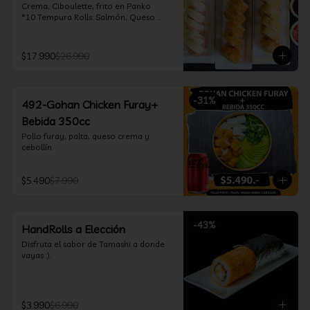
Crema, Ciboulette, frito en Panko

*10 Tempura Rolls: Salmón, Queso 
Crema, Cebollín, Frito en Tempura.

*10 Acevichado One Rolls: Camarón 
furay, queso crema y cebollín, envuelto 
$17.990
$26.990
en salmón y bañado en salsa 
acevichada

*Incluye 2 palitos, 2 soya 30ml, 1 salsa 
teriyaki 30ml
-
31
%
492-Gohan Chicken Furay+
Bebida 350cc
Pollo furay, palta, queso crema y 
cebollín
$5.490
$7.990
-
43
%
HandRolls a Elección
Disfruta el sabor de Tamashi a donde 
vayas :).
$3.990
$6.990