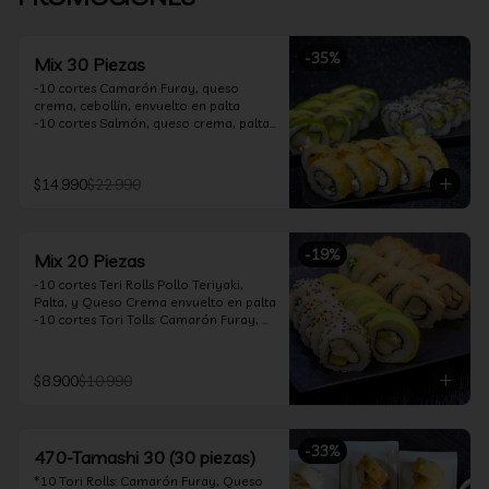
-
35
%
Mix 30 Piezas
-10 cortes Camarón Furay, queso 
crema, cebollín, envuelto en palta

-10 cortes Salmón, queso crema, palta, 
envuelto en sésamo

-10 cortes Pollo Teriyaki, queso crema, 
cebollín, frito en tempura

$14.990
$22.990
*Incluye 2 soya 30ml / 2 palitos / 1 salsa 
teriyaki 30ml
-
19
%
Mix 20 Piezas
-10 cortes Teri Rolls Pollo Teriyaki, 
Palta, y Queso Crema envuelto en palta

-10 cortes Tori Tolls: Camarón Furay, 
Queso Crema, Cebollín, frito en Panko

*Incluye 1 soya 30ml / 1 palitos / 1 salsa 
teriyaki 30ml
$8.900
$10.990
-
33
%
470-Tamashi 30 (30 piezas)
*10 Tori Rolls: Camarón Furay, Queso 