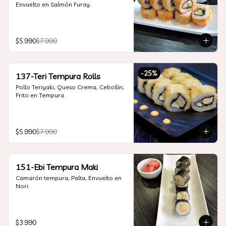
Envuelto en Salmón Furay.
$5.990
$7.990
-
25
%
137-Teri Tempura Rolls
Pollo Teriyaki, Queso Crema, Cebollín, 
Frito en Tempura.
$5.990
$7.990
151-Ebi Tempura Maki
Camarón tempura, Palta, Envuelto en 
Nori.
$3.990