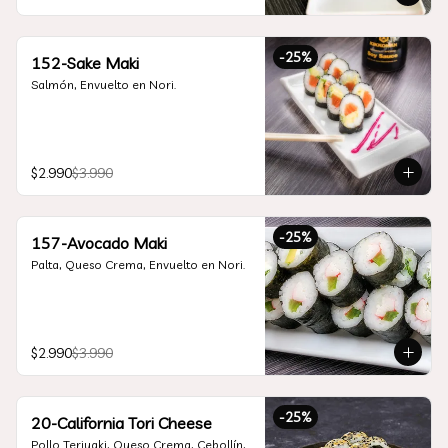
-
25
%
152-Sake Maki
Salmón, Envuelto en Nori.
$2.990
$3.990
-
25
%
157-Avocado Maki
Palta, Queso Crema, Envuelto en Nori.
$2.990
$3.990
-
25
%
20-California Tori Cheese
Pollo Teriyaki, Queso Crema, Cebollín, 