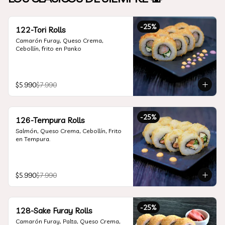
-
25
%
122-Tori Rolls
Camarón Furay, Queso Crema, 
Cebollín, frito en Panko
$5.990
$7.990
-
25
%
126-Tempura Rolls
Salmón, Queso Crema, Cebollín, Frito 
en Tempura.
$5.990
$7.990
-
25
%
128-Sake Furay Rolls
Camarón Furay, Palta, Queso Crema, 