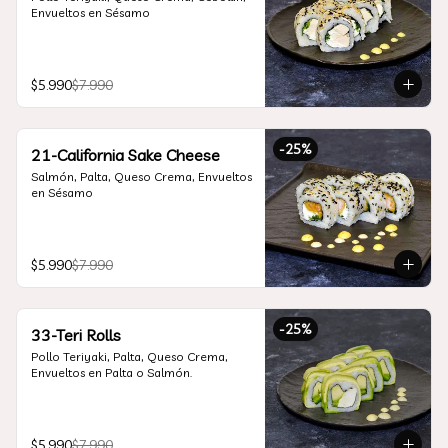
Envueltos en Sésamo
$5.990
$7.990
-
25
%
21-California Sake Cheese
Salmón, Palta, Queso Crema, Envueltos 
en Sésamo
$5.990
$7.990
-
25
%
33-Teri Rolls
Pollo Teriyaki, Palta, Queso Crema, 
Envueltos en Palta o Salmón.
$5.990
$7.990