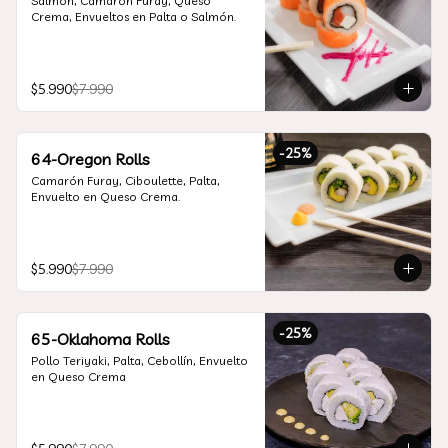
Salmón, Camarón Furay, Queso 
Crema, Envueltos en Palta o Salmón.
$5.990
$7.990
-
25
%
64-Oregon Rolls
Camarón Furay, Ciboulette, Palta, 
Envuelto en Queso Crema.
$5.990
$7.990
-
25
%
65-Oklahoma Rolls
Pollo Teriyaki, Palta, Cebollín, Envuelto 
en Queso Crema