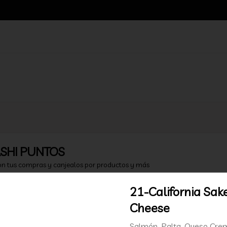
SHI PUNTOS
on tus compras y canjealos por productos y más
21-California Sak
Cheese
Salmón, Palta, Queso Cre