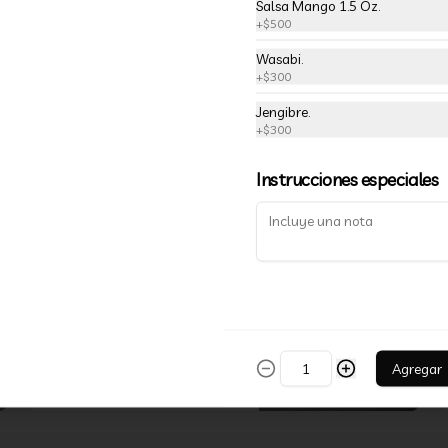
Salsa Mango 1.5 Oz.
+
$500
$5.990
$7.990
Wasabi.
+
$300
-
25
%
38-Sake Cheese Rolls
Jengibre.
Salmón, Palta, Queso Crema, 
+
$300
Envueltos en Palta o Salmón.
Instrucciones especiales
$5.990
$7.990
-
25
%
64-Oregon Rolls
Camarón Furay, Ciboulette, Palta, 
Envuelto en Queso Crema.
Agregar
$5.990
$7.990