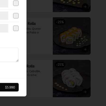
$5.990
$7.990
-
25
%
39-Ebi Cheese Rolls
Camarón Furay, Palta, Queso 
Crema, Envueltos en Palta o 
Salmón.
$5.990
$7.990
-
25
%
65-Oklahoma Rolls
Pollo Teriyaki, Palta, Cebollín, 
Envuelto en Queso Crema
$5.990
$5.990
$7.990