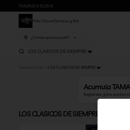
TAMASHI SUSHI
Pide OnLine
Terrazas y Bar
¿Dónde quieres pedir?
LOS CLASICOS DE SIEMPRE 🍣
Tamashi Sushi
LOS CLASICOS DE SIEMPRE 🍣
Acumula
TAMA
Regístrate, gana puntos c
LOS CLASICOS DE SIEMPRE 🍣