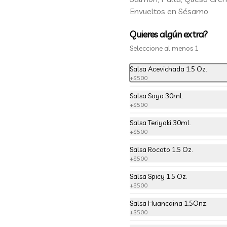
-
25
%
126-Tempura Rolls
Envueltos en Sésamo
Salmón, Queso Crema, Cebollín, 
Frito en Tempura.
Quieres algún extra?
Seleccione al menos 1
$5.990
$7.990
Salsa Acevichada 1.5 Oz.
+
$500
151-Ebi Tempura Maki
Salsa Soya 30ml.
+
$500
Camarón tempura, Palta, Envuelto 
en Nori.
Salsa Teriyaki 30ml.
+
$500
Salsa Rocoto 1.5 Oz.
$3.990
+
$500
Salsa Spicy 1.5 Oz.
-
25
%
20-California Tori Cheese
+
$500
Pollo Teriyaki, Queso Crema, 
Salsa Huancaina 1.5Onz.
Cebollín, Envueltos en Sésamo
+
$500