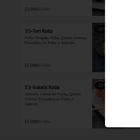
$2.990
$3.990
-
25
%
33-Teri Rolls
Pollo Teriyaki, Palta, Queso Crema, 
Envueltos en Palta o Salmón.
$5.990
$7.990
-
25
%
53-Sakebi Rolls
Salmón, Camarón Furay, Queso 
Crema, Envueltos en Palta o 
Salmón.
$5.990
$7.990