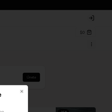
Login
$0
Únete
e
Close
ma,