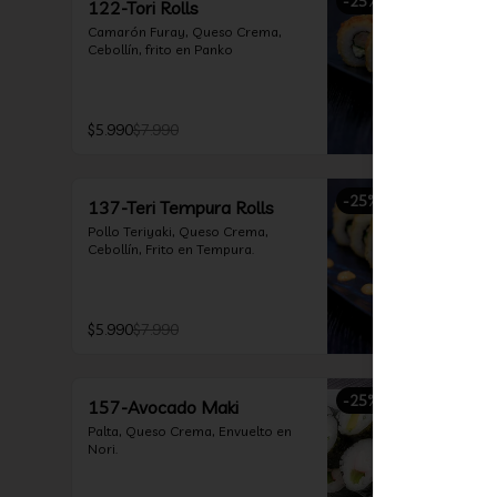
-
25
%
122-Tori Rolls
Camarón Furay, Queso Crema, 
Cebollín, frito en Panko
$5.990
$7.990
-
25
%
137-Teri Tempura Rolls
Pollo Teriyaki, Queso Crema, 
Cebollín, Frito en Tempura.
$5.990
$7.990
-
25
%
157-Avocado Maki
Palta, Queso Crema, Envuelto en 
Nori.