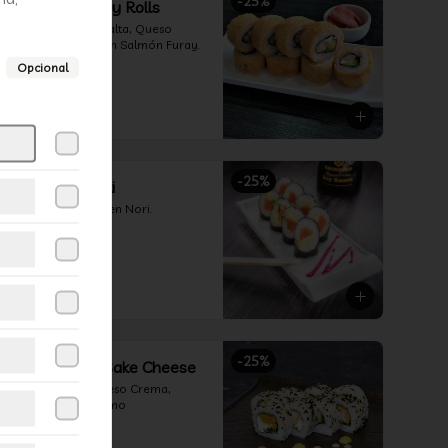
-
25
%
128-Sake Furay Rolls
Camarón Furay, Palta, Queso 
Crema, Envuelto en Salmón Furay.
Opcional
$5.990
$7.990
-
25
%
152-Sake Maki
Salmón, Envuelto en Nori.
$2.990
$3.990
-
25
%
21-California Sake Cheese
Salmón, Palta, Queso Crema, 
Envueltos en Sésamo