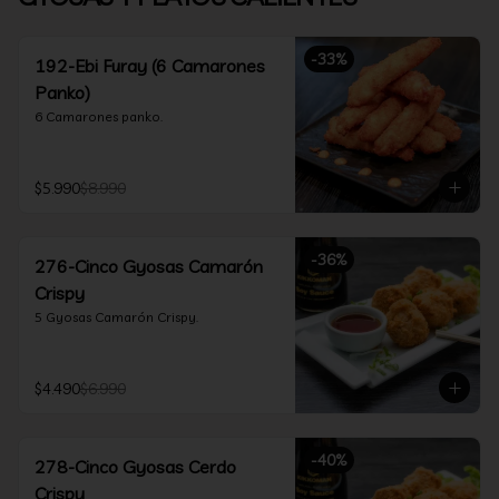
-
33
%
192-Ebi Furay (6 Camarones
Panko)
6 Camarones panko.
$5.990
$8.990
-
36
%
276-Cinco Gyosas Camarón
Crispy
5 Gyosas Camarón Crispy.
$4.490
$6.990
-
40
%
278-Cinco Gyosas Cerdo
Crispy