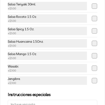
Salsa Teriyaki 30ml.
+
$500
Salsa Rocoto 1.5 Oz.
+
$500
Salsa Spicy 1.5 Oz.
+
$500
Salsa Huancaina 1.5Onz.
+
$500
Salsa Mango 1.5 Oz.
+
$500
Términos y condiciones
Política de privacidad
Wasabi.
+
$300
Redes sociales
Jengibre.
+
$300
Instagram
Instrucciones especiales
Mi cuenta