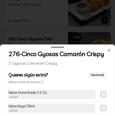
5 Gyosas Cerdo Crispy.
$4.190
$6.990
-
39
%
280-Cinco Gyosas Pollo
Crispy
5 Gyosas Pollo Crispy.
276-Cinco Gyosas Camarón Crispy
5 Gyosas Camarón Crispy.
$4.290
$6.990
Quieres algún extra?
Opcional
Seleccione al menos 1
-
37
%
285-Cinco Gyosas
Vegetarianas Crispy
Salsa Acevichada 1.5 Oz.
5 Gyosas Vegetarianas Crispy
+
$500
Salsa Soya 30ml.
+
$500
$4.390
$6.990