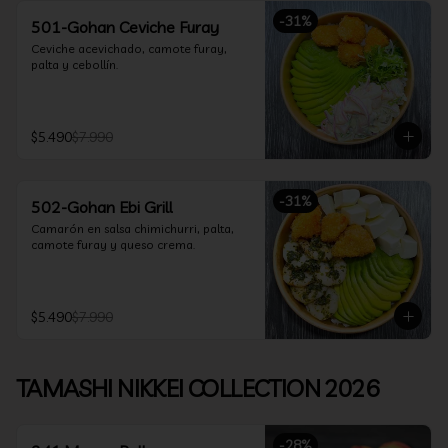
-
31
%
501-Gohan Ceviche Furay
Ceviche acevichado, camote furay, 
palta y cebollín.
$5.490
$7.990
-
31
%
502-Gohan Ebi Grill
Camarón en salsa chimichurri, palta, 
camote furay y queso crema.
$5.490
$7.990
TAMASHI NIKKEI COLLECTION 2026
-
28
%