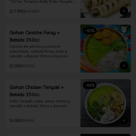
*10 Teri Tempura Rolls: Pollo Teriyaki, 
Queso Crema, Cebollín, Frito en 
$17.990
$24.990
Tempura

*10 Tori Rolls: Camarón Furay, Queso 
Crema, Ciboulette, frito en Panko

*10 Kani Tempura Rolls: Kanikama, 
-
40
%
Queso Crema y Cebollín, frito en 
Gohan Ceviche Furay +
tempura

Bebida 350cc
*Incluye 2 palitos, 2 soya 30ml, 1 salsa 
teriyaki 30ml
Ceviche de salmón y camarón 
acevichado, camote furay, palta y 
cebollín + Bebida 350cc a Elección
$5.990
$9.990
-
44
%
Gohan Chicken Teriyaki +
Bebida 350cc
Pollo Teriyaki, palta, queso crema y 
cebollín + bebida 350cc a elección
$4.990
$8.990