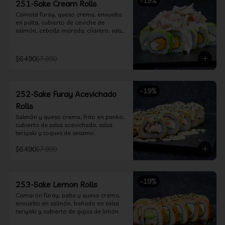
-
19
%
251-Sake Cream Rolls
Camote furay, queso crema, envuelto 
en palta, cubierto de ceviche de 
salmón, cebolla morada, cilantro, salsa 
acevichada y leche de tigre.
$6.490
$7.990
-
19
%
252-Sake Furay Acevichado
Rolls
Salmón y queso crema, frito en panko, 
cubierto de salsa acevichada, salsa 
teriyaki y toques de sesamo.
$6.490
$7.990
-
19
%
253-Sake Lemon Rolls
Camarón furay, palta y queso crema, 
envuelto en salmón, bañado en salsa 
teriyaki y cubierto de gajos de limón.