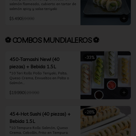
salmón flameado, cubierto en tartar de 
salmón spicy y salsa teriyaki
$5.490
$9.990
⚽ COMBOS MUNDIALEROS ⚽
-
33
%
450-Tamashi New! (40
piezas) + Bebida 1.5L
*10 Teri Rolls: Pollo Teriyaki, Palta, 
Queso Crema, Envueltos en Palta o 
Salmón.

*10 Oklahoma Rolls: Pollo Teriyaki, 
$19.990
$29.990
Palta, Cebollín, Envuelto en Queso 
Crema

*10 Acevichado One: Camarón furay, 
queso crema y cebollín, envuelto en 
-
28
%
salmón y bañado en salsa acevichada

454-Hot Sushi (40 piezas) +
*10 Tempura Rolls: Salmón, Queso 
Bebida 1.5L
Crema, Cebollín, Frito en Tempura.

*Incluye 2 palitos, 2 soya 30ml, 1 salsa 
*10 Tempura Rolls: Salmón, Queso 
teriyaki 30ml
Crema, Cebollín, Frito en Tempura.
