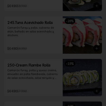
$6.490
$8.990
-
28
%
245.Tuna Acevichado Rolls
Camarón furay y palta, cubierto de 
atún, bañado en salsa acevichada y 
shichimi
$6.490
$8.990
-
19
%
250-Cream Flambe Rolls
Camarón furay, palta y queso crema, 
envuelto en palta flambeada, cubierto 
de salsa acevichada, salsa teriyaki y 
toques de sesamo.
$6.490
$7.990