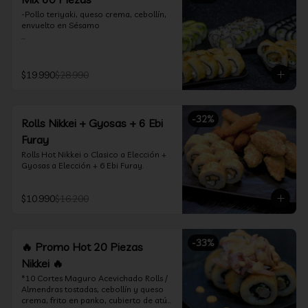
-Pollo teriyaki, queso crema, cebollín, 
envuelto en Sésamo

-Camarón furay, palta, queso crema, 
envuelto en palta.

$19.990
$28.990
-Camarón furay, queso crema, 
cebollín, frito en tempura.

-Pollo teriyaki, queso crema, cebollín, 
-
32
%
Rolls Nikkei + Gyosas + 6 Ebi
frito en tempura.

Furay
-Kanikama, queso crema, envuelto en 
Rolls Hot Nikkei o Clasico a Elección + 
nori (hosomaki)

Gyosas a Elección + 6 Ebi Furay.
-Palta, queso crema, envuelto en nori 
(hosomaki)

$10.990
$16.200
*Incluye 2 palitos, 2 soya 1.5Oz, 1 salsa 
teriyaki 1.5Oz
-
33
%
🔥 Promo Hot 20 Piezas
Nikkei 🔥
*10 Cortes Maguro Acevichado Rolls / 
Almendras tostadas, cebollín y queso 
crema, frito en panko, cubierto de atún 