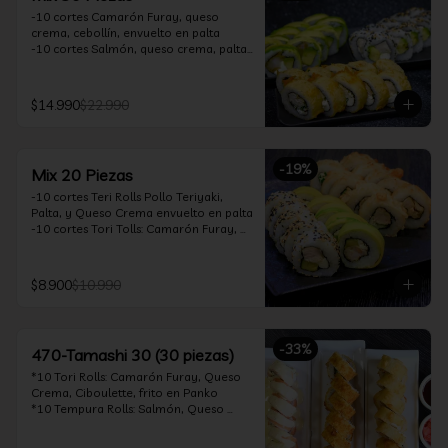
-10 cortes Camarón Furay, queso 
crema, cebollín, envuelto en palta

-10 cortes Salmón, queso crema, palta, 
envuelto en sésamo

-10 cortes Pollo Teriyaki, queso crema, 
cebollín, frito en tempura

$14.990
$22.990
*Incluye 2 soya 30ml / 2 palitos / 1 salsa 
teriyaki 30ml
-
19
%
Mix 20 Piezas
-10 cortes Teri Rolls Pollo Teriyaki, 
Palta, y Queso Crema envuelto en palta

-10 cortes Tori Tolls: Camarón Furay, 
Queso Crema, Cebollín, frito en Panko

*Incluye 1 soya 30ml / 1 palitos / 1 salsa 
teriyaki 30ml
$8.900
$10.990
-
33
%
470-Tamashi 30 (30 piezas)
*10 Tori Rolls: Camarón Furay, Queso 
Crema, Ciboulette, frito en Panko

*10 Tempura Rolls: Salmón, Queso 
Crema, Cebollín, Frito en Tempura.

*10 Acevichado One Rolls: Camarón 