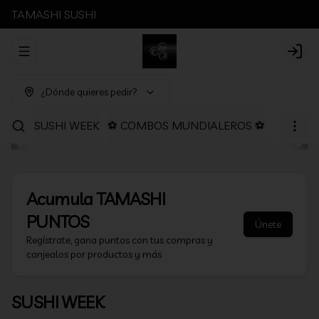
TAMASHI SUSHI
Abrir menu de navegación
Login
¿Dónde quieres pedir?
SUSHI WEEK
⚽ COMBOS MUNDIALEROS ⚽
PROMOC
Acumula
TAMASHI
PUNTOS
Únete
Regístrate, gana puntos con tus compras y
canjealos por productos y más
SUSHI WEEK