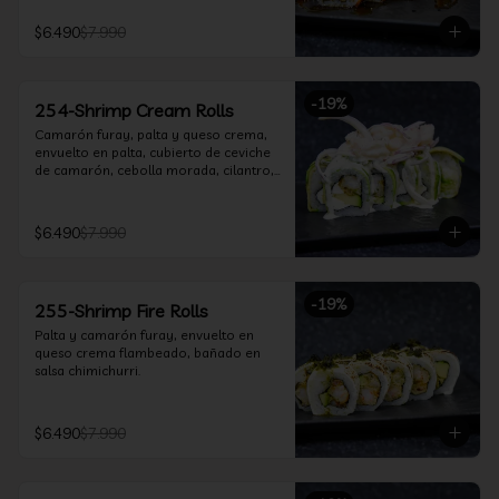
$6.490
$7.990
-
19
%
254-Shrimp Cream Rolls
Camarón furay, palta y queso crema, 
envuelto en palta, cubierto de ceviche 
de camarón, cebolla morada, cilantro, 
salsa acevichada y leche de tigre.
$6.490
$7.990
-
19
%
255-Shrimp Fire Rolls
Palta y camarón furay, envuelto en 
queso crema flambeado, bañado en 
salsa chimichurri.
$6.490
$7.990