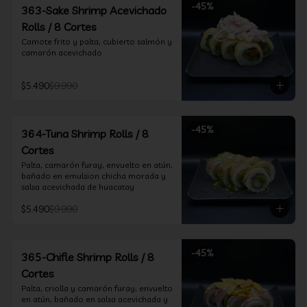
-
45
%
363-Sake Shrimp Acevichado
Rolls / 8 Cortes
Camote frito y palta, cubierto salmón y 
camarón acevichado
$5.490
$9.990
-
45
%
364-Tuna Shrimp Rolls / 8
Cortes
Palta, camarón furay, envuelto en atún, 
bañado en emulsion chicha morada y 
salsa acevichada de huacatay
$5.490
$9.990
-
45
%
365-Chifle Shrimp Rolls / 8
Cortes
Palta, criolla y camarón furay, envuelto 
en atún, bañado en salsa acevichada y 