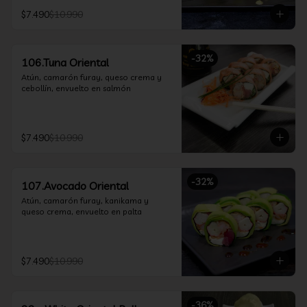
$7.490
$10.990
-
32
%
106.Tuna Oriental
Atún, camarón furay, queso crema y 
cebollín, envuelto en salmón
$7.490
$10.990
-
32
%
107.Avocado Oriental
Atún, camarón furay, kanikama y 
queso crema, envuelto en palta
$7.490
$10.990
-
36
%