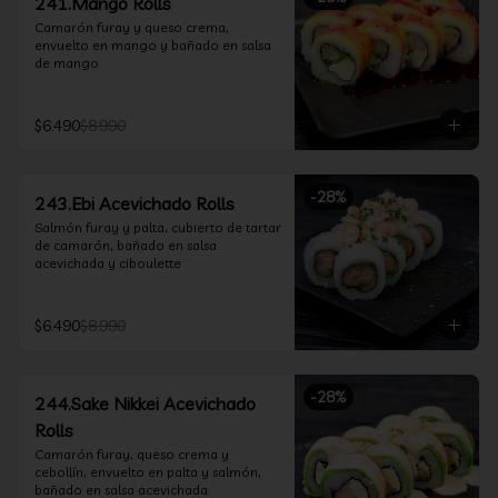
241.Mango Rolls
Camarón furay y queso crema, 
envuelto en mango y bañado en salsa 
de mango
$6.490
$8.990
-
28
%
243.Ebi Acevichado Rolls
Salmón furay y palta, cubierto de tartar 
de camarón, bañado en salsa 
acevichada y ciboulette
$6.490
$8.990
-
28
%
244.Sake Nikkei Acevichado
Rolls
Camarón furay, queso crema y 
cebollín, envuelto en palta y salmón, 
bañado en salsa acevichada