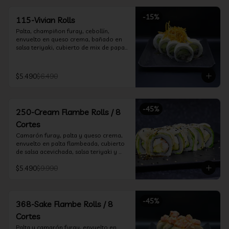
-
15
%
115-Vivian Rolls
Palta, champiñon furay, cebollín, 
envuelto en queso crema, bañado en 
salsa teriyaki, cubierto de mix de papas 
nativas
$5.490
$6.490
-
45
%
250-Cream Flambe Rolls / 8
Cortes
Camarón furay, palta y queso crema, 
envuelto en palta flambeada, cubierto 
de salsa acevichada, salsa teriyaki y 
toques de sesamo.
$5.490
$9.990
-
45
%
368-Sake Flambe Rolls / 8
Cortes
Palta y camarón furay, envuelto en 