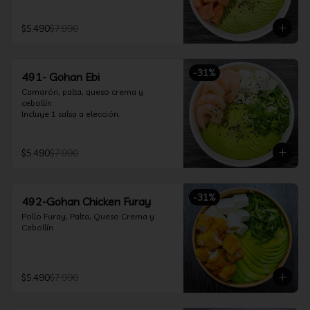
$5.490
$7.990
-
31
%
491- Gohan Ebi
Camarón, palta, queso crema y 
cebollín

Incluye 1 salsa a elección.
$5.490
$7.990
-
31
%
492-Gohan Chicken Furay
Pollo Furay, Palta, Queso Crema y 
Cebollín
$5.490
$7.990