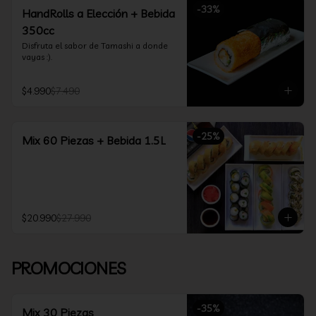
-
33
%
HandRolls a Elección + Bebida
350cc
Disfruta el sabor de Tamashi a donde 
vayas :).
$4.990
$7.490
-
25
%
Mix 60 Piezas + Bebida 1.5L
$20.990
$27.990
PROMOCIONES
-
35
%
Mix 30 Piezas