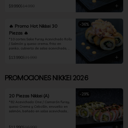
acevichado

$9.990
$14.990
*10 Cortes Ceviche Hot Rolls / 
Camarón furay y cebollín, frito en 
panko cubierto de ceviche hot
-
36
%
🔥 Promo Hot Nikkei 30
Piezas 🔥
*10 cortes Sake Furay Acevichado Rolls 
/ Salmón y queso crema, frito en 
panko, cubierto de salsa acevichada, 
salsa teriyaki y toques de sesamo.

$13.990
$21.990
*10 cortes Ceviche Hot Rolls / Camarón 
furay y cebollín, frito en panko cubierto 
de ceviche hot

PROMOCIONES NIKKEI 2026
*10 cortes Maguro Acevichado Rolls / 
Almendras tostadas, cebollín y queso 
crema, frito en panko, cubierto de atún 
-
29
%
acevichado
20 Piezas Nikkei (A)
*82 Acevichado One / Camarón furay, 
queso Crema y Cebollín, envuelto en 
salmón, bañado en salsa acevichada

*74 Ceviche Hot Rolls / Camarón furay 
y cebollin, frito en panko cubierto de 
$11.990
$16.990