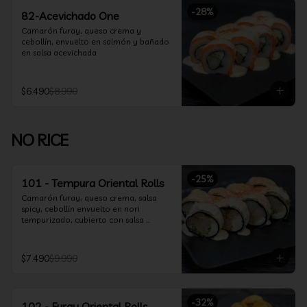
-
28
%
82-Acevichado One
Camarón furay, queso crema y 
cebollín, envuelto en salmón y bañado 
en salsa acevichada
$6.490
$8.990
NO RICE
-
25
%
101 - Tempura Oriental Rolls
Camarón furay, queso crema, salsa 
spicy, cebollín envuelto en nori 
tempurizado, cubierto con salsa 
Acevichada y Shichimi
$7.490
$9.990
-
32
%
102 - Furay Oriental Rolls