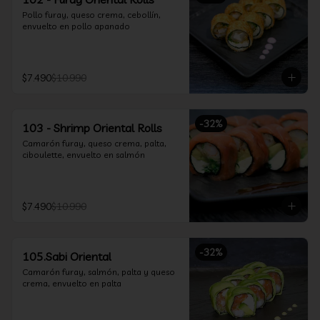
Pollo furay, queso crema, cebollín, 
envuelto en pollo apanado
$7.490
$10.990
-
32
%
103 - Shrimp Oriental Rolls
Camarón furay, queso crema, palta, 
ciboulette, envuelto en salmón
$7.490
$10.990
-
32
%
105.Sabi Oriental
Camarón furay, salmón, palta y queso 
crema, envuelto en palta