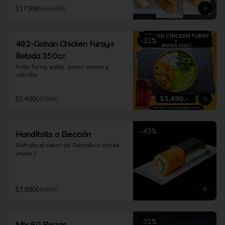
furay, queso crema y cebollín, envuelto 
$17.990
$26.990
en salmón y bañado en salsa 
acevichada

*Incluye 2 palitos, 2 soya 30ml, 1 salsa 
teriyaki 30ml
-
31
%
492-Gohan Chicken Furay+
Bebida 350cc
Pollo furay, palta, queso crema y 
cebollín
$5.490
$7.990
-
43
%
HandRolls a Elección
Disfruta el sabor de Tamashi a donde 
vayas :).
$3.990
$6.990
-
31
%
Mix 60 Piezas