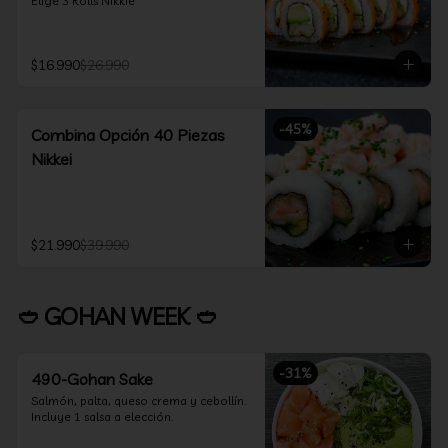
Elige 3 Rolls Nikkie
$16.990
$26.990
-
45
%
Combina Opción 40 Piezas
Nikkei
$21.990
$39.990
🥙 GOHAN WEEK 🥙
-
31
%
490-Gohan Sake
Salmón, palta, queso crema y cebollín.

Incluye 1 salsa a elección.