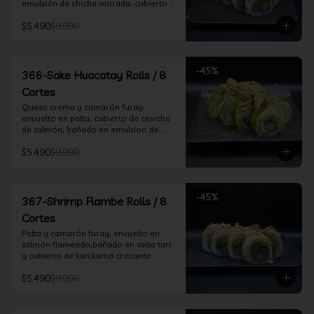
emulsión de chicha morada, cubierto 
de chifle
$5.490
$9.990
-
45
%
366-Sake Huacatay Rolls / 8
Cortes
Queso crema y camarón furay, 
envuelto en palta, cubierto de ceviche 
de salmón, bañado en emulsion de 
chicha morada y salsa huacatay
$5.490
$9.990
-
45
%
367-Shrimp Flambe Rolls / 8
Cortes
Palta y camarón furay, envuelto en  
salmón flameado,bañado en salsa tari 
y cubierto de kanikama crocante
$5.490
$9.990