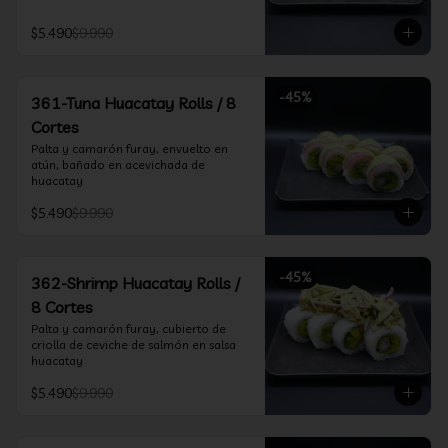
$5.490
$9.990
-
45
%
361-Tuna Huacatay Rolls / 8
Cortes
Palta y camarón furay, envuelto en 
atún, bañado en acevichada de 
huacatay
$5.490
$9.990
-
45
%
362-Shrimp Huacatay Rolls /
8 Cortes
Palta y camarón furay, cubierto de 
criolla de ceviche de salmón en salsa 
huacatay
$5.490
$9.990