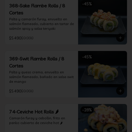
-
45
%
368-Sake Flambe Rolls / 8
Cortes
Palta y camarón furay, envuelto en 
salmón flameado, cubierto en tartar de 
salmón spicy y salsa teriyaki
$5.490
$9.990
-
45
%
369-Swit Flambe Rolls / 8
Cortes
Palta y queso crema, envuelto en 
salmón flameado, bañado en salsa swit 
de mango
$5.490
$9.990
-
28
%
74-Ceviche Hot Rolls 🌶️
Camarón furay y cebollin, frito en 
panko cubierto de ceviche hot 🌶️