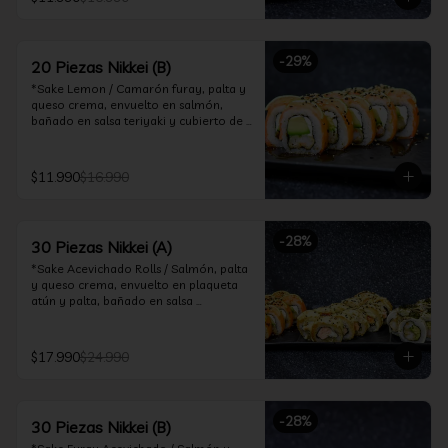
ceviche hot.

*Incluye 2 palitos, 2 soya 30ml, 1 salsa 
teriyaki 30ml
-
29
%
20 Piezas Nikkei (B)
*Sake Lemon / Camarón furay, palta y 
queso crema, envuelto en salmón, 
bañado en salsa teriyaki y cubierto de 
gajos de limón.

*Shrimp Fire Rolls /Palta y camarón 
$11.990
$16.990
furay, envuelto en queso crema 
flambeado, bañado en salsa 
chimichurri.

-
28
%
30 Piezas Nikkei (A)
*Incluye 2 palitos, 2 soya 30ml, 1 salsa 
teriyaki 30ml
*Sake Acevichado Rolls / Salmón, palta 
y queso crema, envuelto en plaqueta 
atún y palta, bañado en salsa 
acevichada de cilantro

*Shrimp Fire Rolls / Palta y camarón 
$17.990
$24.990
furay, envuelto en queso crema 
flambeado, bañado en salsa 
chimichurri.

-
28
%
30 Piezas Nikkei (B)
*Almond Furay / Pollo teriyaki, queso 
crema y almendras tostadas, frito en 