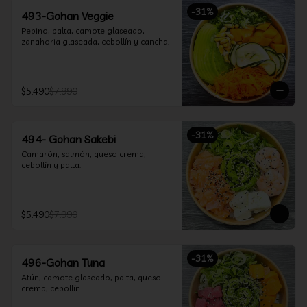
-
31
%
493-Gohan Veggie
Pepino, palta, camote glaseado, 
zanahoria glaseada, cebollín y cancha.
$5.490
$7.990
-
31
%
494- Gohan Sakebi
Camarón, salmón, queso crema, 
cebollín y palta.
$5.490
$7.990
-
31
%
496-Gohan Tuna
Atún, camote glaseado, palta, queso 
crema, cebollín.