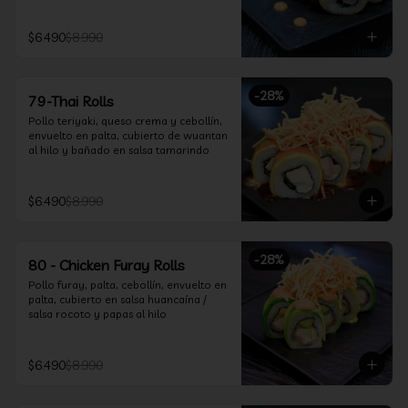
$6.490
$8.990
-
28
%
79-Thai Rolls
Pollo teriyaki, queso crema y cebollín, 
envuelto en palta, cubierto de wuantan 
al hilo y bañado en salsa tamarindo
$6.490
$8.990
-
28
%
80 - Chicken Furay Rolls
Pollo furay, palta, cebollín, envuelto en 
palta, cubierto en salsa huancaína / 
salsa rocoto y papas al hilo
$6.490
$8.990