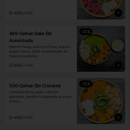
$5.490
$7.990
-
31
%
499-Gohan Sake Ebi
Acevichado
Salmón furay, camarón furay, pepino, 
queso crema, palta acompañado de 
Salsa Acevichada.
$5.490
$7.990
-
31
%
500-Gohan Ebi Crocante
Camarón furay, palta, camote 
glaseado, zanahoria glaseada y queso 
crema.

Incluye 1 salsa a elección.
$5.490
$7.990