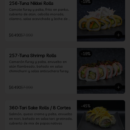
-
19
%
256-Tuna Nikkei Rolls
Camote furay y palta, frito en panko, 
cubierto de atún, cebolla morada, 
cilantro, salsa acevichada y leche de 
tigre.
$6.490
$7.990
-
19
%
257-Tuna Shrimp Rolls
Camarón furay y palta, envuelto en 
atún flambeado, bañado en salsa 
chimichurri y salsa anticuchera furay.
$6.490
$7.990
-
45
%
360-Tari Sake Rolls / 8 Cortes
Salmón, queso crema y palta, envuelto 
en nori, bañado en salsa tari gratinada, 
cubierto de mix de papas nativas