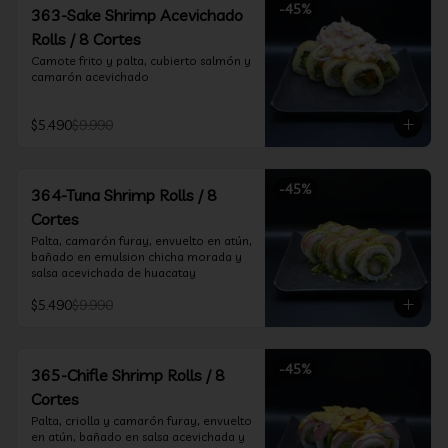
-
45
%
363-Sake Shrimp Acevichado
Rolls / 8 Cortes
Camote frito y palta, cubierto salmón y 
camarón acevichado
$5.490
$9.990
-
45
%
364-Tuna Shrimp Rolls / 8
Cortes
Palta, camarón furay, envuelto en atún, 
bañado en emulsion chicha morada y 
salsa acevichada de huacatay
$5.490
$9.990
-
45
%
365-Chifle Shrimp Rolls / 8
Cortes
Palta, criolla y camarón furay, envuelto 
en atún, bañado en salsa acevichada y 