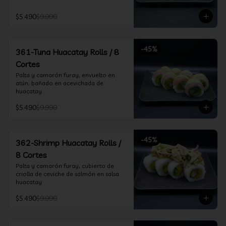
$5.490
$9.990
-
45
%
361-Tuna Huacatay Rolls / 8
Cortes
Palta y camarón furay, envuelto en 
atún, bañado en acevichada de 
huacatay
$5.490
$9.990
-
45
%
362-Shrimp Huacatay Rolls /
8 Cortes
Palta y camarón furay, cubierto de 
criolla de ceviche de salmón en salsa 
huacatay
$5.490
$9.990