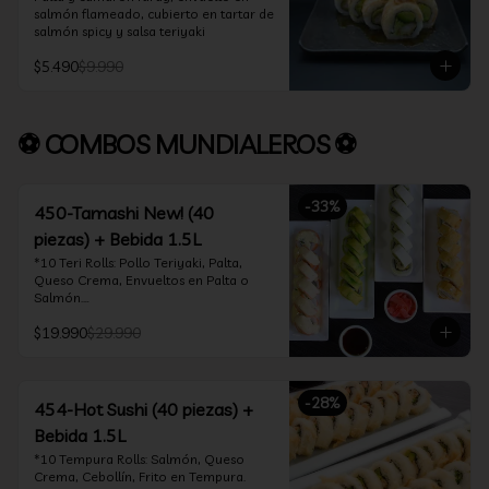
salmón flameado, cubierto en tartar de 
salmón spicy y salsa teriyaki
$5.490
$9.990
⚽ COMBOS MUNDIALEROS ⚽
-
33
%
450-Tamashi New! (40
piezas) + Bebida 1.5L
*10 Teri Rolls: Pollo Teriyaki, Palta, 
Queso Crema, Envueltos en Palta o 
Salmón.

*10 Oklahoma Rolls: Pollo Teriyaki, 
$19.990
$29.990
Palta, Cebollín, Envuelto en Queso 
Crema

*10 Acevichado One: Camarón furay, 
queso crema y cebollín, envuelto en 
-
28
%
salmón y bañado en salsa acevichada

454-Hot Sushi (40 piezas) +
*10 Tempura Rolls: Salmón, Queso 
Bebida 1.5L
Crema, Cebollín, Frito en Tempura.

*Incluye 2 palitos, 2 soya 30ml, 1 salsa 
*10 Tempura Rolls: Salmón, Queso 
teriyaki 30ml
Crema, Cebollín, Frito en Tempura.
