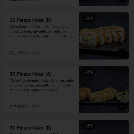
ceviche hot.

*Incluye 2 palitos, 2 soya 30ml, 1 salsa 
teriyaki 30ml
-
29
%
20 Piezas Nikkei (B)
*Sake Lemon / Camarón furay, palta y 
queso crema, envuelto en salmón, 
bañado en salsa teriyaki y cubierto de 
gajos de limón.

*Shrimp Fire Rolls /Palta y camarón 
$11.990
$16.990
furay, envuelto en queso crema 
flambeado, bañado en salsa 
chimichurri.

-
28
%
30 Piezas Nikkei (A)
*Incluye 2 palitos, 2 soya 30ml, 1 salsa 
teriyaki 30ml
*Sake Acevichado Rolls / Salmón, palta 
y queso crema, envuelto en plaqueta 
atún y palta, bañado en salsa 
acevichada de cilantro

*Shrimp Fire Rolls / Palta y camarón 
$17.990
$24.990
furay, envuelto en queso crema 
flambeado, bañado en salsa 
chimichurri.

-
28
%
30 Piezas Nikkei (B)
*Almond Furay / Pollo teriyaki, queso 
crema y almendras tostadas, frito en 