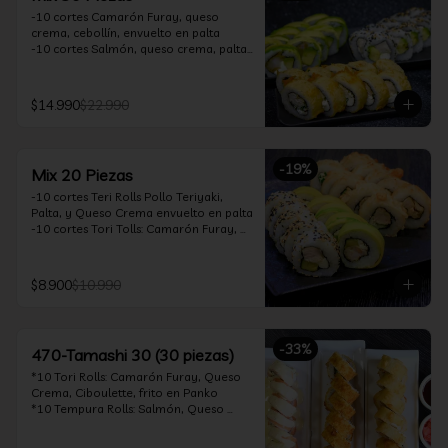
-10 cortes Camarón Furay, queso 
crema, cebollín, envuelto en palta

-10 cortes Salmón, queso crema, palta, 
envuelto en sésamo

-10 cortes Pollo Teriyaki, queso crema, 
cebollín, frito en tempura

$14.990
$22.990
*Incluye 2 soya 30ml / 2 palitos / 1 salsa 
teriyaki 30ml
-
19
%
Mix 20 Piezas
-10 cortes Teri Rolls Pollo Teriyaki, 
Palta, y Queso Crema envuelto en palta

-10 cortes Tori Tolls: Camarón Furay, 
Queso Crema, Cebollín, frito en Panko

*Incluye 1 soya 30ml / 1 palitos / 1 salsa 
teriyaki 30ml
$8.900
$10.990
-
33
%
470-Tamashi 30 (30 piezas)
*10 Tori Rolls: Camarón Furay, Queso 
Crema, Ciboulette, frito en Panko

*10 Tempura Rolls: Salmón, Queso 
Crema, Cebollín, Frito en Tempura.

*10 Acevichado One Rolls: Camarón 