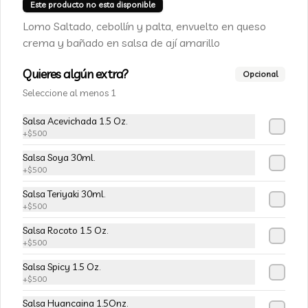
Champiñon furay, queso crema y 
Este producto no esta disponible
cebollín, envuelto en palta
Lomo Saltado, cebollín y palta, envuelto en queso
crema y bañado en salsa de ají amarillo
$5.490
$6.490
Quieres algún extra?
Opcional
Seleccione al menos 1
-
15
%
113-Tempura Cream
Salsa Acevichada 1.5 Oz.
Queso crema, champiñon furay y 
+
$500
cebollín frito en tempura.
Salsa Soya 30ml.
+
$500
$5.490
$6.490
Salsa Teriyaki 30ml.
+
$500
-
15
%
Salsa Rocoto 1.5 Oz.
115-Vivian Rolls
+
$500
Palta, champiñon furay, cebollín, 
envuelto en queso crema, bañado en 
Salsa Spicy 1.5 Oz.
salsa teriyaki, cubierto de mix de papas 
+
$500
nativas
Salsa Huancaina 1.5Onz.