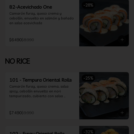
-
28
%
82-Acevichado One
Camarón furay, queso crema y 
cebollín, envuelto en salmón y bañado 
en salsa acevichada
$6.490
$8.990
NO RICE
-
25
%
101 - Tempura Oriental Rolls
Camarón furay, queso crema, salsa 
spicy, cebollín envuelto en nori 
tempurizado, cubierto con salsa 
Acevichada y Shichimi
$7.490
$9.990
-
32
%
102 - Furay Oriental Rolls