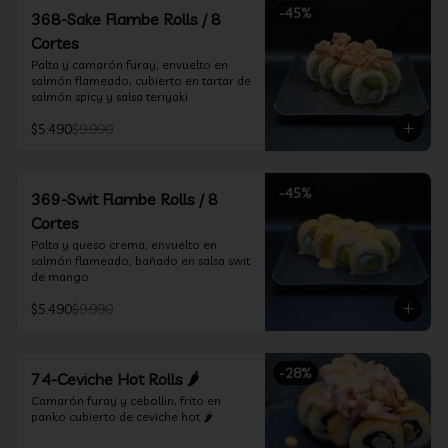
-
45
%
368-Sake Flambe Rolls / 8
Cortes
Palta y camarón furay, envuelto en 
salmón flameado, cubierto en tartar de 
salmón spicy y salsa teriyaki
$5.490
$9.990
-
45
%
369-Swit Flambe Rolls / 8
Cortes
Palta y queso crema, envuelto en 
salmón flameado, bañado en salsa swit 
de mango
$5.490
$9.990
-
28
%
74-Ceviche Hot Rolls 🌶️
Camarón furay y cebollin, frito en 
panko cubierto de ceviche hot 🌶️