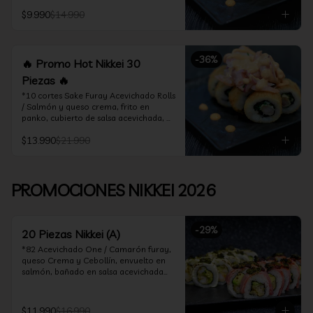
acevichado

$9.990
$14.990
*10 Cortes Ceviche Hot Rolls / 
Camarón furay y cebollín, frito en 
panko cubierto de ceviche hot
-
36
%
🔥 Promo Hot Nikkei 30
Piezas 🔥
*10 cortes Sake Furay Acevichado Rolls 
/ Salmón y queso crema, frito en 
panko, cubierto de salsa acevichada, 
salsa teriyaki y toques de sesamo.

$13.990
$21.990
*10 cortes Ceviche Hot Rolls / Camarón 
furay y cebollín, frito en panko cubierto 
de ceviche hot

PROMOCIONES NIKKEI 2026
*10 cortes Maguro Acevichado Rolls / 
Almendras tostadas, cebollín y queso 
crema, frito en panko, cubierto de atún 
-
29
%
acevichado
20 Piezas Nikkei (A)
*82 Acevichado One / Camarón furay, 
queso Crema y Cebollín, envuelto en 
salmón, bañado en salsa acevichada

*74 Ceviche Hot Rolls / Camarón furay 
y cebollin, frito en panko cubierto de 
$11.990
$16.990