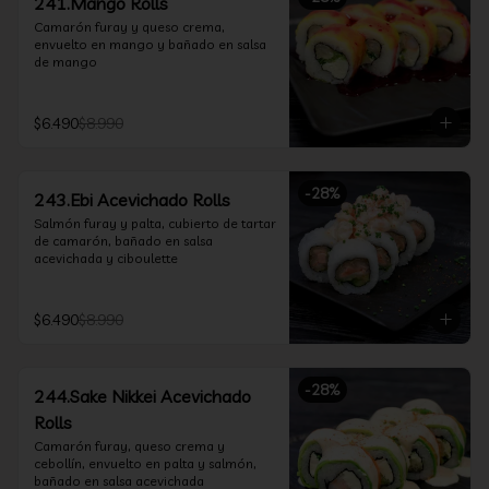
241.Mango Rolls
Camarón furay y queso crema, 
envuelto en mango y bañado en salsa 
de mango
$6.490
$8.990
-
28
%
243.Ebi Acevichado Rolls
Salmón furay y palta, cubierto de tartar 
de camarón, bañado en salsa 
acevichada y ciboulette
$6.490
$8.990
-
28
%
244.Sake Nikkei Acevichado
Rolls
Camarón furay, queso crema y 
cebollín, envuelto en palta y salmón, 
bañado en salsa acevichada