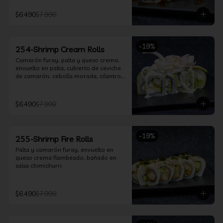
$6.490
$7.990
-
19
%
254-Shrimp Cream Rolls
Camarón furay, palta y queso crema, 
envuelto en palta, cubierto de ceviche 
de camarón, cebolla morada, cilantro, 
salsa acevichada y leche de tigre.
$6.490
$7.990
-
19
%
255-Shrimp Fire Rolls
Palta y camarón furay, envuelto en 
queso crema flambeado, bañado en 
salsa chimichurri.
$6.490
$7.990