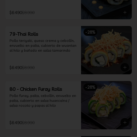
$6.490
$8.990
-
28
%
79-Thai Rolls
Pollo teriyaki, queso crema y cebollín, 
envuelto en palta, cubierto de wuantan 
al hilo y bañado en salsa tamarindo
$6.490
$8.990
-
28
%
80 - Chicken Furay Rolls
Pollo furay, palta, cebollín, envuelto en 
palta, cubierto en salsa huancaína / 
salsa rocoto y papas al hilo
$6.490
$8.990