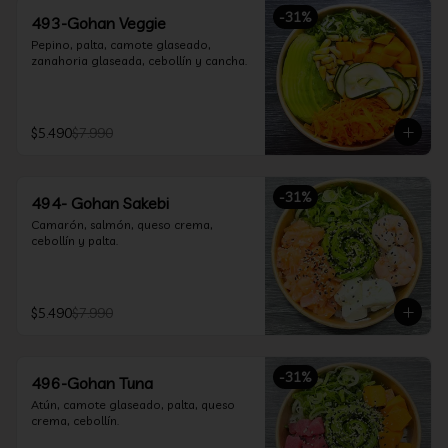
-
31
%
493-Gohan Veggie
Pepino, palta, camote glaseado, 
zanahoria glaseada, cebollín y cancha.
$5.490
$7.990
-
31
%
494- Gohan Sakebi
Camarón, salmón, queso crema, 
cebollín y palta.
$5.490
$7.990
-
31
%
496-Gohan Tuna
Atún, camote glaseado, palta, queso 
crema, cebollín.