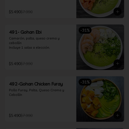
$5.490
$7.990
-
31
%
491- Gohan Ebi
Camarón, palta, queso crema y 
cebollín

Incluye 1 salsa a elección.
$5.490
$7.990
-
31
%
492-Gohan Chicken Furay
Pollo Furay, Palta, Queso Crema y 
Cebollín
$5.490
$7.990