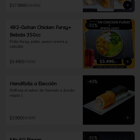
furay, queso crema y cebollín, envuelto 
$17.990
$26.990
en salmón y bañado en salsa 
acevichada

*Incluye 2 palitos, 2 soya 30ml, 1 salsa 
teriyaki 30ml
-
31
%
492-Gohan Chicken Furay+
Bebida 350cc
Pollo furay, palta, queso crema y 
cebollín
$5.490
$7.990
-
43
%
HandRolls a Elección
Disfruta el sabor de Tamashi a donde 
vayas :).
$3.990
$6.990
-
31
%
Mix 60 Piezas