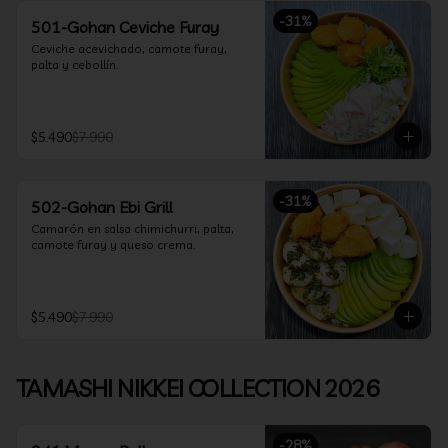
-
31
%
501-Gohan Ceviche Furay
Ceviche acevichado, camote furay, 
palta y cebollín.
$5.490
$7.990
-
31
%
502-Gohan Ebi Grill
Camarón en salsa chimichurri, palta, 
camote furay y queso crema.
$5.490
$7.990
TAMASHI NIKKEI COLLECTION 2026
-
28
%