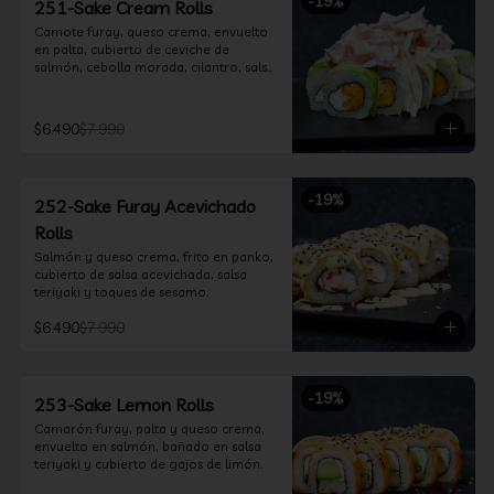
-
19
%
251-Sake Cream Rolls
Camote furay, queso crema, envuelto 
en palta, cubierto de ceviche de 
salmón, cebolla morada, cilantro, salsa 
acevichada y leche de tigre.
$6.490
$7.990
-
19
%
252-Sake Furay Acevichado
Rolls
Salmón y queso crema, frito en panko, 
cubierto de salsa acevichada, salsa 
teriyaki y toques de sesamo.
$6.490
$7.990
-
19
%
253-Sake Lemon Rolls
Camarón furay, palta y queso crema, 
envuelto en salmón, bañado en salsa 
teriyaki y cubierto de gajos de limón.