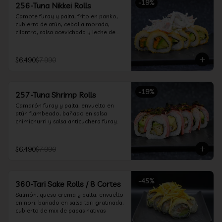
-
19
%
256-Tuna Nikkei Rolls
Camote furay y palta, frito en panko, 
cubierto de atún, cebolla morada, 
cilantro, salsa acevichada y leche de 
tigre.
$6.490
$7.990
-
19
%
257-Tuna Shrimp Rolls
Camarón furay y palta, envuelto en 
atún flambeado, bañado en salsa 
chimichurri y salsa anticuchera furay.
$6.490
$7.990
-
45
%
360-Tari Sake Rolls / 8 Cortes
Salmón, queso crema y palta, envuelto 
en nori, bañado en salsa tari gratinada, 
cubierto de mix de papas nativas