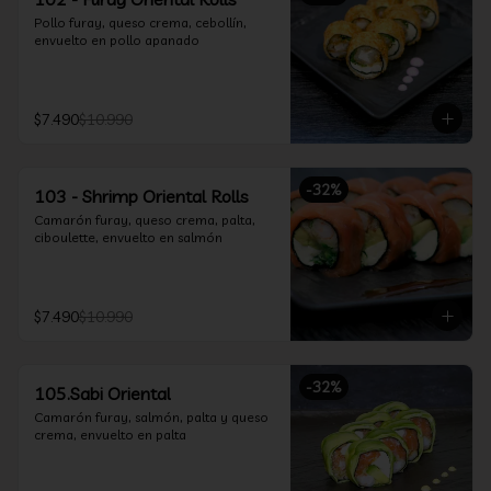
Pollo furay, queso crema, cebollín, 
envuelto en pollo apanado
$7.490
$10.990
-
32
%
103 - Shrimp Oriental Rolls
Camarón furay, queso crema, palta, 
ciboulette, envuelto en salmón
$7.490
$10.990
-
32
%
105.Sabi Oriental
Camarón furay, salmón, palta y queso 
crema, envuelto en palta