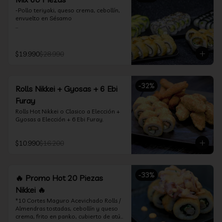
-Pollo teriyaki, queso crema, cebollín, 
envuelto en Sésamo

-Camarón furay, palta, queso crema, 
envuelto en palta.

$19.990
$28.990
-Camarón furay, queso crema, 
cebollín, frito en tempura.

-Pollo teriyaki, queso crema, cebollín, 
-
32
%
Rolls Nikkei + Gyosas + 6 Ebi
frito en tempura.

Furay
-Kanikama, queso crema, envuelto en 
Rolls Hot Nikkei o Clasico a Elección + 
nori (hosomaki)

Gyosas a Elección + 6 Ebi Furay.
-Palta, queso crema, envuelto en nori 
(hosomaki)

$10.990
$16.200
*Incluye 2 palitos, 2 soya 1.5Oz, 1 salsa 
teriyaki 1.5Oz
-
33
%
🔥 Promo Hot 20 Piezas
Nikkei 🔥
*10 Cortes Maguro Acevichado Rolls / 
Almendras tostadas, cebollín y queso 
crema, frito en panko, cubierto de atún 