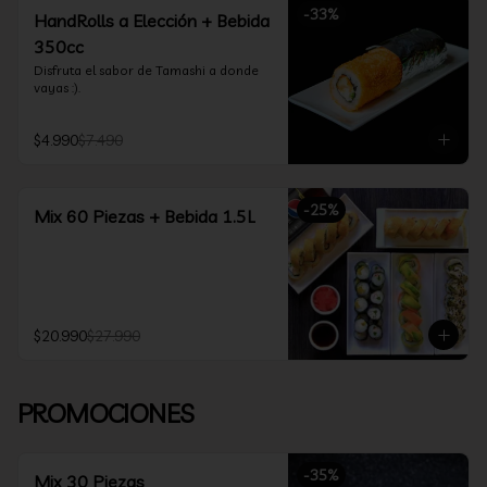
-
33
%
HandRolls a Elección + Bebida
350cc
Disfruta el sabor de Tamashi a donde 
vayas :).
$4.990
$7.490
-
25
%
Mix 60 Piezas + Bebida 1.5L
$20.990
$27.990
PROMOCIONES
-
35
%
Mix 30 Piezas