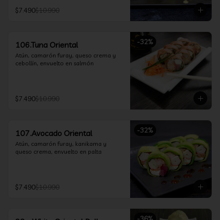
$7.490
$10.990
-
32
%
106.Tuna Oriental
Atún, camarón furay, queso crema y 
cebollín, envuelto en salmón
$7.490
$10.990
-
32
%
107.Avocado Oriental
Atún, camarón furay, kanikama y 
queso crema, envuelto en palta
$7.490
$10.990
-
36
%