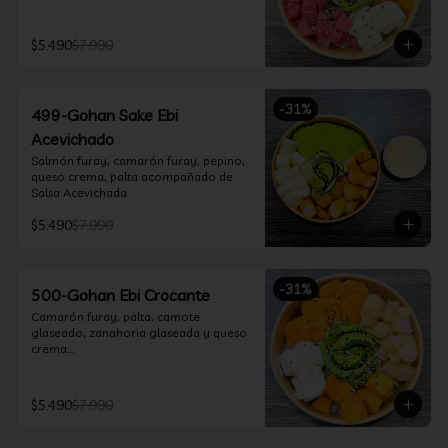
$5.490
$7.990
-
31
%
499-Gohan Sake Ebi
Acevichado
Salmón furay, camarón furay, pepino, 
queso crema, palta acompañado de 
Salsa Acevichada.
$5.490
$7.990
-
31
%
500-Gohan Ebi Crocante
Camarón furay, palta, camote 
glaseado, zanahoria glaseada y queso 
crema.

Incluye 1 salsa a elección.
$5.490
$7.990