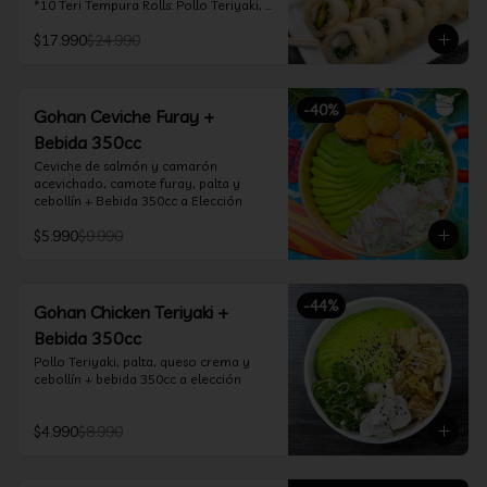
*10 Teri Tempura Rolls: Pollo Teriyaki, 
Queso Crema, Cebollín, Frito en 
$17.990
$24.990
Tempura

*10 Tori Rolls: Camarón Furay, Queso 
Crema, Ciboulette, frito en Panko

*10 Kani Tempura Rolls: Kanikama, 
-
40
%
Queso Crema y Cebollín, frito en 
Gohan Ceviche Furay +
tempura

Bebida 350cc
*Incluye 2 palitos, 2 soya 30ml, 1 salsa 
teriyaki 30ml
Ceviche de salmón y camarón 
acevichado, camote furay, palta y 
cebollín + Bebida 350cc a Elección
$5.990
$9.990
-
44
%
Gohan Chicken Teriyaki +
Bebida 350cc
Pollo Teriyaki, palta, queso crema y 
cebollín + bebida 350cc a elección
$4.990
$8.990