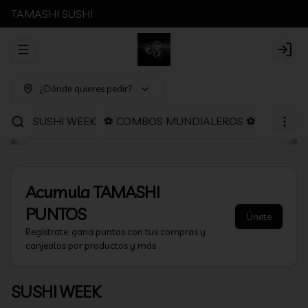
TAMASHI SUSHI
Abrir menu de navegación
Login
¿Dónde quieres pedir?
SUSHI WEEK
⚽ COMBOS MUNDIALEROS ⚽
PROMOC
Acumula
TAMASHI
PUNTOS
Únete
Regístrate, gana puntos con tus compras y
canjealos por productos y más
SUSHI WEEK