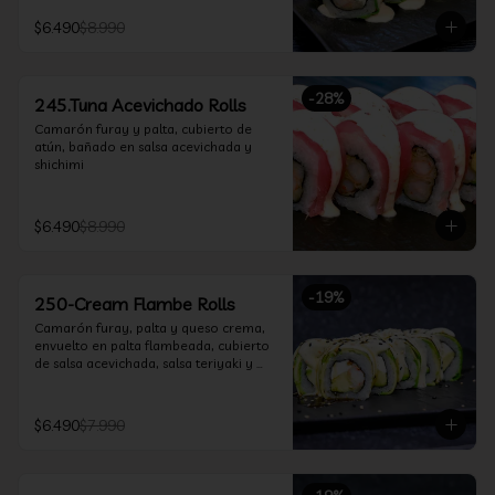
$6.490
$8.990
-
28
%
245.Tuna Acevichado Rolls
Camarón furay y palta, cubierto de 
atún, bañado en salsa acevichada y 
shichimi
$6.490
$8.990
-
19
%
250-Cream Flambe Rolls
Camarón furay, palta y queso crema, 
envuelto en palta flambeada, cubierto 
de salsa acevichada, salsa teriyaki y 
toques de sesamo.
$6.490
$7.990