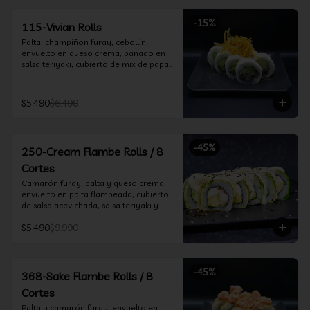
-
15
%
115-Vivian Rolls
Palta, champiñon furay, cebollín, 
envuelto en queso crema, bañado en 
salsa teriyaki, cubierto de mix de papas 
nativas
$5.490
$6.490
-
45
%
250-Cream Flambe Rolls / 8
Cortes
Camarón furay, palta y queso crema, 
envuelto en palta flambeada, cubierto 
de salsa acevichada, salsa teriyaki y 
toques de sesamo.
$5.490
$9.990
-
45
%
368-Sake Flambe Rolls / 8
Cortes
Palta y camarón furay, envuelto en 