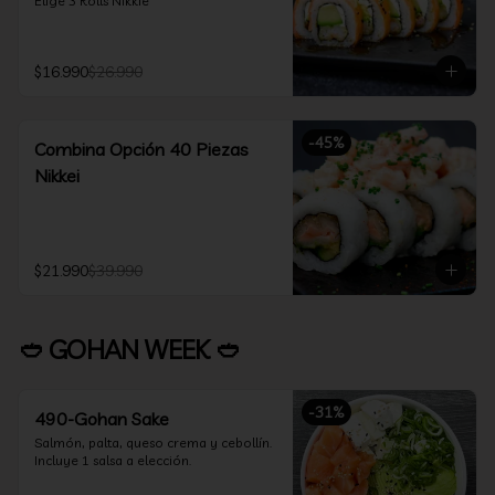
Elige 3 Rolls Nikkie
$16.990
$26.990
-
45
%
Combina Opción 40 Piezas
Nikkei
$21.990
$39.990
🥙 GOHAN WEEK 🥙
-
31
%
490-Gohan Sake
Salmón, palta, queso crema y cebollín.

Incluye 1 salsa a elección.