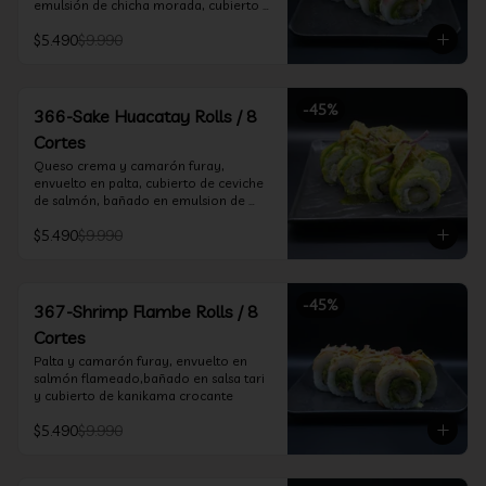
emulsión de chicha morada, cubierto 
de chifle
$5.490
$9.990
-
45
%
366-Sake Huacatay Rolls / 8
Cortes
Queso crema y camarón furay, 
envuelto en palta, cubierto de ceviche 
de salmón, bañado en emulsion de 
chicha morada y salsa huacatay
$5.490
$9.990
-
45
%
367-Shrimp Flambe Rolls / 8
Cortes
Palta y camarón furay, envuelto en  
salmón flameado,bañado en salsa tari 
y cubierto de kanikama crocante
$5.490
$9.990