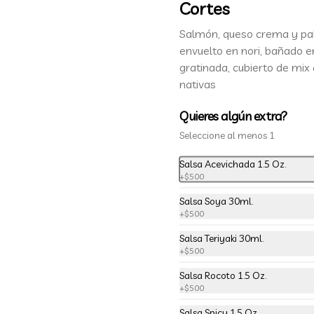
Cortes
-
29
%
20 Piezas Nikkei (B)
Salmón, queso crema y pal
*Sake Lemon / Camarón furay, 
envuelto en nori, bañado en
palta y queso crema, envuelto en 
gratinada, cubierto de mix
salmón, bañado en salsa teriyaki y 
cubierto de gajos de limón.

nativas
*Shrimp Fire Rolls /Palta y camarón 
$11.990
$16.990
furay, envuelto en queso crema 
Quieres algún extra?
flambeado, bañado en salsa 
Seleccione al menos 1
chimichurri.

*Incluye 2 palitos, 2 soya 30ml, 1 
Salsa Acevichada 1.5 Oz.
salsa teriyaki 30ml
+
$500
Salsa Soya 30ml.
+
$500
Salsa Teriyaki 30ml.
+
$500
Salsa Rocoto 1.5 Oz.
+
$500
Salsa Spicy 1.5 Oz.