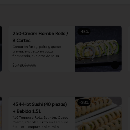
-
45
%
250-Cream Flambe Rolls /
8 Cortes
Camarón furay, palta y queso 
crema, envuelto en palta 
flambeada, cubierto de salsa 
acevichada, salsa teriyaki y toques 
$5.490
$9.990
de sesamo.
-
28
%
454-Hot Sushi (40 piezas)
+ Bebida 1.5L
*10 Tempura Rolls: Salmón, Queso 
Crema, Cebollín, Frito en Tempura.

*10 Teri Tempura Rolls: Pollo 