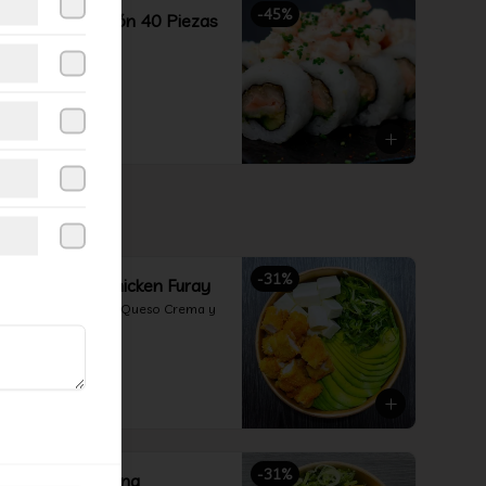
-
45
%
Combina Opción 40 Piezas
Nikkei
$21.990
$39.990
-
31
%
492-Gohan Chicken Furay
Pollo Furay, Palta, Queso Crema y 
Cebollín
$5.490
$7.990
-
31
%
496-Gohan Tuna