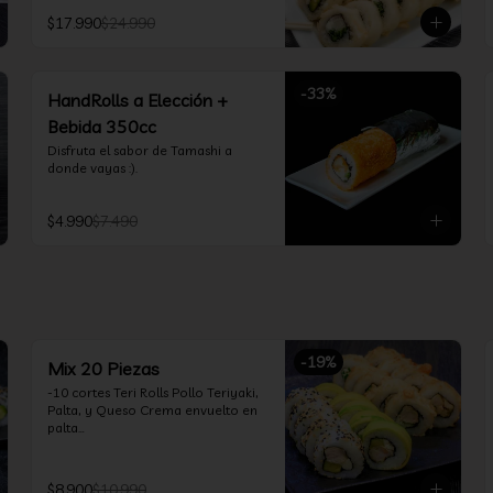
Teriyaki, Queso Crema, Cebollín, 
$17.990
$24.990
Frito en Tempura

*10 Tori Rolls: Camarón Furay, 
Queso Crema, Ciboulette, frito en 
Panko

-
33
%
*10 Kani Tempura Rolls: Kanikama, 
HandRolls a Elección +
Queso Crema y Cebollín, frito en 
Bebida 350cc
tempura

*Incluye 2 palitos, 2 soya 30ml, 1 
Disfruta el sabor de Tamashi a 
salsa teriyaki 30ml
donde vayas :).
$4.990
$7.490
-
19
%
Mix 20 Piezas
-10 cortes Teri Rolls Pollo Teriyaki, 
Palta, y Queso Crema envuelto en 
palta

-10 cortes Tori Tolls: Camarón 
Furay, Queso Crema, Cebollín, frito 
en Panko

$8.900
$10.990