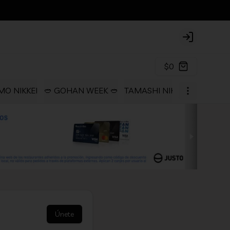
Login
$0
O NIKKEI
🥙 GOHAN WEEK 🥙
TAMASHI NIKKEI COLLECTI
Únete