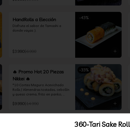
*Incluye 1 soya 30ml / 1 palitos / 1 
salsa teriyaki 30ml
-
43
%
HandRolls a Elección
Disfruta el sabor de Tamashi a 
donde vayas :).
$3.990
$6.990
-
33
%
🔥 Promo Hot 20 Piezas
Nikkei 🔥
*10 Cortes Maguro Acevichado 
Rolls / Almendras tostadas, cebollín 
y queso crema, frito en panko, 
cubierto de atún acevichado

$9.990
$14.990
*10 Cortes Ceviche Hot Rolls / 
Camarón furay y cebollín, frito en 
panko cubierto de ceviche hot
360-Tari Sake Roll