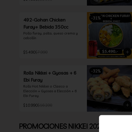
*Incluye 2 soya 30ml / 2 palitos / 1 
salsa teriyaki 30ml
-
31
%
492-Gohan Chicken
Furay+ Bebida 350cc
Pollo furay, palta, queso crema y 
cebollín
$5.490
$7.990
-
32
%
Rolls Nikkei + Gyosas + 6
Ebi Furay
Rolls Hot Nikkei o Clasico a 
Elección + Gyosas a Elección + 6 
Ebi Furay.
$10.990
$16.200
PROMOCIONES NIKKEI 2026