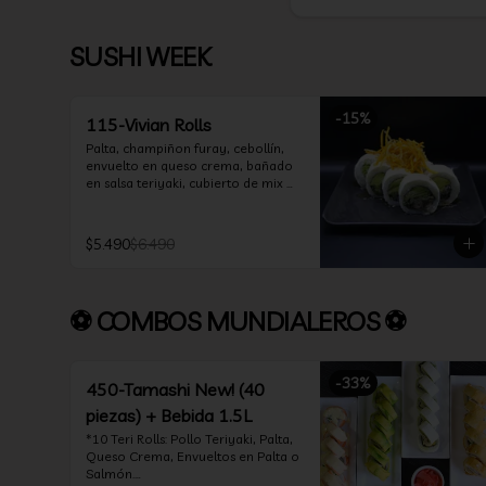
SUSHI WEEK
-
15
%
115-Vivian Rolls
Palta, champiñon furay, cebollín, 
envuelto en queso crema, bañado 
en salsa teriyaki, cubierto de mix 
de papas nativas
$5.490
$6.490
⚽ COMBOS MUNDIALEROS ⚽
-
33
%
450-Tamashi New! (40
piezas) + Bebida 1.5L
*10 Teri Rolls: Pollo Teriyaki, Palta, 
Queso Crema, Envueltos en Palta o 
Salmón.
