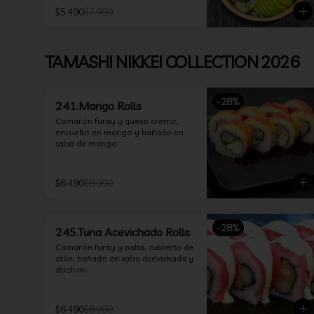
$5.490
$7.990
TAMASHI NIKKEI COLLECTION 2026
-
28
%
241.Mango Rolls
Camarón furay y queso crema, 
envuelto en mango y bañado en 
salsa de mango
$6.490
$8.990
-
28
%
245.Tuna Acevichado Rolls
Camarón furay y palta, cubierto de 
atún, bañado en salsa acevichada y 
shichimi
$6.490
$8.990