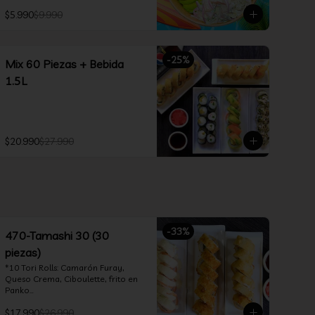
$5.990
$9.990
-
25
%
Mix 60 Piezas + Bebida
1.5L
$20.990
$27.990
-
33
%
470-Tamashi 30 (30
piezas)
*10 Tori Rolls: Camarón Furay, 
Queso Crema, Ciboulette, frito en 
Panko

*10 Tempura Rolls: Salmón, Queso 
$17.990
$26.990
Crema, Cebollín, Frito en Tempura.
