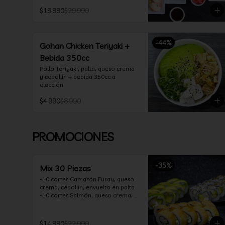
*10 Oklahoma Rolls: Pollo Teriyaki, 
$19.990
$29.990
Palta, Cebollín, Envuelto en Queso 
Crema

*10 Acevichado One: Camarón 
furay, queso crema y cebollín, 
-
44
%
envuelto en salmón y bañado en 
Gohan Chicken Teriyaki +
salsa acevichada

Bebida 350cc
*10 Tempura Rolls: Salmón, Queso 
Crema, Cebollín, Frito en Tempura.

Pollo Teriyaki, palta, queso crema 
*Incluye 2 palitos, 2 soya 30ml, 1 
y cebollín + bebida 350cc a 
salsa teriyaki 30ml
elección
$4.990
$8.990
PROMOCIONES
-
35
%
Mix 30 Piezas
-10 cortes Camarón Furay, queso 
crema, cebollín, envuelto en palta

-10 cortes Salmón, queso crema, 
palta, envuelto en sésamo

-10 cortes Pollo Teriyaki, queso 
crema, cebollín, frito en tempura

$14.990
$22.990