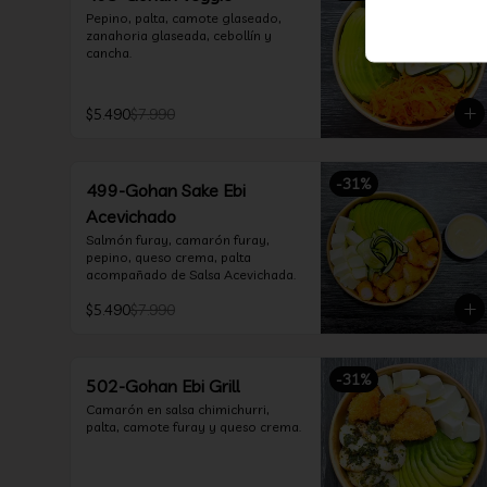
Pepino, palta, camote glaseado, 
zanahoria glaseada, cebollín y 
cancha.
$5.490
$7.990
-
31
%
499-Gohan Sake Ebi
Acevichado
Salmón furay, camarón furay, 
pepino, queso crema, palta 
acompañado de Salsa Acevichada.
$5.490
$7.990
-
31
%
502-Gohan Ebi Grill
Camarón en salsa chimichurri, 
palta, camote furay y queso crema.