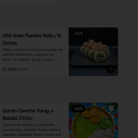
-
45
%
368-Sake Flambe Rolls / 8
Cortes
Palta y camarón furay, envuelto en 
salmón flameado, cubierto en 
tartar de salmón spicy y salsa 
teriyaki
$5.490
$9.990
-
40
%
Gohan Ceviche Furay +
Bebida 350cc
Ceviche de salmón y camarón 
acevichado, camote furay, palta y 
cebollín + Bebida 350cc a Elección