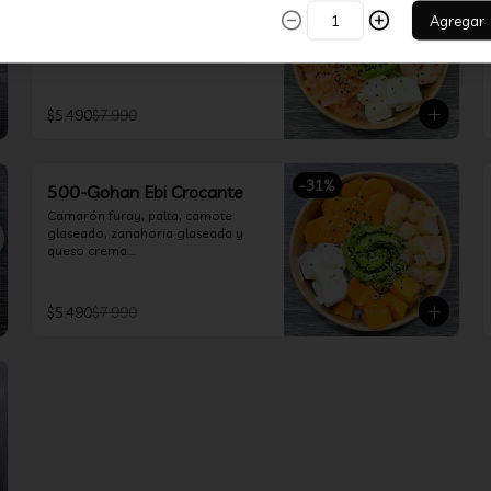
Camarón, salmón, queso crema, 
Agregar
cebollín y palta.
$5.490
$7.990
-
31
%
500-Gohan Ebi Crocante
Camarón furay, palta, camote 
glaseado, zanahoria glaseada y 
queso crema.

Incluye 1 salsa a elección.
$5.490
$7.990