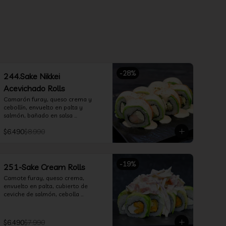
-
28
%
244.Sake Nikkei
Acevichado Rolls
Camarón furay, queso crema y 
cebollín, envuelto en palta y 
salmón, bañado en salsa 
acevichada
$6.490
$8.990
-
19
%
251-Sake Cream Rolls
Camote furay, queso crema, 
envuelto en palta, cubierto de 
ceviche de salmón, cebolla 
morada, cilantro, salsa acevichada 
y leche de tigre.
$6.490
$7.990