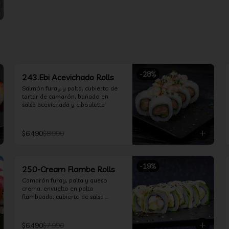
-
28
%
243.Ebi Acevichado Rolls
Salmón furay y palta, cubierto de 
tartar de camarón, bañado en 
salsa acevichada y ciboulette
$6.490
$8.990
-
19
%
250-Cream Flambe Rolls
Camarón furay, palta y queso 
crema, envuelto en palta 
flambeada, cubierto de salsa 
acevichada, salsa teriyaki y toques 
de sesamo.
$6.490
$7.990