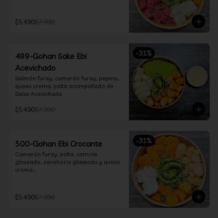
$5.490
$7.990
-
31
%
499-Gohan Sake Ebi
Acevichado
Salmón furay, camarón furay, pepino, 
queso crema, palta acompañado de 
Salsa Acevichada.
$5.490
$7.990
-
31
%
500-Gohan Ebi Crocante
Camarón furay, palta, camote 
glaseado, zanahoria glaseada y queso 
crema.

Incluye 1 salsa a elección.
$5.490
$7.990