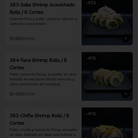
-
45
%
363-Sake Shrimp Acevichado
Rolls / 8 Cortes
Camote frito y palta, cubierto salmón y 
camarón acevichado
$5.490
$9.990
-
45
%
364-Tuna Shrimp Rolls / 8
Cortes
Palta, camarón furay, envuelto en atún, 
bañado en emulsion chicha morada y 
salsa acevichada de huacatay
$5.490
$9.990
-
45
%
365-Chifle Shrimp Rolls / 8
Cortes
Palta, criolla y camarón furay, envuelto 
en atún, bañado en salsa acevichada y 