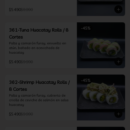
$5.490
$9.990
-
45
%
361-Tuna Huacatay Rolls / 8
Cortes
Palta y camarón furay, envuelto en 
atún, bañado en acevichada de 
huacatay
$5.490
$9.990
-
45
%
362-Shrimp Huacatay Rolls /
8 Cortes
Palta y camarón furay, cubierto de 
criolla de ceviche de salmón en salsa 
huacatay
$5.490
$9.990