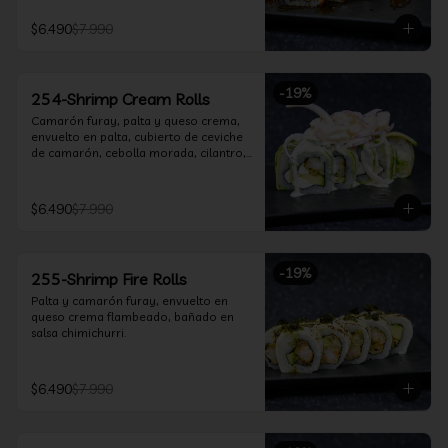
$6.490
$7.990
-
19
%
254-Shrimp Cream Rolls
Camarón furay, palta y queso crema, 
envuelto en palta, cubierto de ceviche 
de camarón, cebolla morada, cilantro, 
salsa acevichada y leche de tigre.
$6.490
$7.990
-
19
%
255-Shrimp Fire Rolls
Palta y camarón furay, envuelto en 
queso crema flambeado, bañado en 
salsa chimichurri.
$6.490
$7.990