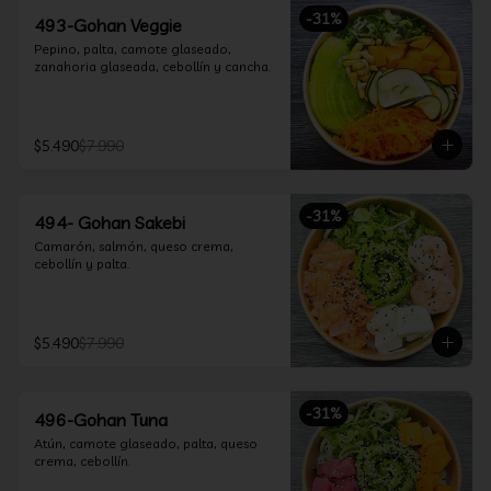
-
31
%
493-Gohan Veggie
Pepino, palta, camote glaseado, 
zanahoria glaseada, cebollín y cancha.
$5.490
$7.990
-
31
%
494- Gohan Sakebi
Camarón, salmón, queso crema, 
cebollín y palta.
$5.490
$7.990
-
31
%
496-Gohan Tuna
Atún, camote glaseado, palta, queso 
crema, cebollín.