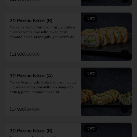
ceviche hot.

*Incluye 2 palitos, 2 soya 30ml, 1 salsa 
teriyaki 30ml
-
29
%
20 Piezas Nikkei (B)
*Sake Lemon / Camarón furay, palta y 
queso crema, envuelto en salmón, 
bañado en salsa teriyaki y cubierto de 
gajos de limón.

*Shrimp Fire Rolls /Palta y camarón 
$11.990
$16.990
furay, envuelto en queso crema 
flambeado, bañado en salsa 
chimichurri.

-
28
%
30 Piezas Nikkei (A)
*Incluye 2 palitos, 2 soya 30ml, 1 salsa 
teriyaki 30ml
*Sake Acevichado Rolls / Salmón, palta 
y queso crema, envuelto en plaqueta 
atún y palta, bañado en salsa 
acevichada de cilantro

*Shrimp Fire Rolls / Palta y camarón 
$17.990
$24.990
furay, envuelto en queso crema 
flambeado, bañado en salsa 
chimichurri.

-
28
%
30 Piezas Nikkei (B)
*Almond Furay / Pollo teriyaki, queso 
crema y almendras tostadas, frito en 