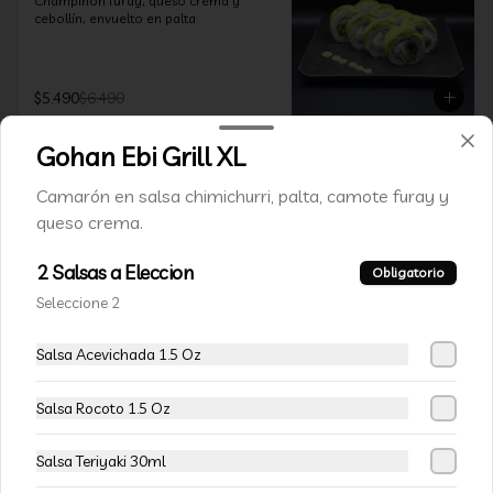
Champiñon furay, queso crema y 
cebollín, envuelto en palta
$5.490
$6.490
Gohan Ebi Grill XL
-
15
%
113-Tempura Cream
Camarón en salsa chimichurri, palta, camote furay y
Queso crema, champiñon furay y 
cebollín frito en tempura.
queso crema.
2 Salsas a Eleccion
Obligatorio
$5.490
$6.490
Seleccione 2
Salsa Acevichada 1.5 Oz
-
15
%
115-Vivian Rolls
Palta, champiñon furay, cebollín, 
Salsa Rocoto 1.5 Oz
envuelto en queso crema, bañado en 
salsa teriyaki, cubierto de mix de papas 
nativas
Salsa Teriyaki 30ml