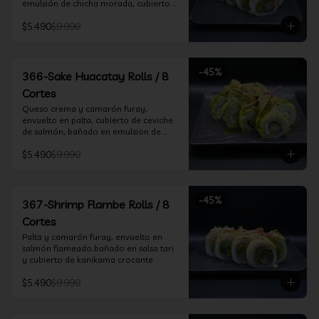
emulsión de chicha morada, cubierto 
de chifle
$5.490
$9.990
-
45
%
366-Sake Huacatay Rolls / 8
Cortes
Queso crema y camarón furay, 
envuelto en palta, cubierto de ceviche 
de salmón, bañado en emulsion de 
chicha morada y salsa huacatay
$5.490
$9.990
-
45
%
367-Shrimp Flambe Rolls / 8
Cortes
Palta y camarón furay, envuelto en  
salmón flameado,bañado en salsa tari 
y cubierto de kanikama crocante
$5.490
$9.990