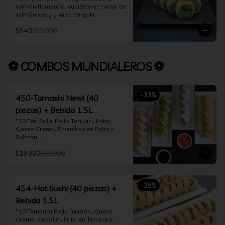
salmón flameado, cubierto en tartar de 
salmón spicy y salsa teriyaki
$5.490
$9.990
⚽ COMBOS MUNDIALEROS ⚽
-
33
%
450-Tamashi New! (40
piezas) + Bebida 1.5L
*10 Teri Rolls: Pollo Teriyaki, Palta, 
Queso Crema, Envueltos en Palta o 
Salmón.

*10 Oklahoma Rolls: Pollo Teriyaki, 
$19.990
$29.990
Palta, Cebollín, Envuelto en Queso 
Crema

*10 Acevichado One: Camarón furay, 
queso crema y cebollín, envuelto en 
-
28
%
salmón y bañado en salsa acevichada

454-Hot Sushi (40 piezas) +
*10 Tempura Rolls: Salmón, Queso 
Bebida 1.5L
Crema, Cebollín, Frito en Tempura.

*Incluye 2 palitos, 2 soya 30ml, 1 salsa 
*10 Tempura Rolls: Salmón, Queso 
teriyaki 30ml
Crema, Cebollín, Frito en Tempura.
