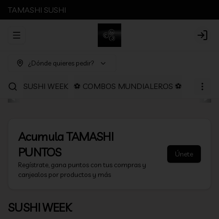
TAMASHI SUSHI
Abrir menu de navegación
Login
¿Dónde quieres pedir?
SUSHI WEEK
⚽ COMBOS MUNDIALEROS ⚽
PROMOC
Acumula
TAMASHI
PUNTOS
Únete
Regístrate, gana puntos con tus compras y
canjealos por productos y más
SUSHI WEEK