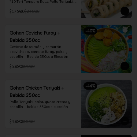
*10 Teri Tempura Rolls: Pollo Teriyaki, 
Queso Crema, Cebollín, Frito en 
$17.990
$24.990
Tempura

*10 Tori Rolls: Camarón Furay, Queso 
Crema, Ciboulette, frito en Panko

*10 Kani Tempura Rolls: Kanikama, 
-
40
%
Queso Crema y Cebollín, frito en 
Gohan Ceviche Furay +
tempura

Bebida 350cc
*Incluye 2 palitos, 2 soya 30ml, 1 salsa 
teriyaki 30ml
Ceviche de salmón y camarón 
acevichado, camote furay, palta y 
cebollín + Bebida 350cc a Elección
$5.990
$9.990
-
44
%
Gohan Chicken Teriyaki +
Bebida 350cc
Pollo Teriyaki, palta, queso crema y 
cebollín + bebida 350cc a elección
$4.990
$8.990