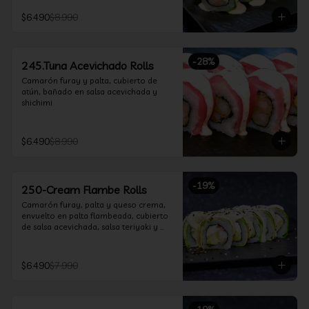
$6.490
$8.990
-
28
%
245.Tuna Acevichado Rolls
Camarón furay y palta, cubierto de 
atún, bañado en salsa acevichada y 
shichimi
$6.490
$8.990
-
19
%
250-Cream Flambe Rolls
Camarón furay, palta y queso crema, 
envuelto en palta flambeada, cubierto 
de salsa acevichada, salsa teriyaki y 
toques de sesamo.
$6.490
$7.990