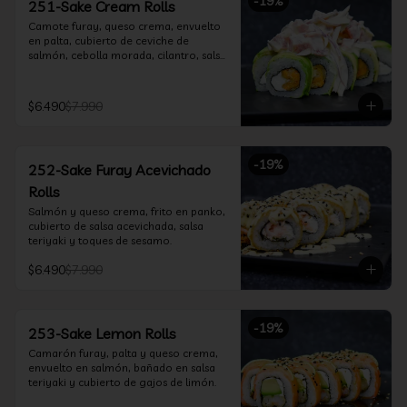
-
19
%
251-Sake Cream Rolls
Camote furay, queso crema, envuelto 
en palta, cubierto de ceviche de 
salmón, cebolla morada, cilantro, salsa 
acevichada y leche de tigre.
$6.490
$7.990
-
19
%
252-Sake Furay Acevichado
Rolls
Salmón y queso crema, frito en panko, 
cubierto de salsa acevichada, salsa 
teriyaki y toques de sesamo.
$6.490
$7.990
-
19
%
253-Sake Lemon Rolls
Camarón furay, palta y queso crema, 
envuelto en salmón, bañado en salsa 
teriyaki y cubierto de gajos de limón.