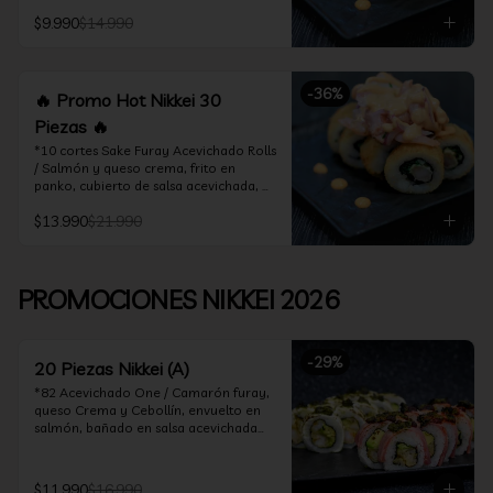
acevichado

$9.990
$14.990
*10 Cortes Ceviche Hot Rolls / 
Camarón furay y cebollín, frito en 
panko cubierto de ceviche hot
-
36
%
🔥 Promo Hot Nikkei 30
Piezas 🔥
*10 cortes Sake Furay Acevichado Rolls 
/ Salmón y queso crema, frito en 
panko, cubierto de salsa acevichada, 
salsa teriyaki y toques de sesamo.

$13.990
$21.990
*10 cortes Ceviche Hot Rolls / Camarón 
furay y cebollín, frito en panko cubierto 
de ceviche hot

PROMOCIONES NIKKEI 2026
*10 cortes Maguro Acevichado Rolls / 
Almendras tostadas, cebollín y queso 
crema, frito en panko, cubierto de atún 
-
29
%
acevichado
20 Piezas Nikkei (A)
*82 Acevichado One / Camarón furay, 
queso Crema y Cebollín, envuelto en 
salmón, bañado en salsa acevichada

*74 Ceviche Hot Rolls / Camarón furay 
y cebollin, frito en panko cubierto de 
$11.990
$16.990