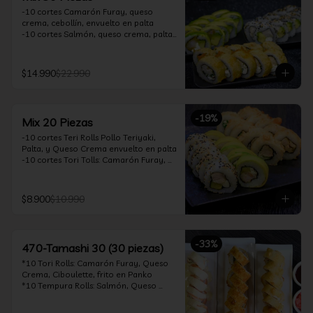
-10 cortes Camarón Furay, queso 
crema, cebollín, envuelto en palta

-10 cortes Salmón, queso crema, palta, 
envuelto en sésamo

-10 cortes Pollo Teriyaki, queso crema, 
cebollín, frito en tempura

$14.990
$22.990
*Incluye 2 soya 30ml / 2 palitos / 1 salsa 
teriyaki 30ml
-
19
%
Mix 20 Piezas
-10 cortes Teri Rolls Pollo Teriyaki, 
Palta, y Queso Crema envuelto en palta

-10 cortes Tori Tolls: Camarón Furay, 
Queso Crema, Cebollín, frito en Panko

*Incluye 1 soya 30ml / 1 palitos / 1 salsa 
teriyaki 30ml
$8.900
$10.990
-
33
%
470-Tamashi 30 (30 piezas)
*10 Tori Rolls: Camarón Furay, Queso 
Crema, Ciboulette, frito en Panko

*10 Tempura Rolls: Salmón, Queso 
Crema, Cebollín, Frito en Tempura.

*10 Acevichado One Rolls: Camarón 