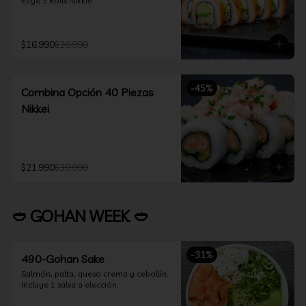
Elige 3 Rolls Nikkie
$16.990
$26.990
-
45
%
Combina Opción 40 Piezas
Nikkei
$21.990
$39.990
🥙 GOHAN WEEK 🥙
-
31
%
490-Gohan Sake
Salmón, palta, queso crema y cebollín.

Incluye 1 salsa a elección.