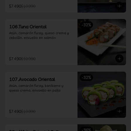
$7.490
$10.990
-
32
%
106.Tuna Oriental
Atún, camarón furay, queso crema y 
cebollín, envuelto en salmón
$7.490
$10.990
-
32
%
107.Avocado Oriental
Atún, camarón furay, kanikama y 
queso crema, envuelto en palta
$7.490
$10.990
-
36
%