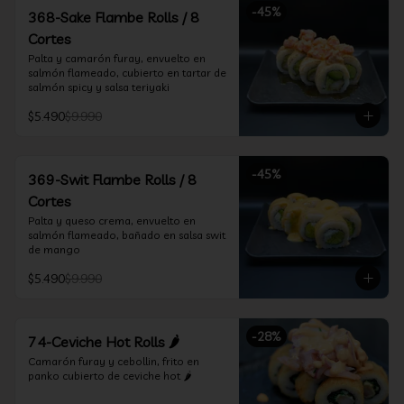
-
45
%
368-Sake Flambe Rolls / 8
Cortes
Palta y camarón furay, envuelto en 
salmón flameado, cubierto en tartar de 
salmón spicy y salsa teriyaki
$5.490
$9.990
-
45
%
369-Swit Flambe Rolls / 8
Cortes
Palta y queso crema, envuelto en 
salmón flameado, bañado en salsa swit 
de mango
$5.490
$9.990
-
28
%
74-Ceviche Hot Rolls 🌶️
Camarón furay y cebollin, frito en 
panko cubierto de ceviche hot 🌶️