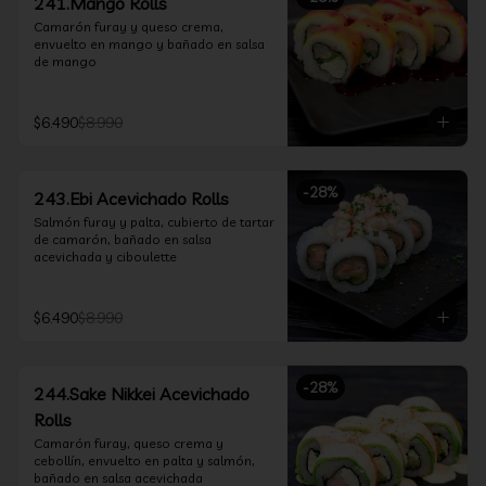
241.Mango Rolls
Camarón furay y queso crema, 
envuelto en mango y bañado en salsa 
de mango
$6.490
$8.990
-
28
%
243.Ebi Acevichado Rolls
Salmón furay y palta, cubierto de tartar 
de camarón, bañado en salsa 
acevichada y ciboulette
$6.490
$8.990
-
28
%
244.Sake Nikkei Acevichado
Rolls
Camarón furay, queso crema y 
cebollín, envuelto en palta y salmón, 
bañado en salsa acevichada