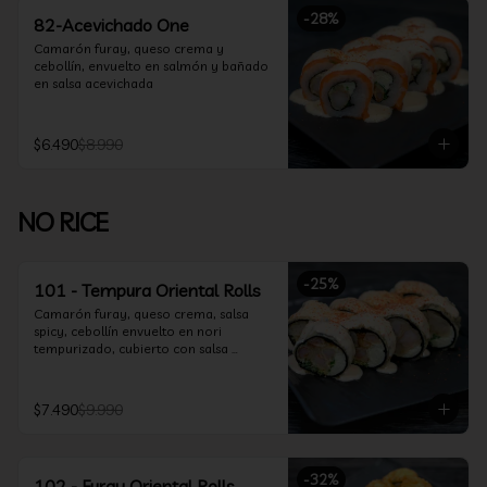
-
28
%
82-Acevichado One
Camarón furay, queso crema y 
cebollín, envuelto en salmón y bañado 
en salsa acevichada
$6.490
$8.990
NO RICE
-
25
%
101 - Tempura Oriental Rolls
Camarón furay, queso crema, salsa 
spicy, cebollín envuelto en nori 
tempurizado, cubierto con salsa 
Acevichada y Shichimi
$7.490
$9.990
-
32
%
102 - Furay Oriental Rolls