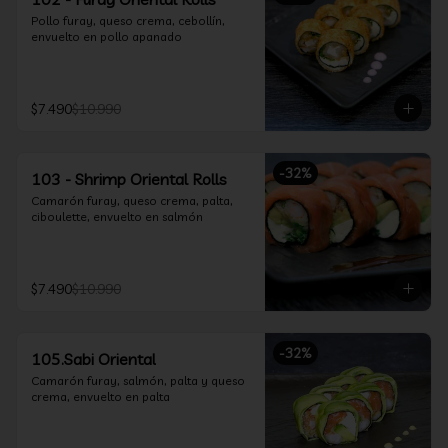
Pollo furay, queso crema, cebollín, 
envuelto en pollo apanado
$7.490
$10.990
-
32
%
103 - Shrimp Oriental Rolls
Camarón furay, queso crema, palta, 
ciboulette, envuelto en salmón
$7.490
$10.990
-
32
%
105.Sabi Oriental
Camarón furay, salmón, palta y queso 
crema, envuelto en palta