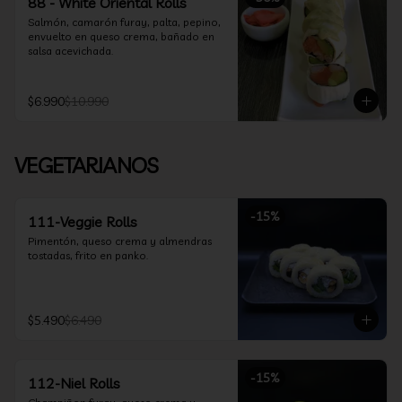
88 - White Oriental Rolls
Salmón, camarón furay, palta, pepino, 
envuelto en queso crema, bañado en 
salsa acevichada.
$6.990
$10.990
VEGETARIANOS
-
15
%
111-Veggie Rolls
Pimentón, queso crema y almendras 
tostadas, frito en panko.
$5.490
$6.490
-
15
%
112-Niel Rolls