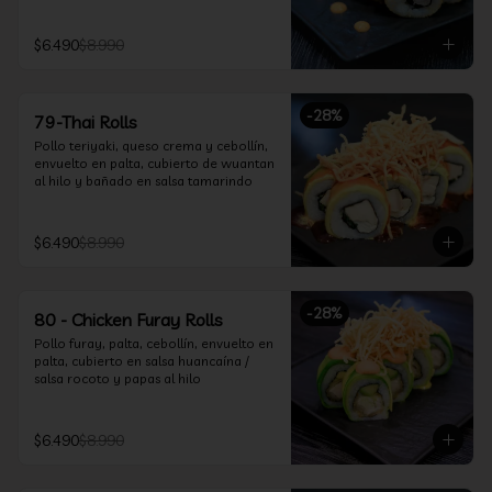
$6.490
$8.990
-
28
%
79-Thai Rolls
Pollo teriyaki, queso crema y cebollín, 
envuelto en palta, cubierto de wuantan 
al hilo y bañado en salsa tamarindo
$6.490
$8.990
-
28
%
80 - Chicken Furay Rolls
Pollo furay, palta, cebollín, envuelto en 
palta, cubierto en salsa huancaína / 
salsa rocoto y papas al hilo
$6.490
$8.990