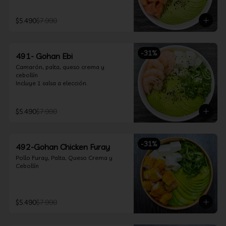
$5.490
$7.990
-
31
%
491- Gohan Ebi
Camarón, palta, queso crema y 
cebollín

Incluye 1 salsa a elección.
$5.490
$7.990
-
31
%
492-Gohan Chicken Furay
Pollo Furay, Palta, Queso Crema y 
Cebollín
$5.490
$7.990