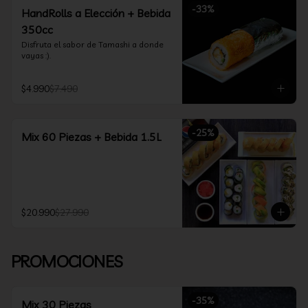
-
33
%
HandRolls a Elección + Bebida
350cc
Disfruta el sabor de Tamashi a donde 
vayas :).
$4.990
$7.490
-
25
%
Mix 60 Piezas + Bebida 1.5L
$20.990
$27.990
PROMOCIONES
-
35
%
Mix 30 Piezas