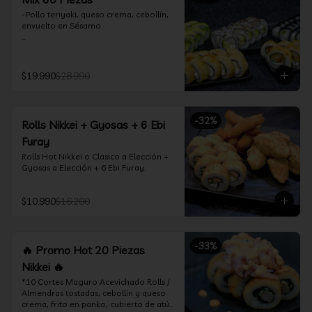
-Pollo teriyaki, queso crema, cebollín, 
envuelto en Sésamo

-Camarón furay, palta, queso crema, 
envuelto en palta.

$19.990
$28.990
-Camarón furay, queso crema, 
cebollín, frito en tempura.

-Pollo teriyaki, queso crema, cebollín, 
-
32
%
Rolls Nikkei + Gyosas + 6 Ebi
frito en tempura.

Furay
-Kanikama, queso crema, envuelto en 
Rolls Hot Nikkei o Clasico a Elección + 
nori (hosomaki)

Gyosas a Elección + 6 Ebi Furay.
-Palta, queso crema, envuelto en nori 
(hosomaki)

$10.990
$16.200
*Incluye 2 palitos, 2 soya 1.5Oz, 1 salsa 
teriyaki 1.5Oz
-
33
%
🔥 Promo Hot 20 Piezas
Nikkei 🔥
*10 Cortes Maguro Acevichado Rolls / 
Almendras tostadas, cebollín y queso 
crema, frito en panko, cubierto de atún 