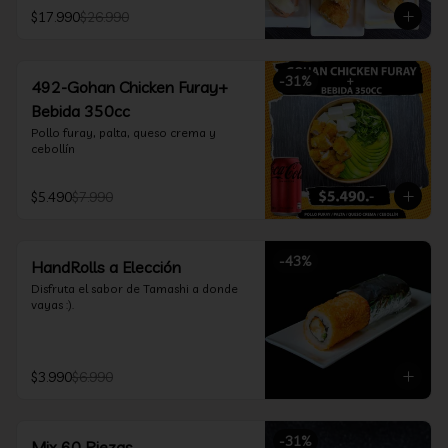
furay, queso crema y cebollín, envuelto 
$17.990
$26.990
en salmón y bañado en salsa 
acevichada

*Incluye 2 palitos, 2 soya 30ml, 1 salsa 
teriyaki 30ml
-
31
%
492-Gohan Chicken Furay+
Bebida 350cc
Pollo furay, palta, queso crema y 
cebollín
$5.490
$7.990
-
43
%
HandRolls a Elección
Disfruta el sabor de Tamashi a donde 
vayas :).
$3.990
$6.990
-
31
%
Mix 60 Piezas