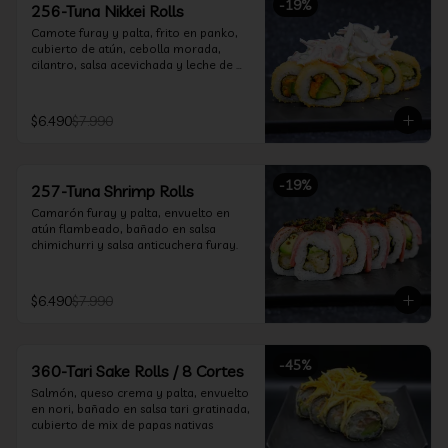
-
19
%
256-Tuna Nikkei Rolls
Camote furay y palta, frito en panko, 
cubierto de atún, cebolla morada, 
cilantro, salsa acevichada y leche de 
tigre.
$6.490
$7.990
-
19
%
257-Tuna Shrimp Rolls
Camarón furay y palta, envuelto en 
atún flambeado, bañado en salsa 
chimichurri y salsa anticuchera furay.
$6.490
$7.990
-
45
%
360-Tari Sake Rolls / 8 Cortes
Salmón, queso crema y palta, envuelto 
en nori, bañado en salsa tari gratinada, 
cubierto de mix de papas nativas