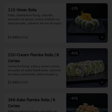
-
15
%
115-Vivian Rolls
Palta, champiñon furay, cebollín, 
envuelto en queso crema, bañado en 
salsa teriyaki, cubierto de mix de papas 
nativas
$5.490
$6.490
-
45
%
250-Cream Flambe Rolls / 8
Cortes
Camarón furay, palta y queso crema, 
envuelto en palta flambeada, cubierto 
de salsa acevichada, salsa teriyaki y 
toques de sesamo.
$5.490
$9.990
-
45
%
368-Sake Flambe Rolls / 8
Cortes
Palta y camarón furay, envuelto en 