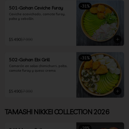
-
31
%
501-Gohan Ceviche Furay
Ceviche acevichado, camote furay, 
palta y cebollín.
$5.490
$7.990
-
31
%
502-Gohan Ebi Grill
Camarón en salsa chimichurri, palta, 
camote furay y queso crema.
$5.490
$7.990
TAMASHI NIKKEI COLLECTION 2026
-
28
%