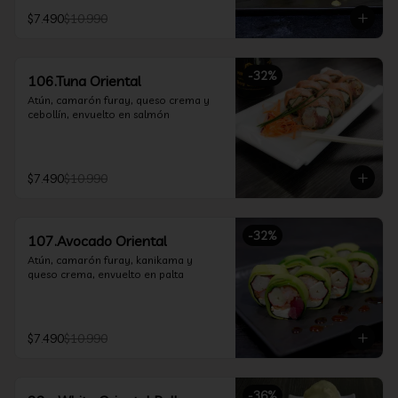
$7.490
$10.990
-
32
%
106.Tuna Oriental
Atún, camarón furay, queso crema y 
cebollín, envuelto en salmón
$7.490
$10.990
-
32
%
107.Avocado Oriental
Atún, camarón furay, kanikama y 
queso crema, envuelto en palta
$7.490
$10.990
-
36
%