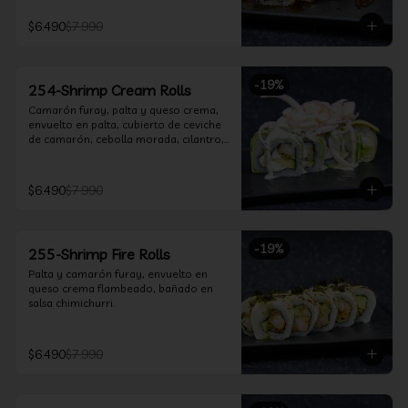
$6.490
$7.990
-
19
%
254-Shrimp Cream Rolls
Camarón furay, palta y queso crema, 
envuelto en palta, cubierto de ceviche 
de camarón, cebolla morada, cilantro, 
salsa acevichada y leche de tigre.
$6.490
$7.990
-
19
%
255-Shrimp Fire Rolls
Palta y camarón furay, envuelto en 
queso crema flambeado, bañado en 
salsa chimichurri.
$6.490
$7.990