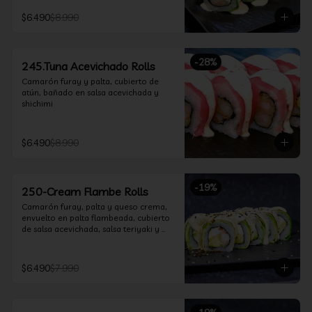
$6.490
$8.990
-
28
%
245.Tuna Acevichado Rolls
Camarón furay y palta, cubierto de 
atún, bañado en salsa acevichada y 
shichimi
$6.490
$8.990
-
19
%
250-Cream Flambe Rolls
Camarón furay, palta y queso crema, 
envuelto en palta flambeada, cubierto 
de salsa acevichada, salsa teriyaki y 
toques de sesamo.
$6.490
$7.990