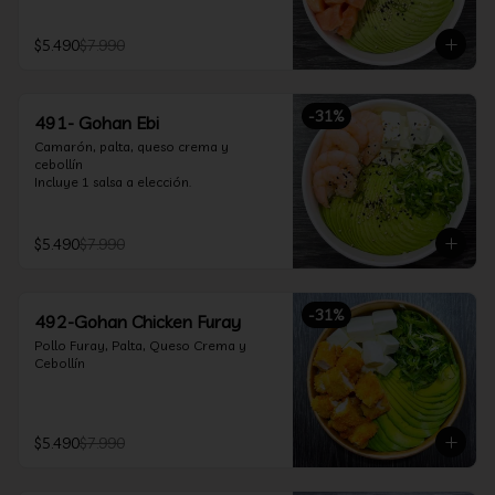
$5.490
$7.990
-
31
%
491- Gohan Ebi
Camarón, palta, queso crema y 
cebollín

Incluye 1 salsa a elección.
$5.490
$7.990
-
31
%
492-Gohan Chicken Furay
Pollo Furay, Palta, Queso Crema y 
Cebollín
$5.490
$7.990