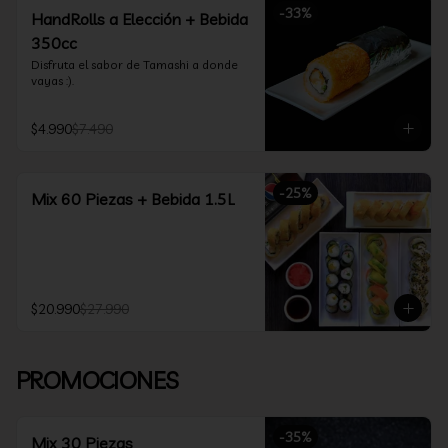
-
33
%
HandRolls a Elección + Bebida
350cc
Disfruta el sabor de Tamashi a donde 
vayas :).
$4.990
$7.490
-
25
%
Mix 60 Piezas + Bebida 1.5L
$20.990
$27.990
PROMOCIONES
-
35
%
Mix 30 Piezas