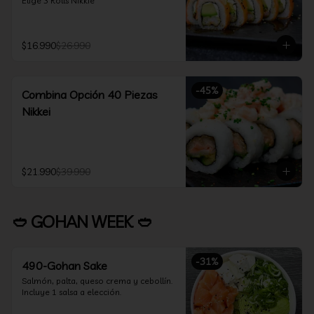
Elige 3 Rolls Nikkie
$16.990
$26.990
-
45
%
Combina Opción 40 Piezas
Nikkei
$21.990
$39.990
🥙 GOHAN WEEK 🥙
-
31
%
490-Gohan Sake
Salmón, palta, queso crema y cebollín.

Incluye 1 salsa a elección.