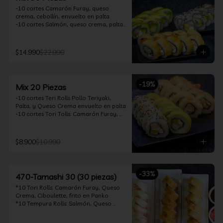
-10 cortes Camarón Furay, queso 
crema, cebollín, envuelto en palta

-10 cortes Salmón, queso crema, palta, 
envuelto en sésamo

-10 cortes Pollo Teriyaki, queso crema, 
cebollín, frito en tempura

$14.990
$22.990
*Incluye 2 soya 30ml / 2 palitos / 1 salsa 
teriyaki 30ml
-
19
%
Mix 20 Piezas
-10 cortes Teri Rolls Pollo Teriyaki, 
Palta, y Queso Crema envuelto en palta

-10 cortes Tori Tolls: Camarón Furay, 
Queso Crema, Cebollín, frito en Panko

*Incluye 1 soya 30ml / 1 palitos / 1 salsa 
teriyaki 30ml
$8.900
$10.990
-
33
%
470-Tamashi 30 (30 piezas)
*10 Tori Rolls: Camarón Furay, Queso 
Crema, Ciboulette, frito en Panko

*10 Tempura Rolls: Salmón, Queso 
Crema, Cebollín, Frito en Tempura.

*10 Acevichado One Rolls: Camarón 