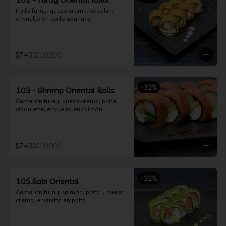
Pollo furay, queso crema, cebollín, 
envuelto en pollo apanado
$7.490
$10.990
-
32
%
103 - Shrimp Oriental Rolls
Camarón furay, queso crema, palta, 
ciboulette, envuelto en salmón
$7.490
$10.990
-
32
%
105.Sabi Oriental
Camarón furay, salmón, palta y queso 
crema, envuelto en palta