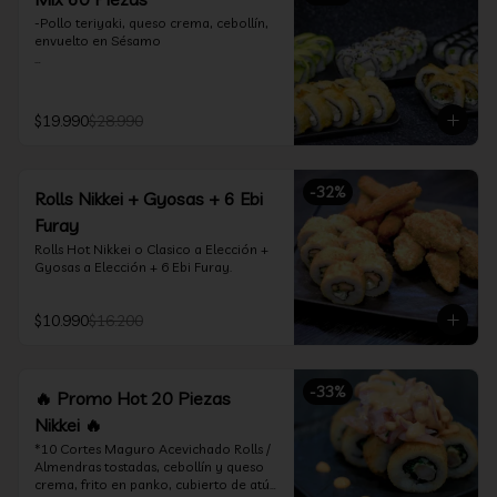
-Pollo teriyaki, queso crema, cebollín, 
envuelto en Sésamo

-Camarón furay, palta, queso crema, 
envuelto en palta.

$19.990
$28.990
-Camarón furay, queso crema, 
cebollín, frito en tempura.

-Pollo teriyaki, queso crema, cebollín, 
-
32
%
Rolls Nikkei + Gyosas + 6 Ebi
frito en tempura.

Furay
-Kanikama, queso crema, envuelto en 
Rolls Hot Nikkei o Clasico a Elección + 
nori (hosomaki)

Gyosas a Elección + 6 Ebi Furay.
-Palta, queso crema, envuelto en nori 
(hosomaki)

$10.990
$16.200
*Incluye 2 palitos, 2 soya 1.5Oz, 1 salsa 
teriyaki 1.5Oz
-
33
%
🔥 Promo Hot 20 Piezas
Nikkei 🔥
*10 Cortes Maguro Acevichado Rolls / 
Almendras tostadas, cebollín y queso 
crema, frito en panko, cubierto de atún 