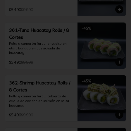
$5.490
$9.990
-
45
%
361-Tuna Huacatay Rolls / 8
Cortes
Palta y camarón furay, envuelto en 
atún, bañado en acevichada de 
huacatay
$5.490
$9.990
-
45
%
362-Shrimp Huacatay Rolls /
8 Cortes
Palta y camarón furay, cubierto de 
criolla de ceviche de salmón en salsa 
huacatay
$5.490
$9.990