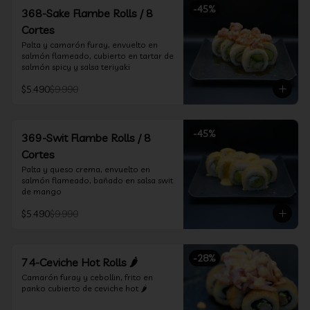
-
45
%
368-Sake Flambe Rolls / 8
Cortes
Palta y camarón furay, envuelto en 
salmón flameado, cubierto en tartar de 
salmón spicy y salsa teriyaki
$5.490
$9.990
-
45
%
369-Swit Flambe Rolls / 8
Cortes
Palta y queso crema, envuelto en 
salmón flameado, bañado en salsa swit 
de mango
$5.490
$9.990
-
28
%
74-Ceviche Hot Rolls 🌶️
Camarón furay y cebollin, frito en 
panko cubierto de ceviche hot 🌶️