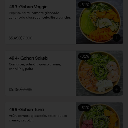
-
31
%
493-Gohan Veggie
Pepino, palta, camote glaseado, 
zanahoria glaseada, cebollín y cancha.
$5.490
$7.990
-
31
%
494- Gohan Sakebi
Camarón, salmón, queso crema, 
cebollín y palta.
$5.490
$7.990
-
31
%
496-Gohan Tuna
Atún, camote glaseado, palta, queso 
crema, cebollín.