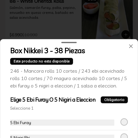
88 - White Oriental Rolls
Salmón, camarón furay, palta, pepino, 
envuelto en queso crema, bañado en 
salsa acevichada.
$6.990
$10.990
Box Nikkei 3 - 38 Piezas
VEGETARIANOS
Este producto no esta disponible
246 - Mancora rolls 10 cortes / 243 ebi acevichado
-
15
%
111-Veggie Rolls
rolls 10 cortes / 70 maguro acevichado 10 cortes / 5
Pimentón, queso crema y almendras 
ebi furay o 5 nigiri a eleccion / 1 salsa a eleccion.
tostadas, frito en panko.
Elige 5 Ebi Furay O 5 Nigiri a Eleccion
Obligatorio
Seleccione 1
$5.490
$6.490
5 Ebi Furay
-
15
%
112-Niel Rolls
5 Nigiri Ebi