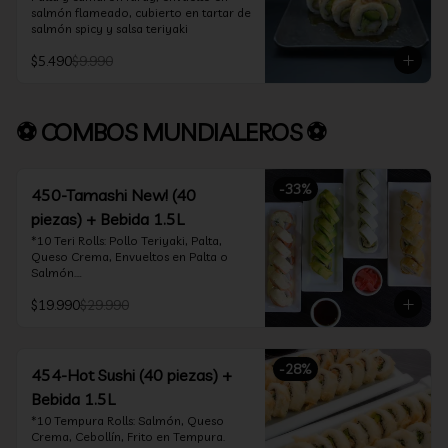
salmón flameado, cubierto en tartar de 
salmón spicy y salsa teriyaki
$5.490
$9.990
⚽ COMBOS MUNDIALEROS ⚽
-
33
%
450-Tamashi New! (40
piezas) + Bebida 1.5L
*10 Teri Rolls: Pollo Teriyaki, Palta, 
Queso Crema, Envueltos en Palta o 
Salmón.

*10 Oklahoma Rolls: Pollo Teriyaki, 
$19.990
$29.990
Palta, Cebollín, Envuelto en Queso 
Crema

*10 Acevichado One: Camarón furay, 
queso crema y cebollín, envuelto en 
-
28
%
salmón y bañado en salsa acevichada

454-Hot Sushi (40 piezas) +
*10 Tempura Rolls: Salmón, Queso 
Bebida 1.5L
Crema, Cebollín, Frito en Tempura.

*Incluye 2 palitos, 2 soya 30ml, 1 salsa 
*10 Tempura Rolls: Salmón, Queso 
teriyaki 30ml
Crema, Cebollín, Frito en Tempura.
