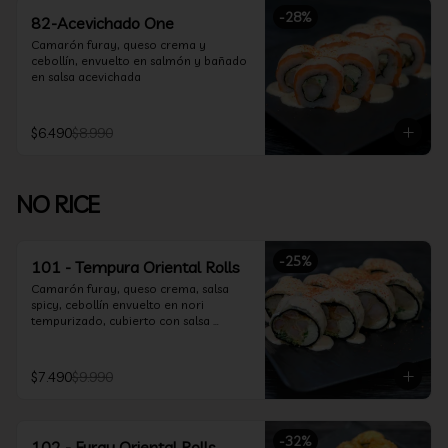
-
28
%
82-Acevichado One
Camarón furay, queso crema y 
cebollín, envuelto en salmón y bañado 
en salsa acevichada
$6.490
$8.990
NO RICE
-
25
%
101 - Tempura Oriental Rolls
Camarón furay, queso crema, salsa 
spicy, cebollín envuelto en nori 
tempurizado, cubierto con salsa 
Acevichada y Shichimi
$7.490
$9.990
-
32
%
102 - Furay Oriental Rolls