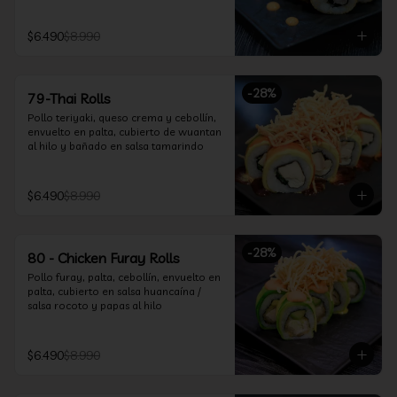
$6.490
$8.990
-
28
%
79-Thai Rolls
Pollo teriyaki, queso crema y cebollín, 
envuelto en palta, cubierto de wuantan 
al hilo y bañado en salsa tamarindo
$6.490
$8.990
-
28
%
80 - Chicken Furay Rolls
Pollo furay, palta, cebollín, envuelto en 
palta, cubierto en salsa huancaína / 
salsa rocoto y papas al hilo
$6.490
$8.990