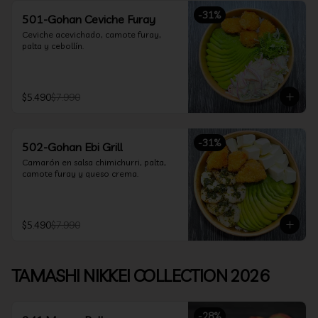
-
31
%
501-Gohan Ceviche Furay
Ceviche acevichado, camote furay, 
palta y cebollín.
$5.490
$7.990
-
31
%
502-Gohan Ebi Grill
Camarón en salsa chimichurri, palta, 
camote furay y queso crema.
$5.490
$7.990
TAMASHI NIKKEI COLLECTION 2026
-
28
%