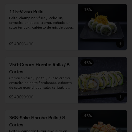
-
15
%
115-Vivian Rolls
Palta, champiñon furay, cebollín, 
envuelto en queso crema, bañado en 
salsa teriyaki, cubierto de mix de papas 
nativas
$5.490
$6.490
-
45
%
250-Cream Flambe Rolls / 8
Cortes
Camarón furay, palta y queso crema, 
envuelto en palta flambeada, cubierto 
de salsa acevichada, salsa teriyaki y 
toques de sesamo.
$5.490
$9.990
-
45
%
368-Sake Flambe Rolls / 8
Cortes
Palta y camarón furay, envuelto en 