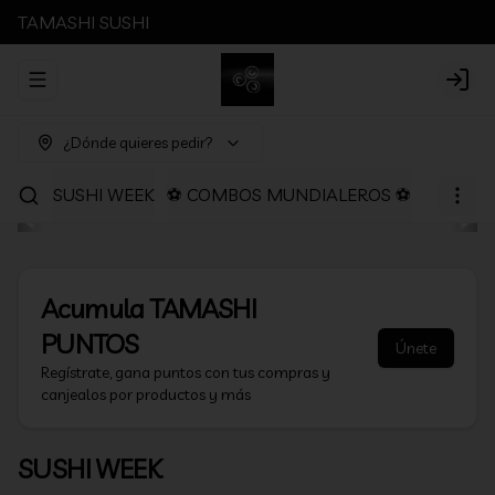
TAMASHI SUSHI
Abrir menu de navegación
Login
¿Dónde quieres pedir?
SUSHI WEEK
⚽ COMBOS MUNDIALEROS ⚽
PROMOC
Acumula
TAMASHI
PUNTOS
Únete
Regístrate, gana puntos con tus compras y
canjealos por productos y más
SUSHI WEEK