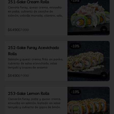
-
19
%
251-Sake Cream Rolls
Camote furay, queso crema, envuelto 
en palta, cubierto de ceviche de 
salmón, cebolla morada, cilantro, salsa 
acevichada y leche de tigre.
$6.490
$7.990
-
19
%
252-Sake Furay Acevichado
Rolls
Salmón y queso crema, frito en panko, 
cubierto de salsa acevichada, salsa 
teriyaki y toques de sesamo.
$6.490
$7.990
-
19
%
253-Sake Lemon Rolls
Camarón furay, palta y queso crema, 
envuelto en salmón, bañado en salsa 
teriyaki y cubierto de gajos de limón.