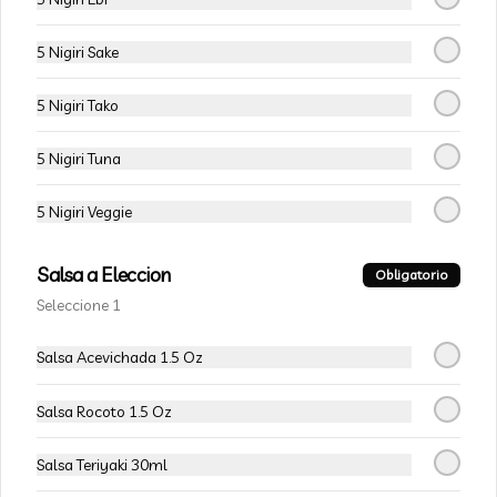
Champiñon furay, queso crema y 
cebollín, envuelto en palta
5 Nigiri Sake
$5.490
$6.490
5 Nigiri Tako
5 Nigiri Tuna
-
15
%
113-Tempura Cream
Queso crema, champiñon furay y 
5 Nigiri Veggie
cebollín frito en tempura.
Salsa a Eleccion
Obligatorio
$5.490
$6.490
Seleccione 1
Salsa Acevichada 1.5 Oz
-
15
%
115-Vivian Rolls
Palta, champiñon furay, cebollín, 
Salsa Rocoto 1.5 Oz
envuelto en queso crema, bañado en 
salsa teriyaki, cubierto de mix de papas 
nativas
Salsa Teriyaki 30ml