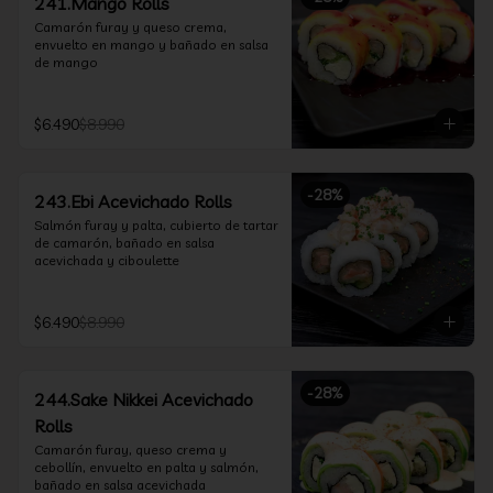
241.Mango Rolls
Camarón furay y queso crema, 
envuelto en mango y bañado en salsa 
de mango
$6.490
$8.990
-
28
%
243.Ebi Acevichado Rolls
Salmón furay y palta, cubierto de tartar 
de camarón, bañado en salsa 
acevichada y ciboulette
$6.490
$8.990
-
28
%
244.Sake Nikkei Acevichado
Rolls
Camarón furay, queso crema y 
cebollín, envuelto en palta y salmón, 
bañado en salsa acevichada