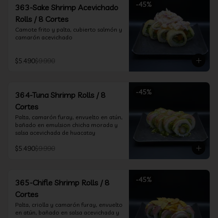
-
45
%
363-Sake Shrimp Acevichado
Rolls / 8 Cortes
Camote frito y palta, cubierto salmón y 
camarón acevichado
$5.490
$9.990
-
45
%
364-Tuna Shrimp Rolls / 8
Cortes
Palta, camarón furay, envuelto en atún, 
bañado en emulsion chicha morada y 
salsa acevichada de huacatay
$5.490
$9.990
-
45
%
365-Chifle Shrimp Rolls / 8
Cortes
Palta, criolla y camarón furay, envuelto 
en atún, bañado en salsa acevichada y 