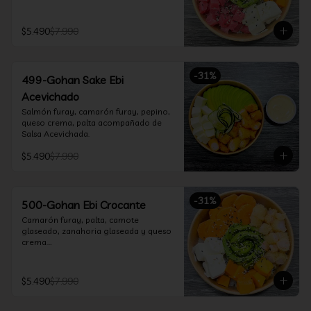
$5.490
$7.990
-
31
%
499-Gohan Sake Ebi
Acevichado
Salmón furay, camarón furay, pepino, 
queso crema, palta acompañado de 
Salsa Acevichada.
$5.490
$7.990
-
31
%
500-Gohan Ebi Crocante
Camarón furay, palta, camote 
glaseado, zanahoria glaseada y queso 
crema.

Incluye 1 salsa a elección.
$5.490
$7.990