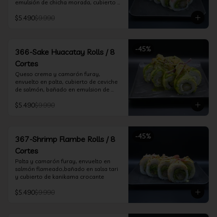
emulsión de chicha morada, cubierto 
de chifle
$5.490
$9.990
-
45
%
366-Sake Huacatay Rolls / 8
Cortes
Queso crema y camarón furay, 
envuelto en palta, cubierto de ceviche 
de salmón, bañado en emulsion de 
chicha morada y salsa huacatay
$5.490
$9.990
-
45
%
367-Shrimp Flambe Rolls / 8
Cortes
Palta y camarón furay, envuelto en  
salmón flameado,bañado en salsa tari 
y cubierto de kanikama crocante
$5.490
$9.990