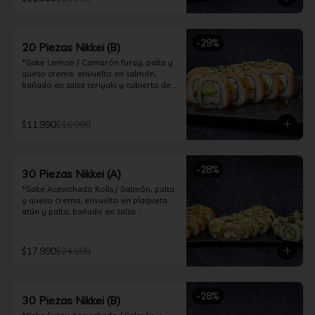
ceviche hot.

*Incluye 2 palitos, 2 soya 30ml, 1 salsa 
teriyaki 30ml
-
29
%
20 Piezas Nikkei (B)
*Sake Lemon / Camarón furay, palta y 
queso crema, envuelto en salmón, 
bañado en salsa teriyaki y cubierto de 
gajos de limón.

*Shrimp Fire Rolls /Palta y camarón 
$11.990
$16.990
furay, envuelto en queso crema 
flambeado, bañado en salsa 
chimichurri.

-
28
%
30 Piezas Nikkei (A)
*Incluye 2 palitos, 2 soya 30ml, 1 salsa 
teriyaki 30ml
*Sake Acevichado Rolls / Salmón, palta 
y queso crema, envuelto en plaqueta 
atún y palta, bañado en salsa 
acevichada de cilantro

*Shrimp Fire Rolls / Palta y camarón 
$17.990
$24.990
furay, envuelto en queso crema 
flambeado, bañado en salsa 
chimichurri.

-
28
%
30 Piezas Nikkei (B)
*Almond Furay / Pollo teriyaki, queso 
crema y almendras tostadas, frito en 