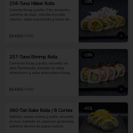
-
19
%
256-Tuna Nikkei Rolls
Camote furay y palta, frito en panko, 
cubierto de atún, cebolla morada, 
cilantro, salsa acevichada y leche de 
tigre.
$6.490
$7.990
-
19
%
257-Tuna Shrimp Rolls
Camarón furay y palta, envuelto en 
atún flambeado, bañado en salsa 
chimichurri y salsa anticuchera furay.
$6.490
$7.990
-
45
%
360-Tari Sake Rolls / 8 Cortes
Salmón, queso crema y palta, envuelto 
en nori, bañado en salsa tari gratinada, 
cubierto de mix de papas nativas