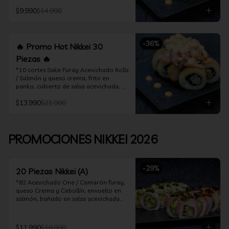
acevichado

$9.990
$14.990
*10 Cortes Ceviche Hot Rolls / 
Camarón furay y cebollín, frito en 
panko cubierto de ceviche hot
-
36
%
🔥 Promo Hot Nikkei 30
Piezas 🔥
*10 cortes Sake Furay Acevichado Rolls 
/ Salmón y queso crema, frito en 
panko, cubierto de salsa acevichada, 
salsa teriyaki y toques de sesamo.

$13.990
$21.990
*10 cortes Ceviche Hot Rolls / Camarón 
furay y cebollín, frito en panko cubierto 
de ceviche hot

PROMOCIONES NIKKEI 2026
*10 cortes Maguro Acevichado Rolls / 
Almendras tostadas, cebollín y queso 
crema, frito en panko, cubierto de atún 
-
29
%
acevichado
20 Piezas Nikkei (A)
*82 Acevichado One / Camarón furay, 
queso Crema y Cebollín, envuelto en 
salmón, bañado en salsa acevichada

*74 Ceviche Hot Rolls / Camarón furay 
y cebollin, frito en panko cubierto de 
$11.990
$16.990