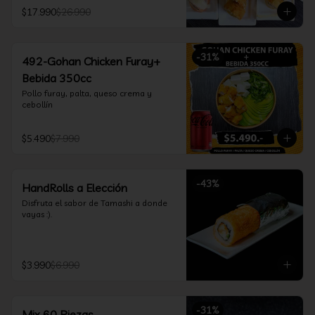
furay, queso crema y cebollín, envuelto 
$17.990
$26.990
en salmón y bañado en salsa 
acevichada

*Incluye 2 palitos, 2 soya 30ml, 1 salsa 
teriyaki 30ml
-
31
%
492-Gohan Chicken Furay+
Bebida 350cc
Pollo furay, palta, queso crema y 
cebollín
$5.490
$7.990
-
43
%
HandRolls a Elección
Disfruta el sabor de Tamashi a donde 
vayas :).
$3.990
$6.990
-
31
%
Mix 60 Piezas