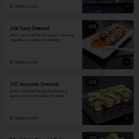
$7.490
$10.990
-
32
%
106.Tuna Oriental
Atún, camarón furay, queso crema y 
cebollín, envuelto en salmón
$7.490
$10.990
-
32
%
107.Avocado Oriental
Atún, camarón furay, kanikama y 
queso crema, envuelto en palta
$7.490
$10.990
-
36
%