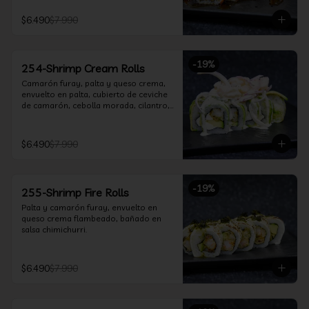
$6.490
$7.990
-
19
%
254-Shrimp Cream Rolls
Camarón furay, palta y queso crema, 
envuelto en palta, cubierto de ceviche 
de camarón, cebolla morada, cilantro, 
salsa acevichada y leche de tigre.
$6.490
$7.990
-
19
%
255-Shrimp Fire Rolls
Palta y camarón furay, envuelto en 
queso crema flambeado, bañado en 
salsa chimichurri.
$6.490
$7.990