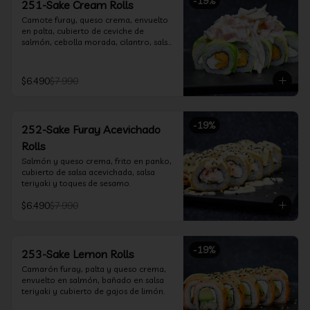
-
19
%
251-Sake Cream Rolls
Camote furay, queso crema, envuelto 
en palta, cubierto de ceviche de 
salmón, cebolla morada, cilantro, salsa 
acevichada y leche de tigre.
$6.490
$7.990
-
19
%
252-Sake Furay Acevichado
Rolls
Salmón y queso crema, frito en panko, 
cubierto de salsa acevichada, salsa 
teriyaki y toques de sesamo.
$6.490
$7.990
-
19
%
253-Sake Lemon Rolls
Camarón furay, palta y queso crema, 
envuelto en salmón, bañado en salsa 
teriyaki y cubierto de gajos de limón.