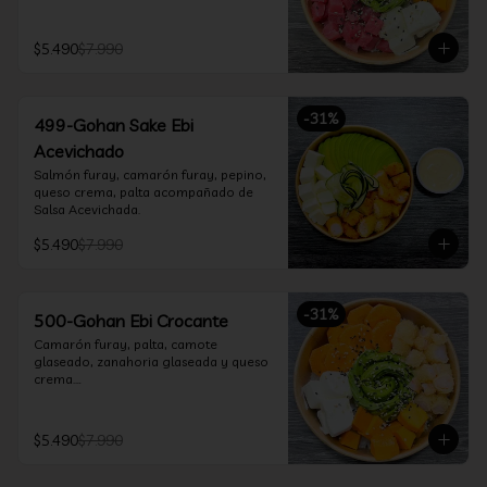
$5.490
$7.990
-
31
%
499-Gohan Sake Ebi
Acevichado
Salmón furay, camarón furay, pepino, 
queso crema, palta acompañado de 
Salsa Acevichada.
$5.490
$7.990
-
31
%
500-Gohan Ebi Crocante
Camarón furay, palta, camote 
glaseado, zanahoria glaseada y queso 
crema.

Incluye 1 salsa a elección.
$5.490
$7.990