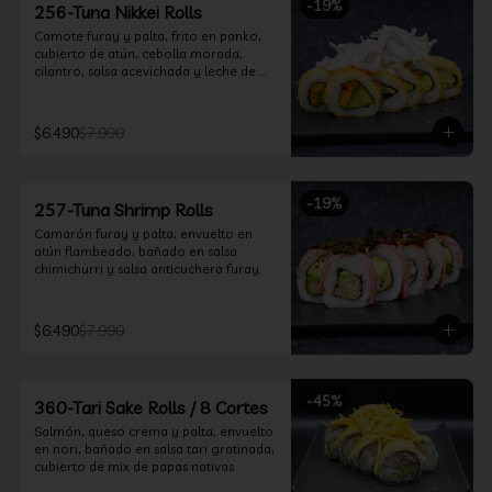
-
19
%
256-Tuna Nikkei Rolls
Camote furay y palta, frito en panko, 
cubierto de atún, cebolla morada, 
cilantro, salsa acevichada y leche de 
tigre.
$6.490
$7.990
-
19
%
257-Tuna Shrimp Rolls
Camarón furay y palta, envuelto en 
atún flambeado, bañado en salsa 
chimichurri y salsa anticuchera furay.
$6.490
$7.990
-
45
%
360-Tari Sake Rolls / 8 Cortes
Salmón, queso crema y palta, envuelto 
en nori, bañado en salsa tari gratinada, 
cubierto de mix de papas nativas