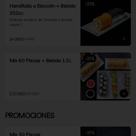
-
33
%
HandRolls a Elección + Bebida
350cc
Disfruta el sabor de Tamashi a donde 
vayas :).
$4.990
$7.490
-
25
%
Mix 60 Piezas + Bebida 1.5L
$20.990
$27.990
PROMOCIONES
-
35
%
Mix 30 Piezas