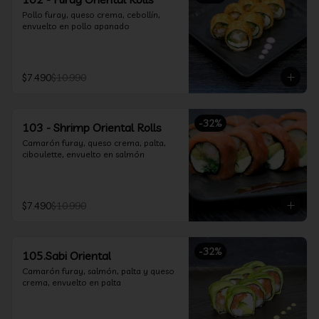
Pollo furay, queso crema, cebollín, 
envuelto en pollo apanado
$7.490
$10.990
-
32
%
103 - Shrimp Oriental Rolls
Camarón furay, queso crema, palta, 
ciboulette, envuelto en salmón
$7.490
$10.990
-
32
%
105.Sabi Oriental
Camarón furay, salmón, palta y queso 
crema, envuelto en palta