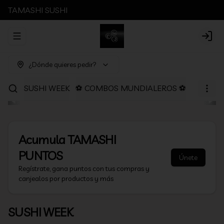
TAMASHI SUSHI
Abrir menu de navegación
Login
¿Dónde quieres pedir?
SUSHI WEEK
⚽ COMBOS MUNDIALEROS ⚽
PROMOC
Acumula
TAMASHI
PUNTOS
Únete
Regístrate, gana puntos con tus compras y
canjealos por productos y más
SUSHI WEEK