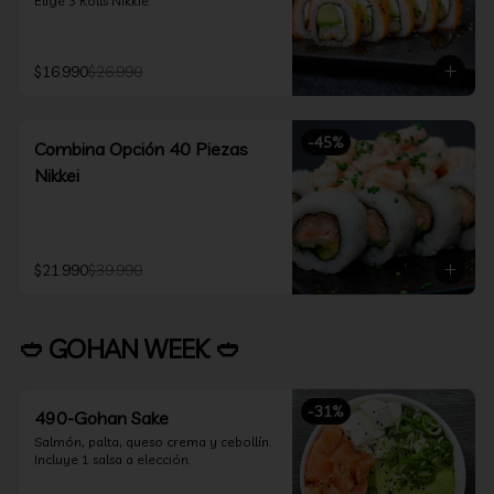
Elige 3 Rolls Nikkie
$16.990
$26.990
-
45
%
Combina Opción 40 Piezas
Nikkei
$21.990
$39.990
🥙 GOHAN WEEK 🥙
-
31
%
490-Gohan Sake
Salmón, palta, queso crema y cebollín.

Incluye 1 salsa a elección.