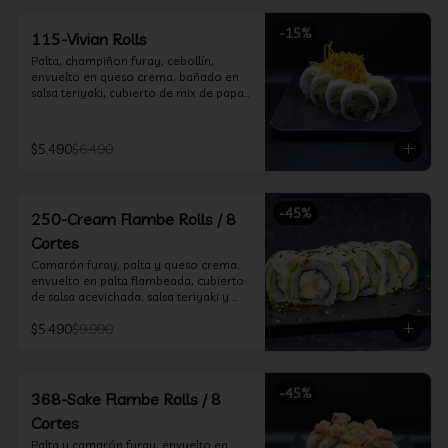
-
15
%
115-Vivian Rolls
Palta, champiñon furay, cebollín, 
envuelto en queso crema, bañado en 
salsa teriyaki, cubierto de mix de papas 
nativas
$5.490
$6.490
-
45
%
250-Cream Flambe Rolls / 8
Cortes
Camarón furay, palta y queso crema, 
envuelto en palta flambeada, cubierto 
de salsa acevichada, salsa teriyaki y 
toques de sesamo.
$5.490
$9.990
-
45
%
368-Sake Flambe Rolls / 8
Cortes
Palta y camarón furay, envuelto en 