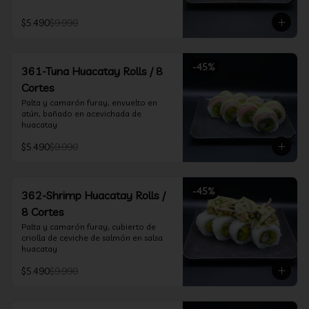
$5.490
$9.990
-
45
%
361-Tuna Huacatay Rolls / 8
Cortes
Palta y camarón furay, envuelto en 
atún, bañado en acevichada de 
huacatay
$5.490
$9.990
-
45
%
362-Shrimp Huacatay Rolls /
8 Cortes
Palta y camarón furay, cubierto de 
criolla de ceviche de salmón en salsa 
huacatay
$5.490
$9.990