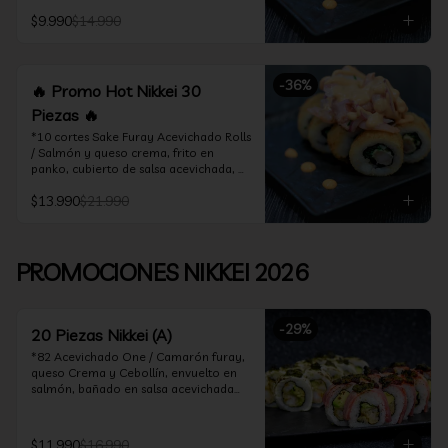
acevichado

$9.990
$14.990
*10 Cortes Ceviche Hot Rolls / 
Camarón furay y cebollín, frito en 
panko cubierto de ceviche hot
-
36
%
🔥 Promo Hot Nikkei 30
Piezas 🔥
*10 cortes Sake Furay Acevichado Rolls 
/ Salmón y queso crema, frito en 
panko, cubierto de salsa acevichada, 
salsa teriyaki y toques de sesamo.

$13.990
$21.990
*10 cortes Ceviche Hot Rolls / Camarón 
furay y cebollín, frito en panko cubierto 
de ceviche hot

PROMOCIONES NIKKEI 2026
*10 cortes Maguro Acevichado Rolls / 
Almendras tostadas, cebollín y queso 
crema, frito en panko, cubierto de atún 
-
29
%
acevichado
20 Piezas Nikkei (A)
*82 Acevichado One / Camarón furay, 
queso Crema y Cebollín, envuelto en 
salmón, bañado en salsa acevichada

*74 Ceviche Hot Rolls / Camarón furay 
y cebollin, frito en panko cubierto de 
$11.990
$16.990