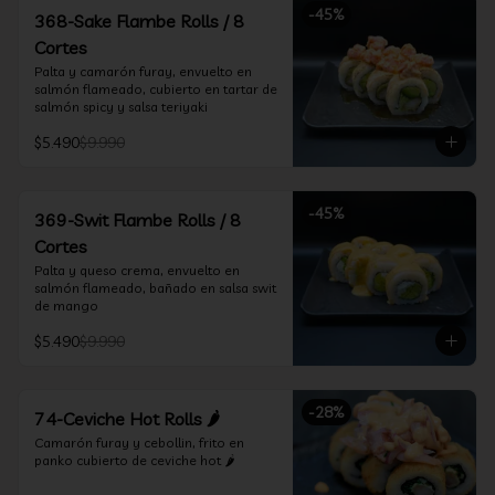
-
45
%
368-Sake Flambe Rolls / 8
Cortes
Palta y camarón furay, envuelto en 
salmón flameado, cubierto en tartar de 
salmón spicy y salsa teriyaki
$5.490
$9.990
-
45
%
369-Swit Flambe Rolls / 8
Cortes
Palta y queso crema, envuelto en 
salmón flameado, bañado en salsa swit 
de mango
$5.490
$9.990
-
28
%
74-Ceviche Hot Rolls 🌶️
Camarón furay y cebollin, frito en 
panko cubierto de ceviche hot 🌶️