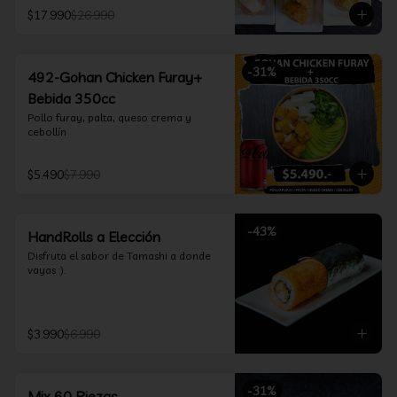
furay, queso crema y cebollín, envuelto 
$17.990
$26.990
en salmón y bañado en salsa 
acevichada

*Incluye 2 palitos, 2 soya 30ml, 1 salsa 
teriyaki 30ml
-
31
%
492-Gohan Chicken Furay+
Bebida 350cc
Pollo furay, palta, queso crema y 
cebollín
$5.490
$7.990
-
43
%
HandRolls a Elección
Disfruta el sabor de Tamashi a donde 
vayas :).
$3.990
$6.990
-
31
%
Mix 60 Piezas