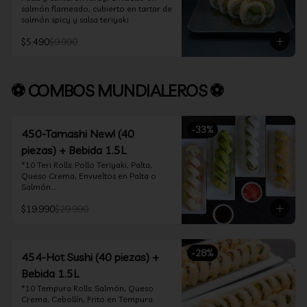
salmón flameado, cubierto en tartar de 
salmón spicy y salsa teriyaki
$5.490
$9.990
⚽ COMBOS MUNDIALEROS ⚽
-
33
%
450-Tamashi New! (40
piezas) + Bebida 1.5L
*10 Teri Rolls: Pollo Teriyaki, Palta, 
Queso Crema, Envueltos en Palta o 
Salmón.

*10 Oklahoma Rolls: Pollo Teriyaki, 
$19.990
$29.990
Palta, Cebollín, Envuelto en Queso 
Crema

*10 Acevichado One: Camarón furay, 
queso crema y cebollín, envuelto en 
-
28
%
salmón y bañado en salsa acevichada

454-Hot Sushi (40 piezas) +
*10 Tempura Rolls: Salmón, Queso 
Bebida 1.5L
Crema, Cebollín, Frito en Tempura.

*Incluye 2 palitos, 2 soya 30ml, 1 salsa 
*10 Tempura Rolls: Salmón, Queso 
teriyaki 30ml
Crema, Cebollín, Frito en Tempura.
