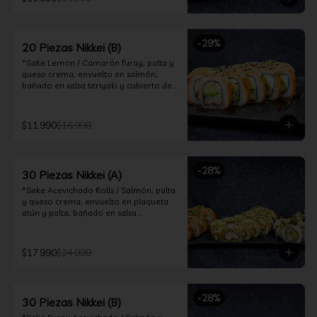
ceviche hot.

*Incluye 2 palitos, 2 soya 30ml, 1 salsa 
teriyaki 30ml
-
29
%
20 Piezas Nikkei (B)
*Sake Lemon / Camarón furay, palta y 
queso crema, envuelto en salmón, 
bañado en salsa teriyaki y cubierto de 
gajos de limón.

*Shrimp Fire Rolls /Palta y camarón 
$11.990
$16.990
furay, envuelto en queso crema 
flambeado, bañado en salsa 
chimichurri.

-
28
%
30 Piezas Nikkei (A)
*Incluye 2 palitos, 2 soya 30ml, 1 salsa 
teriyaki 30ml
*Sake Acevichado Rolls / Salmón, palta 
y queso crema, envuelto en plaqueta 
atún y palta, bañado en salsa 
acevichada de cilantro

*Shrimp Fire Rolls / Palta y camarón 
$17.990
$24.990
furay, envuelto en queso crema 
flambeado, bañado en salsa 
chimichurri.

-
28
%
30 Piezas Nikkei (B)
*Almond Furay / Pollo teriyaki, queso 
crema y almendras tostadas, frito en 