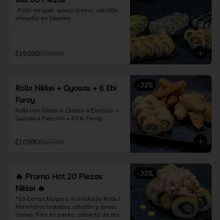
-Pollo teriyaki, queso crema, cebollín, 
envuelto en Sésamo

-Camarón furay, palta, queso crema, 
envuelto en palta.

$19.990
$28.990
-Camarón furay, queso crema, 
cebollín, frito en tempura.

-Pollo teriyaki, queso crema, cebollín, 
-
32
%
Rolls Nikkei + Gyosas + 6 Ebi
frito en tempura.

Furay
-Kanikama, queso crema, envuelto en 
Rolls Hot Nikkei o Clasico a Elección + 
nori (hosomaki)

Gyosas a Elección + 6 Ebi Furay.
-Palta, queso crema, envuelto en nori 
(hosomaki)

$10.990
$16.200
*Incluye 2 palitos, 2 soya 1.5Oz, 1 salsa 
teriyaki 1.5Oz
-
33
%
🔥 Promo Hot 20 Piezas
Nikkei 🔥
*10 Cortes Maguro Acevichado Rolls / 
Almendras tostadas, cebollín y queso 
crema, frito en panko, cubierto de atún 