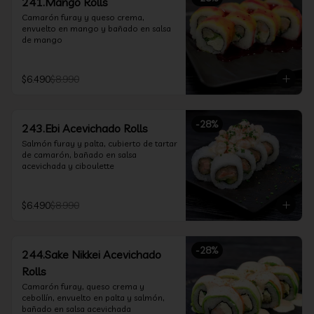
241.Mango Rolls
Camarón furay y queso crema, 
envuelto en mango y bañado en salsa 
de mango
$6.490
$8.990
-
28
%
243.Ebi Acevichado Rolls
Salmón furay y palta, cubierto de tartar 
de camarón, bañado en salsa 
acevichada y ciboulette
$6.490
$8.990
-
28
%
244.Sake Nikkei Acevichado
Rolls
Camarón furay, queso crema y 
cebollín, envuelto en palta y salmón, 
bañado en salsa acevichada