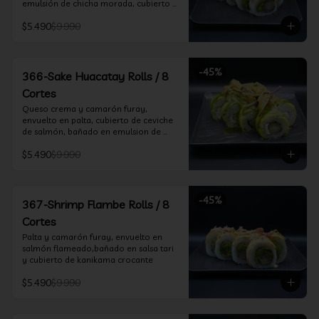
emulsión de chicha morada, cubierto 
de chifle
$5.490
$9.990
-
45
%
366-Sake Huacatay Rolls / 8
Cortes
Queso crema y camarón furay, 
envuelto en palta, cubierto de ceviche 
de salmón, bañado en emulsion de 
chicha morada y salsa huacatay
$5.490
$9.990
-
45
%
367-Shrimp Flambe Rolls / 8
Cortes
Palta y camarón furay, envuelto en  
salmón flameado,bañado en salsa tari 
y cubierto de kanikama crocante
$5.490
$9.990