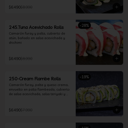
$6.490
$8.990
-
28
%
245.Tuna Acevichado Rolls
Camarón furay y palta, cubierto de 
atún, bañado en salsa acevichada y 
shichimi
$6.490
$8.990
-
19
%
250-Cream Flambe Rolls
Camarón furay, palta y queso crema, 
envuelto en palta flambeada, cubierto 
de salsa acevichada, salsa teriyaki y 
toques de sesamo.
$6.490
$7.990