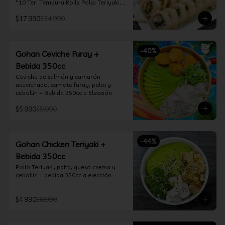
*10 Teri Tempura Rolls: Pollo Teriyaki, 
Queso Crema, Cebollín, Frito en 
$17.990
$24.990
Tempura

*10 Tori Rolls: Camarón Furay, Queso 
Crema, Ciboulette, frito en Panko

*10 Kani Tempura Rolls: Kanikama, 
-
40
%
Queso Crema y Cebollín, frito en 
Gohan Ceviche Furay +
tempura

Bebida 350cc
*Incluye 2 palitos, 2 soya 30ml, 1 salsa 
teriyaki 30ml
Ceviche de salmón y camarón 
acevichado, camote furay, palta y 
cebollín + Bebida 350cc a Elección
$5.990
$9.990
-
44
%
Gohan Chicken Teriyaki +
Bebida 350cc
Pollo Teriyaki, palta, queso crema y 
cebollín + bebida 350cc a elección
$4.990
$8.990