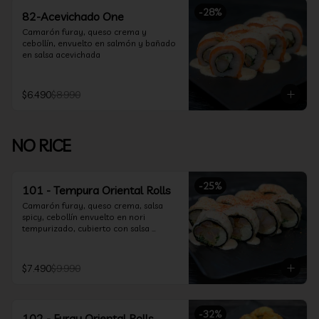
-
28
%
82-Acevichado One
Camarón furay, queso crema y 
cebollín, envuelto en salmón y bañado 
en salsa acevichada
$6.490
$8.990
NO RICE
-
25
%
101 - Tempura Oriental Rolls
Camarón furay, queso crema, salsa 
spicy, cebollín envuelto en nori 
tempurizado, cubierto con salsa 
Acevichada y Shichimi
$7.490
$9.990
-
32
%
102 - Furay Oriental Rolls