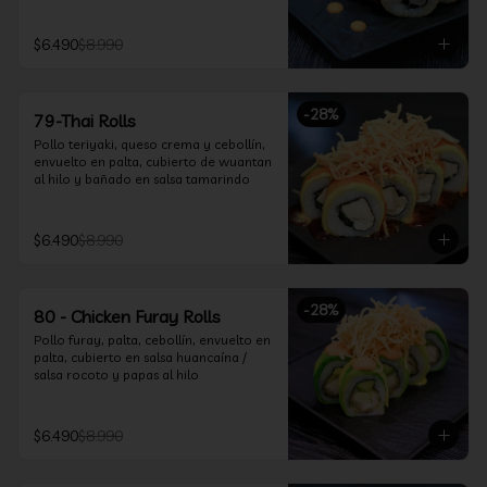
$6.490
$8.990
-
28
%
79-Thai Rolls
Pollo teriyaki, queso crema y cebollín, 
envuelto en palta, cubierto de wuantan 
al hilo y bañado en salsa tamarindo
$6.490
$8.990
-
28
%
80 - Chicken Furay Rolls
Pollo furay, palta, cebollín, envuelto en 
palta, cubierto en salsa huancaína / 
salsa rocoto y papas al hilo
$6.490
$8.990