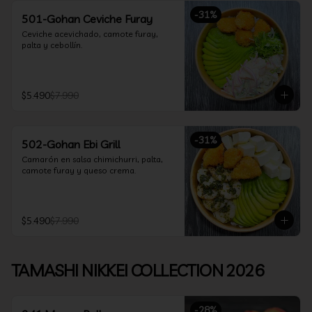
-
31
%
501-Gohan Ceviche Furay
Ceviche acevichado, camote furay, 
palta y cebollín.
$5.490
$7.990
-
31
%
502-Gohan Ebi Grill
Camarón en salsa chimichurri, palta, 
camote furay y queso crema.
$5.490
$7.990
TAMASHI NIKKEI COLLECTION 2026
-
28
%