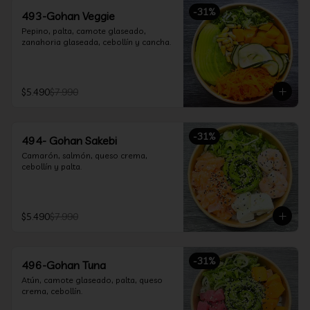
-
31
%
493-Gohan Veggie
Pepino, palta, camote glaseado, 
zanahoria glaseada, cebollín y cancha.
$5.490
$7.990
-
31
%
494- Gohan Sakebi
Camarón, salmón, queso crema, 
cebollín y palta.
$5.490
$7.990
-
31
%
496-Gohan Tuna
Atún, camote glaseado, palta, queso 
crema, cebollín.