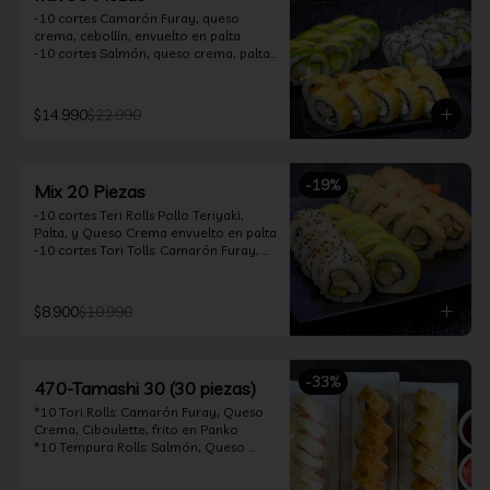
-10 cortes Camarón Furay, queso 
crema, cebollín, envuelto en palta

-10 cortes Salmón, queso crema, palta, 
envuelto en sésamo

-10 cortes Pollo Teriyaki, queso crema, 
cebollín, frito en tempura

$14.990
$22.990
*Incluye 2 soya 30ml / 2 palitos / 1 salsa 
teriyaki 30ml
-
19
%
Mix 20 Piezas
-10 cortes Teri Rolls Pollo Teriyaki, 
Palta, y Queso Crema envuelto en palta

-10 cortes Tori Tolls: Camarón Furay, 
Queso Crema, Cebollín, frito en Panko

*Incluye 1 soya 30ml / 1 palitos / 1 salsa 
teriyaki 30ml
$8.900
$10.990
-
33
%
470-Tamashi 30 (30 piezas)
*10 Tori Rolls: Camarón Furay, Queso 
Crema, Ciboulette, frito en Panko

*10 Tempura Rolls: Salmón, Queso 
Crema, Cebollín, Frito en Tempura.

*10 Acevichado One Rolls: Camarón 