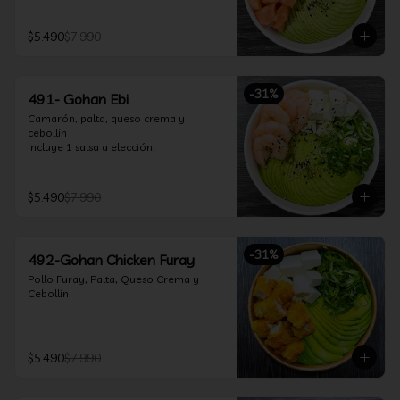
$5.490
$7.990
-
31
%
491- Gohan Ebi
Camarón, palta, queso crema y 
cebollín

Incluye 1 salsa a elección.
$5.490
$7.990
-
31
%
492-Gohan Chicken Furay
Pollo Furay, Palta, Queso Crema y 
Cebollín
$5.490
$7.990