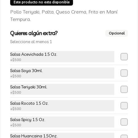
Champiñon furay, queso crema y 
Este producto no esta disponible
cebollín, envuelto en palta
Pollo Teriyaki, Palta, Queso Crema, Frito en Maní
Tempura.
$5.490
$6.490
Quieres algún extra?
Opcional
Seleccione al menos 1
-
15
%
113-Tempura Cream
Salsa Acevichada 1.5 Oz.
Queso crema, champiñon furay y 
+
$500
cebollín frito en tempura.
Salsa Soya 30ml.
+
$500
$5.490
$6.490
Salsa Teriyaki 30ml.
+
$500
-
15
%
Salsa Rocoto 1.5 Oz.
115-Vivian Rolls
+
$500
Palta, champiñon furay, cebollín, 
envuelto en queso crema, bañado en 
Salsa Spicy 1.5 Oz.
salsa teriyaki, cubierto de mix de papas 
+
$500
nativas
Salsa Huancaina 1.5Onz.