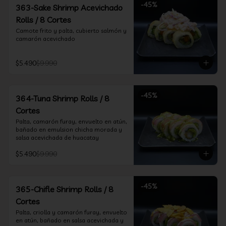
-
45
%
363-Sake Shrimp Acevichado
Rolls / 8 Cortes
Camote frito y palta, cubierto salmón y 
camarón acevichado
$5.490
$9.990
-
45
%
364-Tuna Shrimp Rolls / 8
Cortes
Palta, camarón furay, envuelto en atún, 
bañado en emulsion chicha morada y 
salsa acevichada de huacatay
$5.490
$9.990
-
45
%
365-Chifle Shrimp Rolls / 8
Cortes
Palta, criolla y camarón furay, envuelto 
en atún, bañado en salsa acevichada y 