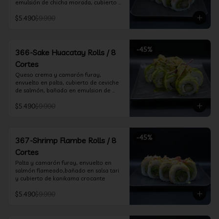
emulsión de chicha morada, cubierto 
de chifle
$5.490
$9.990
-
45
%
366-Sake Huacatay Rolls / 8
Cortes
Queso crema y camarón furay, 
envuelto en palta, cubierto de ceviche 
de salmón, bañado en emulsion de 
chicha morada y salsa huacatay
$5.490
$9.990
-
45
%
367-Shrimp Flambe Rolls / 8
Cortes
Palta y camarón furay, envuelto en  
salmón flameado,bañado en salsa tari 
y cubierto de kanikama crocante
$5.490
$9.990