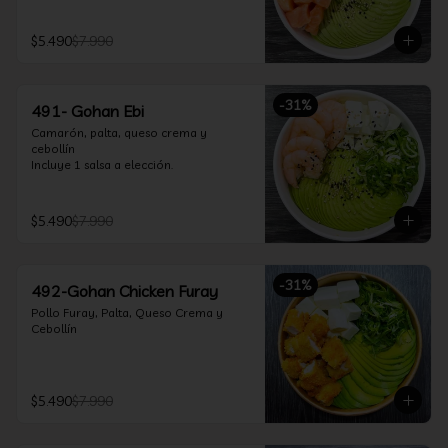
$5.490
$7.990
-
31
%
491- Gohan Ebi
Camarón, palta, queso crema y 
cebollín

Incluye 1 salsa a elección.
$5.490
$7.990
-
31
%
492-Gohan Chicken Furay
Pollo Furay, Palta, Queso Crema y 
Cebollín
$5.490
$7.990