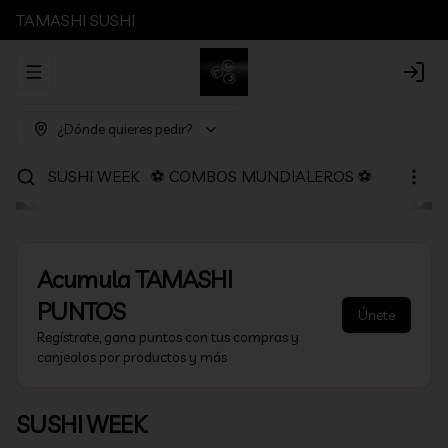
TAMASHI SUSHI
Abrir menu de navegación
Login
¿Dónde quieres pedir?
SUSHI WEEK
⚽ COMBOS MUNDIALEROS ⚽
PROMOC
Acumula
TAMASHI
PUNTOS
Únete
Regístrate, gana puntos con tus compras y
canjealos por productos y más
SUSHI WEEK