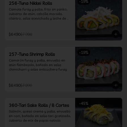
-
19
%
256-Tuna Nikkei Rolls
Camote furay y palta, frito en panko, 
cubierto de atún, cebolla morada, 
cilantro, salsa acevichada y leche de 
tigre.
$6.490
$7.990
-
19
%
257-Tuna Shrimp Rolls
Camarón furay y palta, envuelto en 
atún flambeado, bañado en salsa 
chimichurri y salsa anticuchera furay.
$6.490
$7.990
-
45
%
360-Tari Sake Rolls / 8 Cortes
Salmón, queso crema y palta, envuelto 
en nori, bañado en salsa tari gratinada, 
cubierto de mix de papas nativas