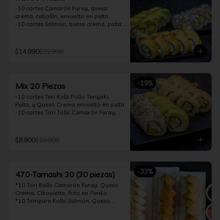
-10 cortes Camarón Furay, queso 
crema, cebollín, envuelto en palta

-10 cortes Salmón, queso crema, palta, 
envuelto en sésamo

-10 cortes Pollo Teriyaki, queso crema, 
cebollín, frito en tempura

$14.990
$22.990
*Incluye 2 soya 30ml / 2 palitos / 1 salsa 
teriyaki 30ml
-
19
%
Mix 20 Piezas
-10 cortes Teri Rolls Pollo Teriyaki, 
Palta, y Queso Crema envuelto en palta

-10 cortes Tori Tolls: Camarón Furay, 
Queso Crema, Cebollín, frito en Panko

*Incluye 1 soya 30ml / 1 palitos / 1 salsa 
teriyaki 30ml
$8.900
$10.990
-
33
%
470-Tamashi 30 (30 piezas)
*10 Tori Rolls: Camarón Furay, Queso 
Crema, Ciboulette, frito en Panko

*10 Tempura Rolls: Salmón, Queso 
Crema, Cebollín, Frito en Tempura.

*10 Acevichado One Rolls: Camarón 