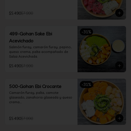
$5.490
$7.990
-
31
%
499-Gohan Sake Ebi
Acevichado
Salmón furay, camarón furay, pepino, 
queso crema, palta acompañado de 
Salsa Acevichada.
$5.490
$7.990
-
31
%
500-Gohan Ebi Crocante
Camarón furay, palta, camote 
glaseado, zanahoria glaseada y queso 
crema.

Incluye 1 salsa a elección.
$5.490
$7.990