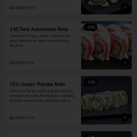
$6.490
$8.990
-
28
%
245.Tuna Acevichado Rolls
Camarón furay y palta, cubierto de 
atún, bañado en salsa acevichada y 
shichimi
$6.490
$8.990
-
19
%
250-Cream Flambe Rolls
Camarón furay, palta y queso crema, 
envuelto en palta flambeada, cubierto 
de salsa acevichada, salsa teriyaki y 
toques de sesamo.
$6.490
$7.990