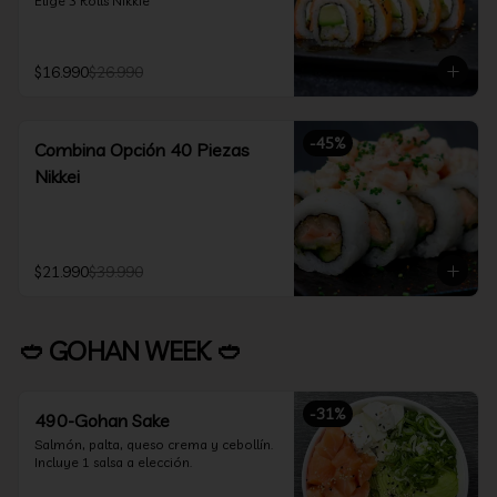
Elige 3 Rolls Nikkie
$16.990
$26.990
-
45
%
Combina Opción 40 Piezas
Nikkei
$21.990
$39.990
🥙 GOHAN WEEK 🥙
-
31
%
490-Gohan Sake
Salmón, palta, queso crema y cebollín.

Incluye 1 salsa a elección.