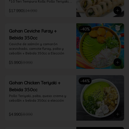
*10 Teri Tempura Rolls: Pollo Teriyaki, 
Queso Crema, Cebollín, Frito en 
$17.990
$24.990
Tempura

*10 Tori Rolls: Camarón Furay, Queso 
Crema, Ciboulette, frito en Panko

*10 Kani Tempura Rolls: Kanikama, 
-
40
%
Queso Crema y Cebollín, frito en 
Gohan Ceviche Furay +
tempura

Bebida 350cc
*Incluye 2 palitos, 2 soya 30ml, 1 salsa 
teriyaki 30ml
Ceviche de salmón y camarón 
acevichado, camote furay, palta y 
cebollín + Bebida 350cc a Elección
$5.990
$9.990
-
44
%
Gohan Chicken Teriyaki +
Bebida 350cc
Pollo Teriyaki, palta, queso crema y 
cebollín + bebida 350cc a elección
$4.990
$8.990