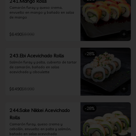
241.Mango Rolls
Camarón furay y queso crema, 
envuelto en mango y bañado en salsa 
de mango
$6.490
$8.990
-
28
%
243.Ebi Acevichado Rolls
Salmón furay y palta, cubierto de tartar 
de camarón, bañado en salsa 
acevichada y ciboulette
$6.490
$8.990
-
28
%
244.Sake Nikkei Acevichado
Rolls
Camarón furay, queso crema y 
cebollín, envuelto en palta y salmón, 
bañado en salsa acevichada