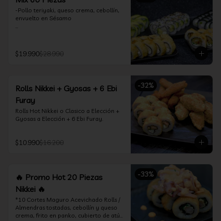
-Pollo teriyaki, queso crema, cebollín, 
envuelto en Sésamo

-Camarón furay, palta, queso crema, 
envuelto en palta.

$19.990
$28.990
-Camarón furay, queso crema, 
cebollín, frito en tempura.

-Pollo teriyaki, queso crema, cebollín, 
-
32
%
Rolls Nikkei + Gyosas + 6 Ebi
frito en tempura.

Furay
-Kanikama, queso crema, envuelto en 
Rolls Hot Nikkei o Clasico a Elección + 
nori (hosomaki)

Gyosas a Elección + 6 Ebi Furay.
-Palta, queso crema, envuelto en nori 
(hosomaki)

$10.990
$16.200
*Incluye 2 palitos, 2 soya 1.5Oz, 1 salsa 
teriyaki 1.5Oz
-
33
%
🔥 Promo Hot 20 Piezas
Nikkei 🔥
*10 Cortes Maguro Acevichado Rolls / 
Almendras tostadas, cebollín y queso 
crema, frito en panko, cubierto de atún 