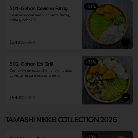
-
31
%
501-Gohan Ceviche Furay
Ceviche acevichado, camote furay, 
palta y cebollín.
$5.490
$7.990
-
31
%
502-Gohan Ebi Grill
Camarón en salsa chimichurri, palta, 
camote furay y queso crema.
$5.490
$7.990
TAMASHI NIKKEI COLLECTION 2026
-
28
%