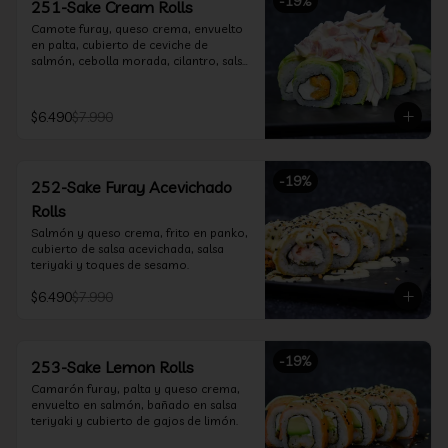
-
19
%
251-Sake Cream Rolls
Camote furay, queso crema, envuelto 
en palta, cubierto de ceviche de 
salmón, cebolla morada, cilantro, salsa 
acevichada y leche de tigre.
$6.490
$7.990
-
19
%
252-Sake Furay Acevichado
Rolls
Salmón y queso crema, frito en panko, 
cubierto de salsa acevichada, salsa 
teriyaki y toques de sesamo.
$6.490
$7.990
-
19
%
253-Sake Lemon Rolls
Camarón furay, palta y queso crema, 
envuelto en salmón, bañado en salsa 
teriyaki y cubierto de gajos de limón.