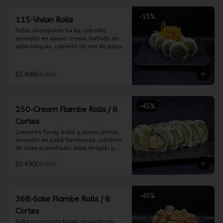
-
15
%
115-Vivian Rolls
Palta, champiñon furay, cebollín, 
envuelto en queso crema, bañado en 
salsa teriyaki, cubierto de mix de papas 
nativas
$5.490
$6.490
-
45
%
250-Cream Flambe Rolls / 8
Cortes
Camarón furay, palta y queso crema, 
envuelto en palta flambeada, cubierto 
de salsa acevichada, salsa teriyaki y 
toques de sesamo.
$5.490
$9.990
-
45
%
368-Sake Flambe Rolls / 8
Cortes
Palta y camarón furay, envuelto en 