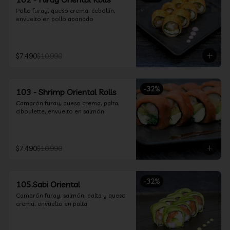
Pollo furay, queso crema, cebollín, 
envuelto en pollo apanado
$7.490
$10.990
-
32
%
103 - Shrimp Oriental Rolls
Camarón furay, queso crema, palta, 
ciboulette, envuelto en salmón
$7.490
$10.990
-
32
%
105.Sabi Oriental
Camarón furay, salmón, palta y queso 
crema, envuelto en palta