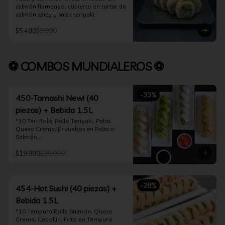
salmón flameado, cubierto en tartar de 
salmón spicy y salsa teriyaki
$5.490
$9.990
⚽ COMBOS MUNDIALEROS ⚽
-
33
%
450-Tamashi New! (40
piezas) + Bebida 1.5L
*10 Teri Rolls: Pollo Teriyaki, Palta, 
Queso Crema, Envueltos en Palta o 
Salmón.

*10 Oklahoma Rolls: Pollo Teriyaki, 
$19.990
$29.990
Palta, Cebollín, Envuelto en Queso 
Crema

*10 Acevichado One: Camarón furay, 
queso crema y cebollín, envuelto en 
-
28
%
salmón y bañado en salsa acevichada

454-Hot Sushi (40 piezas) +
*10 Tempura Rolls: Salmón, Queso 
Bebida 1.5L
Crema, Cebollín, Frito en Tempura.

*Incluye 2 palitos, 2 soya 30ml, 1 salsa 
*10 Tempura Rolls: Salmón, Queso 
teriyaki 30ml
Crema, Cebollín, Frito en Tempura.
