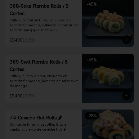
-
45
%
368-Sake Flambe Rolls / 8
Cortes
Palta y camarón furay, envuelto en 
salmón flameado, cubierto en tartar de 
salmón spicy y salsa teriyaki
$5.490
$9.990
-
45
%
369-Swit Flambe Rolls / 8
Cortes
Palta y queso crema, envuelto en 
salmón flameado, bañado en salsa swit 
de mango
$5.490
$9.990
-
28
%
74-Ceviche Hot Rolls 🌶️
Camarón furay y cebollin, frito en 
panko cubierto de ceviche hot 🌶️