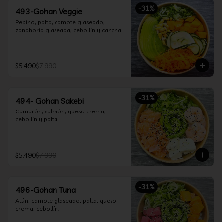
-
31
%
493-Gohan Veggie
Pepino, palta, camote glaseado, 
zanahoria glaseada, cebollín y cancha.
$5.490
$7.990
-
31
%
494- Gohan Sakebi
Camarón, salmón, queso crema, 
cebollín y palta.
$5.490
$7.990
-
31
%
496-Gohan Tuna
Atún, camote glaseado, palta, queso 
crema, cebollín.