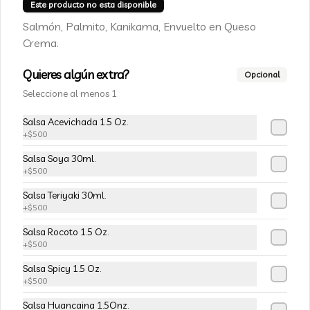
Champiñon furay, queso crema y 
Este producto no esta disponible
cebollín, envuelto en palta
Salmón, Palmito, Kanikama, Envuelto en Queso
Crema.
$5.490
$6.490
Quieres algún extra?
Opcional
Seleccione al menos 1
-
15
%
113-Tempura Cream
Salsa Acevichada 1.5 Oz.
Queso crema, champiñon furay y 
+
$500
cebollín frito en tempura.
Salsa Soya 30ml.
+
$500
$5.490
$6.490
Salsa Teriyaki 30ml.
+
$500
-
15
%
Salsa Rocoto 1.5 Oz.
115-Vivian Rolls
+
$500
Palta, champiñon furay, cebollín, 
envuelto en queso crema, bañado en 
Salsa Spicy 1.5 Oz.
salsa teriyaki, cubierto de mix de papas 
+
$500
nativas
Salsa Huancaina 1.5Onz.