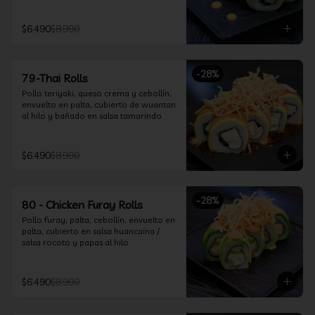
$6.490
$8.990
-
28
%
79-Thai Rolls
Pollo teriyaki, queso crema y cebollín, 
envuelto en palta, cubierto de wuantan 
al hilo y bañado en salsa tamarindo
$6.490
$8.990
-
28
%
80 - Chicken Furay Rolls
Pollo furay, palta, cebollín, envuelto en 
palta, cubierto en salsa huancaína / 
salsa rocoto y papas al hilo
$6.490
$8.990