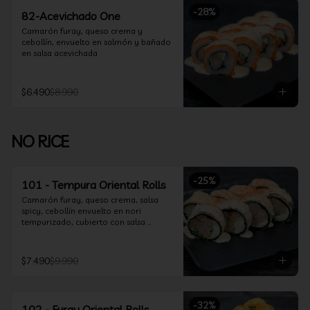
-
28
%
82-Acevichado One
Camarón furay, queso crema y 
cebollín, envuelto en salmón y bañado 
en salsa acevichada
$6.490
$8.990
NO RICE
-
25
%
101 - Tempura Oriental Rolls
Camarón furay, queso crema, salsa 
spicy, cebollín envuelto en nori 
tempurizado, cubierto con salsa 
Acevichada y Shichimi
$7.490
$9.990
-
32
%
102 - Furay Oriental Rolls