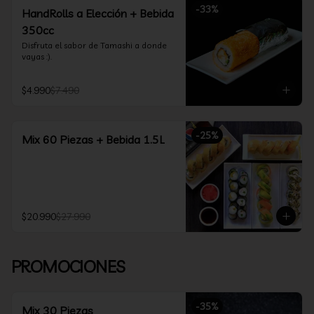
-
33
%
HandRolls a Elección + Bebida
350cc
Disfruta el sabor de Tamashi a donde 
vayas :).
$4.990
$7.490
-
25
%
Mix 60 Piezas + Bebida 1.5L
$20.990
$27.990
PROMOCIONES
-
35
%
Mix 30 Piezas