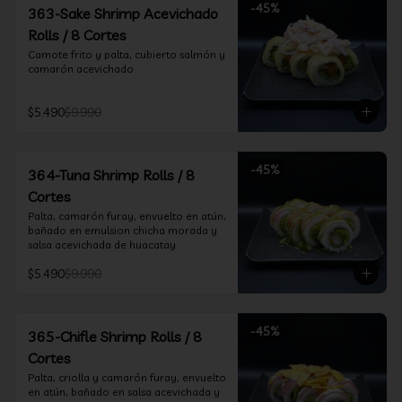
-
45
%
363-Sake Shrimp Acevichado
Rolls / 8 Cortes
Camote frito y palta, cubierto salmón y 
camarón acevichado
$5.490
$9.990
-
45
%
364-Tuna Shrimp Rolls / 8
Cortes
Palta, camarón furay, envuelto en atún, 
bañado en emulsion chicha morada y 
salsa acevichada de huacatay
$5.490
$9.990
-
45
%
365-Chifle Shrimp Rolls / 8
Cortes
Palta, criolla y camarón furay, envuelto 
en atún, bañado en salsa acevichada y 