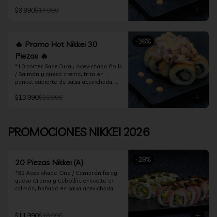
acevichado

$9.990
$14.990
*10 Cortes Ceviche Hot Rolls / 
Camarón furay y cebollín, frito en 
panko cubierto de ceviche hot
-
36
%
🔥 Promo Hot Nikkei 30
Piezas 🔥
*10 cortes Sake Furay Acevichado Rolls 
/ Salmón y queso crema, frito en 
panko, cubierto de salsa acevichada, 
salsa teriyaki y toques de sesamo.

$13.990
$21.990
*10 cortes Ceviche Hot Rolls / Camarón 
furay y cebollín, frito en panko cubierto 
de ceviche hot

PROMOCIONES NIKKEI 2026
*10 cortes Maguro Acevichado Rolls / 
Almendras tostadas, cebollín y queso 
crema, frito en panko, cubierto de atún 
-
29
%
acevichado
20 Piezas Nikkei (A)
*82 Acevichado One / Camarón furay, 
queso Crema y Cebollín, envuelto en 
salmón, bañado en salsa acevichada

*74 Ceviche Hot Rolls / Camarón furay 
y cebollin, frito en panko cubierto de 
$11.990
$16.990