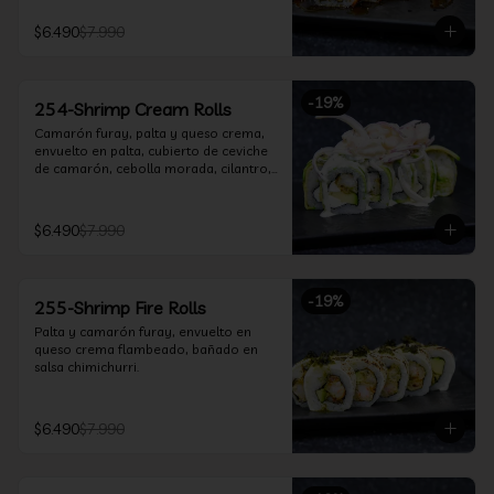
$6.490
$7.990
-
19
%
254-Shrimp Cream Rolls
Camarón furay, palta y queso crema, 
envuelto en palta, cubierto de ceviche 
de camarón, cebolla morada, cilantro, 
salsa acevichada y leche de tigre.
$6.490
$7.990
-
19
%
255-Shrimp Fire Rolls
Palta y camarón furay, envuelto en 
queso crema flambeado, bañado en 
salsa chimichurri.
$6.490
$7.990