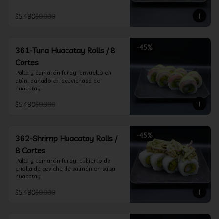
$5.490
$9.990
-
45
%
361-Tuna Huacatay Rolls / 8
Cortes
Palta y camarón furay, envuelto en 
atún, bañado en acevichada de 
huacatay
$5.490
$9.990
-
45
%
362-Shrimp Huacatay Rolls /
8 Cortes
Palta y camarón furay, cubierto de 
criolla de ceviche de salmón en salsa 
huacatay
$5.490
$9.990