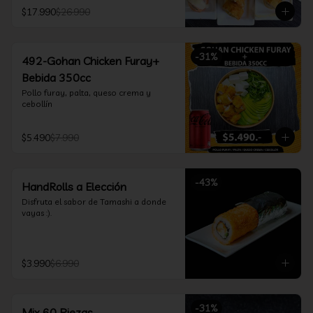
furay, queso crema y cebollín, envuelto 
$17.990
$26.990
en salmón y bañado en salsa 
acevichada

*Incluye 2 palitos, 2 soya 30ml, 1 salsa 
teriyaki 30ml
-
31
%
492-Gohan Chicken Furay+
Bebida 350cc
Pollo furay, palta, queso crema y 
cebollín
$5.490
$7.990
-
43
%
HandRolls a Elección
Disfruta el sabor de Tamashi a donde 
vayas :).
$3.990
$6.990
-
31
%
Mix 60 Piezas