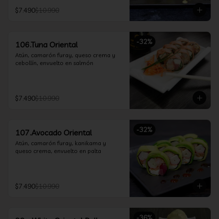
$7.490
$10.990
-
32
%
106.Tuna Oriental
Atún, camarón furay, queso crema y 
cebollín, envuelto en salmón
$7.490
$10.990
-
32
%
107.Avocado Oriental
Atún, camarón furay, kanikama y 
queso crema, envuelto en palta
$7.490
$10.990
-
36
%