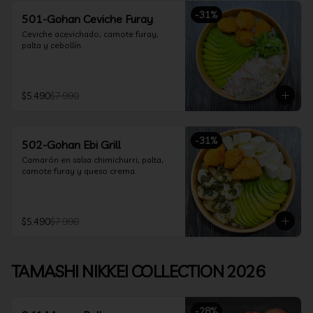
-
31
%
501-Gohan Ceviche Furay
Ceviche acevichado, camote furay, 
palta y cebollín.
$5.490
$7.990
-
31
%
502-Gohan Ebi Grill
Camarón en salsa chimichurri, palta, 
camote furay y queso crema.
$5.490
$7.990
TAMASHI NIKKEI COLLECTION 2026
-
28
%