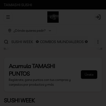
TAMASHI SUSHI
Abrir menu de navegación
Login
¿Dónde quieres pedir?
SUSHI WEEK
⚽ COMBOS MUNDIALEROS ⚽
PROMOC
Acumula
TAMASHI
PUNTOS
Únete
Regístrate, gana puntos con tus compras y
canjealos por productos y más
SUSHI WEEK