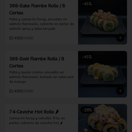
-
45
%
368-Sake Flambe Rolls / 8
Cortes
Palta y camarón furay, envuelto en 
salmón flameado, cubierto en tartar de 
salmón spicy y salsa teriyaki
$5.490
$9.990
-
45
%
369-Swit Flambe Rolls / 8
Cortes
Palta y queso crema, envuelto en 
salmón flameado, bañado en salsa swit 
de mango
$5.490
$9.990
-
28
%
74-Ceviche Hot Rolls 🌶️
Camarón furay y cebollin, frito en 
panko cubierto de ceviche hot 🌶️