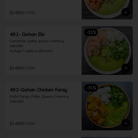
$5.490
$7.990
-
31
%
491- Gohan Ebi
Camarón, palta, queso crema y 
cebollín

Incluye 1 salsa a elección.
$5.490
$7.990
-
31
%
492-Gohan Chicken Furay
Pollo Furay, Palta, Queso Crema y 
Cebollín
$5.490
$7.990