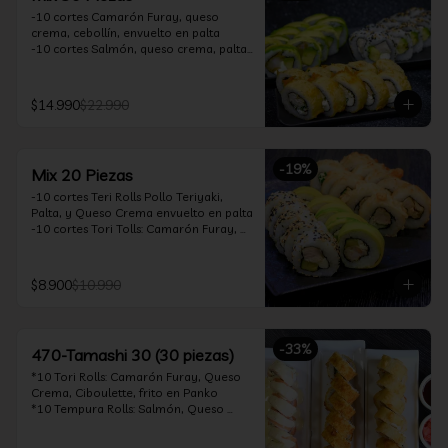
-10 cortes Camarón Furay, queso 
crema, cebollín, envuelto en palta

-10 cortes Salmón, queso crema, palta, 
envuelto en sésamo

-10 cortes Pollo Teriyaki, queso crema, 
cebollín, frito en tempura

$14.990
$22.990
*Incluye 2 soya 30ml / 2 palitos / 1 salsa 
teriyaki 30ml
-
19
%
Mix 20 Piezas
-10 cortes Teri Rolls Pollo Teriyaki, 
Palta, y Queso Crema envuelto en palta

-10 cortes Tori Tolls: Camarón Furay, 
Queso Crema, Cebollín, frito en Panko

*Incluye 1 soya 30ml / 1 palitos / 1 salsa 
teriyaki 30ml
$8.900
$10.990
-
33
%
470-Tamashi 30 (30 piezas)
*10 Tori Rolls: Camarón Furay, Queso 
Crema, Ciboulette, frito en Panko

*10 Tempura Rolls: Salmón, Queso 
Crema, Cebollín, Frito en Tempura.

*10 Acevichado One Rolls: Camarón 