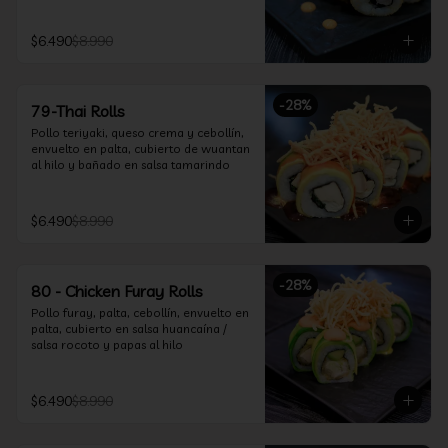
$6.490
$8.990
-
28
%
79-Thai Rolls
Pollo teriyaki, queso crema y cebollín, 
envuelto en palta, cubierto de wuantan 
al hilo y bañado en salsa tamarindo
$6.490
$8.990
-
28
%
80 - Chicken Furay Rolls
Pollo furay, palta, cebollín, envuelto en 
palta, cubierto en salsa huancaína / 
salsa rocoto y papas al hilo
$6.490
$8.990