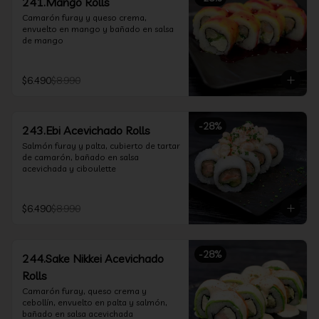
241.Mango Rolls
Camarón furay y queso crema, 
envuelto en mango y bañado en salsa 
de mango
$6.490
$8.990
-
28
%
243.Ebi Acevichado Rolls
Salmón furay y palta, cubierto de tartar 
de camarón, bañado en salsa 
acevichada y ciboulette
$6.490
$8.990
-
28
%
244.Sake Nikkei Acevichado
Rolls
Camarón furay, queso crema y 
cebollín, envuelto en palta y salmón, 
bañado en salsa acevichada