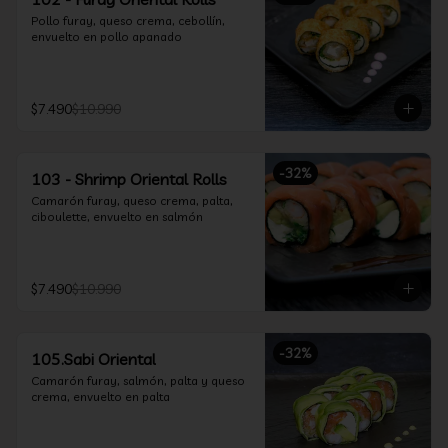
Pollo furay, queso crema, cebollín, 
envuelto en pollo apanado
$7.490
$10.990
-
32
%
103 - Shrimp Oriental Rolls
Camarón furay, queso crema, palta, 
ciboulette, envuelto en salmón
$7.490
$10.990
-
32
%
105.Sabi Oriental
Camarón furay, salmón, palta y queso 
crema, envuelto en palta