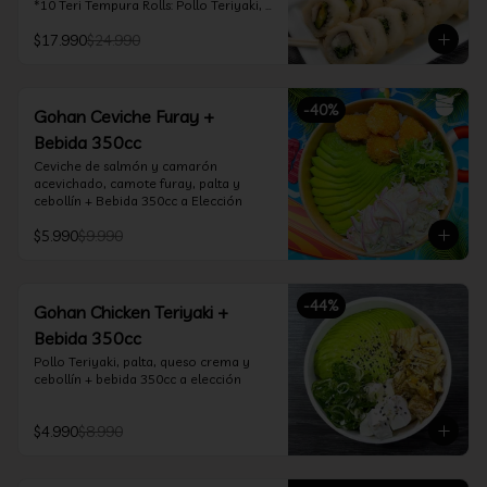
*10 Teri Tempura Rolls: Pollo Teriyaki, 
Queso Crema, Cebollín, Frito en 
$17.990
$24.990
Tempura

*10 Tori Rolls: Camarón Furay, Queso 
Crema, Ciboulette, frito en Panko

*10 Kani Tempura Rolls: Kanikama, 
-
40
%
Queso Crema y Cebollín, frito en 
Gohan Ceviche Furay +
tempura

Bebida 350cc
*Incluye 2 palitos, 2 soya 30ml, 1 salsa 
teriyaki 30ml
Ceviche de salmón y camarón 
acevichado, camote furay, palta y 
cebollín + Bebida 350cc a Elección
$5.990
$9.990
-
44
%
Gohan Chicken Teriyaki +
Bebida 350cc
Pollo Teriyaki, palta, queso crema y 
cebollín + bebida 350cc a elección
$4.990
$8.990