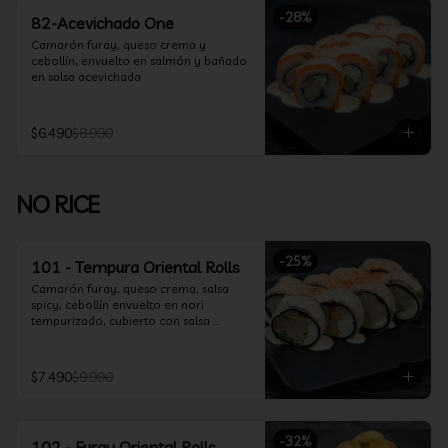
-
28
%
82-Acevichado One
Camarón furay, queso crema y 
cebollín, envuelto en salmón y bañado 
en salsa acevichada
$6.490
$8.990
NO RICE
-
25
%
101 - Tempura Oriental Rolls
Camarón furay, queso crema, salsa 
spicy, cebollín envuelto en nori 
tempurizado, cubierto con salsa 
Acevichada y Shichimi
$7.490
$9.990
-
32
%
102 - Furay Oriental Rolls