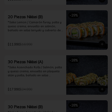
ceviche hot.

*Incluye 2 palitos, 2 soya 30ml, 1 salsa 
teriyaki 30ml
-
29
%
20 Piezas Nikkei (B)
*Sake Lemon / Camarón furay, palta y 
queso crema, envuelto en salmón, 
bañado en salsa teriyaki y cubierto de 
gajos de limón.

*Shrimp Fire Rolls /Palta y camarón 
$11.990
$16.990
furay, envuelto en queso crema 
flambeado, bañado en salsa 
chimichurri.

-
28
%
30 Piezas Nikkei (A)
*Incluye 2 palitos, 2 soya 30ml, 1 salsa 
teriyaki 30ml
*Sake Acevichado Rolls / Salmón, palta 
y queso crema, envuelto en plaqueta 
atún y palta, bañado en salsa 
acevichada de cilantro

*Shrimp Fire Rolls / Palta y camarón 
$17.990
$24.990
furay, envuelto en queso crema 
flambeado, bañado en salsa 
chimichurri.

-
28
%
30 Piezas Nikkei (B)
*Almond Furay / Pollo teriyaki, queso 
crema y almendras tostadas, frito en 