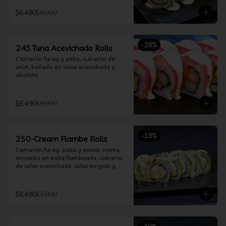
$6.490
$8.990
-
28
%
245.Tuna Acevichado Rolls
Camarón furay y palta, cubierto de 
atún, bañado en salsa acevichada y 
shichimi
$6.490
$8.990
-
19
%
250-Cream Flambe Rolls
Camarón furay, palta y queso crema, 
envuelto en palta flambeada, cubierto 
de salsa acevichada, salsa teriyaki y 
toques de sesamo.
$6.490
$7.990