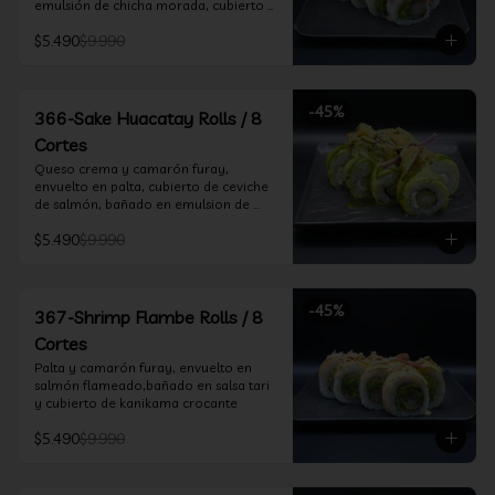
emulsión de chicha morada, cubierto 
de chifle
$5.490
$9.990
-
45
%
366-Sake Huacatay Rolls / 8
Cortes
Queso crema y camarón furay, 
envuelto en palta, cubierto de ceviche 
de salmón, bañado en emulsion de 
chicha morada y salsa huacatay
$5.490
$9.990
-
45
%
367-Shrimp Flambe Rolls / 8
Cortes
Palta y camarón furay, envuelto en  
salmón flameado,bañado en salsa tari 
y cubierto de kanikama crocante
$5.490
$9.990