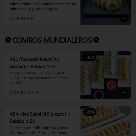
salmón flameado, cubierto en tartar de 
salmón spicy y salsa teriyaki
$5.490
$9.990
⚽ COMBOS MUNDIALEROS ⚽
-
33
%
450-Tamashi New! (40
piezas) + Bebida 1.5L
*10 Teri Rolls: Pollo Teriyaki, Palta, 
Queso Crema, Envueltos en Palta o 
Salmón.

*10 Oklahoma Rolls: Pollo Teriyaki, 
$19.990
$29.990
Palta, Cebollín, Envuelto en Queso 
Crema

*10 Acevichado One: Camarón furay, 
queso crema y cebollín, envuelto en 
-
28
%
salmón y bañado en salsa acevichada

454-Hot Sushi (40 piezas) +
*10 Tempura Rolls: Salmón, Queso 
Bebida 1.5L
Crema, Cebollín, Frito en Tempura.

*Incluye 2 palitos, 2 soya 30ml, 1 salsa 
*10 Tempura Rolls: Salmón, Queso 
teriyaki 30ml
Crema, Cebollín, Frito en Tempura.
