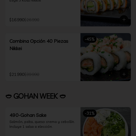
Elige 3 Rolls Nikkie
$16.990
$26.990
-
45
%
Combina Opción 40 Piezas
Nikkei
$21.990
$39.990
🥙 GOHAN WEEK 🥙
-
31
%
490-Gohan Sake
Salmón, palta, queso crema y cebollín.

Incluye 1 salsa a elección.