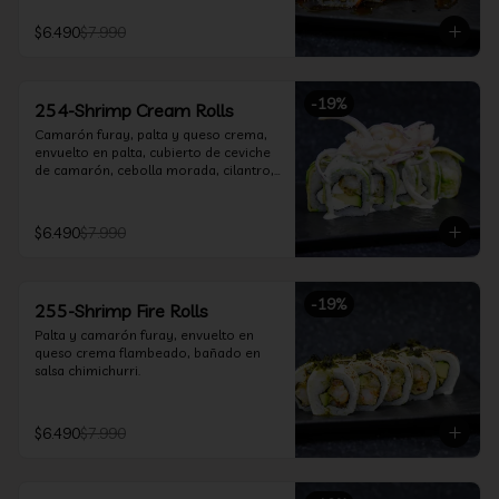
$6.490
$7.990
-
19
%
254-Shrimp Cream Rolls
Camarón furay, palta y queso crema, 
envuelto en palta, cubierto de ceviche 
de camarón, cebolla morada, cilantro, 
salsa acevichada y leche de tigre.
$6.490
$7.990
-
19
%
255-Shrimp Fire Rolls
Palta y camarón furay, envuelto en 
queso crema flambeado, bañado en 
salsa chimichurri.
$6.490
$7.990