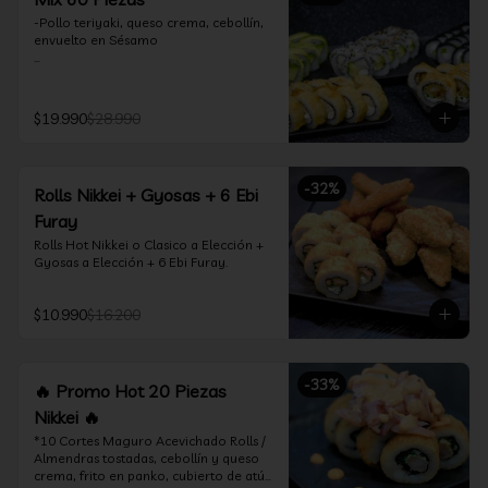
-Pollo teriyaki, queso crema, cebollín, 
envuelto en Sésamo

-Camarón furay, palta, queso crema, 
envuelto en palta.

$19.990
$28.990
-Camarón furay, queso crema, 
cebollín, frito en tempura.

-Pollo teriyaki, queso crema, cebollín, 
-
32
%
Rolls Nikkei + Gyosas + 6 Ebi
frito en tempura.

Furay
-Kanikama, queso crema, envuelto en 
Rolls Hot Nikkei o Clasico a Elección + 
nori (hosomaki)

Gyosas a Elección + 6 Ebi Furay.
-Palta, queso crema, envuelto en nori 
(hosomaki)

$10.990
$16.200
*Incluye 2 palitos, 2 soya 1.5Oz, 1 salsa 
teriyaki 1.5Oz
-
33
%
🔥 Promo Hot 20 Piezas
Nikkei 🔥
*10 Cortes Maguro Acevichado Rolls / 
Almendras tostadas, cebollín y queso 
crema, frito en panko, cubierto de atún 