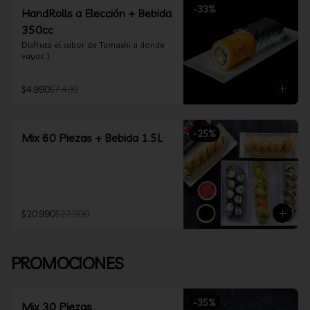
-
33
%
HandRolls a Elección + Bebida
350cc
Disfruta el sabor de Tamashi a donde 
vayas :).
$4.990
$7.490
-
25
%
Mix 60 Piezas + Bebida 1.5L
$20.990
$27.990
PROMOCIONES
-
35
%
Mix 30 Piezas