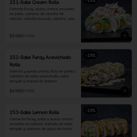
-
19
%
251-Sake Cream Rolls
Camote furay, queso crema, envuelto 
en palta, cubierto de ceviche de 
salmón, cebolla morada, cilantro, salsa 
acevichada y leche de tigre.
$6.490
$7.990
-
19
%
252-Sake Furay Acevichado
Rolls
Salmón y queso crema, frito en panko, 
cubierto de salsa acevichada, salsa 
teriyaki y toques de sesamo.
$6.490
$7.990
-
19
%
253-Sake Lemon Rolls
Camarón furay, palta y queso crema, 
envuelto en salmón, bañado en salsa 
teriyaki y cubierto de gajos de limón.