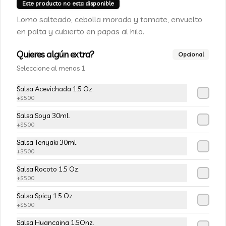
Champiñon furay, queso crema y 
Este producto no esta disponible
cebollín, envuelto en palta
Lomo salteado, cebolla morada y tomate, envuelto
en palta y cubierto en papas al hilo.
$5.490
$6.490
Quieres algún extra?
Opcional
Seleccione al menos 1
-
15
%
113-Tempura Cream
Salsa Acevichada 1.5 Oz.
Queso crema, champiñon furay y 
+
$500
cebollín frito en tempura.
Salsa Soya 30ml.
+
$500
$5.490
$6.490
Salsa Teriyaki 30ml.
+
$500
-
15
%
Salsa Rocoto 1.5 Oz.
115-Vivian Rolls
+
$500
Palta, champiñon furay, cebollín, 
envuelto en queso crema, bañado en 
Salsa Spicy 1.5 Oz.
salsa teriyaki, cubierto de mix de papas 
+
$500
nativas
Salsa Huancaina 1.5Onz.