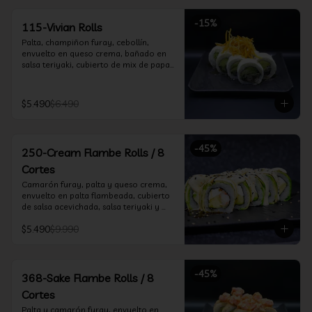
-
15
%
115-Vivian Rolls
Palta, champiñon furay, cebollín, 
envuelto en queso crema, bañado en 
salsa teriyaki, cubierto de mix de papas 
nativas
$5.490
$6.490
-
45
%
250-Cream Flambe Rolls / 8
Cortes
Camarón furay, palta y queso crema, 
envuelto en palta flambeada, cubierto 
de salsa acevichada, salsa teriyaki y 
toques de sesamo.
$5.490
$9.990
-
45
%
368-Sake Flambe Rolls / 8
Cortes
Palta y camarón furay, envuelto en 