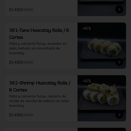
$5.490
$9.990
-
45
%
361-Tuna Huacatay Rolls / 8
Cortes
Palta y camarón furay, envuelto en 
atún, bañado en acevichada de 
huacatay
$5.490
$9.990
-
45
%
362-Shrimp Huacatay Rolls /
8 Cortes
Palta y camarón furay, cubierto de 
criolla de ceviche de salmón en salsa 
huacatay
$5.490
$9.990