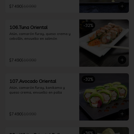
$7.490
$10.990
-
32
%
106.Tuna Oriental
Atún, camarón furay, queso crema y 
cebollín, envuelto en salmón
$7.490
$10.990
-
32
%
107.Avocado Oriental
Atún, camarón furay, kanikama y 
queso crema, envuelto en palta
$7.490
$10.990
-
36
%