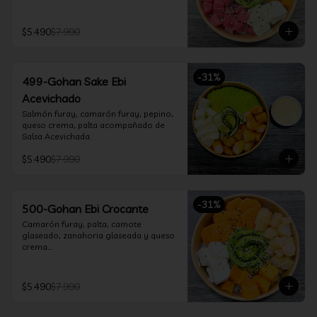
$5.490
$7.990
-
31
%
499-Gohan Sake Ebi
Acevichado
Salmón furay, camarón furay, pepino, 
queso crema, palta acompañado de 
Salsa Acevichada.
$5.490
$7.990
-
31
%
500-Gohan Ebi Crocante
Camarón furay, palta, camote 
glaseado, zanahoria glaseada y queso 
crema.

Incluye 1 salsa a elección.
$5.490
$7.990