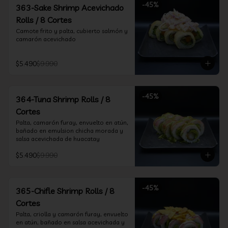
-
45
%
363-Sake Shrimp Acevichado
Rolls / 8 Cortes
Camote frito y palta, cubierto salmón y 
camarón acevichado
$5.490
$9.990
-
45
%
364-Tuna Shrimp Rolls / 8
Cortes
Palta, camarón furay, envuelto en atún, 
bañado en emulsion chicha morada y 
salsa acevichada de huacatay
$5.490
$9.990
-
45
%
365-Chifle Shrimp Rolls / 8
Cortes
Palta, criolla y camarón furay, envuelto 
en atún, bañado en salsa acevichada y 