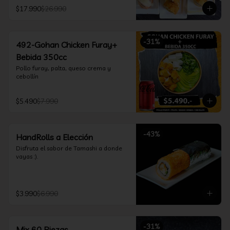
furay, queso crema y cebollín, envuelto 
$17.990
$26.990
en salmón y bañado en salsa 
acevichada

*Incluye 2 palitos, 2 soya 30ml, 1 salsa 
teriyaki 30ml
-
31
%
492-Gohan Chicken Furay+
Bebida 350cc
Pollo furay, palta, queso crema y 
cebollín
$5.490
$7.990
-
43
%
HandRolls a Elección
Disfruta el sabor de Tamashi a donde 
vayas :).
$3.990
$6.990
-
31
%
Mix 60 Piezas