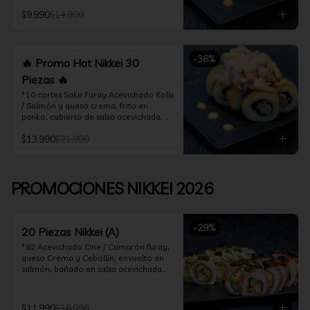
acevichado

$9.990
$14.990
*10 Cortes Ceviche Hot Rolls / 
Camarón furay y cebollín, frito en 
panko cubierto de ceviche hot
-
36
%
🔥 Promo Hot Nikkei 30
Piezas 🔥
*10 cortes Sake Furay Acevichado Rolls 
/ Salmón y queso crema, frito en 
panko, cubierto de salsa acevichada, 
salsa teriyaki y toques de sesamo.

$13.990
$21.990
*10 cortes Ceviche Hot Rolls / Camarón 
furay y cebollín, frito en panko cubierto 
de ceviche hot

PROMOCIONES NIKKEI 2026
*10 cortes Maguro Acevichado Rolls / 
Almendras tostadas, cebollín y queso 
crema, frito en panko, cubierto de atún 
-
29
%
acevichado
20 Piezas Nikkei (A)
*82 Acevichado One / Camarón furay, 
queso Crema y Cebollín, envuelto en 
salmón, bañado en salsa acevichada

*74 Ceviche Hot Rolls / Camarón furay 
y cebollin, frito en panko cubierto de 
$11.990
$16.990