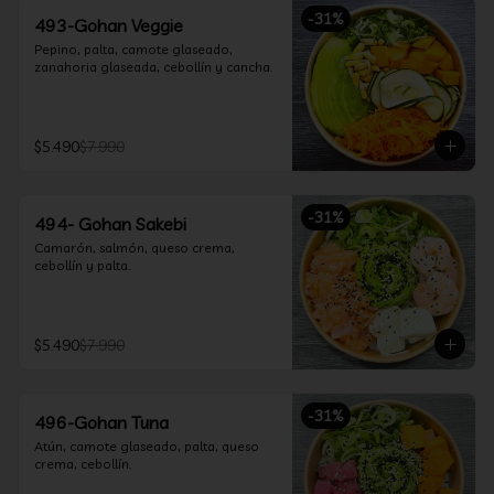
-
31
%
493-Gohan Veggie
Pepino, palta, camote glaseado, 
zanahoria glaseada, cebollín y cancha.
$5.490
$7.990
-
31
%
494- Gohan Sakebi
Camarón, salmón, queso crema, 
cebollín y palta.
$5.490
$7.990
-
31
%
496-Gohan Tuna
Atún, camote glaseado, palta, queso 
crema, cebollín.