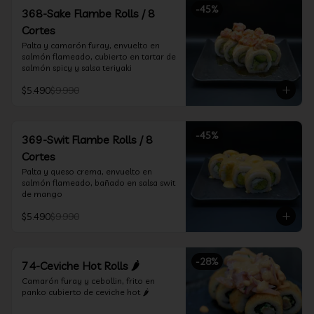
-
45
%
368-Sake Flambe Rolls / 8
Cortes
Palta y camarón furay, envuelto en 
salmón flameado, cubierto en tartar de 
salmón spicy y salsa teriyaki
$5.490
$9.990
-
45
%
369-Swit Flambe Rolls / 8
Cortes
Palta y queso crema, envuelto en 
salmón flameado, bañado en salsa swit 
de mango
$5.490
$9.990
-
28
%
74-Ceviche Hot Rolls 🌶️
Camarón furay y cebollin, frito en 
panko cubierto de ceviche hot 🌶️