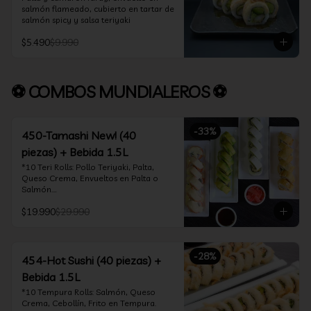
salmón flameado, cubierto en tartar de 
salmón spicy y salsa teriyaki
$5.490
$9.990
⚽ COMBOS MUNDIALEROS ⚽
-
33
%
450-Tamashi New! (40
piezas) + Bebida 1.5L
*10 Teri Rolls: Pollo Teriyaki, Palta, 
Queso Crema, Envueltos en Palta o 
Salmón.

*10 Oklahoma Rolls: Pollo Teriyaki, 
$19.990
$29.990
Palta, Cebollín, Envuelto en Queso 
Crema

*10 Acevichado One: Camarón furay, 
queso crema y cebollín, envuelto en 
-
28
%
salmón y bañado en salsa acevichada

454-Hot Sushi (40 piezas) +
*10 Tempura Rolls: Salmón, Queso 
Bebida 1.5L
Crema, Cebollín, Frito en Tempura.

*Incluye 2 palitos, 2 soya 30ml, 1 salsa 
*10 Tempura Rolls: Salmón, Queso 
teriyaki 30ml
Crema, Cebollín, Frito en Tempura.
