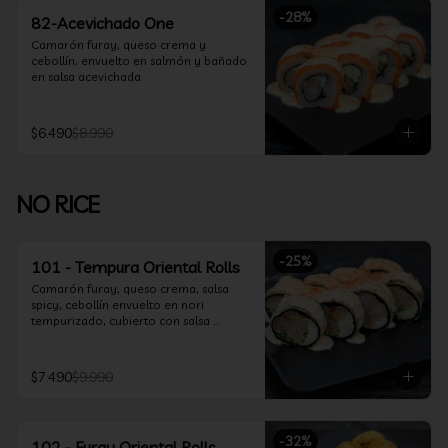
-
28
%
82-Acevichado One
Camarón furay, queso crema y 
cebollín, envuelto en salmón y bañado 
en salsa acevichada
$6.490
$8.990
NO RICE
-
25
%
101 - Tempura Oriental Rolls
Camarón furay, queso crema, salsa 
spicy, cebollín envuelto en nori 
tempurizado, cubierto con salsa 
Acevichada y Shichimi
$7.490
$9.990
-
32
%
102 - Furay Oriental Rolls