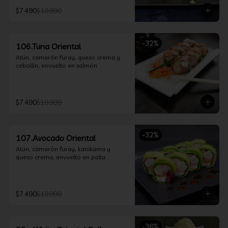
$7.490
$10.990
-
32
%
106.Tuna Oriental
Atún, camarón furay, queso crema y 
cebollín, envuelto en salmón
$7.490
$10.990
-
32
%
107.Avocado Oriental
Atún, camarón furay, kanikama y 
queso crema, envuelto en palta
$7.490
$10.990
-
36
%