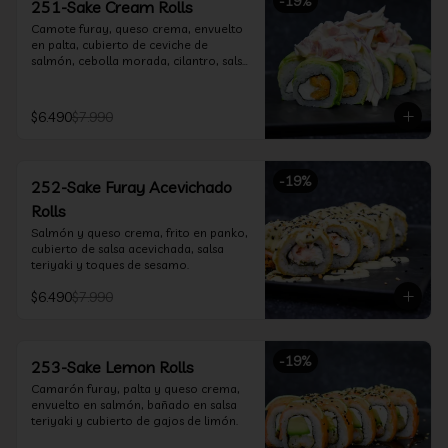
-
19
%
251-Sake Cream Rolls
Camote furay, queso crema, envuelto 
en palta, cubierto de ceviche de 
salmón, cebolla morada, cilantro, salsa 
acevichada y leche de tigre.
$6.490
$7.990
-
19
%
252-Sake Furay Acevichado
Rolls
Salmón y queso crema, frito en panko, 
cubierto de salsa acevichada, salsa 
teriyaki y toques de sesamo.
$6.490
$7.990
-
19
%
253-Sake Lemon Rolls
Camarón furay, palta y queso crema, 
envuelto en salmón, bañado en salsa 
teriyaki y cubierto de gajos de limón.