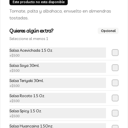
Champiñon furay, queso crema y 
Este producto no esta disponible
cebollín, envuelto en palta
Tomate, palta y albahaca, envuelto en almendras
tostadas.
$5.490
$6.490
Quieres algún extra?
Opcional
Seleccione al menos 1
-
15
%
113-Tempura Cream
Salsa Acevichada 1.5 Oz.
Queso crema, champiñon furay y 
+
$500
cebollín frito en tempura.
Salsa Soya 30ml.
+
$500
$5.490
$6.490
Salsa Teriyaki 30ml.
+
$500
-
15
%
Salsa Rocoto 1.5 Oz.
115-Vivian Rolls
+
$500
Palta, champiñon furay, cebollín, 
envuelto en queso crema, bañado en 
Salsa Spicy 1.5 Oz.
salsa teriyaki, cubierto de mix de papas 
+
$500
nativas
Salsa Huancaina 1.5Onz.