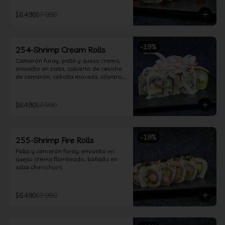
$6.490
$7.990
-
19
%
254-Shrimp Cream Rolls
Camarón furay, palta y queso crema, 
envuelto en palta, cubierto de ceviche 
de camarón, cebolla morada, cilantro, 
salsa acevichada y leche de tigre.
$6.490
$7.990
-
19
%
255-Shrimp Fire Rolls
Palta y camarón furay, envuelto en 
queso crema flambeado, bañado en 
salsa chimichurri.
$6.490
$7.990