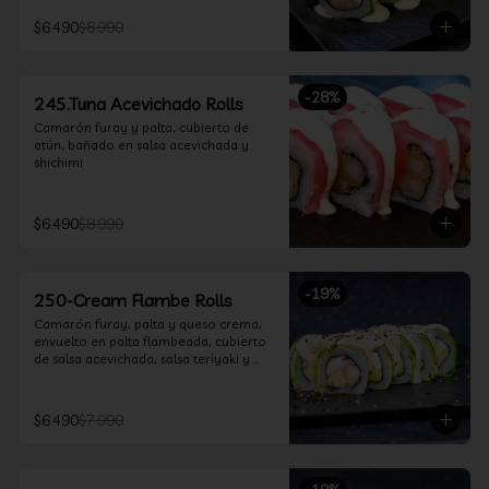
$6.490
$8.990
-
28
%
245.Tuna Acevichado Rolls
Camarón furay y palta, cubierto de 
atún, bañado en salsa acevichada y 
shichimi
$6.490
$8.990
-
19
%
250-Cream Flambe Rolls
Camarón furay, palta y queso crema, 
envuelto en palta flambeada, cubierto 
de salsa acevichada, salsa teriyaki y 
toques de sesamo.
$6.490
$7.990