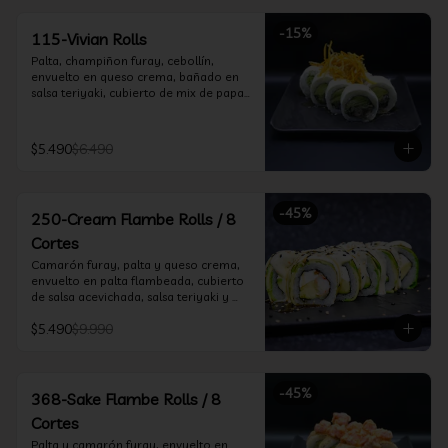
-
15
%
115-Vivian Rolls
Palta, champiñon furay, cebollín, 
envuelto en queso crema, bañado en 
salsa teriyaki, cubierto de mix de papas 
nativas
$5.490
$6.490
-
45
%
250-Cream Flambe Rolls / 8
Cortes
Camarón furay, palta y queso crema, 
envuelto en palta flambeada, cubierto 
de salsa acevichada, salsa teriyaki y 
toques de sesamo.
$5.490
$9.990
-
45
%
368-Sake Flambe Rolls / 8
Cortes
Palta y camarón furay, envuelto en 