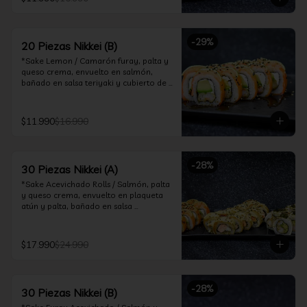
ceviche hot.

*Incluye 2 palitos, 2 soya 30ml, 1 salsa 
teriyaki 30ml
-
29
%
20 Piezas Nikkei (B)
*Sake Lemon / Camarón furay, palta y 
queso crema, envuelto en salmón, 
bañado en salsa teriyaki y cubierto de 
gajos de limón.

*Shrimp Fire Rolls /Palta y camarón 
$11.990
$16.990
furay, envuelto en queso crema 
flambeado, bañado en salsa 
chimichurri.

-
28
%
30 Piezas Nikkei (A)
*Incluye 2 palitos, 2 soya 30ml, 1 salsa 
teriyaki 30ml
*Sake Acevichado Rolls / Salmón, palta 
y queso crema, envuelto en plaqueta 
atún y palta, bañado en salsa 
acevichada de cilantro

*Shrimp Fire Rolls / Palta y camarón 
$17.990
$24.990
furay, envuelto en queso crema 
flambeado, bañado en salsa 
chimichurri.

-
28
%
30 Piezas Nikkei (B)
*Almond Furay / Pollo teriyaki, queso 
crema y almendras tostadas, frito en 