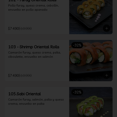
Pollo furay, queso crema, cebollín, 
envuelto en pollo apanado
$7.490
$10.990
-
32
%
103 - Shrimp Oriental Rolls
Camarón furay, queso crema, palta, 
ciboulette, envuelto en salmón
$7.490
$10.990
-
32
%
105.Sabi Oriental
Camarón furay, salmón, palta y queso 
crema, envuelto en palta