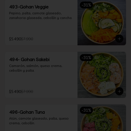
-
31
%
493-Gohan Veggie
Pepino, palta, camote glaseado, 
zanahoria glaseada, cebollín y cancha.
$5.490
$7.990
-
31
%
494- Gohan Sakebi
Camarón, salmón, queso crema, 
cebollín y palta.
$5.490
$7.990
-
31
%
496-Gohan Tuna
Atún, camote glaseado, palta, queso 
crema, cebollín.