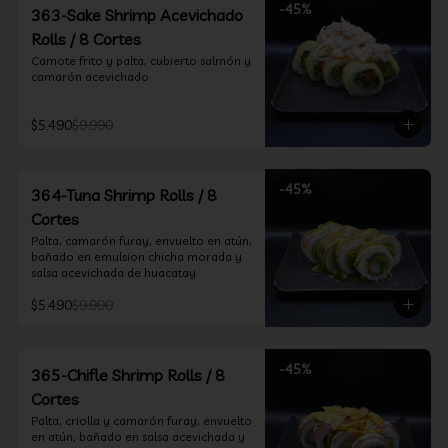
-
45
%
363-Sake Shrimp Acevichado
Rolls / 8 Cortes
Camote frito y palta, cubierto salmón y 
camarón acevichado
$5.490
$9.990
-
45
%
364-Tuna Shrimp Rolls / 8
Cortes
Palta, camarón furay, envuelto en atún, 
bañado en emulsion chicha morada y 
salsa acevichada de huacatay
$5.490
$9.990
-
45
%
365-Chifle Shrimp Rolls / 8
Cortes
Palta, criolla y camarón furay, envuelto 
en atún, bañado en salsa acevichada y 