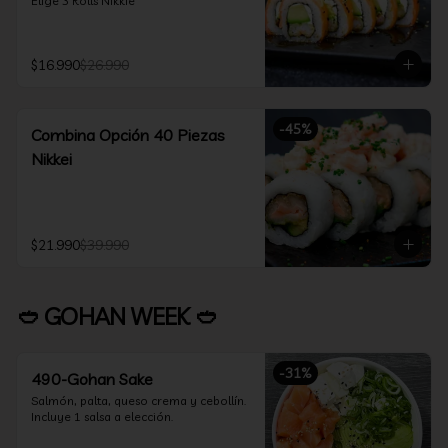
Elige 3 Rolls Nikkie
$16.990
$26.990
-
45
%
Combina Opción 40 Piezas
Nikkei
$21.990
$39.990
🥙 GOHAN WEEK 🥙
-
31
%
490-Gohan Sake
Salmón, palta, queso crema y cebollín.

Incluye 1 salsa a elección.