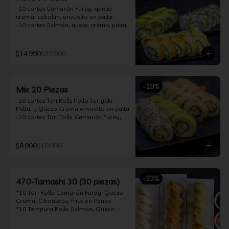
-10 cortes Camarón Furay, queso 
crema, cebollín, envuelto en palta

-10 cortes Salmón, queso crema, palta, 
envuelto en sésamo

-10 cortes Pollo Teriyaki, queso crema, 
cebollín, frito en tempura

$14.990
$22.990
*Incluye 2 soya 30ml / 2 palitos / 1 salsa 
teriyaki 30ml
-
19
%
Mix 20 Piezas
-10 cortes Teri Rolls Pollo Teriyaki, 
Palta, y Queso Crema envuelto en palta

-10 cortes Tori Tolls: Camarón Furay, 
Queso Crema, Cebollín, frito en Panko

*Incluye 1 soya 30ml / 1 palitos / 1 salsa 
teriyaki 30ml
$8.900
$10.990
-
33
%
470-Tamashi 30 (30 piezas)
*10 Tori Rolls: Camarón Furay, Queso 
Crema, Ciboulette, frito en Panko

*10 Tempura Rolls: Salmón, Queso 
Crema, Cebollín, Frito en Tempura.

*10 Acevichado One Rolls: Camarón 