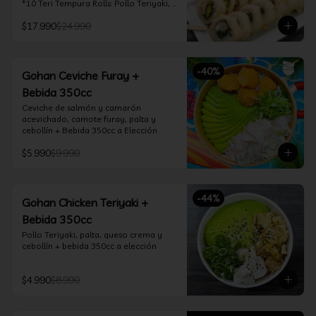
*10 Teri Tempura Rolls: Pollo Teriyaki, 
Queso Crema, Cebollín, Frito en 
$17.990
$24.990
Tempura

*10 Tori Rolls: Camarón Furay, Queso 
Crema, Ciboulette, frito en Panko

*10 Kani Tempura Rolls: Kanikama, 
-
40
%
Queso Crema y Cebollín, frito en 
Gohan Ceviche Furay +
tempura

Bebida 350cc
*Incluye 2 palitos, 2 soya 30ml, 1 salsa 
teriyaki 30ml
Ceviche de salmón y camarón 
acevichado, camote furay, palta y 
cebollín + Bebida 350cc a Elección
$5.990
$9.990
-
44
%
Gohan Chicken Teriyaki +
Bebida 350cc
Pollo Teriyaki, palta, queso crema y 
cebollín + bebida 350cc a elección
$4.990
$8.990