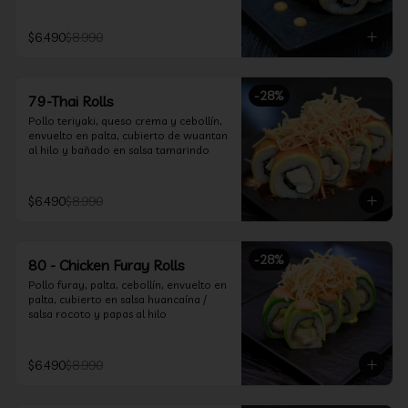
$6.490
$8.990
-
28
%
79-Thai Rolls
Pollo teriyaki, queso crema y cebollín, 
envuelto en palta, cubierto de wuantan 
al hilo y bañado en salsa tamarindo
$6.490
$8.990
-
28
%
80 - Chicken Furay Rolls
Pollo furay, palta, cebollín, envuelto en 
palta, cubierto en salsa huancaína / 
salsa rocoto y papas al hilo
$6.490
$8.990