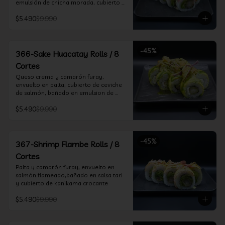
emulsión de chicha morada, cubierto 
de chifle
$5.490
$9.990
-
45
%
366-Sake Huacatay Rolls / 8
Cortes
Queso crema y camarón furay, 
envuelto en palta, cubierto de ceviche 
de salmón, bañado en emulsion de 
chicha morada y salsa huacatay
$5.490
$9.990
-
45
%
367-Shrimp Flambe Rolls / 8
Cortes
Palta y camarón furay, envuelto en  
salmón flameado,bañado en salsa tari 
y cubierto de kanikama crocante
$5.490
$9.990