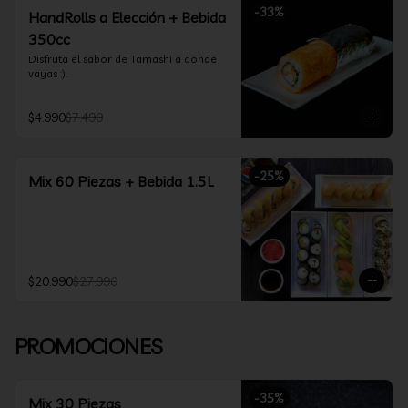
-
33
%
HandRolls a Elección + Bebida
350cc
Disfruta el sabor de Tamashi a donde 
vayas :).
$4.990
$7.490
-
25
%
Mix 60 Piezas + Bebida 1.5L
$20.990
$27.990
PROMOCIONES
-
35
%
Mix 30 Piezas