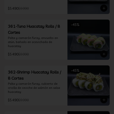
$5.490
$9.990
-
45
%
361-Tuna Huacatay Rolls / 8
Cortes
Palta y camarón furay, envuelto en 
atún, bañado en acevichada de 
huacatay
$5.490
$9.990
-
45
%
362-Shrimp Huacatay Rolls /
8 Cortes
Palta y camarón furay, cubierto de 
criolla de ceviche de salmón en salsa 
huacatay
$5.490
$9.990