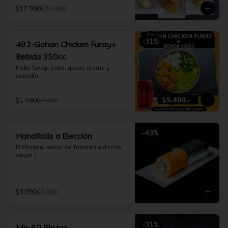
furay, queso crema y cebollín, envuelto 
$17.990
$26.990
en salmón y bañado en salsa 
acevichada

*Incluye 2 palitos, 2 soya 30ml, 1 salsa 
teriyaki 30ml
-
31
%
492-Gohan Chicken Furay+
Bebida 350cc
Pollo furay, palta, queso crema y 
cebollín
$5.490
$7.990
-
43
%
HandRolls a Elección
Disfruta el sabor de Tamashi a donde 
vayas :).
$3.990
$6.990
-
31
%
Mix 60 Piezas