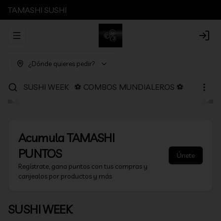
TAMASHI SUSHI
Abrir menu de navegación
Login
¿Dónde quieres pedir?
SUSHI WEEK
⚽ COMBOS MUNDIALEROS ⚽
PROMOC
Acumula
TAMASHI
PUNTOS
Únete
Regístrate, gana puntos con tus compras y
canjealos por productos y más
SUSHI WEEK