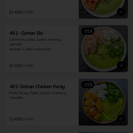
$5.490
$7.990
-
31
%
491- Gohan Ebi
Camarón, palta, queso crema y 
cebollín

Incluye 1 salsa a elección.
$5.490
$7.990
-
31
%
492-Gohan Chicken Furay
Pollo Furay, Palta, Queso Crema y 
Cebollín
$5.490
$7.990