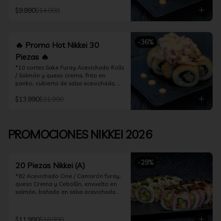
acevichado

$9.990
$14.990
*10 Cortes Ceviche Hot Rolls / 
Camarón furay y cebollín, frito en 
panko cubierto de ceviche hot
-
36
%
🔥 Promo Hot Nikkei 30
Piezas 🔥
*10 cortes Sake Furay Acevichado Rolls 
/ Salmón y queso crema, frito en 
panko, cubierto de salsa acevichada, 
salsa teriyaki y toques de sesamo.

$13.990
$21.990
*10 cortes Ceviche Hot Rolls / Camarón 
furay y cebollín, frito en panko cubierto 
de ceviche hot

PROMOCIONES NIKKEI 2026
*10 cortes Maguro Acevichado Rolls / 
Almendras tostadas, cebollín y queso 
crema, frito en panko, cubierto de atún 
-
29
%
acevichado
20 Piezas Nikkei (A)
*82 Acevichado One / Camarón furay, 
queso Crema y Cebollín, envuelto en 
salmón, bañado en salsa acevichada

*74 Ceviche Hot Rolls / Camarón furay 
y cebollin, frito en panko cubierto de 
$11.990
$16.990