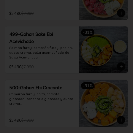
$5.490
$7.990
-
31
%
499-Gohan Sake Ebi
Acevichado
Salmón furay, camarón furay, pepino, 
queso crema, palta acompañado de 
Salsa Acevichada.
$5.490
$7.990
-
31
%
500-Gohan Ebi Crocante
Camarón furay, palta, camote 
glaseado, zanahoria glaseada y queso 
crema.

Incluye 1 salsa a elección.
$5.490
$7.990