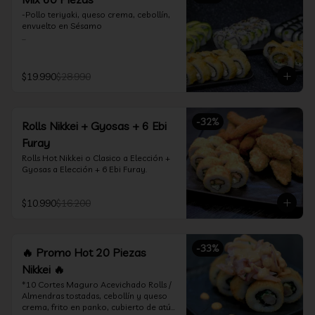
-Pollo teriyaki, queso crema, cebollín, 
envuelto en Sésamo

-Camarón furay, palta, queso crema, 
envuelto en palta.

$19.990
$28.990
-Camarón furay, queso crema, 
cebollín, frito en tempura.

-Pollo teriyaki, queso crema, cebollín, 
-
32
%
Rolls Nikkei + Gyosas + 6 Ebi
frito en tempura.

Furay
-Kanikama, queso crema, envuelto en 
Rolls Hot Nikkei o Clasico a Elección + 
nori (hosomaki)

Gyosas a Elección + 6 Ebi Furay.
-Palta, queso crema, envuelto en nori 
(hosomaki)

$10.990
$16.200
*Incluye 2 palitos, 2 soya 1.5Oz, 1 salsa 
teriyaki 1.5Oz
-
33
%
🔥 Promo Hot 20 Piezas
Nikkei 🔥
*10 Cortes Maguro Acevichado Rolls / 
Almendras tostadas, cebollín y queso 
crema, frito en panko, cubierto de atún 