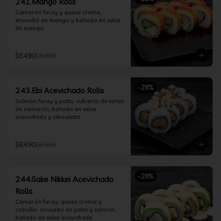
241.Mango Rolls
Camarón furay y queso crema, 
envuelto en mango y bañado en salsa 
de mango
$6.490
$8.990
-
28
%
243.Ebi Acevichado Rolls
Salmón furay y palta, cubierto de tartar 
de camarón, bañado en salsa 
acevichada y ciboulette
$6.490
$8.990
-
28
%
244.Sake Nikkei Acevichado
Rolls
Camarón furay, queso crema y 
cebollín, envuelto en palta y salmón, 
bañado en salsa acevichada