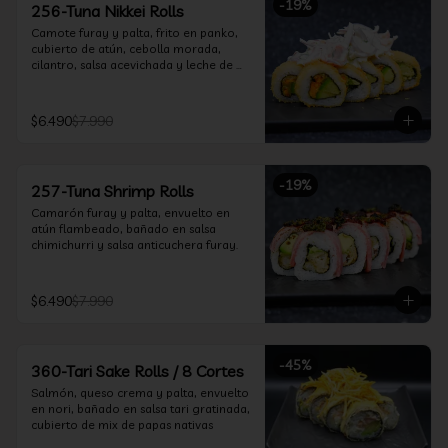
-
19
%
256-Tuna Nikkei Rolls
Camote furay y palta, frito en panko, 
cubierto de atún, cebolla morada, 
cilantro, salsa acevichada y leche de 
tigre.
$6.490
$7.990
-
19
%
257-Tuna Shrimp Rolls
Camarón furay y palta, envuelto en 
atún flambeado, bañado en salsa 
chimichurri y salsa anticuchera furay.
$6.490
$7.990
-
45
%
360-Tari Sake Rolls / 8 Cortes
Salmón, queso crema y palta, envuelto 
en nori, bañado en salsa tari gratinada, 
cubierto de mix de papas nativas