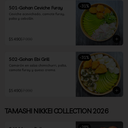
-
31
%
501-Gohan Ceviche Furay
Ceviche acevichado, camote furay, 
palta y cebollín.
$5.490
$7.990
-
31
%
502-Gohan Ebi Grill
Camarón en salsa chimichurri, palta, 
camote furay y queso crema.
$5.490
$7.990
TAMASHI NIKKEI COLLECTION 2026
-
28
%