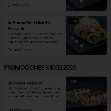
acevichado

$9.990
$14.990
*10 Cortes Ceviche Hot Rolls / 
Camarón furay y cebollín, frito en 
panko cubierto de ceviche hot
-
36
%
🔥 Promo Hot Nikkei 30
Piezas 🔥
*10 cortes Sake Furay Acevichado Rolls 
/ Salmón y queso crema, frito en 
panko, cubierto de salsa acevichada, 
salsa teriyaki y toques de sesamo.

$13.990
$21.990
*10 cortes Ceviche Hot Rolls / Camarón 
furay y cebollín, frito en panko cubierto 
de ceviche hot

PROMOCIONES NIKKEI 2026
*10 cortes Maguro Acevichado Rolls / 
Almendras tostadas, cebollín y queso 
crema, frito en panko, cubierto de atún 
-
29
%
acevichado
20 Piezas Nikkei (A)
*82 Acevichado One / Camarón furay, 
queso Crema y Cebollín, envuelto en 
salmón, bañado en salsa acevichada

*74 Ceviche Hot Rolls / Camarón furay 
y cebollin, frito en panko cubierto de 
$11.990
$16.990