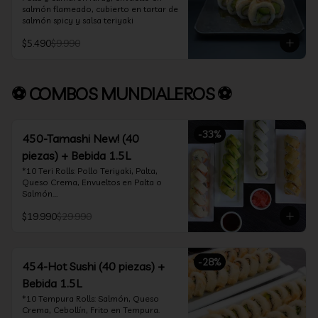
salmón flameado, cubierto en tartar de 
salmón spicy y salsa teriyaki
$5.490
$9.990
⚽ COMBOS MUNDIALEROS ⚽
-
33
%
450-Tamashi New! (40
piezas) + Bebida 1.5L
*10 Teri Rolls: Pollo Teriyaki, Palta, 
Queso Crema, Envueltos en Palta o 
Salmón.

*10 Oklahoma Rolls: Pollo Teriyaki, 
$19.990
$29.990
Palta, Cebollín, Envuelto en Queso 
Crema

*10 Acevichado One: Camarón furay, 
queso crema y cebollín, envuelto en 
-
28
%
salmón y bañado en salsa acevichada

454-Hot Sushi (40 piezas) +
*10 Tempura Rolls: Salmón, Queso 
Bebida 1.5L
Crema, Cebollín, Frito en Tempura.

*Incluye 2 palitos, 2 soya 30ml, 1 salsa 
*10 Tempura Rolls: Salmón, Queso 
teriyaki 30ml
Crema, Cebollín, Frito en Tempura.
