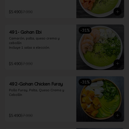
$5.490
$7.990
-
31
%
491- Gohan Ebi
Camarón, palta, queso crema y 
cebollín

Incluye 1 salsa a elección.
$5.490
$7.990
-
31
%
492-Gohan Chicken Furay
Pollo Furay, Palta, Queso Crema y 
Cebollín
$5.490
$7.990