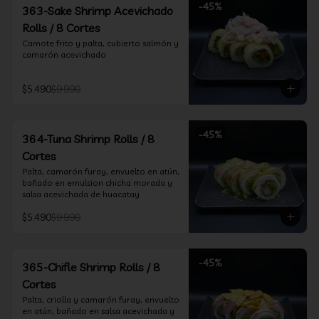
-
45
%
363-Sake Shrimp Acevichado
Rolls / 8 Cortes
Camote frito y palta, cubierto salmón y 
camarón acevichado
$5.490
$9.990
-
45
%
364-Tuna Shrimp Rolls / 8
Cortes
Palta, camarón furay, envuelto en atún, 
bañado en emulsion chicha morada y 
salsa acevichada de huacatay
$5.490
$9.990
-
45
%
365-Chifle Shrimp Rolls / 8
Cortes
Palta, criolla y camarón furay, envuelto 
en atún, bañado en salsa acevichada y 