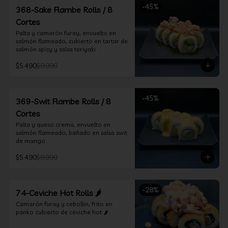
-
45
%
368-Sake Flambe Rolls / 8
Cortes
Palta y camarón furay, envuelto en 
salmón flameado, cubierto en tartar de 
salmón spicy y salsa teriyaki
$5.490
$9.990
-
45
%
369-Swit Flambe Rolls / 8
Cortes
Palta y queso crema, envuelto en 
salmón flameado, bañado en salsa swit 
de mango
$5.490
$9.990
-
28
%
74-Ceviche Hot Rolls 🌶️
Camarón furay y cebollin, frito en 
panko cubierto de ceviche hot 🌶️