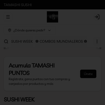
TAMASHI SUSHI
Abrir menu de navegación
Login
¿Dónde quieres pedir?
SUSHI WEEK
⚽ COMBOS MUNDIALEROS ⚽
PROMOC
Acumula
TAMASHI
PUNTOS
Únete
Regístrate, gana puntos con tus compras y
canjealos por productos y más
SUSHI WEEK