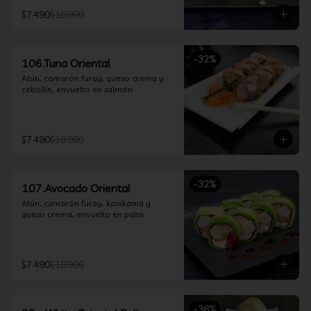
$7.490
$10.990
-
32
%
106.Tuna Oriental
Atún, camarón furay, queso crema y 
cebollín, envuelto en salmón
$7.490
$10.990
-
32
%
107.Avocado Oriental
Atún, camarón furay, kanikama y 
queso crema, envuelto en palta
$7.490
$10.990
-
36
%