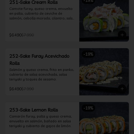
-
19
%
251-Sake Cream Rolls
Camote furay, queso crema, envuelto 
en palta, cubierto de ceviche de 
salmón, cebolla morada, cilantro, salsa 
acevichada y leche de tigre.
$6.490
$7.990
-
19
%
252-Sake Furay Acevichado
Rolls
Salmón y queso crema, frito en panko, 
cubierto de salsa acevichada, salsa 
teriyaki y toques de sesamo.
$6.490
$7.990
-
19
%
253-Sake Lemon Rolls
Camarón furay, palta y queso crema, 
envuelto en salmón, bañado en salsa 
teriyaki y cubierto de gajos de limón.