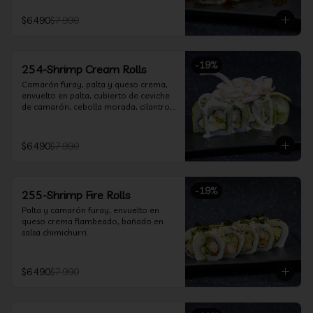
$6.490
$7.990
-
19
%
254-Shrimp Cream Rolls
Camarón furay, palta y queso crema, 
envuelto en palta, cubierto de ceviche 
de camarón, cebolla morada, cilantro, 
salsa acevichada y leche de tigre.
$6.490
$7.990
-
19
%
255-Shrimp Fire Rolls
Palta y camarón furay, envuelto en 
queso crema flambeado, bañado en 
salsa chimichurri.
$6.490
$7.990