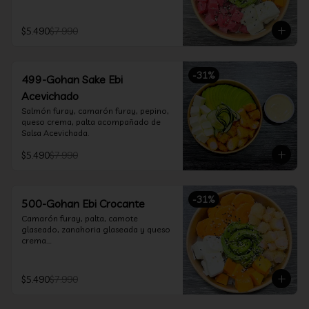
$5.490
$7.990
-
31
%
499-Gohan Sake Ebi
Acevichado
Salmón furay, camarón furay, pepino, 
queso crema, palta acompañado de 
Salsa Acevichada.
$5.490
$7.990
-
31
%
500-Gohan Ebi Crocante
Camarón furay, palta, camote 
glaseado, zanahoria glaseada y queso 
crema.

Incluye 1 salsa a elección.
$5.490
$7.990