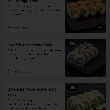
241.Mango Rolls
Camarón furay y queso crema, 
envuelto en mango y bañado en salsa 
de mango
$6.490
$8.990
-
28
%
243.Ebi Acevichado Rolls
Salmón furay y palta, cubierto de tartar 
de camarón, bañado en salsa 
acevichada y ciboulette
$6.490
$8.990
-
28
%
244.Sake Nikkei Acevichado
Rolls
Camarón furay, queso crema y 
cebollín, envuelto en palta y salmón, 
bañado en salsa acevichada