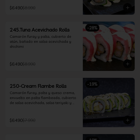
$6.490
$8.990
-
28
%
245.Tuna Acevichado Rolls
Camarón furay y palta, cubierto de 
atún, bañado en salsa acevichada y 
shichimi
$6.490
$8.990
-
19
%
250-Cream Flambe Rolls
Camarón furay, palta y queso crema, 
envuelto en palta flambeada, cubierto 
de salsa acevichada, salsa teriyaki y 
toques de sesamo.
$6.490
$7.990