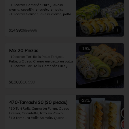
-10 cortes Camarón Furay, queso 
crema, cebollín, envuelto en palta

-10 cortes Salmón, queso crema, palta, 
envuelto en sésamo

-10 cortes Pollo Teriyaki, queso crema, 
cebollín, frito en tempura

$14.990
$22.990
*Incluye 2 soya 30ml / 2 palitos / 1 salsa 
teriyaki 30ml
-
19
%
Mix 20 Piezas
-10 cortes Teri Rolls Pollo Teriyaki, 
Palta, y Queso Crema envuelto en palta

-10 cortes Tori Tolls: Camarón Furay, 
Queso Crema, Cebollín, frito en Panko

*Incluye 1 soya 30ml / 1 palitos / 1 salsa 
teriyaki 30ml
$8.900
$10.990
-
33
%
470-Tamashi 30 (30 piezas)
*10 Tori Rolls: Camarón Furay, Queso 
Crema, Ciboulette, frito en Panko

*10 Tempura Rolls: Salmón, Queso 
Crema, Cebollín, Frito en Tempura.

*10 Acevichado One Rolls: Camarón 