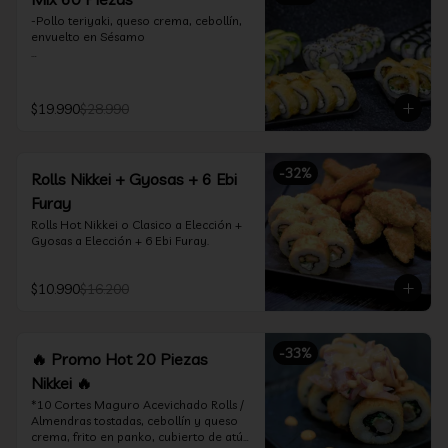
-Pollo teriyaki, queso crema, cebollín, 
envuelto en Sésamo

-Camarón furay, palta, queso crema, 
envuelto en palta.

$19.990
$28.990
-Camarón furay, queso crema, 
cebollín, frito en tempura.

-Pollo teriyaki, queso crema, cebollín, 
-
32
%
Rolls Nikkei + Gyosas + 6 Ebi
frito en tempura.

Furay
-Kanikama, queso crema, envuelto en 
Rolls Hot Nikkei o Clasico a Elección + 
nori (hosomaki)

Gyosas a Elección + 6 Ebi Furay.
-Palta, queso crema, envuelto en nori 
(hosomaki)

$10.990
$16.200
*Incluye 2 palitos, 2 soya 1.5Oz, 1 salsa 
teriyaki 1.5Oz
-
33
%
🔥 Promo Hot 20 Piezas
Nikkei 🔥
*10 Cortes Maguro Acevichado Rolls / 
Almendras tostadas, cebollín y queso 
crema, frito en panko, cubierto de atún 