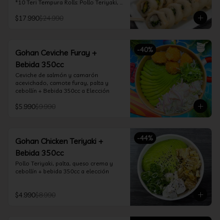
*10 Teri Tempura Rolls: Pollo Teriyaki, 
Queso Crema, Cebollín, Frito en 
$17.990
$24.990
Tempura

*10 Tori Rolls: Camarón Furay, Queso 
Crema, Ciboulette, frito en Panko

*10 Kani Tempura Rolls: Kanikama, 
-
40
%
Queso Crema y Cebollín, frito en 
Gohan Ceviche Furay +
tempura

Bebida 350cc
*Incluye 2 palitos, 2 soya 30ml, 1 salsa 
teriyaki 30ml
Ceviche de salmón y camarón 
acevichado, camote furay, palta y 
cebollín + Bebida 350cc a Elección
$5.990
$9.990
-
44
%
Gohan Chicken Teriyaki +
Bebida 350cc
Pollo Teriyaki, palta, queso crema y 
cebollín + bebida 350cc a elección
$4.990
$8.990