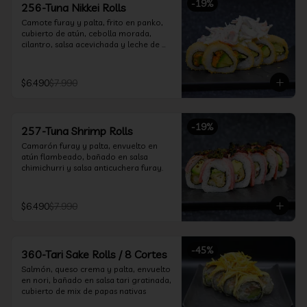
-
19
%
256-Tuna Nikkei Rolls
Camote furay y palta, frito en panko, 
cubierto de atún, cebolla morada, 
cilantro, salsa acevichada y leche de 
tigre.
$6.490
$7.990
-
19
%
257-Tuna Shrimp Rolls
Camarón furay y palta, envuelto en 
atún flambeado, bañado en salsa 
chimichurri y salsa anticuchera furay.
$6.490
$7.990
-
45
%
360-Tari Sake Rolls / 8 Cortes
Salmón, queso crema y palta, envuelto 
en nori, bañado en salsa tari gratinada, 
cubierto de mix de papas nativas