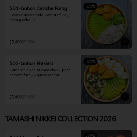
-
31
%
501-Gohan Ceviche Furay
Ceviche acevichado, camote furay, 
palta y cebollín.
$5.490
$7.990
-
31
%
502-Gohan Ebi Grill
Camarón en salsa chimichurri, palta, 
camote furay y queso crema.
$5.490
$7.990
TAMASHI NIKKEI COLLECTION 2026
-
28
%