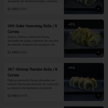
emulsión de chicha morada, cubierto 
de chifle
$5.490
$9.990
-
45
%
366-Sake Huacatay Rolls / 8
Cortes
Queso crema y camarón furay, 
envuelto en palta, cubierto de ceviche 
de salmón, bañado en emulsion de 
chicha morada y salsa huacatay
$5.490
$9.990
-
45
%
367-Shrimp Flambe Rolls / 8
Cortes
Palta y camarón furay, envuelto en  
salmón flameado,bañado en salsa tari 
y cubierto de kanikama crocante
$5.490
$9.990