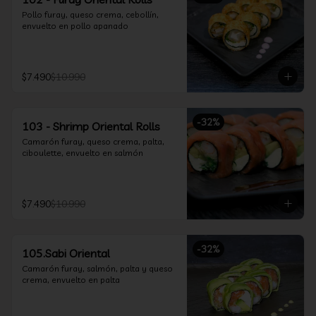
Pollo furay, queso crema, cebollín, 
envuelto en pollo apanado
$7.490
$10.990
-
32
%
103 - Shrimp Oriental Rolls
Camarón furay, queso crema, palta, 
ciboulette, envuelto en salmón
$7.490
$10.990
-
32
%
105.Sabi Oriental
Camarón furay, salmón, palta y queso 
crema, envuelto en palta