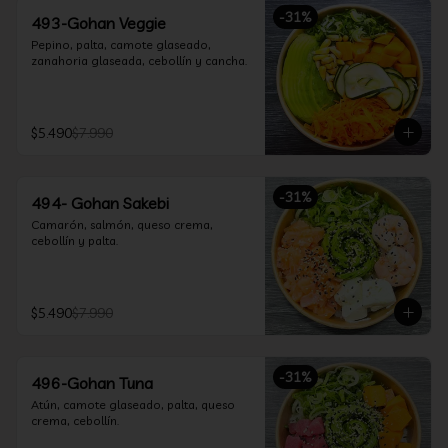
-
31
%
493-Gohan Veggie
Pepino, palta, camote glaseado, 
zanahoria glaseada, cebollín y cancha.
$5.490
$7.990
-
31
%
494- Gohan Sakebi
Camarón, salmón, queso crema, 
cebollín y palta.
$5.490
$7.990
-
31
%
496-Gohan Tuna
Atún, camote glaseado, palta, queso 
crema, cebollín.