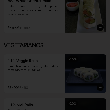
88 - White Oriental Rolls
Salmón, camarón furay, palta, pepino, 
envuelto en queso crema, bañado en 
salsa acevichada.
$6.990
$10.990
VEGETARIANOS
-
15
%
111-Veggie Rolls
Pimentón, queso crema y almendras 
tostadas, frito en panko.
$5.490
$6.490
-
15
%
112-Niel Rolls