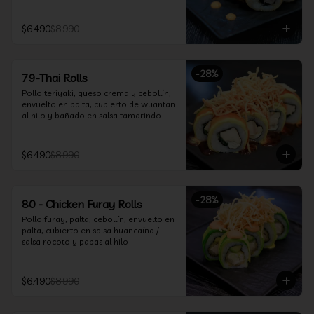
$6.490
$8.990
-
28
%
79-Thai Rolls
Pollo teriyaki, queso crema y cebollín, 
envuelto en palta, cubierto de wuantan 
al hilo y bañado en salsa tamarindo
$6.490
$8.990
-
28
%
80 - Chicken Furay Rolls
Pollo furay, palta, cebollín, envuelto en 
palta, cubierto en salsa huancaína / 
salsa rocoto y papas al hilo
$6.490
$8.990