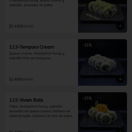
Champiñon furay, queso crema y 
cebollín, envuelto en palta
$5.490
$6.490
-
15
%
113-Tempura Cream
Queso crema, champiñon furay y 
cebollín frito en tempura.
$5.490
$6.490
-
15
%
115-Vivian Rolls
Palta, champiñon furay, cebollín, 
envuelto en queso crema, bañado en 
salsa teriyaki, cubierto de mix de papas 
nativas