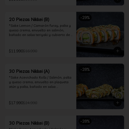
ceviche hot.

*Incluye 2 palitos, 2 soya 30ml, 1 salsa 
teriyaki 30ml
-
29
%
20 Piezas Nikkei (B)
*Sake Lemon / Camarón furay, palta y 
queso crema, envuelto en salmón, 
bañado en salsa teriyaki y cubierto de 
gajos de limón.

*Shrimp Fire Rolls /Palta y camarón 
$11.990
$16.990
furay, envuelto en queso crema 
flambeado, bañado en salsa 
chimichurri.

-
28
%
30 Piezas Nikkei (A)
*Incluye 2 palitos, 2 soya 30ml, 1 salsa 
teriyaki 30ml
*Sake Acevichado Rolls / Salmón, palta 
y queso crema, envuelto en plaqueta 
atún y palta, bañado en salsa 
acevichada de cilantro

*Shrimp Fire Rolls / Palta y camarón 
$17.990
$24.990
furay, envuelto en queso crema 
flambeado, bañado en salsa 
chimichurri.

-
28
%
30 Piezas Nikkei (B)
*Almond Furay / Pollo teriyaki, queso 
crema y almendras tostadas, frito en 