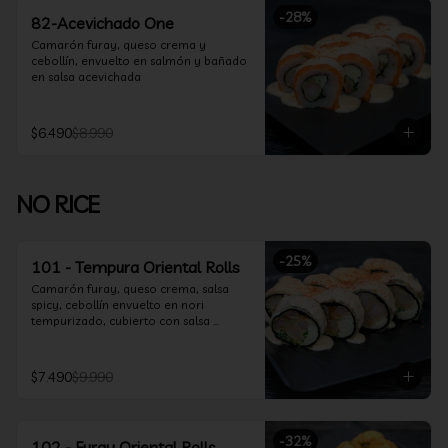
-
28
%
82-Acevichado One
Camarón furay, queso crema y 
cebollín, envuelto en salmón y bañado 
en salsa acevichada
$6.490
$8.990
NO RICE
-
25
%
101 - Tempura Oriental Rolls
Camarón furay, queso crema, salsa 
spicy, cebollín envuelto en nori 
tempurizado, cubierto con salsa 
Acevichada y Shichimi
$7.490
$9.990
-
32
%
102 - Furay Oriental Rolls