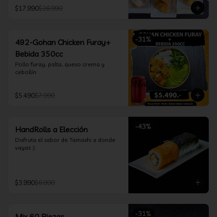
furay, queso crema y cebollín, envuelto 
$17.990
$26.990
en salmón y bañado en salsa 
acevichada

*Incluye 2 palitos, 2 soya 30ml, 1 salsa 
teriyaki 30ml
-
31
%
492-Gohan Chicken Furay+
Bebida 350cc
Pollo furay, palta, queso crema y 
cebollín
$5.490
$7.990
-
43
%
HandRolls a Elección
Disfruta el sabor de Tamashi a donde 
vayas :).
$3.990
$6.990
-
31
%
Mix 60 Piezas