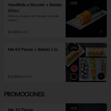
-
33
%
HandRolls a Elección + Bebida
350cc
Disfruta el sabor de Tamashi a donde 
vayas :).
$4.990
$7.490
-
25
%
Mix 60 Piezas + Bebida 1.5L
$20.990
$27.990
PROMOCIONES
-
35
%
Mix 30 Piezas