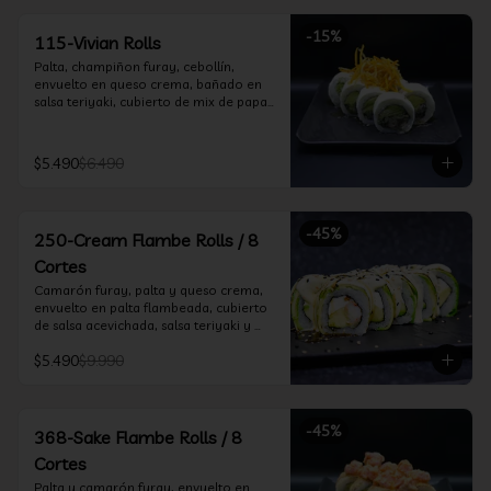
-
15
%
115-Vivian Rolls
Palta, champiñon furay, cebollín, 
envuelto en queso crema, bañado en 
salsa teriyaki, cubierto de mix de papas 
nativas
$5.490
$6.490
-
45
%
250-Cream Flambe Rolls / 8
Cortes
Camarón furay, palta y queso crema, 
envuelto en palta flambeada, cubierto 
de salsa acevichada, salsa teriyaki y 
toques de sesamo.
$5.490
$9.990
-
45
%
368-Sake Flambe Rolls / 8
Cortes
Palta y camarón furay, envuelto en 