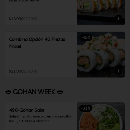
Elige 3 Rolls Nikkie
$16.990
$26.990
-
45
%
Combina Opción 40 Piezas
Nikkei
$21.990
$39.990
🥙 GOHAN WEEK 🥙
-
31
%
490-Gohan Sake
Salmón, palta, queso crema y cebollín.

Incluye 1 salsa a elección.