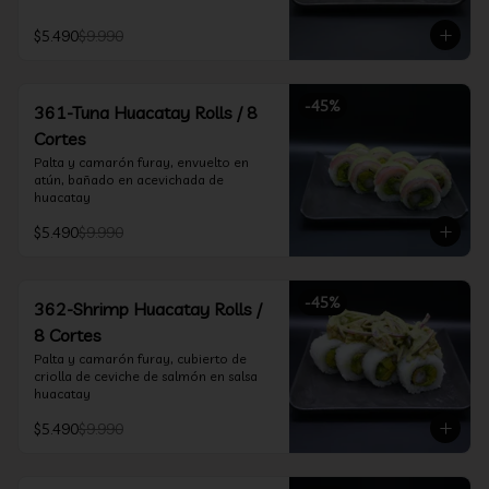
$5.490
$9.990
-
45
%
361-Tuna Huacatay Rolls / 8
Cortes
Palta y camarón furay, envuelto en 
atún, bañado en acevichada de 
huacatay
$5.490
$9.990
-
45
%
362-Shrimp Huacatay Rolls /
8 Cortes
Palta y camarón furay, cubierto de 
criolla de ceviche de salmón en salsa 
huacatay
$5.490
$9.990