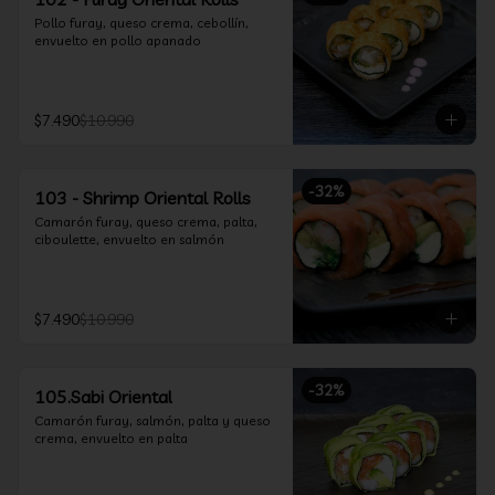
Pollo furay, queso crema, cebollín, 
envuelto en pollo apanado
$7.490
$10.990
-
32
%
103 - Shrimp Oriental Rolls
Camarón furay, queso crema, palta, 
ciboulette, envuelto en salmón
$7.490
$10.990
-
32
%
105.Sabi Oriental
Camarón furay, salmón, palta y queso 
crema, envuelto en palta