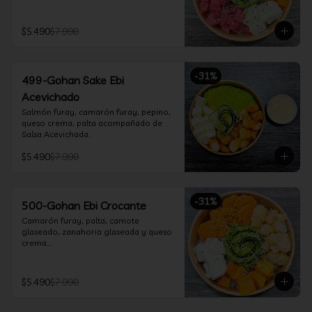
$5.490
$7.990
-
31
%
499-Gohan Sake Ebi
Acevichado
Salmón furay, camarón furay, pepino, 
queso crema, palta acompañado de 
Salsa Acevichada.
$5.490
$7.990
-
31
%
500-Gohan Ebi Crocante
Camarón furay, palta, camote 
glaseado, zanahoria glaseada y queso 
crema.

Incluye 1 salsa a elección.
$5.490
$7.990