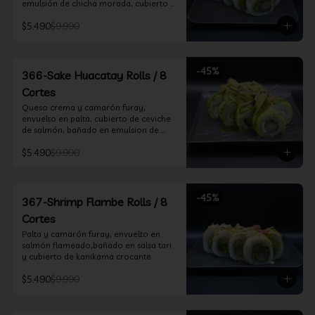
emulsión de chicha morada, cubierto 
de chifle
$5.490
$9.990
-
45
%
366-Sake Huacatay Rolls / 8
Cortes
Queso crema y camarón furay, 
envuelto en palta, cubierto de ceviche 
de salmón, bañado en emulsion de 
chicha morada y salsa huacatay
$5.490
$9.990
-
45
%
367-Shrimp Flambe Rolls / 8
Cortes
Palta y camarón furay, envuelto en  
salmón flameado,bañado en salsa tari 
y cubierto de kanikama crocante
$5.490
$9.990