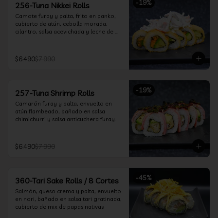
-
19
%
256-Tuna Nikkei Rolls
Camote furay y palta, frito en panko, 
cubierto de atún, cebolla morada, 
cilantro, salsa acevichada y leche de 
tigre.
$6.490
$7.990
-
19
%
257-Tuna Shrimp Rolls
Camarón furay y palta, envuelto en 
atún flambeado, bañado en salsa 
chimichurri y salsa anticuchera furay.
$6.490
$7.990
-
45
%
360-Tari Sake Rolls / 8 Cortes
Salmón, queso crema y palta, envuelto 
en nori, bañado en salsa tari gratinada, 
cubierto de mix de papas nativas