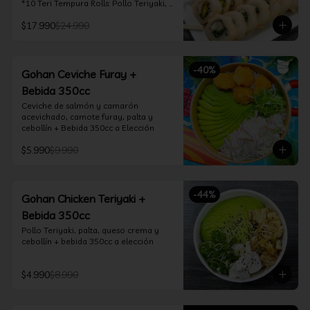
*10 Teri Tempura Rolls: Pollo Teriyaki, 
Queso Crema, Cebollín, Frito en 
$17.990
$24.990
Tempura

*10 Tori Rolls: Camarón Furay, Queso 
Crema, Ciboulette, frito en Panko

*10 Kani Tempura Rolls: Kanikama, 
-
40
%
Queso Crema y Cebollín, frito en 
Gohan Ceviche Furay +
tempura

Bebida 350cc
*Incluye 2 palitos, 2 soya 30ml, 1 salsa 
teriyaki 30ml
Ceviche de salmón y camarón 
acevichado, camote furay, palta y 
cebollín + Bebida 350cc a Elección
$5.990
$9.990
-
44
%
Gohan Chicken Teriyaki +
Bebida 350cc
Pollo Teriyaki, palta, queso crema y 
cebollín + bebida 350cc a elección
$4.990
$8.990