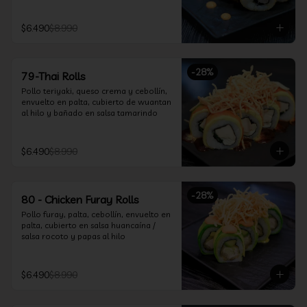
$6.490
$8.990
-
28
%
79-Thai Rolls
Pollo teriyaki, queso crema y cebollín, 
envuelto en palta, cubierto de wuantan 
al hilo y bañado en salsa tamarindo
$6.490
$8.990
-
28
%
80 - Chicken Furay Rolls
Pollo furay, palta, cebollín, envuelto en 
palta, cubierto en salsa huancaína / 
salsa rocoto y papas al hilo
$6.490
$8.990