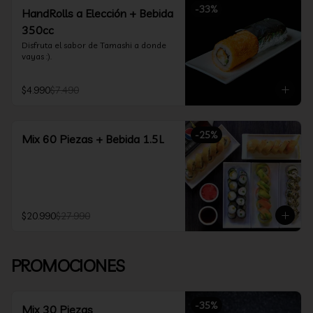
-
33
%
HandRolls a Elección + Bebida
350cc
Disfruta el sabor de Tamashi a donde 
vayas :).
$4.990
$7.490
-
25
%
Mix 60 Piezas + Bebida 1.5L
$20.990
$27.990
PROMOCIONES
-
35
%
Mix 30 Piezas