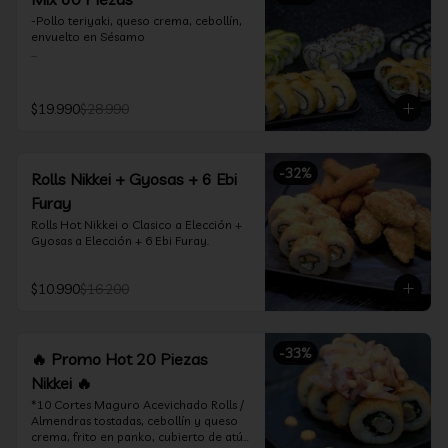
-Pollo teriyaki, queso crema, cebollín, 
envuelto en Sésamo

-Camarón furay, palta, queso crema, 
envuelto en palta.

$19.990
$28.990
-Camarón furay, queso crema, 
cebollín, frito en tempura.

-Pollo teriyaki, queso crema, cebollín, 
-
32
%
Rolls Nikkei + Gyosas + 6 Ebi
frito en tempura.

Furay
-Kanikama, queso crema, envuelto en 
Rolls Hot Nikkei o Clasico a Elección + 
nori (hosomaki)

Gyosas a Elección + 6 Ebi Furay.
-Palta, queso crema, envuelto en nori 
(hosomaki)

$10.990
$16.200
*Incluye 2 palitos, 2 soya 1.5Oz, 1 salsa 
teriyaki 1.5Oz
-
33
%
🔥 Promo Hot 20 Piezas
Nikkei 🔥
*10 Cortes Maguro Acevichado Rolls / 
Almendras tostadas, cebollín y queso 
crema, frito en panko, cubierto de atún 