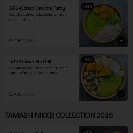
-
31
%
501-Gohan Ceviche Furay
Ceviche acevichado, camote furay, 
palta y cebollín.
$5.490
$7.990
-
31
%
502-Gohan Ebi Grill
Camarón en salsa chimichurri, palta, 
camote furay y queso crema.
$5.490
$7.990
TAMASHI NIKKEI COLLECTION 2026
-
28
%