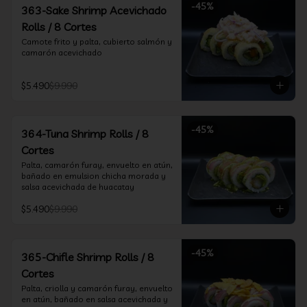
-
45
%
363-Sake Shrimp Acevichado
Rolls / 8 Cortes
Camote frito y palta, cubierto salmón y 
camarón acevichado
$5.490
$9.990
-
45
%
364-Tuna Shrimp Rolls / 8
Cortes
Palta, camarón furay, envuelto en atún, 
bañado en emulsion chicha morada y 
salsa acevichada de huacatay
$5.490
$9.990
-
45
%
365-Chifle Shrimp Rolls / 8
Cortes
Palta, criolla y camarón furay, envuelto 
en atún, bañado en salsa acevichada y 