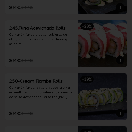
$6.490
$8.990
-
28
%
245.Tuna Acevichado Rolls
Camarón furay y palta, cubierto de 
atún, bañado en salsa acevichada y 
shichimi
$6.490
$8.990
-
19
%
250-Cream Flambe Rolls
Camarón furay, palta y queso crema, 
envuelto en palta flambeada, cubierto 
de salsa acevichada, salsa teriyaki y 
toques de sesamo.
$6.490
$7.990