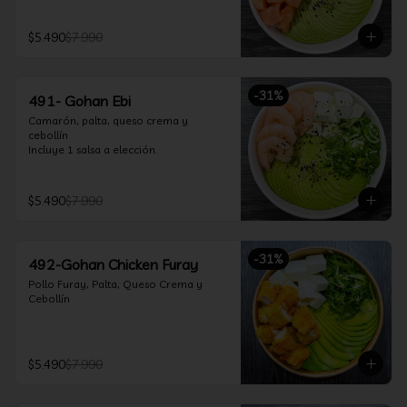
$5.490
$7.990
-
31
%
491- Gohan Ebi
Camarón, palta, queso crema y 
cebollín

Incluye 1 salsa a elección.
$5.490
$7.990
-
31
%
492-Gohan Chicken Furay
Pollo Furay, Palta, Queso Crema y 
Cebollín
$5.490
$7.990