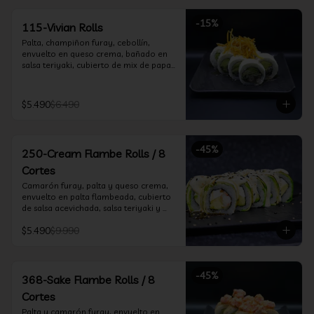
-
15
%
115-Vivian Rolls
Palta, champiñon furay, cebollín, 
envuelto en queso crema, bañado en 
salsa teriyaki, cubierto de mix de papas 
nativas
$5.490
$6.490
-
45
%
250-Cream Flambe Rolls / 8
Cortes
Camarón furay, palta y queso crema, 
envuelto en palta flambeada, cubierto 
de salsa acevichada, salsa teriyaki y 
toques de sesamo.
$5.490
$9.990
-
45
%
368-Sake Flambe Rolls / 8
Cortes
Palta y camarón furay, envuelto en 