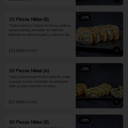
ceviche hot.

*Incluye 2 palitos, 2 soya 30ml, 1 salsa 
teriyaki 30ml
-
29
%
20 Piezas Nikkei (B)
*Sake Lemon / Camarón furay, palta y 
queso crema, envuelto en salmón, 
bañado en salsa teriyaki y cubierto de 
gajos de limón.

*Shrimp Fire Rolls /Palta y camarón 
$11.990
$16.990
furay, envuelto en queso crema 
flambeado, bañado en salsa 
chimichurri.

-
28
%
30 Piezas Nikkei (A)
*Incluye 2 palitos, 2 soya 30ml, 1 salsa 
teriyaki 30ml
*Sake Acevichado Rolls / Salmón, palta 
y queso crema, envuelto en plaqueta 
atún y palta, bañado en salsa 
acevichada de cilantro

*Shrimp Fire Rolls / Palta y camarón 
$17.990
$24.990
furay, envuelto en queso crema 
flambeado, bañado en salsa 
chimichurri.

-
28
%
30 Piezas Nikkei (B)
*Almond Furay / Pollo teriyaki, queso 
crema y almendras tostadas, frito en 