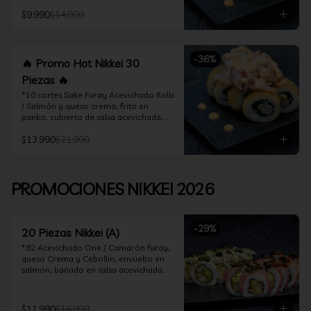
acevichado

$9.990
$14.990
*10 Cortes Ceviche Hot Rolls / 
Camarón furay y cebollín, frito en 
panko cubierto de ceviche hot
-
36
%
🔥 Promo Hot Nikkei 30
Piezas 🔥
*10 cortes Sake Furay Acevichado Rolls 
/ Salmón y queso crema, frito en 
panko, cubierto de salsa acevichada, 
salsa teriyaki y toques de sesamo.

$13.990
$21.990
*10 cortes Ceviche Hot Rolls / Camarón 
furay y cebollín, frito en panko cubierto 
de ceviche hot

PROMOCIONES NIKKEI 2026
*10 cortes Maguro Acevichado Rolls / 
Almendras tostadas, cebollín y queso 
crema, frito en panko, cubierto de atún 
-
29
%
acevichado
20 Piezas Nikkei (A)
*82 Acevichado One / Camarón furay, 
queso Crema y Cebollín, envuelto en 
salmón, bañado en salsa acevichada

*74 Ceviche Hot Rolls / Camarón furay 
y cebollin, frito en panko cubierto de 
$11.990
$16.990