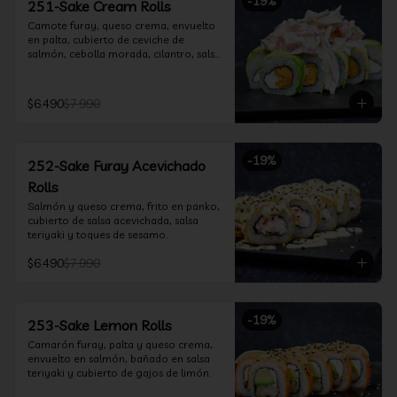
-
19
%
251-Sake Cream Rolls
Camote furay, queso crema, envuelto 
en palta, cubierto de ceviche de 
salmón, cebolla morada, cilantro, salsa 
acevichada y leche de tigre.
$6.490
$7.990
-
19
%
252-Sake Furay Acevichado
Rolls
Salmón y queso crema, frito en panko, 
cubierto de salsa acevichada, salsa 
teriyaki y toques de sesamo.
$6.490
$7.990
-
19
%
253-Sake Lemon Rolls
Camarón furay, palta y queso crema, 
envuelto en salmón, bañado en salsa 
teriyaki y cubierto de gajos de limón.