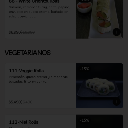
88 - White Oriental Rolls
Salmón, camarón furay, palta, pepino, 
envuelto en queso crema, bañado en 
salsa acevichada.
$6.990
$10.990
VEGETARIANOS
-
15
%
111-Veggie Rolls
Pimentón, queso crema y almendras 
tostadas, frito en panko.
$5.490
$6.490
-
15
%
112-Niel Rolls