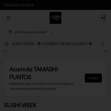
TAMASHI SUSHI
Abrir menu de navegación
Login
¿Dónde quieres pedir?
SUSHI WEEK
⚽ COMBOS MUNDIALEROS ⚽
PROMOC
Acumula
TAMASHI
PUNTOS
Únete
Regístrate, gana puntos con tus compras y
canjealos por productos y más
SUSHI WEEK