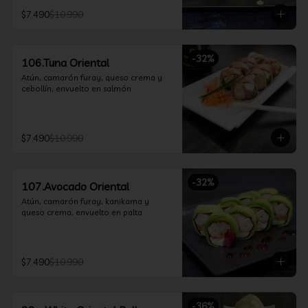
$7.490
$10.990
-
32
%
106.Tuna Oriental
Atún, camarón furay, queso crema y 
cebollín, envuelto en salmón
$7.490
$10.990
-
32
%
107.Avocado Oriental
Atún, camarón furay, kanikama y 
queso crema, envuelto en palta
$7.490
$10.990
-
36
%