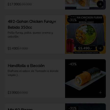
furay, queso crema y cebollín, envuelto 
$17.990
$26.990
en salmón y bañado en salsa 
acevichada

*Incluye 2 palitos, 2 soya 30ml, 1 salsa 
teriyaki 30ml
-
31
%
492-Gohan Chicken Furay+
Bebida 350cc
Pollo furay, palta, queso crema y 
cebollín
$5.490
$7.990
-
43
%
HandRolls a Elección
Disfruta el sabor de Tamashi a donde 
vayas :).
$3.990
$6.990
-
31
%
Mix 60 Piezas