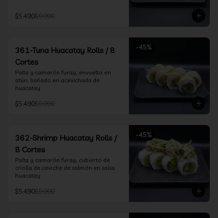
$5.490
$9.990
-
45
%
361-Tuna Huacatay Rolls / 8
Cortes
Palta y camarón furay, envuelto en 
atún, bañado en acevichada de 
huacatay
$5.490
$9.990
-
45
%
362-Shrimp Huacatay Rolls /
8 Cortes
Palta y camarón furay, cubierto de 
criolla de ceviche de salmón en salsa 
huacatay
$5.490
$9.990