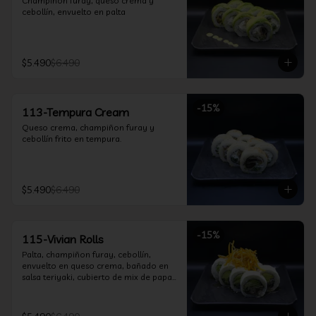
Champiñon furay, queso crema y 
cebollín, envuelto en palta
$5.490
$6.490
-
15
%
113-Tempura Cream
Queso crema, champiñon furay y 
cebollín frito en tempura.
$5.490
$6.490
-
15
%
115-Vivian Rolls
Palta, champiñon furay, cebollín, 
envuelto en queso crema, bañado en 
salsa teriyaki, cubierto de mix de papas 
nativas