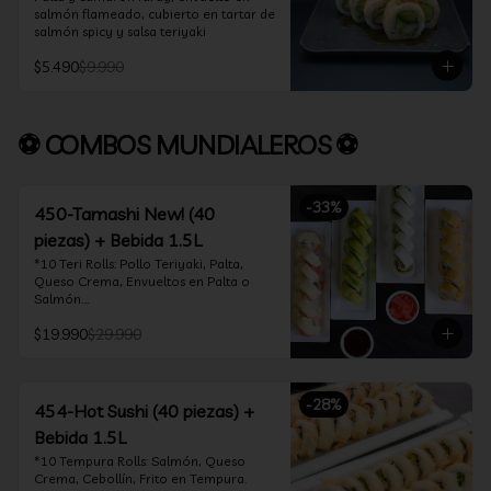
salmón flameado, cubierto en tartar de 
salmón spicy y salsa teriyaki
$5.490
$9.990
⚽ COMBOS MUNDIALEROS ⚽
-
33
%
450-Tamashi New! (40
piezas) + Bebida 1.5L
*10 Teri Rolls: Pollo Teriyaki, Palta, 
Queso Crema, Envueltos en Palta o 
Salmón.

*10 Oklahoma Rolls: Pollo Teriyaki, 
$19.990
$29.990
Palta, Cebollín, Envuelto en Queso 
Crema

*10 Acevichado One: Camarón furay, 
queso crema y cebollín, envuelto en 
-
28
%
salmón y bañado en salsa acevichada

454-Hot Sushi (40 piezas) +
*10 Tempura Rolls: Salmón, Queso 
Bebida 1.5L
Crema, Cebollín, Frito en Tempura.

*Incluye 2 palitos, 2 soya 30ml, 1 salsa 
*10 Tempura Rolls: Salmón, Queso 
teriyaki 30ml
Crema, Cebollín, Frito en Tempura.
