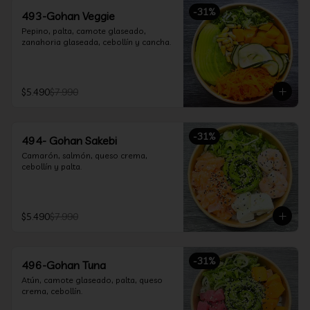
-
31
%
493-Gohan Veggie
Pepino, palta, camote glaseado, 
zanahoria glaseada, cebollín y cancha.
$5.490
$7.990
-
31
%
494- Gohan Sakebi
Camarón, salmón, queso crema, 
cebollín y palta.
$5.490
$7.990
-
31
%
496-Gohan Tuna
Atún, camote glaseado, palta, queso 
crema, cebollín.