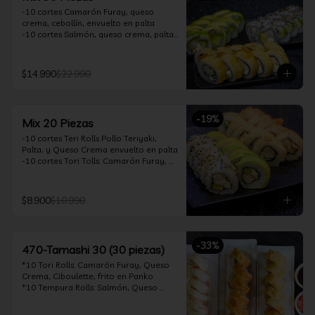
-10 cortes Camarón Furay, queso 
crema, cebollín, envuelto en palta

-10 cortes Salmón, queso crema, palta, 
envuelto en sésamo

-10 cortes Pollo Teriyaki, queso crema, 
cebollín, frito en tempura

$14.990
$22.990
*Incluye 2 soya 30ml / 2 palitos / 1 salsa 
teriyaki 30ml
-
19
%
Mix 20 Piezas
-10 cortes Teri Rolls Pollo Teriyaki, 
Palta, y Queso Crema envuelto en palta

-10 cortes Tori Tolls: Camarón Furay, 
Queso Crema, Cebollín, frito en Panko

*Incluye 1 soya 30ml / 1 palitos / 1 salsa 
teriyaki 30ml
$8.900
$10.990
-
33
%
470-Tamashi 30 (30 piezas)
*10 Tori Rolls: Camarón Furay, Queso 
Crema, Ciboulette, frito en Panko

*10 Tempura Rolls: Salmón, Queso 
Crema, Cebollín, Frito en Tempura.

*10 Acevichado One Rolls: Camarón 