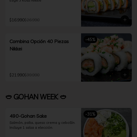
Elige 3 Rolls Nikkie
$16.990
$26.990
-
45
%
Combina Opción 40 Piezas
Nikkei
$21.990
$39.990
🥙 GOHAN WEEK 🥙
-
31
%
490-Gohan Sake
Salmón, palta, queso crema y cebollín.

Incluye 1 salsa a elección.