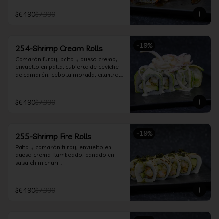
$6.490
$7.990
-
19
%
254-Shrimp Cream Rolls
Camarón furay, palta y queso crema, 
envuelto en palta, cubierto de ceviche 
de camarón, cebolla morada, cilantro, 
salsa acevichada y leche de tigre.
$6.490
$7.990
-
19
%
255-Shrimp Fire Rolls
Palta y camarón furay, envuelto en 
queso crema flambeado, bañado en 
salsa chimichurri.
$6.490
$7.990