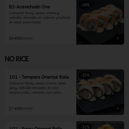
-
28
%
82-Acevichado One
Camarón furay, queso crema y 
cebollín, envuelto en salmón y bañado 
en salsa acevichada
$6.490
$8.990
NO RICE
-
25
%
101 - Tempura Oriental Rolls
Camarón furay, queso crema, salsa 
spicy, cebollín envuelto en nori 
tempurizado, cubierto con salsa 
Acevichada y Shichimi
$7.490
$9.990
-
32
%
102 - Furay Oriental Rolls