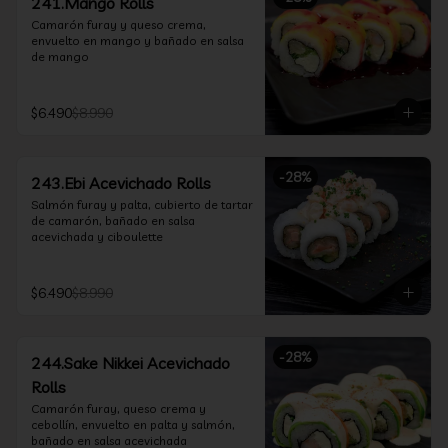
241.Mango Rolls
Camarón furay y queso crema, 
envuelto en mango y bañado en salsa 
de mango
$6.490
$8.990
-
28
%
243.Ebi Acevichado Rolls
Salmón furay y palta, cubierto de tartar 
de camarón, bañado en salsa 
acevichada y ciboulette
$6.490
$8.990
-
28
%
244.Sake Nikkei Acevichado
Rolls
Camarón furay, queso crema y 
cebollín, envuelto en palta y salmón, 
bañado en salsa acevichada